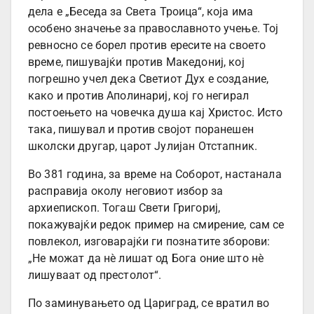
дела е „Беседа за Света Троица“, која има
особено значење за православното учење. Тој
ревносно се борел против ересите на своето
време, пишувајќи против Македониј, кој
погрешно учел дека Светиот Дух е создание,
како и против Аполинариј, кој го негирал
постоењето на човечка душа кај Христос. Исто
така, пишувал и против својот поранешен
школски другар, царот Јулијан Отстапник.
Во 381 година, за време на Соборот, настанала
расправија околу неговиот избор за
архиепископ. Тогаш Свети Григориј,
покажувајќи редок пример на смирение, сам се
повлекол, изговарајќи ги познатите зборови:
„Не можат да нѐ лишат од Бога оние што нѐ
лишуваат од престолот“.
По заминувањето од Цариград, се вратил во