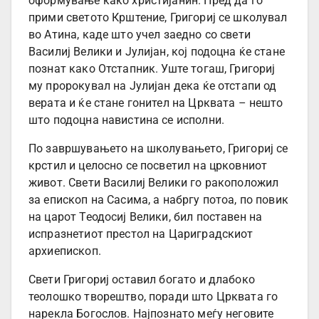
оформување како христијанин. Пред да го
прими светото Крштение, Григориј се школувал
во Атина, каде што учел заедно со свети
Василиј Велики и Јулијан, кој подоцна ќе стане
познат како Отстапник. Уште тогаш, Григориј
му пророкувал на Јулијан дека ќе отстапи од
верата и ќе стане гонител на Црквата – нешто
што подоцна навистина се исполни.
По завршувањето на школувањето, Григориј се
крстил и целосно се посветил на црковниот
живот. Свети Василиј Велики го ракоположил
за епископ на Сасима, а набргу потоа, по повик
на царот Теодосиј Велики, бил поставен на
испразнетиот престол на Цариградскиот
архиепископ.
Свети Григориј оставил богато и длабоко
теолошко творештво, поради што Црквата го
нарекла Богослов. Најпознато меѓу неговите