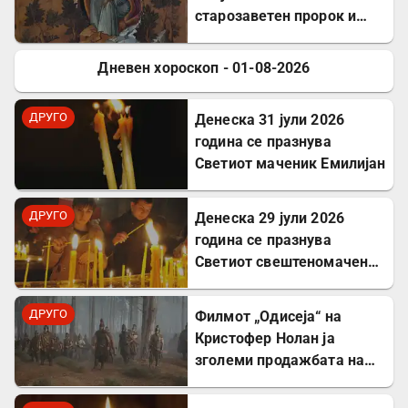
старозаветен пророк и
чудотворец
Дневен хороскоп - 01-08-2026
ДРУГО
ДРУГО
Денеска 31 јули 2026
година се празнува
Светиот маченик Емилијан
ДРУГО
Денеска 29 јули 2026
година се празнува
Светиот свештеномаченик
Атиноген, епископ
Севастиски во Ерменија
ДРУГО
Филмот „Одисеја“ на
Кристофер Нолан ја
зголеми продажбата на
Хомер и интересот за
грчкиот јазик