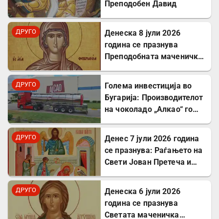
Преподобен Давид
ДРУГО
Денеска 8 јули 2026
година се празнува
Преподобната маченичка
Февронија
ДРУГО
Голема инвестиција во
Бугарија: Производителот
на чоколадо „Алкао“ го
проширува својот
капацитет во Првомај
ДРУГО
Денес 7 јули 2026 година
се празнува: Раѓањето на
Свети Јован Претеча и
Крстител Господов
ДРУГО
Денеска 6 јули 2026
година се празнува
Светата маченичка