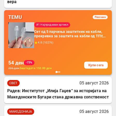
вера
TEMU
Реклама
#1 Најпродаван артикл
Сет од 5 парчиња заштитник на кабли,
прекривка за заштита на кабли од ТПУ,
додатоци за заштита на кабли, без
4.8
(
10276
)
батерија, за мобилни телефони, комплет
за заштита на податочни линии
54
ден
-73%
Купи сега
206
ден
Заштедете
152.00
ден
05 август 2026
СВЕТ
Радев: Институтот „Илија Гаџев“ за историјата на
Македонските Бугари стана државна сопственост
05 август 2026
МАКЕДОНИЈА