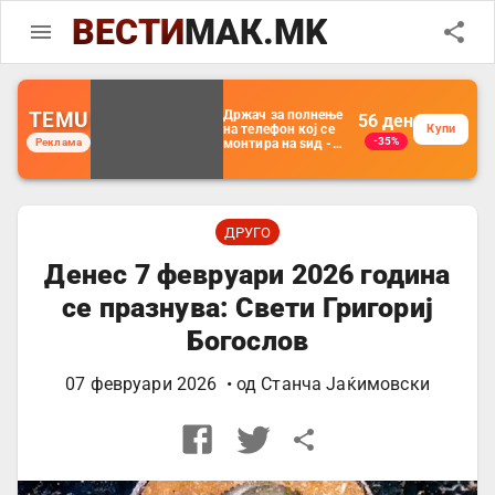
ВЕСТИ
МАК.MK
TEMU
Држач за полнење
56
ден
на телефон кој се
Купи
-35%
Реклама
монтира на ѕид -
Мултифункционален
пластичен
организатор за
чување на покрај
кревет и за ТВ
далечински
ДРУГО
управувач
Денес 7 февруари 2026 година
се празнува: Свети Григориј
Богослов
07 февруари 2026
• од
Станча Јаќимовски