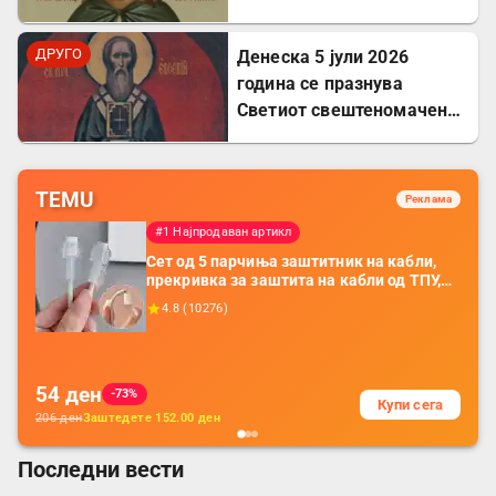
Агрипина
ДРУГО
Денеска 5 јули 2026
година се празнува
Светиот свештеномаченик
Евсевиј, епископ
Самосатски
TEMU
Реклама
#1 Најпродаван артикл
Сет од 5 парчиња заштитник на кабли,
прекривка за заштита на кабли од ТПУ,
додатоци за заштита на кабли, без
4.8
(
10276
)
батерија, за мобилни телефони, комплет
за заштита на податочни линии
54
ден
-73%
Купи сега
206
ден
Заштедете
152.00
ден
Последни вести