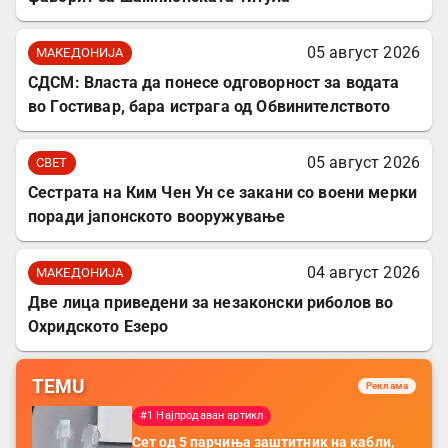
05 август 2026
МАКЕДОНИЈА
СДСМ: Власта да понесе одговорност за водата
во Гостивар, бара истрага од Обвинителството
05 август 2026
СВЕТ
Сестрата на Ким Чен Ун се закани со воени мерки
поради јапонското вооружување
04 август 2026
МАКЕДОНИЈА
Две лица приведени за незаконски риболов во
Охридското Езеро
TEMU
Реклама
#1 Најпродаван артикл
Сет од 5 парчиња заштитник на кабли,