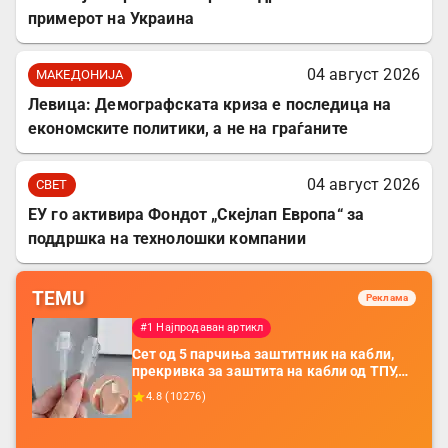
примерот на Украина
04 август 2026
МАКЕДОНИЈА
Левица: Демографската криза е последица на
економските политики, а не на граѓаните
04 август 2026
СВЕТ
ЕУ го активира Фондот „Скејлап Европа“ за
поддршка на технолошки компании
TEMU
Реклама
#1 Најпродаван артикл
Сет од 5 парчиња заштитник на кабли,
прекривка за заштита на кабли од ТПУ,
додатоци за заштита на кабли, без
4.8
(
10276
)
батерија, за мобилни телефони, комплет
за заштита на податочни линии