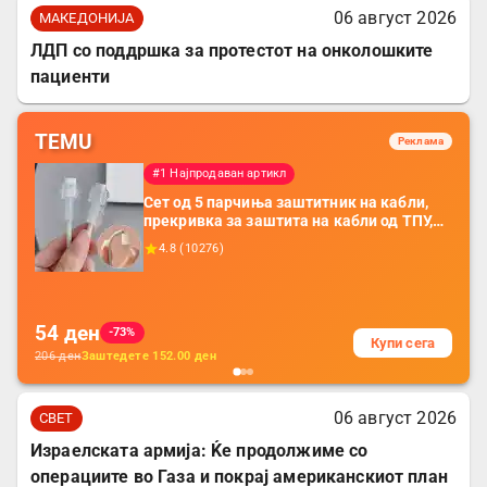
06 август 2026
МАКЕДОНИЈА
ЛДП со поддршка за протестот на онколошките
пациенти
TEMU
Реклама
#1 Најпродаван артикл
Сет од 5 парчиња заштитник на кабли,
прекривка за заштита на кабли од ТПУ,
додатоци за заштита на кабли, без
4.8
(
10276
)
батерија, за мобилни телефони, комплет
за заштита на податочни линии
54
ден
-73%
Купи сега
206
ден
Заштедете
152.00
ден
06 август 2026
СВЕТ
Израелската армија: Ќе продолжиме со
операциите во Газа и покрај американскиот план