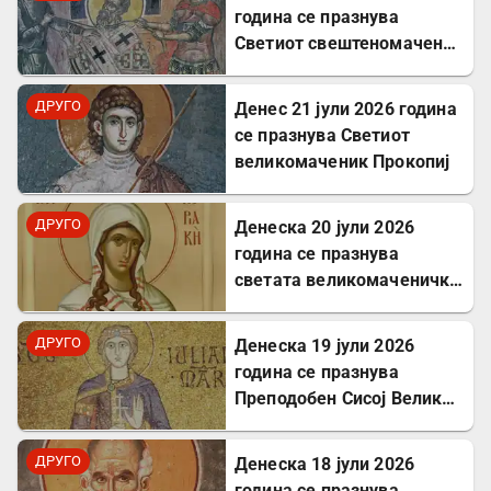
година се празнува
Светиот свештеномаченик
Панкратиј, епископ
Тавромениски
ДРУГО
Денес 21 јули 2026 година
се празнува Светиот
великомаченик Прокопиј
ДРУГО
Денеска 20 јули 2026
година се празнува
светата великомаченичка
Недела
ДРУГО
Денеска 19 јули 2026
година се празнува
Преподобен Сисој Велики:
Подвижник кој
исцелуваше болни и
ДРУГО
Денеска 18 јули 2026
воскреснуваше мртви
година се празнува