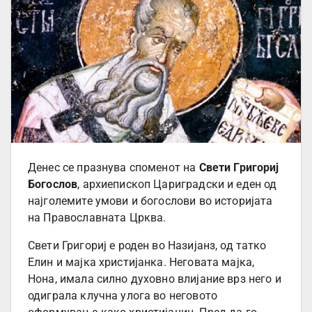
Денес се празнува споменот на
Свети Григориј
Богослов
, архиепископ Цариградски и еден од
најголемите умови и богослови во историјата
на Православната Црква.
Свети Григориј е роден во Назијанз, од татко
Елин и мајка христијанка. Неговата мајка,
Нона, имала силно духовно влијание врз него и
одиграла клучна улога во неговото