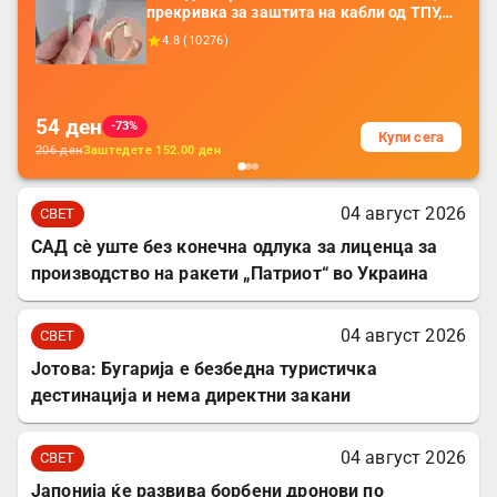
прекривка за заштита на кабли од ТПУ,
додатоци за заштита на кабли, без
4.8
(
10276
)
батерија, за мобилни телефони, комплет
за заштита на податочни линии
54
ден
-73%
Купи сега
206
ден
Заштедете
152.00
ден
04 август 2026
СВЕТ
САД сè уште без конечна одлука за лиценца за
производство на ракети „Патриот“ во Украина
04 август 2026
СВЕТ
Јотова: Бугарија е безбедна туристичка
дестинација и нема директни закани
04 август 2026
СВЕТ
Јапонија ќе развива борбени дронови по