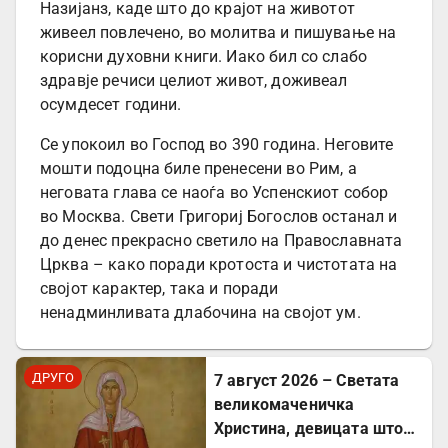
Назијанз, каде што до крајот на животот
живеел повлечено, во молитва и пишување на
корисни духовни книги. Иако бил со слабо
здравје речиси целиот живот, доживеал
осумдесет години.
Се упокоил во Господ во 390 година. Неговите
мошти подоцна биле пренесени во Рим, а
неговата глава се наоѓа во Успенскиот собор
во Москва. Свети Григориј Богослов останал и
до денес прекрасно светило на Православната
Црква – како поради кротоста и чистотата на
својот карактер, така и поради
ненадминливата длабочина на својот ум.
ДРУГО
7 август 2026 – Светата
великомаченичка
Христина, девицата што