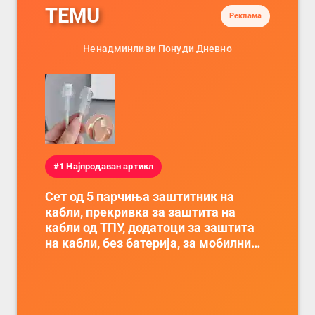
TEMU
Реклама
Ненадминливи Понуди Дневно
#1 Најпродаван артикл
Сет од 5 парчиња заштитник на
кабли, прекривка за заштита на
кабли од ТПУ, додатоци за заштита
на кабли, без батерија, за мобилни
телефони, комплет за заштита на
податочни линии