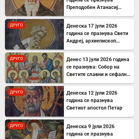
Преподобен Атанасиј
Атонски
ДРУГО
Денеска 17 јули 2026
година се празнува Свети
Андреј, архиепископ
Критски
ДРУГО
Денес 13 јули 2026 година
се празнува: Собор на
Светите славни и сефални
Апостоли
ДРУГО
Денеска 12 јули 2026
година се празнува
Светиот апостол Петар
ДРУГО
Денеска 9 јули 2026
година се празнува