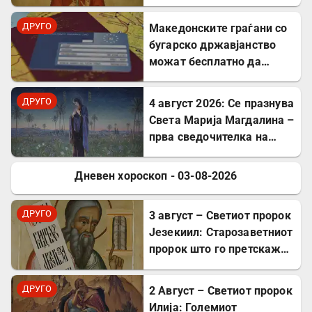
пострада за Христовата
вера
ДРУГО
Mакедонските граѓани со
бугарско државјанство
можат бесплатно да
користат ЕЗОК во 30
европски земји
ДРУГО
4 август 2026: Се празнува
Света Марија Магдалина –
прва сведочителка на
Христовото Воскресение
Дневен хороскоп - 03-08-2026
ДРУГО
ДРУГО
3 август – Светиот пророк
Језекиил: Старозаветниот
пророк што го претскажа
воскресението
ДРУГО
2 Август – Светиот пророк
Илија: Големиот