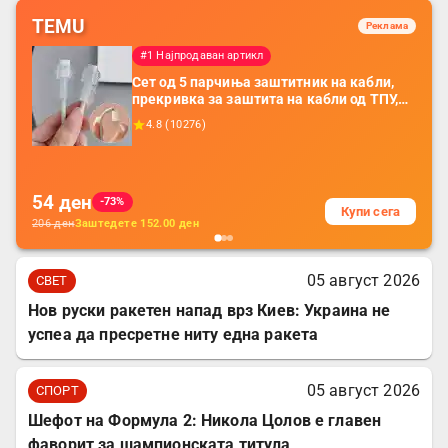
TEMU
Реклама
#1 Најпродаван артикл
Сет од 5 парчиња заштитник на кабли,
прекривка за заштита на кабли од ТПУ,
додатоци за заштита на кабли, без
4.8
(
10276
)
батерија, за мобилни телефони, комплет
за заштита на податочни линии
54
ден
-73%
Купи сега
206
ден
Заштедете
152.00
ден
05 август 2026
СВЕТ
Нов руски ракетен напад врз Киев: Украина не
успеа да пресретне ниту една ракета
05 август 2026
СПОРТ
Шефот на Формула 2: Никола Цолов е главен
фаворит за шампионската титула