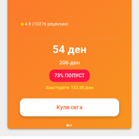
4.8
(
10276
рецензии)
54
ден
206
ден
73
% ПОПУСТ
Заштедете
152.00
ден
Купи сега