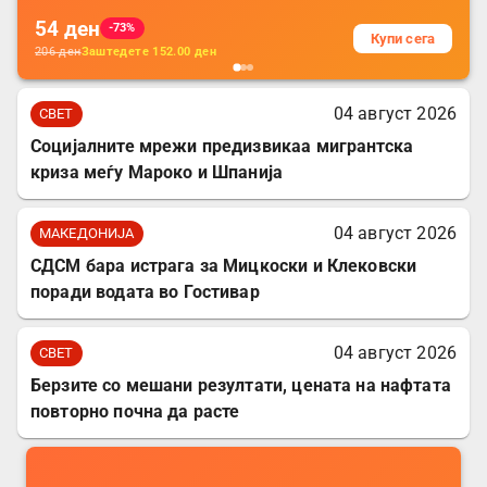
54
ден
-73%
Купи сега
206
ден
Заштедете
152.00
ден
04 август 2026
СВЕТ
Социјалните мрежи предизвикаа мигрантска
криза меѓу Мароко и Шпанија
04 август 2026
МАКЕДОНИЈА
СДСМ бара истрага за Мицкоски и Клековски
поради водата во Гостивар
04 август 2026
СВЕТ
Берзите со мешани резултати, цената на нафтата
повторно почна да расте