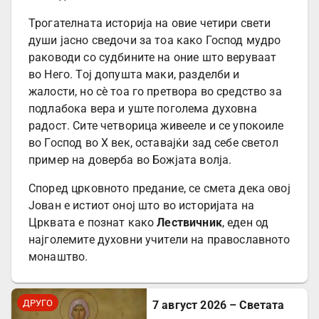
Трогателната историја на овие четири свети
души јасно сведочи за тоа како Господ мудро
раководи со судбините на оние што веруваат
во Него. Тој допушта маки, разделби и
жалости, но сè тоа го претвора во средство за
подлабока вера и уште поголема духовна
радост. Сите четворица живееле и се упокоиле
во Господ во X век, оставајќи зад себе светол
пример на доверба во Божјата волја.
Според црковното предание, се смета дека овој
Јован е истиот оној што во историјата на
Црквата е познат како
Лествичник
, еден од
најголемите духовни учители на православното
монаштво.
ДРУГО
7 август 2026 – Светата