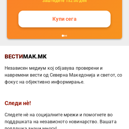
Заштедете
152.00
ден
Купи сега
ВЕСТИ
МАК.MK
Независен медиум кој објавува проверени и
навремени вести од Северна Македонија и светот, со
фокус на објективно информирање.
Следи нè!
Следете нè на социјалните мрежи и помогнете во
поддршката на независното новинарство. Вашата
поддршка значи многу!