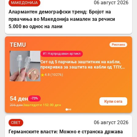
06 август 2026
МАКЕДОНИЈА
Алармантен демографски тренд: Бројот на
првачиња во Македонија намален за речиси
5.000 во однос на лани
TEMU
Реклама
#1 Најпродаван артикл
Сет од 5 парчиња заштитник на кабли,
прекривка за заштита на кабли од ТПУ,
додатоци за заштита на кабли, без
4.8
(
10276
)
батерија, за мобилни телефони, комплет
за заштита на податочни линии
54
ден
-73%
Купи сега
206
ден
Заштедете
152.00
ден
06 август 2026
СВЕТ
Германските власти: Можно е странска држава