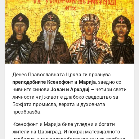
Денес Православната Црква ги празнува
преподобните Ксенофонт и Марија
, заедно со
нивните синови
Јован и Аркадиј
– четири свети
личности чиј живот е длабоко сведоштво за
Божјата промисла, верата и духовната
преобразба.
Ксенофонт и Марија биле угледни и богати
жители на Цариград. И покрај материјалното