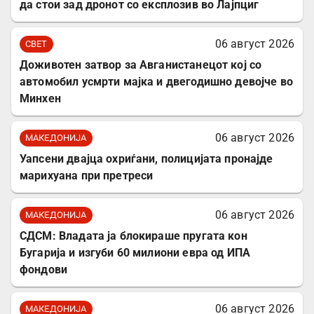
да стои зад дронот со експлозив во Лајпциг
06 август 2026
СВЕТ
Доживотен затвор за Авганистанецот кој со
автомобил усмрти мајка и двегодишно девојче во
Минхен
06 август 2026
МАКЕДОНИЈА
Уапсени двајца охриѓани, полицијата пронајде
марихуана при претреси
06 август 2026
МАКЕДОНИЈА
СДСМ: Владата ја блокираше пругата кон
Бугарија и изгуби 60 милиони евра од ИПА
фондови
06 август 2026
МАКЕДОНИЈА