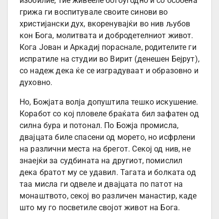
изобилие, тие живееле богоугодно и со особена
грижа ги воспитувале своите синови во
христијански дух, вкоренувајќи во нив љубов
кон Бога, молитвата и добродетелниот живот.
Кога Јован и Аркадиј пораснале, родителите ги
испратиле на студии во Вирит (денешен Бејрут),
со надеж дека ќе се изградуваат и образовно и
духовно.
Но, Божјата волја допуштила тешко искушение.
Коработ со кој пловеле браќата бил зафатен од
силна бура и потонал. По Божја промисла,
двајцата биле спасени од морето, но исфрлени
на различни места на брегот. Секој од нив, не
знаејќи за судбината на другиот, помислил
дека братот му се удавил. Тагата и болката од
таа мисла ги одвеле и двајцата по патот на
монаштвото, секој во различен манастир, каде
што му го посветиле својот живот на Бога.