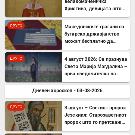
великомаченичка
Христина, девицата што
пострада за Христовата
вера
ДРУГО
Mакедонските граѓани со
бугарско државјанство
можат бесплатно да
користат ЕЗОК во 30
европски земји
ДРУГО
4 август 2026: Се празнува
Света Марија Магдалина –
прва сведочителка на
Христовото Воскресение
Дневен хороскоп - 03-08-2026
ДРУГО
ДРУГО
3 август – Светиот пророк
Језекиил: Старозаветниот
пророк што го претскажа
воскресението