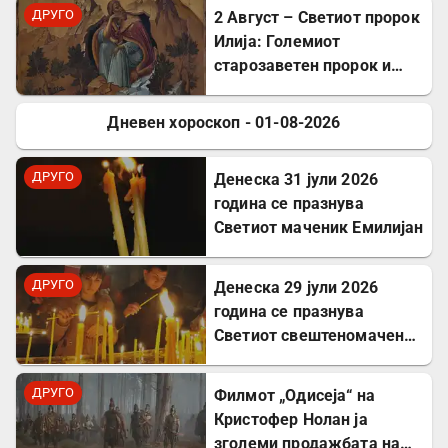
ДРУГО
2 Август – Светиот пророк
Илија: Големиот
старозаветен пророк и
чудотворец
Дневен хороскоп - 01-08-2026
ДРУГО
ДРУГО
Денеска 31 јули 2026
година се празнува
Светиот маченик Емилијан
ДРУГО
Денеска 29 јули 2026
година се празнува
Светиот свештеномаченик
Атиноген, епископ
Севастиски во Ерменија
ДРУГО
Филмот „Одисеја“ на
Кристофер Нолан ја
зголеми продажбата на