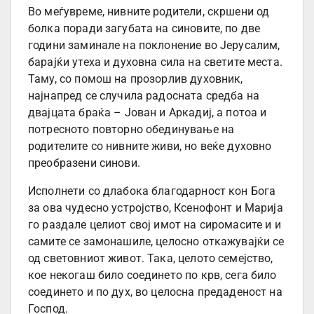
Во меѓувреме, нивните родители, скршени од
болка поради загубата на синовите, по две
години заминале на поклонение во Јерусалим,
барајќи утеха и духовна сила на светите места.
Таму, со помош на прозорлив духовник,
најнапред се случила радосната средба на
двајцата браќа – Јован и Аркадиј, а потоа и
потресното повторно обединување на
родителите со нивните живи, но веќе духовно
преобразени синови.
Исполнети со длабока благодарност кон Бога
за ова чудесно устројство, Ксенофонт и Марија
го раздале целиот свој имот на сиромасите и и
самите се замонашиле, целосно откажувајќи се
од световниот живот. Така, целото семејство,
кое некогаш било соединето по крв, сега било
соединето и по дух, во целосна предаденост на
Господ.