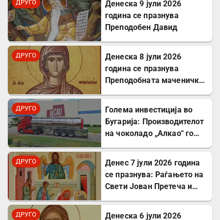
ДРУГО
Денеска 9 јули 2026
година се празнува
Преподобен Давид
ДРУГО
Денеска 8 јули 2026
година се празнува
Преподобната маченичка
Февронија
ДРУГО
Голема инвестиција во
Бугарија: Производителот
на чоколадо „Алкао“ го
проширува својот
капацитет во Првомај
ДРУГО
Денес 7 јули 2026 година
се празнува: Раѓањето на
Свети Јован Претеча и
Крстител Господов
ДРУГО
Денеска 6 јули 2026