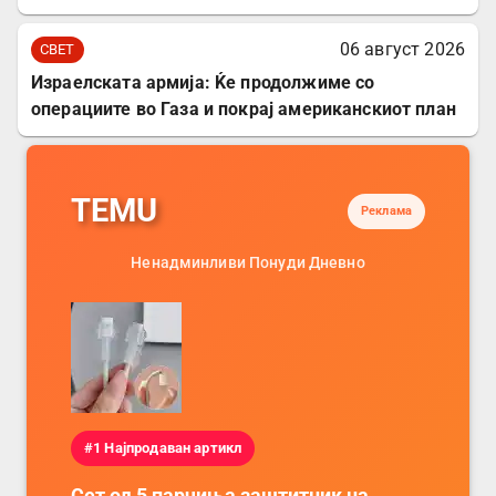
06 август 2026
СВЕТ
Израелската армија: Ќе продолжиме со
операциите во Газа и покрај американскиот план
TEMU
Реклама
Ненадминливи Понуди Дневно
#1 Најпродаван артикл
Сет од 5 парчиња заштитник на