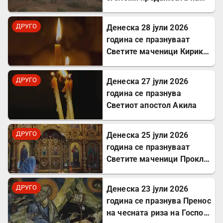
Хомер и интересот за
грчкиот јазик
ДРУГО
Денеска 28 јули 2026
година се празнуваат
Светите маченици Кирик и
Јулита
ДРУГО
Денеска 27 јули 2026
година се празнува
Светиот апостол Акила
ДРУГО
Денеска 25 јули 2026
година се празнуваат
Светите маченици Прокл и
Илариј
ДРУГО
Денеска 23 јули 2026
година се празнува Пренос
на чесната риза на Господ