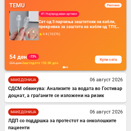
TEMU
Реклама
#1 Најпродаван артикл
Сет од 5 парчиња заштитник на кабли,
прекривка за заштита на кабли од ТПУ,
додатоци за заштита на кабли, без
4.8
(
10276
)
батерија, за мобилни телефони, комплет
за заштита на податочни линии
54
ден
-73%
Купи сега
206
ден
Заштедете
152.00
ден
06 август 2026
МАКЕДОНИЈА
СДСМ обвинува: Анализите за водата во Гостивар
доцнат, а граѓаните се изложени на ризик
06 август 2026
МАКЕДОНИЈА
ЛДП со поддршка за протестот на онколошките
пациенти