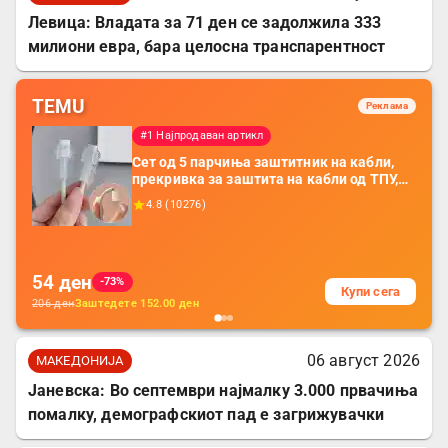
Левица: Владата за 71 ден се задолжила 333
милиони евра, бара целосна транспарентност
TEMU
Реклама
#1 Најпродаван артикл
Сет од 5 парчиња заштитник на кабли,
прекривка за заштита на кабли од ТПУ,
додатоци за заштита на кабли, без
4.8
(
10276
)
батерија, за мобилни телефони, комплет
за заштита на податочни линии
54
ден
-73%
Купи сега
206
ден
Заштедете
152.00
ден
06 август 2026
МАКЕДОНИЈА
Јаневска: Во септември најмалку 3.000 првачиња
помалку, демографскиот пад е загрижувачки