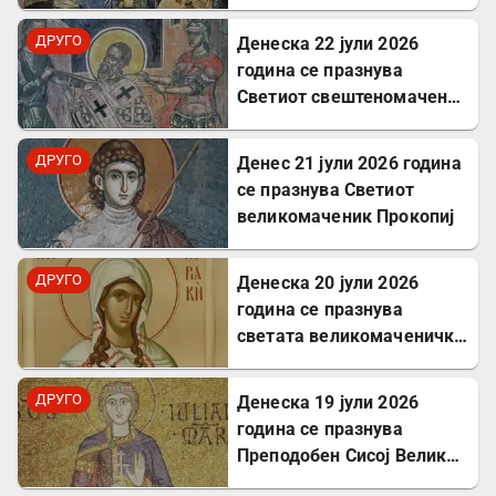
Исус Христос
ДРУГО
Денеска 22 јули 2026
година се празнува
Светиот свештеномаченик
Панкратиј, епископ
Тавромениски
ДРУГО
Денес 21 јули 2026 година
се празнува Светиот
великомаченик Прокопиј
ДРУГО
Денеска 20 јули 2026
година се празнува
светата великомаченичка
Недела
ДРУГО
Денеска 19 јули 2026
година се празнува
Преподобен Сисој Велики:
Подвижник кој