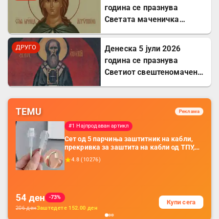
година се празнува
Светата маченичка
Агрипина
ДРУГО
Денеска 5 јули 2026
година се празнува
Светиот свештеномаченик
Евсевиј, епископ
Самосатски
TEMU
Реклама
#1 Најпродаван артикл
Сет од 5 парчиња заштитник на кабли,
прекривка за заштита на кабли од ТПУ,
додатоци за заштита на кабли, без
4.8
(
10276
)
батерија, за мобилни телефони, комплет
за заштита на податочни линии
54
ден
-73%
Купи сега
206
ден
Заштедете
152.00
ден