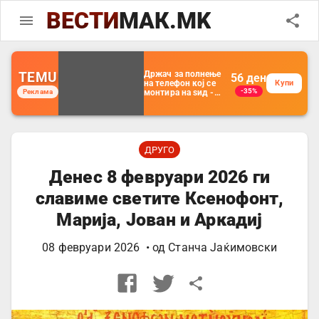
ВЕСТИ
МАК.MK
TEMU
Држач за полнење
56
ден
на телефон кој се
Купи
-35%
Реклама
монтира на ѕид -
Мултифункционален
пластичен
организатор за
чување на покрај
кревет и за ТВ
далечински
ДРУГО
управувач
Денес 8 февруари 2026 ги
славиме светите Ксенофонт,
Марија, Јован и Аркадиј
08 февруари 2026
• од
Станча Јаќимовски