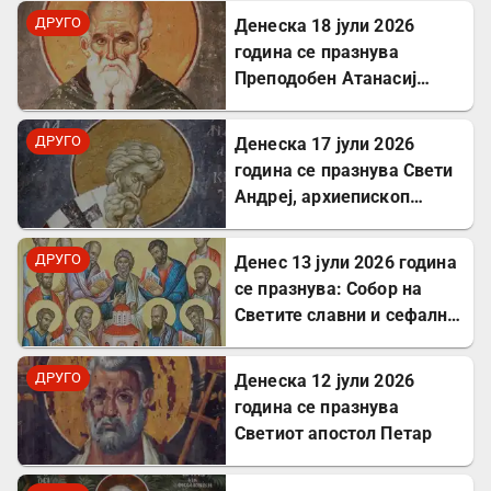
исцелуваше болни и
ДРУГО
Денеска 18 јули 2026
воскреснуваше мртви
година се празнува
Преподобен Атанасиј
Атонски
ДРУГО
Денеска 17 јули 2026
година се празнува Свети
Андреј, архиепископ
Критски
ДРУГО
Денес 13 јули 2026 година
се празнува: Собор на
Светите славни и сефални
Апостоли
ДРУГО
Денеска 12 јули 2026
година се празнува
Светиот апостол Петар