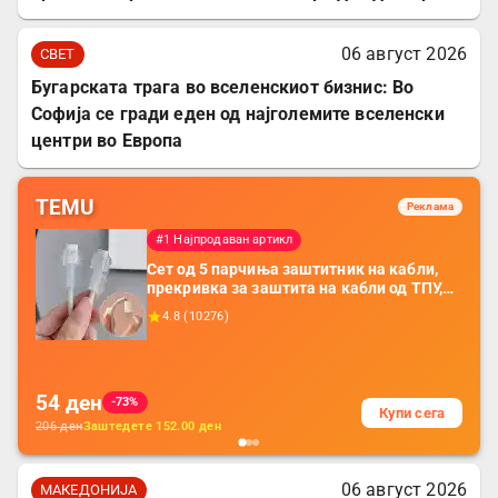
06 август 2026
СВЕТ
Бугарската трага во вселенскиот бизнис: Во
Софија се гради еден од најголемите вселенски
центри во Европа
TEMU
Реклама
#1 Најпродаван артикл
Сет од 5 парчиња заштитник на кабли,
прекривка за заштита на кабли од ТПУ,
додатоци за заштита на кабли, без
4.8
(
10276
)
батерија, за мобилни телефони, комплет
за заштита на податочни линии
54
ден
-73%
Купи сега
206
ден
Заштедете
152.00
ден
06 август 2026
МАКЕДОНИЈА