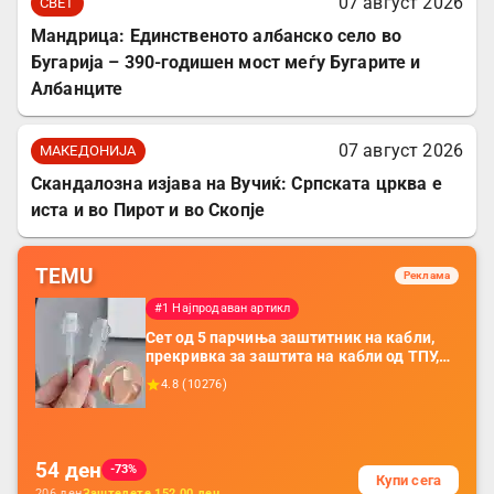
07 август 2026
СВЕТ
Мандрица: Единственото албанско село во
Бугарија – 390-годишен мост меѓу Бугарите и
Албанците
07 август 2026
МАКЕДОНИЈА
Скандалозна изјава на Вучиќ: Српската црква е
иста и во Пирот и во Скопје
TEMU
Реклама
#1 Најпродаван артикл
Сет од 5 парчиња заштитник на кабли,
прекривка за заштита на кабли од ТПУ,
додатоци за заштита на кабли, без
4.8
(
10276
)
батерија, за мобилни телефони, комплет
за заштита на податочни линии
54
ден
-73%
Купи сега
206
ден
Заштедете
152.00
ден