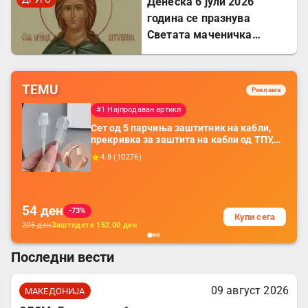
Денеска 6 јули 2026
година се празнува
Светата маченичка
Агрипина
TEMU
Реклама
#1 Најпродаван артикл
Сет од 5 парчиња заштитник на кабли,
прекривка за заштита на кабли од ТПУ,
додатоци за заштита на кабли, без
4.8
(
10276
)
батерија, за мобилни телефони, комплет
за заштита на податочни линии
54
ден
-73%
Купи сега
206
ден
Заштедете
152.00
ден
Последни вести
09 август 2026
МАКЕДОНИЈА