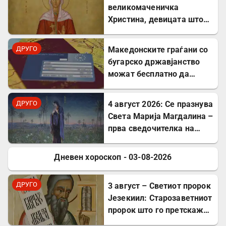
великомаченичка
Христина, девицата што
пострада за Христовата
вера
ДРУГО
Mакедонските граѓани со
бугарско државјанство
можат бесплатно да
користат ЕЗОК во 30
европски земји
ДРУГО
4 август 2026: Се празнува
Света Марија Магдалина –
прва сведочителка на
Христовото Воскресение
Дневен хороскоп - 03-08-2026
ДРУГО
ДРУГО
3 август – Светиот пророк
Језекиил: Старозаветниот
пророк што го претскажа
воскресението