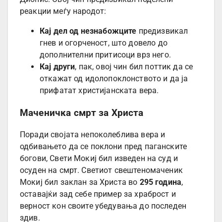
реакции меѓу народот:
Кај дел од незнабожците
предизвикал
гнев и огорченост, што довело до
дополнителни притисоци врз него.
Кај други
, пак, овој чин бил поттик да се
откажат од идолопоклонството и да ја
прифатат христијанската вера.
Маченичка смрт за Христа
Поради својата непоколеблива вера и
одбивањето да се поклони пред паганските
богови, Свети Мокиј бил изведен на суд и
осуден на смрт. Светиот свештеномаченик
Мокиј бил заклан за Христа во
295 година
,
оставајќи зад себе пример за храброст и
верност кон своите убедувања до последен
здив.