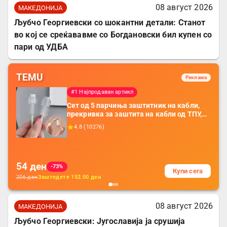
08 август 2026
МАКЕДОНИЈА
Љубчо Георгиевски со шокантни детали: Станот
во кој се среќававме со Богдановски бил купен со
пари од УДБА
TEMU
Реклама
#1 Најпродаван артикл
Сет од 5 парчиња заштитник на кабли,
прекривка за заштита на кабли од ТПУ,
додатоци за заштита на кабли, без
4.8
(
10276
)
батерија, за мобилни телефони, комплет
за заштита на податочни линии
54
ден
-73%
Купи сега
206
ден
Заштедете
152.00
ден
08 август 2026
МАКЕДОНИЈА
Љубчо Георгиевски: Југославија ја срушија