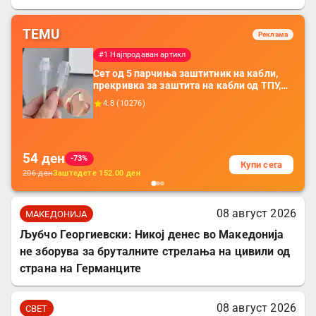
TEMU
Реклама
#1 Најпродаван артикл
Сет од 5 парчиња заштитник на кабли,
прекривка за заштита на кабли од ТПУ,
додатоци за заштита на кабли, без
4.8
(
10276
)
батерија, за мобилни телефони, комплет
за заштита на податочни линии
54
ден
-73%
Купи сега
206
ден
Заштедете
152.00
ден
08 август 2026
МАКЕДОНИЈА
Љубчо Георгиевски: Никој денес во Македонија
не зборува за бруталните стрелања на цивили од
страна на Германците
08 август 2026
СВЕТ