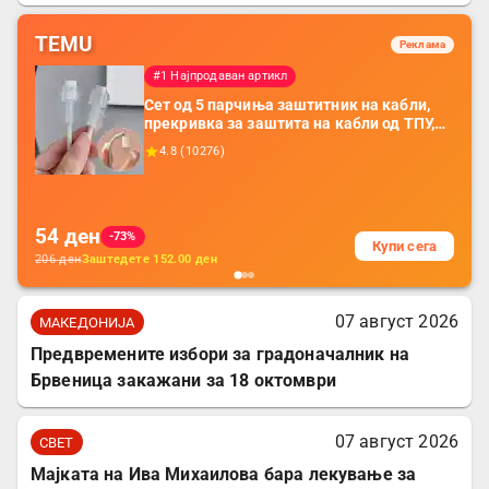
TEMU
Реклама
#1 Најпродаван артикл
Сет од 5 парчиња заштитник на кабли,
прекривка за заштита на кабли од ТПУ,
додатоци за заштита на кабли, без
4.8
(
10276
)
батерија, за мобилни телефони, комплет
за заштита на податочни линии
54
ден
-73%
Купи сега
206
ден
Заштедете
152.00
ден
07 август 2026
МАКЕДОНИЈА
Предвремените избори за градоначалник на
Брвеница закажани за 18 октомври
07 август 2026
СВЕТ
Мајката на Ива Михаилова бара лекување за