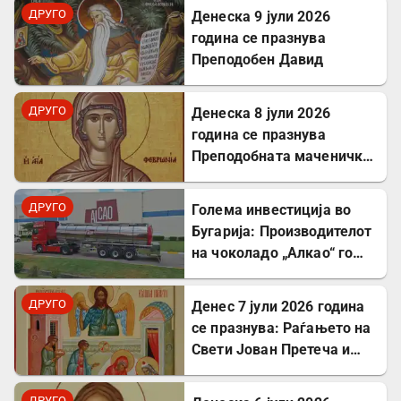
ДРУГО
Денеска 9 јули 2026
година се празнува
Преподобен Давид
ДРУГО
Денеска 8 јули 2026
година се празнува
Преподобната маченичка
Февронија
ДРУГО
Голема инвестиција во
Бугарија: Производителот
на чоколадо „Алкао“ го
проширува својот
капацитет во Првомај
ДРУГО
Денес 7 јули 2026 година
се празнува: Раѓањето на
Свети Јован Претеча и
Крстител Господов
ДРУГО