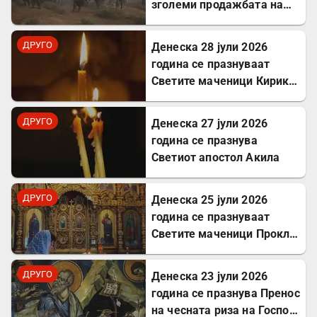
зголеми продажбата на
Хомер и интересот за
грчкиот јазик
ДРУГО
Денеска 28 јули 2026
година се празнуваат
Светите маченици Кирик и
Јулита
ДРУГО
Денеска 27 јули 2026
година се празнува
Светиот апостол Акила
ДРУГО
Денеска 25 јули 2026
година се празнуваат
Светите маченици Прокл и
Илариј
ДРУГО
Денеска 23 јули 2026
година се празнува Пренос
на чесната риза на Господ