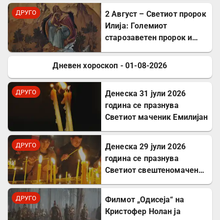
ДРУГО
2 Август – Светиот пророк
Илија: Големиот
старозаветен пророк и
чудотворец
Дневен хороскоп - 01-08-2026
ДРУГО
ДРУГО
Денеска 31 јули 2026
година се празнува
Светиот маченик Емилијан
ДРУГО
Денеска 29 јули 2026
година се празнува
Светиот свештеномаченик
Атиноген, епископ
Севастиски во Ерменија
ДРУГО
Филмот „Одисеја“ на
Кристофер Нолан ја