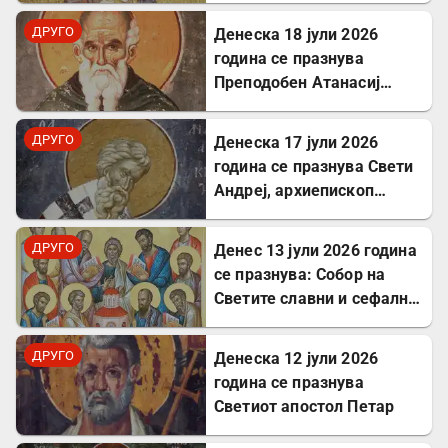
исцелуваше болни и
ДРУГО
Денеска 18 јули 2026
воскреснуваше мртви
година се празнува
Преподобен Атанасиј
Атонски
ДРУГО
Денеска 17 јули 2026
година се празнува Свети
Андреј, архиепископ
Критски
ДРУГО
Денес 13 јули 2026 година
се празнува: Собор на
Светите славни и сефални
Апостоли
ДРУГО
Денеска 12 јули 2026
година се празнува
Светиот апостол Петар