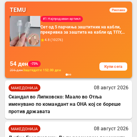
TEMU
Реклама
#1 Најпродаван артикл
Сет од 5 парчиња заштитник на кабли,
прекривка за заштита на кабли од ТПУ,
додатоци за заштита на кабли, без
4.8
(
10276
)
батерија, за мобилни телефони, комплет
за заштита на податочни линии
54
ден
-73%
Купи сега
206
ден
Заштедете
152.00
ден
08 август 2026
МАКЕДОНИЈА
Скандал во Липковско: Маало во Отља
именувано по командант на ОНА кој се бореше
против државата
08 август 2026
МАКЕДОНИЈА