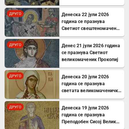
Исус Христос
ДРУГО
Денеска 22 јули 2026
година се празнува
Светиот свештеномаченик
Панкратиј, епископ
Тавромениски
ДРУГО
Денес 21 јули 2026 година
се празнува Светиот
великомаченик Прокопиј
ДРУГО
Денеска 20 јули 2026
година се празнува
светата великомаченичка
Недела
ДРУГО
Денеска 19 јули 2026
година се празнува
Преподобен Сисој Велики:
Подвижник кој