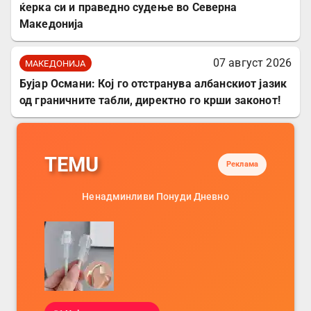
ќерка си и праведно судење во Северна
Македонија
07 август 2026
МАКЕДОНИЈА
Бујар Османи: Кој го отстранува албанскиот јазик
од граничните табли, директно го крши законот!
TEMU
Реклама
Ненадминливи Понуди Дневно