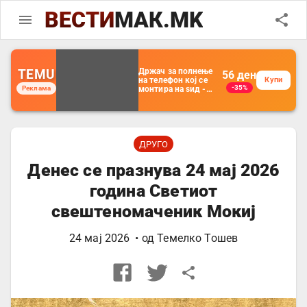
ВЕСТИ
МАК.MK
TEMU
Држач за полнење
56
ден
на телефон кој се
Купи
-35%
Реклама
монтира на ѕид -
Мултифункционален
пластичен
организатор за
чување на покрај
кревет и за ТВ
далечински
ДРУГО
управувач
Денес се празнува 24 мај 2026
година Светиот
свештеномаченик Мокиј
24 мај 2026
• од
Темелко Тошев