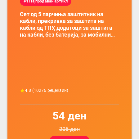
#1 Најпродаван артикл
Сет од 5 парчиња заштитник на
кабли, прекривка за заштита на
кабли од ТПУ, додатоци за заштита
на кабли, без батерија, за мобилни
телефони, комплет за заштита на
податочни линии
4.8
(
10276
рецензии)
54
ден
206
ден