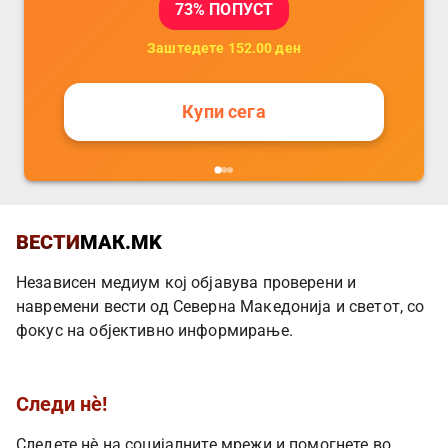
73
% ПОПУСТ
Заштедете
152.00
ден
Купи сега
ВЕСТИ
МАК.MK
Независен медиум кој објавува проверени и
навремени вести од Северна Македонија и светот, со
фокус на објективно информирање.
Следи нè!
Следете нè на социјалните мрежи и помогнете во