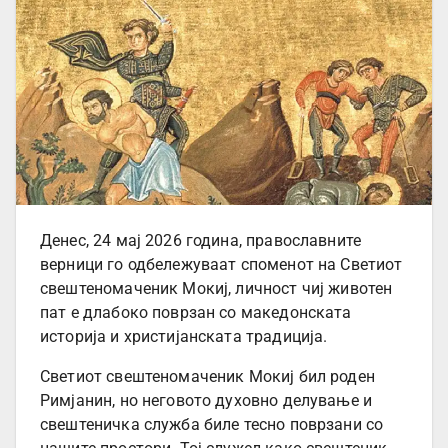
Денес, 24 мај 2026 година, православните
верници го одбележуваат споменот на Светиот
свештеномаченик Мокиј, личност чиј животен
пат е длабоко поврзан со македонската
историја и христијанската традиција.
Светиот свештеномаченик Мокиј бил роден
Римјанин, но неговото духовно делување и
свештеничка служба биле тесно поврзани со