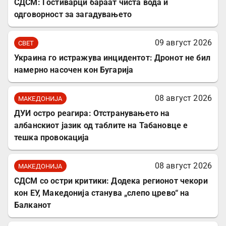
СДСМ: Гостиварци бараат чиста вода и
одговорност за загадувањето
09 август 2026
СВЕТ
Украина го истражува инцидентот: Дронот не бил
намерно насочен кон Бугарија
08 август 2026
МАКЕДОНИЈА
ДУИ остро реагира: Отстранувањето на
албанскиот јазик од таблите на Табановце е
тешка провокација
08 август 2026
МАКЕДОНИЈА
СДСМ со остри критики: Додека регионот чекори
кон ЕУ, Македонија станува „слепо црево“ на
Балканот