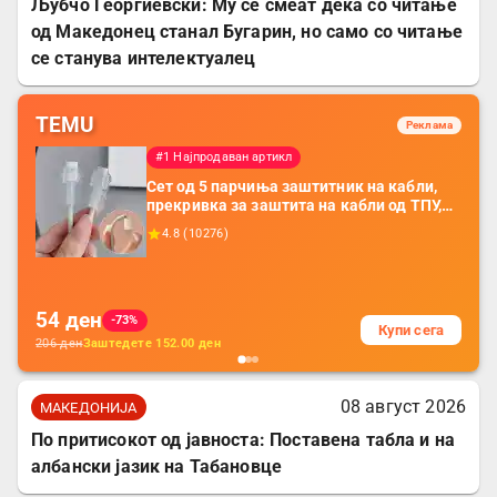
Љубчо Георгиевски: Му се смеат дека со читање
од Македонец станал Бугарин, но само со читање
се станува интелектуалец
TEMU
Реклама
#1 Најпродаван артикл
Сет од 5 парчиња заштитник на кабли,
прекривка за заштита на кабли од ТПУ,
додатоци за заштита на кабли, без
4.8
(
10276
)
батерија, за мобилни телефони, комплет
за заштита на податочни линии
54
ден
-73%
Купи сега
206
ден
Заштедете
152.00
ден
08 август 2026
МАКЕДОНИЈА
По притисокот од јавноста: Поставена табла и на
албански јазик на Табановце