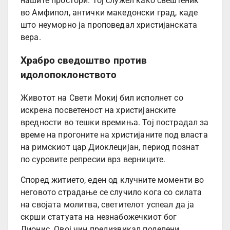
нашите простори. Тој служел како свештеник
во Амфипол, антички македонски град, каде
што неуморно ја проповедал христијанската
вера.
Храбро сведоштво против
идолопоклонството
Животот на Свети Мокиј бил исполнет со
искрена посветеност на христијанските
вредности во тешки времиња. Тој пострадал за
време на прогоните на христијаните под власта
на римскиот цар Диоклецијан, период познат
по суровите репресии врз верниците.
Според житието, еден од клучните моменти во
неговото страдање се случило кога со силата
на својата молитва, светителот успеал да ја
скрши статуата на незнабожечкиот бог
Дионис. Овој чин предизвикал поделени