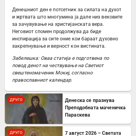
Денешниот ден е потсетник за силата на духот
и жртвата што многумина ја дале низ вековите
за зачувување на христијанската вера.
Неговиот спомен продолжува да биде
инспирација за сите оние кои бараат духовно
закрепнување и верност кон вистината.
Забелешка: Оваа статија е подготвена по
повод денот на чествување на Светиот
свештеномаченик Мокиј, согласно
православниот календар.
ДРУГО
Денеска се празнува
Преподобната маченичка
Параскева
ДРУГО
7 август 2026 – Светата