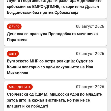
Љубчо Георгиевски: Да ги разочарам денешните
србомани во ВМРО-ДПМНЕ, говорите на Драган
Богдановски беа против Србославија
08 август 2026
ДРУГО
Денеска се празнува Преподобната маченичка
Параскева
07 август 2026
СВЕТ
Бугарското МНР со остра реакција: Судот во
Кочани повторно го одби лекувањето на Ива
Михаилова
07 август 2026
МАКЕДОНИЈА
Стојчевски од СДММ: Мицкоски удри по младите
затоа што ја кажаа вистината, но тие не се
плашат и ќе победат!