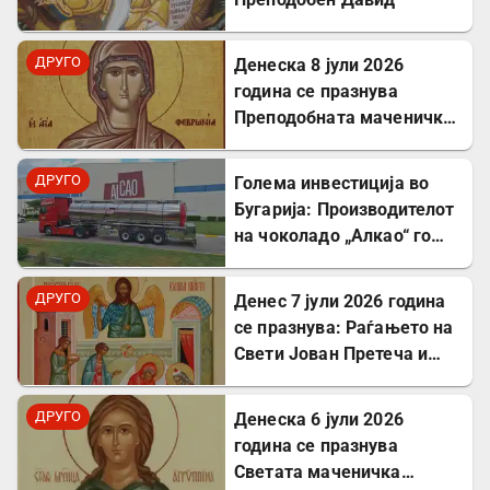
ДРУГО
Денеска 8 јули 2026
година се празнува
Преподобната маченичка
Февронија
ДРУГО
Голема инвестиција во
Бугарија: Производителот
на чоколадо „Алкао“ го
проширува својот
капацитет во Првомај
ДРУГО
Денес 7 јули 2026 година
се празнува: Раѓањето на
Свети Јован Претеча и
Крстител Господов
ДРУГО
Денеска 6 јули 2026
година се празнува
Светата маченичка