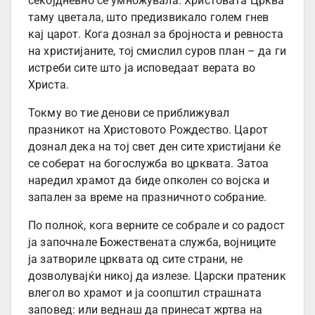
секојдневно се умножувала. Христовата Црква
таму цветала, што предизвикало голем гнев
кај царот. Кога дознал за бројноста и ревноста
на христијаните, тој смислил суров план – да ги
истреби сите што ја исповедаат верата во
Христа.
Токму во тие денови се приближувал
празникот на Христовото Рождество. Царот
дознал дека на тој свет ден сите христијани ќе
се соберат на богослужба во црквата. Затоа
наредил храмот да биде опколен со војска и
запален за време на празничното собрание.
По полноќ, кога верните се собрале и со радост
ја започнале Божествената служба, војниците
ја затвориле црквата од сите страни, не
дозволувајќи никој да излезе. Царски пратеник
влегол во храмот и ја соопштил страшната
заповед: или веднаш да принесат жртва на