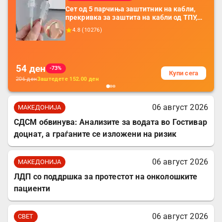
Сет од 5 парчиња заштитник на кабли,
прекривка за заштита на кабли од ТПУ,
додатоци за заштита на кабли, без
4.8
(
10276
)
батерија, за мобилни телефони, комплет
за заштита на податочни линии
54
ден
-73%
Купи сега
206
ден
Заштедете
152.00
ден
06 август 2026
МАКЕДОНИЈА
СДСМ обвинува: Анализите за водата во Гостивар
доцнат, а граѓаните се изложени на ризик
06 август 2026
МАКЕДОНИЈА
ЛДП со поддршка за протестот на онколошките
пациенти
06 август 2026
СВЕТ