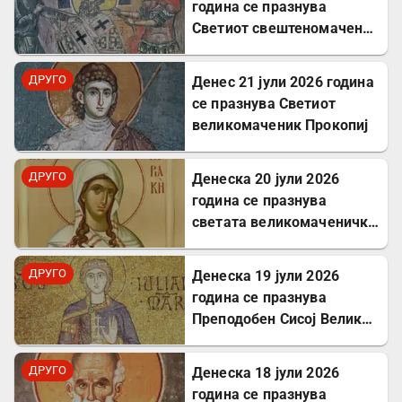
година се празнува
Светиот свештеномаченик
Панкратиј, епископ
Тавромениски
ДРУГО
Денес 21 јули 2026 година
се празнува Светиот
великомаченик Прокопиј
ДРУГО
Денеска 20 јули 2026
година се празнува
светата великомаченичка
Недела
ДРУГО
Денеска 19 јули 2026
година се празнува
Преподобен Сисој Велики:
Подвижник кој
исцелуваше болни и
ДРУГО
Денеска 18 јули 2026
воскреснуваше мртви
година се празнува