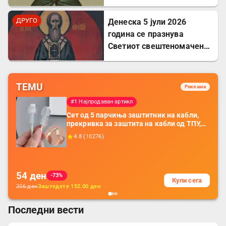
Агрипина
ДРУГО
Денеска 5 јули 2026
година се празнува
Светиот свештеномаченик
Евсевиј, епископ
Самосатски
TEMU
Реклама
#1 Најпродаван артикл
Сет од 5 парчиња заштитник на кабли,
прекривка за заштита на кабли од ТПУ,
додатоци за заштита на кабли, без
4.8
(
10276
)
батерија, за мобилни телефони, комплет
за заштита на податочни линии
54
ден
-73%
Купи сега
206
ден
Заштедете
152.00
ден
Последни вести