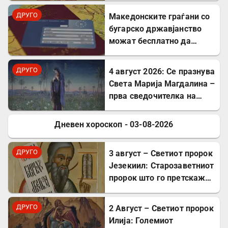
вера
ДРУГО
Mакедонските граѓани со
бугарско државјанство
можат бесплатно да
користат ЕЗОК во 30
европски земји
ДРУГО
4 август 2026: Се празнува
Света Марија Магдалина –
прва сведочителка на
Христовото Воскресение
Дневен хороскоп - 03-08-2026
ДРУГО
ДРУГО
3 август – Светиот пророк
Језекиил: Старозаветниот
пророк што го претскажа
воскресението
ДРУГО
2 Август – Светиот пророк
Илија: Големиот