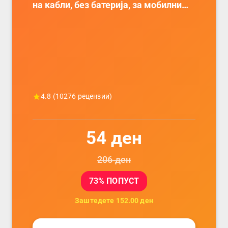
на кабли, без батерија, за мобилни
телефони, комплет за заштита на
податочни линии
4.8
(
10276
рецензии)
54
ден
206
ден
73
% ПОПУСТ
Заштедете
152.00
ден