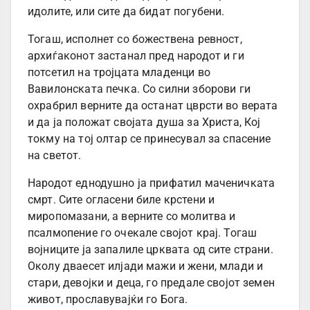
идолите, или сите да бидат погубени.
Тогаш, исполнет со божествена ревност,
архиѓаконот застанал пред народот и ги
потсетил на тројцата младенци во
Вавилонската печка. Со силни зборови ги
охрабрил верните да останат цврсти во верата
и да ја положат својата душа за Христа, Кој
токму на тој олтар се принесувал за спасение
на светот.
Народот еднодушно ја прифатил маченичката
смрт. Сите огласени биле крстени и
миропомазани, а верните со молитва и
псалмопение го очекале својот крај. Тогаш
војниците ја запалиле црквата од сите страни.
Околу дваесет илјади мажи и жени, млади и
стари, девојки и деца, го предале својот земен
живот, прославувајќи го Бога.