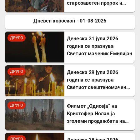
старозаветен пророк и
чудотворец
Дневен хороскоп - 01-08-2026
ДРУГО
ДРУГО
Денеска 31 јули 2026
година се празнува
Светиот маченик Емилијан
ДРУГО
Денеска 29 јули 2026
година се празнува
Светиот свештеномаченик
Атиноген, епископ
Севастиски во Ерменија
ДРУГО
Филмот „Одисеја“ на
Кристофер Нолан ја
зголеми продажбата на
Хомер и интересот за
грчкиот јазик
ДРУГО
Денеска 28 јули 2026