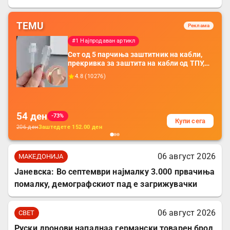
TEMU
Реклама
#1 Најпродаван артикл
Сет од 5 парчиња заштитник на кабли,
прекривка за заштита на кабли од ТПУ,
додатоци за заштита на кабли, без
4.8
(
10276
)
батерија, за мобилни телефони, комплет
за заштита на податочни линии
54
ден
-73%
Купи сега
206
ден
Заштедете
152.00
ден
06 август 2026
МАКЕДОНИЈА
Јаневска: Во септември најмалку 3.000 првачиња
помалку, демографскиот пад е загрижувачки
06 август 2026
СВЕТ
Руски дронови нападнаа германски товарен брод