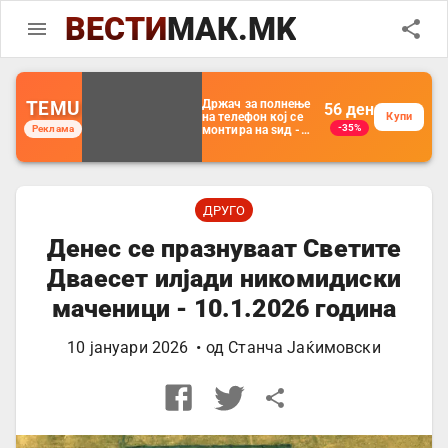
ВЕСТИ
МАК.MK
TEMU
Држач за полнење
56
ден
на телефон кој се
Купи
-35%
Реклама
монтира на ѕид -
Мултифункционален
пластичен
организатор за
чување на покрај
кревет и за ТВ
далечински
ДРУГО
управувач
Денес се празнуваат Светите
Дваесет илјади никомидиски
маченици - 10.1.2026 година
10 јануари 2026
• од
Станча Јаќимовски