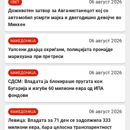
06 август 2026
СВЕТ
Доживотен затвор за Авганистанецот кој со
автомобил усмрти мајка и двегодишно девојче во
Минхен
06 август 2026
МАКЕДОНИЈА
Уапсени двајца охриѓани, полицијата пронајде
марихуана при претреси
06 август 2026
МАКЕДОНИЈА
СДСМ: Владата ја блокираше пругата кон
Бугарија и изгуби 60 милиони евра од ИПА
фондови
06 август 2026
МАКЕДОНИЈА
Левица: Владата за 71 ден се задолжила 333
милиони евра, бара целосна транспарентност