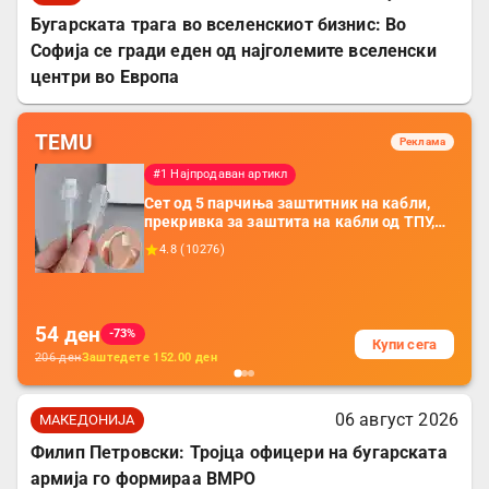
Бугарската трага во вселенскиот бизнис: Во
Софија се гради еден од најголемите вселенски
центри во Европа
TEMU
Реклама
#1 Најпродаван артикл
Сет од 5 парчиња заштитник на кабли,
прекривка за заштита на кабли од ТПУ,
додатоци за заштита на кабли, без
4.8
(
10276
)
батерија, за мобилни телефони, комплет
за заштита на податочни линии
54
ден
-73%
Купи сега
206
ден
Заштедете
152.00
ден
06 август 2026
МАКЕДОНИЈА
Филип Петровски: Тројца офицери на бугарската
армија го формираа ВМРО