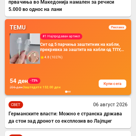
првачиња во Македонија намален за речиси
5.000 во однос на лани
TEMU
Реклама
#1 Најпродаван артикл
Сет од 5 парчиња заштитник на кабли,
прекривка за заштита на кабли од ТПУ,
додатоци за заштита на кабли, без
4.8
(
10276
)
батерија, за мобилни телефони, комплет
за заштита на податочни линии
54
ден
-73%
Купи сега
206
ден
Заштедете
152.00
ден
06 август 2026
СВЕТ
Германските власти: Можно е странска држава
да стои зад дронот со експлозив во Лајпциг