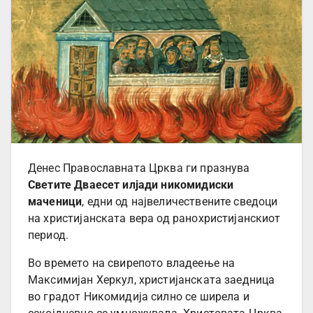
Денес Православната Црква ги празнува
Светите Дваесет илјади никомидиски
маченици
, едни од највеличествените сведоци
на христијанската вера од ранохристијанскиот
период.
Во времето на свирепото владеење на
Максимијан Херкул, христијанската заедница
во градот Никомидија силно се ширела и