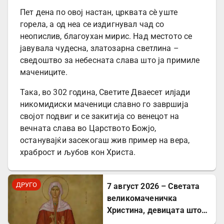
Пет дена по овој настан, црквата сè уште
горела, а од неа се издигнувал чад со
неопислив, благоухан мирис. Над местото се
јавувала чудесна, златозарна светлина –
сведоштво за небесната слава што ја примиле
мачениците.
Така, во 302 година, Светите Дваесет илјади
никомидиски маченици славно го завршија
својот подвиг и се закитија со венецот на
вечната слава во Царството Божјо,
останувајќи засекогаш жив пример на вера,
храброст и љубов кон Христа.
ДРУГО
7 август 2026 – Светата
великомаченичка
Христина, девицата што
пострада за Христовата