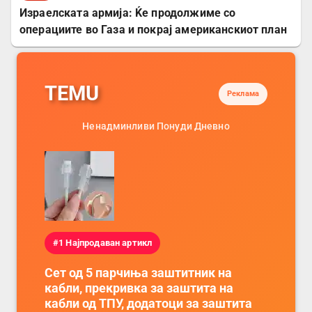
Израелската армија: Ќе продолжиме со
операциите во Газа и покрај американскиот план
TEMU
Реклама
Ненадминливи Понуди Дневно
#1 Најпродаван артикл
Сет од 5 парчиња заштитник на
кабли, прекривка за заштита на
кабли од ТПУ, додатоци за заштита