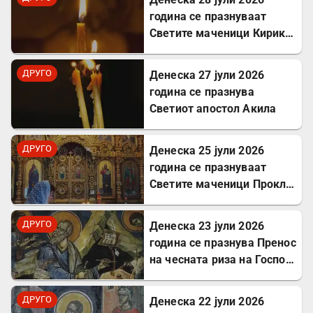
година се празнуваат
Светите маченици Кирик и
Јулита
ДРУГО
Денеска 27 јули 2026
година се празнува
Светиот апостол Акила
ДРУГО
Денеска 25 јули 2026
година се празнуваат
Светите маченици Прокл и
Илариј
ДРУГО
Денеска 23 јули 2026
година се празнува Пренос
на чесната риза на Господ
Исус Христос
ДРУГО
Денеска 22 јули 2026