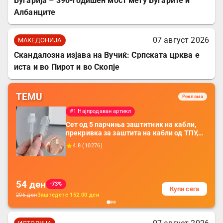
Бугарија – 390-годишен мост меѓу Бугарите и
Албанците
07 август 2026
МАКЕДОНИЈА
Скандалозна изјава на Вучиќ: Српската црква е
иста и во Пирот и во Скопје
TEMU
Реклама
#1 Најпродаван артикл
Сет од 5 парчиња заштитник на кабли,
прекривка за заштита на кабли од ТПУ,
додатоци за заштита на кабли, без
4.8
(
10276
)
батерија, за мобилни телефони, комплет
за заштита на податочни линии
54
ден
-73%
Купи сега
206
ден
Заштедете
152.00
ден