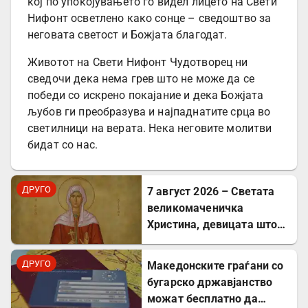
кој по упокојувањето го видел лицето на Свети
Нифонт осветлено како сонце – сведоштво за
неговата светост и Божјата благодат.
Животот на Свети Нифонт Чудотворец ни
сведочи дека нема грев што не може да се
победи со искрено покајание и дека Божјата
љубов ги преобразува и најпаднатите срца во
светилници на верата. Нека неговите молитви
бидат со нас.
ДРУГО
7 август 2026 – Светата
великомаченичка
Христина, девицата што
пострада за Христовата
вера
ДРУГО
Mакедонските граѓани со
бугарско државјанство
можат бесплатно да