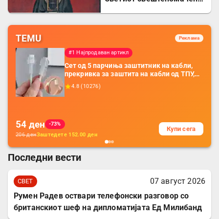
Евсевиј, епископ
Самосатски
TEMU
Реклама
#1 Најпродаван артикл
Сет од 5 парчиња заштитник на кабли,
прекривка за заштита на кабли од ТПУ,
додатоци за заштита на кабли, без
4.8
(
10276
)
батерија, за мобилни телефони, комплет
за заштита на податочни линии
54
ден
-73%
Купи сега
206
ден
Заштедете
152.00
ден
Последни вести
07 август 2026
СВЕТ
Румен Радев оствари телефонски разговор со
британскиот шеф на дипломатијата Ед Милибанд