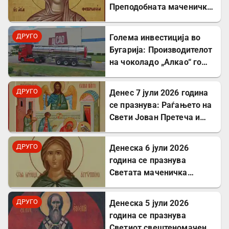
Преподобната маченичка
Февронија
ДРУГО
Голема инвестиција во
Бугарија: Производителот
на чоколадо „Алкао“ го
проширува својот
капацитет во Првомај
ДРУГО
Денес 7 јули 2026 година
се празнува: Раѓањето на
Свети Јован Претеча и
Крстител Господов
ДРУГО
Денеска 6 јули 2026
година се празнува
Светата маченичка
Агрипина
ДРУГО
Денеска 5 јули 2026
година се празнува
Светиот свештеномаченик