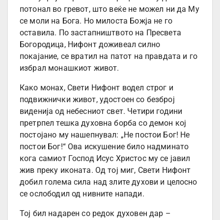
потонал во гревот, што веќе не можел ни да Му
се моли на Бога. Но милоста Божја не го
оставила. По застапништвото на Пресвета
Богородица, Нифонт доживеал силно
покајание, се вратил на патот на правдата и го
избрал монашкиот живот.
Како монах, Свети Нифонт водел строг и
подвижнички живот, удостоен со безброј
виденија од небесниот свет. Четири години
претрпел тешка духовна борба со демон кој
постојано му нашепнувал: „Не постои Бог! Не
постои Бог!“ Ова искушение било надминато
кога самиот Господ Исус Христос му се јавил
жив преку иконата. Од тој миг, Свети Нифонт
добил голема сила над злите духови и целосно
се ослободил од нивните напади.
Тој бил надарен со редок духовен дар –