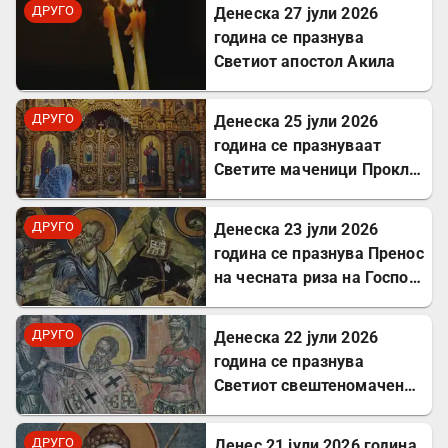
ДРУГО
Денеска 27 јули 2026
година се празнува
Светиот апостол Акила
ДРУГО
Денеска 25 јули 2026
година се празнуваат
Светите маченици Прокл и
Илариј
ДРУГО
Денеска 23 јули 2026
година се празнува Пренос
на чесната риза на Господ
Исус Христос
ДРУГО
Денеска 22 јули 2026
година се празнува
Светиот свештеномаченик
Панкратиј, епископ
Тавромениски
ДРУГО
Денес 21 јули 2026 година