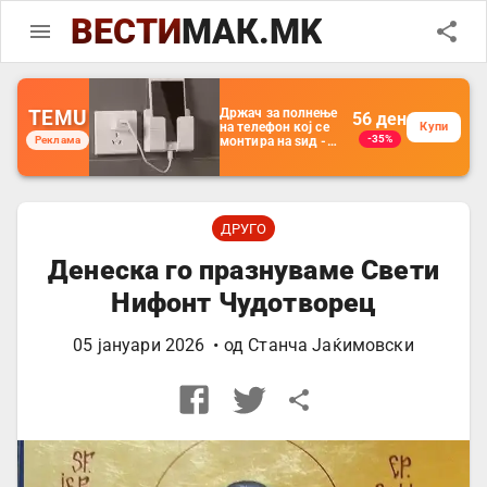
ВЕСТИ
МАК.MK
TEMU
Држач за полнење
56
ден
на телефон кој се
Купи
-35%
Реклама
монтира на ѕид -
Мултифункционален
пластичен
организатор за
чување на покрај
кревет и за ТВ
далечински
ДРУГО
управувач
Денеска го празнуваме Свети
Нифонт Чудотворец
05 јануари 2026
• од
Станча Јаќимовски