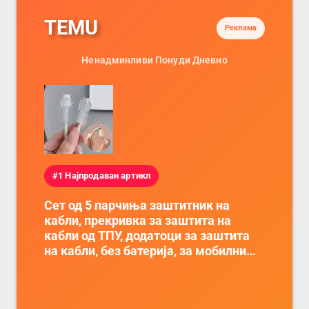
TEMU
Реклама
Ненадминливи Понуди Дневно
#1 Најпродаван артикл
Сет од 5 парчиња заштитник на
кабли, прекривка за заштита на
кабли од ТПУ, додатоци за заштита
на кабли, без батерија, за мобилни
телефони, комплет за заштита на
податочни линии