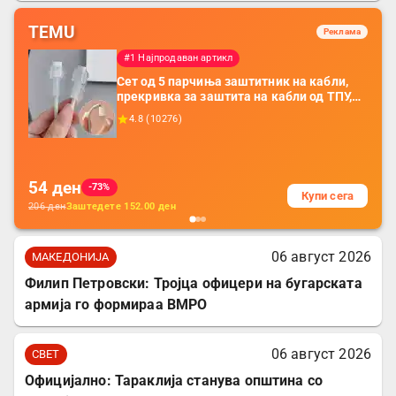
TEMU
Реклама
#1 Најпродаван артикл
Сет од 5 парчиња заштитник на кабли,
прекривка за заштита на кабли од ТПУ,
додатоци за заштита на кабли, без
4.8
(
10276
)
батерија, за мобилни телефони, комплет
за заштита на податочни линии
54
ден
-73%
Купи сега
206
ден
Заштедете
152.00
ден
06 август 2026
МАКЕДОНИЈА
Филип Петровски: Тројца офицери на бугарската
армија го формираа ВМРО
06 август 2026
СВЕТ
Официјално: Тараклија станува општина со