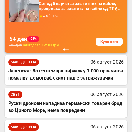
Сет од 5 парчиња заштитник на кабли,
прекривка за заштита на кабли од ТПУ,
додатоци за заштита на кабли, без
4.8
(
10276
)
батерија, за мобилни телефони, комплет
за заштита на податочни линии
54
ден
-73%
Купи сега
206
ден
Заштедете
152.00
ден
06 август 2026
МАКЕДОНИЈА
Јаневска: Во септември најмалку 3.000 првачиња
помалку, демографскиот пад е загрижувачки
06 август 2026
СВЕТ
Руски дронови нападнаа германски товарен брод
во Црното Море, нема повредени
06 август 2026
МАКЕДОНИЈА