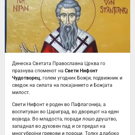
Денеска Светата Православна Црква го
празнува споменот на
Свети Нифонт
Чудотворец
, голем угодник Божји, подвижник и
сведок на силата на покајанието и Божјата
милост.
Свети Нифонт е роден во Пафлагонија, а
воспитуван во Цариград, во дворецот на еден
војвода. Во младоста, поради лошо друштво,
западнал во духовен пад и се предал на
многубројни гревови и пороци. Толку длабоко