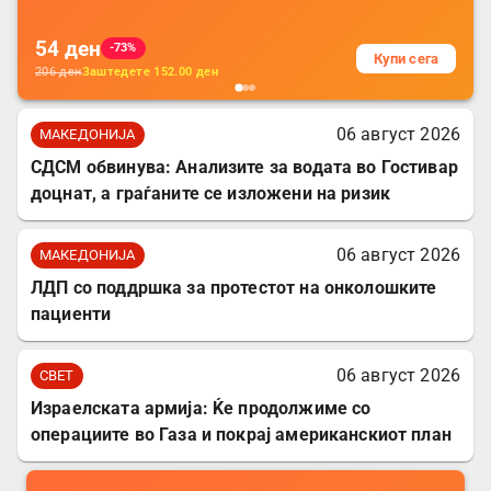
54
ден
-73%
Купи сега
206
ден
Заштедете
152.00
ден
06 август 2026
МАКЕДОНИЈА
СДСМ обвинува: Анализите за водата во Гостивар
доцнат, а граѓаните се изложени на ризик
06 август 2026
МАКЕДОНИЈА
ЛДП со поддршка за протестот на онколошките
пациенти
06 август 2026
СВЕТ
Израелската армија: Ќе продолжиме со
операциите во Газа и покрај американскиот план