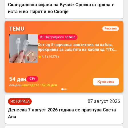
Скандалозна изјава на Вучиќ: Српската црква е
иста и во Пирот и во Скопје
TEMU
Реклама
#1 Најпродаван артикл
Сет од 5 парчиња заштитник на кабли,
прекривка за заштита на кабли од ТПУ,
додатоци за заштита на кабли, без
4.8
(
10276
)
батерија, за мобилни телефони, комплет
за заштита на податочни линии
54
ден
-73%
Купи сега
206
ден
Заштедете
152.00
ден
07 август 2026
ИСТОРИЈА
Денеска 7 август 2026 година се празнува Света
Ана