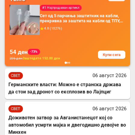
#1 Најпродаван артикл
Сет од 5 парчиња заштитник на кабли,
прекривка за заштита на кабли од ТПУ,
додатоци за заштита на кабли, без
4.8
(
10276
)
батерија, за мобилни телефони, комплет
за заштита на податочни линии
54
ден
-73%
Купи сега
206
ден
Заштедете
152.00
ден
06 август 2026
СВЕТ
Германските власти: Можно е странска држава
да стои зад дронот со експлозив во Лајпциг
06 август 2026
СВЕТ
Доживотен затвор за Авганистанецот кој со
автомобил усмрти мајка и двегодишно девојче во
Минхен