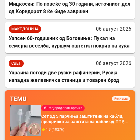
Мицкоски: По повеќе од 30 години, источниот дел
од Коридорот 8 ќе биде завршен
06 август 2026
МАКЕДОНИЈА
Уапсен 60-годишник од Боговиње: Пукал на
семејна веселба, куршум оштетил покрив на куќа
06 август 2026
СВЕТ
Украина погоди две руски рафинерии, Русија
нападна железничка станица и товарен брод
TEMU
Реклама
#1 Најпродаван артикл
Сет од 5 парчиња заштитник на кабли,
прекривка за заштита на кабли од ТПУ,
додатоци за заштита на кабли, без
4.8
(
10276
)
батерија, за мобилни телефони, комплет
за заштита на податочни линии