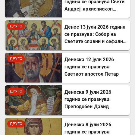
година се празнува Свети
Андреј, архиепископ
Критски
ДРУГО
Денес 13 јули 2026 година
се празнува: Собор на
Светите славни и сефални
Апостоли
ДРУГО
Денеска 12 јули 2026
година се празнува
Светиот апостол Петар
ДРУГО
Денеска 9 јули 2026
година се празнува
Преподобен Давид
ДРУГО
Денеска 8 јули 2026
година се празнува