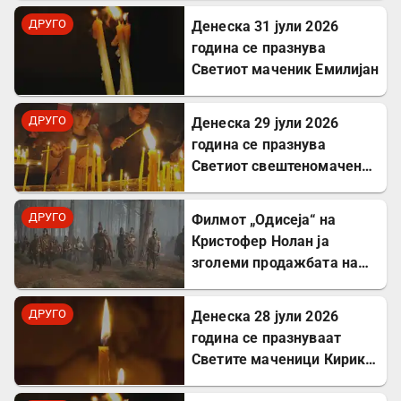
ДРУГО
Денеска 31 јули 2026
година се празнува
Светиот маченик Емилијан
ДРУГО
Денеска 29 јули 2026
година се празнува
Светиот свештеномаченик
Атиноген, епископ
Севастиски во Ерменија
ДРУГО
Филмот „Одисеја“ на
Кристофер Нолан ја
зголеми продажбата на
Хомер и интересот за
грчкиот јазик
ДРУГО
Денеска 28 јули 2026
година се празнуваат
Светите маченици Кирик и
Јулита