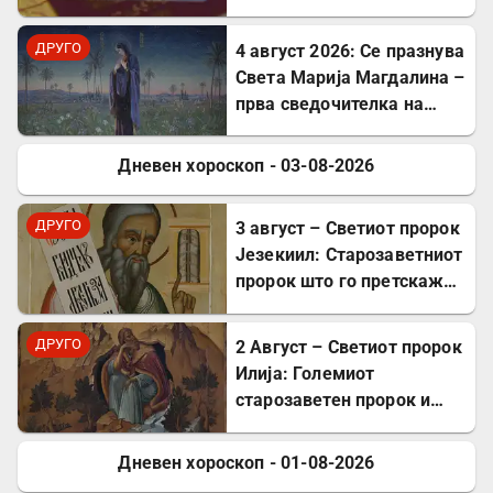
користат ЕЗОК во 30
европски земји
ДРУГО
4 август 2026: Се празнува
Света Марија Магдалина –
прва сведочителка на
Христовото Воскресение
Дневен хороскоп - 03-08-2026
ДРУГО
ДРУГО
3 август – Светиот пророк
Језекиил: Старозаветниот
пророк што го претскажа
воскресението
ДРУГО
2 Август – Светиот пророк
Илија: Големиот
старозаветен пророк и
чудотворец
Дневен хороскоп - 01-08-2026
ДРУГО