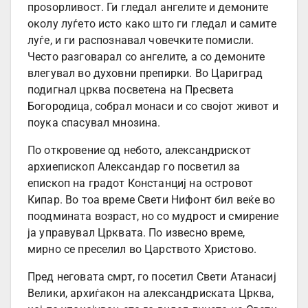
проѕорливост. Ги гледал ангелите и демоните
околу луѓето исто како што ги гледал и самите
луѓе, и ги распознавал човечките помисли.
Често разговарал со ангелите, а со демоните
влегувал во духовни препирки. Во Цариград
подигнал црква посветена на Пресвета
Богородица, собрал монаси и со својот живот и
поука спасувал мнозина.
По откровение од небото, александрискот
архиепископ Александар го посветил за
епископ на градот Констанциј на островот
Кипар. Во тоа време Свети Нифонт бил веќе во
поодмината возраст, но со мудрост и смирение
ја управувал Црквата. По извесно време,
мирно се преселил во Царството Христово.
Пред неговата смрт, го посетил Свети Атанасиј
Велики, архиѓакон на александриската Црква,