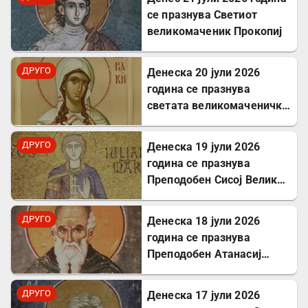
се празнува Светиот
великомаченик Прокопиј
ДРУГО
Денеска 20 јули 2026
година се празнува
светата великомаченичка
Недела
ДРУГО
Денеска 19 јули 2026
година се празнува
Преподобен Сисој Велики:
Подвижник кој
исцелуваше болни и
ДРУГО
Денеска 18 јули 2026
воскреснуваше мртви
година се празнува
Преподобен Атанасиј
Атонски
ДРУГО
Денеска 17 јули 2026