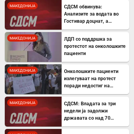
МАКЕДОНИЈА
СДСМ обвинува:
Анализите за водата во
Гостивар доцнат, а
граѓаните се изложени на
ризик
МАКЕДОНИЈА
ЛДП со поддршка за
протестот на онколошките
пациенти
МАКЕДОНИЈА
Онколошките пациенти
излегуваат на протест
поради недостиг на
лекови
МАКЕДОНИЈА
СДСМ: Владата за три
недели ја задолжи
државата со над 70
милиони евра