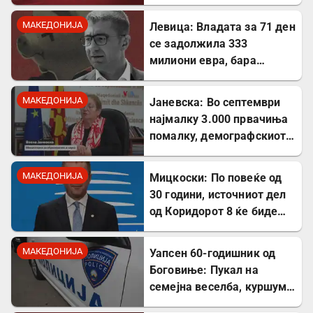
милиони евра од ИПА
фондови
МАКЕДОНИЈА
Левица: Владата за 71 ден
се задолжила 333
милиони евра, бара
целосна транспарентност
МАКЕДОНИЈА
Јаневска: Во септември
најмалку 3.000 првачиња
помалку, демографскиот
пад е загрижувачки
МАКЕДОНИЈА
Мицкоски: По повеќе од
30 години, источниот дел
од Коридорот 8 ќе биде
завршен
МАКЕДОНИЈА
Уапсен 60-годишник од
Боговиње: Пукал на
семејна веселба, куршум
оштетил покрив на куќа