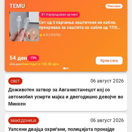
TEMU
Реклама
#1 Најпродаван артикл
Сет од 5 парчиња заштитник на кабли,
прекривка за заштита на кабли од ТПУ,
додатоци за заштита на кабли, без
4.8
(
10276
)
батерија, за мобилни телефони, комплет
за заштита на податочни линии
54
ден
-73%
Купи сега
206
ден
Заштедете
152.00
ден
06 август 2026
СВЕТ
Доживотен затвор за Авганистанецот кој со
автомобил усмрти мајка и двегодишно девојче во
Минхен
06 август 2026
МАКЕДОНИЈА
Уапсени двајца охриѓани, полицијата пронајде