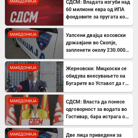
МАКЕДОНИЈА
СДСМ: Владата изгуби над
60 милиони евра од ИПА
фондовите за пругата кон
Бугарија
МАКЕДОНИЈА
Уапсени двајца косовски
државјани во Скопје,
запленети околу 230.000
евра
МАКЕДОНИЈА
Жерновски: Мицкоски се
обидува внесувањето на
Бугарите во Уставот да го
претстави како победа
МАКЕДОНИЈА
СДСМ: Власта да понесе
одговорност за водата во
Гостивар, бара истрага од
Обвинителството
МАКЕДОНИЈА
Две лица приведени за