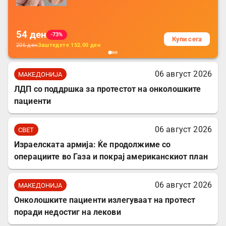
за заштита на податочни линии
54
ден
-73%
Купи сега
206
ден
Заштедете
152.00
ден
06 август 2026
МАКЕДОНИЈА
ЛДП со поддршка за протестот на онколошките
пациенти
06 август 2026
СВЕТ
Израелската армија: Ќе продолжиме со
операциите во Газа и покрај американскиот план
06 август 2026
МАКЕДОНИЈА
Онколошките пациенти излегуваат на протест
поради недостиг на лекови