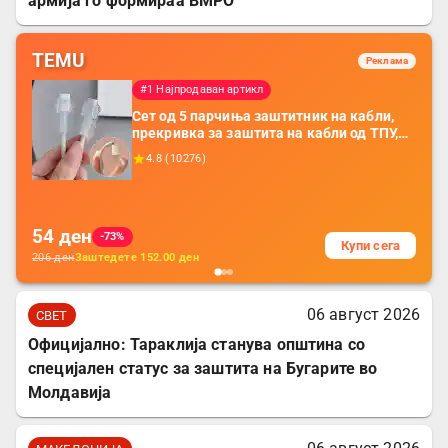
армија го формираа ВМРО
TEMU
Реклама
#1 Најпродаван артикл
Сет од 5 парчиња заштитник на кабли,
прекривка за заштита на кабли од ТПУ,
додатоци за заштита на кабли, без
4.8
(
10276
)
батерија, за мобилни телефони, комплет
за заштита на податочни линии
54
ден
-73%
Купи сега
206
ден
Заштедете
152.00
ден
06 август 2026
СВЕТ
Официјално: Тараклија станува општина со
специјален статус за заштита на Бугарите во
Молдавија