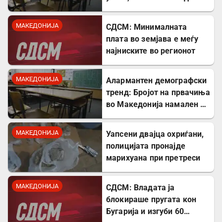
проблем
МАКЕДОНИЈА
СДСМ: Минималната
плата во земјава е меѓу
најниските во регионот
МАКЕДОНИЈА
Алармантен демографски
тренд: Бројот на првачиња
во Македонија намален за
речиси 5.000 во однос на
лани
МАКЕДОНИЈА
Уапсени двајца охриѓани,
полицијата пронајде
марихуана при претреси
МАКЕДОНИЈА
СДСМ: Владата ја
блокираше пругата кон
Бугарија и изгуби 60