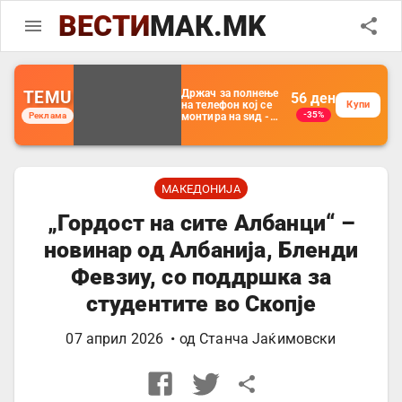
ВЕСТИ
МАК.MK
TEMU
Држач за полнење
56
ден
на телефон кој се
Купи
-35%
Реклама
монтира на ѕид -
Мултифункционален
пластичен
организатор за
чување на покрај
кревет и за ТВ
далечински
МАКЕДОНИЈА
управувач
„Гордост на сите Албанци“ –
новинар од Албанија, Бленди
Февзиу, со поддршка за
студентите во Скопје
07 април 2026
• од
Станча Јаќимовски