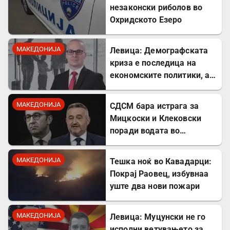
незаконски риболов во
Охридското Езеро
МАКЕДОНИЈА
Левица: Демографската
криза е последица на
економските политики, а
не на граѓаните
МАКЕДОНИЈА
СДСМ бара истрага за
Мицкоски и Клековски
поради водата во
Гостивар
МАКЕДОНИЈА
Тешка ноќ во Кавадарци:
Покрај Раовец, избувнаа
уште два нови пожари
МАКЕДОНИЈА
Левица: Муцунски не го
исполни ветувањето за