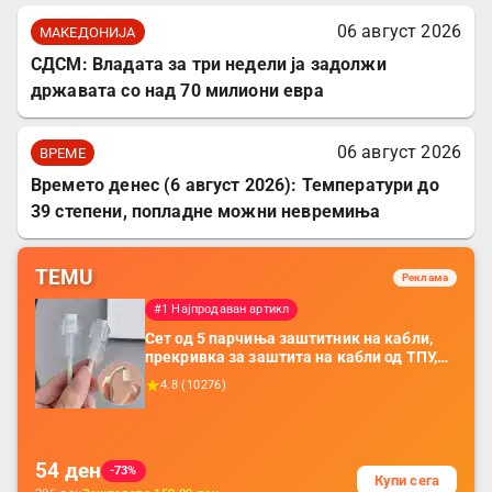
06 август 2026
МАКЕДОНИЈА
СДСМ: Владата за три недели ја задолжи
државата со над 70 милиони евра
06 август 2026
ВРЕМЕ
Времето денес (6 август 2026): Температури до
39 степени, попладне можни невремиња
TEMU
Реклама
#1 Најпродаван артикл
Сет од 5 парчиња заштитник на кабли,
прекривка за заштита на кабли од ТПУ,
додатоци за заштита на кабли, без
4.8
(
10276
)
батерија, за мобилни телефони, комплет
за заштита на податочни линии
54
ден
-73%
Купи сега