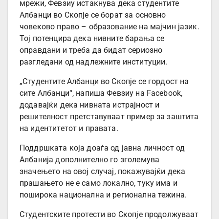
мрежи, Февзиу истакнува дека студентите
Албанци во Скопје се борат за основно
човеково право – образование на мајчин јазик.
Тој потенцира дека нивните барања се
оправдани и треба да бидат сериозно
разгледани од надлежните институции.
„Студентите Албанци во Скопје се гордост на
сите Албанци“, напиша Февзиу на Facebook,
додавајќи дека нивната истрајност и
решителност претставуваат пример за заштита
на идентитетот и правата.
Поддршката која доаѓа од јавна личност од
Албанија дополнително го зголемува
значењето на овој случај, покажувајќи дека
прашањето не е само локално, туку има и
поширока национална и регионална тежина.
Студентските протести во Скопје продолжуваат