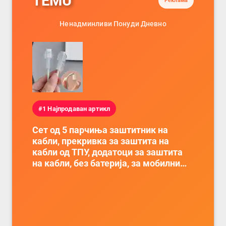
TEMU
Реклама
Ненадминливи Понуди Дневно
#1 Најпродаван артикл
Сет од 5 парчиња заштитник на
кабли, прекривка за заштита на
кабли од ТПУ, додатоци за заштита
на кабли, без батерија, за мобилни
телефони, комплет за заштита на
податочни линии