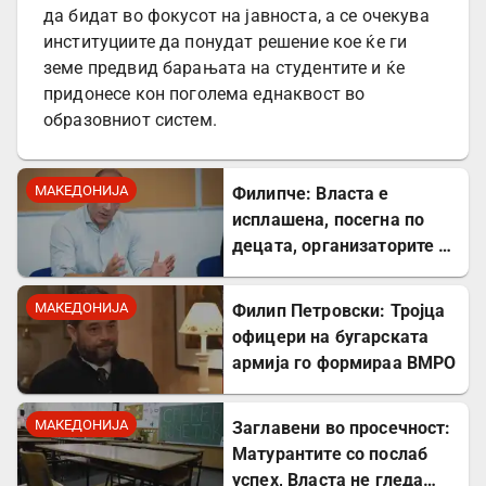
да бидат во фокусот на јавноста, а се очекува
институциите да понудат решение кое ќе ги
земе предвид барањата на студентите и ќе
придонесе кон поголема еднаквост во
образовниот систем.
МАКЕДОНИЈА
Филипче: Власта е
исплашена, посегна по
децата, организаторите и
напаѓачите мора да
одговараат
МАКЕДОНИЈА
Филип Петровски: Тројца
офицери на бугарската
армија го формираа ВМРО
МАКЕДОНИЈА
Заглавени во просечност:
Матурантите со послаб
успех, Власта не гледа