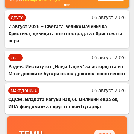
206
ден
Заштедете
152.00
ден
06 август 2026
ДРУГО
7 август 2026 – Светата великомаченичка
Христина, девицата што пострада за Христовата
вера
05 август 2026
СВЕТ
Радев: Институтот „Илија Гаџев“ за историјата на
Македонските Бугари стана државна сопственост
05 август 2026
МАКЕДОНИЈА
СДСМ: Владата изгуби над 60 милиони евра од
ИПА фондовите за пругата кон Бугарија