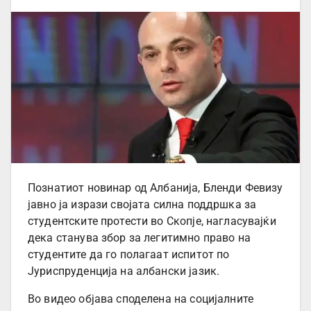
Познатиот новинар од Албанија, Бленди Февизу
јавно ја изрази својата силна поддршка за
студентските протести во Скопје, нагласувајќи
дека станува збор за легитимно право на
студентите да го полагаат испитот по
Јуриспруденција на албански јазик.
Во видео објава споделена на социјалните