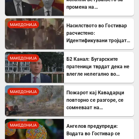
промена на
американската визната
политика
МАКЕДОНИЈА
Насилството во Гостивар
расчистено:
Идентификувани тројцата
напаѓачи, двајца се
малолетници
МАКЕДОНИЈА
Б2 Канал: Бугарските
пратеници тврдат дека не
влегле нелегално во
Северна Македонија
МАКЕДОНИЈА
Пожарот кај Кавадарци
повторно се разгоре, се
сомневаат на
подметнување
МАКЕДОНИЈА
Ангелов предупреди:
Водата во Гостивар се