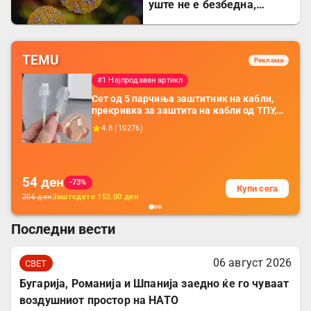
уште не е безбедна,
содржи опасна бактерија
TEMU
Реклама
#1 Најпродаван артикл
Сет од 5 парчиња заштитник на кабли,
прекривка за заштита на кабли од ТПУ,
додатоци за заштита на кабли, без
4.8
(
10276
)
батерија, за мобилни телефони, комплет
за заштита на податочни линии
54
ден
-73%
Купи сега
206
ден
Заштедете
152.00
ден
Последни вести
06 август 2026
СВЕТ
Бугарија, Романија и Шпанија заедно ќе го чуваат
воздушниот простор на НАТО