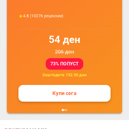
4.8
(
10276
рецензии)
54
ден
206
ден
73
% ПОПУСТ
Заштедете
152.00
ден
Купи сега