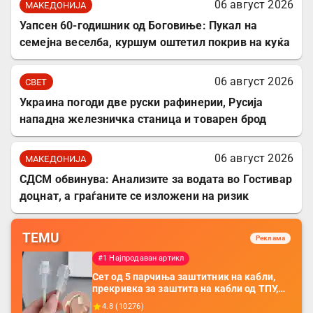
06 август 2026
МАКЕДОНИЈА
Уапсен 60-годишник од Боговиње: Пукал на
семејна веселба, куршум оштетил покрив на куќа
06 август 2026
СВЕТ
Украина погоди две руски рафинерии, Русија
нападна железничка станица и товарен брод
06 август 2026
МАКЕДОНИЈА
СДСМ обвинува: Анализите за водата во Гостивар
доцнат, а граѓаните се изложени на ризик
TEMU
Реклама
#1 Најпродаван артикл
Сет од 5 парчиња заштитник на кабли,
прекривка за заштита на кабли од ТПУ,
додатоци за заштита на кабли, без
4.8
(
10276
)
батерија, за мобилни телефони, комплет