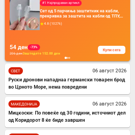
#1 Најпродаван артикл
Сет од 5 парчиња заштитник на кабли,
прекривка за заштита на кабли од ТПУ,
додатоци за заштита на кабли, без
4.8
(
10276
)
батерија, за мобилни телефони, комплет
за заштита на податочни линии
54
ден
-73%
Купи сега
206
ден
Заштедете
152.00
ден
06 август 2026
СВЕТ
Руски дронови нападнаа германски товарен брод
во Црното Море, нема повредени
06 август 2026
МАКЕДОНИЈА
Мицкоски: По повеќе од 30 години, источниот дел
од Коридорот 8 ќе биде завршен