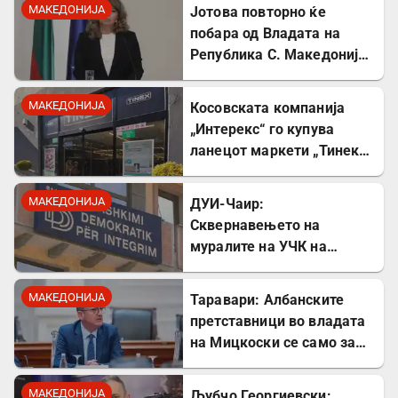
МАКЕДОНИЈА
Јотова повторно ќе
побара од Владата на
Република С. Македонија
соработка за лекувањето
на Ива Михаилова
МАКЕДОНИЈА
Косовската компанија
„Интерекс“ го купува
ланецот маркети „Тинекс“
во Македонија
МАКЕДОНИЈА
ДУИ-Чаир:
Сквернавењето на
муралите на УЧК на
годишнината од смртта на
Командант Тели е тешка
МАКЕДОНИЈА
Таравари: Албанските
провокација
претставници во владата
на Мицкоски се само за
декор
МАКЕДОНИЈА
Љубчо Георгиевски: