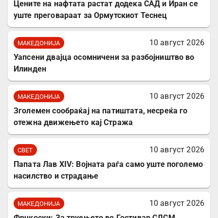
Цените на нафтата растат додека САД и Иран се
уште преговараат за Ормутскиот Теснец
10 август 2026
МАКЕДОНИЈА
Уапсени двајца осомничени за разбојништво во
Илинден
10 август 2026
МАКЕДОНИЈА
Зголемен сообраќај на патиштата, несреќа го
отежна движењето кај Стража
10 август 2026
СВЕТ
Папата Лав XIV: Војната раѓа само уште поголемо
насилство и страдање
10 август 2026
МАКЕДОНИЈА
Фрчкоски: За труењето во Гостивар СДСМ