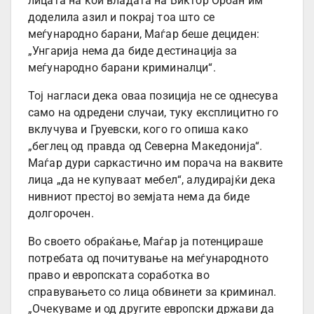
лицата на кои владата на Виктор Орбан им
доделила азил и покрај тоа што се
меѓународно барани, Маѓар беше дециден:
„Унгарија нема да биде дестинација за
меѓународно барани криминалци“.
Тој нагласи дека оваа позиција не се однесува
само на одредени случаи, туку експлицитно го
вклучува и Груевски, кого го опиша како
„беглец од правда од Северна Македонија“.
Маѓар дури саркастично им порача на ваквите
лица „да не купуваат мебел“, алудирајќи дека
нивниот престој во земјата нема да биде
долгорочен.
Во своето обраќање, Маѓар ја потенцираше
потребата од почитување на меѓународното
право и европската соработка во
справувањето со лица обвинети за криминал.
„Очекуваме и од другите европски држави да