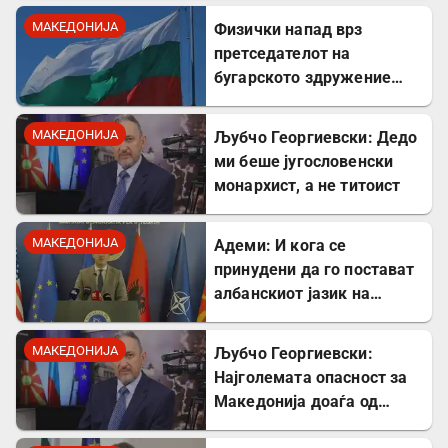
Богдановски одби да
МАКЕДОНИЈА
Физички напад врз
застане на чело на ВМРО.
претседателот на
бугарското здружение
„Шемето“: Инцидентот се
случил пред неговиот
МАКЕДОНИЈА
Љубчо Георгиевски: Дедо
двегодишен внук
ми беше југословенски
монархист, а не титоист
МАКЕДОНИЈА
Адеми: И кога се
принудени да го постават
албанскиот јазик на
таблите, тоа го прават со
правописни грешки
МАКЕДОНИЈА
Љубчо Георгиевски:
Најголемата опасност за
Македонија доаѓа од
Србија