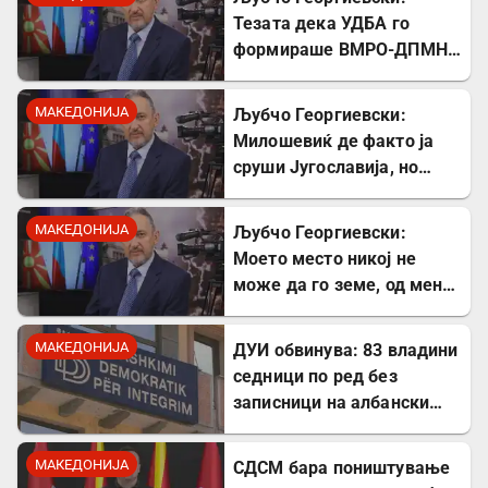
Тезата дека УДБА го
формираше ВМРО-ДПМНЕ
првпат ја чув од Божидар
Димитров
МАКЕДОНИЈА
Љубчо Георгиевски:
Милошевиќ де факто ја
сруши Југославија, но
македонските југословени
тоа сè уште не сакаат да
МАКЕДОНИЈА
Љубчо Георгиевски:
го видат
Моето место никој не
може да го земе, од мене
првпат чувте за
самостојна Македонија!
МАКЕДОНИЈА
ДУИ обвинува: 83 владини
седници по ред без
записници на албански
јазик – прекршен Законот
за јазиците
МАКЕДОНИЈА
СДСМ бара поништување