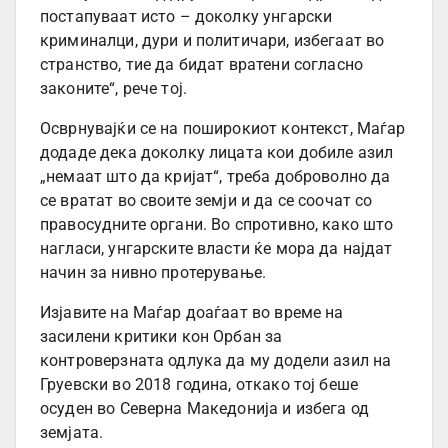
постапуваат исто – доколку унгарски
криминалци, дури и политичари, избегаат во
странство, тие да бидат вратени согласно
законите“, рече тој.
Осврнувајќи се на поширокиот контекст, Маѓар
додаде дека доколку лицата кои добиле азил
„немаат што да кријат“, треба доброволно да
се вратат во своите земји и да се соочат со
правосудните органи. Во спротивно, како што
нагласи, унгарските власти ќе мора да најдат
начин за нивно протерување.
Изјавите на Маѓар доаѓаат во време на
засилени критики кон Орбан за
контроверзната одлука да му додели азил на
Груевски во 2018 година, откако тој беше
осуден во Северна Македонија и избега од
земјата.