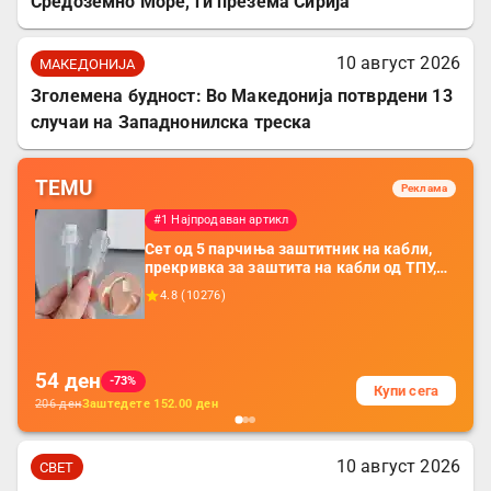
Средоземно Море, ги презема Сирија
10 август 2026
МАКЕДОНИЈА
Зголемена будност: Во Македонија потврдени 13
случаи на Западнонилска треска
TEMU
Реклама
#1 Најпродаван артикл
Сет од 5 парчиња заштитник на кабли,
прекривка за заштита на кабли од ТПУ,
додатоци за заштита на кабли, без
4.8
(
10276
)
батерија, за мобилни телефони, комплет
за заштита на податочни линии
54
ден
-73%
Купи сега
206
ден
Заштедете
152.00
ден
10 август 2026
СВЕТ