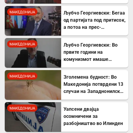
во Вевчани
МАКЕДОНИЈА
Љубчо Георгиевски: Бегаа
од партијата под притисок,
а потоа на прес-
конференции нè
обвинуваа за
МАКЕДОНИЈА
Љубчо Георгиевски: Во
бугарофилија
првите години на
комунизмот имаше
поголем глад отколку за
време на бугарската
МАКЕДОНИЈА
Зголемена будност: Во
окупација
Македонија потврдени 13
случаи на Западнонилска
треска
МАКЕДОНИЈА
Уапсени двајца
осомничени за
разбојништво во Илинден