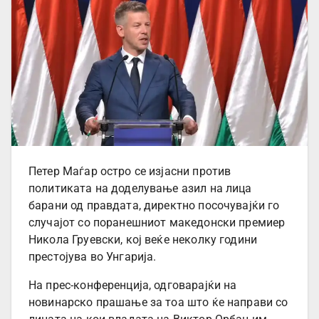
Петер Маѓар остро се изјасни против
политиката на доделување азил на лица
барани од правдата, директно посочувајќи го
случајот со поранешниот македонски премиер
Никола Груевски, кој веќе неколку години
престојува во Унгарија.
На прес-конференција, одговарајќи на
новинарско прашање за тоа што ќе направи со