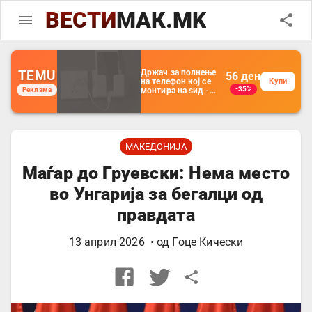
ВЕСТИ
МАК.MK
TEMU
Држач за полнење
56
ден
на телефон кој се
Купи
-35%
Реклама
монтира на ѕид -
Мултифункционален
пластичен
организатор за
чување на покрај
кревет и за ТВ
далечински
МАКЕДОНИЈА
управувач
Маѓар до Груевски: Нема место
во Унгарија за бегалци од
правдата
13 април 2026
• од
Гоце Кически