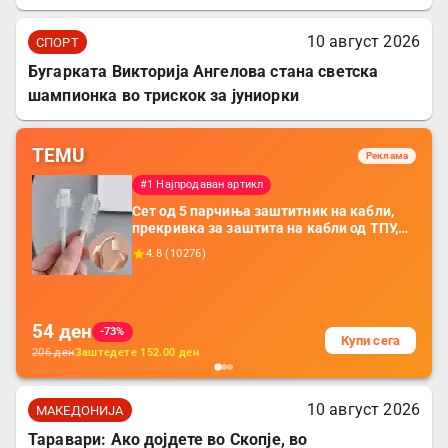
10 август 2026
СПОРТ
Бугарката Викторија Ангелова стана светска
шампионка во трискок за јуниорки
TEMU
Реклама
#1 Најпродаван артикл
Сет од 5 парчиња заштитник на кабли,
прекривка за заштита на кабли од ТПУ,
додатоци за заштита на кабли, без
4.8
(
10276
)
батерија, за мобилни телефони, комплет
за заштита на податочни линии
54
ден
-73%
Купи сега
206
ден
Заштедете
152.00
ден
10 август 2026
МАКЕДОНИЈА
Таравари: Ако дојдете во Скопје, во