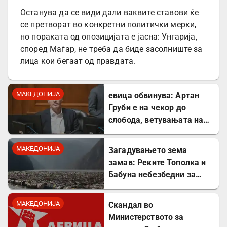
Останува да се види дали ваквите ставови ќе
се претворат во конкретни политички мерки,
но пораката од опозицијата е јасна: Унгарија,
според Маѓар, не треба да биде засолниште за
лица кои бегаат од правдата.
МАКЕДОНИЈА
евица обвинува: Артан
Груби е на чекор до
слобода, ветувањата на
ВМРО-ДПМНЕ за правда
станаа предмет за
МАКЕДОНИЈА
Загадувањето зема
потсмев
замав: Реките Тополка и
Бабуна небезбедни за
капење, велешани
останаа без речни плажи
МАКЕДОНИЈА
Скандал во
Министерството за