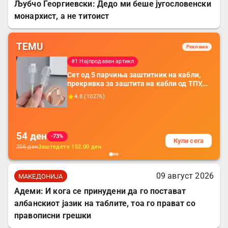
Љубчо Георгиевски: Дедо ми беше југословенски
монархист, а не титоист
TEMU
Реклама
#1 Најпродаван артикл
Сет од 5 парчиња заштитник на кабли,
прекривка за заштита на кабли од ТПУ,
додатоци за заштита на кабли, без
4.8
(
10276
)
батерија, за мобилни телефони, комплет
за заштита на податочни линии
54
ден
-73%
Купи сега
206
ден
Заштедете
152.00
ден
09 август 2026
МАКЕДОНИЈА
Адеми: И кога се принудени да го постават
албанскиот јазик на таблите, тоа го прават со
правописни грешки