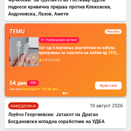
поднесе кривична пријава против Клековски,
Андоновска, Лазов, Амети
TEMU
Реклама
#1 Најпродаван артикл
Сет од 5 парчиња заштитник на кабли,
прекривка за заштита на кабли од ТПУ,
додатоци за заштита на кабли, без
4.8
(
10276
)
батерија, за мобилни телефони, комплет
за заштита на податочни линии
54
ден
-73%
Купи сега
206
ден
Заштедете
152.00
ден
10 август 2026
МАКЕДОНИЈА
Љубчо Георгиевски: Јатакот на Драган
Богдановски испадна соработник на УДБА