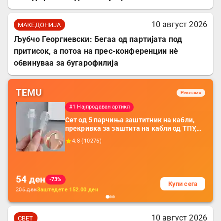
10 август 2026
МАКЕДОНИЈА
Љубчо Георгиевски: Бегаа од партијата под
притисок, а потоа на прес-конференции нè
обвинуваа за бугарофилија
TEMU
Реклама
#1 Најпродаван артикл
Сет од 5 парчиња заштитник на кабли,
прекривка за заштита на кабли од ТПУ,
додатоци за заштита на кабли, без
4.8
(
10276
)
батерија, за мобилни телефони, комплет
за заштита на податочни линии
54
ден
-73%
Купи сега
206
ден
Заштедете
152.00
ден
10 август 2026
СВЕТ