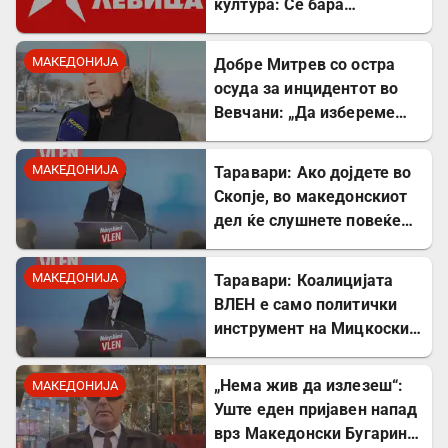
култура: Се бара
„советник за култура“ со
диплома по економија во
МАКЕДОНИЈА
Добре Митрев со остра
рок од три дена!
осуда за инцидентот во
Вевчани: „Да избереме
почит и соживот, СТОП за
насилството!“
МАКЕДОНИЈА
Таравари: Ако дојдете во
Скопје, во македонскиот
дел ќе слушнете повеќе
српска музика, дури и
песните на Тоше се свират
МАКЕДОНИЈА
Таравари: Коалицијата
на српски
ВЛЕН е само политички
инструмент на Мицкоски,
Албанците во владата се
само декор
„Нема жив да излезеш“:
МАКЕДОНИЈА
Уште еден пријавен напад
врз Македонски Бугарин