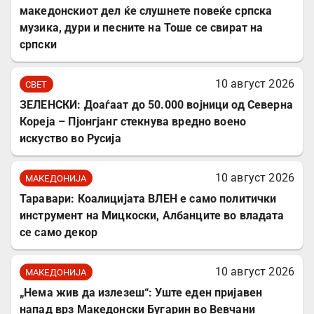
македонскиот дел ќе слушнете повеќе српска
музика, дури и песните на Тоше се свират на
српски
10 август 2026
СВЕТ
ЗЕЛЕНСКИ: Доаѓаат до 50.000 војници од Северна
Кореја – Пјонгјанг стекнува вредно воено
искуство во Русија
10 август 2026
МАКЕДОНИЈА
Таравари: Коалицијата ВЛЕН е само политички
инструмент на Мицкоски, Албанците во владата
се само декор
10 август 2026
МАКЕДОНИЈА
„Нема жив да излезеш“: Уште еден пријавен
напад врз Македонски Бугарин во Вевчани