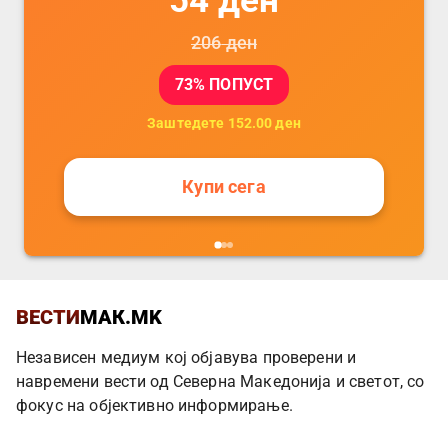
54
ден
206
ден
73
% ПОПУСТ
Заштедете
152.00
ден
Купи сега
ВЕСТИ
МАК.MK
Независен медиум кој објавува проверени и
навремени вести од Северна Македонија и светот, со
фокус на објективно информирање.