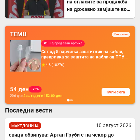
на огласите за продажба
на државно земјиште во
Штип
TEMU
Реклама
#1 Најпродаван артикл
Сет од 5 парчиња заштитник на кабли,
прекривка за заштита на кабли од ТПУ,
додатоци за заштита на кабли, без
4.8
(
10276
)
батерија, за мобилни телефони, комплет
за заштита на податочни линии
54
ден
-73%
Купи сега
206
ден
Заштедете
152.00
ден
Последни вести
10 август 2026
МАКЕДОНИЈА
евица обвинува: Артан Груби е на чекор до