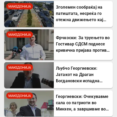
МАКЕДОНИЈА
Зголемен сообраќај на
патиштата, несреќа го
отежна движењето кај
Стража
МАКЕДОНИЈА
Фрчкоски: За труењето во
Гостивар СДСМ поднесе
кривична пријава против
Клековски, Андоновска,
Лазов, Амети
МАКЕДОНИЈА
Љубчо Георгиевски:
Јатакот на Драган
Богдановски испадна
соработник на УДБА
МАКЕДОНИЈА
Георгиевски: Очекувавме
сала со патриоти во
Минхен, а завршивме во
шок кога Драган