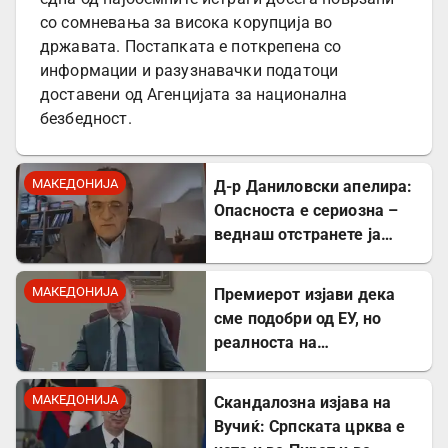
со сомневања за висока корупција во
државата. Постапката е поткрепена со
информации и разузнавачки податоци
доставени од Агенцијата за национална
безбедност.
МАКЕДОНИЈА
Д-р Даниловски апелира:
Опасноста е сериозна –
веднаш отстранете ја
застоената вода за да се
заштитите од
МАКЕДОНИЈА
Премиерот изјави дека
западнонилска треска!
сме подобри од ЕУ, но
реалноста на
потрошувачката кошница
го демантира
МАКЕДОНИЈА
Скандалозна изјава на
Вучиќ: Српската црква е