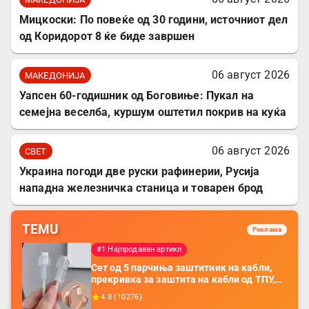
Мицкоски: По повеќе од 30 години, источниот дел
од Коридорот 8 ќе биде завршен
06 август 2026
МАКЕДОНИЈА
Уапсен 60-годишник од Боговиње: Пукал на
семејна веселба, куршум оштетил покрив на куќа
06 август 2026
СВЕТ
Украина погоди две руски рафинерии, Русија
нападна железничка станица и товарен брод
TEMU
Реклама
#1 Најпродаван артикл
Сет од 5 парчиња заштитник на кабли,
прекривка за заштита на кабли од ТПУ,
додатоци за заштита на кабли, без
4.8
(
10276
)
батерија, за мобилни телефони, комплет