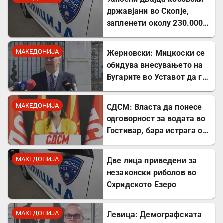
државјани во Скопје,
запленети околу 230.000
евра
МАКЕДОНИЈА
Жерновски: Мицкоски се
обидува внесувањето на
Бугарите во Уставот да го
претстави како победа
МАКЕДОНИЈА
СДСМ: Власта да понесе
одговорност за водата во
Гостивар, бара истрага од
Обвинителството
МАКЕДОНИЈА
Две лица приведени за
незаконски риболов во
Охридското Езеро
МАКЕДОНИЈА
Левица: Демографската