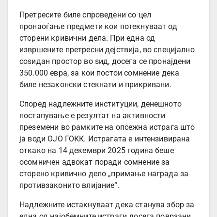
Претресите биле спроведени со цел
пронаоѓање предмети кои потекнуваат од
сторени кривични дела. При една од
извршените претресни дејствија, во специјално
соѕидан простор во ѕид, досега се пронајдени
350.000 евра, за кои постои сомнение дека
биле незаконски стекнати и прикривани.
Според надлежните институции, денешното
постапување е резултат на активности
преземени во рамките на опсежна истрага што
ја води ОЈО ГОКК. Истрагата е интензивирана
откако на 14 декември 2025 година беше
осомничен адвокат поради сомнение за
сторено кривично дело „примање награда за
противзаконито влијание“.
Надлежните истакнуваат дека станува збор за
една од најобемните истраги досега поврзани