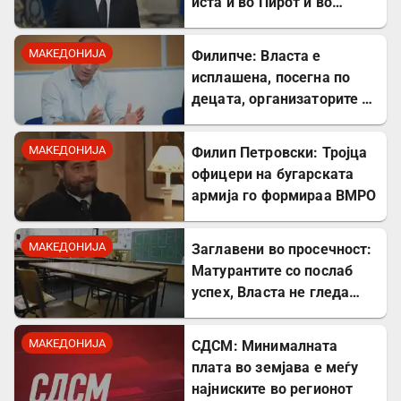
иста и во Пирот и во
Скопје
МАКЕДОНИЈА
Филипче: Власта е
исплашена, посегна по
децата, организаторите и
напаѓачите мора да
одговараат
МАКЕДОНИЈА
Филип Петровски: Тројца
офицери на бугарската
армија го формираа ВМРО
МАКЕДОНИЈА
Заглавени во просечност:
Матурантите со послаб
успех, Власта не гледа
проблем
МАКЕДОНИЈА
СДСМ: Минималната
плата во земјава е меѓу
најниските во регионот