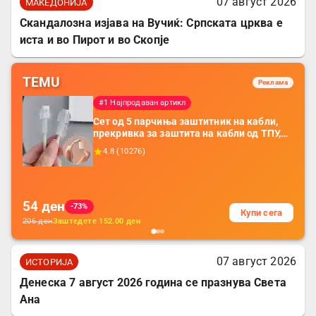
07 август 2026
МАКЕДОНИЈА
Скандалозна изјава на Вучиќ: Српската црква е
иста и во Пирот и во Скопје
TEMU
Реклама
#1 Најпродаван артикл
Сет од 5 парчиња заштитник на кабли,
прекривка за заштита на кабли од ТПУ,
додатоци за заштита на кабли, без
4.8
(
10276
)
батерија, за мобилни телефони, комплет
за заштита на податочни линии
54
ден
-73%
Купи сега
206
ден
Заштедете
152.00
ден
07 август 2026
ИСТОРИЈА
Денеска 7 август 2026 година се празнува Света
Ана