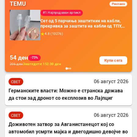
TEMU
Реклама
#1 Најпродаван артикл
Сет од 5 парчиња заштитник на кабли,
прекривка за заштита на кабли од ТПУ,
додатоци за заштита на кабли, без
4.8
(
10276
)
батерија, за мобилни телефони, комплет
за заштита на податочни линии
54
ден
-73%
Купи сега
206
ден
Заштедете
152.00
ден
06 август 2026
СВЕТ
Германските власти: Можно е странска држава
да стои зад дронот со експлозив во Лајпциг
06 август 2026
СВЕТ
Доживотен затвор за Авганистанецот кој со
автомобил усмрти мајка и двегодишно девојче во