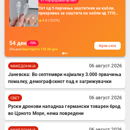
#1 Најпродаван артикл
Сет од 5 парчиња заштитник на кабли,
прекривка за заштита на кабли од ТПУ,
додатоци за заштита на кабли, без
4.8
(
10276
)
батерија, за мобилни телефони, комплет
за заштита на податочни линии
54
ден
-73%
Купи сега
206
ден
Заштедете
152.00
ден
06 август 2026
МАКЕДОНИЈА
Јаневска: Во септември најмалку 3.000 првачиња
помалку, демографскиот пад е загрижувачки
06 август 2026
СВЕТ
Руски дронови нападнаа германски товарен брод
во Црното Море, нема повредени
06 август 2026
МАКЕДОНИЈА