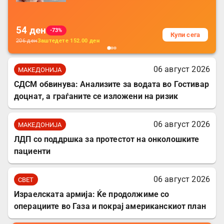
за заштита на податочни линии
54
ден
-73%
Купи сега
206
ден
Заштедете
152.00
ден
06 август 2026
МАКЕДОНИЈА
СДСМ обвинува: Анализите за водата во Гостивар
доцнат, а граѓаните се изложени на ризик
06 август 2026
МАКЕДОНИЈА
ЛДП со поддршка за протестот на онколошките
пациенти
06 август 2026
СВЕТ
Израелската армија: Ќе продолжиме со
операциите во Газа и покрај американскиот план