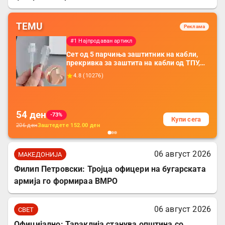
TEMU
Реклама
#1 Најпродаван артикл
Сет од 5 парчиња заштитник на кабли,
прекривка за заштита на кабли од ТПУ,
додатоци за заштита на кабли, без
4.8
(
10276
)
батерија, за мобилни телефони, комплет
за заштита на податочни линии
54
ден
-73%
Купи сега
206
ден
Заштедете
152.00
ден
06 август 2026
МАКЕДОНИЈА
Филип Петровски: Тројца офицери на бугарската
армија го формираа ВМРО
06 август 2026
СВЕТ
Официјално: Тараклија станува општина со