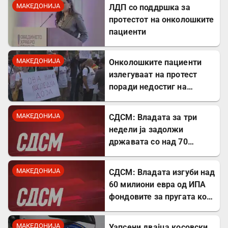
ризик
МАКЕДОНИЈА
ЛДП со поддршка за
протестот на онколошките
пациенти
МАКЕДОНИЈА
Онколошките пациенти
излегуваат на протест
поради недостиг на
лекови
МАКЕДОНИЈА
СДСМ: Владата за три
недели ја задолжи
државата со над 70
милиони евра
МАКЕДОНИЈА
СДСМ: Владата изгуби над
60 милиони евра од ИПА
фондовите за пругата кон
Бугарија
МАКЕДОНИЈА
Уапсени двајца косовски