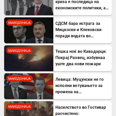
криза е последица на
економските политики, а
не на граѓаните
МАКЕДОНИЈА
СДСМ бара истрага за
Мицкоски и Клековски
поради водата во
Гостивар
МАКЕДОНИЈА
Тешка ноќ во Кавадарци:
Покрај Раовец, избувнаа
уште два нови пожари
МАКЕДОНИЈА
Левица: Муцунски не го
исполни ветувањето за
промена на
американската визната
политика
МАКЕДОНИЈА
Насилството во Гостивар
расчистено: