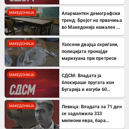
МАКЕДОНИЈА
Алармантен демографски
тренд: Бројот на првачиња
во Македонија намален за
речиси 5.000 во однос на
лани
МАКЕДОНИЈА
Уапсени двајца охриѓани,
полицијата пронајде
марихуана при претреси
МАКЕДОНИЈА
СДСМ: Владата ја
блокираше пругата кон
Бугарија и изгуби 60
милиони евра од ИПА
фондови
МАКЕДОНИЈА
Левица: Владата за 71 ден
се задолжила 333
милиони евра, бара
целосна транспарентност