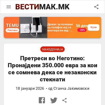
ВЕСТИ
МАК.MK
TEMU
Држач за полнење
56
ден
на телефон кој се
Купи
-35%
Реклама
монтира на ѕид -
Мултифункционален
пластичен
организатор за
чување на покрај
кревет и за ТВ
далечински
МАКЕДОНИЈА
управувач
Претреси во Неготино:
Пронајдени 350.000 евра за кои
се сомнева дека се незаконски
стекнати
18 јануари 2026
• од
Станча Јаќимовски