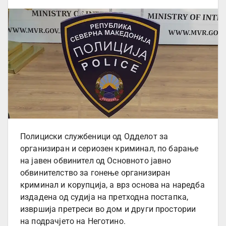
Полициски службеници од Одделот за
организиран и сериозен криминал, по барање
на јавен обвинител од Основното јавно
обвинителство за гонење организиран
криминал и корупција, а врз основа на наредба
издадена од судија на претходна постапка,
извршија претреси во дом и други простории
на подрачјето на Неготино.