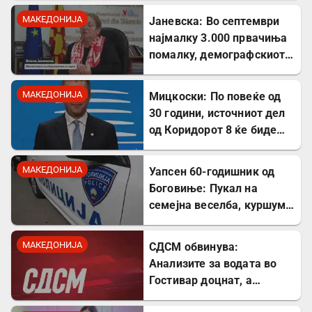
МАКЕДОНИЈА
Јаневска: Во септември
најмалку 3.000 првачиња
помалку, демографскиот
пад е загрижувачки
МАКЕДОНИЈА
Мицкоски: По повеќе од
30 години, источниот дел
од Коридорот 8 ќе биде
завршен
МАКЕДОНИЈА
Уапсен 60-годишник од
Боговиње: Пукал на
семејна веселба, куршум
оштетил покрив на куќа
МАКЕДОНИЈА
СДСМ обвинува:
Анализите за водата во
Гостивар доцнат, а
граѓаните се изложени на