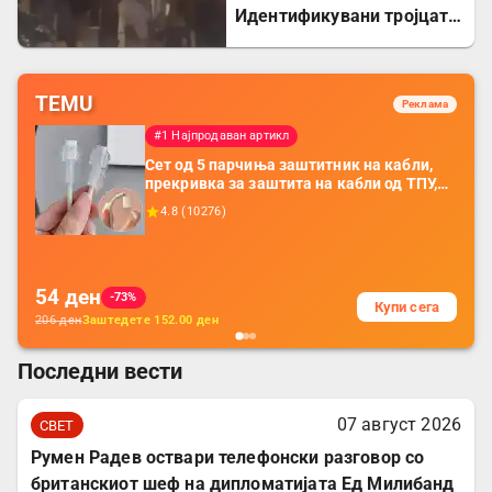
Идентификувани тројцата
напаѓачи, двајца се
малолетници
TEMU
Реклама
#1 Најпродаван артикл
Сет од 5 парчиња заштитник на кабли,
прекривка за заштита на кабли од ТПУ,
додатоци за заштита на кабли, без
4.8
(
10276
)
батерија, за мобилни телефони, комплет
за заштита на податочни линии
54
ден
-73%
Купи сега
206
ден
Заштедете
152.00
ден
Последни вести
07 август 2026
СВЕТ
Румен Радев оствари телефонски разговор со
британскиот шеф на дипломатијата Ед Милибанд