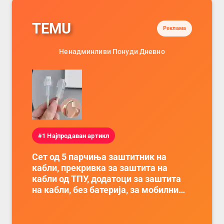
TEMU
Реклама
Ненадминливи Понуди Дневно
#1 Најпродаван артикл
Сет од 5 парчиња заштитник на
кабли, прекривка за заштита на
кабли од ТПУ, додатоци за заштита
на кабли, без батерија, за мобилни
телефони, комплет за заштита на
податочни линии