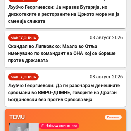
Љубчо Георгиевски: Ја мразев Бугарија, но
дискотеките и рестораните на Црното море ми ја
сменија сликата
08 август 2026
МАКЕДОНИЈА
Скандал во Липковско: Маало во Отља
именувано по командант на ОНА кој се бореше
против државата
08 август 2026
МАКЕДОНИЈА
Љубчо Георгиевски: Да ги разочарам денешните
србомани во ВМРО-ДПМНЕ, говорите на Драган
Богдановски беа против Србославија
TEMU
Реклама
#1 Најпродаван артикл