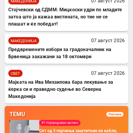
07 август 2026
МАКЕДОНИЈА
Стојчевски од СДММ: Мицкоски удри по младите
затоа што ја кажаа вистината, но тие не се
плашат и ќе победат!
07 август 2026
МАКЕДОНИЈА
Предвремените избори за градоначалник на
Брвеница закажани за 18 октомври
07 август 2026
СВЕТ
Мајката на Ива Михаилова бара лекување за
ќерка си и праведно судење во Северна
Македонија
TEMU
Реклама
#1 Најпродаван артикл
Сет од 5 парчиња заштитник на кабли,