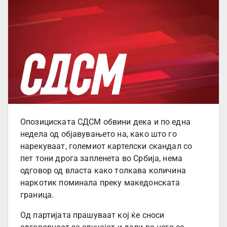
Опозициската СДСМ обвини дека и по една
недела од објавувањето на, како што го
нарекуваат, големиот картелски скандал со
пет тони дрога запленета во Србија, нема
одговор од власта како толкава количина
наркотик поминала преку македонската
граница.
Од партијата прашуваат кој ќе сноси