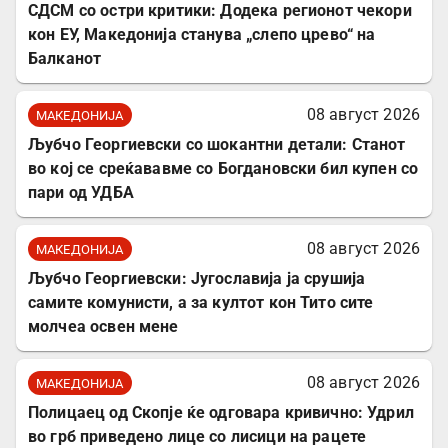
СДСМ со остри критики: Додека регионот чекори
кон ЕУ, Македонија станува „слепо црево“ на
Балканот
08 август 2026
МАКЕДОНИЈА
Љубчо Георгиевски со шокантни детали: Станот
во кој се среќававме со Богдановски бил купен со
пари од УДБА
08 август 2026
МАКЕДОНИЈА
Љубчо Георгиевски: Југославија ја срушија
самите комунисти, а за култот кон Тито сите
молчеа освен мене
08 август 2026
МАКЕДОНИЈА
Полицаец од Скопје ќе одговара кривично: Удрил
во грб приведено лице со лисици на рацете