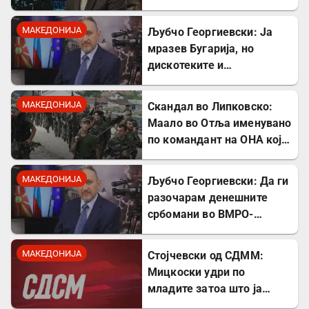
поткопување на српскиот
идентитет
МАКЕДОНИЈА
Љубчо Георгиевски: Ја
мразев Бугарија, но
дискотеките и
рестораните на Црното
море ми ја сменија
МАКЕДОНИЈА
Скандал во Липковско:
сликата
Маало во Отља именувано
по командант на ОНА кој
се бореше против
државата
МАКЕДОНИЈА
Љубчо Георгиевски: Да ги
разочарам денешните
србомани во ВМРО-
ДПМНЕ, говорите на
Драган Богдановски беа
МАКЕДОНИЈА
Стојчевски од СДММ:
против Србославија
Мицкоски удри по
младите затоа што ја
кажаа вистината, но тие