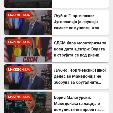
Табановце
МАКЕДОНИЈА
Љубчо Георгиевски:
Југославија ја срушија
самите комунисти, а за
култот кон Тито сите
молчеа освен мене
МАКЕДОНИЈА
СДСМ бара мораториум за
нови дата-центри: Водата
и струјата се под ризик
МАКЕДОНИЈА
Љубчо Георгиевски: Никој
денес во Македонија не
зборува за бруталните
стрелања на цивили од
страна на Германците
МАКЕДОНИЈА
Борис Малагурски:
Македонската нација е
комунистички проект за