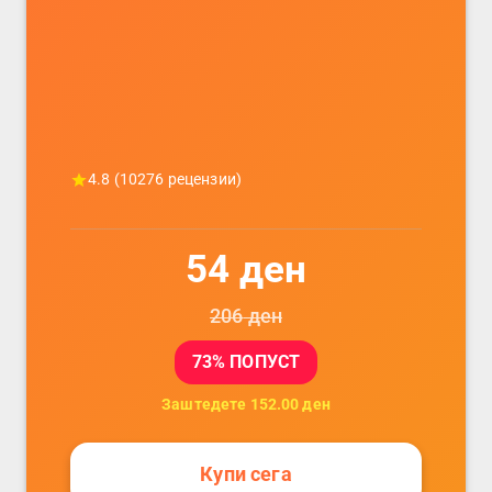
телефони, комплет за заштита на
податочни линии
4.8
(
10276
рецензии)
54
ден
206
ден
73
% ПОПУСТ
Заштедете
152.00
ден
Купи сега