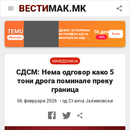
ВЕСТИ
МАК.MK
TEMU
Држач за полнење
56
ден
на телефон кој се
Купи
-35%
Реклама
монтира на ѕид -
Мултифункционален
пластичен
организатор за
чување на покрај
кревет и за ТВ
далечински
МАКЕДОНИЈА
управувач
СДСМ: Нема одговор како 5
тони дрога поминале преку
граница
06 февруари 2026
• од
Станча Јаќимовски