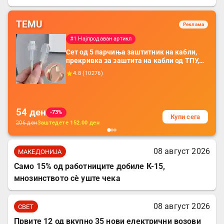
TEMU
Реклама
#1 Најпродаван артикл
Сет од 5 парчиња заштитник на кабли,
прекривка за заштита на кабли од ТПУ,
додатоци за заштита на кабли, без
4.8
(
10276
)
батерија, за мобилни телефони, комплет
за заштита на податочни линии
54
ден
-73%
Купи сега
206
ден
Заштедете
152.00
ден
08 август 2026
МАКЕДОНИЈА
Само 15% од работниците добиле К-15,
мнозинството сè уште чека
08 август 2026
СВЕТ
Првите 12 од вкупно 35 нови електрични возови