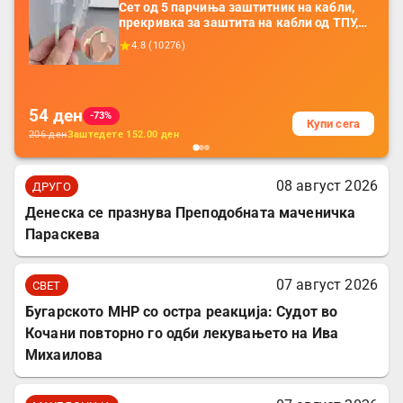
Сет од 5 парчиња заштитник на кабли,
прекривка за заштита на кабли од ТПУ,
додатоци за заштита на кабли, без
4.8
(
10276
)
батерија, за мобилни телефони, комплет
за заштита на податочни линии
54
ден
-73%
Купи сега
206
ден
Заштедете
152.00
ден
08 август 2026
ДРУГО
Денеска се празнува Преподобната маченичка
Параскева
07 август 2026
СВЕТ
Бугарското МНР со остра реакција: Судот во
Кочани повторно го одби лекувањето на Ива
Михаилова