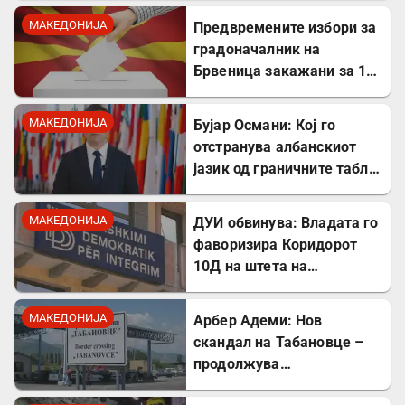
не се плашат и ќе победат!
МАКЕДОНИЈА
Предвремените избори за
градоначалник на
Брвеница закажани за 18
октомври
МАКЕДОНИЈА
Бујар Османи: Кој го
отстранува албанскиот
јазик од граничните табли,
директно го крши законот!
МАКЕДОНИЈА
ДУИ обвинува: Владата го
фаворизира Коридорот
10Д на штета на
стратешкиот Коридор 8
МАКЕДОНИЈА
Арбер Адеми: Нов
скандал на Табановце –
продолжува
дискриминацијата кон