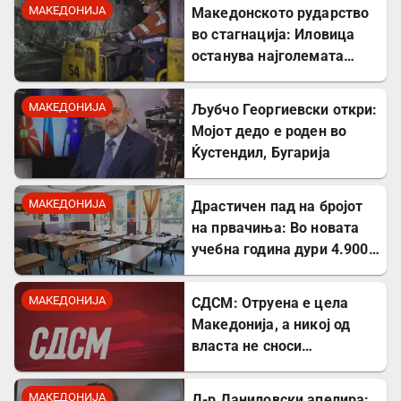
албанскиот јазик
МАКЕДОНИЈА
Македонското рударство
во стагнација: Иловица
останува најголемата
неискористена можност
за економски раст
МАКЕДОНИЈА
Љубчо Георгиевски откри:
Мојот дедо е роден во
Ќустендил, Бугарија
МАКЕДОНИЈА
Драстичен пад на бројот
на првачиња: Во новата
учебна година дури 4.900
помалку ученици во прво
одделение
МАКЕДОНИЈА
СДСМ: Отруена е цела
Македонија, а никој од
власта не сноси
одговорност
МАКЕДОНИЈА
Д-р Даниловски апелира: