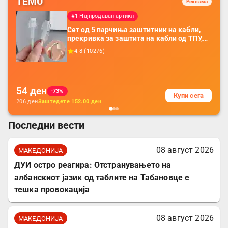
TEMU
Реклама
#1 Најпродаван артикл
Сет од 5 парчиња заштитник на кабли,
прекривка за заштита на кабли од ТПУ,
додатоци за заштита на кабли, без
4.8
(
10276
)
батерија, за мобилни телефони, комплет
за заштита на податочни линии
54
ден
-73%
Купи сега
206
ден
Заштедете
152.00
ден
Последни вести
08 август 2026
МАКЕДОНИЈА
ДУИ остро реагира: Отстранувањето на
албанскиот јазик од таблите на Табановце е
тешка провокација
08 август 2026
МАКЕДОНИЈА