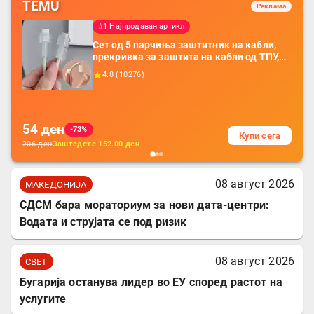
TEMU
Реклама
#1 Најпродаван артикл
Сет од 5 парчиња заштитник на кабли,
прекривка за заштита на кабли од ТПУ,
додатоци за заштита на кабли, без
4.8
(
10276
)
батерија, за мобилни телефони, комплет
за заштита на податочни линии
54
ден
-73%
Купи сега
206
ден
Заштедете
152.00
ден
08 август 2026
МАКЕДОНИЈА
СДСМ бара мораториум за нови дата-центри:
Водата и струјата се под ризик
08 август 2026
СВЕТ
Бугарија останува лидер во ЕУ според растот на
услугите