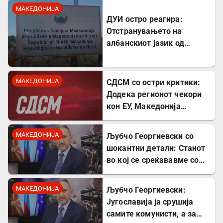
МАКЕДОНИЈА
ДУИ остро реагира:
Отстранувањето на
албанскиот јазик од
таблите на Табановце е
тешка провокација
МАКЕДОНИЈА
СДСМ со остри критики:
Додека регионот чекори
кон ЕУ, Македонија
станува „слепо црево“ на
Балканот
МАКЕДОНИЈА
Љубчо Георгиевски со
шокантни детали: Станот
во кој се среќававме со
Богдановски бил купен со
пари од УДБА
МАКЕДОНИЈА
Љубчо Георгиевски:
Југославија ја срушија
самите комунисти, а за