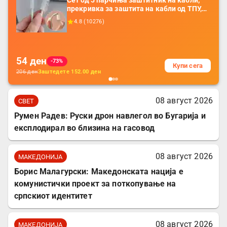
Сет од 5 парчиња заштитник на кабли,
прекривка за заштита на кабли од ТПУ,
додатоци за заштита на кабли, без
4.8
(
10276
)
батерија, за мобилни телефони, комплет
за заштита на податочни линии
54
ден
-73%
Купи сега
206
ден
Заштедете
152.00
ден
08 август 2026
СВЕТ
Румен Радев: Руски дрон навлегол во Бугарија и
експлодирал во близина на гасовод
08 август 2026
МАКЕДОНИЈА
Борис Малагурски: Македонската нација е
комунистички проект за поткопување на
српскиот идентитет
08 август 2026
МАКЕДОНИЈА