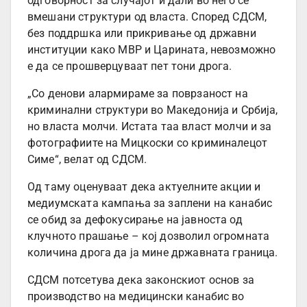
одговорност за случајот и дали во него се
вмешани структури од власта. Според СДСМ,
без поддршка или прикривање од државни
институции како МВР и Царината, невозможно
е да се прошверцуваат пет тони дрога.
„Со денови алармираме за поврзаност на
криминални структури во Македонија и Србија,
но власта молчи. Истата таа власт молчи и за
фотографиите на Мицкоски со криминалецот
Симе“, велат од СДСМ.
Од таму оценуваат дека актуелните акции и
медиумската кампања за заплени на канабис
се обид за дефокусирање на јавноста од
клучното прашање – кој дозволил огромната
количина дрога да ја мине државната граница.
СДСМ потсетува дека законскиот основ за
производство на медицински канабис во