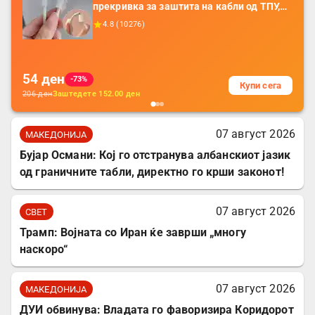
прекривка за заштита на кабли од ТПУ,
додатоци за заштита на кабли, без
4.8
(
10276
)
батерија, за мобилни телефони, комплет
за заштита на податочни линии
54
ден
-73%
Купи сега
206
ден
Заштедете
152.00
ден
07 август 2026
МАКЕДОНИЈА
Бујар Османи: Кој го отстранува албанскиот јазик
од граничните табли, директно го крши законот!
07 август 2026
СВЕТ
Трамп: Војната со Иран ќе заврши „многу
наскоро“
07 август 2026
МАКЕДОНИЈА
ДУИ обвинува: Владата го фаворизира Коридорот