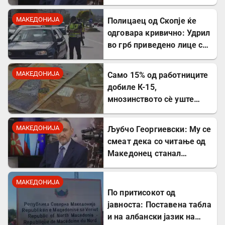
култот кон Тито сите
молчеа освен мене
МАКЕДОНИЈА
Полицаец од Скопје ќе
одговара кривично: Удрил
во грб приведено лице со
лисици на рацете
МАКЕДОНИЈА
Само 15% од работниците
добиле К-15,
мнозинството сè уште
чека
МАКЕДОНИЈА
Љубчо Георгиевски: Му се
смеат дека со читање од
Македонец станал
Бугарин, но само со
читање се станува
МАКЕДОНИЈА
интелектуалец
По притисокот од
јавноста: Поставена табла
и на албански јазик на