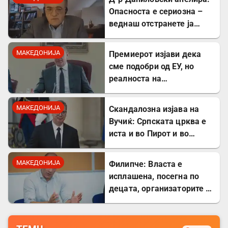
Опасноста е сериозна –
веднаш отстранете ја
застоената вода за да се
заштитите од
МАКЕДОНИЈА
Премиерот изјави дека
западнонилска треска!
сме подобри од ЕУ, но
реалноста на
потрошувачката кошница
го демантира
МАКЕДОНИЈА
Скандалозна изјава на
Вучиќ: Српската црква е
иста и во Пирот и во
Скопје
МАКЕДОНИЈА
Филипче: Власта е
исплашена, посегна по
децата, организаторите и
напаѓачите мора да
одговараат