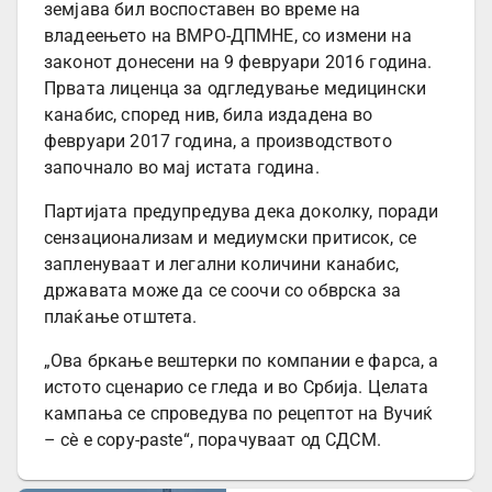
земјава бил воспоставен во време на
владеењето на ВМРО-ДПМНЕ, со измени на
законот донесени на 9 февруари 2016 година.
Првата лиценца за одгледување медицински
канабис, според нив, била издадена во
февруари 2017 година, а производството
започнало во мај истата година.
Партијата предупредува дека доколку, поради
сензационализам и медиумски притисок, се
запленуваат и легални количини канабис,
државата може да се соочи со обврска за
плаќање отштета.
„Ова бркање вештерки по компании е фарса, а
истото сценарио се гледа и во Србија. Целата
кампања се спроведува по рецептот на Вучиќ
– сè е copy-paste“, порачуваат од СДСМ.