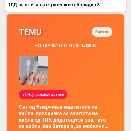
10Д на штета на стратешкиот Коридор 8
TEMU
Реклама
Ненадминливи Понуди Дневно
#1 Најпродаван артикл
Сет од 5 парчиња заштитник на
кабли, прекривка за заштита на
кабли од ТПУ, додатоци за заштита
на кабли, без батерија, за мобилни