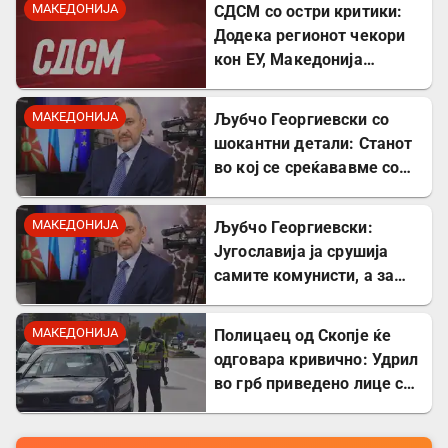
МАКЕДОНИЈА
СДСМ со остри критики:
Додека регионот чекори
кон ЕУ, Македонија
станува „слепо црево“ на
Балканот
МАКЕДОНИЈА
Љубчо Георгиевски со
шокантни детали: Станот
во кој се среќававме со
Богдановски бил купен со
пари од УДБА
МАКЕДОНИЈА
Љубчо Георгиевски:
Југославија ја срушија
самите комунисти, а за
култот кон Тито сите
молчеа освен мене
МАКЕДОНИЈА
Полицаец од Скопје ќе
одговара кривично: Удрил
во грб приведено лице со
лисици на рацете