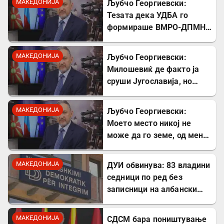
МАКЕДОНИЈА
Љубчо Георгиевски:
Тезата дека УДБА го
формираше ВМРО-ДПМНЕ
првпат ја чув од Божидар
Димитров
МАКЕДОНИЈА
Љубчо Георгиевски:
Милошевиќ де факто ја
сруши Југославија, но
македонските југословени
тоа сè уште не сакаат да
МАКЕДОНИЈА
Љубчо Георгиевски:
го видат
Моето место никој не
може да го земе, од мене
првпат чувте за
самостојна Македонија!
МАКЕДОНИЈА
ДУИ обвинува: 83 владини
седници по ред без
записници на албански
јазик – прекршен Законот
за јазиците
МАКЕДОНИЈА
СДСМ бара поништување