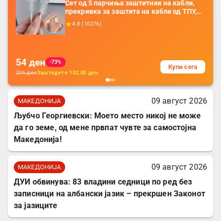
Сет од 5 парчиња заштитник на кабли,
прекривка за заштита на кабли од ТПУ,
додатоци за заштита на кабли, без
4.8
(
10276
)
батерија, за мобилни телефони, комплет
за заштита на податочни линии
54
ден
-73%
Купи сега
206
ден
Заштедете
152.00
ден
09 август 2026
МАКЕДОНИЈА
Љубчо Георгиевски: Моето место никој не може
да го земе, од мене првпат чувте за самостојна
Македонија!
09 август 2026
МАКЕДОНИЈА
ДУИ обвинува: 83 владини седници по ред без
записници на албански јазик – прекршен Законот
за јазиците