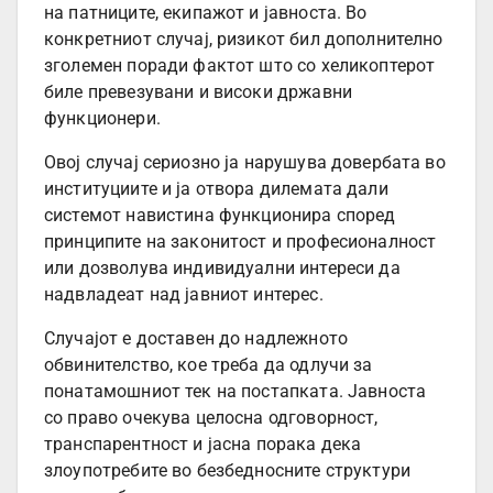
на патниците, екипажот и јавноста. Во
конкретниот случај, ризикот бил дополнително
зголемен поради фактот што со хеликоптерот
биле превезувани и високи државни
функционери.
Овој случај сериозно ја нарушува довербата во
институциите и ја отвора дилемата дали
системот навистина функционира според
принципите на законитост и професионалност
или дозволува индивидуални интереси да
надвладеат над јавниот интерес.
Случајот е доставен до надлежното
обвинителство, кое треба да одлучи за
понатамошниот тек на постапката. Јавноста
со право очекува целосна одговорност,
транспарентност и јасна порака дека
злоупотребите во безбедносните структури