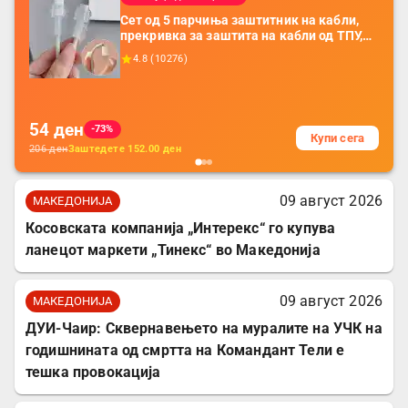
Сет од 5 парчиња заштитник на кабли,
прекривка за заштита на кабли од ТПУ,
додатоци за заштита на кабли, без
4.8
(
10276
)
батерија, за мобилни телефони, комплет
за заштита на податочни линии
54
ден
-73%
Купи сега
206
ден
Заштедете
152.00
ден
09 август 2026
МАКЕДОНИЈА
Косовската компанија „Интерекс“ го купува
ланецот маркети „Тинекс“ во Македонија
09 август 2026
МАКЕДОНИЈА
ДУИ-Чаир: Сквернавењето на муралите на УЧК на
годишнината од смртта на Командант Тели е
тешка провокација