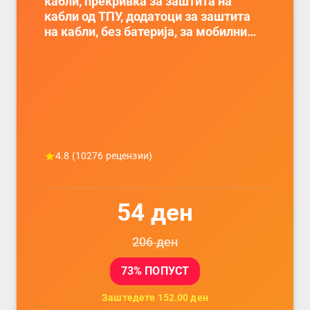
кабли, прекривка за заштита на
кабли од ТПУ, додатоци за заштита
на кабли, без батерија, за мобилни
телефони, комплет за заштита на
податочни линии
4.8
(
10276
рецензии)
54
ден
206
ден
73
% ПОПУСТ
Заштедете
152.00
ден