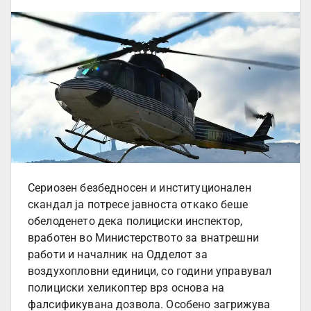
Сериозен безбедносен и институционален
скандал ја потресе јавноста откако беше
обелоденето дека полициски инспектор,
вработен во Министерството за внатрешни
работи и началник на Одделот за
воздухопловни единици, со години управувал
полициски хеликоптер врз основа на
фалсификувана дозвола. Особено загрижува