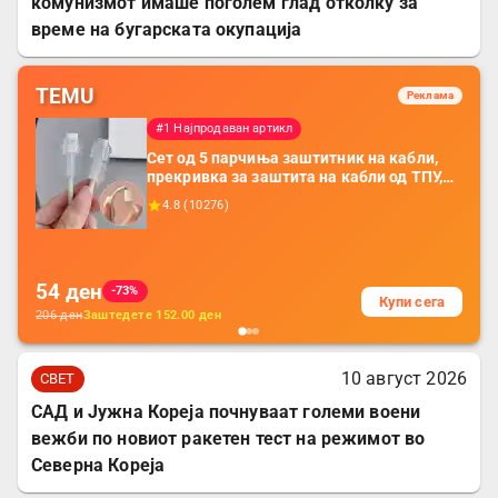
комунизмот имаше поголем глад отколку за
време на бугарската окупација
TEMU
Реклама
#1 Најпродаван артикл
Сет од 5 парчиња заштитник на кабли,
прекривка за заштита на кабли од ТПУ,
додатоци за заштита на кабли, без
4.8
(
10276
)
батерија, за мобилни телефони, комплет
за заштита на податочни линии
54
ден
-73%
Купи сега
206
ден
Заштедете
152.00
ден
10 август 2026
СВЕТ
САД и Јужна Кореја почнуваат големи воени
вежби по новиот ракетен тест на режимот во
Северна Кореја