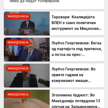
нема да бидат толерирани.
МАКЕДОНИЈА
Таравари: Коалицијата
ВЛЕН е само политички
инструмент на Мицкоски,
Албанците во владата се
само декор
МАКЕДОНИЈА
Љубчо Георгиевски: Бегаа
од партијата под притисок,
а потоа на прес-
конференции нè
обвинуваа за
МАКЕДОНИЈА
Љубчо Георгиевски: Во
бугарофилија
првите години на
комунизмот имаше
поголем глад отколку за
време на бугарската
МАКЕДОНИЈА
Зголемена будност: Во
окупација
Македонија потврдени 13
случаи на Западнонилска