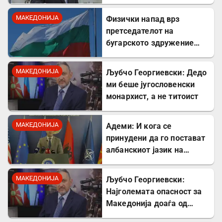
шок кога Драган
Богдановски одби да
МАКЕДОНИЈА
Физички напад врз
застане на чело на ВМРО.
претседателот на
бугарското здружение
„Шемето“: Инцидентот се
случил пред неговиот
МАКЕДОНИЈА
Љубчо Георгиевски: Дедо
двегодишен внук
ми беше југословенски
монархист, а не титоист
МАКЕДОНИЈА
Адеми: И кога се
принудени да го постават
албанскиот јазик на
таблите, тоа го прават со
правописни грешки
МАКЕДОНИЈА
Љубчо Георгиевски:
Најголемата опасност за
Македонија доаѓа од
Србија