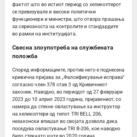
фактот што во истиот период со хеликоптерот
се превезувале и високи политички
функционери и министри, што отвора прашања
за сериозноста на контролите и стандардите
во рамки на институцијата.
Свесна злоупотреба на службената
положба
Според информациите, против него е поднесена
кривична пријава за „Фалсификување исправа“
согласно член 378 став 3 од Кривичниот
законик. Наводно, во периодот од 27 февруари
2023 до 10 април 2023 година, пријавениот, со
намера да стекне овластување за инструктор
на хеликоптери од типот TRI BELL 206,
незаконски впишал во својата дозвола дека
поседува овластување TRI B-206, кое наводно
било стекнато уште во 2020 година.