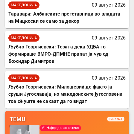
09 август 2026
МАКЕДОНИЈА
Таравари: Албанските претставници во владата
на Мицкоски се само за декор
09 август 2026
МАКЕДОНИЈА
Љубчо Георгиевски: Тезата дека УДБА го
формираше ВМРО-ДПМНЕ првпат ја чув од
Божидар Димитров
09 август 2026
МАКЕДОНИЈА
Љубчо Георгиевски: Милошевиќ де факто ја
сруши Југославија, но македонските југословени
тоа сè уште не сакаат да го видат
TEMU
Реклама
#1 Најпродаван артикл