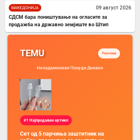
09 август 2026
МАКЕДОНИЈА
СДСМ бара поништување на огласите за
продажба на државно земјиште во Штип
TEMU
Реклама
Ненадминливи Понуди Дневно
#1 Најпродаван артикл
Сет од 5 парчиња заштитник на