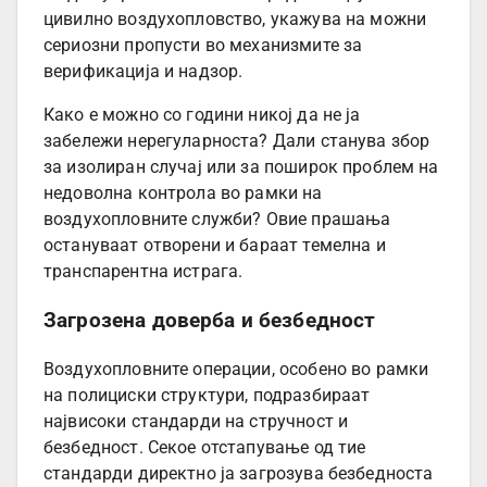
цивилно воздухопловство, укажува на можни
сериозни пропусти во механизмите за
верификација и надзор.
Како е можно со години никој да не ја
забележи нерегуларноста? Дали станува збор
за изолиран случај или за поширок проблем на
недоволна контрола во рамки на
воздухопловните служби? Овие прашања
остануваат отворени и бараат темелна и
транспарентна истрага.
Загрозена доверба и безбедност
Воздухопловните операции, особено во рамки
на полициски структури, подразбираат
највисоки стандарди на стручност и
безбедност. Секое отстапување од тие
стандарди директно ја загрозува безбедноста