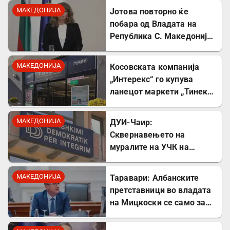
МАКЕДОНИЈА
Јотова повторно ќе
побара од Владата на
Република С. Македонија
соработка за лекувањето
на Ива Михаилова
МАКЕДОНИЈА
Косовската компанија
„Интерекс“ го купува
ланецот маркети „Тинекс“
во Македонија
МАКЕДОНИЈА
ДУИ-Чаир:
Сквернавењето на
муралите на УЧК на
годишнината од смртта на
Командант Тели е тешка
МАКЕДОНИЈА
Таравари: Албанските
провокација
претставници во владата
на Мицкоски се само за
декор