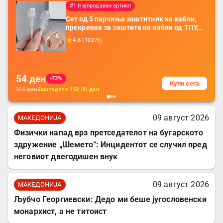
#1 Најпродаван артикл
Сет од 5 парчиња заштитник на кабли,
прекривка за заштита на кабли од ТПУ,
додатоци за заштита на кабли, без
4.8
(
10276
)
батерија, за мобилни телефони, комплет
за заштита на податочни линии
54
ден
-73%
Купи сега
206
ден
Заштедете
152.00
ден
09 август 2026
МАКЕДОНИЈА
Физички напад врз претседателот на бугарското
здружение „Шемето“: Инцидентот се случил пред
неговиот двегодишен внук
09 август 2026
МАКЕДОНИЈА
Љубчо Георгиевски: Дедо ми беше југословенски
монархист, а не титоист