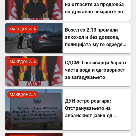
на огласите за продажба
на државно земјиште во
Штип
МАКЕДОНИЈА
Возел со 2,13 промили
алкохол и без дозвола,
полицијата му го одзеде
возилото
МАКЕДОНИЈА
СДСМ: Гостиварци бараат
чиста вода и одговорност
за загадувањето
МАКЕДОНИЈА
ДУИ остро реагира:
Отстранувањето на
албанскиот јазик од
таблите на Табановце е
тешка провокација