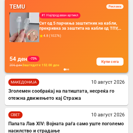
TEMU
Реклама
#1 Најпродаван артикл
Сет од 5 парчиња заштитник на кабли,
прекривка за заштита на кабли од ТПУ,
додатоци за заштита на кабли, без
4.8
(
10276
)
батерија, за мобилни телефони, комплет
за заштита на податочни линии
54
ден
-73%
Купи сега
206
ден
Заштедете
152.00
ден
10 август 2026
МАКЕДОНИЈА
Зголемен сообраќај на патиштата, несреќа го
отежна движењето кај Стража
10 август 2026
СВЕТ
Папата Лав XIV: Војната раѓа само уште поголемо
насилство и страдање