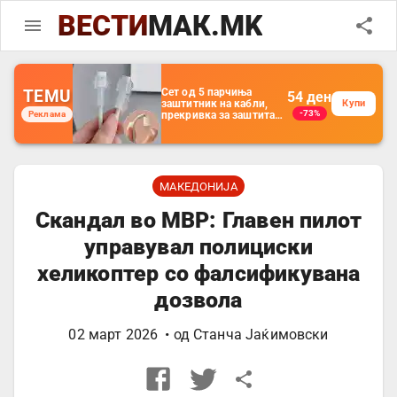
ВЕСТИ
МАК.MK
TEMU
Држач за полнење
56
ден
на телефон кој се
Купи
-35%
Реклама
монтира на ѕид -
Мултифункционален
пластичен
организатор за
чување на покрај
кревет и за ТВ
далечински
МАКЕДОНИЈА
управувач
Скандал во МВР: Главен пилот
управувал полициски
хеликоптер со фалсификувана
дозвола
02 март 2026
• од
Станча Јаќимовски