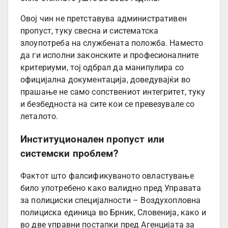
Овој чин не претставува административен
пропуст, туку свесна и систематска
злоупотреба на службената положба. Наместо
да ги исполни законските и професионалните
критериуми, тој одбрал да манипулира со
официјална документација, доведувајќи во
прашање не само сопствениот интегритет, туку
и безбедноста на сите кои се превезувале со
леталото.
Институционален пропуст или
системски проблем?
Фактот што фалсификуваното овластување
било употребено како валидно пред Управата
за полициски специјалности – Воздухопловна
полициска единица во Брник, Словенија, како и
во две управни постапки пред Агенцијата за