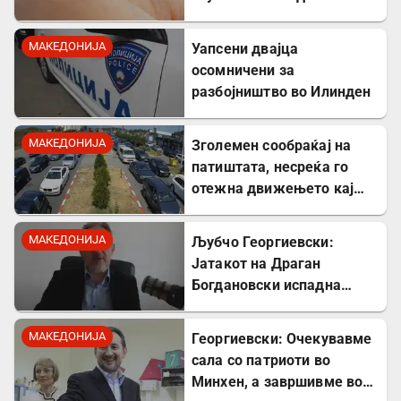
треска
МАКЕДОНИЈА
Уапсени двајца
осомничени за
разбојништво во Илинден
МАКЕДОНИЈА
Зголемен сообраќај на
патиштата, несреќа го
отежна движењето кај
Стража
МАКЕДОНИЈА
Љубчо Георгиевски:
Јатакот на Драган
Богдановски испадна
соработник на УДБА
МАКЕДОНИЈА
Георгиевски: Очекувавме
сала со патриоти во
Минхен, а завршивме во