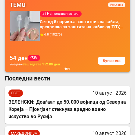
TEMU
Реклама
#1 Најпродаван артикл
Сет од 5 парчиња заштитник на кабли,
прекривка за заштита на кабли од ТПУ,
додатоци за заштита на кабли, без
4.8
(
10276
)
батерија, за мобилни телефони, комплет
за заштита на податочни линии
54
ден
-73%
Купи сега
206
ден
Заштедете
152.00
ден
Последни вести
10 август 2026
СВЕТ
ЗЕЛЕНСКИ: Доаѓаат до 50.000 војници од Северна
Кореја – Пјонгјанг стекнува вредно воено
искуство во Русија
10 август 2026
МАКЕДОНИЈА