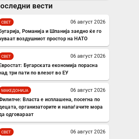
оследни вести
комплет за заштита на
податочни линии
06 август 2026
СВЕТ
Бугарија, Романија и Шпанија заедно ќе го
чуваат воздушниот простор на НАТО
06 август 2026
СВЕТ
Евростат: Бугарската економија порасна
над три пати по влезот во ЕУ
06 август 2026
МАКЕДОНИЈА
Филипче: Власта е исплашена, посегна по
децата, организаторите и напаѓачите мора
да одговараат
06 август 2026
СВЕТ