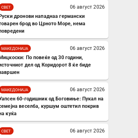
комплет за заштита на
06 август 2026
СВЕТ
податочни линии
Руски дронови нападнаа германски
товарен брод во Црното Море, нема
повредени
06 август 2026
МАКЕДОНИЈА
Мицкоски: По повеќе од 30 години,
источниот дел од Коридорот 8 ќе биде
завршен
06 август 2026
МАКЕДОНИЈА
Уапсен 60-годишник од Боговиње: Пукал на
семејна веселба, куршум оштетил покрив
на куќа
06 август 2026
СВЕТ