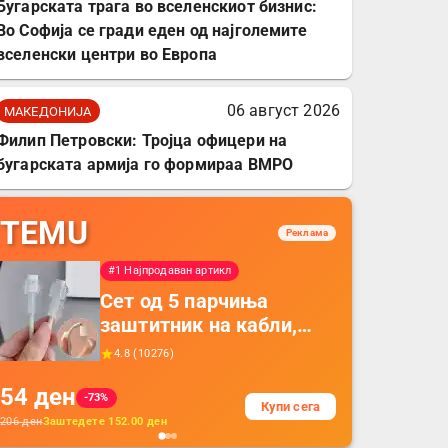
Бугарската трага во вселенскиот бизнис:
Во Софија се гради еден од најголемите
вселенски центри во Европа
06 август 2026
МАКЕДОНИЈА
Филип Петровски: Тројца офицери на
бугарската армија го формираа ВМРО
TEMU
Реклама
#1 Најпродаван артикл
Сет од 5 парчиња
заштитник на кабли,
прекривка за заштита
4.8
(
10276
)
на кабли од ТПУ,
54
ден
додатоци за заштита на
-73%
Купи сега
кабли, без батерија, за
206
ден
Заштедете
152.00
ден
мобилни телефони,