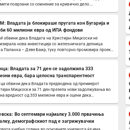
мети поврзани со сомнение за кривично дело.
ициски…
М: Владата ја блокираше пругата кон Бугарија и
уби 60 милиони евра од ИПА фондови
 обвини дека Владата на Христијан Мицкоски не
изирала нова инвестиција со железничката делница
а Паланка – Деве Баир, туку повторно промовира проект
ој…
ица: Владата за 71 ден се задолжила 333
иони евра, бара целосна транспарентност
ца обвини дека Владата предводена од премиерот
тијан Мицкоски за 71 ден презела нови задолжувања во
на вредност од 333 милиони евра и оцени дека
авата…
евска: Во септември најмалку 3.000 првачиња
алку, демографскиот пад е загрижувачки
овата учебна година во основните училишта ќе има