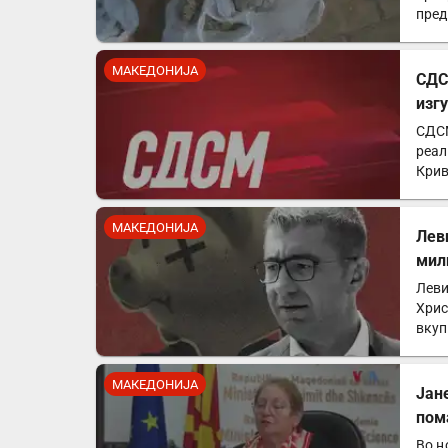
пред
Пол
МАКЕДОНИЈА
СДС
изг
СДСМ
реал
Крив
за к
МАКЕДОНИЈА
Лев
мил
Леви
Хрис
вкуп
држ
МАКЕДОНИЈА
Јан
пом
Во н