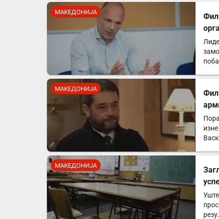
МАКЕДОНИЈА
Фил
орг
Лиде
замо
поба
Прет
МАКЕДОНИЈА
Фил
арм
Пора
изне
Васк
упот
МАКЕДОНИЈА
Заг
усп
Уште
прос
резу