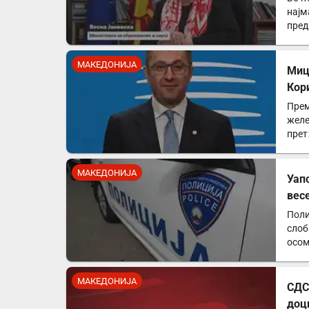
најм
пред
МАКЕДОНИЈА
Миц
Кор
Прем
желе
прет
МАКЕДОНИЈА
Уап
вес
Поли
слоб
осом
МАКЕДОНИЈА
СДС
доц