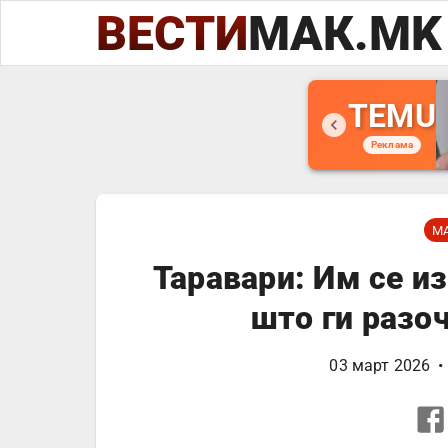
ВЕСТИ
МАК.MK
TEMU
Реклама
М
Таравари: Им се и
што ги разо
03 март 2026
•