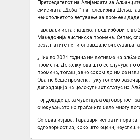
Претседателот на Алијансата за Албанците
емисијата „Дебат“ на телевизија Шења, ја
неисполнетото ветување за промени даден
Таравари истакна дека пред изборите во 
Македонија вистинска промена. Сепак, сп
резултатите не ги оправдале очекувањата 
„Ние во 2024 година им ветивме на албан
промени. Доколку ова што се случува по 
промена, тогаш јавно сакам да им се изви
Ова не беше промена, туку големо разоча
деградација на целокупниот статус на Алб
Тој додаде дека чувствува одговорност за
очекувањата на граѓаните биле многу пог
Со оваа изјава, Таравари испрати порака
одговорност за, како што оцени, неуспеш