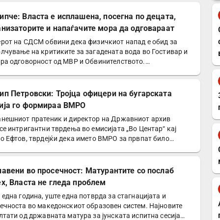
ипче: Власта е исплашена, посегна по децата,
анизаторите и напаѓачите мора да одговараат
рот на СДСМ обвини дека физичкиот напад е обид за
лчување на критиките за загадената вода во Гостивар и
ра одговорност од МВР и Обвинителството.
седателот…
ип Петровски: Тројца офицери на бугарската
ија го формираа ВМРО
нешниот пратеник и директор на Државниот архив
се интригантни тврдења во емисијата „Во Центар“ кај
о Ефтов, тврдејќи дека името ВМРО за првпат било
ребено…
лавени во просечност: Матурантите со послаб
ех, Власта не гледа проблем
 една година, уште една потврда за стагнацијата и
ечноста во македонскиот образовен систем. Најновите
лтати од државната матура за јунската испитна сесија…