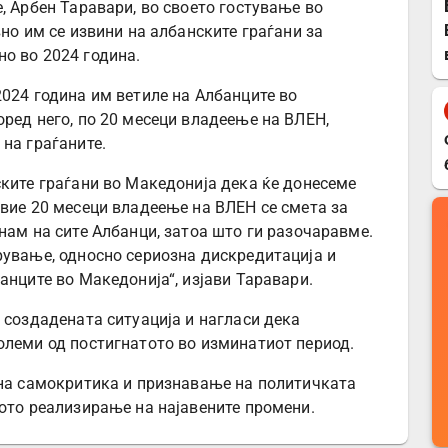
, Арбен Таравари, во своето гостување во
вно им се извини на албанските граѓани за
о во 2024 година.
2024 година им ветиле на Албанците во
оред него, по 20 месеци владеење на ВЛЕН,
на граѓаните.
ските граѓани во Македонија дека ќе донесеме
овие 20 месеци владеење на ВЛЕН се смета за
нам на сите Албанци, затоа што ги разочаравме.
рување, односно сериозна дискредитација и
анците во Македонија“, изјави Таравари.
 создадената ситуација и нагласи дека
олеми од постигнатото во изминатиот период.
 на самокритика и признавање на политичката
ното реализирање на најавените промени.