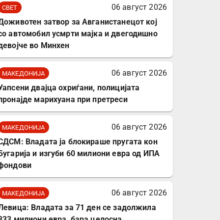
комплет за заштита на
06 август 2026
СВЕТ
податочни линии
Доживотен затвор за Авганистанецот кој
со автомобил усмрти мајка и двегодишно
девојче во Минхен
06 август 2026
МАКЕДОНИЈА
Уапсени двајца охриѓани, полицијата
пронајде марихуана при претреси
06 август 2026
МАКЕДОНИЈА
СДСМ: Владата ја блокираше пругата кон
Бугарија и изгуби 60 милиони евра од ИПА
фондови
06 август 2026
МАКЕДОНИЈА
Левица: Владата за 71 ден се задолжила
333 милиони евра, бара целосна