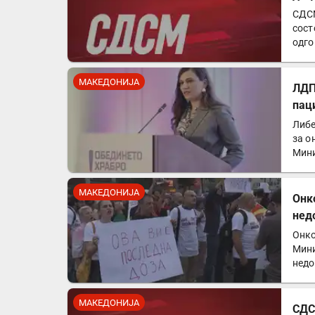
СДСМ
сост
одго
анал
МАКЕДОНИЈА
ЛДП
пац
Либе
за о
Мини
Од…
МАКЕДОНИЈА
Онк
нед
Онко
Мини
недо
чест
МАКЕДОНИЈА
СДС