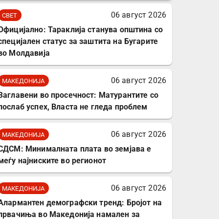
комплет за заштита на
06 август 2026
СВЕТ
податочни линии
Официјално: Тараклија станува општина со
специјален статус за заштита на Бугарите
во Молдавија
06 август 2026
МАКЕДОНИЈА
Заглавени во просечност: Матурантите со
послаб успех, Власта не гледа проблем
06 август 2026
МАКЕДОНИЈА
СДСМ: Минималната плата во земјава е
меѓу најниските во регионот
06 август 2026
МАКЕДОНИЈА
Алармантен демографски тренд: Бројот на
првачиња во Македонија намален за