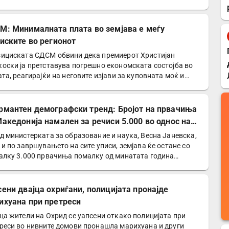
М: Минималната плата во земјава е меѓу
ниските во регионот
ициската СДСМ обвини дека премиерот Христијан
оски ја претставува погрешно економската состојба во
ата, реагирајќи на неговите изјави за куповната моќ и…
рмантен демографски тренд: Бројот на првачиња
Македонија намален за речиси 5.000 во однос на
и
д министерката за образование и наука, Весна Јаневска,
 и по завршувањето на сите уписи, земјава ќе остане со
алку 3.000 првачиња помалку од минатата година…
сени двајца охриѓани, полицијата пронајде
ихуана при претреси
ца жители на Охрид се уапсени откако полицијата при
реси во нивните домови пронашла марихуана и други