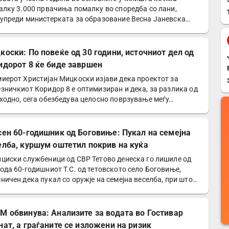
алку 3.000 првачиња помалку во споредба со лани,
упреди министерката за образование Весна Јаневска…
коски: По повеќе од 30 години, источниот дел од
идорот 8 ќе биде завршен
иерот Христијан Мицкоски изјави дека проектот за
зничкиот Коридор 8 е оптимизиран и дека, за разлика од
ходно, сега обезбедува целосно поврзување меѓу…
сен 60-годишник од Боговиње: Пукал на семејна
елба, куршум оштетил покрив на куќа
циски службеници од СВР Тетово денеска го лишиле од
ода 60-годишниот Т.С. од тетовското село Боговиње,
ничен дека пукал со оружје на семејна веселба, при што…
М обвинува: Анализите за водата во Гостивар
нат, а граѓаните се изложени на ризик