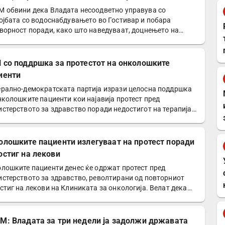
 обвини дека Владата несоодветно управува со
ојбата со водоснабдувањето во Гостивар и побара
ворност поради, како што наведуваат, доцнењето на
изите за…
 со поддршка за протестот на онколошките
иенти
рално-демократската партија изрази целосна поддршка
нколошките пациенти кои најавија протест пред
стерството за здравство поради недостигот на терапија.
олошките пациенти излегуваат на протест поради
остиг на лекови
лошките пациенти денес ќе одржат протест пред
стерството за здравство, револтирани од повторниот
стиг на лекови на Клиниката за онкологија. Велат дека
ите…
М: Владата за три недели ја задолжи државата