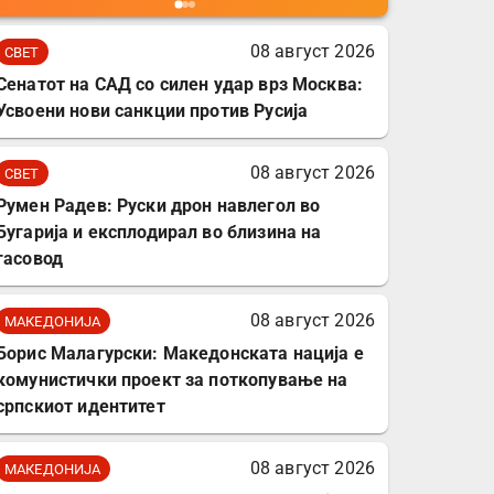
мобилни телефони,
комплет за заштита на
08 август 2026
СВЕТ
податочни линии
Сенатот на САД со силен удар врз Москва:
Усвоени нови санкции против Русија
08 август 2026
СВЕТ
Румен Радев: Руски дрон навлегол во
Бугарија и експлодирал во близина на
гасовод
08 август 2026
МАКЕДОНИЈА
Борис Малагурски: Македонската нација е
комунистички проект за поткопување на
српскиот идентитет
08 август 2026
МАКЕДОНИЈА