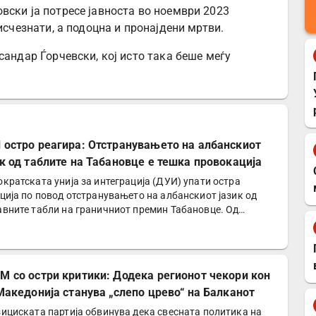
вски ја потресе јавноста во ноември 2023
исчезнати, а подоцна и пронајдени мртви.
сандар Ѓорчевски, кој исто така беше меѓу
 остро реагира: Отстранувањето на албанскиот
ик од таблите на Табановце е тешка провокација
кратската унија за интеграција (ДУИ) упати остра
ција по повод отстранувањето на албанскиот јазик од
вните табли на граничниот премин Табановце. Од
ијата…
М со остри критики: Додека регионот чекори кон
 Македонија станува „слепо црево“ на Балканот
ициската партија обвинува дека свесната политика на