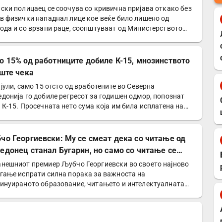
ски полицаец се соочува со кривична пријава откако без
в физички нападнал лице кое веќе било лишено од
ода и со врзани раце, соопштуваат од Министерството
о 15% од работниците добиле К-15, мнозинството
уште чека
 јули, само 15 отсто од вработените во Северна
донија го добиле регресот за годишен одмор, попознат
 К-15. Просечната нето сума која им била исплатена на
е…
чо Георгиевски: Му се смеат дека со читање од
едонец станал Бугарин, но само со читање се
нува интелектуалец
нешниот премиер Љубчо Георгиевски во своето најново
гање испрати силна порака за важноста на
инуираното образование, читањето и интелектуалната
оградба…