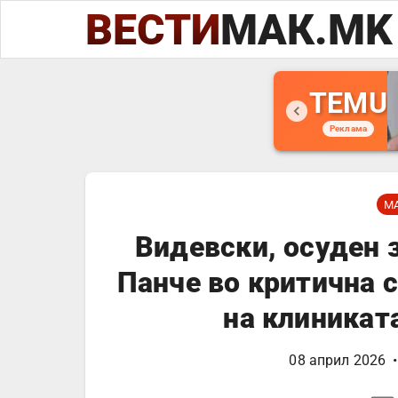
ВЕСТИ
МАК.MK
TEMU
Реклама
М
Видевски, осуден 
Панче во критична 
на клиникат
08 април 2026