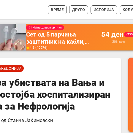
ВРЕМЕ
ДРУГО
ИСТОРИЈА
КОЛ
#1 Најпродавано
56
ден
Држач за полнење на
-35
телефон кој се монтира
87
ден
на ѕид -
4.5
(
16742
)
Мултифункционален
пластичен организатор
АКЕДОНИЈА
за чување на покрај
кревет и за ТВ
за убиствата на Вања и
далечински управувач
состојба хоспитализиран
а за Нефрологија
• од
Станча Јаќимовски