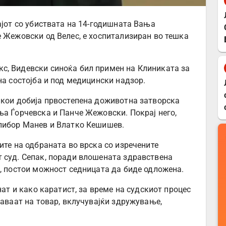
ајот со убиствата на 14-годишната Вања
е Жежовски од Велес, е хоспитализиран во тешка
с, Видевски синоќа бил примен на Клиниката за
на состојба и под медицински надзор.
 кои добија првостепена доживотна затворска
ња Ѓорчевска и Панче Жежовски. Покрај него,
елибор Манев и Влатко Кешишев.
ите на одбраната во врска со изречените
 суд. Сепак, поради влошената здравствена
и, постои можност седницата да биде одложена.
нат и како каратист, за време на судскиот процес
таваат на товар, вклучувајќи здружување,