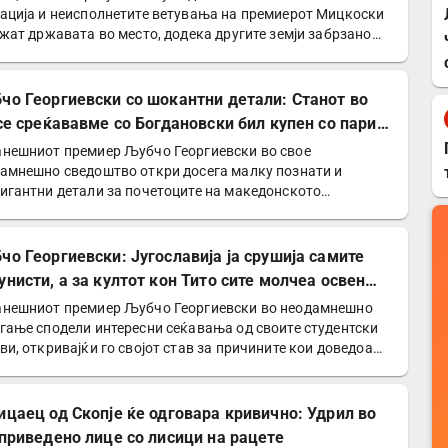
ација и неисполнетите ветувања на премиерот Мицкоски
ржат државата во место, додека другите земји забрзано…
чо Георгиевски со шокантни детали: Станот во
 се среќававме со Богдановски бил купен со пари
УДБА
нешниот премиер Љубчо Георгиевски во свое
амнешно сведоштво откри досега малку познати и
игантни детали за почетоците на македонското
иотско движење и…
чо Георгиевски: Југославија ја срушија самите
унисти, а за култот кон Тито сите молчеа освен
е
нешниот премиер Љубчо Георгиевски во неодамнешно
гање сподели интересни сеќавања од своите студентски
ви, откривајќи го својот став за причините кои доведоа…
ицаец од Скопје ќе одговара кривично: Удрил во
 приведено лице со лисици на рацете