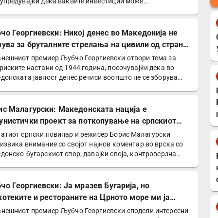
упредувајќи дека ваквите инвестиции може
лнително да ги…
чо Георгиевски: Никој денес во Македонија не
рува за бруталните стрелања на цивили од страна
Германците
нешниот премиер Љубчо Георгиевски отвори тема за
риските настани од 1944 година, посочувајќи дека во
донската јавност денес речиси воопшто не се зборува
ис Малагурски: Македонската нација е
унистички проект за поткопување на српскиот
нтитет
атиот српски новинар и режисер Борис Малагурски
извика внимание со својот најнов коментар во врска со
донско-бугарскиот спор, давајќи своја, контроверзна…
чо Георгиевски: Ја мразев Бугарија, но
котеките и рестораните на Црното море ми ја
нија сликата
нешниот премиер Љубчо Георгиевски сподели интересни