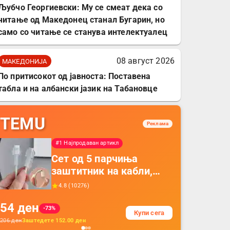
Љубчо Георгиевски: Му се смеат дека со
читање од Македонец станал Бугарин, но
само со читање се станува интелектуалец
08 август 2026
МАКЕДОНИЈА
По притисокот од јавноста: Поставена
табла и на албански јазик на Табановце
TEMU
Реклама
#1 Најпродаван артикл
Сет од 5 парчиња
заштитник на кабли,
прекривка за заштита
4.8
(
10276
)
на кабли од ТПУ,
54
ден
додатоци за заштита на
-73%
Купи сега
кабли, без батерија, за
206
ден
Заштедете
152.00
ден