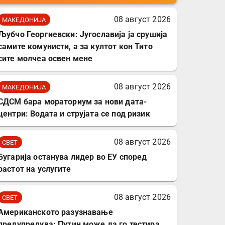
мобилни телефони,
комплет за заштита на
08 август 2026
МАКЕДОНИЈА
податочни линии
Љубчо Георгиевски: Југославија ја срушија
самите комунисти, а за култот кон Тито
сите молчеа освен мене
08 август 2026
МАКЕДОНИЈА
СДСМ бара мораториум за нови дата-
центри: Водата и струјата се под ризик
08 август 2026
СВЕТ
Бугарија останува лидер во ЕУ според
растот на услугите
08 август 2026
СВЕТ
Американското разузнавање
предупредува: Путин може да го тестира