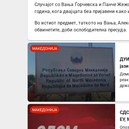
Случајот со Вања Ѓорчевска и Панче Жежо
година, кога двајцата беа пријавени како 
Во истиот предмет, таткото на Вања, Алек
обвинетите, доби ослободителна пресуда.
МАКЕДОНИЈА
ДУИ
јаз
Демо
реак
држа
парт
МАКЕДОНИЈА
СДС
ЕУ,
Опоз