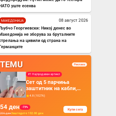
НАТО уште есенва
08 август 2026
МАКЕДОНИЈА
Љубчо Георгиевски: Никој денес во
Македонија не зборува за бруталните
стрелања на цивили од страна на
Германците
TEMU
Реклама
#1 Најпродаван артикл
Сет од 5 парчиња
заштитник на кабли,
прекривка за заштита
4.8
(
10276
)
на кабли од ТПУ,
54
ден
додатоци за заштита на
-73%
Купи сега
кабли, без батерија, за
206
ден
Заштедете
152.00
ден