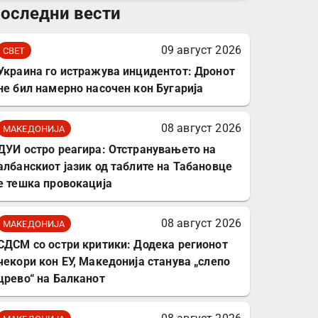
оследни вести
комплет за заштита на
податочни линии
09 август 2026
СВЕТ
Украина го истражува инцидентот: Дронот
не бил намерно насочен кон Бугарија
08 август 2026
МАКЕДОНИЈА
ДУИ остро реагира: Отстранувањето на
албанскиот јазик од таблите на Табановце
е тешка провокација
08 август 2026
МАКЕДОНИЈА
СДСМ со остри критики: Додека регионот
чекори кон ЕУ, Македонија станува „слепо
црево“ на Балканот