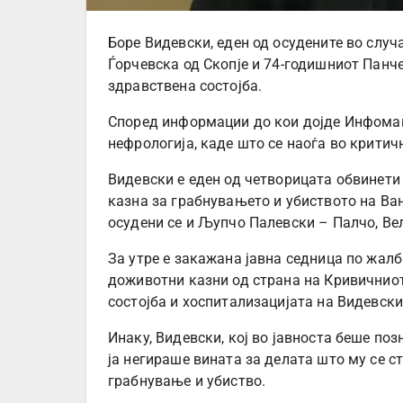
Боре Видевски, еден од осудените во случ
Ѓорчевска од Скопје и 74-годишниот Панч
здравствена состојба.
Според информации до кои дојде Инфомак
нефрологија, каде што се наоѓа во критич
Видевски е еден од четворицата обвинети
казна за грабнувањето и убиството на Ва
осудени се и Љупчо Палевски – Палчо, В
За утре е закажана јавна седница по жалб
доживотни казни од страна на Кривичниот
состојба и хоспитализацијата на Видевск
Инаку, Видевски, кој во јавноста беше поз
ја негираше вината за делата што му се с
грабнување и убиство.