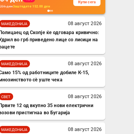
Купи сега
кабли, без батерија, за
206
ден
Заштедете
152.00
ден
мобилни телефони,
комплет за заштита на
08 август 2026
МАКЕДОНИЈА
податочни линии
Полицаец од Скопје ќе одговара кривично:
Удрил во грб приведено лице со лисици на
рацете
08 август 2026
МАКЕДОНИЈА
Само 15% од работниците добиле К-15,
мнозинството сè уште чека
08 август 2026
СВЕТ
Првите 12 од вкупно 35 нови електрични
возови пристигнаа во Бугарија
08 август 2026
МАКЕДОНИЈА