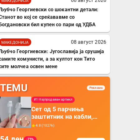
08 август 2026
МАКЕДОНИЈА
Љубчо Георгиевски со шокантни детали:
Станот во кој се среќававме со
Богдановски бил купен со пари од УДБА
08 август 2026
МАКЕДОНИЈА
Љубчо Георгиевски: Југославија ја срушија
самите комунисти, а за култот кон Тито
сите молчеа освен мене
TEMU
Реклама
#1 Најпродаван артикл
Сет од 5 парчиња
заштитник на кабли,
прекривка за заштита
4.8
(
10276
)
на кабли од ТПУ,
54
ден
додатоци за заштита на
-73%