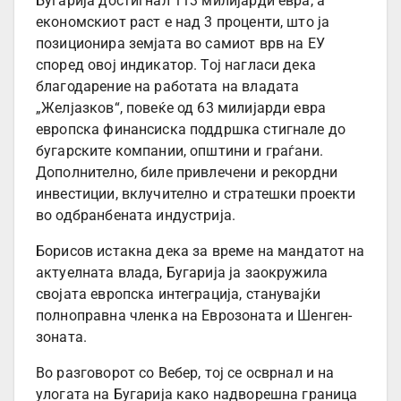
Бугарија достигнал 113 милијарди евра, а
економскиот раст е над 3 проценти, што ја
позиционира земјата во самиот врв на ЕУ
според овој индикатор. Тој нагласи дека
благодарение на работата на владата
„Желјазков“, повеќе од 63 милијарди евра
европска финансиска поддршка стигнале до
бугарските компании, општини и граѓани.
Дополнително, биле привлечени и рекордни
инвестиции, вклучително и стратешки проекти
во одбранбената индустрија.
Борисов истакна дека за време на мандатот на
актуелната влада, Бугарија ја заокружила
својата европска интеграција, станувајќи
полноправна членка на Еврозоната и Шенген-
зоната.
Во разговорот со Вебер, тој се осврнал и на
улогата на Бугарија како надворешна граница