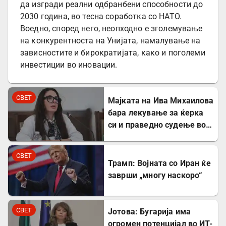
да изгради реални одбранбени способности до
2030 година, во тесна соработка со НАТО.
Воедно, според него, неопходно е зголемување
на конкурентноста на Унијата, намалување на
зависностите и бирократијата, како и поголеми
инвестиции во иновации.
СВЕТ
Мајката на Ива Михаилова
бара лекување за ќерка
си и праведно судење во
Северна Македонија
СВЕТ
Трамп: Војната со Иран ќе
заврши „многу наскоро“
СВЕТ
Јотова: Бугарија има
огромен потенцијал во ИТ-