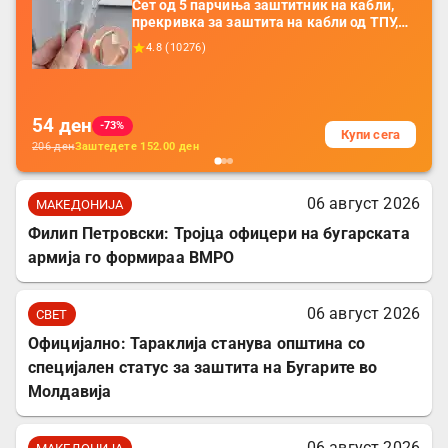
Сет од 5 парчиња заштитник на кабли,
прекривка за заштита на кабли од ТПУ,
додатоци за заштита на кабли, без
4.8
(
10276
)
батерија, за мобилни телефони, комплет
за заштита на податочни линии
54
ден
-73%
Купи сега
206
ден
Заштедете
152.00
ден
06 август 2026
МАКЕДОНИЈА
Филип Петровски: Тројца офицери на бугарската
армија го формираа ВМРО
06 август 2026
СВЕТ
Официјално: Тараклија станува општина со
специјален статус за заштита на Бугарите во
Молдавија
06 август 2026