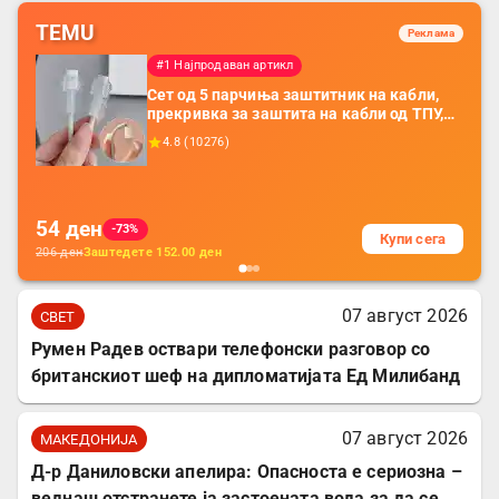
TEMU
Реклама
#1 Најпродаван артикл
Сет од 5 парчиња заштитник на кабли,
прекривка за заштита на кабли од ТПУ,
додатоци за заштита на кабли, без
4.8
(
10276
)
батерија, за мобилни телефони, комплет
за заштита на податочни линии
54
ден
-73%
Купи сега
206
ден
Заштедете
152.00
ден
07 август 2026
СВЕТ
Румен Радев оствари телефонски разговор со
британскиот шеф на дипломатијата Ед Милибанд
07 август 2026
МАКЕДОНИЈА
Д-р Даниловски апелира: Опасноста е сериозна –
веднаш отстранете ја застоената вода за да се