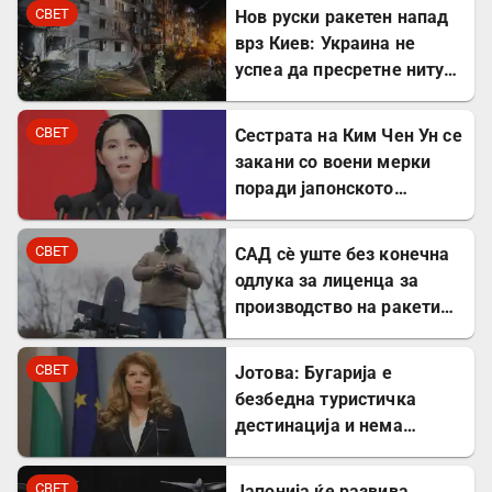
СВЕТ
Нов руски ракетен напад
врз Киев: Украина не
успеа да пресретне ниту
една ракета
СВЕТ
Сестрата на Ким Чен Ун се
закани со воени мерки
поради јапонското
вооружување
СВЕТ
САД сè уште без конечна
одлука за лиценца за
производство на ракети
„Патриот“ во Украина
СВЕТ
Јотова: Бугарија е
безбедна туристичка
дестинација и нема
директни закани
СВЕТ
Јапонија ќе развива