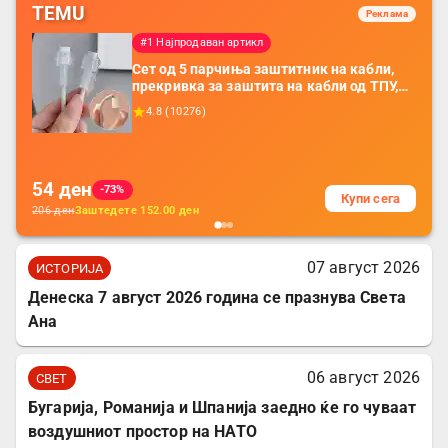
TEMU
Реклама
#1 Најпродаван артикл
Сет од 5 парчиња заштитник на кабли,
прекривка за заштита на кабли од ТПУ,
додатоци за заштита на кабли, без
4.8
(
10276
)
батерија, за мобилни телефони, комплет
за заштита на податочни линии
54
ден
-73%
Купи сега
206
ден
Заштедете
152.00
ден
07 август 2026
ИСТОРИЈА
Денеска 7 август 2026 година се празнува Света
Ана
06 август 2026
СВЕТ
Бугарија, Романија и Шпанија заедно ќе го чуваат
воздушниот простор на НАТО