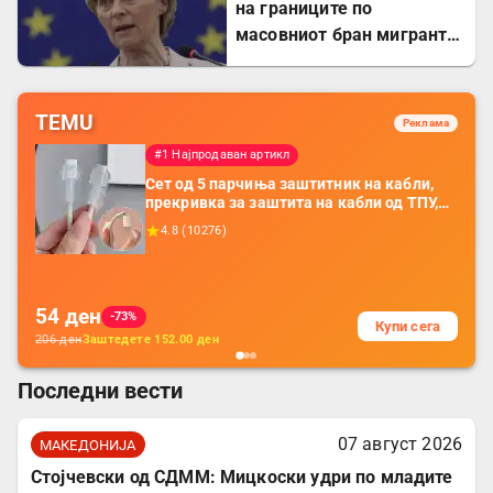
на границите по
масовниот бран мигранти
во Сеута
TEMU
Реклама
#1 Најпродаван артикл
Сет од 5 парчиња заштитник на кабли,
прекривка за заштита на кабли од ТПУ,
додатоци за заштита на кабли, без
4.8
(
10276
)
батерија, за мобилни телефони, комплет
за заштита на податочни линии
54
ден
-73%
Купи сега
206
ден
Заштедете
152.00
ден
Последни вести
07 август 2026
МАКЕДОНИЈА
Стојчевски од СДММ: Мицкоски удри по младите