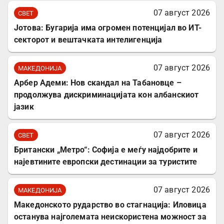
07 август 2026
СВЕТ
Јотова: Бугарија има огромен потенцијал во ИТ-
секторот и вештачката интелигенција
07 август 2026
МАКЕДОНИЈА
Арбер Адеми: Нов скандал на Табановце –
продолжува дискриминацијата кон албанскиот
јазик
07 август 2026
СВЕТ
Британски „Метро“: Софија е меѓу најдобрите и
најевтините европски дестинации за туристите
07 август 2026
МАКЕДОНИЈА
Македонското рударство во стагнација: Иловица
останува најголемата неискористена можност за