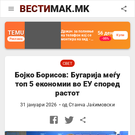
ВЕСТИ
МАК.MK
TEMU
Држач за полнење
56
ден
на телефон кој се
Купи
-35%
Реклама
монтира на ѕид -
Мултифункционален
пластичен
организатор за
чување на покрај
кревет и за ТВ
далечински
СВЕТ
управувач
Бојко Борисов: Бугарија меѓу
топ 5 економии во ЕУ според
растот
31 јануари 2026
• од
Станча Јаќимовски