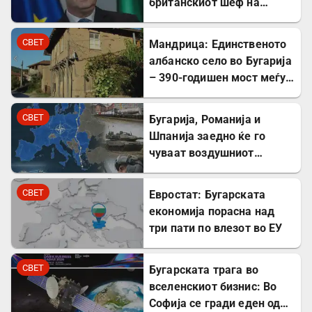
британскиот шеф на
дипломатијата Ед
Милибанд
СВЕТ
Мандрица: Единственото
албанско село во Бугарија
– 390-годишен мост меѓу
Бугарите и Албанците
СВЕТ
Бугарија, Романија и
Шпанија заедно ќе го
чуваат воздушниот
простор на НАТО
СВЕТ
Евростат: Бугарската
економија порасна над
три пати по влезот во ЕУ
СВЕТ
Бугарската трага во
вселенскиот бизнис: Во
Софија се гради еден од