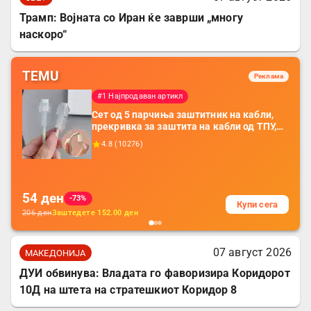
Трамп: Војната со Иран ќе заврши „многу
наскоро“
TEMU
Реклама
#1 Најпродаван артикл
Сет од 5 парчиња заштитник на кабли,
прекривка за заштита на кабли од ТПУ,
додатоци за заштита на кабли, без
4.8
(
10276
)
батерија, за мобилни телефони, комплет
за заштита на податочни линии
54
ден
-73%
Купи сега
206
ден
Заштедете
152.00
ден
07 август 2026
МАКЕДОНИЈА
ДУИ обвинува: Владата го фаворизира Коридорот
10Д на штета на стратешкиот Коридор 8