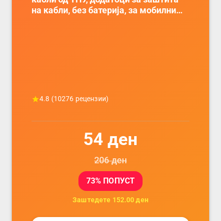
на кабли, без батерија, за мобилни
телефони, комплет за заштита на
податочни линии
4.8
(
10276
рецензии)
54
ден
206
ден
73
% ПОПУСТ
Заштедете
152.00
ден