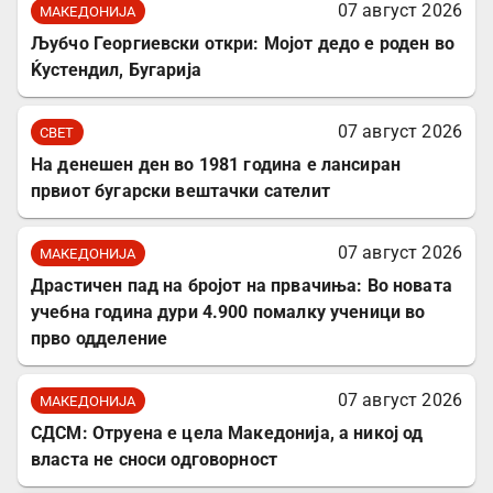
07 август 2026
МАКЕДОНИЈА
Љубчо Георгиевски откри: Мојот дедо е роден во
Ќустендил, Бугарија
07 август 2026
СВЕТ
На денешен ден во 1981 година е лансиран
првиот бугарски вештачки сателит
07 август 2026
МАКЕДОНИЈА
Драстичен пад на бројот на првачиња: Во новата
учебна година дури 4.900 помалку ученици во
прво одделение
07 август 2026
МАКЕДОНИЈА
СДСМ: Отруена е цела Македонија, а никој од
власта не сноси одговорност