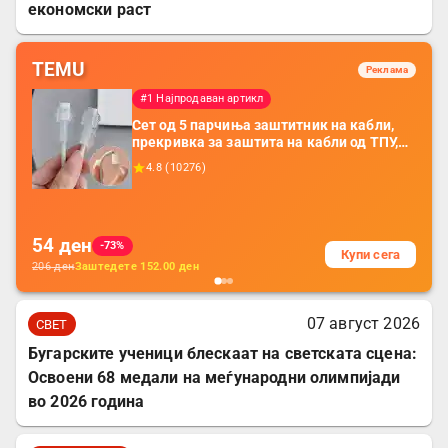
економски раст
TEMU
Реклама
#1 Најпродаван артикл
Сет од 5 парчиња заштитник на кабли,
прекривка за заштита на кабли од ТПУ,
додатоци за заштита на кабли, без
4.8
(
10276
)
батерија, за мобилни телефони, комплет
за заштита на податочни линии
54
ден
-73%
Купи сега
206
ден
Заштедете
152.00
ден
07 август 2026
СВЕТ
Бугарските ученици блескаат на светската сцена:
Освоени 68 медали на меѓународни олимпијади
во 2026 година