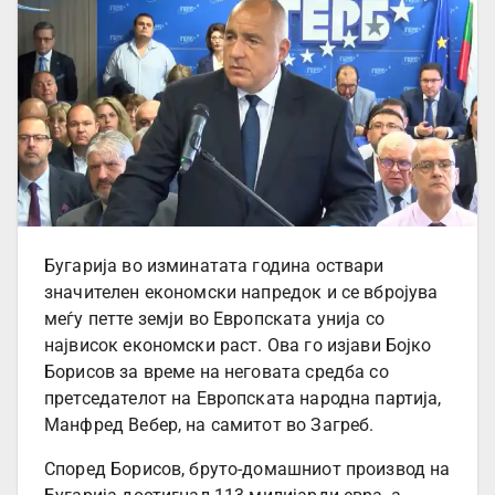
Бугарија во изминатата година оствари
значителен економски напредок и се вбројува
меѓу петте земји во Европската унија со
највисок економски раст. Ова го изјави Бојко
Борисов за време на неговата средба со
претседателот на Европската народна партија,
Манфред Вебер, на самитот во Загреб.
Според Борисов, бруто-домашниот производ на