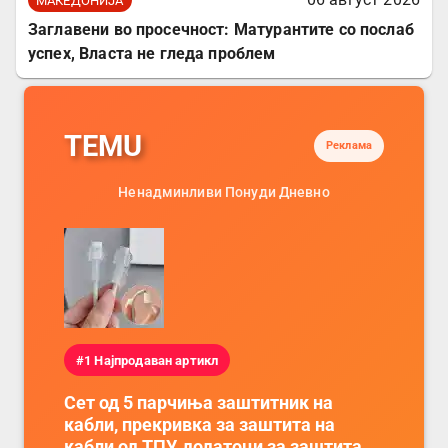
МАКЕДОНИЈА
Заглавени во просечност: Матурантите со послаб
успех, Власта не гледа проблем
TEMU
Реклама
Ненадминливи Понуди Дневно
#1 Најпродаван артикл
Сет од 5 парчиња заштитник на
кабли, прекривка за заштита на
кабли од ТПУ, додатоци за заштита