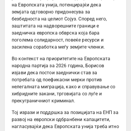
на Европската унија, потенцирајќи дека
земјата одговорно придонесува за
безбедноста на целиот Сојуз. Според него,
заштитата на надворешните граници е
заедничка европска обврска која бара
поголема солидарност, повеќе ресурси и
засилена соработка меѓу земјите членки.
Во контекст на приоритетите на Европската
народна партија за 2026 година, Борисов
изјави дека постои заеднички став за
потребата од поефикасни мерки против
нелегалната миграција, како и справување со
хибридните закани, трговијата со луѓе и
прекуграничниот криминал.
Тој изрази и поддршка за позицијата на ЕНП за
развој на европски одбранбени капацитети,
нагласувајќи дека Европската унија треба итно