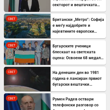
секторот и вештачката
интелигенција
СВЕТ
Британски „Метро“: Софија
е меѓу најдобрите и
најевтините европски
дестинации за туристите
СВЕТ
Бугарските ученици
блескаат на светската
сцена: Освоени 68 медали
на меѓународни
олимпијади во 2026
СВЕТ
На денешен ден во 1981
година
година е лансиран првиот
бугарски вештачки
сателит
СВЕТ
Румен Радев оствари
телефонски разговор со