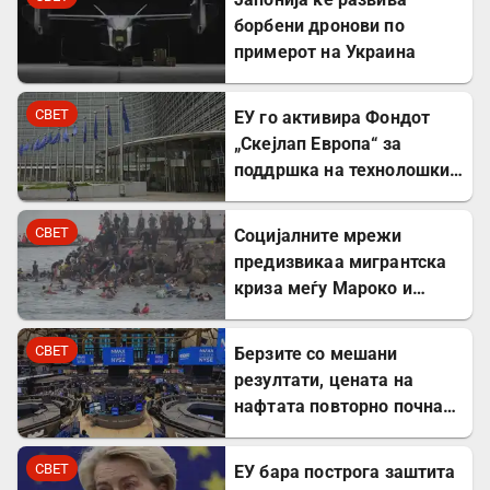
борбени дронови по
примерот на Украина
СВЕТ
ЕУ го активира Фондот
„Скејлап Европа“ за
поддршка на технолошки
компании
СВЕТ
Социјалните мрежи
предизвикаа мигрантска
криза меѓу Мароко и
Шпанија
СВЕТ
Берзите со мешани
резултати, цената на
нафтата повторно почна
да расте
СВЕТ
ЕУ бара построга заштита