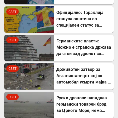
најголемите вселенски
центри во Европа
СВЕТ
Официјално: Тараклија
станува општина со
специјален статус за
заштита на Бугарите во
Молдавија
СВЕТ
Германските власти:
Можно е странска држава
да стои зад дронот со
експлозив во Лајпциг
СВЕТ
Доживотен затвор за
Авганистанецот кој со
автомобил усмрти мајка и
двегодишно девојче во
Минхен
СВЕТ
Руски дронови нападнаа
германски товарен брод
во Црното Море, нема
повредени