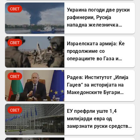
СВЕТ
Украина погоди две руски
рафинерии, Русија
нападна железничка
станица и товарен брод
СВЕТ
Израелската армија: Ќе
продолжиме со
операциите во Газа и
покрај американскиот
план
СВЕТ
Радев: Институтот „Илија
Гаџев“ за историјата на
Македонските Бугари
стана државна
сопственост
СВЕТ
ЕУ префрли уште 1,4
милијарди евра од
замрзнати руски средства
за поддршка на Украина