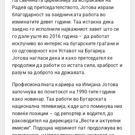
На свечената церемонија за испраќање на
Радев од претседателството, Јотова изрази
благодарност за заедничката работа во
изминатите девет години. Таа истакна дека
заедно го исполниле најважниот завет што си
го дале уште во 2016 година – да работат
исклучиво во интерес на бугарските граѓани и
со одговорност кон Уставот на Бугарија.
Јотова нагласи дека и како претседател ќе
продолжи да работи со истата сила, храброст и
разум за доброто на државата.
Професионалната кариера на Илијана Јотова
започнува во почетокот на 1990-тите години
како новинар. Таа работи во Бугарската
национална телевизија, каде што поминува низ
повеќе позиции – од репортер и водител, до
раководител на дирекцијата „Вести и актуелни
емисии“. Подоцна нејзиниот пат продолжува во