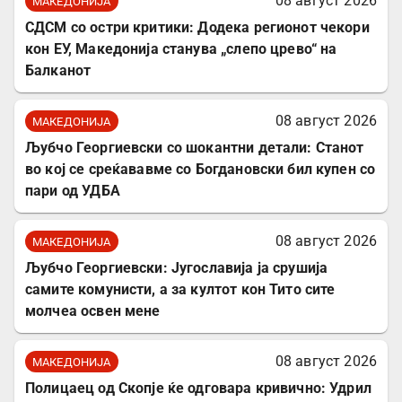
08 август 2026
МАКЕДОНИЈА
СДСМ со остри критики: Додека регионот чекори
кон ЕУ, Македонија станува „слепо црево“ на
Балканот
08 август 2026
МАКЕДОНИЈА
Љубчо Георгиевски со шокантни детали: Станот
во кој се среќававме со Богдановски бил купен со
пари од УДБА
08 август 2026
МАКЕДОНИЈА
Љубчо Георгиевски: Југославија ја срушија
самите комунисти, а за култот кон Тито сите
молчеа освен мене
08 август 2026
МАКЕДОНИЈА
Полицаец од Скопје ќе одговара кривично: Удрил