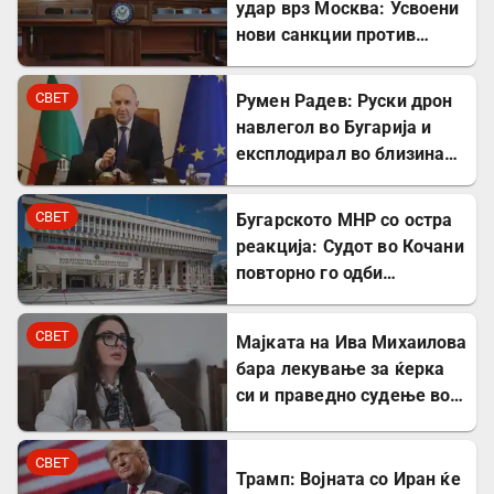
удар врз Москва: Усвоени
нови санкции против
Русија
СВЕТ
Румен Радев: Руски дрон
навлегол во Бугарија и
експлодирал во близина
на гасовод
СВЕТ
Бугарското МНР со остра
реакција: Судот во Кочани
повторно го одби
лекувањето на Ива
Михаилова
СВЕТ
Мајката на Ива Михаилова
бара лекување за ќерка
си и праведно судење во
Северна Македонија
СВЕТ
Трамп: Војната со Иран ќе