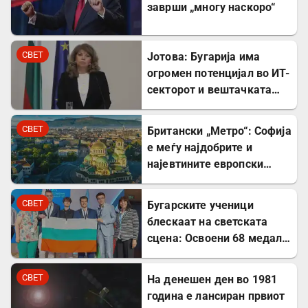
заврши „многу наскоро“
СВЕТ
Јотова: Бугарија има
огромен потенцијал во ИТ-
секторот и вештачката
интелигенција
СВЕТ
Британски „Метро“: Софија
е меѓу најдобрите и
најевтините европски
дестинации за туристите
СВЕТ
Бугарските ученици
блескаат на светската
сцена: Освоени 68 медали
на меѓународни
олимпијади во 2026
СВЕТ
На денешен ден во 1981
година
година е лансиран првиот