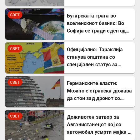
СВЕТ
Бугарската трага во
вселенскиот бизнис: Во
Софија се гради еден од
најголемите вселенски
центри во Европа
СВЕТ
Официјално: Тараклија
станува општина со
специјален статус за
заштита на Бугарите во
Молдавија
СВЕТ
Германските власти:
Можно е странска држава
да стои зад дронот со
експлозив во Лајпциг
СВЕТ
Доживотен затвор за
Авганистанецот кој со
автомобил усмрти мајка и
двегодишно девојче во