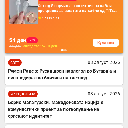
Сет од 5 парчиња заштитник на кабли,
прекривка за заштита на кабли од ТПУ,
додатоци за заштита на кабли, без
4.8
(
10276
)
батерија, за мобилни телефони, комплет
за заштита на податочни линии
54
ден
-73%
Купи сега
206
ден
Заштедете
152.00
ден
08 август 2026
СВЕТ
Румен Радев: Руски дрон навлегол во Бугарија и
експлодирал во близина на гасовод
08 август 2026
МАКЕДОНИЈА
Борис Малагурски: Македонската нација е
комунистички проект за поткопување на
српскиот идентитет