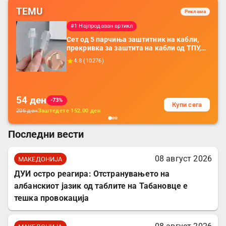
TEMU
Реклама
#1 Најпродаван артикл
Сет од 5 парчиња заштитник на кабли,
прекривка за заштита на кабли од ТПУ,
додатоци за заштита на кабли, без
4.8
(
10276
)
батерија, за мобилни телефони, комплет
за заштита на податочни линии
54
ден
-73%
Купи сега
206
ден
Заштедете
152.00
ден
Последни вести
08 август 2026
МАКЕДОНИЈА
ДУИ остро реагира: Отстранувањето на
албанскиот јазик од таблите на Табановце е
тешка провокација