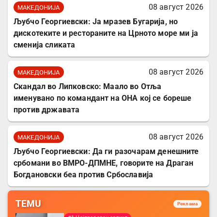
08 август 2026
МАКЕДОНИЈА
Љубчо Георгиевски: Ја мразев Бугарија, но
дискотеките и рестораните на Црното море ми ја
сменија сликата
08 август 2026
МАКЕДОНИЈА
Скандал во Липковско: Маало во Отља
именувано по командант на ОНА кој се бореше
против државата
08 август 2026
МАКЕДОНИЈА
Љубчо Георгиевски: Да ги разочарам денешните
србомани во ВМРО-ДПМНЕ, говорите на Драган
Богдановски беа против Србославија
TEMU
Реклама