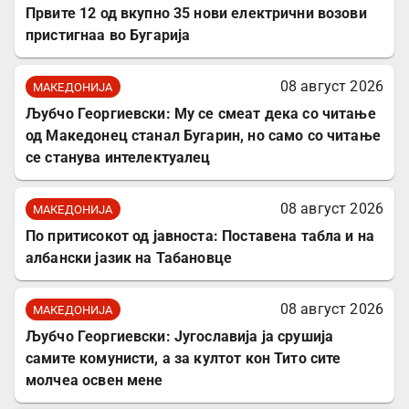
Првите 12 од вкупно 35 нови електрични возови
пристигнаа во Бугарија
08 август 2026
МАКЕДОНИЈА
Љубчо Георгиевски: Му се смеат дека со читање
од Македонец станал Бугарин, но само со читање
се станува интелектуалец
08 август 2026
МАКЕДОНИЈА
По притисокот од јавноста: Поставена табла и на
албански јазик на Табановце
08 август 2026
МАКЕДОНИЈА
Љубчо Георгиевски: Југославија ја срушија
самите комунисти, а за култот кон Тито сите
молчеа освен мене