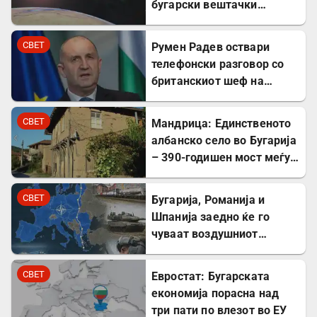
бугарски вештачки
сателит
СВЕТ
Румен Радев оствари
телефонски разговор со
британскиот шеф на
дипломатијата Ед
Милибанд
СВЕТ
Мандрица: Единственото
албанско село во Бугарија
– 390-годишен мост меѓу
Бугарите и Албанците
СВЕТ
Бугарија, Романија и
Шпанија заедно ќе го
чуваат воздушниот
простор на НАТО
СВЕТ
Евростат: Бугарската
економија порасна над
три пати по влезот во ЕУ