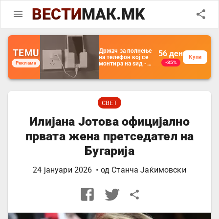
ВЕСТИ
МАК.MK
TEMU
Држач за полнење
56
ден
на телефон кој се
Купи
-35%
Реклама
монтира на ѕид -
Мултифункционален
пластичен
организатор за
чување на покрај
кревет и за ТВ
далечински
СВЕТ
управувач
Илијана Јотова официјално
првата жена претседател на
Бугарија
24 јануари 2026
• од
Станча Јаќимовски