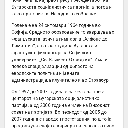
политиката, најпрво преку прес-центарот на
Бугарската социјалистичка партија, а потоа и
како пратеник во Народното собрание.
Родена е на 24 октомври 1964 година во
Софија. Средното образование го завршува во
Француската јазична гимназија „Алфонс де
Ламартин“, а потоа студира бугарска и
француска филологија на Софискиот
универзитет „Св. Климент Охридски“. Има и
повеќе специјализации од областа на
европските политики и јавната
администрација, вклучително и во Стразбур.
Од 1997 до 2007 година е на чело на прес-
центарот на Бугарската социјалистичка
партија, а од 2000 година е член на Високиот
совет на партијата. Во периодот од 2005 до
2007 година е народен претставник, по што ја
продолжува својата кариера на европско ниво.