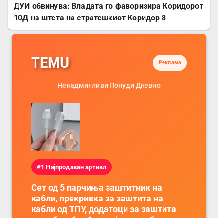
ДУИ обвинува: Владата го фаворизира Коридорот
10Д на штета на стратешкиот Коридор 8
TEMU
Реклама
Ненадминливи Понуди Дневно
#1 Најпродаван артикл
Сет од 5 парчиња заштитник на
кабли, прекривка за заштита на
кабли од ТПУ, додатоци за заштита