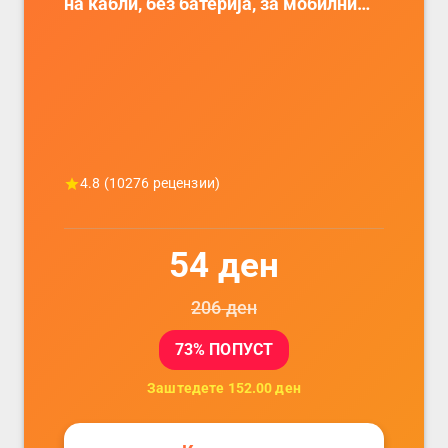
на кабли, без батерија, за мобилни
телефони, комплет за заштита на
податочни линии
4.8
(
10276
рецензии)
54
ден
206
ден
73
% ПОПУСТ
Заштедете
152.00
ден