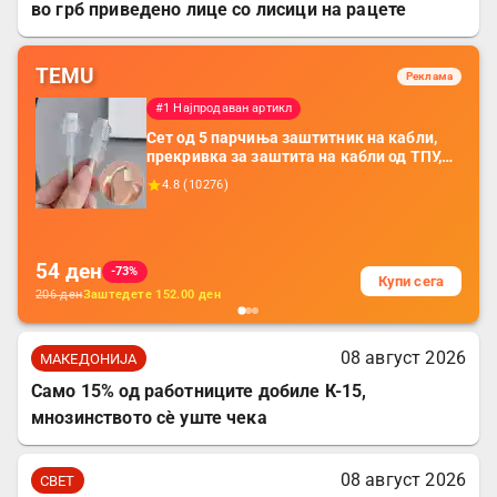
во грб приведено лице со лисици на рацете
TEMU
Реклама
#1 Најпродаван артикл
Сет од 5 парчиња заштитник на кабли,
прекривка за заштита на кабли од ТПУ,
додатоци за заштита на кабли, без
4.8
(
10276
)
батерија, за мобилни телефони, комплет
за заштита на податочни линии
54
ден
-73%
Купи сега
206
ден
Заштедете
152.00
ден
08 август 2026
МАКЕДОНИЈА
Само 15% од работниците добиле К-15,
мнозинството сè уште чека
08 август 2026
СВЕТ