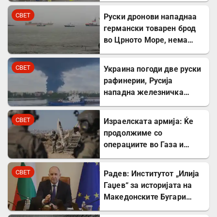
Минхен
СВЕТ
Руски дронови нападнаа
германски товарен брод
во Црното Море, нема
повредени
СВЕТ
Украина погоди две руски
рафинерии, Русија
нападна железничка
станица и товарен брод
СВЕТ
Израелската армија: Ќе
продолжиме со
операциите во Газа и
покрај американскиот
план
СВЕТ
Радев: Институтот „Илија
Гаџев“ за историјата на
Македонските Бугари
стана државна