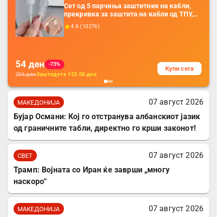
Сет од 5 парчиња заштитник на кабли,
прекривка за заштита на кабли од ТПУ,
додатоци за заштита на кабли, без
4.8
(
10276
)
батерија, за мобилни телефони, комплет
за заштита на податочни линии
54
ден
-73%
Купи сега
206
ден
Заштедете
152.00
ден
07 август 2026
МАКЕДОНИЈА
Бујар Османи: Кој го отстранува албанскиот јазик
од граничните табли, директно го крши законот!
07 август 2026
СВЕТ
Трамп: Војната со Иран ќе заврши „многу
наскоро“
07 август 2026
МАКЕДОНИЈА