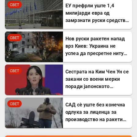
сопственост
СВЕТ
ЕУ префрли уште 1,4
милијарди евра од
замрзнати руски средства
за поддршка на Украина
СВЕТ
Нов руски ракетен напад
врз Киев: Украина не
успеа да пресретне ниту
една ракета
СВЕТ
Сестрата на Ким Чен Ун се
закани со воени мерки
поради јапонското
вооружување
СВЕТ
САД сè уште без конечна
одлука за лиценца за
производство на ракети
„Патриот“ во Украина