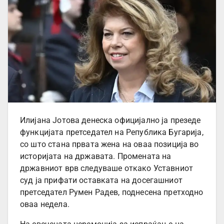
Илијана Јотова денеска официјално ја презеде
функцијата претседател на Република Бугарија,
со што стана првата жена на оваа позиција во
историјата на државата. Промената на
државниот врв следуваше откако Уставниот
суд ја прифати оставката на досегашниот
претседател Румен Радев, поднесена претходно
оваа недела.