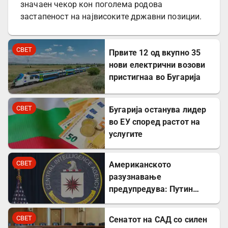
значаен чекор кон поголема родова
застапеност на највисоките државни позиции.
СВЕТ
Првите 12 од вкупно 35
нови електрични возови
пристигнаа во Бугарија
СВЕТ
Бугарија останува лидер
во ЕУ според растот на
услугите
СВЕТ
Американското
разузнавање
предупредува: Путин
може да го тестира НАТО
уште есенва
СВЕТ
Сенатот на САД со силен