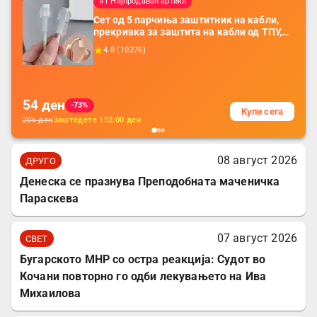
#1 Најпродаван артикл
Сет од 5 парчиња заштитник на кабли,
прекривка за заштита на кабли од ТПУ,
додатоци за заштита на кабли, без
4.8
(
10276
)
батерија, за мобилни телефони, комплет
за заштита на податочни линии
54
ден
-73%
Купи сега
206
ден
Заштедете
152.00
ден
08 август 2026
ДРУГО
Денеска се празнува Преподобната маченичка
Параскева
07 август 2026
СВЕТ
Бугарското МНР со остра реакција: Судот во
Кочани повторно го одби лекувањето на Ива
Михаилова