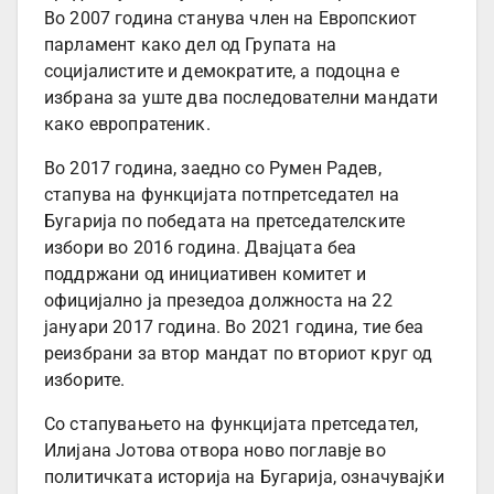
Во 2007 година станува член на Европскиот
парламент како дел од Групата на
социјалистите и демократите, а подоцна е
избрана за уште два последователни мандати
како европратеник.
Во 2017 година, заедно со Румен Радев,
стапува на функцијата потпретседател на
Бугарија по победата на претседателските
избори во 2016 година. Двајцата беа
поддржани од инициативен комитет и
официјално ја презедоа должноста на 22
јануари 2017 година. Во 2021 година, тие беа
реизбрани за втор мандат по вториот круг од
изборите.
Со стапувањето на функцијата претседател,
Илијана Јотова отвора ново поглавје во
политичката историја на Бугарија, означувајќи