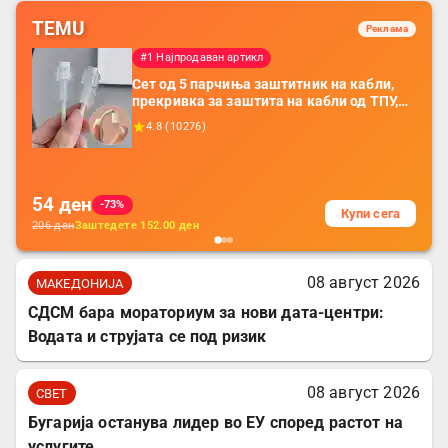
TEMU
Реклама
#1 Најпродаван артикл
Сет од 5 парчиња заштитник на кабли,
прекривка за заштита на кабли од ТПУ,
додатоци за заштита на кабли, без
4.8
(
10276
)
батерија, за мобилни телефони, комплет
за заштита на податочни линии
54
ден
-73%
Купи сега
206
ден
Заштедете
152.00
ден
08 август 2026
МАКЕДОНИЈА
СДСМ бара мораториум за нови дата-центри:
Водата и струјата се под ризик
08 август 2026
СВЕТ
Бугарија останува лидер во ЕУ според растот на
услугите