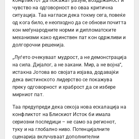
конфликтот да покажат разум, воздржаност и
чувство на одговорност во оваа критична
ситуација. Таа нагласи дека токму сега, повеќе
од кога било, е неопходно да се обнови почитта
кон меѓународните норми и дипломатските
механизми како единствен пат кон одржливи и
долгорочни решенија.
„Луѓето очекуваат мудрост, а не демонстрација
на сила. Дијалог, а не закани. Мир, а не војна“,
истакна Јотова во својата изјава, додавајќи
дека вистинското лидерство се покажува
преку одговорност и храброст да се избере
мирниот пат.
Таа предупреди дека секоја нова ескалација на
конфликтот на Блискиот Исток би имала
сериозни последици – не само за регионот,
туку и на глобално ниво. Потенцијалните
сценарија вклучуваат дополнителни