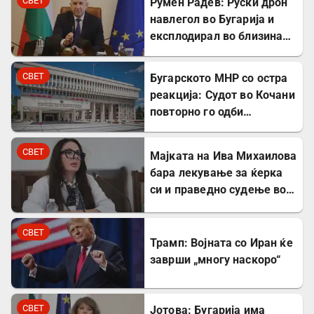
СВЕТ
Румен Радев: Руски дрон
навлегол во Бугарија и
експлодирал во близина
на гасовод
СВЕТ
Бугарското МНР со остра
реакција: Судот во Кочани
повторно го одби
лекувањето на Ива
Михаилова
СВЕТ
Мајката на Ива Михаилова
бара лекување за ќерка
си и праведно судење во
Северна Македонија
СВЕТ
Трамп: Војната со Иран ќе
заврши „многу наскоро“
СВЕТ
Јотова: Бугарија има