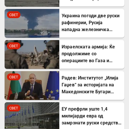
повредени
СВЕТ
Украина погоди две руски
рафинерии, Русија
нападна железничка
станица и товарен брод
СВЕТ
Израелската армија: Ќе
продолжиме со
операциите во Газа и
покрај американскиот
план
СВЕТ
Радев: Институтот „Илија
Гаџев“ за историјата на
Македонските Бугари
стана државна
сопственост
СВЕТ
ЕУ префрли уште 1,4
милијарди евра од
замрзнати руски средства