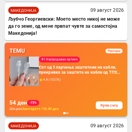
09 август 2026
МАКЕДОНИЈА
Љубчо Георгиевски: Моето место никој не може
да го земе, од мене првпат чувте за самостојна
Македонија!
TEMU
Реклама
#1 Најпродаван артикл
Сет од 5 парчиња заштитник на кабли,
прекривка за заштита на кабли од ТПУ,
додатоци за заштита на кабли, без
4.8
(
10276
)
батерија, за мобилни телефони, комплет
за заштита на податочни линии
54
ден
-73%
Купи сега
206
ден
Заштедете
152.00
ден
09 август 2026
МАКЕДОНИЈА