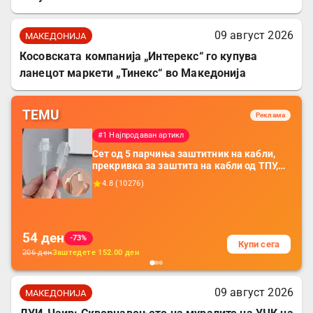
09 август 2026
МАКЕДОНИЈА
Косовската компанија „Интерекс“ го купува
ланецот маркети „Тинекс“ во Македонија
TEMU
Реклама
#1 Најпродаван артикл
Сет од 5 парчиња заштитник на кабли,
прекривка за заштита на кабли од ТПУ,
додатоци за заштита на кабли, без
4.8
(
10276
)
батерија, за мобилни телефони, комплет
за заштита на податочни линии
54
ден
-73%
Купи сега
206
ден
Заштедете
152.00
ден
09 август 2026
МАКЕДОНИЈА