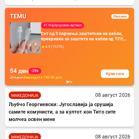
TEMU
Реклама
#1 Најпродаван артикл
Сет од 5 парчиња заштитник на кабли,
прекривка за заштита на кабли од ТПУ,
додатоци за заштита на кабли, без
4.8
(
10276
)
батерија, за мобилни телефони, комплет
за заштита на податочни линии
54
ден
-73%
Купи сега
206
ден
Заштедете
152.00
ден
08 август 2026
МАКЕДОНИЈА
Љубчо Георгиевски: Југославија ја срушија
самите комунисти, а за култот кон Тито сите
молчеа освен мене
08 август 2026
МАКЕДОНИЈА