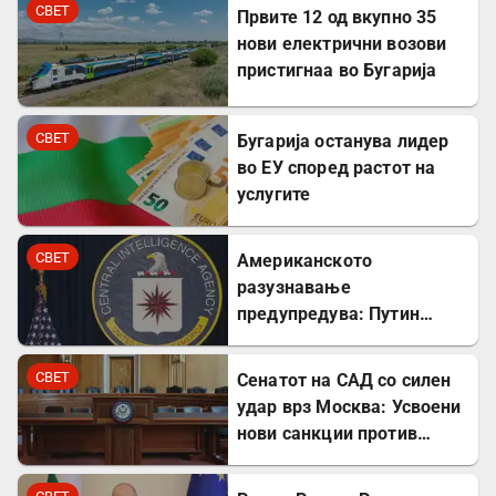
СВЕТ
Првите 12 од вкупно 35
нови електрични возови
пристигнаа во Бугарија
СВЕТ
Бугарија останува лидер
во ЕУ според растот на
услугите
СВЕТ
Американското
разузнавање
предупредува: Путин
може да го тестира НАТО
уште есенва
СВЕТ
Сенатот на САД со силен
удар врз Москва: Усвоени
нови санкции против
Русија