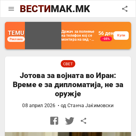
ВЕСТИ
МАК.MK
TEMU
Држач за полнење
56
ден
на телефон кој се
Купи
-35%
Реклама
монтира на ѕид -
Мултифункционален
пластичен
организатор за
чување на покрај
кревет и за ТВ
далечински
СВЕТ
управувач
Јотова за војната во Иран:
Време е за дипломатија, не за
оружје
08 април 2026
• од
Станча Јаќимовски