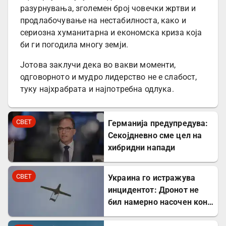
разурнувања, зголемен број човечки жртви и
продлабочување на нестабилноста, како и
сериозна хуманитарна и економска криза која
би ги погодила многу земји.
Јотова заклучи дека во вакви моменти,
одговорното и мудро лидерство не е слабост,
туку најхрабрата и најпотребна одлука.
СВЕТ
Германија предупредува:
Секојдневно сме цел на
хибридни напади
СВЕТ
Украина го истражува
инцидентот: Дронот не
бил намерно насочен кон
Бугарија