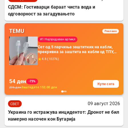
СДСМ: Гостиварци бараат чиста вода и
одговорност за загадувањето
TEMU
Реклама
#1 Најпродаван артикл
Сет од 5 парчиња заштитник на кабли,
прекривка за заштита на кабли од ТПУ,
додатоци за заштита на кабли, без
4.8
(
10276
)
батерија, за мобилни телефони, комплет
за заштита на податочни линии
54
ден
-73%
Купи сега
206
ден
Заштедете
152.00
ден
09 август 2026
СВЕТ
Украина го истражува инцидентот: Дронот не бил
намерно насочен кон Бугарија