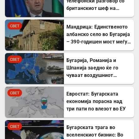
телефонски разговор со
британскиот шеф на
дипломатијата Ед
Милибанд
СВЕТ
Мандрица: Единственото
албанско село во Бугарија
– 390-годишен мост меѓу
Бугарите и Албанците
СВЕТ
Бугарија, Романија и
Шпанија заедно ќе го
чуваат воздушниот
простор на НАТО
СВЕТ
Евростат: Бугарската
економија порасна над
три пати по влезот во ЕУ
СВЕТ
Бугарската трага во
вселенскиот бизнис: Во