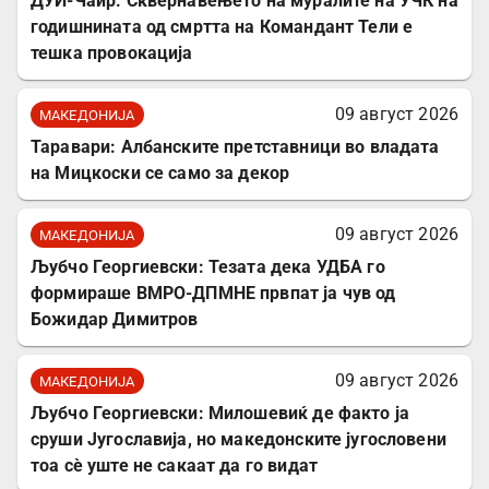
ДУИ-Чаир: Сквернавењето на муралите на УЧК на
годишнината од смртта на Командант Тели е
тешка провокација
09 август 2026
МАКЕДОНИЈА
Таравари: Албанските претставници во владата
на Мицкоски се само за декор
09 август 2026
МАКЕДОНИЈА
Љубчо Георгиевски: Тезата дека УДБА го
формираше ВМРО-ДПМНЕ првпат ја чув од
Божидар Димитров
09 август 2026
МАКЕДОНИЈА
Љубчо Георгиевски: Милошевиќ де факто ја
сруши Југославија, но македонските југословени
тоа сè уште не сакаат да го видат