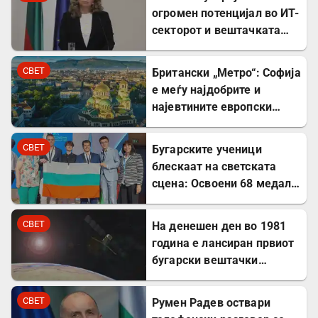
огромен потенцијал во ИТ-
секторот и вештачката
интелигенција
СВЕТ
Британски „Метро“: Софија
е меѓу најдобрите и
најевтините европски
дестинации за туристите
СВЕТ
Бугарските ученици
блескаат на светската
сцена: Освоени 68 медали
на меѓународни
олимпијади во 2026
СВЕТ
На денешен ден во 1981
година
година е лансиран првиот
бугарски вештачки
сателит
СВЕТ
Румен Радев оствари