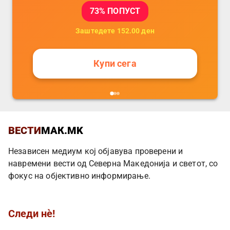
73
% ПОПУСТ
Заштедете
152.00
ден
Купи сега
ВЕСТИ
МАК.MK
Независен медиум кој објавува проверени и
навремени вести од Северна Македонија и светот, со
фокус на објективно информирање.
Следи нè!