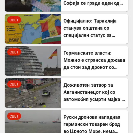
Софија се гради еден од
најголемите вселенски
центри во Европа
СВЕТ
Официјално: Тараклија
станува општина со
специјален статус за
заштита на Бугарите во
Молдавија
СВЕТ
Германските власти:
Можно е странска држава
да стои зад дронот со
експлозив во Лајпциг
СВЕТ
Доживотен затвор за
Авганистанецот кој со
автомобил усмрти мајка и
двегодишно девојче во
Минхен
СВЕТ
Руски дронови нападнаа
германски товарен брод
во Црното Море, нема