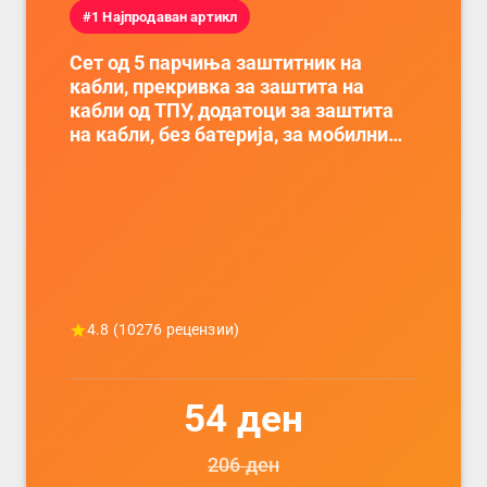
#1 Најпродаван артикл
Сет од 5 парчиња заштитник на
кабли, прекривка за заштита на
кабли од ТПУ, додатоци за заштита
на кабли, без батерија, за мобилни
телефони, комплет за заштита на
податочни линии
4.8
(
10276
рецензии)
54
ден
206
ден