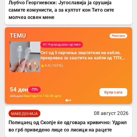
Љубчо Георгиевски: Југославија ја срушија
самите комунисти, а за култот кон Тито сите
молчеа освен мене
TEMU
Реклама
#1 Најпродаван артикл
Сет од 5 парчиња заштитник на кабли,
прекривка за заштита на кабли од ТПУ,
додатоци за заштита на кабли, без
4.8
(
10276
)
батерија, за мобилни телефони, комплет
за заштита на податочни линии
54
ден
-73%
Купи сега
206
ден
Заштедете
152.00
ден
08 август 2026
МАКЕДОНИЈА
Полицаец од Скопје ќе одговара кривично: Удрил
во грб приведено лице со лисици на рацете