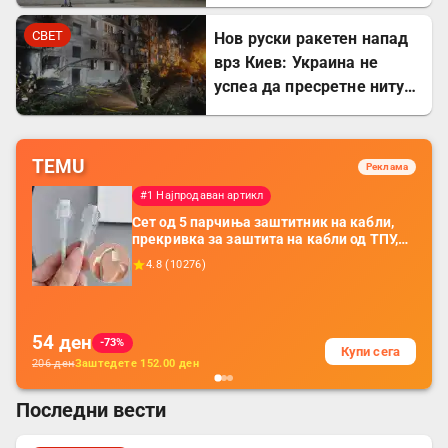
за поддршка на Украина
СВЕТ
Нов руски ракетен напад
врз Киев: Украина не
успеа да пресретне ниту
една ракета
TEMU
Реклама
#1 Најпродаван артикл
Сет од 5 парчиња заштитник на кабли,
прекривка за заштита на кабли од ТПУ,
додатоци за заштита на кабли, без
4.8
(
10276
)
батерија, за мобилни телефони, комплет
за заштита на податочни линии
54
ден
-73%
Купи сега
206
ден
Заштедете
152.00
ден
Последни вести