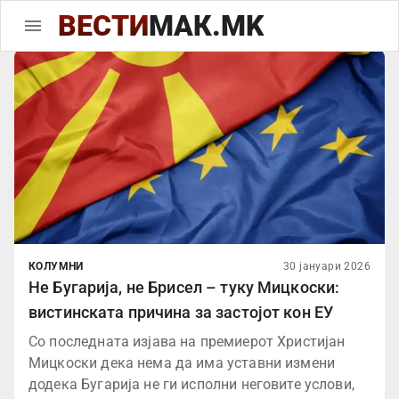
ВЕСТИ
МАК.MK
КОЛУМНИ
30 јануари 2026
Не Бугарија, не Брисел – туку Мицкоски:
вистинската причина за застојот кон ЕУ
Со последната изјава на премиерот Христијан
Мицкоски дека нема да има уставни измени
додека Бугарија не ги исполни неговите услови,