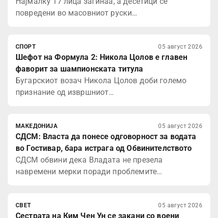
Најмалку 17 лица загинаа, а десетици се
повредени во масовниот руски…
СПОРТ
05 август 2026
Шефот на Формула 2: Никола Цолов е главен
фаворит за шампионската титула
Бугарскиот возач Никола Цолов доби големо
признание од извршниот…
МАКЕДОНИЈА
05 август 2026
СДСМ: Власта да понесе одговорност за водата
во Гостивар, бара истрага од Обвинителството
СДСМ обвини дека Владата не презела
навремени мерки поради проблемите…
СВЕТ
05 август 2026
Сестрата на Ким Чен Ун се закани со воени