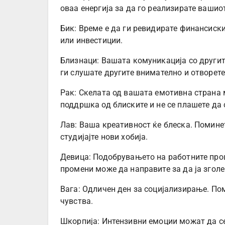
оваа енергија за да го реализирате вашио
Бик: Време е да ги ревидирате финансиски
или инвестиции.
Близнаци: Вашата комуникација со другит
ги слушате другите внимателно и отворете 
Рак: Скелата од вашата емотивна страна 
поддршка од блиските и не се плашете да 
Лав: Ваша креативност ќе блеска. Помине
студијајте нови хобија.
Девица: Подобрувањето на работните проц
промени може да направите за да ја згол
Вага: Одличен ден за социјализирање. Пом
чувства.
Шкорпија: Интензивни емоции можат да се 