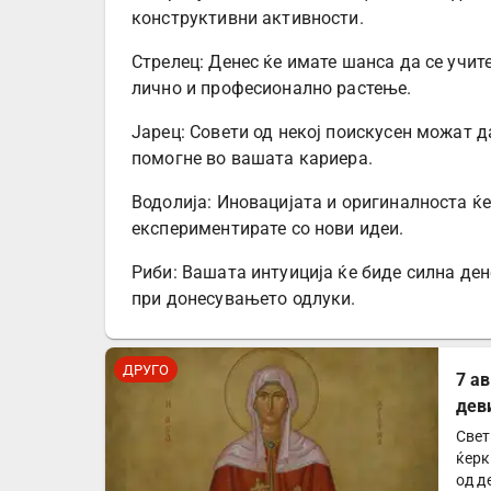
конструктивни активности.
Стрелец: Денес ќе имате шанса да се учит
лично и професионално растење.
Јарец: Совети од некој поискусен можат да
помогне во вашата кариера.
Водолија: Иновацијата и оригиналноста ќе
експериментирате со нови идеи.
Риби: Вашата интуиција ќе биде силна дене
при донесувањето одлуки.
ДРУГО
7 а
дев
Свет
ќерк
од д