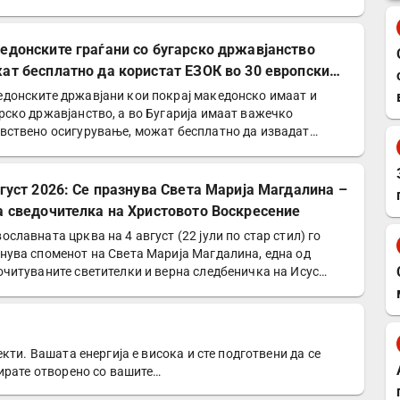
едонските граѓани со бугарско државјанство
ат бесплатно да користат ЕЗОК во 30 европски
ји
донските државјани кои покрај македонско имаат и
рско државјанство, а во Бугарија имаат важечко
вствено осигурување, можат бесплатно да извадат
опска…
вгуст 2026: Се празнува Света Марија Магдалина –
а сведочителка на Христовото Воскресение
ославната црква на 4 август (22 јули по стар стил) го
нува споменот на Света Марија Магдалина, една од
очитуваните светителки и верна следбеничка на Исус…
кти. Вашата енергија е висока и сте подготвени да се
ирате отворено со вашите…