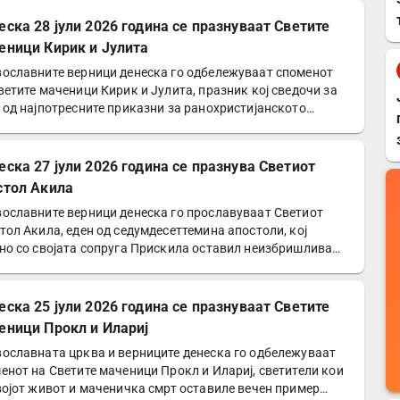
еска 28 јули 2026 година се празнуваат Светите
еници Кирик и Јулита
ославните верници денеска го одбележуваат споменот
ветите маченици Кирик и Јулита, празник кој сведочи за
 од најпотресните приказни за ранохристијанското…
еска 27 јули 2026 година се празнува Светиот
стол Акила
ославните верници денеска го прославуваат Светиот
тол Акила, еден од седумдесеттемина апостоли, кој
но со својата сопруга Прискила оставил неизбришлива
а…
еска 25 јули 2026 година се празнуваат Светите
еници Прокл и Илариј
ославната црква и верниците денеска го одбележуваат
енот на Светите маченици Прокл и Илариј, светители кои
војот живот и маченичка смрт оставиле вечен пример…