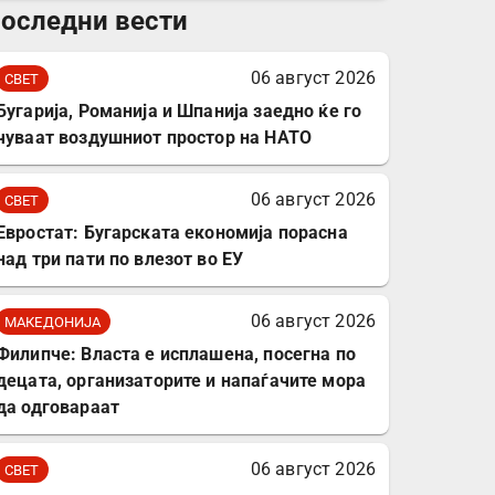
оследни вести
комплет за заштита на
податочни линии
06 август 2026
СВЕТ
Бугарија, Романија и Шпанија заедно ќе го
чуваат воздушниот простор на НАТО
06 август 2026
СВЕТ
Евростат: Бугарската економија порасна
над три пати по влезот во ЕУ
06 август 2026
МАКЕДОНИЈА
Филипче: Власта е исплашена, посегна по
децата, организаторите и напаѓачите мора
да одговараат
06 август 2026
СВЕТ