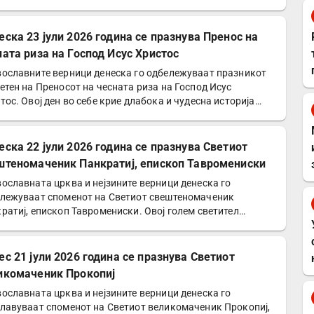
а 23 јули 2026 година се празнува Пренос на
ната риза на Господ Исус Христос
ославните верници денеска го одбележуваат празникот
етен на Преносот на чесната риза на Господ Исус
тос. Овој ден во себе крие длабока и чудесна историја
…
а 22 јули 2026 година се празнува Светиот
штеномаченик Панкратиј, епископ Тавромениски
ославната црква и нејзините верници денеска го
лежуваат споменот на Светиот свештеномаченик
ратиј, епископ Тавромениски. Овој голем светител
нува…
ес 21 јули 2026 година се празнува Светиот
икомаченик Прокопиј
ославната црква и нејзините верници денеска го
лавуваат споменот на Светиот великомаченик Прокопиј,