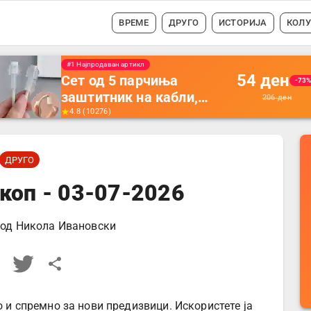
ВРЕМЕ
ДРУГО
ИСТОРИЈА
КОЛ
#1 Најпродавано
56
ден
Држач за полнење на
-35
телефон кој се монтира
87
ден
на ѕид -
4.5
(
16742
)
Мултифункционален
пластичен организатор
ДРУГО
за чување на покрај
кревет и за ТВ
коп - 03-07-2026
далечински управувач
 од
Никола Ивановски
о и спремно за нови предизвици. Искористете ја