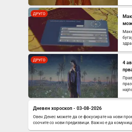
ДРУГО
Mак
мож
зем
Маке
буга
здра
Евр
ДРУГО
4 а
прв
Прав
праз
најп
Дневен хороскоп - 03-08-2026
Овен Денес можете да се фокусирате на нови прое
ДРУГО
соочите со нови предизвици. Важно е да комуниц