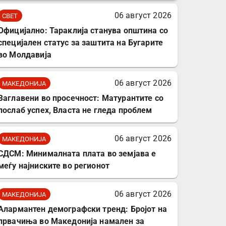
комплет за заштита на
06 август 2026
СВЕТ
податочни линии
Официјално: Тараклија станува општина со
специјален статус за заштита на Бугарите
во Молдавија
06 август 2026
МАКЕДОНИЈА
Заглавени во просечност: Матурантите со
послаб успех, Власта не гледа проблем
06 август 2026
МАКЕДОНИЈА
СДСМ: Минималната плата во земјава е
меѓу најниските во регионот
06 август 2026
МАКЕДОНИЈА
Алармантен демографски тренд: Бројот на
првачиња во Македонија намален за