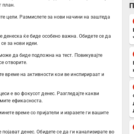
П
т план.
те цели. Размислете за нови начини на заштеда
е денеска ќе биде особено важна. Обидете се да
се за нови идеи.
може да биде подложна на тест. Повикувајте
се отворите.
те време на активности кои ве инспирираат и
еси е во фокусот денес. Разгледајте какви
емите ефикасноста.
инете време со пријатели и изразете ги вашите
појават денес. Обидете се да ги канализирате во