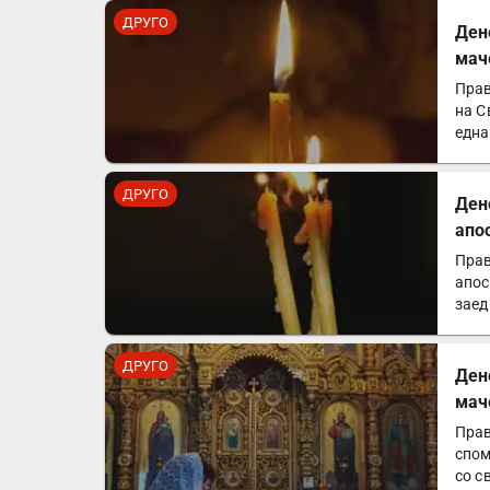
ДРУГО
Ден
мач
Прав
на С
една
ДРУГО
Ден
апо
Прав
апос
заед
траг
ДРУГО
Ден
мач
Прав
спом
со с