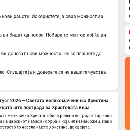
е нови работи. Искористете ја оваа можност за
 ви бидат од полза. Побарајте ментор кој ќе ви
 ви донесат нови можности. Не се плашете да
с. Слушајте ја и доверете се на вашите чувства
вгуст 2026 – Светата великомаченичка Христина,
ицата што пострада за Христовата вера
ата маченичка Христина била родена во градот Тир како
а на царскиот намесник Урбан, кој бил незнабожец. Иако
етството го носела името Христина, до својата…