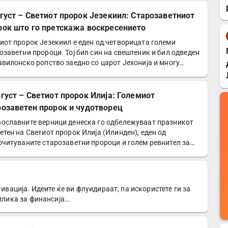
вгуст – Светиот пророк Језекиил: Старозаветниот
рок што го претскажа воскресението
иот пророк Језекиил е еден од четворицата големи
озаветни пророци. Тој бил син на свештеник и бил одведен
авилонско ропство заедно со царот Јехонија и многу…
вгуст – Светиот пророк Илија: Големиот
розаветен пророк и чудотворец
ославните верници денеска го одбележуваат празникот
етен на Светиот пророк Илија (Илинден), еден од
очитуваните старозаветни пророци и голем ревнител за…
тивација. Идеите ќе ви флуидираат, па искористете ги за
рилика за финансија…