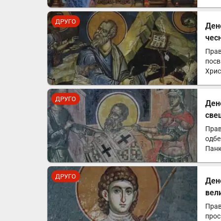
ДРУГО
Денеск
чес
Прав
посв
Хрис
која
ДРУГО
Денеск
све
Прав
одбе
Панк
оста
ДРУГО
Ден
вел
Прав
прос