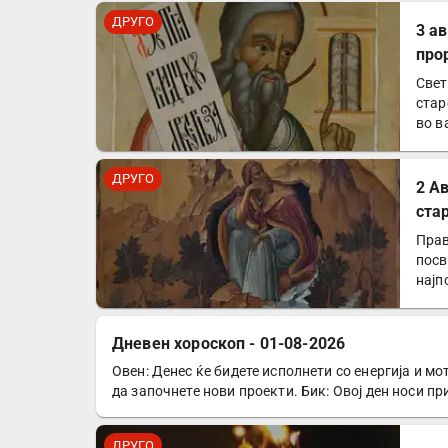
ДРУГО
3 а
про
Свет
стар
во в
ДРУГО
2 А
ста
Прав
посв
најп
Дневен хороскоп - 01-08-2026
Овен: Денес ќе бидете исполнети со енергија и мо
ДРУГО
да започнете нови проекти. Бик: Овој ден носи п
ДРУГО