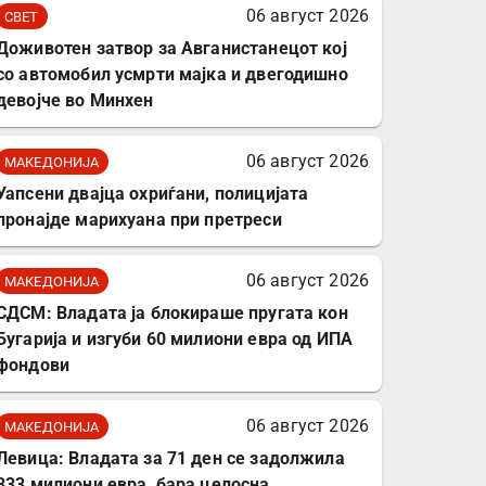
комплет за заштита на
06 август 2026
СВЕТ
податочни линии
Доживотен затвор за Авганистанецот кој
со автомобил усмрти мајка и двегодишно
девојче во Минхен
06 август 2026
МАКЕДОНИЈА
Уапсени двајца охриѓани, полицијата
пронајде марихуана при претреси
06 август 2026
МАКЕДОНИЈА
СДСМ: Владата ја блокираше пругата кон
Бугарија и изгуби 60 милиони евра од ИПА
фондови
06 август 2026
МАКЕДОНИЈА
Левица: Владата за 71 ден се задолжила
333 милиони евра, бара целосна