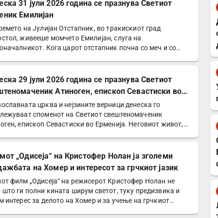
еска 31 јули 2026 година се празнува Светиот
еник Емилијан
ремето на Јулијан Отстапник, во тракискиот град
стол, живееше момчето Емилијан, слуга на
оначалникот. Кога царот отстапник почна со меч и со
 да го сотира…
еска 29 јули 2026 година се празнува Светиот
штеномаченик Атиноген, епископ Севастиски во
енија
ославната црква и нејзините верници денеска го
лежуваат споменот на Светиот свештеномаченик
оген, епископ Севастиски во Ерменија. Неговиот живот,
етеност…
мот „Одисеја“ на Кристофер Нолан ја зголеми
дажбата на Хомер и интересот за грчкиот јазик
от филм „Одисеја“ на режисерот Кристофер Нолан не
 што ги полни кината ширум светот, туку предизвика и
м интерес за делото на Хомер и за учење на грчкиот…