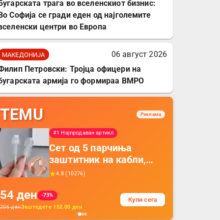
Бугарската трага во вселенскиот бизнис:
Во Софија се гради еден од најголемите
вселенски центри во Европа
06 август 2026
МАКЕДОНИЈА
Филип Петровски: Тројца офицери на
бугарската армија го формираа ВМРО
TEMU
Реклама
#1 Најпродаван артикл
Сет од 5 парчиња
заштитник на кабли,
прекривка за заштита
4.8
(
10276
)
на кабли од ТПУ,
54
ден
додатоци за заштита на
-73%
Купи сега
кабли, без батерија, за
206
ден
Заштедете
152.00
ден
мобилни телефони,