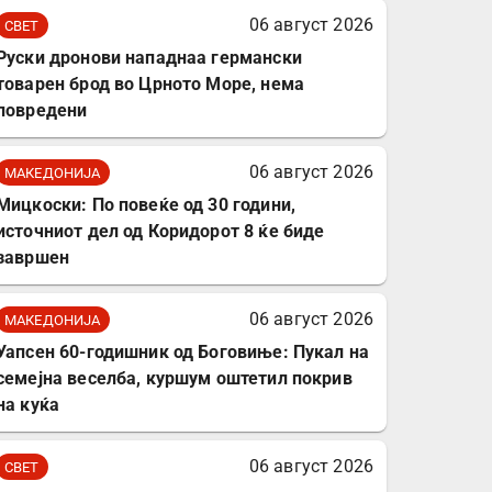
комплет за заштита на
06 август 2026
СВЕТ
податочни линии
Руски дронови нападнаа германски
товарен брод во Црното Море, нема
повредени
06 август 2026
МАКЕДОНИЈА
Мицкоски: По повеќе од 30 години,
источниот дел од Коридорот 8 ќе биде
завршен
06 август 2026
МАКЕДОНИЈА
Уапсен 60-годишник од Боговиње: Пукал на
семејна веселба, куршум оштетил покрив
на куќа
06 август 2026
СВЕТ