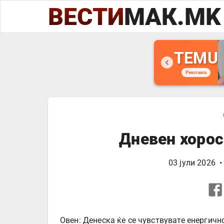
ВЕСТИ
МАК.MK
TEMU
Реклама
Дневен хорос
03 јули 2026
•
Овен: Денеска ќе се чувствувате енергичн