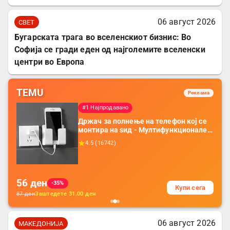
06 август 2026
СВЕТ
Бугарската трага во вселенскиот бизнис: Во
Софија се гради еден од најголемите вселенски
центри во Европа
TEMU
Реклама
#1 Најпродавано
Држач за полнење на телефон кој се
монтира на ѕид - Мултифункционален
пластичен организатор за чување на
4.5
(
16742
)
покрај кревет и за ТВ далечински
управувач
56
ден
-35%
Купи сега
87
ден
Заштедете
31.00
ден
06 август 2026
МАКЕДОНИЈА