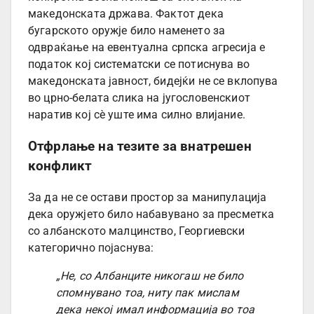
македонската држава. Фактот дека
бугарското оружје било наменето за
одвраќање на евентуална српска агресија е
податок кој систематски се потиснува во
македонската јавност, бидејќи не се вклопува
во црно-белата слика на југословенскиот
наратив кој сè уште има силно влијание.
Отфрлање на тезите за внатрешен
конфликт
За да не се остави простор за манипулација
дека оружјето било набавувано за пресметка
со албанското малцинство, Георгиевски
категорично појаснува:
„Не, со Албанците никогаш не било
спомнувано тоа, ниту пак мислам
дека некој имал информација во тоа