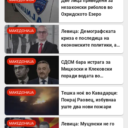
Две лица приведени за
незаконски риболов во
Охридското Езеро
МАКЕДОНИЈА
Левица: Демографската
криза е последица на
економските политики, а
не на граѓаните
МАКЕДОНИЈА
СДСМ бара истрага за
Мицкоски и Клековски
поради водата во
Гостивар
МАКЕДОНИЈА
Тешка ноќ во Кавадарци:
Покрај Раовец, избувнаа
уште два нови пожари
МАКЕДОНИЈА
Левица: Муцунски не го