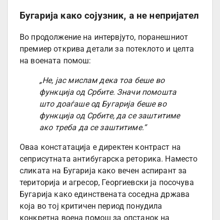
Бугарија како сојузник, а не непријател
Во продолжение на интервјуто, поранешниот
премиер открива детали за потеклото и целта
на воената помош:
„Не, јас мислам дека тоа беше во
функција од Србите. Значи помошта
што доаѓаше од Бугарија беше во
функција од Србите, да се заштитиме
ако треба да се заштитиме.“
Оваа констатација е директен контраст на
сеприсутната антибугарска реторика. Наместо
сликата на Бугарија како вечен аспирант за
територија и агресор, Георгиевски ја посочува
Бугарија како единствената соседна држава
која во тој критичен период понудила
конкретна воена помош за опстанок на