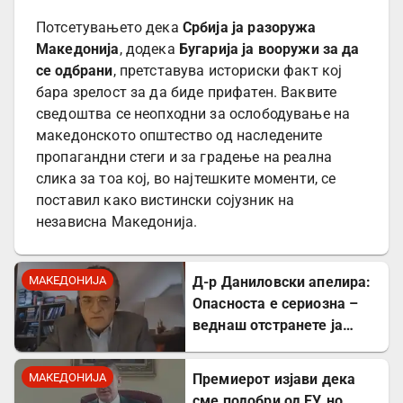
Потсетувањето дека
Србија ја разоружа
Македонија
, додека
Бугарија ја вооружи за да
се одбрани
, претставува историски факт кој
бара зрелост за да биде прифатен. Ваквите
сведоштва се неопходни за ослободување на
македонското општество од наследените
пропагандни стеги и за градење на реална
слика за тоа кој, во најтешките моменти, се
поставил како вистински сојузник на
независна Македонија.
МАКЕДОНИЈА
Д-р Даниловски апелира:
Опасноста е сериозна –
веднаш отстранете ја
застоената вода за да се
заштитите од
МАКЕДОНИЈА
Премиерот изјави дека
западнонилска треска!
сме подобри од ЕУ, но