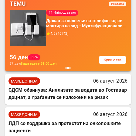
TEMU
Реклама
#1 Најпродавано
Држач за полнење на телефон кој се
монтира на ѕид - Мултифункционален
пластичен организатор за чување на
4.5
(
16742
)
покрај кревет и за ТВ далечински
управувач
56
ден
-35%
Купи сега
87
ден
Заштедете
31.00
ден
06 август 2026
МАКЕДОНИЈА
СДСМ обвинува: Анализите за водата во Гостивар
доцнат, а граѓаните се изложени на ризик
06 август 2026
МАКЕДОНИЈА
ЛДП со поддршка за протестот на онколошките
пациенти