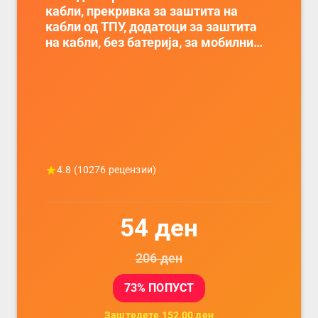
Држач за полнење на телефон кој се
монтира на ѕид -
Мултифункционален пластичен
организатор за чување на покрај
кревет и за ТВ далечински управувач
4.5
(
16742
рецензии)
56
ден
87
ден
35
% ПОПУСТ
Заштедете
31.00
ден