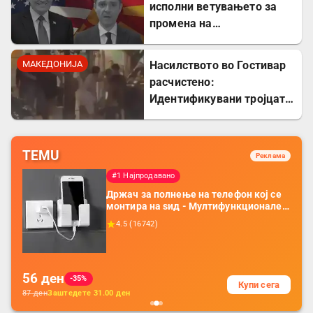
исполни ветувањето за
промена на
американската визната
политика
МАКЕДОНИЈА
Насилството во Гостивар
расчистено:
Идентификувани тројцата
напаѓачи, двајца се
малолетници
TEMU
Реклама
#1 Најпродавано
Држач за полнење на телефон кој се
монтира на ѕид - Мултифункционален
пластичен организатор за чување на
4.5
(
16742
)
покрај кревет и за ТВ далечински
управувач
56
ден
-35%
Купи сега
87
ден
Заштедете
31.00
ден