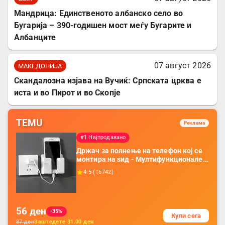
Мандрица: Единственото албанско село во
Бугарија – 390-годишен мост меѓу Бугарите и
Албанците
07 август 2026
МАКЕДОНИЈА
Скандалозна изјава на Вучиќ: Српската црква е
иста и во Пирот и во Скопје
TEMU
Реклама
#1 Најпродавано
Држач за полнење на телефон кој се
монтира на ѕид - Мултифункционален
пластичен организатор за чување на
4.5
(
16742
)
покрај кревет и за ТВ далечински
управувач
56
ден
-35%
Купи сега
87
ден
Заштедете
31.00
ден