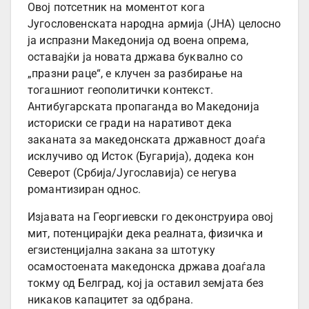
Овој потсетник на моментот кога
Југословенската народна армија (ЈНА) целосно
ја испразни Македонија од воена опрема,
оставајќи ја новата држава буквално со
„празни раце“, е клучен за разбирање на
тогашниот геополитички контекст.
Антибугарската пропаганда во Македонија
историски се гради на наративот дека
заканата за македонската државност доаѓа
исклучиво од Исток (Бугарија), додека кон
Северот (Србија/Југославија) се негува
романтизиран однос.
Изјавата на Георгиевски го деконструира овој
мит, потенцирајќи дека реалната, физичка и
егзистенцијална закана за штотуку
осамостоената македонска држава доаѓала
токму од Белград, кој ја оставил земјата без
никаков капацитет за одбрана.