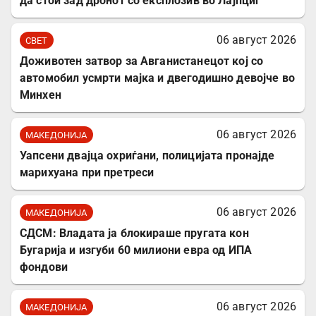
да стои зад дронот со експлозив во Лајпциг
06 август 2026
СВЕТ
Доживотен затвор за Авганистанецот кој со
автомобил усмрти мајка и двегодишно девојче во
Минхен
06 август 2026
МАКЕДОНИЈА
Уапсени двајца охриѓани, полицијата пронајде
марихуана при претреси
06 август 2026
МАКЕДОНИЈА
СДСМ: Владата ја блокираше пругата кон
Бугарија и изгуби 60 милиони евра од ИПА
фондови
06 август 2026
МАКЕДОНИЈА