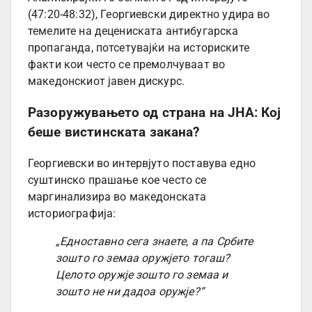
(47:20-48:32), Георгиевски директно удира во
темелите на децениската антибугарска
пропаганда, потсетувајќи на историските
факти кои често се премолчуваат во
македонскиот јавен дискурс.
Разоружувањето од страна на ЈНА: Кој
беше вистинската закана?
Георгиевски во интервјуто поставува едно
суштинско прашање кое често се
маргинализира во македонската
историографија:
„Едноставно сега знаете, а па Србите
зошто го земаа оружјето тогаш?
Целото оружје зошто го земаа и
зошто не ни дадоа оружје?“