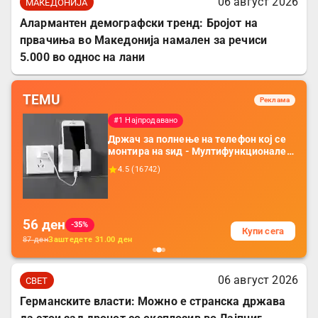
06 август 2026
МАКЕДОНИЈА
Алармантен демографски тренд: Бројот на
првачиња во Македонија намален за речиси
5.000 во однос на лани
TEMU
Реклама
#1 Најпродавано
Држач за полнење на телефон кој се
монтира на ѕид - Мултифункционален
пластичен организатор за чување на
4.5
(
16742
)
покрај кревет и за ТВ далечински
управувач
56
ден
-35%
Купи сега
87
ден
Заштедете
31.00
ден
06 август 2026
СВЕТ
Германските власти: Можно е странска држава