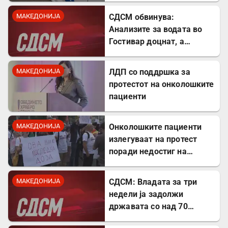
МАКЕДОНИЈА
СДСМ обвинува:
Анализите за водата во
Гостивар доцнат, а
граѓаните се изложени на
ризик
МАКЕДОНИЈА
ЛДП со поддршка за
протестот на онколошките
пациенти
МАКЕДОНИЈА
Онколошките пациенти
излегуваат на протест
поради недостиг на
лекови
МАКЕДОНИЈА
СДСМ: Владата за три
недели ја задолжи
државата со над 70
милиони евра