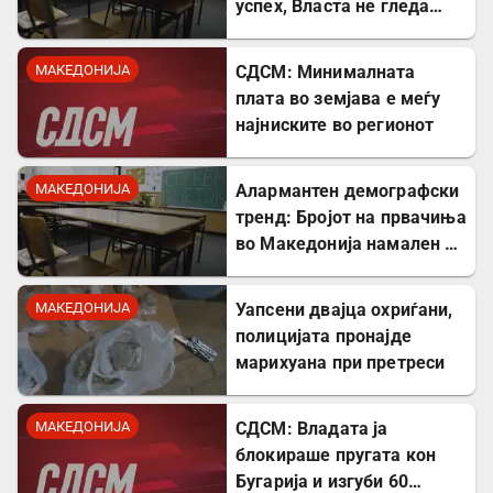
успех, Власта не гледа
проблем
МАКЕДОНИЈА
СДСМ: Минималната
плата во земјава е меѓу
најниските во регионот
МАКЕДОНИЈА
Алармантен демографски
тренд: Бројот на првачиња
во Македонија намален за
речиси 5.000 во однос на
лани
МАКЕДОНИЈА
Уапсени двајца охриѓани,
полицијата пронајде
марихуана при претреси
МАКЕДОНИЈА
СДСМ: Владата ја
блокираше пругата кон
Бугарија и изгуби 60