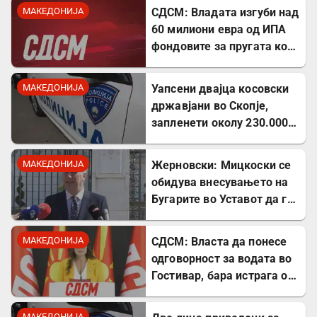
МАКЕДОНИЈА
СДСМ: Владата изгуби над
60 милиони евра од ИПА
фондовите за пругата кон
Бугарија
МАКЕДОНИЈА
Уапсени двајца косовски
државјани во Скопје,
запленети околу 230.000
евра
МАКЕДОНИЈА
Жерновски: Мицкоски се
обидува внесувањето на
Бугарите во Уставот да го
претстави како победа
МАКЕДОНИЈА
СДСМ: Власта да понесе
одговорност за водата во
Гостивар, бара истрага од
Обвинителството
МАКЕДОНИЈА