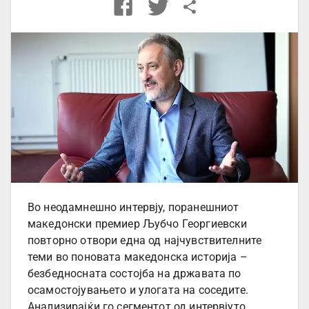
Во неодамнешно интервју, поранешниот
македонски премиер Љубчо Георгиевски
повторно отвори една од најчувствителните
теми во поновата македонска историја –
безбедносната состојба на државата по
осамостојувањето и улогата на соседите.
Анализирајќи го сегментот од интервјуто