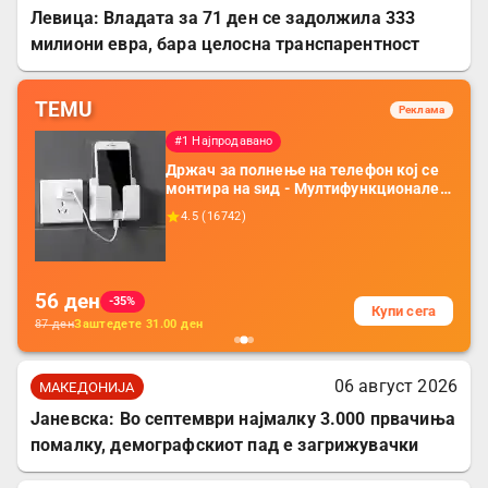
Левица: Владата за 71 ден се задолжила 333
милиони евра, бара целосна транспарентност
TEMU
Реклама
#1 Најпродавано
Држач за полнење на телефон кој се
монтира на ѕид - Мултифункционален
пластичен организатор за чување на
4.5
(
16742
)
покрај кревет и за ТВ далечински
управувач
56
ден
-35%
Купи сега
87
ден
Заштедете
31.00
ден
06 август 2026
МАКЕДОНИЈА
Јаневска: Во септември најмалку 3.000 првачиња
помалку, демографскиот пад е загрижувачки