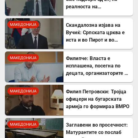
реалноста на
потрошувачката кошница
го демантира
МАКЕДОНИЈА
Скандалозна изјава на
Вучиќ: Српската црква е
иста и во Пирот и во
Скопје
МАКЕДОНИЈА
Филипче: Власта е
исплашена, посегна по
децата, организаторите и
напаѓачите мора да
одговараат
МАКЕДОНИЈА
Филип Петровски: Тројца
офицери на бугарската
армија го формираа ВМРО
МАКЕДОНИЈА
Заглавени во просечност:
Матурантите со послаб