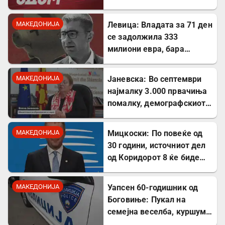
милиони евра од ИПА
фондови
МАКЕДОНИЈА
Левица: Владата за 71 ден
се задолжила 333
милиони евра, бара
целосна транспарентност
МАКЕДОНИЈА
Јаневска: Во септември
најмалку 3.000 првачиња
помалку, демографскиот
пад е загрижувачки
МАКЕДОНИЈА
Мицкоски: По повеќе од
30 години, источниот дел
од Коридорот 8 ќе биде
завршен
МАКЕДОНИЈА
Уапсен 60-годишник од
Боговиње: Пукал на
семејна веселба, куршум
оштетил покрив на куќа