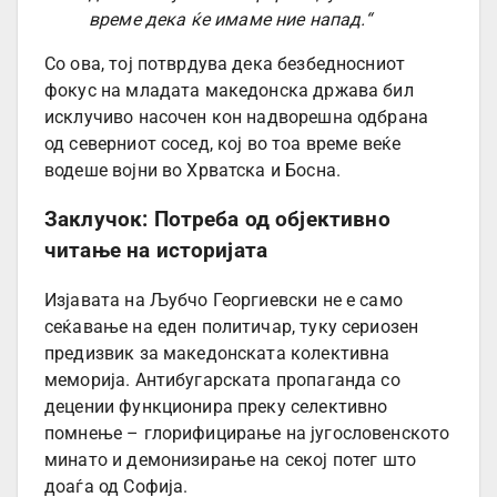
време дека ќе имаме ние напад.“
Со ова, тој потврдува дека безбедносниот
фокус на младата македонска држава бил
исклучиво насочен кон надворешна одбрана
од северниот сосед, кој во тоа време веќе
водеше војни во Хрватска и Босна.
Заклучок: Потреба од објективно
читање на историјата
Изјавата на Љубчо Георгиевски не е само
сеќавање на еден политичар, туку сериозен
предизвик за македонската колективна
меморија. Антибугарската пропаганда со
децении функционира преку селективно
помнење – глорифицирање на југословенското
минато и демонизирање на секој потег што
доаѓа од Софија.