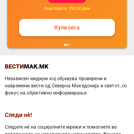
Заштедете
152.00
ден
Купи сега
ВЕСТИ
МАК.MK
Независен медиум кој објавува проверени и
навремени вести од Северна Македонија и светот, со
фокус на објективно информирање.
Следи нè!
Следете нè на социјалните мрежи и помогнете во