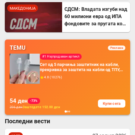
МАКЕДОНИЈА
СДСМ: Владата изгуби над
60 милиони евра од ИПА
фондовите за пругата кон
Бугарија
TEMU
Реклама
#1 Најпродаван артикл
Сет од 5 парчиња заштитник на кабли,
прекривка за заштита на кабли од ТПУ,
додатоци за заштита на кабли, без
4.8
(
10276
)
батерија, за мобилни телефони, комплет
за заштита на податочни линии
54
ден
-73%
Купи сега
206
ден
Заштедете
152.00
ден
Последни вести