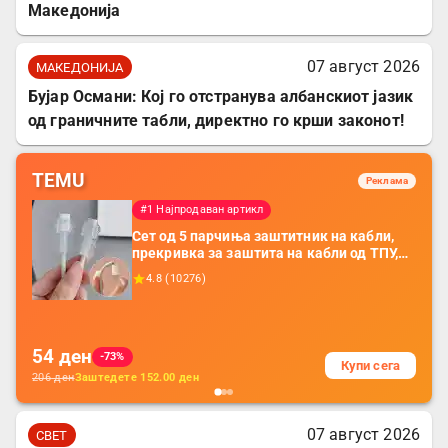
Македонија
07 август 2026
МАКЕДОНИЈА
Бујар Османи: Кој го отстранува албанскиот јазик
од граничните табли, директно го крши законот!
TEMU
Реклама
#1 Најпродаван артикл
Сет од 5 парчиња заштитник на кабли,
прекривка за заштита на кабли од ТПУ,
додатоци за заштита на кабли, без
4.8
(
10276
)
батерија, за мобилни телефони, комплет
за заштита на податочни линии
54
ден
-73%
Купи сега
206
ден
Заштедете
152.00
ден
07 август 2026
СВЕТ