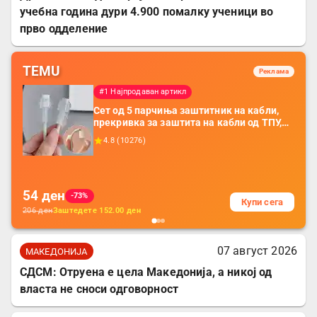
учебна година дури 4.900 помалку ученици во
прво одделение
TEMU
Реклама
#1 Најпродаван артикл
Сет од 5 парчиња заштитник на кабли,
прекривка за заштита на кабли од ТПУ,
додатоци за заштита на кабли, без
4.8
(
10276
)
батерија, за мобилни телефони, комплет
за заштита на податочни линии
54
ден
-73%
Купи сега
206
ден
Заштедете
152.00
ден
07 август 2026
МАКЕДОНИЈА
СДСМ: Отруена е цела Македонија, а никој од
власта не сноси одговорност