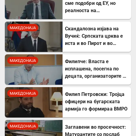
сме подобри од ЕУ, но
реалноста на
потрошувачката кошница
го демантира
МАКЕДОНИЈА
Скандалозна изјава на
Вучиќ: Српската црква е
иста и во Пирот и во
Скопје
МАКЕДОНИЈА
Филипче: Власта е
исплашена, посегна по
децата, организаторите и
напаѓачите мора да
одговараат
МАКЕДОНИЈА
Филип Петровски: Тројца
офицери на бугарската
армија го формираа ВМРО
МАКЕДОНИЈА
Заглавени во просечност:
Матурантите со послаб