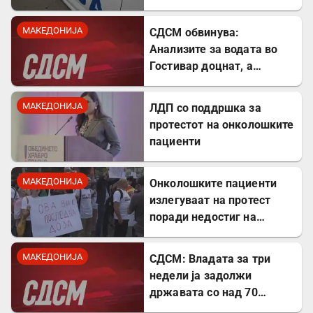
оштетил покрив на куќа
МАКЕДОНИЈА
СДСМ обвинува:
Анализите за водата во
Гостивар доцнат, а
граѓаните се изложени на
ризик
МАКЕДОНИЈА
ЛДП со поддршка за
протестот на онколошките
пациенти
МАКЕДОНИЈА
Онколошките пациенти
излегуваат на протест
поради недостиг на
лекови
МАКЕДОНИЈА
СДСМ: Владата за три
недели ја задолжи
државата со над 70
милиони евра