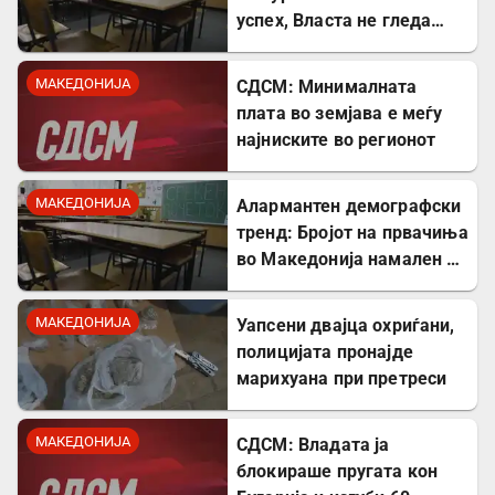
успех, Власта не гледа
проблем
МАКЕДОНИЈА
СДСМ: Минималната
плата во земјава е меѓу
најниските во регионот
МАКЕДОНИЈА
Алармантен демографски
тренд: Бројот на првачиња
во Македонија намален за
речиси 5.000 во однос на
лани
МАКЕДОНИЈА
Уапсени двајца охриѓани,
полицијата пронајде
марихуана при претреси
МАКЕДОНИЈА
СДСМ: Владата ја
блокираше пругата кон