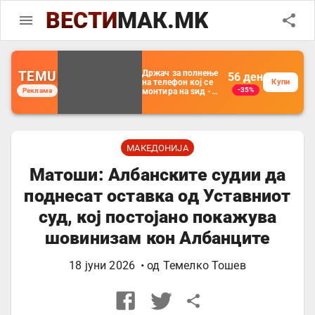
ВЕСТИ
МАК.MK
TEMU
Држач за полнење
56
ден
на телефон кој се
Купи
-35%
Реклама
монтира на ѕид -
Мултифункционален
пластичен
организатор за
чување на покрај
кревет и за ТВ
далечински
МАКЕДОНИЈА
управувач
Матоши: Албанските судии да
поднесат оставка од Уставниот
суд, кој постојано покажува
шовинизам кон Албанците
18 јуни 2026
• од
Темелко Тошев