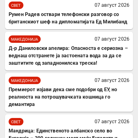
07 август 2026
СВЕТ
Румен Радев оствари телефонски разговор со
британскиот шеф на дипломатијата Ед Милибанд
07 август 2026
МАКЕДОНИЈА
Д-р Даниловски апелира: Опасноста е сериозна –
веднаш отстранете ја застоената вода за да се
заштитите од западнонилска треска!
07 август 2026
МАКЕДОНИЈА
Премиерот изјави дека сме подобри од ЕУ, но
реалноста на потрошувачката кошница го
демантира
07 август 2026
СВЕТ
Мандрица: Единственото албанско село во