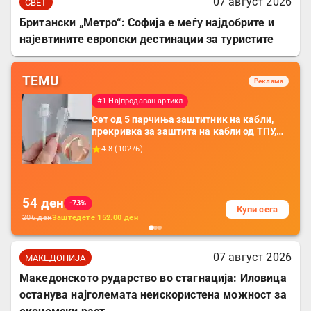
07 август 2026
СВЕТ
Британски „Метро“: Софија е меѓу најдобрите и
најевтините европски дестинации за туристите
TEMU
Реклама
#1 Најпродаван артикл
Сет од 5 парчиња заштитник на кабли,
прекривка за заштита на кабли од ТПУ,
додатоци за заштита на кабли, без
4.8
(
10276
)
батерија, за мобилни телефони, комплет
за заштита на податочни линии
54
ден
-73%
Купи сега
206
ден
Заштедете
152.00
ден
07 август 2026
МАКЕДОНИЈА
Македонското рударство во стагнација: Иловица
останува најголемата неискористена можност за