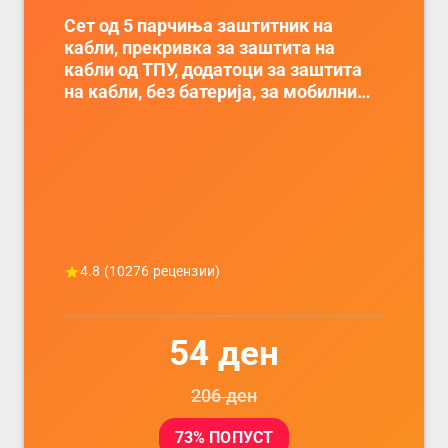
Сет од 5 парчиња заштитник на
кабли, прекривка за заштита на
кабли од ТПУ, додатоци за заштита
на кабли, без батерија, за мобилни
телефони, комплет за заштита на
податочни линии
4.8
(
10276
рецензии)
54
ден
206
ден
73
% ПОПУСТ