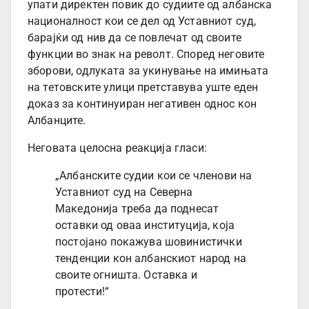
упати директен повик до судиите од албанска
националност кои се дел од Уставниот суд,
барајќи од нив да се повлечат од своите
функции во знак на револт. Според неговите
зборови, одлуката за укинување на имињата
на тетовските улици претставува уште еден
доказ за континуиран негативен однос кон
Албанците.
Неговата целосна реакција гласи:
„Албанските судии кои се членови на
Уставниот суд на Северна
Македонија треба да поднесат
оставки од оваа институција, која
постојано покажува шовинистички
тенденции кон албанскиот народ на
своите огништа. Оставка и
протести!“