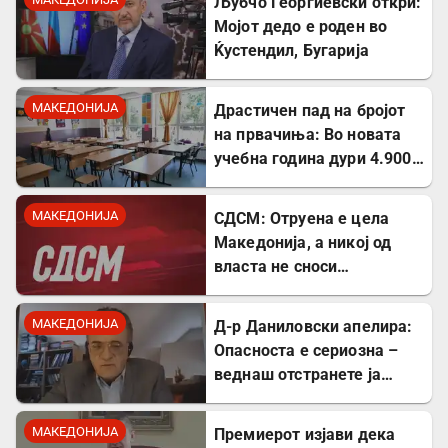
Љубчо Георгиевски откри:
Мојот дедо е роден во
Ќустендил, Бугарија
МАКЕДОНИЈА
Драстичен пад на бројот
на првачиња: Во новата
учебна година дури 4.900
помалку ученици во прво
одделение
МАКЕДОНИЈА
СДСМ: Отруена е цела
Македонија, а никој од
власта не сноси
одговорност
МАКЕДОНИЈА
Д-р Даниловски апелира:
Опасноста е сериозна –
веднаш отстранете ја
застоената вода за да се
заштитите од
МАКЕДОНИЈА
Премиерот изјави дека
западнонилска треска!