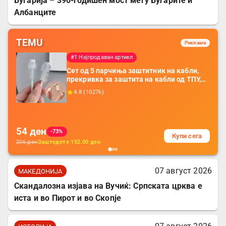
Бугарија – 390-годишен мост меѓу Бугарите и
Албанците
TEMU
Реклама
#1 Најпродаван артикл
Сет од 5 парчиња заштитник на кабли,
прекривка за заштита на кабли од ТПУ,
додатоци за заштита на кабли, без
4.8
(
10276
)
батерија, за мобилни телефони, комплет
за заштита на податочни линии
54
ден
-73%
Купи сега
206
ден
Заштедете
152.00
ден
07 август 2026
МАКЕДОНИЈА
Скандалозна изјава на Вучиќ: Српската црква е
иста и во Пирот и во Скопје