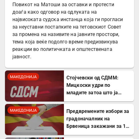
Повикот на Матоши за оставки и протести
доаѓа како одговор на одлуката на
највисоката судска инстанца која ги прогласи
за неуставни постапките на тетовскиот Совет
за промена на називите на јавните простори,
тема која веќе подолго време предизвикува
реакции во политичката и општествената
јавност.
МАКЕДОНИЈА
Стојчевски од СДММ:
Мицкоски удри по
младите затоа што ја
кажаа вистината, но тие
не се плашат и ќе победат!
МАКЕДОНИЈА
Предвремените избори за
градоначалник на
Брвеница закажани за 18
октомври