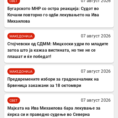
07 август 2026
СВЕТ
Бугарското МНР со остра реакција: Судот во
Кочани повторно го одби лекувањето на Ива
Михаилова
07 август 2026
МАКЕДОНИЈА
Стојчевски од СДММ: Мицкоски удри по младите
затоа што ја кажаа вистината, но тие не се
плашат и ќе победат!
07 август 2026
МАКЕДОНИЈА
Предвремените избори за градоначалник на
Брвеница закажани за 18 октомври
07 август 2026
СВЕТ
Мајката на Ива Михаилова бара лекување за
ќерка си и праведно судење во Северна