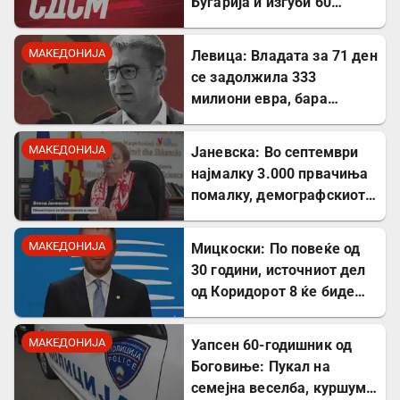
Бугарија и изгуби 60
милиони евра од ИПА
фондови
МАКЕДОНИЈА
Левица: Владата за 71 ден
се задолжила 333
милиони евра, бара
целосна транспарентност
МАКЕДОНИЈА
Јаневска: Во септември
најмалку 3.000 првачиња
помалку, демографскиот
пад е загрижувачки
МАКЕДОНИЈА
Мицкоски: По повеќе од
30 години, источниот дел
од Коридорот 8 ќе биде
завршен
МАКЕДОНИЈА
Уапсен 60-годишник од
Боговиње: Пукал на
семејна веселба, куршум