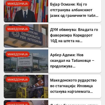
МАКЕДОНИЈА
Бујар Османи: Кој го
отстранува албанскиот
јазик од граничните табли,
директно го крши законот!
МАКЕДОНИЈА
ДУИ обвинува: Владата го
фаворизира Коридорот
10Д на штета на
стратешкиот Коридор 8
МАКЕДОНИЈА
Арбер Адеми: Нов
скандал на Табановце –
продолжува
дискриминацијата кон
албанскиот јазик
МАКЕДОНИЈА
Македонското рударство
во стагнација: Иловица
останува најголемата
неискористена можност
за економски раст
МАКЕДОНИЈА