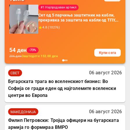
#1 Најпродаван артикл
Сет од 5 парчиња заштитник на кабли,
прекривка за заштита на кабли од ТПУ,
додатоци за заштита на кабли, без
4.8
(
10276
)
батерија, за мобилни телефони, комплет
за заштита на податочни линии
54
ден
-73%
Купи сега
206
ден
Заштедете
152.00
ден
06 август 2026
СВЕТ
Бугарската трага во вселенскиот бизнис: Во
Софија се гради еден од најголемите вселенски
центри во Европа
06 август 2026
МАКЕДОНИЈА
Филип Петровски: Тројца офицери на бугарската
армија го формираа ВМРО