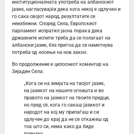
институционалната употреба на албанскиот
јазик, нагласувајќи дека кога некој е одлучен и
го сака својот народ, резултатите се
неизбежни. Според Села, Европскиот
парламент испратил јасна порака дека
државните испити треба да се полагаат на
албански јазик, без притоа да се наметнува
потреба од носење на нов закон.
Во продолжение е целосниот коментар на
Зијадин Села:
„Кога си на земјата на твојот јазик,
на јазикот на нашите огништа и во
правото на јазикот на твоите предци,
но пред сѐ, кога го сакаш јазикот и
народот на кој му припаѓаш и си
одлучен до крај да не се откажеш од
тоа што си, нема како да биде
поинаку.