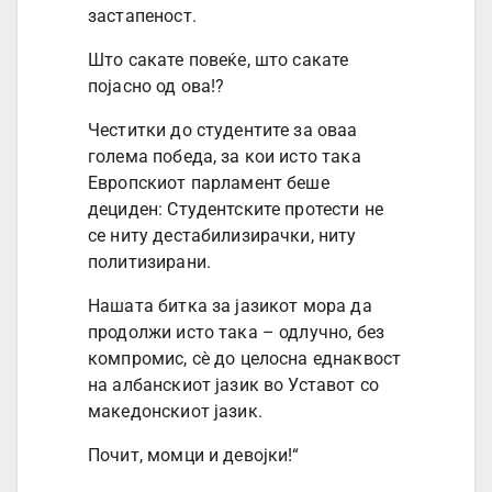
застапеност.
Што сакате повеќе, што сакате
појасно од ова!?
Честитки до студентите за оваа
голема победа, за кои исто така
Европскиот парламент беше
дециден: Студентските протести не
се ниту дестабилизирачки, ниту
политизирани.
Нашата битка за јазикот мора да
продолжи исто така – одлучно, без
компромис, сѐ до целосна еднаквост
на албанскиот јазик во Уставот со
македонскиот јазик.
Почит, момци и девојки!“