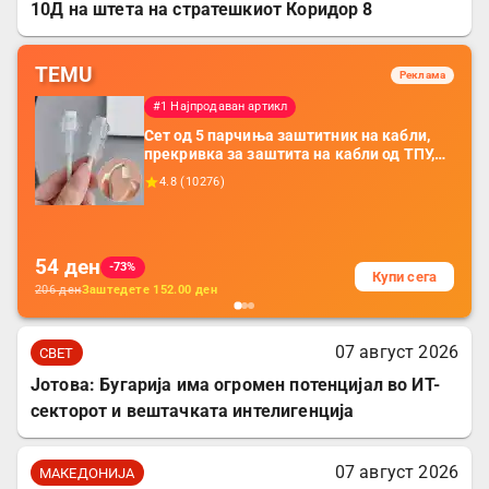
10Д на штета на стратешкиот Коридор 8
TEMU
Реклама
#1 Најпродаван артикл
Сет од 5 парчиња заштитник на кабли,
прекривка за заштита на кабли од ТПУ,
додатоци за заштита на кабли, без
4.8
(
10276
)
батерија, за мобилни телефони, комплет
за заштита на податочни линии
54
ден
-73%
Купи сега
206
ден
Заштедете
152.00
ден
07 август 2026
СВЕТ
Јотова: Бугарија има огромен потенцијал во ИТ-
секторот и вештачката интелигенција
07 август 2026
МАКЕДОНИЈА