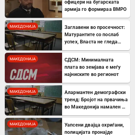
офицери на бугарската
армија го формираа ВМРО
МАКЕДОНИЈА
Заглавени во просечност:
Матурантите со послаб
успех, Власта не гледа
проблем
МАКЕДОНИЈА
СДСМ: Минималната
плата во земјава е меѓу
најниските во регионот
МАКЕДОНИЈА
Алармантен демографски
тренд: Бројот на првачиња
во Македонија намален за
речиси 5.000 во однос на
лани
МАКЕДОНИЈА
Уапсени двајца охриѓани,
полицијата пронајде