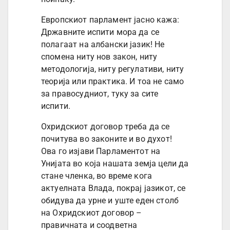
Европскиот парламент јасно кажа:
Државните испити мора да се
полагаат на албански јазик! Не
спомена ниту нов закон, ниту
методологија, ниту регулативи, ниту
теорија или практика. И тоа не само
за правосудниот, туку за сите
испити.
Охридскиот договор треба да се
почитува во законите и во духот!
Ова го изјави Парламентот на
Унијата во која нашата земја цели да
стане членка, во време кога
актуелната Влада, покрај јазикот, се
обидува да урне и уште еден столб
на Охридскиот договор –
правичната и соодветна