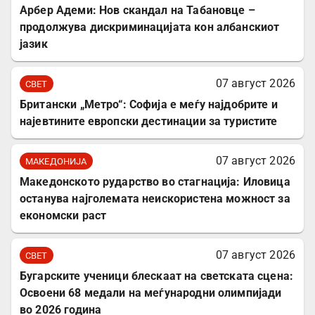
Арбер Адеми: Нов скандал на Табановце –
продолжува дискриминацијата кон албанскиот
јазик
07 август 2026
СВЕТ
Британски „Метро“: Софија е меѓу најдобрите и
најевтините европски дестинации за туристите
07 август 2026
МАКЕДОНИЈА
Македонското рударство во стагнација: Иловица
останува најголемата неискористена можност за
економски раст
07 август 2026
СВЕТ
Бугарските ученици блескаат на светската сцена:
Освоени 68 медали на меѓународни олимпијади
во 2026 година