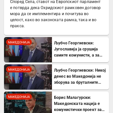
Според Села, ставот на Европскиот парламент
е потврда дека Охридскиот рамковен договор
мора да се имплементира и почитува во
целост, како во законската рамка, така и во
пракса.
МАКЕДОНИЈА
Љубчо Георгиевски:
Југославија ја срушија
самите комунисти, а за
култот кон Тито сите
молчеа освен мене
МАКЕДОНИЈА
Љубчо Георгиевски: Никој
денес во Македонија не
зборува за бруталните
стрелања на цивили од
страна на Германците
МАКЕДОНИЈА
Борис Малагурски:
Македонската нација е
комунистички проект за