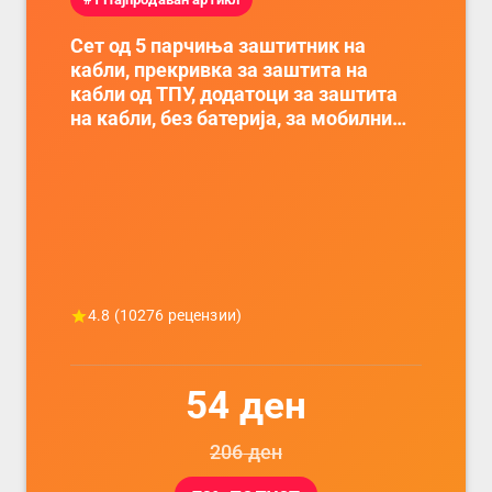
Сет од 5 парчиња заштитник на
кабли, прекривка за заштита на
кабли од ТПУ, додатоци за заштита
на кабли, без батерија, за мобилни
телефони, комплет за заштита на
податочни линии
4.8
(
10276
рецензии)
54
ден
206
ден