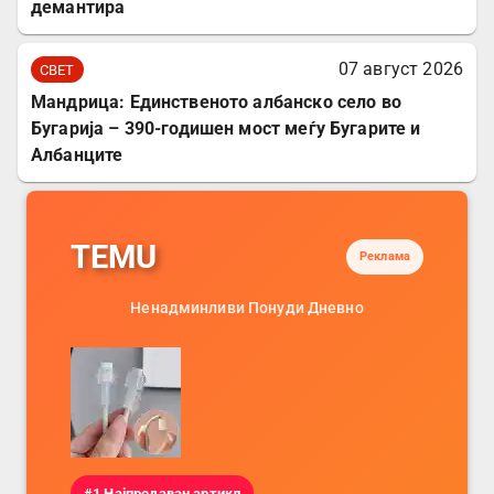
демантира
07 август 2026
СВЕТ
Мандрица: Единственото албанско село во
Бугарија – 390-годишен мост меѓу Бугарите и
Албанците
TEMU
Реклама
Ненадминливи Понуди Дневно
#1 Најпродаван артикл