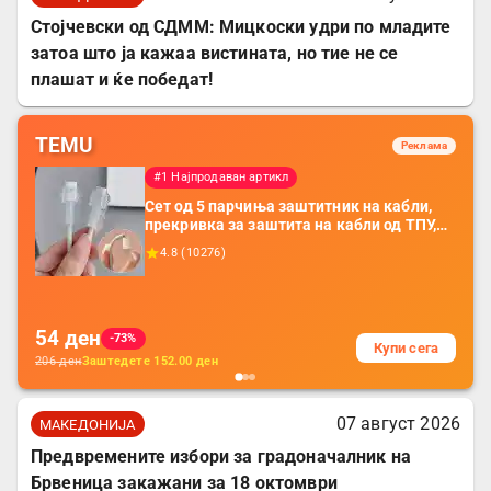
Стојчевски од СДММ: Мицкоски удри по младите
затоа што ја кажаа вистината, но тие не се
плашат и ќе победат!
TEMU
Реклама
#1 Најпродаван артикл
Сет од 5 парчиња заштитник на кабли,
прекривка за заштита на кабли од ТПУ,
додатоци за заштита на кабли, без
4.8
(
10276
)
батерија, за мобилни телефони, комплет
за заштита на податочни линии
54
ден
-73%
Купи сега
206
ден
Заштедете
152.00
ден
07 август 2026
МАКЕДОНИЈА
Предвремените избори за градоначалник на
Брвеница закажани за 18 октомври