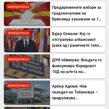
не се плашат и ќе победат!
МАКЕДОНИЈА
Предвремените избори за
градоначалник на
Брвеница закажани за 18
октомври
МАКЕДОНИЈА
Бујар Османи: Кој го
отстранува албанскиот
јазик од граничните табли,
директно го крши законот!
МАКЕДОНИЈА
ДУИ обвинува: Владата го
фаворизира Коридорот
10Д на штета на
стратешкиот Коридор 8
МАКЕДОНИЈА
Арбер Адеми: Нов
скандал на Табановце –
продолжува
дискриминацијата кон