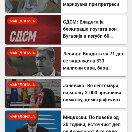
марихуана при претреси
МАКЕДОНИЈА
СДСМ: Владата ја
блокираше пругата кон
Бугарија и изгуби 60
милиони евра од ИПА
фондови
МАКЕДОНИЈА
Левица: Владата за 71 ден
се задолжила 333
милиони евра, бара
целосна транспарентност
МАКЕДОНИЈА
Јаневска: Во септември
најмалку 3.000 првачиња
помалку, демографскиот
пад е загрижувачки
МАКЕДОНИЈА
Мицкоски: По повеќе од
30 години, источниот дел
од Коридорот 8 ќе биде