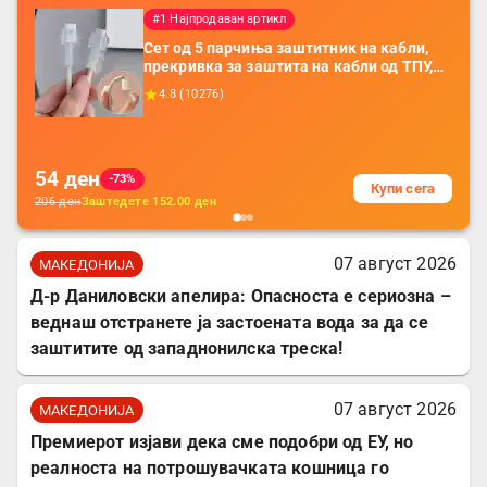
#1 Најпродаван артикл
Сет од 5 парчиња заштитник на кабли,
прекривка за заштита на кабли од ТПУ,
додатоци за заштита на кабли, без
4.8
(
10276
)
батерија, за мобилни телефони, комплет
за заштита на податочни линии
54
ден
-73%
Купи сега
206
ден
Заштедете
152.00
ден
07 август 2026
МАКЕДОНИЈА
Д-р Даниловски апелира: Опасноста е сериозна –
веднаш отстранете ја застоената вода за да се
заштитите од западнонилска треска!
07 август 2026
МАКЕДОНИЈА
Премиерот изјави дека сме подобри од ЕУ, но
реалноста на потрошувачката кошница го