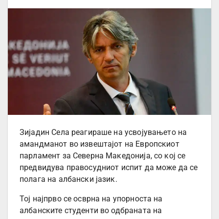
Зијадин Села реагираше на усвојувањето на
амандманот во извештајот на Европскиот
парламент за Северна Македонија, со кој се
предвидува правосудниот испит да може да се
полага на албански јазик.
Тој најпрво се осврна на упорноста на
албанските студенти во одбраната на