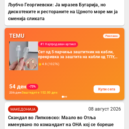
Љубчо Георгиевски: Ја мразев Бугарија, но
дискотеките и рестораните на Црното море ми ја
сменија сликата
TEMU
Реклама
#1 Најпродаван артикл
Сет од 5 парчиња заштитник на кабли,
прекривка за заштита на кабли од ТПУ,
додатоци за заштита на кабли, без
4.8
(
10276
)
батерија, за мобилни телефони, комплет
за заштита на податочни линии
54
ден
-73%
Купи сега
206
ден
Заштедете
152.00
ден
08 август 2026
МАКЕДОНИЈА
Скандал во Липковско: Маало во Отља
именувано по командант на ОНА кој се бореше