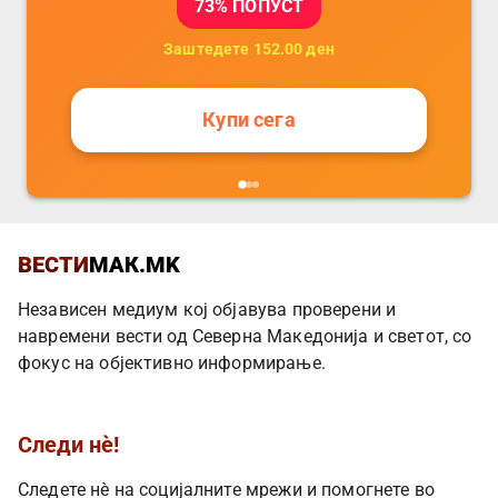
73
% ПОПУСТ
Заштедете
152.00
ден
Купи сега
ВЕСТИ
МАК.MK
Независен медиум кој објавува проверени и
навремени вести од Северна Македонија и светот, со
фокус на објективно информирање.
Следи нè!
Следете нè на социјалните мрежи и помогнете во