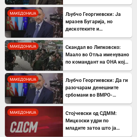
поткопување на српскиот
идентитет
МАКЕДОНИЈА
Љубчо Георгиевски: Ја
мразев Бугарија, но
дискотеките и
рестораните на Црното
море ми ја сменија
МАКЕДОНИЈА
Скандал во Липковско:
сликата
Маало во Отља именувано
по командант на ОНА кој
се бореше против
државата
МАКЕДОНИЈА
Љубчо Георгиевски: Да ги
разочарам денешните
србомани во ВМРО-
ДПМНЕ, говорите на
Драган Богдановски беа
МАКЕДОНИЈА
Стојчевски од СДММ:
против Србославија
Мицкоски удри по
младите затоа што ја
кажаа вистината, но тие