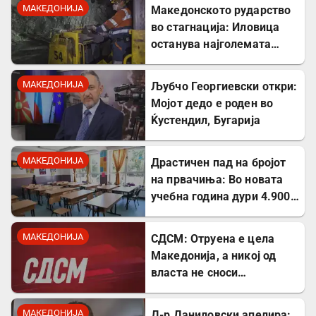
албанскиот јазик
МАКЕДОНИЈА
Македонското рударство
во стагнација: Иловица
останува најголемата
неискористена можност
за економски раст
МАКЕДОНИЈА
Љубчо Георгиевски откри:
Мојот дедо е роден во
Ќустендил, Бугарија
МАКЕДОНИЈА
Драстичен пад на бројот
на првачиња: Во новата
учебна година дури 4.900
помалку ученици во прво
одделение
МАКЕДОНИЈА
СДСМ: Отруена е цела
Македонија, а никој од
власта не сноси
одговорност
МАКЕДОНИЈА
Д-р Даниловски апелира: