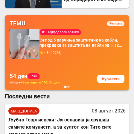
завршен
TEMU
Реклама
#1 Најпродаван артикл
Сет од 5 парчиња заштитник на кабли,
прекривка за заштита на кабли од ТПУ,
додатоци за заштита на кабли, без
4.8
(
10276
)
батерија, за мобилни телефони, комплет
за заштита на податочни линии
54
ден
-73%
Купи сега
206
ден
Заштедете
152.00
ден
Последни вести
08 август 2026
МАКЕДОНИЈА
Љубчо Георгиевски: Југославија ја срушија
самите комунисти, а за култот кон Тито сите