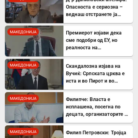
Опасноста е сериозна –
веднаш отстранете ја
застоената вода за да се
заштитите од
МАКЕДОНИЈА
Премиерот изјави дека
западнонилска треска!
сме подобри од ЕУ, но
реалноста на
потрошувачката кошница
го демантира
МАКЕДОНИЈА
Скандалозна изјава на
Вучиќ: Српската црква е
иста и во Пирот и во
Скопје
МАКЕДОНИЈА
Филипче: Власта е
исплашена, посегна по
децата, организаторите и
напаѓачите мора да
одговараат
МАКЕДОНИЈА
Филип Петровски: Тројца