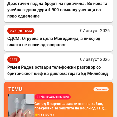
Драстичен пад на бројот на првачиња: Во новата
учебна година дури 4.900 помалку ученици во
прво одделение
07 август 2026
МАКЕДОНИЈА
СДСМ: Отруена е цела Македонија, а никој од
власта не сноси одговорност
07 август 2026
СВЕТ
Румен Радев оствари телефонски разговор со
британскиот шеф на дипломатијата Ед Милибанд
TEMU
Реклама
#1 Најпродаван артикл
Сет од 5 парчиња заштитник на кабли,
прекривка за заштита на кабли од ТПУ,
додатоци за заштита на кабли, без
4.8
(
10276
)