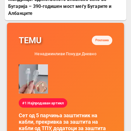
Бугарија – 390-годишен мост меѓу Бугарите и
Албанците
TEMU
Реклама
Ненадминливи Понуди Дневно
#1 Најпродаван артикл
Сет од 5 парчиња заштитник на
кабли, прекривка за заштита на
кабли од ТПУ, додатоци за заштита