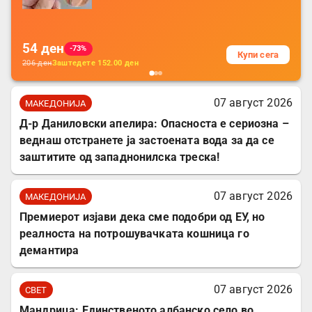
батерија, за мобилни телефони, комплет
за заштита на податочни линии
54
ден
-73%
Купи сега
206
ден
Заштедете
152.00
ден
07 август 2026
МАКЕДОНИЈА
Д-р Даниловски апелира: Опасноста е сериозна –
веднаш отстранете ја застоената вода за да се
заштитите од западнонилска треска!
07 август 2026
МАКЕДОНИЈА
Премиерот изјави дека сме подобри од ЕУ, но
реалноста на потрошувачката кошница го
демантира
07 август 2026
СВЕТ
Мандрица: Единственото албанско село во