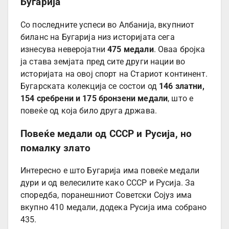
Бугарија
Со последните успеси во Албанија, вкупниот
биланс на Бугарија низ историјата сега
изнесува неверојатни
475 медали
. Оваа бројка
ја става земјата пред сите други нации во
историјата на овој спорт на Стариот континент.
Бугарската колекција се состои од
146 златни,
154 сребрени и 175 бронзени медали
, што е
повеќе од која било друга држава.
Повеќе медали од СССР и Русија, но
помалку злато
Интересно е што Бугарија има повеќе медали
дури и од велесилите како СССР и Русија. За
споредба, поранешниот Советски Сојуз има
вкупно 410 медали, додека Русија има собрано
435.