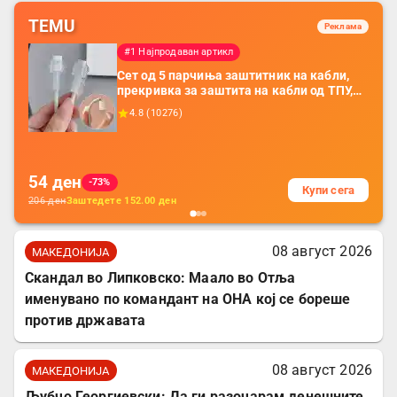
TEMU
Реклама
#1 Најпродаван артикл
Сет од 5 парчиња заштитник на кабли,
прекривка за заштита на кабли од ТПУ,
додатоци за заштита на кабли, без
4.8
(
10276
)
батерија, за мобилни телефони, комплет
за заштита на податочни линии
54
ден
-73%
Купи сега
206
ден
Заштедете
152.00
ден
08 август 2026
МАКЕДОНИЈА
Скандал во Липковско: Маало во Отља
именувано по командант на ОНА кој се бореше
против државата
08 август 2026
МАКЕДОНИЈА
Љубчо Георгиевски: Да ги разочарам денешните