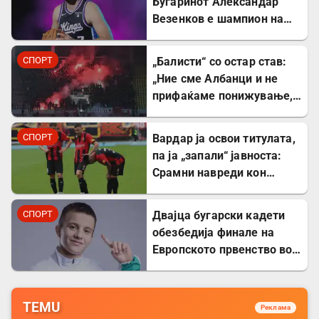
Бугаринот Александар
Везенков е шампион на
Европа со Олимпијакос!
СПОРТ
„Балисти“ со остар став:
„Ние сме Албанци и не
прифаќаме понижување,
сакаме правда и фер
судење!“
СПОРТ
Вардар ја освои титулата,
па ја „запали“ јавноста:
Срамни навреди кон
Битола и Каролина Гочева
СПОРТ
Двајца бугарски кадети
обезбедија финале на
Европското првенство во
борба
TEMU
Реклама