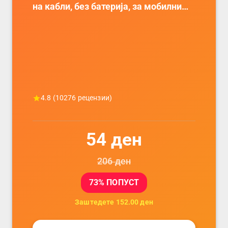
на кабли, без батерија, за мобилни
телефони, комплет за заштита на
податочни линии
4.8
(
10276
рецензии)
54
ден
206
ден
73
% ПОПУСТ
Заштедете
152.00
ден