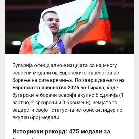
Бугарија официјално е нацијата со најмногу
освоени медали од Европските првенства во
борење на сите времиња. По завршувањето на
Европското првенство 2026 во Тирана
, каде
бугарските борачи освоија вкупно 6 одличја (1
златно, 2 сребрени и 3 бронзени), земјата го
зацврсти својот статус на историски лидер по
вкупен број медали.
Историски рекорд: 475 медали за