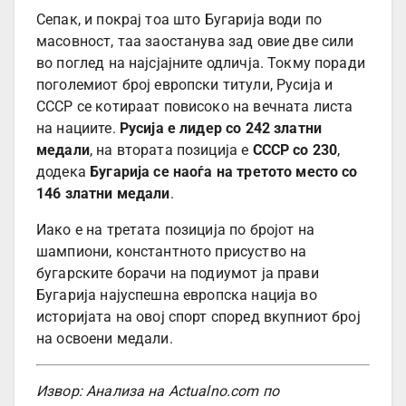
Сепак, и покрај тоа што Бугарија води по
масовност, таа заостанува зад овие две сили
во поглед на најсјајните одличја. Токму поради
поголемиот број европски титули, Русија и
СССР се котираат повисоко на вечната листа
на нациите.
Русија е лидер со 242 златни
медали
, на втората позиција е
СССР со 230
,
додека
Бугарија се наоѓа на третото место со
146 златни медали
.
Иако е на третата позиција по бројот на
шампиони, константното присуство на
бугарските борачи на подиумот ја прави
Бугарија најуспешна европска нација во
историјата на овој спорт според вкупниот број
на освоени медали.
Извор: Анализа на Actualno.com по