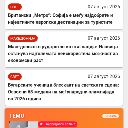
07 август 2026
СВЕТ
Британски „Метро“: Софија е меѓу најдобрите и
најевтините европски дестинации за туристите
07 август 2026
МАКЕДОНИЈА
Македонското рударство во стагнација: Иловица
останува најголемата неискористена можност за
економски раст
07 август 2026
СВЕТ
Бугарските ученици блескаат на светската сцена:
Освоени 68 медали на меѓународни олимпијади
во 2026 година
TEMU
Реклама
#1 Најпродаван артикл