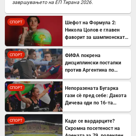
завршувањето на ЕП Тирана 2026.
СПОРТ
Шефот на Формула 2:
Никола Цолов е главен
фаворит за шампионската
титула
СПОРТ
ФИФА покрена
дисциплински постапки
против Аргентина по
финалето на Светското
првенство
СПОРТ
Непоразената Бугарка
гази сè пред себе: Дакота
Дичева оди по 16-та
победа во низа во ММА
СПОРТ
Каде се вардарците?
Скромна посетеност на
Арената за 79. роденден