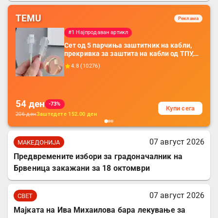
TEMU
Реклама
#1 Најпродаван артикл
Сет од 5 парчиња заштитник на кабли,
прекривка за заштита на кабли од ТПУ,
додатоци за заштита на кабли, без
4.8
(
10276
)
батерија, за мобилни телефони, комплет
за заштита на податочни линии
54
ден
-73%
Купи сега
206
ден
Заштедете
152.00
ден
07 август 2026
МАКЕДОНИЈА
Предвремените избори за градоначалник на
Брвеница закажани за 18 октомври
07 август 2026
СВЕТ
Мајката на Ива Михаилова бара лекување за