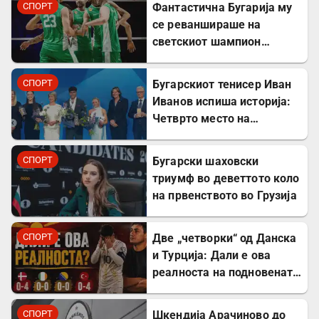
СПОРТ
Фантастична Бугарија му
се реваншираше на
светскиот шампион
Италија
СПОРТ
Бугарскиот тенисер Иван
Иванов испиша историја:
Четврто место на
престижните европски
награди „Пјотр Нуровски“
СПОРТ
Бугарски шаховски
триумф во деветтото коло
на првенството во Грузија
СПОРТ
Две „четворки“ од Данска
и Турција: Дали е ова
реалноста на подновената
Македонија?
СПОРТ
Шкендија Арачиново до