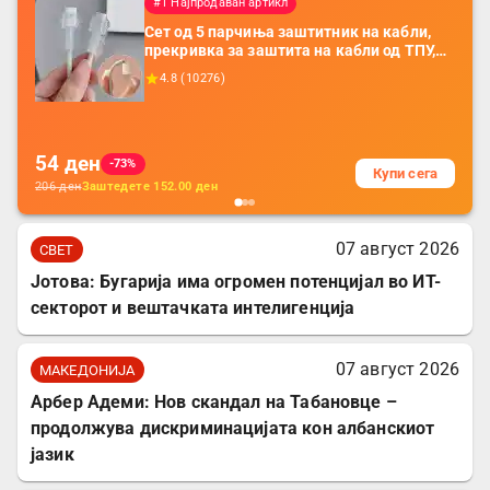
#1 Најпродаван артикл
Сет од 5 парчиња заштитник на кабли,
прекривка за заштита на кабли од ТПУ,
додатоци за заштита на кабли, без
4.8
(
10276
)
батерија, за мобилни телефони, комплет
за заштита на податочни линии
54
ден
-73%
Купи сега
206
ден
Заштедете
152.00
ден
07 август 2026
СВЕТ
Јотова: Бугарија има огромен потенцијал во ИТ-
секторот и вештачката интелигенција
07 август 2026
МАКЕДОНИЈА
Арбер Адеми: Нов скандал на Табановце –
продолжува дискриминацијата кон албанскиот
јазик