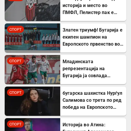
историја и место во
ПМФЛ, Пелистер пак e
второлигаш!
СПОРТ
Златен триумф! Бугарија е
екипен шампион на
Европското првенство во
ритмичка гимнастика
СПОРТ
Младинската
репрезентација на
Бугарија ја совлада
Северна Македонија во
пријателски натпревар
СПОРТ
бугарска шахистка Нурѓул
Салимова со трета по ред
победа на Европското
првенство во шах во
Грузија
СПОРТ
Историја во Атина: