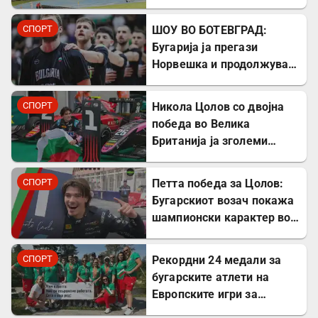
гледачи за меч во Лига на
шампиони!!?
СПОРТ
ШОУ ВО БОТЕВГРАД:
Бугарија ја прегази
Норвешка и продолжува
понатаму
СПОРТ
Никола Цолов со двојна
победа во Велика
Британија ја зголеми
предноста во Формула 2
СПОРТ
Петта победа за Цолов:
Бугарскиот возач покажа
шампионски карактер во
Формула 2
СПОРТ
Рекордни 24 медали за
бугарските атлети на
Европските игри за
трансплантирани