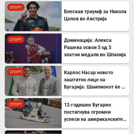
СПОРТ
Блескав триумф за Никола
Цолов во Австрија
СПОРТ
Доминација: Алекса
Рашева освои 5 од 5
златни медали во Шпанија
СПОРТ
Карлос Насар новото
заштитно лице на
Бугарија: Шампионот ќе го
промовира домашниот
туризам пред светот
СПОРТ
12-годишен Бугарин
постигнува огромни
успеси на американските
картинг-патеки