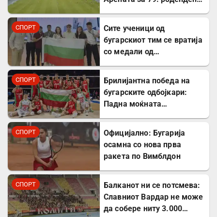
на најтрофејниот!
СПОРТ
​Сите ученици од
бугарскиот тим се вратија
со медали од
Меѓународната
олимпијада по економија
СПОРТ
Брилијантна победа на
во Кина
бугарските одбојкари:
Падна моќната
репрезентација на САД
СПОРТ
Официјално: Бугарија
осамна со нова прва
ракета по Вимблдон
СПОРТ
Балканот ни се потсмева:
Славниот Вардар не може
да собере ниту 3.000