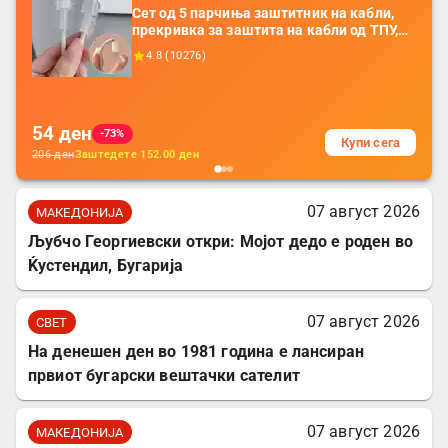
Сет од 5 парчиња заштитник на кабли,
прекривка за заштита на кабли од ТПУ,
додатоци за заштита на кабли, без
4.8
(
10276
)
батерија, за мобилни телефони, комплет
за заштита на податочни линии
54
ден
-73%
Купи сега
206
ден
Заштедете
152.00
ден
07 август 2026
МАКЕДОНИЈА
Љубчо Георгиевски откри: Мојот дедо е роден во
Ќустендил, Бугарија
07 август 2026
СВЕТ
На денешен ден во 1981 година е лансиран
првиот бугарски вештачки сателит
07 август 2026
МАКЕДОНИЈА