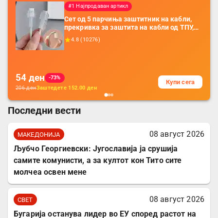
#1 Најпродаван артикл
Сет од 5 парчиња заштитник на кабли,
прекривка за заштита на кабли од ТПУ,
додатоци за заштита на кабли, без
4.8
(
10276
)
батерија, за мобилни телефони, комплет
за заштита на податочни линии
54
ден
-73%
Купи сега
206
ден
Заштедете
152.00
ден
Последни вести
08 август 2026
МАКЕДОНИЈА
Љубчо Георгиевски: Југославија ја срушија
самите комунисти, а за култот кон Тито сите
молчеа освен мене
08 август 2026
СВЕТ
Бугарија останува лидер во ЕУ според растот на