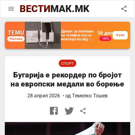
ВЕСТИ
МАК.MK
TEMU
Држач за полнење
56
ден
на телефон кој се
Купи
-35%
Реклама
монтира на ѕид -
Мултифункционален
пластичен
организатор за
чување на покрај
кревет и за ТВ
далечински
СПОРТ
управувач
Бугарија е рекордер по бројот
на европски медали во борење
28 април 2026
• од
Темелко Тошев