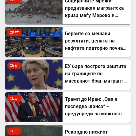
Социјалните мрежи
предизвикаа мигрантска
криза меѓу Мароко и
Шпанија
СВЕТ
Берзите со мешани
резултати, цената на
нафтата повторно почна
да расте
СВЕТ
ЕУ бара построга заштита
на границите по
масовниот бран мигранти
во Сеута
СВЕТ
Трамп до Иран: „Ова е
последна шанса“ –
предупреди на можност
за „обезглавување“
СВЕТ
Рекордно нискиот