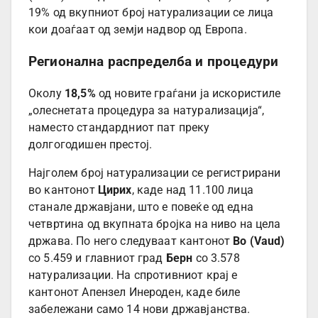
19% од вкупниот број натурализации се лица
кои доаѓаат од земји надвор од Европа.
Регионална распределба и процедури
Околу
18,5%
од новите граѓани ја искористиле
„олеснетата процедура за натурализација“,
наместо стандардниот пат преку
долгогодишен престој.
Најголем број натурализации се регистрирани
во кантонот
Цирих
, каде над 11.100 лица
станале државјани, што е повеќе од една
четвртина од вкупната бројка на ниво на цела
држава. По него следуваат кантонот
Во (Vaud)
со 5.459 и главниот град
Берн
со 3.578
натурализации. На спротивниот крај е
кантонот Апензел Инероден, каде биле
забележани само 14 нови државјанства.