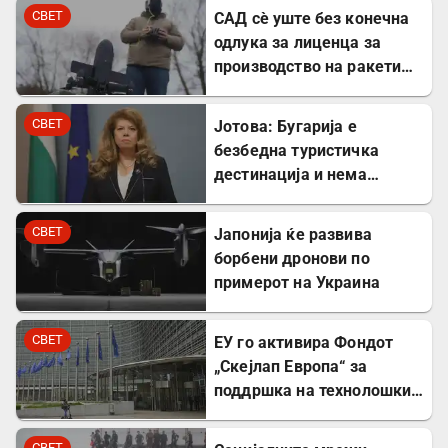
СВЕТ
САД сè уште без конечна
одлука за лиценца за
производство на ракети
„Патриот“ во Украина
СВЕТ
Јотова: Бугарија е
безбедна туристичка
дестинација и нема
директни закани
СВЕТ
Јапонија ќе развива
борбени дронови по
примерот на Украина
СВЕТ
ЕУ го активира Фондот
„Скејлап Европа“ за
поддршка на технолошки
компании
СВЕТ