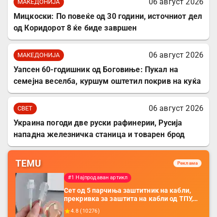
06 август 2026
МАКЕДОНИЈА
Мицкоски: По повеќе од 30 години, источниот дел
од Коридорот 8 ќе биде завршен
06 август 2026
МАКЕДОНИЈА
Уапсен 60-годишник од Боговиње: Пукал на
семејна веселба, куршум оштетил покрив на куќа
06 август 2026
СВЕТ
Украина погоди две руски рафинерии, Русија
нападна железничка станица и товарен брод
TEMU
Реклама
#1 Најпродаван артикл
Сет од 5 парчиња заштитник на кабли,
прекривка за заштита на кабли од ТПУ,
додатоци за заштита на кабли, без
4.8
(
10276
)
батерија, за мобилни телефони, комплет