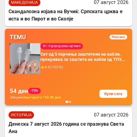
07 август 2026
МАКЕДОНИЈА
Скандалозна изјава на Вучиќ: Српската црква е
иста и во Пирот и во Скопје
TEMU
Реклама
#1 Најпродаван артикл
Сет од 5 парчиња заштитник на кабли,
прекривка за заштита на кабли од ТПУ,
додатоци за заштита на кабли, без
4.8
(
10276
)
батерија, за мобилни телефони, комплет
за заштита на податочни линии
54
ден
-73%
Купи сега
206
ден
Заштедете
152.00
ден
07 август 2026
ИСТОРИЈА
Денеска 7 август 2026 година се празнува Света
Ана