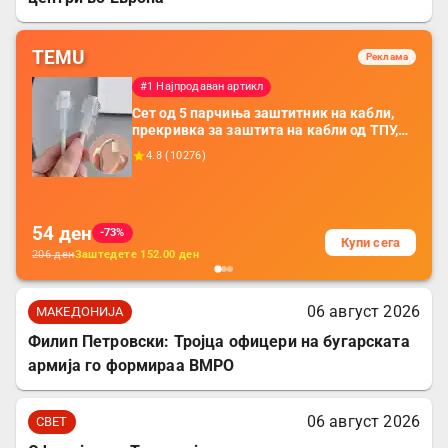
TEMU
Реклама
#1 Најпродаван артикл
Сет од 5 парчиња заштитник на кабли,
прекривка за заштита на кабли од ТПУ,
додатоци за заштита на кабли, без
4.8
(
10276
)
батерија, за мобилни телефони, комплет
за заштита на податочни линии
54
ден
-73%
Купи сега
206
ден
Заштедете
152.00
ден
06 август 2026
МАКЕДОНИЈА
Филип Петровски: Тројца офицери на бугарската
армија го формираа ВМРО
06 август 2026
СВЕТ