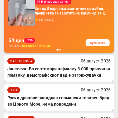
#1 Најпродаван артикл
Сет од 5 парчиња заштитник на кабли,
прекривка за заштита на кабли од ТПУ,
додатоци за заштита на кабли, без
4.8
(
10276
)
батерија, за мобилни телефони, комплет
за заштита на податочни линии
54
ден
-73%
Купи сега
206
ден
Заштедете
152.00
ден
06 август 2026
МАКЕДОНИЈА
Јаневска: Во септември најмалку 3.000 првачиња
помалку, демографскиот пад е загрижувачки
06 август 2026
СВЕТ
Руски дронови нападнаа германски товарен брод
во Црното Море, нема повредени