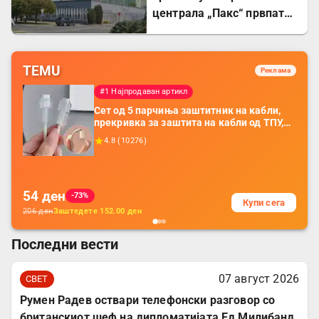
централа „Пакс“ првпат
целосно запрена по 44
години
TEMU
Реклама
#1 Најпродаван артикл
Сет од 5 парчиња заштитник на кабли,
прекривка за заштита на кабли од ТПУ,
додатоци за заштита на кабли, без
4.8
(
10276
)
батерија, за мобилни телефони, комплет
за заштита на податочни линии
54
ден
-73%
Купи сега
206
ден
Заштедете
152.00
ден
Последни вести
07 август 2026
СВЕТ
Румен Радев оствари телефонски разговор со
британскиот шеф на дипломатијата Ед Милибанд