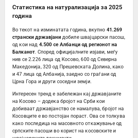
Статистика на натурализација за 2025
година
Во текот на изминатата година, вкупно
41.269
странски државјани
добиле швајцарски пасош,
од кои над
4.500 се Албанци од регионот на
Балканот
. Според официјалните изјави, меѓу
нив се 2.226 лица од Косово, 600 од Северна
Македонија, 320 од Прешевската Долина, како
и 47 лица од Албанија, заедно со граѓани од
Црна Гора и други соседни земји.
Интересен тренд е забележан кај државјаните
на Косово – додека бројот на Срби кои
добиваат државјанство се намалува, бројот на
Косовците е во постојан пораст. Ова се толкува
како последица на масовното откажување од
српските пасоши во корист на косовските и