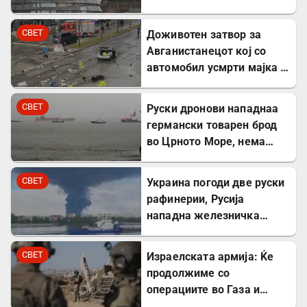
експлозив во Лајпциг
СВЕТ
Доживотен затвор за
Авганистанецот кој со
автомобил усмрти мајка и
двегодишно девојче во
Минхен
СВЕТ
Руски дронови нападнаа
германски товарен брод
во Црното Море, нема
повредени
СВЕТ
Украина погоди две руски
рафинерии, Русија
нападна железничка
станица и товарен брод
СВЕТ
Израелската армија: Ќе
продолжиме со
операциите во Газа и
покрај американскиот