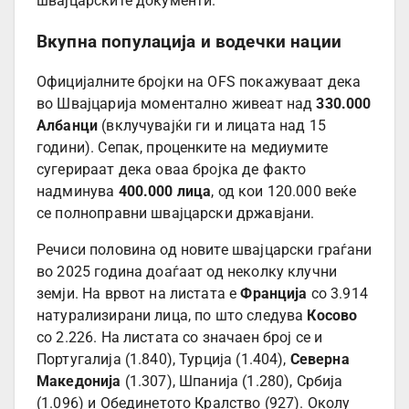
швајцарските документи.
Вкупна популација и водечки нации
Официјалните бројки на OFS покажуваат дека
во Швајцарија моментално живеат над
330.000
Албанци
(вклучувајќи ги и лицата над 15
години). Сепак, проценките на медиумите
сугерираат дека оваа бројка де факто
надминува
400.000 лица
, од кои 120.000 веќе
се полноправни швајцарски државјани.
Речиси половина од новите швајцарски граѓани
во 2025 година доаѓаат од неколку клучни
земји. На врвот на листата е
Франција
со 3.914
натурализирани лица, по што следува
Косово
со 2.226. На листата со значаен број се и
Португалија (1.840), Турција (1.404),
Северна
Македонија
(1.307), Шпанија (1.280), Србија
(1.096) и Обединетото Кралство (927). Околу