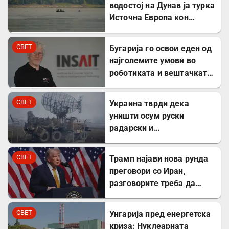
водостој на Дунав ја турка
Источна Европа кон
енергетска криза
СВЕТ
Бугарија го освои еден од
најголемите умови во
роботиката и вештачката
интелигенција – ќе работи
во ИНСАИТ
СВЕТ
Украина тврди дека
уништи осум руски
радарски и
противвоздушни системи
во Краснодар
СВЕТ
Трамп најави нова рунда
преговори со Иран,
разговорите треба да
почнат денес
СВЕТ
Унгарија пред енергетска
криза: Нуклеарната