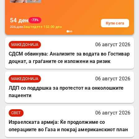
за заштита на податочни линии
54
ден
-73%
Купи сега
206
ден
Заштедете
152.00
ден
06 август 2026
МАКЕДОНИЈА
СДСМ обвинува: Анализите за водата во Гостивар
доцнат, а граѓаните се изложени на ризик
06 август 2026
МАКЕДОНИЈА
ЛДП со поддршка за протестот на онколошките
пациенти
06 август 2026
СВЕТ
Израелската армија: Ќе продолжиме со
операциите во Газа и покрај американскиот план