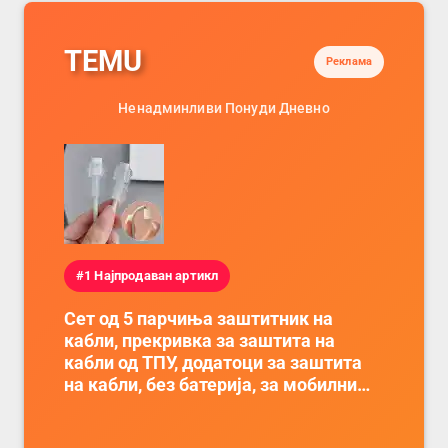
TEMU
Реклама
Ненадминливи Понуди Дневно
#1 Најпродаван артикл
Сет од 5 парчиња заштитник на
кабли, прекривка за заштита на
кабли од ТПУ, додатоци за заштита
на кабли, без батерија, за мобилни
телефони, комплет за заштита на
податочни линии