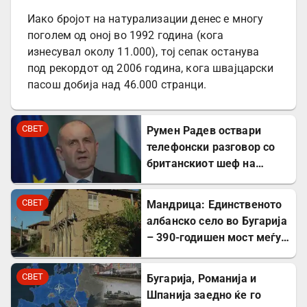
Иако бројот на натурализации денес е многу
поголем од оној во 1992 година (кога
изнесувал околу 11.000), тој сепак останува
под рекордот од 2006 година, кога швајцарски
пасош добија над 46.000 странци.
СВЕТ
Румен Радев оствари
телефонски разговор со
британскиот шеф на
дипломатијата Ед
Милибанд
СВЕТ
Мандрица: Единственото
албанско село во Бугарија
– 390-годишен мост меѓу
Бугарите и Албанците
СВЕТ
Бугарија, Романија и
Шпанија заедно ќе го