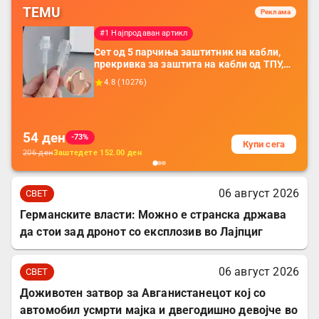
TEMU
Реклама
#1 Најпродаван артикл
Сет од 5 парчиња заштитник на кабли,
прекривка за заштита на кабли од ТПУ,
додатоци за заштита на кабли, без
4.8
(
10276
)
батерија, за мобилни телефони, комплет
за заштита на податочни линии
54
ден
-73%
Купи сега
206
ден
Заштедете
152.00
ден
06 август 2026
СВЕТ
Германските власти: Можно е странска држава
да стои зад дронот со експлозив во Лајпциг
06 август 2026
СВЕТ
Доживотен затвор за Авганистанецот кој со
автомобил усмрти мајка и двегодишно девојче во