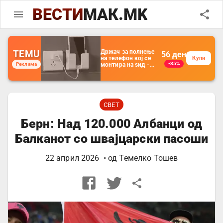
ВЕСТИ
МАК.MK
TEMU
Држач за полнење
56
ден
на телефон кој се
Купи
-35%
Реклама
монтира на ѕид -
Мултифункционален
пластичен
организатор за
чување на покрај
кревет и за ТВ
далечински
СВЕТ
управувач
Берн: Над 120.000 Албанци од
Балканот со швајцарски пасоши
22 април 2026
• од
Темелко Тошев