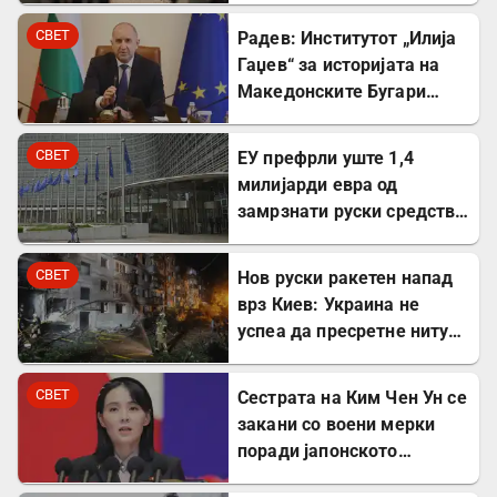
план
СВЕТ
Радев: Институтот „Илија
Гаџев“ за историјата на
Македонските Бугари
стана државна
сопственост
СВЕТ
ЕУ префрли уште 1,4
милијарди евра од
замрзнати руски средства
за поддршка на Украина
СВЕТ
Нов руски ракетен напад
врз Киев: Украина не
успеа да пресретне ниту
една ракета
СВЕТ
Сестрата на Ким Чен Ун се
закани со воени мерки
поради јапонското
вооружување