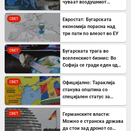
чуваат воздушниот
простор на НАТО
СВЕТ
Евростат: Бугарската
економија порасна над
три пати по влезот во ЕУ
СВЕТ
Бугарската трага во
вселенскиот бизнис: Во
Софија се гради еден од
најголемите вселенски
центри во Европа
СВЕТ
Официјално: Тараклија
станува општина со
специјален статус за
заштита на Бугарите во
Молдавија
СВЕТ
Германските власти:
Можно е странска држава
да стои зад дронот со