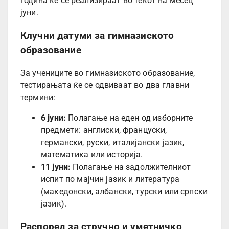
година ќе се реализираат во текот на месец
јуни.
Клучни датуми за гимназиското
образование
За учениците во гимназиското образование,
тестирањата ќе се одвиваат во два главни
термини:
6 јуни:
Полагање на еден од изборните
предмети: англиски, француски,
германски, руски, италијански јазик,
математика или историја.
11 јуни:
Полагање на задолжителниот
испит по мајчин јазик и литература
(македонски, албански, турски или српски
јазик).
Распоред за стручно и уметничко