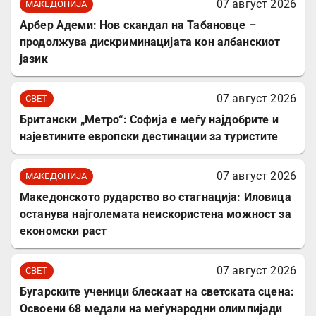
07 август 2026
МАКЕДОНИЈА
Арбер Адеми: Нов скандал на Табановце –
продолжува дискриминацијата кон албанскиот
јазик
07 август 2026
СВЕТ
Британски „Метро“: Софија е меѓу најдобрите и
најевтините европски дестинации за туристите
07 август 2026
МАКЕДОНИЈА
Македонското рударство во стагнација: Иловица
останува најголемата неискористена можност за
економски раст
07 август 2026
СВЕТ
Бугарските ученици блескаат на светската сцена:
Освоени 68 медали на меѓународни олимпијади