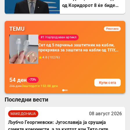
од Коридорот 8 ќе биде
завршен
TEMU
Реклама
#1 Најпродаван артикл
Сет од 5 парчиња заштитник на кабли,
прекривка за заштита на кабли од ТПУ,
додатоци за заштита на кабли, без
4.8
(
10276
)
батерија, за мобилни телефони, комплет
за заштита на податочни линии
54
ден
-73%
Купи сега
206
ден
Заштедете
152.00
ден
Последни вести
08 август 2026
МАКЕДОНИЈА
Љубчо Георгиевски: Југославија ја срушија
самите комунисти, а за култот кон Тито сите