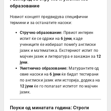
образование
Новиот концепт предвидува специфични
термини и за останатите насоки:
Стручно образование:
Првиот интерен
испит ќе се одржи на
6 јуни
, каде
учениците ќе избираат помеѓу англиски
јазик и математика. Екстерниот испит по
мајчин јазик и литература е закажан за
12
јуни
.
Уметничко образование:
Матурантите од
овие насоки на
6 јуни
ќе бидат тестирани
по англиски јазик или историја, додека на
12 јуни
ќе го полагаат испитот по мајчин
јазик.
Поуки од минатата година: Строги