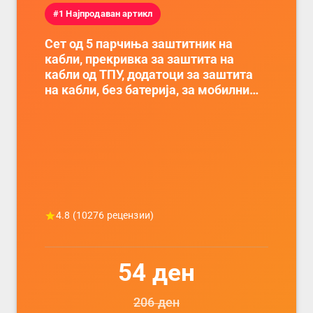
#1 Најпродаван артикл
Сет од 5 парчиња заштитник на
кабли, прекривка за заштита на
кабли од ТПУ, додатоци за заштита
на кабли, без батерија, за мобилни
телефони, комплет за заштита на
податочни линии
4.8
(
10276
рецензии)
54
ден
206
ден