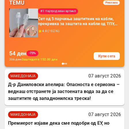
TEMU
Реклама
#1 Најпродаван артикл
Сет од 5 парчиња заштитник на кабли,
прекривка за заштита на кабли од ТПУ,
додатоци за заштита на кабли, без
4.8
(
10276
)
батерија, за мобилни телефони, комплет
за заштита на податочни линии
54
ден
-73%
Купи сега
206
ден
Заштедете
152.00
ден
07 август 2026
МАКЕДОНИЈА
Д-р Даниловски апелира: Опасноста е сериозна –
веднаш отстранете ја застоената вода за да се
заштитите од западнонилска треска!
07 август 2026
МАКЕДОНИЈА
Премиерот изјави дека сме подобри од ЕУ, но