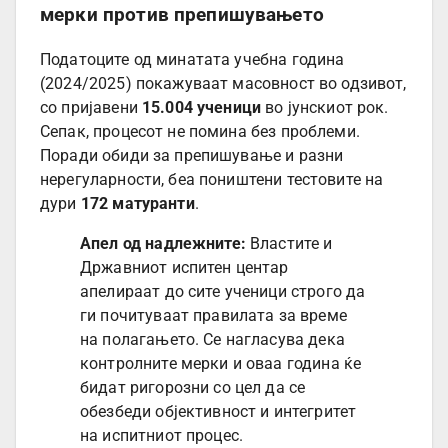
мерки против препишувањето
Податоците од минатата учебна година
(2024/2025) покажуваат масовност во одзивот,
со пријавени
15.004 ученици
во јунскиот рок.
Сепак, процесот не помина без проблеми.
Поради обиди за препишување и разни
нерегуларности, беа поништени тестовите на
дури
172 матуранти
.
Апел од надлежните:
Властите и
Државниот испитен центар
апелираат до сите ученици строго да
ги почитуваат правилата за време
на полагањето. Се нагласува дека
контролните мерки и оваа година ќе
бидат ригорозни со цел да се
обезбеди објективност и интегритет
на испитниот процес.