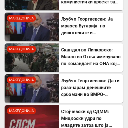
комунистички проект за
поткопување на српскиот
идентитет
МАКЕДОНИЈА
Љубчо Георгиевски: Ја
мразев Бугарија, но
дискотеките и
рестораните на Црното
море ми ја сменија
МАКЕДОНИЈА
Скандал во Липковско:
сликата
Маало во Отља именувано
по командант на ОНА кој
се бореше против
државата
МАКЕДОНИЈА
Љубчо Георгиевски: Да ги
разочарам денешните
србомани во ВМРО-
ДПМНЕ, говорите на
Драган Богдановски беа
МАКЕДОНИЈА
Стојчевски од СДММ:
против Србославија
Мицкоски удри по
младите затоа што ја