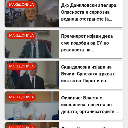
МАКЕДОНИЈА
Д-р Даниловски апелира:
Опасноста е сериозна –
веднаш отстранете ја
застоената вода за да се
заштитите од
МАКЕДОНИЈА
Премиерот изјави дека
западнонилска треска!
сме подобри од ЕУ, но
реалноста на
потрошувачката кошница
го демантира
МАКЕДОНИЈА
Скандалозна изјава на
Вучиќ: Српската црква е
иста и во Пирот и во
Скопје
МАКЕДОНИЈА
Филипче: Власта е
исплашена, посегна по
децата, организаторите и
напаѓачите мора да
одговараат
МАКЕДОНИЈА