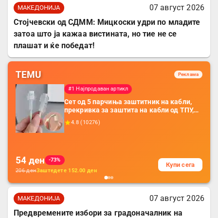
07 август 2026
МАКЕДОНИЈА
Стојчевски од СДММ: Мицкоски удри по младите
затоа што ја кажаа вистината, но тие не се
плашат и ќе победат!
TEMU
Реклама
#1 Најпродаван артикл
Сет од 5 парчиња заштитник на кабли,
прекривка за заштита на кабли од ТПУ,
додатоци за заштита на кабли, без
4.8
(
10276
)
батерија, за мобилни телефони, комплет
за заштита на податочни линии
54
ден
-73%
Купи сега
206
ден
Заштедете
152.00
ден
07 август 2026
МАКЕДОНИЈА
Предвремените избори за градоначалник на