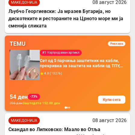
08 август 2026
МАКЕДОНИЈА
Љубчо Георгиевски: Ја мразев Бугарија, но
дискотеките и рестораните на Црното море ми ја
сменија сликата
TEMU
Реклама
#1 Најпродаван артикл
Сет од 5 парчиња заштитник на кабли,
прекривка за заштита на кабли од ТПУ,
додатоци за заштита на кабли, без
4.8
(
10276
)
батерија, за мобилни телефони, комплет
за заштита на податочни линии
54
ден
-73%
Купи сега
206
ден
Заштедете
152.00
ден
08 август 2026
МАКЕДОНИЈА
Скандал во Липковско: Маало во Отља