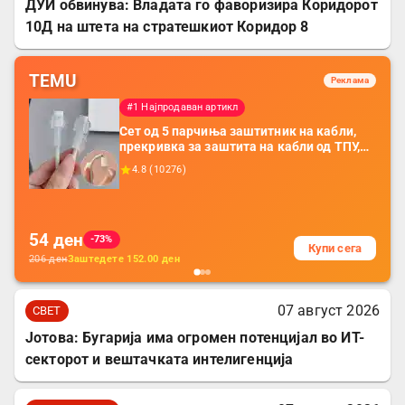
ДУИ обвинува: Владата го фаворизира Коридорот
10Д на штета на стратешкиот Коридор 8
TEMU
Реклама
#1 Најпродаван артикл
Сет од 5 парчиња заштитник на кабли,
прекривка за заштита на кабли од ТПУ,
додатоци за заштита на кабли, без
4.8
(
10276
)
батерија, за мобилни телефони, комплет
за заштита на податочни линии
54
ден
-73%
Купи сега
206
ден
Заштедете
152.00
ден
07 август 2026
СВЕТ
Јотова: Бугарија има огромен потенцијал во ИТ-
секторот и вештачката интелигенција