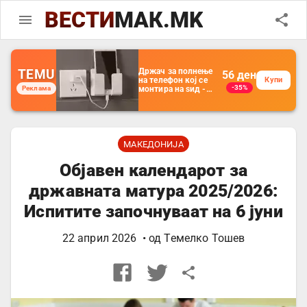
ВЕСТИ
МАК.MK
TEMU
Држач за полнење
56
ден
на телефон кој се
Купи
-35%
Реклама
монтира на ѕид -
Мултифункционален
пластичен
организатор за
чување на покрај
кревет и за ТВ
далечински
МАКЕДОНИЈА
управувач
Објавен календарот за
државната матура 2025/2026:
Испитите започнуваат на 6 јуни
22 април 2026
• од
Темелко Тошев