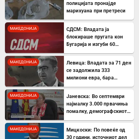
полицијата пронајде
марихуана при претреси
МАКЕДОНИЈА
СДСМ: Владата ја
блокираше пругата кон
Бугарија и изгуби 60
милиони евра од ИПА
фондови
МАКЕДОНИЈА
Левица: Владата за 71 ден
се задолжила 333
милиони евра, бара
целосна транспарентност
МАКЕДОНИЈА
Јаневска: Во септември
најмалку 3.000 првачиња
помалку, демографскиот
пад е загрижувачки
МАКЕДОНИЈА
Мицкоски: По повеќе од
30 години, источниот дел