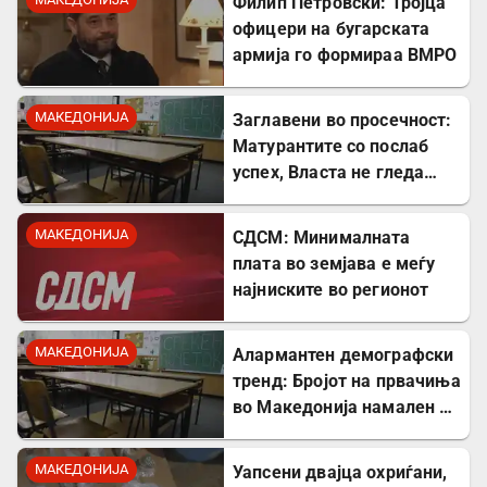
Филип Петровски: Тројца
офицери на бугарската
армија го формираа ВМРО
МАКЕДОНИЈА
Заглавени во просечност:
Матурантите со послаб
успех, Власта не гледа
проблем
МАКЕДОНИЈА
СДСМ: Минималната
плата во земјава е меѓу
најниските во регионот
МАКЕДОНИЈА
Алармантен демографски
тренд: Бројот на првачиња
во Македонија намален за
речиси 5.000 во однос на
лани
МАКЕДОНИЈА
Уапсени двајца охриѓани,