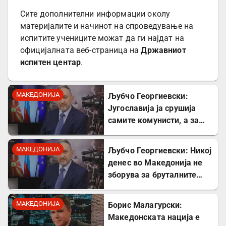
Сите дополнителни информации околу
материјалите и начинот на спроведување на
испитите учениците можат да ги најдат на
официјалната веб-страница на
Државниот
испитен центар
.
МАКЕДОНИЈА
Љубчо Георгиевски:
Југославија ја срушија
самите комунисти, а за
култот кон Тито сите
молчеа освен мене
МАКЕДОНИЈА
Љубчо Георгиевски: Никој
денес во Македонија не
зборува за бруталните
стрелања на цивили од
страна на Германците
МАКЕДОНИЈА
Борис Малагурски:
Македонската нација е