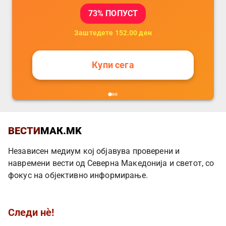
73
% ПОПУСТ
Заштедете
152.00
ден
Купи сега
ВЕСТИ
МАК.MK
Независен медиум кој објавува проверени и
навремени вести од Северна Македонија и светот, со
фокус на објективно информирање.
Следи нè!