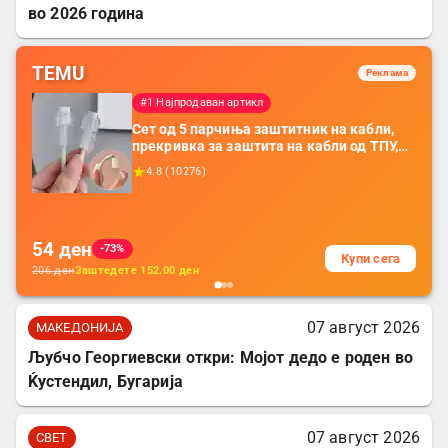
во 2026 година
TEMU
Реклама
#1 Најпродаван артикл
Сет од 5 парчиња заштитник на кабли,
прекривка за заштита на кабли од ТПУ,
додатоци за заштита на кабли, без
4.8
(
10276
)
батерија, за мобилни телефони, комплет
за заштита на податочни линии
54
ден
-73%
Купи сега
206
ден
Заштедете
152.00
ден
07 август 2026
МАКЕДОНИЈА
Љубчо Георгиевски откри: Мојот дедо е роден во
Ќустендил, Бугарија
07 август 2026
СВЕТ