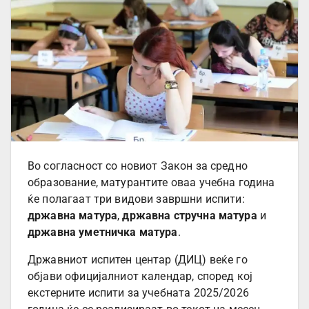
Во согласност со новиот Закон за средно
образование, матурантите оваа учебна година
ќе полагаат три видови завршни испити:
државна матура
,
државна стручна матура
и
државна уметничка матура
.
Државниот испитен центар (ДИЦ) веќе го
објави официјалниот календар, според кој
екстерните испити за учебната 2025/2026