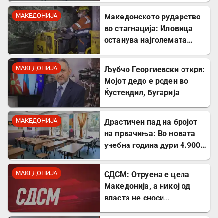
албанскиот јазик
МАКЕДОНИЈА
Македонското рударство
во стагнација: Иловица
останува најголемата
неискористена можност
за економски раст
МАКЕДОНИЈА
Љубчо Георгиевски откри:
Мојот дедо е роден во
Ќустендил, Бугарија
МАКЕДОНИЈА
Драстичен пад на бројот
на првачиња: Во новата
учебна година дури 4.900
помалку ученици во прво
одделение
МАКЕДОНИЈА
СДСМ: Отруена е цела
Македонија, а никој од
власта не сноси
одговорност