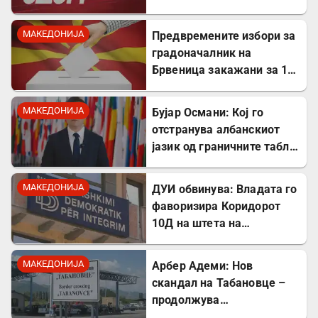
кажаа вистината, но тие
не се плашат и ќе победат!
МАКЕДОНИЈА
Предвремените избори за
градоначалник на
Брвеница закажани за 18
октомври
МАКЕДОНИЈА
Бујар Османи: Кој го
отстранува албанскиот
јазик од граничните табли,
директно го крши законот!
МАКЕДОНИЈА
ДУИ обвинува: Владата го
фаворизира Коридорот
10Д на штета на
стратешкиот Коридор 8
МАКЕДОНИЈА
Арбер Адеми: Нов
скандал на Табановце –
продолжува
дискриминацијата кон