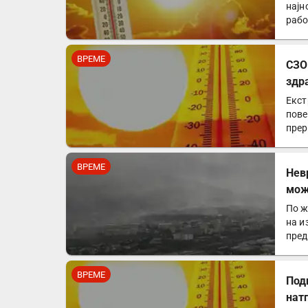
најн
рабо
воз
ВРЕМЕ
СЗО
здр
Екст
пове
прер
ВРЕМЕ
Нев
мож
По ж
на и
пред
ВРЕМЕ
Под
нат