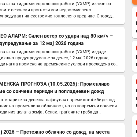
вата за хидрометеоролошки работи (УХМР) излезе со
овите сезонски прогнози кои недвосмислено
упредуваат на екстремно топло лето пред нас. Според
оролозите…
ЕО АЛАРМ: Силен ветер со удари над 80 км/ч –
дупредување за 12 мај 2026 година
вата за хидрометеоролошки работи (УХМР) издаде
ијално предупредување за денес, 12 мај 2026 година,
ди нагла промена на временските услови проследена со…
МЕНСКА ПРОГНОЗА (10.05.2026): Променливо
ме со сончеви периоди и попладневен дожд
птичарите за денеска најавуваат време кое ќе биде под
ание на променлива облачност, но со повремени сончеви
оди низ целата земја. Сепак, граѓаните треба да…
ај 2026 – Претежно облачно со дожд, на места