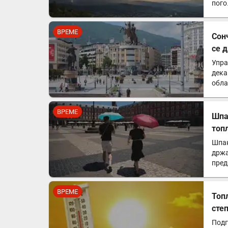
пого
поо
ВРЕМЕ
Сон
се 
Упра
дека
обла
лок
ВРЕМЕ
Шпа
топ
Шпан
држа
пред
ВРЕМЕ
Топ
сте
Подг