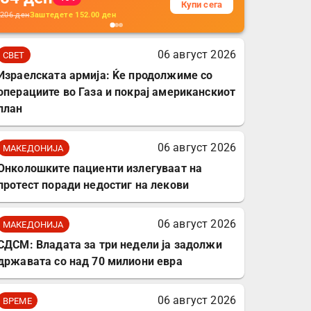
Купи сега
кабли, без батерија, за
206
ден
Заштедете
152.00
ден
мобилни телефони,
комплет за заштита на
06 август 2026
СВЕТ
податочни линии
Израелската армија: Ќе продолжиме со
операциите во Газа и покрај американскиот
план
06 август 2026
МАКЕДОНИЈА
Онколошките пациенти излегуваат на
протест поради недостиг на лекови
06 август 2026
МАКЕДОНИЈА
СДСМ: Владата за три недели ја задолжи
државата со над 70 милиони евра
06 август 2026
ВРЕМЕ