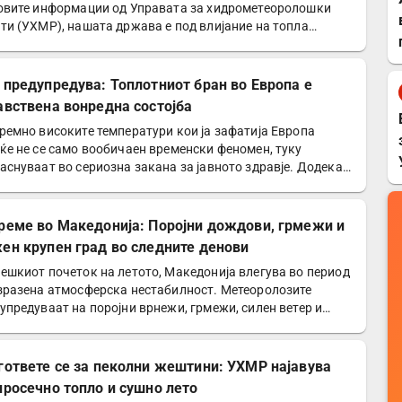
овите информации од Управата за хидрометеоролошки
ти (УХМР), нашата држава е под влијание на топла
душна…
 предупредува: Топлотниот бран во Европа е
авствена вонредна состојба
ремно високите температури кои ја зафатија Европа
ќе не се само вообичаен временски феномен, туку
аснуваат во сериозна закана за јавното здравје. Додека…
реме во Македонија: Поројни дождови, грмежи и
ен крупен град во следните денови
ешкиот почеток на летото, Македонија влегува во период
зразена атмосферска нестабилност. Метеоролозите
упредуваат на поројни врнежи, грмежи, силен ветер и…
гответе се за пеколни жештини: УХМР најавува
просечно топло и сушно лето