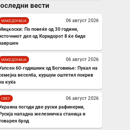
оследни вести
комплет за заштита на
податочни линии
06 август 2026
МАКЕДОНИЈА
Мицкоски: По повеќе од 30 години,
источниот дел од Коридорот 8 ќе биде
завршен
06 август 2026
МАКЕДОНИЈА
Уапсен 60-годишник од Боговиње: Пукал на
семејна веселба, куршум оштетил покрив
на куќа
06 август 2026
СВЕТ
Украина погоди две руски рафинерии,
Русија нападна железничка станица и
товарен брод