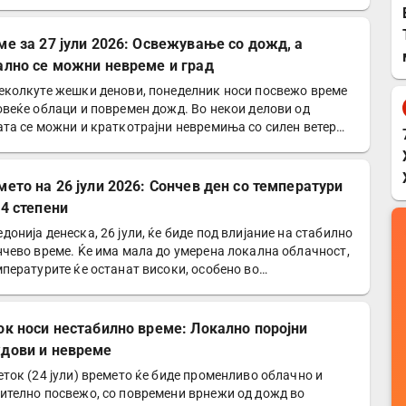
ме за 27 јули 2026: Освежување со дожд, а
ално се можни невреме и град
еколкуте жешки денови, понеделник носи посвежо време
овеќе облаци и повремен дожд. Во некои делови од
ата се можни и краткотрајни невремиња со силен ветер…
мето на 26 јули 2026: Сончев ден со температури
34 степени
донија денеска, 26 јули, ќе биде под влијание на стабилно
нчево време. Ќе има мала до умерена локална облачност,
мпературите ќе останат високи, особено во…
ок носи нестабилно време: Локално поројни
дови и невреме
еток (24 јули) времето ќе биде променливо облачно и
ително посвежо, со повремени врнежи од дожд во