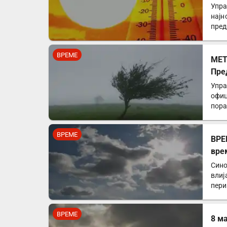
Упра
најн
пред
мете
ВРЕМЕ
МЕТ
Пре
Упра
офиц
пора
ВРЕМЕ
ВРЕ
вре
Сино
влиј
пери
ВРЕМЕ
8 м