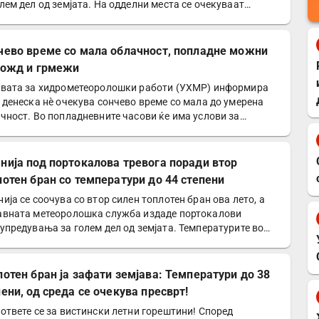
лем дел од земјата. На одделни места се очекуваат
билни…
чево време со мала облачност, попладне можни
дожд и грмежи
вата за хидрометеоролошки работи (УХМР) информира
 денеска нè очекува сончево време со мала до умерена
чност. Во попладневните часови ќе има услови за
ална…
нија под портокалова тревога поради втор
лотен бран со температури до 44 степени
ија се соочува со втор силен топлотен бран ова лето, а
вната метеоролошка служба издаде портокалови
упредувања за голем дел од земјата. Температурите во…
лотен бран ја зафати земјава: Температури до 38
пени, од среда се очекува пресврт!
ответе се за вистински летни горештини! Според