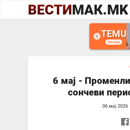
ВЕСТИ
МАК.MK
TEMU
Реклама
6 маj - Променл
сончеви пери
06 мај 2026