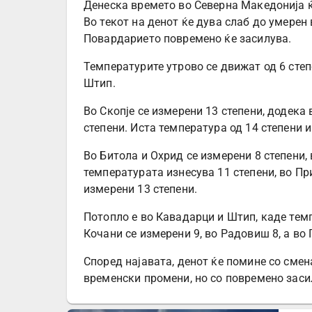
Денеска времето во Северна Македонија ќ
Во текот на денот ќе дува слаб до умерен 
Повардарието повремено ќе засилува.
Температурите утрово се движат од 6 сте
Штип.
Во Скопје се измерени 13 степени, додека
степени. Иста температура од 14 степени и
Во Битола и Охрид се измерени 8 степени, 
температурата изнесува 11 степени, во При
измерени 13 степени.
Потопло е во Кавадарци и Штип, каде темп
Кочани се измерени 9, во Радовиш 8, а во
Според најавата, денот ќе помине со смен
временски промени, но со повремено заси