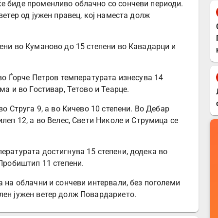
е биде променливо облачно со сончеви периоди.
ветер од јужен правец, кој наместа долж
пени во Куманово до 15 степени во Кавадарци и
 во Ѓорче Петров температурата изнесува 14
ма и во Гостивар, Тетово и Теарце.
во Струга 9, а во Кичево 10 степени. Во Дебар
леп 12, а во Велес, Свети Николе и Струмица се
ературата достигнува 15 степени, додека во
 Пробиштип 11 степени.
а на облачни и сончеви интервали, без поголеми
лен јужен ветер долж Повардарието.