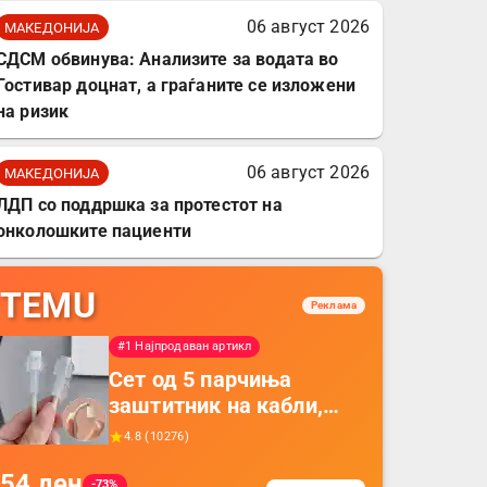
06 август 2026
МАКЕДОНИЈА
СДСМ обвинува: Анализите за водата во
Гостивар доцнат, а граѓаните се изложени
на ризик
06 август 2026
МАКЕДОНИЈА
ЛДП со поддршка за протестот на
онколошките пациенти
TEMU
Реклама
#1 Најпродаван артикл
Сет од 5 парчиња
заштитник на кабли,
прекривка за заштита
4.8
(
10276
)
на кабли од ТПУ,
54
ден
додатоци за заштита на
-73%