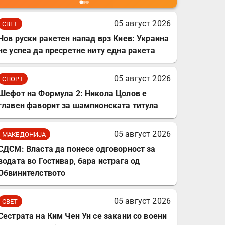
мобилни телефони,
комплет за заштита на
05 август 2026
СВЕТ
податочни линии
Нов руски ракетен напад врз Киев: Украина
не успеа да пресретне ниту една ракета
05 август 2026
СПОРТ
Шефот на Формула 2: Никола Цолов е
главен фаворит за шампионската титула
05 август 2026
МАКЕДОНИЈА
СДСМ: Власта да понесе одговорност за
водата во Гостивар, бара истрага од
Обвинителството
05 август 2026
СВЕТ
Сестрата на Ким Чен Ун се закани со воени