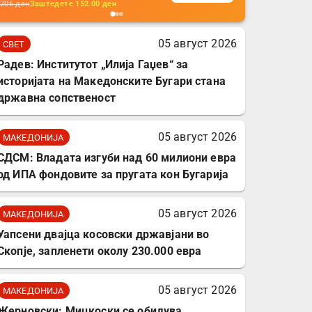
кабли, без батерија, за
206
ден
Заштедете
152.00
ден
мобилни телефони,
комплет за заштита на
05 август 2026
СВЕТ
податочни линии
Радев: Институтот „Илија Гаџев“ за
историјата на Македонските Бугари стана
државна сопственост
05 август 2026
МАКЕДОНИЈА
СДСМ: Владата изгуби над 60 милиони евра
од ИПА фондовите за пругата кон Бугарија
05 август 2026
МАКЕДОНИЈА
Уапсени двајца косовски државјани во
Скопје, запленети околу 230.000 евра
05 август 2026
МАКЕДОНИЈА
Жерновски: Мицкоски се обидува