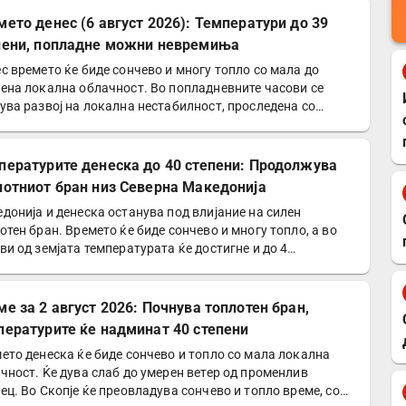
мето денес (6 август 2026): Температури до 39
пени, попладне можни невремиња
с времето ќе биде сончево и многу топло со мала до
ена локална облачност. Во попладневните часови се
ува развој на локална нестабилност, проследена со
оен…
пературите денеска до 40 степени: Продолжува
лотниот бран низ Северна Македонија
донија и денеска останува под влијание на силен
отен бран. Времето ќе биде сончево и многу топло, а во
ви од земјата температурата ќе достигне и до 4…
ме за 2 август 2026: Почнува топлотен бран,
пературите ќе надминат 40 степени
ето денеска ќе биде сончево и топло со мала локална
чност. Ќе дува слаб до умерен ветер од променлив
ец. Во Скопје ќе преовладува сончево и топло време, со…