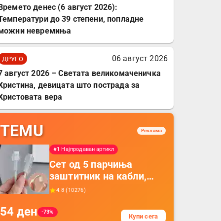
Времето денес (6 август 2026):
Температури до 39 степени, попладне
можни невремиња
06 август 2026
ДРУГО
7 август 2026 – Светата великомаченичка
Христина, девицата што пострада за
Христовата вера
TEMU
Реклама
#1 Најпродаван артикл
Сет од 5 парчиња
заштитник на кабли,
прекривка за заштита
4.8
(
10276
)
на кабли од ТПУ,
54
ден
додатоци за заштита на
-73%
Купи сега