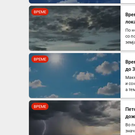
ВРЕМЕ
Вре
лок
По н
со п
земј
ВРЕМЕ
Вре
до 
Маке
и со
а те
ВРЕМЕ
Пет
дож
Во п
знач