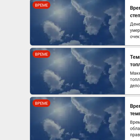
ВРЕМЕ
Вре
сте
Дене
умер
очек
пор
ВРЕМЕ
Тем
топ
Маке
топл
дело
ВРЕМЕ
Вре
тем
Врем
обла
прав