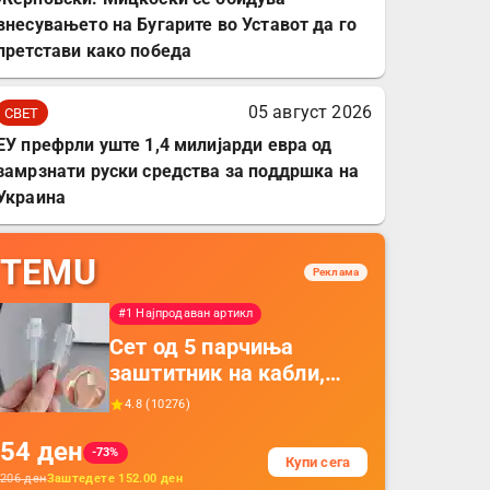
внесувањето на Бугарите во Уставот да го
претстави како победа
05 август 2026
СВЕТ
ЕУ префрли уште 1,4 милијарди евра од
замрзнати руски средства за поддршка на
Украина
TEMU
Реклама
#1 Најпродаван артикл
Сет од 5 парчиња
заштитник на кабли,
прекривка за заштита
4.8
(
10276
)
на кабли од ТПУ,
54
ден
додатоци за заштита на
-73%
Купи сега
кабли, без батерија, за
206
ден
Заштедете
152.00
ден