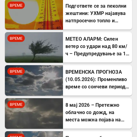
ВРЕМЕ
Подгответе се за пеколни
жештини: УХМР најавува
натпросечно топло и
сушно лето
ВРЕМЕ
МЕТЕО АЛАРМ: Силен
ветер со удари над 80 км/
ч – Предупредување за 12
мај 2026 година
ВРЕМЕ
ВРЕМЕНСКА ПРОГНОЗА
(10.05.2026): Променливо
време со сончеви периоди
и попладневен дожд
ВРЕМЕ
8 мај 2026 – Претежно
облачно со дожд, на
места можна појава на
невреме