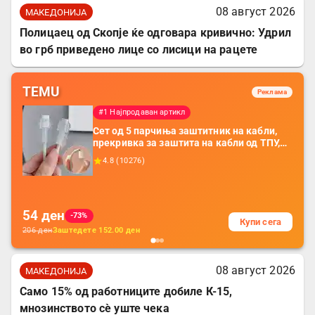
08 август 2026
МАКЕДОНИЈА
Полицаец од Скопје ќе одговара кривично: Удрил
во грб приведено лице со лисици на рацете
TEMU
Реклама
#1 Најпродаван артикл
Сет од 5 парчиња заштитник на кабли,
прекривка за заштита на кабли од ТПУ,
додатоци за заштита на кабли, без
4.8
(
10276
)
батерија, за мобилни телефони, комплет
за заштита на податочни линии
54
ден
-73%
Купи сега
206
ден
Заштедете
152.00
ден
08 август 2026
МАКЕДОНИЈА
Само 15% од работниците добиле К-15,
мнозинството сè уште чека