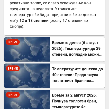
релативно топло, со благо освежување кон
средината на неделата. Утринските
температури ќе бидат пријатни и ќе се движат
меѓу
12 и 18 степени
(околу 17 степени во
Скопје).
ВРЕМЕ
Времето денес (6 август
2026): Температури до 39
степени, попладне можни
невремиња
ВРЕМЕ
Температурите денеска до
40 степени: Продолжува
топлотниот бран низ
Северна Македонија
ВРЕМЕ
Време за 2 август 2026:
Почнува топлотен бран,
температурите ќе