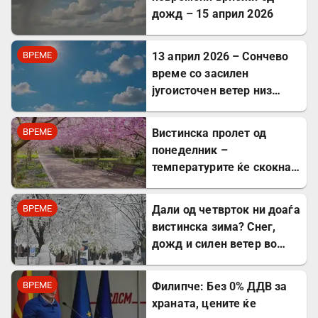
дожд – 15 април 2026
ВРЕМЕ
13 април 2026 – Сончево
време со засилен
југоисточен ветер низ
Северна Македонија
ВРЕМЕ
Вистинска пролет од
понеделник –
температурите ќе скокнат
над 20 степени
ВРЕМЕ
Дали од четврток ни доаѓа
вистинска зима? Снег,
дожд и силен ветер во
Македонија
ВРЕМЕ
Филипче: Без 0% ДДВ за
храната, цените ќе