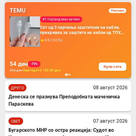
TEMU
Реклама
#1 Најпродаван артикл
Сет од 5 парчиња заштитник на кабли,
прекривка за заштита на кабли од ТПУ,
додатоци за заштита на кабли, без
4.8
(
10276
)
батерија, за мобилни телефони, комплет
за заштита на податочни линии
54
ден
-73%
Купи сега
206
ден
Заштедете
152.00
ден
08 август 2026
ДРУГО
Денеска се празнува Преподобната маченичка
Параскева
07 август 2026
СВЕТ
Бугарското МНР со остра реакција: Судот во