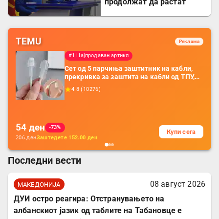
продолжат да растат
TEMU
Реклама
#1 Најпродаван артикл
Сет од 5 парчиња заштитник на кабли,
прекривка за заштита на кабли од ТПУ,
додатоци за заштита на кабли, без
4.8
(
10276
)
батерија, за мобилни телефони, комплет
за заштита на податочни линии
54
ден
-73%
Купи сега
206
ден
Заштедете
152.00
ден
Последни вести
08 август 2026
МАКЕДОНИЈА
ДУИ остро реагира: Отстранувањето на
албанскиот јазик од таблите на Табановце е