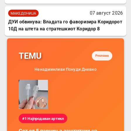
07 август 2026
МАКЕДОНИЈА
ДУИ обвинува: Владата го фаворизира Коридорот
10Д на штета на стратешкиот Коридор 8
TEMU
Реклама
Ненадминливи Понуди Дневно
#1 Најпродаван артикл