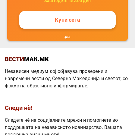
Заштедете
152.00
ден
Купи сега
ВЕСТИ
МАК.MK
Независен медиум кој објавува проверени и
навремени вести од Северна Македонија и светот, со
фокус на објективно информирање.
Следи нè!
Следете нè на социјалните мрежи и помогнете во
поддршката на независното новинарство. Вашата
поддршка значи многу!