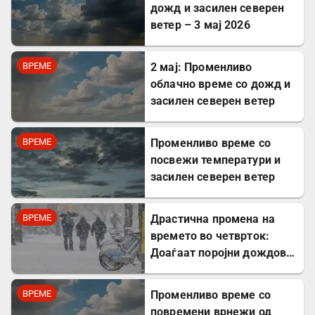
дожд и засилен северен
ветер – 3 мај 2026
ВРЕМЕ
2 мај: Променливо
облачно време со дожд и
засилен северен ветер
ВРЕМЕ
Променливо време со
посвежи температури и
засилен северен ветер
ВРЕМЕ
Драстична промена на
времето во четврток:
Доаѓаат поројни дождови,
на планините снег
ВРЕМЕ
Променливо време со
повремени врнежи од