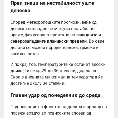
Први знаци на нестабилност уште
денеска
Според метеоролошките прогнози, веќе од
денеска попладне се очекува нестабилно
време, фокусирано претежно во
западните и
северозападните планински предели
. Во овие
делови се можни поројни врнежи, грмежи и
засилен ветер.
И покрај тоа, температурите ќе останат високи,
движејќи се од 29 до 36 степени, додека во
Скопје дневната максимална температура ќе
достигне околу 34 степени.
Главен удар од понеделник до среда
Под влијание на фронтална долина и продор на
посвеж воздух во повисоките слоеви од