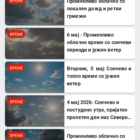
ВРЕМЕ
Променливо облачно со
локален дожд и ретки
грмежи
ВРЕМЕ
6 маj - Променливо
облачно време со сончеви
периоди и јужен ветер
ВРЕМЕ
Вторник, ５ мај: Сончево и
топло време со јужен
ветер
ВРЕМЕ
4 мај 2026: Сончево и
постудено утро, пријатен
пролетен ден низ Северна
Македонија
ВРЕМЕ
Променливо облачно со