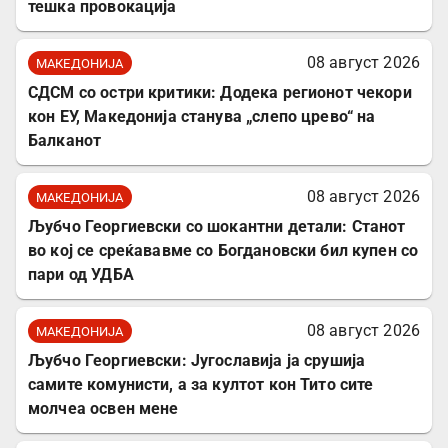
тешка провокација
08 август 2026
МАКЕДОНИЈА
СДСМ со остри критики: Додека регионот чекори
кон ЕУ, Македонија станува „слепо црево“ на
Балканот
08 август 2026
МАКЕДОНИЈА
Љубчо Георгиевски со шокантни детали: Станот
во кој се среќававме со Богдановски бил купен со
пари од УДБА
08 август 2026
МАКЕДОНИЈА
Љубчо Георгиевски: Југославија ја срушија
самите комунисти, а за култот кон Тито сите
молчеа освен мене