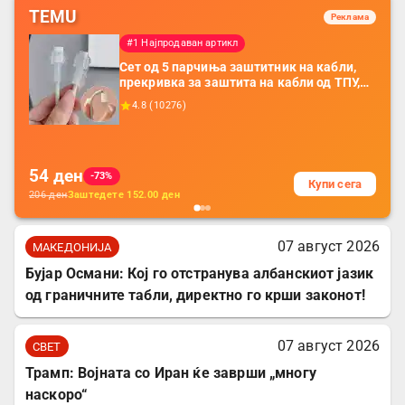
TEMU
Реклама
#1 Најпродаван артикл
Сет од 5 парчиња заштитник на кабли,
прекривка за заштита на кабли од ТПУ,
додатоци за заштита на кабли, без
4.8
(
10276
)
батерија, за мобилни телефони, комплет
за заштита на податочни линии
54
ден
-73%
Купи сега
206
ден
Заштедете
152.00
ден
07 август 2026
МАКЕДОНИЈА
Бујар Османи: Кој го отстранува албанскиот јазик
од граничните табли, директно го крши законот!
07 август 2026
СВЕТ
Трамп: Војната со Иран ќе заврши „многу
наскоро“