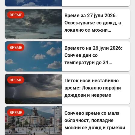
надминат 40 степени
ВРЕМЕ
Време за 27 јули 2026:
Освежување со дожд, а
локално се можни
невреме и град
ВРЕМЕ
Времето на 26 јули 2026:
Сончев ден со
температури до 34
степени
ВРЕМЕ
Петок носи нестабилно
време: Локално поројни
дождови и невреме
ВРЕМЕ
Сончево време со мала
облачност, попладне
можни се дожд и грмежи