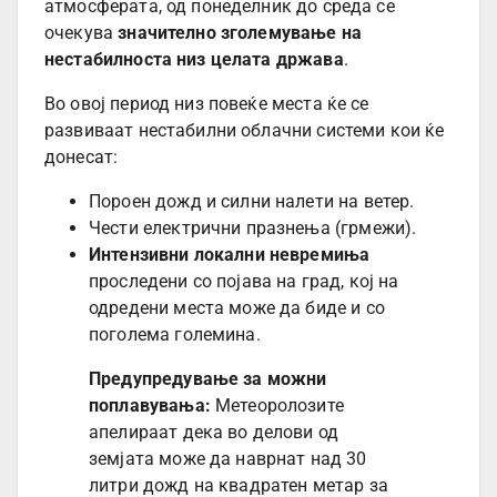
атмосферата, од понеделник до среда се
очекува
значително зголемување на
нестабилноста низ целата држава
.
Во овој период низ повеќе места ќе се
развиваат нестабилни облачни системи кои ќе
донесат:
Пороен дожд и силни налети на ветер.
Чести електрични празнења (грмежи).
Интензивни локални невремиња
проследени со појава на град, кој на
одредени места може да биде и со
поголема големина.
Предупредување за можни
поплавувања:
Метеоролозите
апелираат дека во делови од
земјата може да наврнат над 30
литри дожд на квадратен метар за