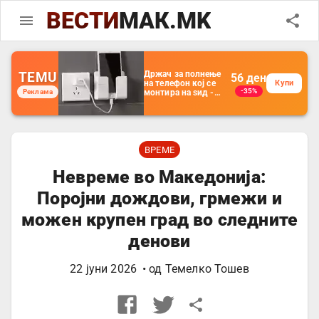
ВЕСТИ
МАК.MK
TEMU
Држач за полнење
56
ден
на телефон кој се
Купи
-35%
Реклама
монтира на ѕид -
Мултифункционален
пластичен
организатор за
чување на покрај
кревет и за ТВ
далечински
ВРЕМЕ
управувач
Невреме во Македонија:
Поројни дождови, грмежи и
можен крупен град во следните
денови
22 јуни 2026
• од
Темелко Тошев