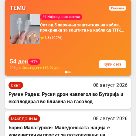
TEMU
Реклама
#1 Најпродаван артикл
Сет од 5 парчиња заштитник на кабли,
прекривка за заштита на кабли од ТПУ,
додатоци за заштита на кабли, без
4.8
(
10276
)
батерија, за мобилни телефони, комплет
за заштита на податочни линии
54
ден
-73%
Купи сега
206
ден
Заштедете
152.00
ден
08 август 2026
СВЕТ
Румен Радев: Руски дрон навлегол во Бугарија и
експлодирал во близина на гасовод
08 август 2026
МАКЕДОНИЈА
Борис Малагурски: Македонската нација е
комунистички проект за поткопување на