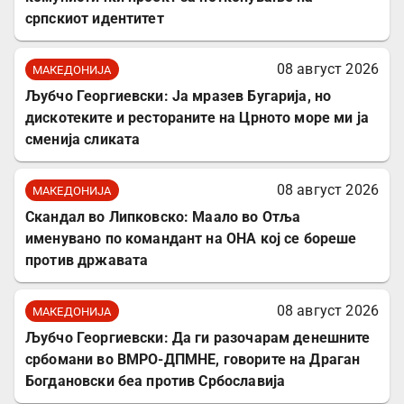
српскиот идентитет
08 август 2026
МАКЕДОНИЈА
Љубчо Георгиевски: Ја мразев Бугарија, но
дискотеките и рестораните на Црното море ми ја
сменија сликата
08 август 2026
МАКЕДОНИЈА
Скандал во Липковско: Маало во Отља
именувано по командант на ОНА кој се бореше
против државата
08 август 2026
МАКЕДОНИЈА
Љубчо Георгиевски: Да ги разочарам денешните
србомани во ВМРО-ДПМНЕ, говорите на Драган
Богдановски беа против Србославија