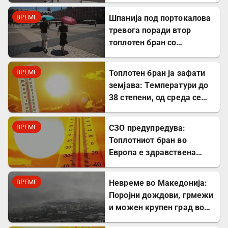
ВРЕМЕ
Шпанија под портокалова
тревога поради втор
топлотен бран со
температури до 44
степени
ВРЕМЕ
Топлотен бран ја зафати
земјава: Температури до
38 степени, од среда се
очекува пресврт!
ВРЕМЕ
СЗО предупредува:
Топлотниот бран во
Европа е здравствена
вонредна состојба
ВРЕМЕ
Невреме во Македонија:
Поројни дождови, грмежи
и можен крупен град во
следните денови