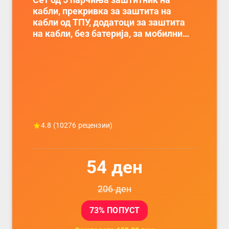
Сет од 5 парчиња заштитник на
кабли, прекривка за заштита на
кабли од ТПУ, додатоци за заштита
на кабли, без батерија, за мобилни
телефони, комплет за заштита на
податочни линии
4.8
(
10276
рецензии)
54
ден
206
ден
73
% ПОПУСТ