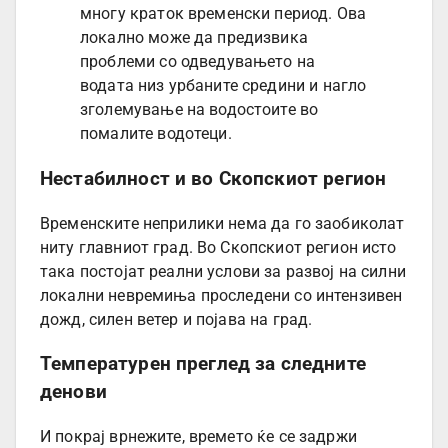
многу краток временски период. Ова
локално може да предизвика
проблеми со одведувањето на
водата низ урбаните средини и нагло
зголемување на водостоите во
помалите водотеци.
Нестабилност и во Скопскиот регион
Временските неприлики нема да го заобиколат
ниту главниот град. Во Скопскиот регион исто
така постојат реални услови за развој на силни
локални невремиња проследени со интензивен
дожд, силен ветер и појава на град.
Температурен преглед за следните
денови
И покрај врнежите, времето ќе се задржи