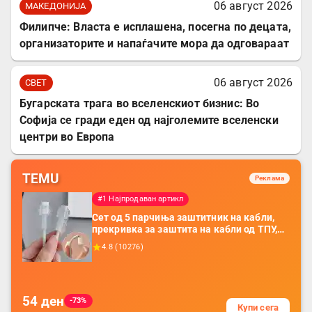
06 август 2026
МАКЕДОНИЈА
Филипче: Власта е исплашена, посегна по децата,
организаторите и напаѓачите мора да одговараат
06 август 2026
СВЕТ
Бугарската трага во вселенскиот бизнис: Во
Софија се гради еден од најголемите вселенски
центри во Европа
TEMU
Реклама
#1 Најпродаван артикл
Сет од 5 парчиња заштитник на кабли,
прекривка за заштита на кабли од ТПУ,
додатоци за заштита на кабли, без
4.8
(
10276
)
батерија, за мобилни телефони, комплет
за заштита на податочни линии
54
ден
-73%
Купи сега