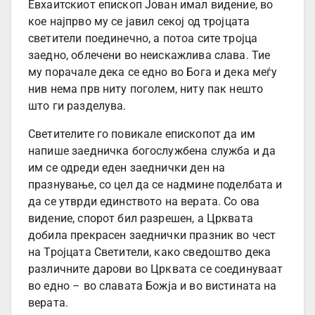
Евхаитскиот епископ Јован имал видение, во
кое најпрво му се јавил секој од тројцата
светители поединечно, а потоа сите тројца
заедно, облечени во неискажлива слава. Тие
му порачале дека се едно во Бога и дека меѓу
нив нема прв ниту поголем, ниту пак нешто
што ги разделува.
Светителите го повикале епископот да им
напише заедничка богослужбена служба и да
им се одреди еден заеднички ден на
празнување, со цел да се надмине поделбата и
да се утврди единството на верата. Со ова
видение, спорот бил разрешен, а Црквата
добила прекрасен заеднички празник во чест
на Тројцата Светители, како сведоштво дека
различните дарови во Црквата се соединуваат
во едно – во славата Божја и во вистината на
верата.