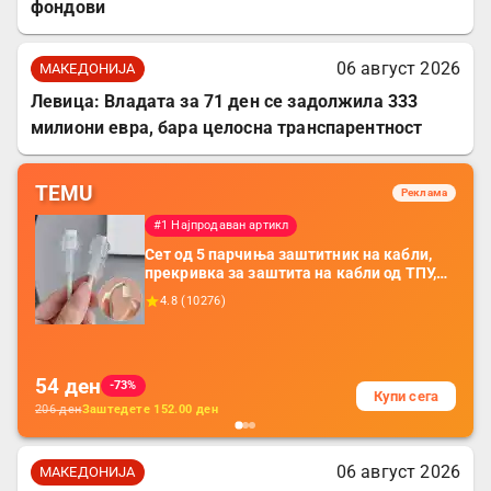
фондови
06 август 2026
МАКЕДОНИЈА
Левица: Владата за 71 ден се задолжила 333
милиони евра, бара целосна транспарентност
TEMU
Реклама
#1 Најпродаван артикл
Сет од 5 парчиња заштитник на кабли,
прекривка за заштита на кабли од ТПУ,
додатоци за заштита на кабли, без
4.8
(
10276
)
батерија, за мобилни телефони, комплет
за заштита на податочни линии
54
ден
-73%
Купи сега
206
ден
Заштедете
152.00
ден
06 август 2026
МАКЕДОНИЈА