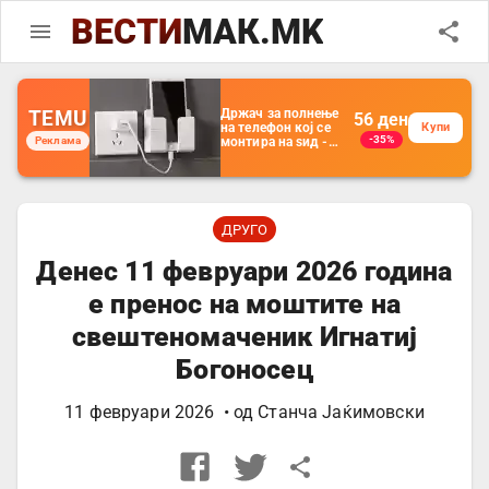
ВЕСТИ
МАК.MK
TEMU
Држач за полнење
56
ден
на телефон кој се
Купи
-35%
Реклама
монтира на ѕид -
Мултифункционален
пластичен
организатор за
чување на покрај
кревет и за ТВ
далечински
ДРУГО
управувач
Денес 11 февруари 2026 година
е пренос на моштите на
свештеномаченик Игнатиј
Богоносец
11 февруари 2026
• од
Станча Јаќимовски