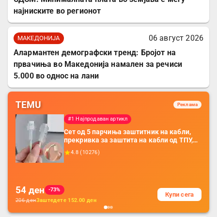
најниските во регионот
06 август 2026
МАКЕДОНИЈА
Алармантен демографски тренд: Бројот на
првачиња во Македонија намален за речиси
5.000 во однос на лани
TEMU
Реклама
#1 Најпродаван артикл
Сет од 5 парчиња заштитник на кабли,
прекривка за заштита на кабли од ТПУ,
додатоци за заштита на кабли, без
4.8
(
10276
)
батерија, за мобилни телефони, комплет
за заштита на податочни линии
54
ден
-73%
Купи сега
206
ден
Заштедете
152.00
ден