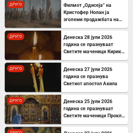
Севастиски во Ерменија
ДРУГО
Филмот „Одисеја“ на
Кристофер Нолан ја
зголеми продажбата на
Хомер и интересот за
грчкиот јазик
ДРУГО
Денеска 28 јули 2026
година се празнуваат
Светите маченици Кирик и
Јулита
ДРУГО
Денеска 27 јули 2026
година се празнува
Светиот апостол Акила
ДРУГО
Денеска 25 јули 2026
година се празнуваат
Светите маченици Прокл и
Илариј
ДРУГО