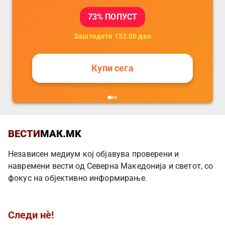
73
% ПОПУСТ
Заштедете
152.00
ден
Купи сега
ВЕСТИ
МАК.MK
Независен медиум кој објавува проверени и
навремени вести од Северна Македонија и светот, со
фокус на објективно информирање.
Следи нè!