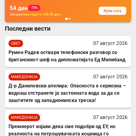
54
ден
-73%
Купи сега
206
ден
Заштедете
152.00
ден
Последни вести
07 август 2026
СВЕТ
Румен Радев оствари телефонски разговор со
британскиот шеф на дипломатијата Ед Милибанд
07 август 2026
МАКЕДОНИЈА
Д-р Даниловски апелира: Опасноста е сериозна –
веднаш отстранете ја застоената вода за да се
заштитите од западнонилска треска!
07 август 2026
МАКЕДОНИЈА
Премиерот изјави дека сме подобри од ЕУ, но
реалноста на потрошувачката кошница го