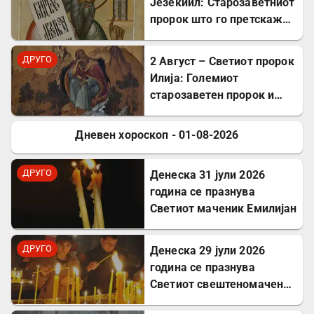
Језекиил: Старозаветниот
пророк што го претскажа
воскресението
ДРУГО
2 Август – Светиот пророк
Илија: Големиот
старозаветен пророк и
чудотворец
Дневен хороскоп - 01-08-2026
ДРУГО
ДРУГО
Денеска 31 јули 2026
година се празнува
Светиот маченик Емилијан
ДРУГО
Денеска 29 јули 2026
година се празнува
Светиот свештеномаченик
Атиноген, епископ