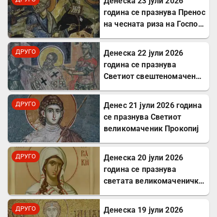
Денеска 23 јули 2026
година се празнува Пренос
на чесната риза на Господ
Исус Христос
ДРУГО
Денеска 22 јули 2026
година се празнува
Светиот свештеномаченик
Панкратиј, епископ
Тавромениски
ДРУГО
Денес 21 јули 2026 година
се празнува Светиот
великомаченик Прокопиј
ДРУГО
Денеска 20 јули 2026
година се празнува
светата великомаченичка
Недела
ДРУГО
Денеска 19 јули 2026