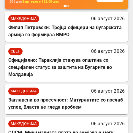
206
ден
Заштедете
152.00
ден
06 август 2026
МАКЕДОНИЈА
Филип Петровски: Тројца офицери на бугарската
армија го формираа ВМРО
06 август 2026
СВЕТ
Официјално: Тараклија станува општина со
специјален статус за заштита на Бугарите во
Молдавија
06 август 2026
МАКЕДОНИЈА
Заглавени во просечност: Матурантите со послаб
успех, Власта не гледа проблем
06 август 2026
МАКЕДОНИЈА
СДСМ: Минималната плата во земјава е меѓу