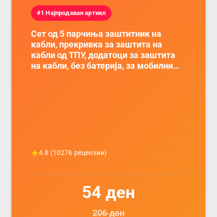
#1 Најпродаван артикл
Сет од 5 парчиња заштитник на
кабли, прекривка за заштита на
кабли од ТПУ, додатоци за заштита
на кабли, без батерија, за мобилни
телефони, комплет за заштита на
податочни линии
4.8
(
10276
рецензии)
54
ден
206
ден