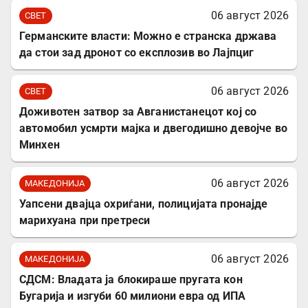
06 август 2026
СВЕТ
Германските власти: Можно е странска држава
да стои зад дронот со експлозив во Лајпциг
06 август 2026
СВЕТ
Доживотен затвор за Авганистанецот кој со
автомобил усмрти мајка и двегодишно девојче во
Минхен
06 август 2026
МАКЕДОНИЈА
Уапсени двајца охриѓани, полицијата пронајде
марихуана при претреси
06 август 2026
МАКЕДОНИЈА
СДСМ: Владата ја блокираше пругата кон
Бугарија и изгуби 60 милиони евра од ИПА