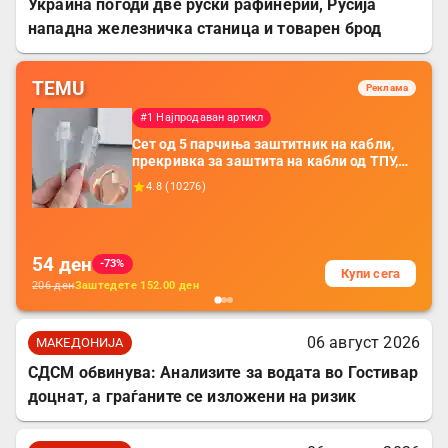
Украина погоди две руски рафинерии, Русија
нападна железничка станица и товарен брод
TEMU
Реклама
#1 Најпродаван артикл
Сет од 5 парчиња заштитник на кабли,
прекривка за заштита на кабли од ТПУ,
додатоци за заштита на кабли, без
4.8
(
10276
)
батерија, за мобилни телефони, комплет
за заштита на податочни линии
54
ден
-73%
Купи сега
206
ден
Заштедете
152.00
ден
06 август 2026
МАКЕДОНИЈА
СДСМ обвинува: Анализите за водата во Гостивар
доцнат, а граѓаните се изложени на ризик