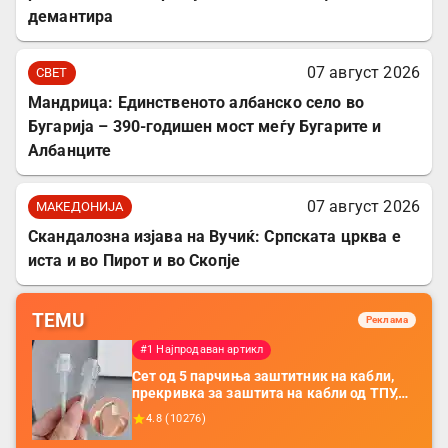
демантира
07 август 2026
СВЕТ
Мандрица: Единственото албанско село во
Бугарија – 390-годишен мост меѓу Бугарите и
Албанците
07 август 2026
МАКЕДОНИЈА
Скандалозна изјава на Вучиќ: Српската црква е
иста и во Пирот и во Скопје
TEMU
Реклама
#1 Најпродаван артикл
Сет од 5 парчиња заштитник на кабли,
прекривка за заштита на кабли од ТПУ,
додатоци за заштита на кабли, без
4.8
(
10276
)
батерија, за мобилни телефони, комплет
за заштита на податочни линии