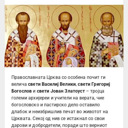
Православната Црква со особена почит ги
велича
свети Василиј Велики
,
свети Григориј
Богослов
и
свети Јован Златоуст
– тројца
големи архијереи и учители на верата, чие
богословско и пастирско дело оставило
длабок и неизбришлив печат во животот на
Црквата. Секој од нив се истакнал со свои
дарови и добродетели, поради што верниот