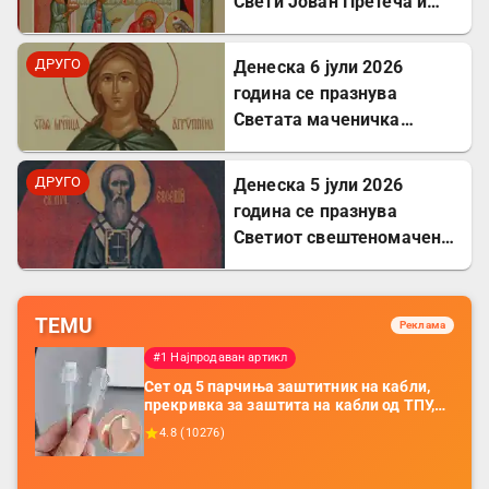
Свети Јован Претеча и
Крстител Господов
ДРУГО
Денеска 6 јули 2026
година се празнува
Светата маченичка
Агрипина
ДРУГО
Денеска 5 јули 2026
година се празнува
Светиот свештеномаченик
Евсевиј, епископ
Самосатски
TEMU
Реклама
#1 Најпродаван артикл
Сет од 5 парчиња заштитник на кабли,
прекривка за заштита на кабли од ТПУ,
додатоци за заштита на кабли, без
4.8
(
10276
)
батерија, за мобилни телефони, комплет
за заштита на податочни линии