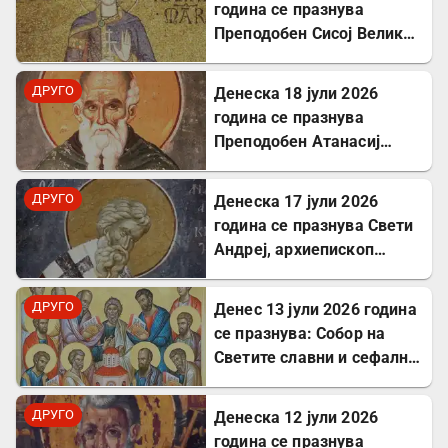
година се празнува
Преподобен Сисој Велики:
Подвижник кој
исцелуваше болни и
ДРУГО
Денеска 18 јули 2026
воскреснуваше мртви
година се празнува
Преподобен Атанасиј
Атонски
ДРУГО
Денеска 17 јули 2026
година се празнува Свети
Андреј, архиепископ
Критски
ДРУГО
Денес 13 јули 2026 година
се празнува: Собор на
Светите славни и сефални
Апостоли
ДРУГО
Денеска 12 јули 2026
година се празнува