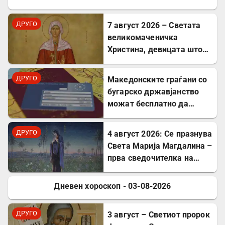
ДРУГО
7 август 2026 – Светата
великомаченичка
Христина, девицата што
пострада за Христовата
вера
ДРУГО
Mакедонските граѓани со
бугарско државјанство
можат бесплатно да
користат ЕЗОК во 30
европски земји
ДРУГО
4 август 2026: Се празнува
Света Марија Магдалина –
прва сведочителка на
Христовото Воскресение
Дневен хороскоп - 03-08-2026
ДРУГО
ДРУГО
3 август – Светиот пророк