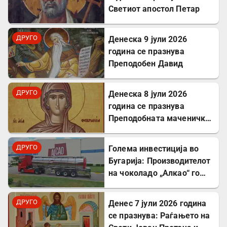
Светиот апостол Петар
ДРУГО
Денеска 9 јули 2026
година се празнува
Преподобен Давид
ДРУГО
Денеска 8 јули 2026
година се празнува
Преподобната маченичка
Февронија
ДРУГО
Голема инвестиција во
Бугарија: Производителот
на чоколадо „Алкао“ го
проширува својот
капацитет во Првомај
ДРУГО
Денес 7 јули 2026 година
се празнува: Раѓањето на