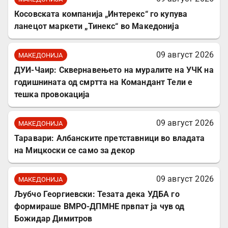
Косовската компанија „Интерекс“ го купува
ланецот маркети „Тинекс“ во Македонија
09 август 2026
МАКЕДОНИЈА
ДУИ-Чаир: Сквернавењето на муралите на УЧК на
годишнината од смртта на Командант Тели е
тешка провокација
09 август 2026
МАКЕДОНИЈА
Таравари: Албанските претставници во владата
на Мицкоски се само за декор
09 август 2026
МАКЕДОНИЈА
Љубчо Георгиевски: Тезата дека УДБА го
формираше ВМРО-ДПМНЕ првпат ја чув од
Божидар Димитров