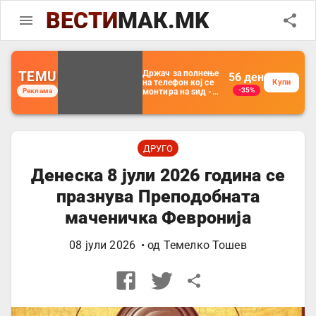
ВЕСТИ
МАК.MK
TEMU
Држач за полнење
56
ден
на телефон кој се
Купи
-35%
Реклама
монтира на ѕид -
Мултифункционален
пластичен
организатор за
чување на покрај
кревет и за ТВ
далечински
ДРУГО
управувач
Денеска 8 јули 2026 година се
празнува Преподобната
маченичка Февронија
08 јули 2026
• од
Темелко Тошев