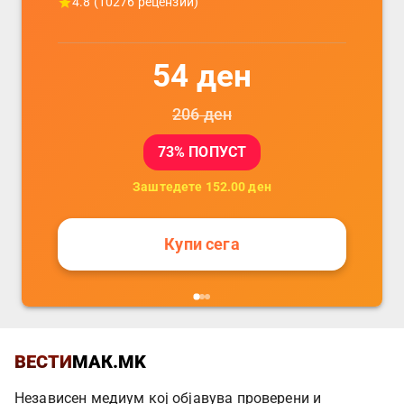
4.8
(
10276
рецензии)
54
ден
206
ден
73
% ПОПУСТ
Заштедете
152.00
ден
Купи сега
ВЕСТИ
МАК.MK
Независен медиум кој објавува проверени и