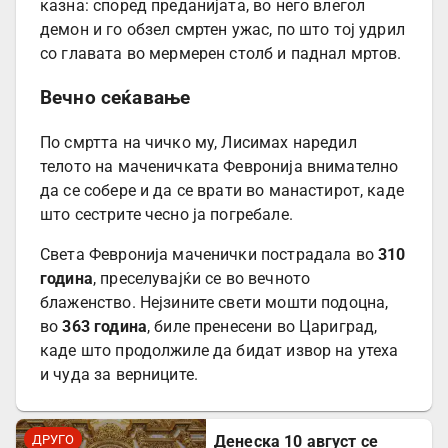
казна: според преданијата, во него влегол
демон и го обзел смртен ужас, по што тој удрил
со главата во мермерен столб и паднал мртов.
Вечно сеќавање
По смртта на чичко му, Лисимах наредил
телото на маченичката Февронија внимателно
да се собере и да се врати во манастирот, каде
што сестрите чесно ја погребале.
Света Февронија маченички пострадала во
310
година
, преселувајќи се во вечното
блаженство. Нејзините свети мошти подоцна,
во
363 година
, биле пренесени во Цариград,
каде што продолжиле да бидат извор на утеха
и чуда за верниците.
ДРУГО
Денеска 10 август се