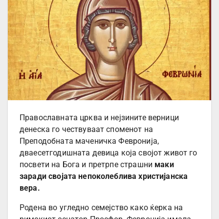
Православната црква и нејзините верници
денеска го чествуваат споменот на
Преподобната маченичка Февронија,
дваесетгодишната девица која својот живот го
посвети на Бога и претрпе страшни
маки
заради својата непоколеблива христијанска
вера.
Родена во угледно семејство како ќерка на