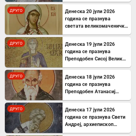
ДРУГО
Денеска 20 јули 2026
година се празнува
светата великомаченичка
Недела
ДРУГО
Денеска 19 јули 2026
година се празнува
Преподобен Сисој Велики:
Подвижник кој
исцелуваше болни и
ДРУГО
Денеска 18 јули 2026
воскреснуваше мртви
година се празнува
Преподобен Атанасиј
Атонски
ДРУГО
Денеска 17 јули 2026
година се празнува Свети
Андреј, архиепископ
Критски