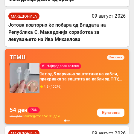
09 август 2026
МАКЕДОНИЈА
Јотова повторно ќе побара од Владата на
Република С. Македонија соработка за
лекувањето на Ива Михаилова
TEMU
Реклама
#1 Најпродаван артикл
Сет од 5 парчиња заштитник на кабли,
прекривка за заштита на кабли од ТПУ,
додатоци за заштита на кабли, без
4.8
(
10276
)
батерија, за мобилни телефони, комплет
за заштита на податочни линии
54
ден
-73%
Купи сега
206
ден
Заштедете
152.00
ден
09 август 2026
МАКЕДОНИЈА