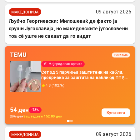
09 август 2026
МАКЕДОНИЈА
Љубчо Георгиевски: Милошевиќ де факто ја
сруши Југославија, но македонските југословени
тоа сè уште не сакаат да го видат
TEMU
Реклама
#1 Најпродаван артикл
Сет од 5 парчиња заштитник на кабли,
прекривка за заштита на кабли од ТПУ,
додатоци за заштита на кабли, без
4.8
(
10276
)
батерија, за мобилни телефони, комплет
за заштита на податочни линии
54
ден
-73%
Купи сега
206
ден
Заштедете
152.00
ден
09 август 2026
МАКЕДОНИЈА