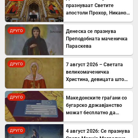
празнуваат Светите
апостоли Прохор, Никанор,
Тимон и Пармен:
Маченици и служители на
ДРУГО
Денеска се празнува
првата црква
Преподобната маченичка
Параскева
ДРУГО
7 август 2026 – Светата
великомаченичка
Христина, девицата што
пострада за Христовата
вера
ДРУГО
Mакедонските граѓани со
бугарско државјанство
можат бесплатно да
користат ЕЗОК во 30
европски земји
ДРУГО
4 август 2026: Се празнува