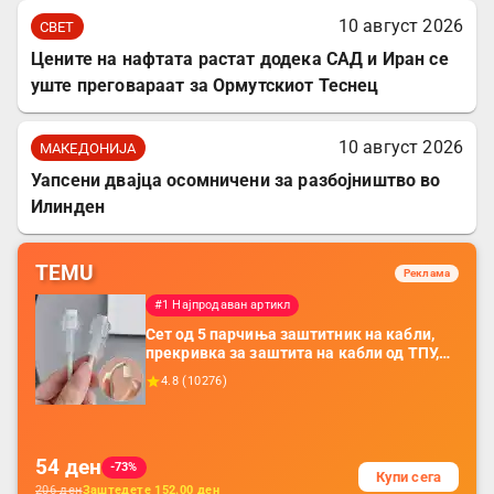
10 август 2026
СВЕТ
Цените на нафтата растат додека САД и Иран се
уште преговараат за Ормутскиот Теснец
10 август 2026
МАКЕДОНИЈА
Уапсени двајца осомничени за разбојништво во
Илинден
TEMU
Реклама
#1 Најпродаван артикл
Сет од 5 парчиња заштитник на кабли,
прекривка за заштита на кабли од ТПУ,
додатоци за заштита на кабли, без
4.8
(
10276
)
батерија, за мобилни телефони, комплет
за заштита на податочни линии
54
ден
-73%
Купи сега
206
ден
Заштедете
152.00
ден