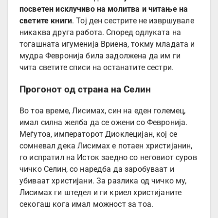
посветен исклучиво на молитва и читање на
светите книги
. Тој ден сестрите не извршувале
никаква друга работа. Според одлуката на
тогашната игуменија Вриена, токму младата и
мудра Февронија била задолжена да им ги
чита светите списи на останатите сестри.
Прогонот од страна на Селин
Во тоа време, Лисимах, син на еден големец,
имал силна желба да се ожени со Февронија.
Меѓутоа, императорот Диоклецијан, кој се
сомневал дека Лисимах е потаен христијанин,
го испратил на Исток заедно со неговиот суров
чичко Селин, со наредба да заробуваат и
убиваат христијани. За разлика од чичко му,
Лисимах ги штедел и ги криел христијаните
секогаш кога имал можност за тоа.