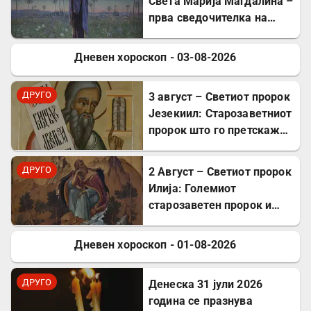
Света Марија Магдалина –
прва сведочителка на
Христовото Воскресение
Дневен хороскоп - 03-08-2026
ДРУГО
ДРУГО
3 август – Светиот пророк
Језекиил: Старозаветниот
пророк што го претскажа
воскресението
ДРУГО
2 Август – Светиот пророк
Илија: Големиот
старозаветен пророк и
чудотворец
Дневен хороскоп - 01-08-2026
ДРУГО
ДРУГО
Денеска 31 јули 2026
година се празнува