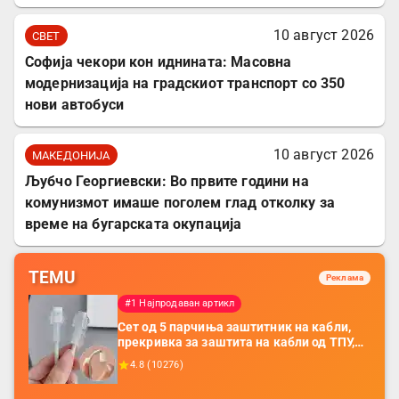
10 август 2026
СВЕТ
Софија чекори кон иднината: Масовна
модернизација на градскиот транспорт со 350
нови автобуси
10 август 2026
МАКЕДОНИЈА
Љубчо Георгиевски: Во првите години на
комунизмот имаше поголем глад отколку за
време на бугарската окупација
TEMU
Реклама
#1 Најпродаван артикл
Сет од 5 парчиња заштитник на кабли,
прекривка за заштита на кабли од ТПУ,
додатоци за заштита на кабли, без
4.8
(
10276
)
батерија, за мобилни телефони, комплет
за заштита на податочни линии