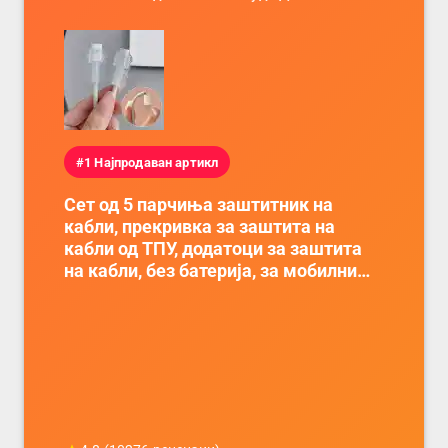
#1 Најпродаван артикл
Сет од 5 парчиња заштитник на
кабли, прекривка за заштита на
кабли од ТПУ, додатоци за заштита
на кабли, без батерија, за мобилни
телефони, комплет за заштита на
податочни линии