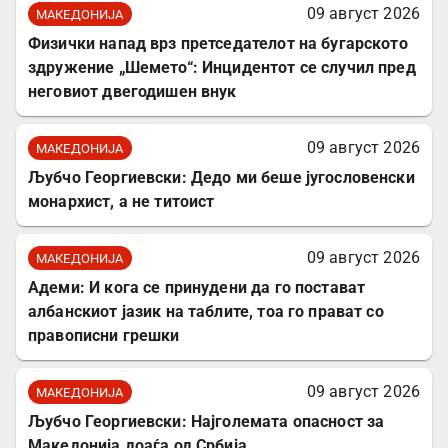
09 август 2026
МАКЕДОНИЈА
Физички напад врз претседателот на бугарското
здружение „Шемето“: Инцидентот се случил пред
неговиот двегодишен внук
09 август 2026
МАКЕДОНИЈА
Љубчо Георгиевски: Дедо ми беше југословенски
монархист, а не титоист
09 август 2026
МАКЕДОНИЈА
Адеми: И кога се принудени да го постават
албанскиот јазик на таблите, тоа го прават со
правописни грешки
09 август 2026
МАКЕДОНИЈА
Љубчо Георгиевски: Најголемата опасност за
Македонија доаѓа од Србија