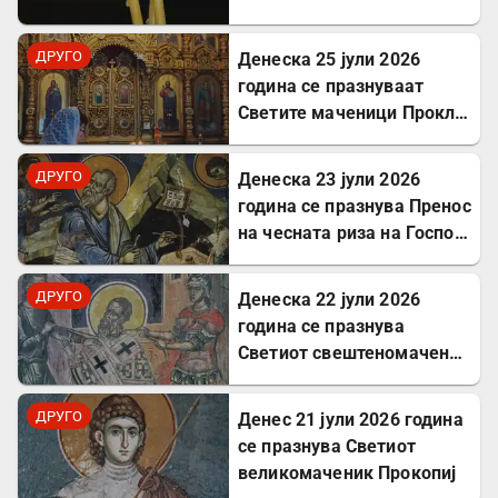
ДРУГО
Денеска 25 јули 2026
година се празнуваат
Светите маченици Прокл и
Илариј
ДРУГО
Денеска 23 јули 2026
година се празнува Пренос
на чесната риза на Господ
Исус Христос
ДРУГО
Денеска 22 јули 2026
година се празнува
Светиот свештеномаченик
Панкратиј, епископ
Тавромениски
ДРУГО
Денес 21 јули 2026 година
се празнува Светиот
великомаченик Прокопиј