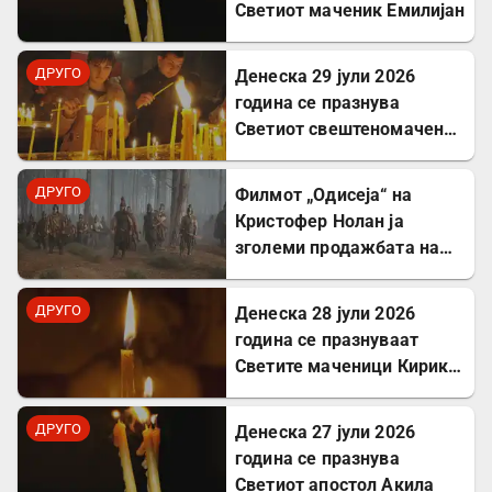
Светиот маченик Емилијан
ДРУГО
Денеска 29 јули 2026
година се празнува
Светиот свештеномаченик
Атиноген, епископ
Севастиски во Ерменија
ДРУГО
Филмот „Одисеја“ на
Кристофер Нолан ја
зголеми продажбата на
Хомер и интересот за
грчкиот јазик
ДРУГО
Денеска 28 јули 2026
година се празнуваат
Светите маченици Кирик и
Јулита
ДРУГО
Денеска 27 јули 2026
година се празнува
Светиот апостол Акила