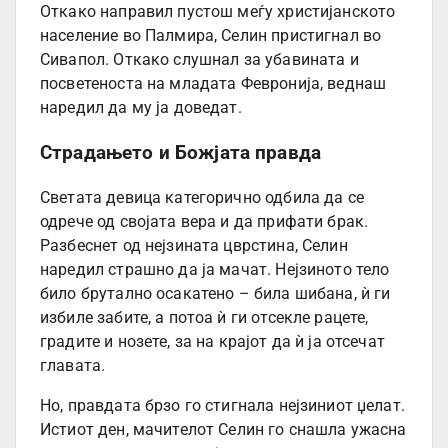
Откако направил пустош меѓу христијанското
население во Палмира, Селин пристигнал во
Сивапол. Откако слушнал за убавината и
посветеноста на младата Февронија, веднаш
наредил да му ја доведат.
Страдањето и Божјата правда
Светата девица категорично одбила да се
одрече од својата вера и да прифати брак.
Разбеснет од нејзината цврстина, Селин
наредил страшно да ја мачат. Нејзиното тело
било брутално осакатено – била шибана, ѝ ги
избиле забите, а потоа ѝ ги отсекле рацете,
градите и нозете, за на крајот да ѝ ја отсечат
главата.
Но, правдата брзо го стигнала нејзиниот џелат.
Истиот ден, мачителот Селин го снашла ужасна