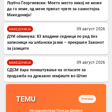
Љубчо Георгиевски: Моето место никој не може
да го земе, од мене првпат чувте за самостојна
Македонија!
09 август 2026
МАКЕДОНИЈА
ДУИ обвинува: 83 владини седници по ред без
записници на албански јазик – прекршен Законот
за јазиците
09 август 2026
МАКЕДОНИЈА
СДСМ бара поништување на огласите за
продажба на државно земјиште во Штип
TEMU
Реклама
Ненадминливи Понуди Дневно