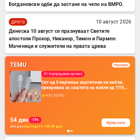
Богдановски одби да застане на чело на ВМРО.
10 август 2026
ДРУГО
Денеска 10 август се празнуваат Светите
апостоли Прохор, Никанор, Тимон и Пармен:
Маченици и служители на првата црква
TEMU
Реклама
#1 Најпродаван артикл
Сет од 5 парчиња заштитник на кабли,
прекривка за заштита на кабли од ТПУ,
додатоци за заштита на кабли, без
4.8
(
10276
)
батерија, за мобилни телефони, комплет
за заштита на податочни линии
54
ден
-73%
Купи сега
206
ден
Заштедете
152.00
ден