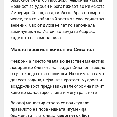
римскиот сенатор Просфор, Февронија имала
можност за удобен и богат живот во Римската
Империја. Сепак, за да избегне брак со смртен
човек, таа го избрала Христа за свој единствен
вереник. Својот духовен пат го започнала
заминувајќи на Исток, во земјата Асирска,
каде што се замонашила.
Манастирскиот живот во Сивапол
Февронија престојувала во девствен манастир
лоциран во близина на градот Сивапол, заедно
со уште педесет испоснички. Иако имала само
дваесет години, нејзината кротост, мудрост и
воздржливост предизвикувале огромна почит
како во манастирот, така и меѓу граѓаните.
Во овој манастир строго се почитувало
правилото на поранешната игуменија,
блажената Платонида:
секој петок бил