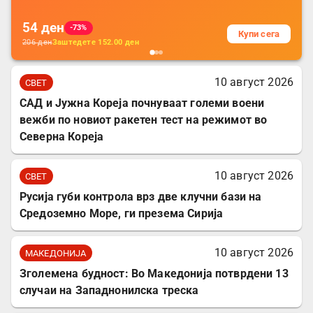
54
ден
-73%
Купи сега
206
ден
Заштедете
152.00
ден
10 август 2026
СВЕТ
САД и Јужна Кореја почнуваат големи воени
вежби по новиот ракетен тест на режимот во
Северна Кореја
10 август 2026
СВЕТ
Русија губи контрола врз две клучни бази на
Средоземно Море, ги презема Сирија
10 август 2026
МАКЕДОНИЈА
Зголемена будност: Во Македонија потврдени 13
случаи на Западнонилска треска