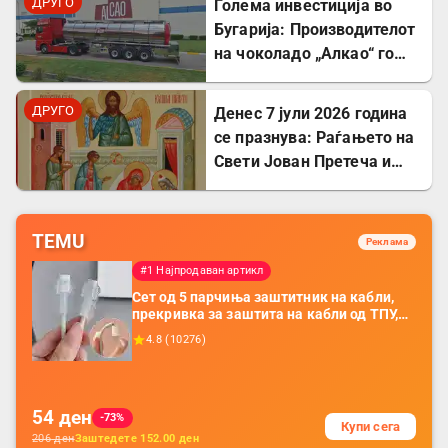
ДРУГО
Голема инвестиција во
Бугарија: Производителот
на чоколадо „Алкао“ го
проширува својот
капацитет во Првомај
ДРУГО
Денес 7 јули 2026 година
се празнува: Раѓањето на
Свети Јован Претеча и
Крстител Господов
TEMU
Реклама
#1 Најпродаван артикл
Сет од 5 парчиња заштитник на кабли,
прекривка за заштита на кабли од ТПУ,
додатоци за заштита на кабли, без
4.8
(
10276
)
батерија, за мобилни телефони, комплет
за заштита на податочни линии
54
ден
-73%
Купи сега
206
ден
Заштедете
152.00
ден