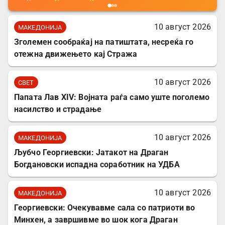
10 август 2026
МАКЕДОНИЈА
Зголемен сообраќај на патиштата, несреќа го
отежна движењето кај Стража
10 август 2026
СВЕТ
Папата Лав XIV: Војната раѓа само уште поголемо
насилство и страдање
10 август 2026
МАКЕДОНИЈА
Љубчо Георгиевски: Јатакот на Драган
Богдановски испадна соработник на УДБА
10 август 2026
МАКЕДОНИЈА
Георгиевски: Очекувавме сала со патриоти во
Минхен, а завршивме во шок кога Драган