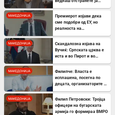
веднаш отстранете ја
застоената вода за да се
заштитите од
МАКЕДОНИЈА
Премиерот изјави дека
западнонилска треска!
сме подобри од ЕУ, но
реалноста на
потрошувачката кошница
го демантира
МАКЕДОНИЈА
Скандалозна изјава на
Вучиќ: Српската црква е
иста и во Пирот и во
Скопје
МАКЕДОНИЈА
Филипче: Власта е
исплашена, посегна по
децата, организаторите и
напаѓачите мора да
одговараат
МАКЕДОНИЈА
Филип Петровски: Тројца
офицери на бугарската
армија го формираа ВМРО