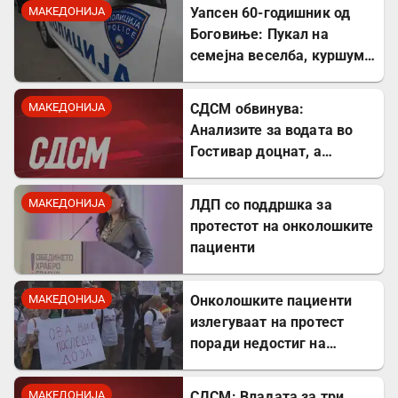
МАКЕДОНИЈА
Уапсен 60-годишник од
Боговиње: Пукал на
семејна веселба, куршум
оштетил покрив на куќа
МАКЕДОНИЈА
СДСМ обвинува:
Анализите за водата во
Гостивар доцнат, а
граѓаните се изложени на
ризик
МАКЕДОНИЈА
ЛДП со поддршка за
протестот на онколошките
пациенти
МАКЕДОНИЈА
Онколошките пациенти
излегуваат на протест
поради недостиг на
лекови
МАКЕДОНИЈА
СДСМ: Владата за три