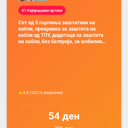
#1 Најпродаван артикл
Сет од 5 парчиња заштитник на
кабли, прекривка за заштита на
кабли од ТПУ, додатоци за заштита
на кабли, без батерија, за мобилни
телефони, комплет за заштита на
податочни линии
4.8
(
10276
рецензии)
54
ден