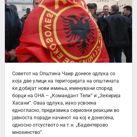
Советот на Општина Чаир донесе одлука со
која две улици на територијата на општината
ќе добијат нови имиња, именувани според
борци на ОНА – „Командант Тели“ и „Зеќирија
Хасани“. Оваа одлука, иако усвоена
едногласно, предизвика сериозни реакции во
јавноста поради начинот на кој е донесена,
односно отсуството на т.н. „Бадентерово
мнозинство“.