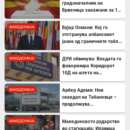
градоначалник на
Брвеница закажани за 18
октомври
МАКЕДОНИЈА
Бујар Османи: Кој го
отстранува албанскиот
јазик од граничните табли,
директно го крши законот!
МАКЕДОНИЈА
ДУИ обвинува: Владата го
фаворизира Коридорот
10Д на штета на
стратешкиот Коридор 8
МАКЕДОНИЈА
Арбер Адеми: Нов
скандал на Табановце –
продолжува
дискриминацијата кон
албанскиот јазик
МАКЕДОНИЈА
Македонското рударство
во стагнација: Иловица