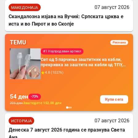
07 август 2026
МАКЕДОНИЈА
Скандалозна изјава на Вучиќ: Српската црква е
иста и во Пирот и во Скопје
TEMU
Реклама
#1 Најпродаван артикл
Сет од 5 парчиња заштитник на кабли,
прекривка за заштита на кабли од ТПУ,
додатоци за заштита на кабли, без
4.8
(
10276
)
батерија, за мобилни телефони, комплет
за заштита на податочни линии
54
ден
-73%
Купи сега
206
ден
Заштедете
152.00
ден
07 август 2026
ИСТОРИЈА
Денеска 7 август 2026 година се празнува Света
Ана