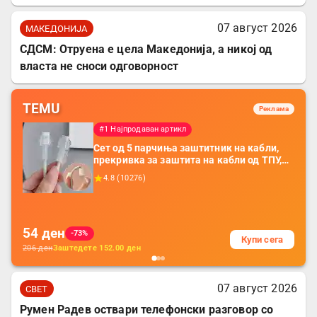
07 август 2026
МАКЕДОНИЈА
СДСМ: Отруена е цела Македонија, а никој од
власта не сноси одговорност
TEMU
Реклама
#1 Најпродаван артикл
Сет од 5 парчиња заштитник на кабли,
прекривка за заштита на кабли од ТПУ,
додатоци за заштита на кабли, без
4.8
(
10276
)
батерија, за мобилни телефони, комплет
за заштита на податочни линии
54
ден
-73%
Купи сега
206
ден
Заштедете
152.00
ден
07 август 2026
СВЕТ
Румен Радев оствари телефонски разговор со