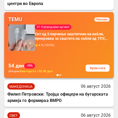
центри во Европа
TEMU
Реклама
#1 Најпродаван артикл
Сет од 5 парчиња заштитник на кабли,
прекривка за заштита на кабли од ТПУ,
додатоци за заштита на кабли, без
4.8
(
10276
)
батерија, за мобилни телефони, комплет
за заштита на податочни линии
54
ден
-73%
Купи сега
206
ден
Заштедете
152.00
ден
06 август 2026
МАКЕДОНИЈА
Филип Петровски: Тројца офицери на бугарската
армија го формираа ВМРО
06 август 2026
СВЕТ