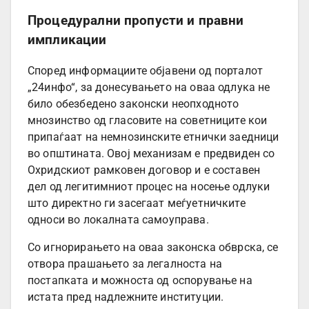
Процедурални пропусти и правни
импликации
Според информациите објавени од порталот
„24инфо“, за донесувањето на оваа одлука не
било обезбедено законски неопходното
мнозинство од гласовите на советниците кои
припаѓаат на немнозинските етнички заедници
во општината. Овој механизам е предвиден со
Охридскиот рамковен договор и е составен
дел од легитимниот процес на носење одлуки
што директно ги засегаат меѓуетничките
односи во локалната самоуправа.
Со игнорирањето на оваа законска обврска, се
отвора прашањето за легалноста на
постапката и можноста од оспорување на
истата пред надлежните институции.