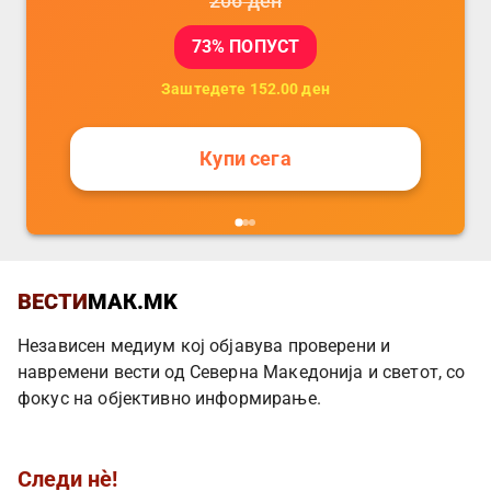
206
ден
73
% ПОПУСТ
Заштедете
152.00
ден
Купи сега
ВЕСТИ
МАК.MK
Независен медиум кој објавува проверени и
навремени вести од Северна Македонија и светот, со
фокус на објективно информирање.
Следи нè!