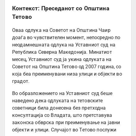
Контекст: Преседанот со Општина
Тетово
Оваа одлука на Советот на Општина Чаир
доаѓа во чувствителен момент, непосредно по
неодамнешната одлука на Уставниот суд на
Република Северна Македонија. Минатиот
месец, Уставниот суд ја укина одлуката на
Советот на Општина Тетово од 2007 година, со
која беа преименувани низа улици и објекти во
градот.
Во образложението на Уставниот суд беше
наведено дека одлуката на тетовските
советници била донесена без претходна
консултација со Владата, што претставува
законска обврска при преименување на јавни
објекти и улици. Случајот во Тетово послужи