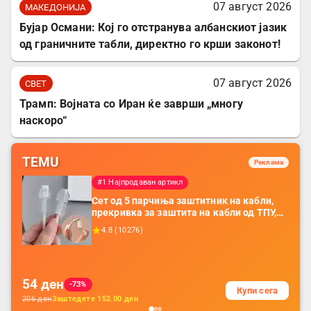
07 август 2026
МАКЕДОНИЈА
Бујар Османи: Кој го отстранува албанскиот јазик
од граничните табли, директно го крши законот!
07 август 2026
СВЕТ
Трамп: Војната со Иран ќе заврши „многу
наскоро“
TEMU
Реклама
#1 Најпродаван артикл
Сет од 5 парчиња заштитник на кабли,
прекривка за заштита на кабли од ТПУ,
додатоци за заштита на кабли, без
4.8
(
10276
)
батерија, за мобилни телефони, комплет
за заштита на податочни линии
54
ден
-73%
Купи сега
206
ден
Заштедете
152.00
ден