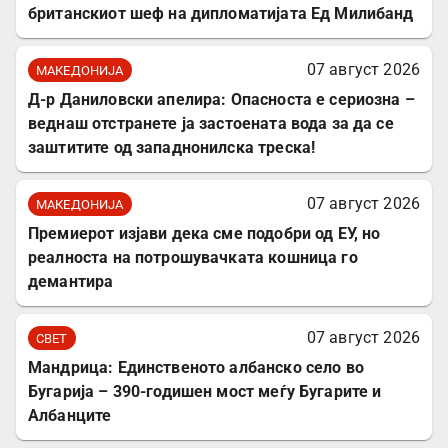
британскиот шеф на дипломатијата Ед Милибанд
07 август 2026
МАКЕДОНИЈА
Д-р Даниловски апелира: Опасноста е сериозна –
веднаш отстранете ја застоената вода за да се
заштитите од западнонилска треска!
07 август 2026
МАКЕДОНИЈА
Премиерот изјави дека сме подобри од ЕУ, но
реалноста на потрошувачката кошница го
демантира
07 август 2026
СВЕТ
Мандрица: Единственото албанско село во
Бугарија – 390-годишен мост меѓу Бугарите и
Албанците