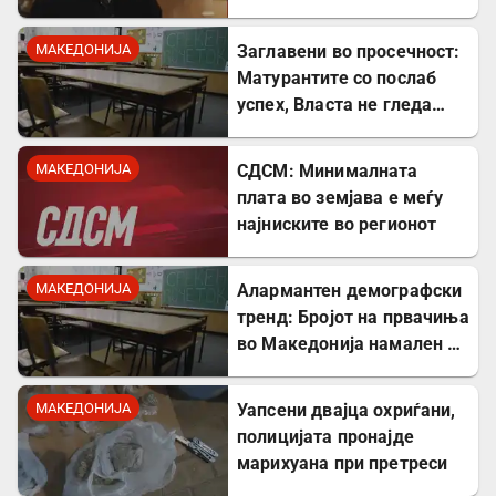
МАКЕДОНИЈА
Заглавени во просечност:
Матурантите со послаб
успех, Власта не гледа
проблем
МАКЕДОНИЈА
СДСМ: Минималната
плата во земјава е меѓу
најниските во регионот
МАКЕДОНИЈА
Алармантен демографски
тренд: Бројот на првачиња
во Македонија намален за
речиси 5.000 во однос на
лани
МАКЕДОНИЈА
Уапсени двајца охриѓани,
полицијата пронајде
марихуана при претреси