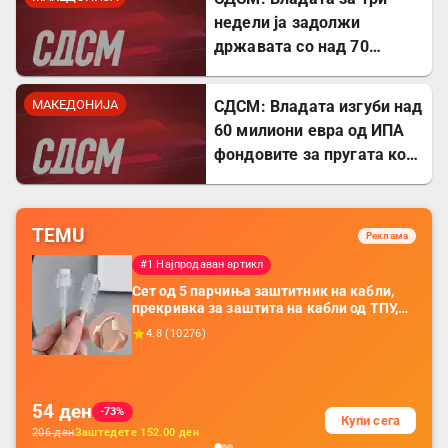
недели ја задолжи
државата со над 70
милиони евра
МАКЕДОНИЈА
СДСМ: Владата изгуби над
60 милиони евра од ИПА
фондовите за пругата кон
Бугарија
TEMU
Реклама
#1 Најпродаван артикл
Сет од 5 парчиња заштитник на кабли,
прекривка за заштита на кабли од ТПУ,
додатоци за заштита на кабли, без
4.8
(
10276
)
батерија, за мобилни телефони, комплет
за заштита на податочни линии
54
ден
-73%
Купи сега
206
ден
Заштедете
152.00
ден