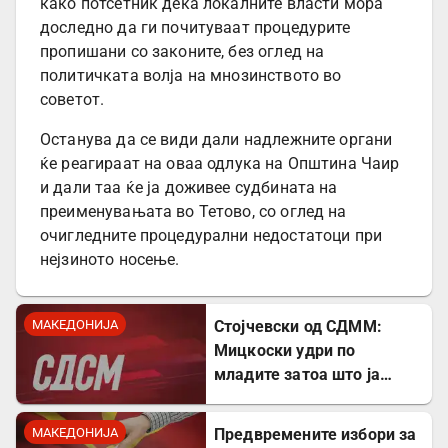
како потсетник дека локалните власти мора
доследно да ги почитуваат процедурите
пропишани со законите, без оглед на
политичката волја на мнозинството во
советот.
Останува да се види дали надлежните органи
ќе реагираат на оваа одлука на Општина Чаир
и дали таа ќе ја доживее судбината на
преименувањата во Тетово, со оглед на
очигледните процедурални недостатоци при
нејзиното носење.
МАКЕДОНИЈА
Стојчевски од СДММ:
Мицкоски удри по
младите затоа што ја
кажаа вистината, но тие
не се плашат и ќе победат!
МАКЕДОНИЈА
Предвремените избори за