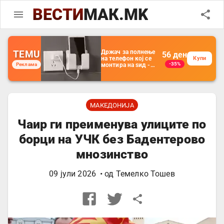
ВЕСТИ
МАК.MK
TEMU
Држач за полнење
56
ден
на телефон кој се
Купи
-35%
Реклама
монтира на ѕид -
Мултифункционален
пластичен
организатор за
чување на покрај
кревет и за ТВ
далечински
МАКЕДОНИЈА
управувач
Чаир ги преименува улиците по
борци на УЧК без Бадентерово
мнозинство
09 јули 2026
• од
Темелко Тошев