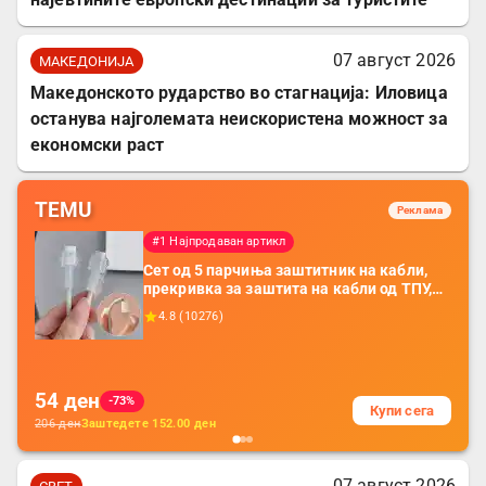
07 август 2026
МАКЕДОНИЈА
Македонското рударство во стагнација: Иловица
останува најголемата неискористена можност за
економски раст
TEMU
Реклама
#1 Најпродаван артикл
Сет од 5 парчиња заштитник на кабли,
прекривка за заштита на кабли од ТПУ,
додатоци за заштита на кабли, без
4.8
(
10276
)
батерија, за мобилни телефони, комплет
за заштита на податочни линии
54
ден
-73%
Купи сега
206
ден
Заштедете
152.00
ден
07 август 2026