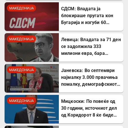
МАКЕДОНИЈА
СДСМ: Владата ја
блокираше пругата кон
Бугарија и изгуби 60
милиони евра од ИПА
фондови
МАКЕДОНИЈА
Левица: Владата за 71 ден
се задолжила 333
милиони евра, бара
целосна транспарентност
МАКЕДОНИЈА
Јаневска: Во септември
најмалку 3.000 првачиња
помалку, демографскиот
пад е загрижувачки
МАКЕДОНИЈА
Мицкоски: По повеќе од
30 години, источниот дел
од Коридорот 8 ќе биде
завршен