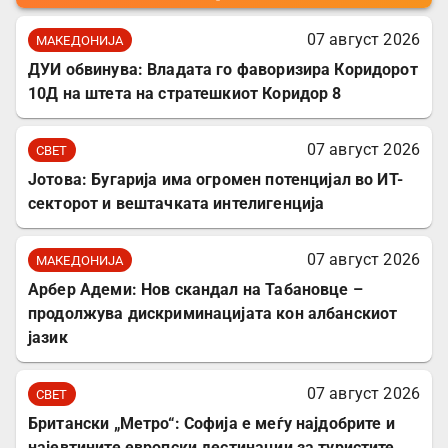
07 август 2026
МАКЕДОНИЈА
ДУИ обвинува: Владата го фаворизира Коридорот
10Д на штета на стратешкиот Коридор 8
07 август 2026
СВЕТ
Јотова: Бугарија има огромен потенцијал во ИТ-
секторот и вештачката интелигенција
07 август 2026
МАКЕДОНИЈА
Арбер Адеми: Нов скандал на Табановце –
продолжува дискриминацијата кон албанскиот
јазик
07 август 2026
СВЕТ
Британски „Метро“: Софија е меѓу најдобрите и
најевтините европски дестинации за туристите