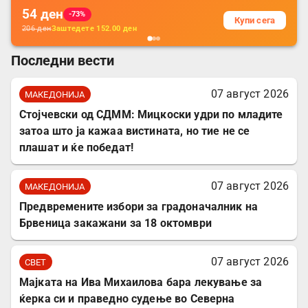
54
ден
-73%
Купи сега
206
ден
Заштедете
152.00
ден
Последни вести
07 август 2026
МАКЕДОНИЈА
Стојчевски од СДММ: Мицкоски удри по младите
затоа што ја кажаа вистината, но тие не се
плашат и ќе победат!
07 август 2026
МАКЕДОНИЈА
Предвремените избори за градоначалник на
Брвеница закажани за 18 октомври
07 август 2026
СВЕТ
Мајката на Ива Михаилова бара лекување за
ќерка си и праведно судење во Северна