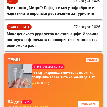
07 август 2026
СВЕТ
Британски „Метро“: Софија е меѓу најдобрите и
најевтините европски дестинации за туристите
07 август 2026
МАКЕДОНИЈА
Македонското рударство во стагнација: Иловица
останува најголемата неискористена можност за
економски раст
TEMU
Реклама
#1 Најпродаван артикл
Сет од 5 парчиња заштитник на кабли,
прекривка за заштита на кабли од ТПУ,
додатоци за заштита на кабли, без
4.8
(
10276
)
батерија, за мобилни телефони, комплет
за заштита на податочни линии
54
ден
-73%
Купи сега
206
ден
Заштедете
152.00
ден