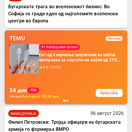
Бугарската трага во вселенскиот бизнис: Во
Софија се гради еден од најголемите вселенски
центри во Европа
TEMU
Реклама
#1 Најпродаван артикл
Сет од 5 парчиња заштитник на кабли,
прекривка за заштита на кабли од ТПУ,
додатоци за заштита на кабли, без
4.8
(
10276
)
батерија, за мобилни телефони, комплет
за заштита на податочни линии
54
ден
-73%
Купи сега
206
ден
Заштедете
152.00
ден
06 август 2026
МАКЕДОНИЈА
Филип Петровски: Тројца офицери на бугарската
армија го формираа ВМРО