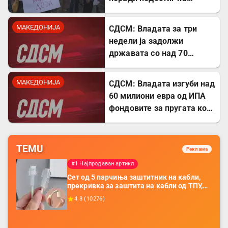
лекови
МАКЕДОНИЈА
СДСМ: Владата за три
недели ја задолжи
државата со над 70
милиони евра
МАКЕДОНИЈА
СДСМ: Владата изгуби над
60 милиони евра од ИПА
фондовите за пругата кон
Бугарија
TEMU
Реклама
#1 Најпродаван артикл
Сет од 5 парчиња заштитник на кабли,
прекривка за заштита на кабли од ТПУ,
додатоци за заштита на кабли, без
4.8
(
10276
)
батерија, за мобилни телефони, комплет
за заштита на податочни линии