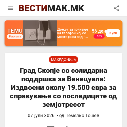
ВЕСТИ
МАК.MK
TEMU
Држач за полнење
56
ден
на телефон кој се
Купи
-35%
Реклама
монтира на ѕид -
Мултифункционален
пластичен
организатор за
чување на покрај
кревет и за ТВ
далечински
МАКЕДОНИЈА
управувач
Град Скопје со солидарна
поддршка за Венецуела:
Издвоени околу 19.500 евра за
справување со последиците од
земјотресот
07 јули 2026
• од
Темелко Тошев