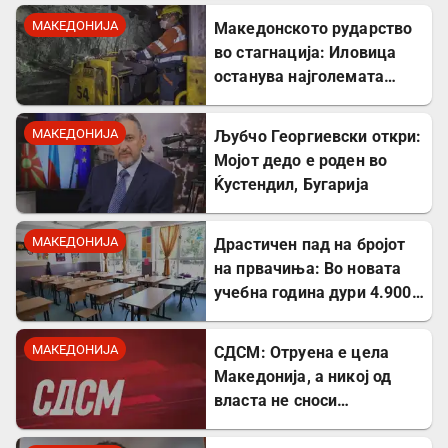
албанскиот јазик
МАКЕДОНИЈА
Македонското рударство
во стагнација: Иловица
останува најголемата
неискористена можност
за економски раст
МАКЕДОНИЈА
Љубчо Георгиевски откри:
Мојот дедо е роден во
Ќустендил, Бугарија
МАКЕДОНИЈА
Драстичен пад на бројот
на првачиња: Во новата
учебна година дури 4.900
помалку ученици во прво
одделение
МАКЕДОНИЈА
СДСМ: Отруена е цела
Македонија, а никој од
власта не сноси
одговорност