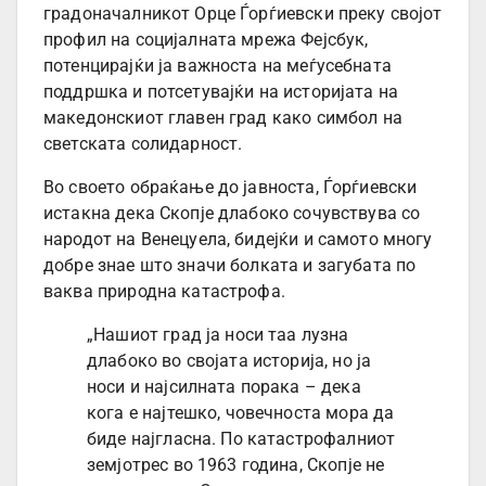
градоначалникот Орце Ѓорѓиевски преку својот
профил на социјалната мрежа Фејсбук,
потенцирајќи ја важноста на меѓусебната
поддршка и потсетувајќи на историјата на
македонскиот главен град како симбол на
светската солидарност.
Во своето обраќање до јавноста, Ѓорѓиевски
истакна дека Скопје длабоко сочувствува со
народот на Венецуела, бидејќи и самото многу
добре знае што значи болката и загубата по
ваква природна катастрофа.
„Нашиот град ја носи таа лузна
длабоко во својата историја, но ја
носи и најсилната порака – дека
кога е најтешко, човечноста мора да
биде најгласна. По катастрофалниот
земјотрес во 1963 година, Скопје не