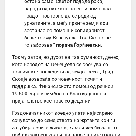
остана само. Светот подаде рака,
народи од сите континенти помогнаа
градот повторно да се роди од
урнатините, а меѓу првите земји кои
застанаа со помош и солидарност
беше токму Венецуела. Тоа Скопје не
го заборава,“
порача Ѓорѓиевски.
Токму затоа, во духот на таа хуманост, денес,
кога народот на Венецуела се соочува со
трагичните последици од земјотресот, Град
Скопје возвраќа со човечност, почит и
поддршка. Финансиската помош од речиси
19.500 евра е симбол на благодарност и
пријателство кое трае со децении.
Градоначалникот воедно упати најискрено
сочувство до семејствата на жртвите кои ги
загубија своите животи, како и желби за што
побрзо закрепнување на повредените граѓани.