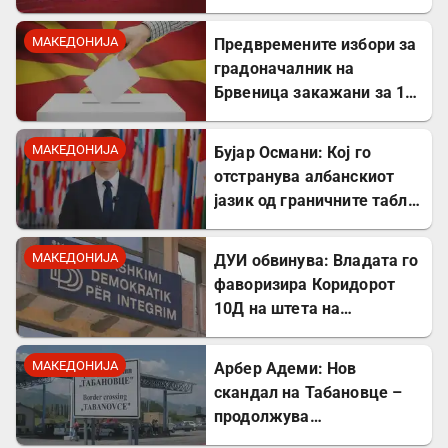
кажаа вистината, но тие
не се плашат и ќе победат!
МАКЕДОНИЈА
Предвремените избори за
градоначалник на
Брвеница закажани за 18
октомври
МАКЕДОНИЈА
Бујар Османи: Кој го
отстранува албанскиот
јазик од граничните табли,
директно го крши законот!
МАКЕДОНИЈА
ДУИ обвинува: Владата го
фаворизира Коридорот
10Д на штета на
стратешкиот Коридор 8
МАКЕДОНИЈА
Арбер Адеми: Нов
скандал на Табановце –
продолжува
дискриминацијата кон