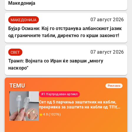
Македонија
07 август 2026
МАКЕДОНИЈА
Бујар Османи: Кој го отстранува албанскиот јазик
од граничните табли, директно го крши законот!
07 август 2026
СВЕТ
Трамп: Војната со Иран ќе заврши „многу
наскоро“
TEMU
Реклама
#1 Најпродаван артикл
Сет од 5 парчиња заштитник на кабли,
прекривка за заштита на кабли од ТПУ,
додатоци за заштита на кабли, без
4.8
(
10276
)
батерија, за мобилни телефони, комплет
за заштита на податочни линии