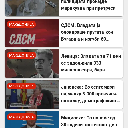
полицијата пронајде
марихуана при претреси
МАКЕДОНИЈА
СДСМ: Владата ја
блокираше пругата кон
Бугарија и изгуби 60
милиони евра од ИПА
фондови
МАКЕДОНИЈА
Левица: Владата за 71 ден
се задолжила 333
милиони евра, бара
целосна транспарентност
МАКЕДОНИЈА
Јаневска: Во септември
најмалку 3.000 првачиња
помалку, демографскиот
пад е загрижувачки
МАКЕДОНИЈА
Мицкоски: По повеќе од
30 години, источниот дел