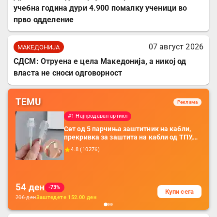
учебна година дури 4.900 помалку ученици во
прво одделение
07 август 2026
МАКЕДОНИЈА
СДСМ: Отруена е цела Македонија, а никој од
власта не сноси одговорност
TEMU
Реклама
#1 Најпродаван артикл
Сет од 5 парчиња заштитник на кабли,
прекривка за заштита на кабли од ТПУ,
додатоци за заштита на кабли, без
4.8
(
10276
)
батерија, за мобилни телефони, комплет
за заштита на податочни линии
54
ден
-73%
Купи сега
206
ден
Заштедете
152.00
ден