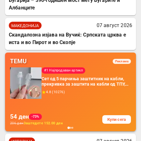
Бугарија – 390-годишен мост меѓу Бугарите и
Албанците
07 август 2026
МАКЕДОНИЈА
Скандалозна изјава на Вучиќ: Српската црква е
иста и во Пирот и во Скопје
TEMU
Реклама
#1 Најпродаван артикл
Сет од 5 парчиња заштитник на кабли,
прекривка за заштита на кабли од ТПУ,
додатоци за заштита на кабли, без
4.8
(
10276
)
батерија, за мобилни телефони, комплет
за заштита на податочни линии
54
ден
-73%
Купи сега
206
ден
Заштедете
152.00
ден