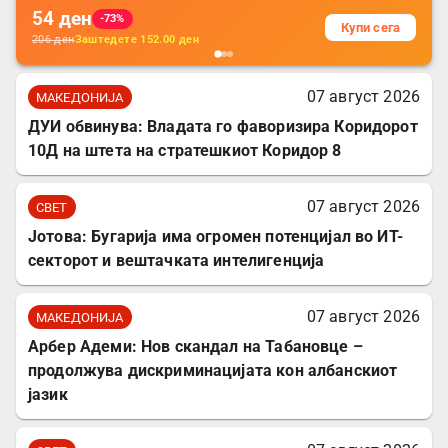
54
ден
-73%
Купи сега
206
ден
Заштедете
152.00
ден
07 август 2026
МАКЕДОНИЈА
ДУИ обвинува: Владата го фаворизира Коридорот
10Д на штета на стратешкиот Коридор 8
07 август 2026
СВЕТ
Јотова: Бугарија има огромен потенцијал во ИТ-
секторот и вештачката интелигенција
07 август 2026
МАКЕДОНИЈА
Арбер Адеми: Нов скандал на Табановце –
продолжува дискриминацијата кон албанскиот
јазик