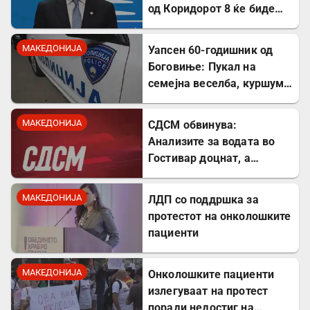
од Коридорот 8 ќе биде
завршен
МАКЕДОНИЈА
Уапсен 60-годишник од
Боговиње: Пукал на
семејна веселба, куршум
оштетил покрив на куќа
МАКЕДОНИЈА
СДСМ обвинува:
Анализите за водата во
Гостивар доцнат, а
граѓаните се изложени на
ризик
МАКЕДОНИЈА
ЛДП со поддршка за
протестот на онколошките
пациенти
МАКЕДОНИЈА
Онколошките пациенти
излегуваат на протест
поради недостиг на