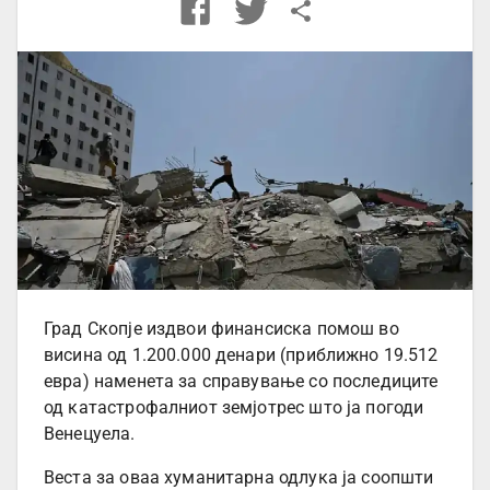
Град Скопје издвои финансиска помош во
висина од 1.200.000 денари (приближно 19.512
евра) наменета за справување со последиците
од катастрофалниот земјотрес што ја погоди
Венецуела.
Веста за оваа хуманитарна одлука ја соопшти