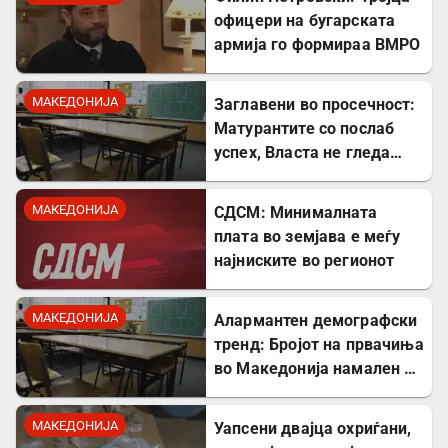
офицери на бугарската
армија го формираа ВМРО
МАКЕДОНИЈА
Заглавени во просечност:
Матурантите со послаб
успех, Власта не гледа
проблем
МАКЕДОНИЈА
СДСМ: Минималната
плата во земјава е меѓу
најниските во регионот
МАКЕДОНИЈА
Алармантен демографски
тренд: Бројот на првачиња
во Македонија намален за
речиси 5.000 во однос на
лани
МАКЕДОНИЈА
Уапсени двајца охриѓани,