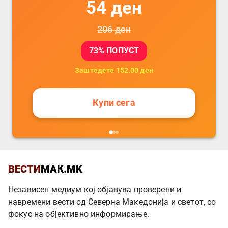
54
ден
206
ден
73
% ПОПУСТ
Заштедете
152.00
ден
Купи сега
ВЕСТИ
МАК.MK
Независен медиум кој објавува проверени и
навремени вести од Северна Македонија и светот, со
фокус на објективно информирање.