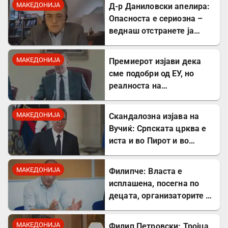
МАКЕДОНИЈА
Д-р Даниловски апелира:
Опасноста е сериозна –
веднаш отстранете ја
застоената вода за да се
заштитите од
МАКЕДОНИЈА
Премиерот изјави дека
западнонилска треска!
сме подобри од ЕУ, но
реалноста на
потрошувачката кошница
го демантира
МАКЕДОНИЈА
Скандалозна изјава на
Вучиќ: Српската црква е
иста и во Пирот и во
Скопје
МАКЕДОНИЈА
Филипче: Власта е
исплашена, посегна по
децата, организаторите и
напаѓачите мора да
одговараат
МАКЕДОНИЈА
Филип Петровски: Тројца