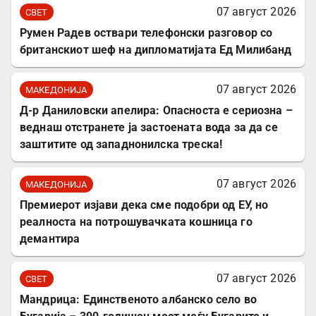
07 август 2026
СВЕТ
Румен Радев оствари телефонски разговор со
британскиот шеф на дипломатијата Ед Милибанд
07 август 2026
МАКЕДОНИЈА
Д-р Даниловски апелира: Опасноста е сериозна –
веднаш отстранете ја застоената вода за да се
заштитите од западнонилска треска!
07 август 2026
МАКЕДОНИЈА
Премиерот изјави дека сме подобри од ЕУ, но
реалноста на потрошувачката кошница го
демантира
07 август 2026
СВЕТ
Мандрица: Единственото албанско село во