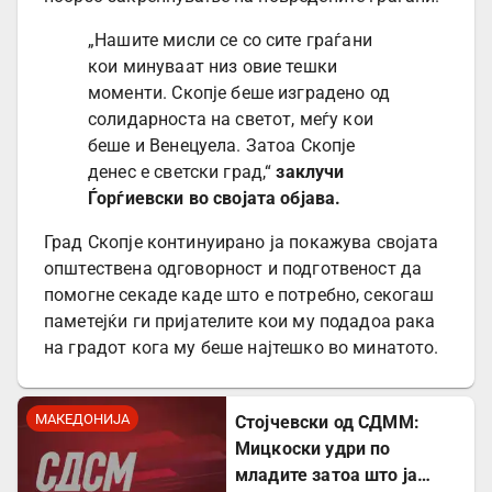
„Нашите мисли се со сите граѓани
кои минуваат низ овие тешки
моменти. Скопје беше изградено од
солидарноста на светот, меѓу кои
беше и Венецуела. Затоа Скопје
денес е светски град,“
заклучи
Ѓорѓиевски во својата објава.
Град Скопје континуирано ја покажува својата
општествена одговорност и подготвеност да
помогне секаде каде што е потребно, секогаш
паметејќи ги пријателите кои му подадоа рака
на градот кога му беше најтешко во минатото.
МАКЕДОНИЈА
Стојчевски од СДММ:
Мицкоски удри по
младите затоа што ја