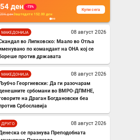
54
ден
додатоци за заштита на
-73%
Купи сега
кабли, без батерија, за
206
ден
Заштедете
152.00
ден
мобилни телефони,
комплет за заштита на
08 август 2026
МАКЕДОНИЈА
податочни линии
Скандал во Липковско: Маало во Отља
именувано по командант на ОНА кој се
бореше против државата
08 август 2026
МАКЕДОНИЈА
Љубчо Георгиевски: Да ги разочарам
денешните србомани во ВМРО-ДПМНЕ,
говорите на Драган Богдановски беа
против Србославија
08 август 2026
ДРУГО
Денеска се празнува Преподобната