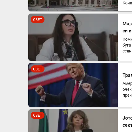
Коча
СВЕТ
Мај
си 
Коми
буга
седн
мајк
СВЕТ
Тра
Амер
очек
прен
аме
СВЕТ
Јот
сек