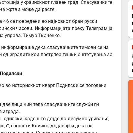
пустошија украинскиот главен град. Спасувачките
 на жртви може да расте.
а 46 се повредени во најновиот бран руски
утрински часови. Информацијата преку Телеграм ја
а управа, Тимур Ткаченко.
, информираше дека спасувачките тимови се на
и од зградите кои претрпеа тешки оштетувања за
 Подилски
мо во историскиот кварт Подилски се погодени
и две лица чии тела спасувачките служби ги
а зграда.
 Подилски, каде што дојде до делумно уривање,
ца“, соопшти Кличко, додавајќи дека од
ни и шест деца. Спасувачите ги евакуираат