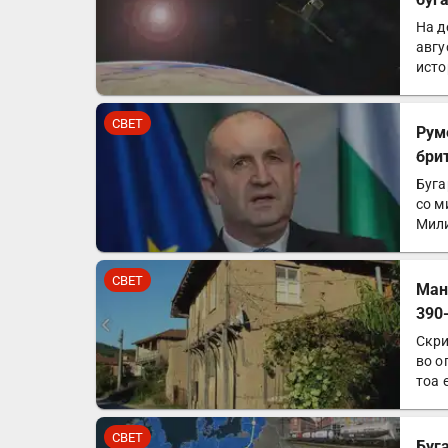
На д
авгу
исто
во…
СВЕТ
Рум
бри
Буга
со м
Мили
СВЕТ
Ман
390
Скри
во о
тоа 
СВЕТ
Буг