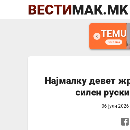
ВЕСТИ
МАК.MK
TEMU
Реклама
Најмалку девет жр
силен руски
06 јули 2026