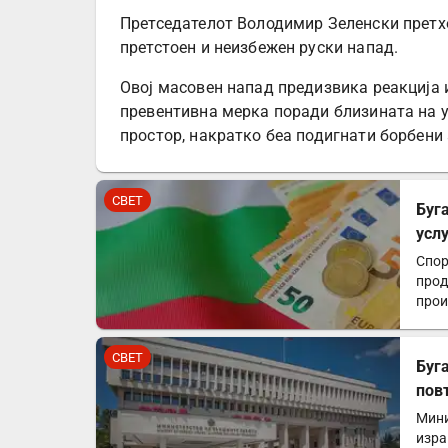
Претседателот Володимир Зеленски претхо
претстоен и неизбежен руски напад.
Овој масовен напад предизвика реакција и
превентивна мерка поради близината на 
простор, накратко беа подигнати борбени
СВЕТ
Буг
усл
Спор
прод
прои
Униј
СВЕТ
Буг
пов
Мини
изра