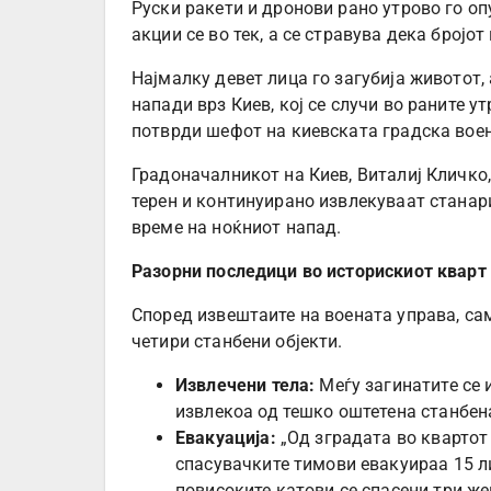
Руски ракети и дронови рано утрово го о
акции се во тек, а се стравува дека бројот
Најмалку девет лица го загубија животот, 
напади врз Киев, кој се случи во раните 
потврди шефот на киевската градска воен
Градоначалникот на Киев, Виталиј Кличко
терен и континуирано извлекуваат станар
време на ноќниот напад.
Разорни последици во историскиот кварт
Според извештаите на воената управа, са
четири станбени објекти.
Извлечени тела:
Меѓу загинатите се 
извлекоа од тешко оштетена станбен
Евакуација:
„Од зградата во квартот
спасувачките тимови евакуираа 15 ли
повисоките катови се спасени три же