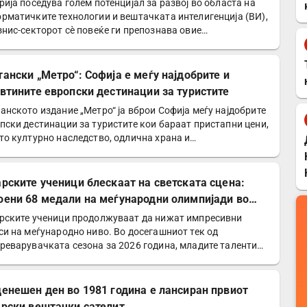
рија поседува голем потенцијал за развој во областа на
рматичките технологии и вештачката интелигенција (ВИ),
знис-секторот сѐ повеќе ги препознава овие…
тански „Метро“: Софија е меѓу најдобрите и
евтините европски дестинации за туристите
анското издание „Метро“ ја вброи Софија меѓу најдобрите
пски дестинации за туристите кои бараат пристапни цени,
то културно наследство, одлична храна и…
арските ученици блескаат на светската сцена:
оени 68 медали на меѓународни олимпијади во
6 година
рските ученици продолжуваат да нижат импресивни
си на меѓународно ниво. Во досегашниот тек од
реварувачката сезона за 2026 година, младите таленти
оседна…
денешен ден во 1981 година е лансиран првиот
арски вештачки сателит