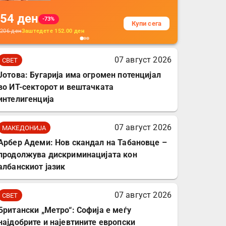
на кабли од ТПУ,
54
ден
додатоци за заштита на
-73%
Купи сега
кабли, без батерија, за
206
ден
Заштедете
152.00
ден
мобилни телефони,
комплет за заштита на
07 август 2026
СВЕТ
податочни линии
Јотова: Бугарија има огромен потенцијал
во ИТ-секторот и вештачката
интелигенција
07 август 2026
МАКЕДОНИЈА
Арбер Адеми: Нов скандал на Табановце –
продолжува дискриминацијата кон
албанскиот јазик
07 август 2026
СВЕТ
Британски „Метро“: Софија е меѓу
најдобрите и најевтините европски