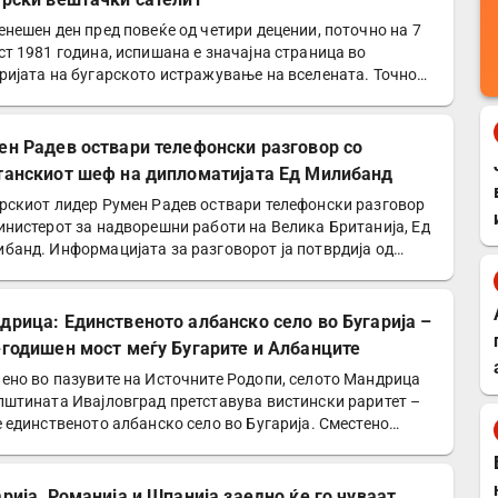
енешен ден пред повеќе од четири децении, поточно на 7
ст 1981 година, испишана е значајна страница во
ријата на бугарското истражување на вселената. Точно
ен Радев оствари телефонски разговор со
танскиот шеф на дипломатијата Ед Милибанд
рскиот лидер Румен Радев оствари телефонски разговор
инистерот за надворешни работи на Велика Британија, Ед
банд. Информацијата за разговорот ја потврдија од…
дрица: Единственото албанско село во Бугарија –
-годишен мост меѓу Бугарите и Албанците
ено во пазувите на Источните Родопи, селото Мандрица
пштината Ивајловград претставува вистински раритет –
е единственото албанско село во Бугарија. Сместено…
арија, Романија и Шпанија заедно ќе го чуваат