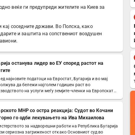
дно веќе ги предупреди жителите на Киев за
 кај соседните држави. Во Полска, како
ударите и заштита на сопствениот воздушен
 авиони.
арија останува лидер во ЕУ според растот на
угите
ед најновите податоци на Евростат, Бугарија и во мај
олжува да бележи најголем годишен раст во
зводството на услуги меѓу земјите-членки на Европската
а…
арското МНР со остра реакција: Судот во Кочани
торно го одби лекувањето на Ива Михаилова
стерството за надворешни работи на Република Бугарија
зи сериозна загриженост откако Основниот суд во