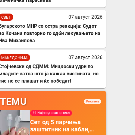
маченичка Параскева
07 август 2026
СВЕТ
Бугарското МНР со остра реакција: Судот
во Кочани повторно го одби лекувањето на
Ива Михаилова
07 август 2026
МАКЕДОНИЈА
Стојчевски од СДММ: Мицкоски удри по
младите затоа што ја кажаа вистината, но
тие не се плашат и ќе победат!
TEMU
Реклама
#1 Најпродаван артикл
Сет од 5 парчиња
заштитник на кабли,