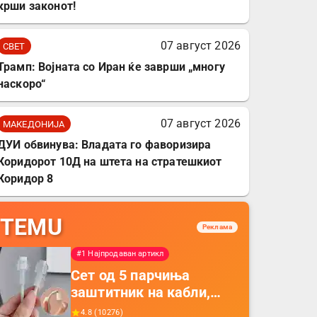
крши законот!
07 август 2026
СВЕТ
Трамп: Војната со Иран ќе заврши „многу
наскоро“
07 август 2026
МАКЕДОНИЈА
ДУИ обвинува: Владата го фаворизира
Коридорот 10Д на штета на стратешкиот
Коридор 8
TEMU
Реклама
#1 Најпродаван артикл
Сет од 5 парчиња
заштитник на кабли,
прекривка за заштита
4.8
(
10276
)