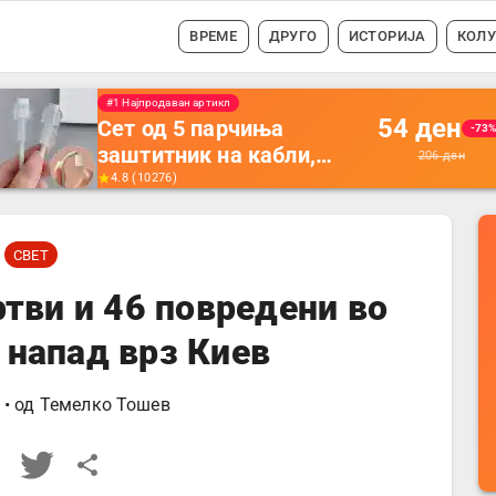
ВРЕМЕ
ДРУГО
ИСТОРИЈА
КОЛ
#1 Најпродавано
56
ден
Држач за полнење на
-35
телефон кој се монтира
87
ден
на ѕид -
4.5
(
16742
)
Мултифункционален
пластичен организатор
СВЕТ
за чување на покрај
кревет и за ТВ
тви и 46 повредени во
далечински управувач
 напад врз Киев
• од
Темелко Тошев