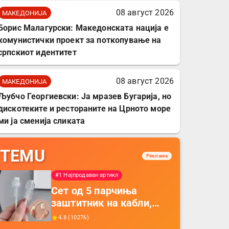
08 август 2026
МАКЕДОНИЈА
Борис Малагурски: Македонската нација е
комунистички проект за поткопување на
српскиот идентитет
08 август 2026
МАКЕДОНИЈА
Љубчо Георгиевски: Ја мразев Бугарија, но
дискотеките и рестораните на Црното море
ми ја сменија сликата
TEMU
Реклама
#1 Најпродаван артикл
Сет од 5 парчиња
заштитник на кабли,
прекривка за заштита
4.8
(
10276
)
на кабли од ТПУ,