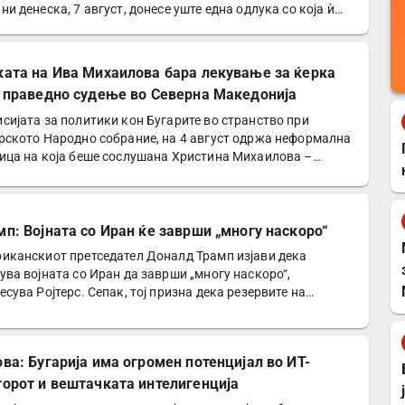
ни денеска, 7 август, донесе уште една одлука со која ѝ…
ката на Ива Михаилова бара лекување за ќерка
и праведно судење во Северна Македонија
сијата за политики кон Бугарите во странство при
рското Народно собрание, на 4 август одржа неформална
ица на која беше сослушана Христина Михаилова –
а…
мп: Војната со Иран ќе заврши „многу наскоро“
иканскиот претседател Доналд Трамп изјави дека
ува војната со Иран да заврши „многу наскоро“,
есува Ројтерс. Сепак, тој призна дека резервите на
риканската…
ова: Бугарија има огромен потенцијал во ИТ-
торот и вештачката интелигенција