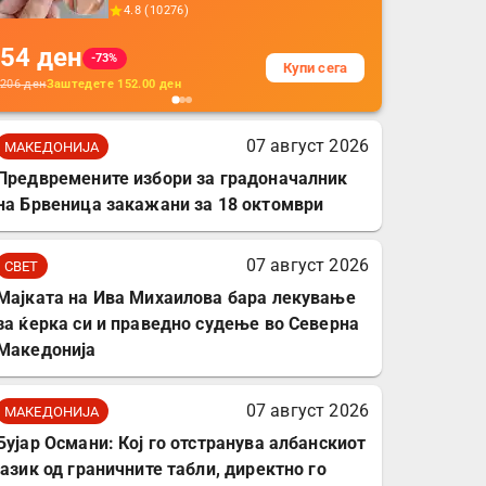
прекривка за заштита
4.8
(
10276
)
на кабли од ТПУ,
54
ден
додатоци за заштита на
-73%
Купи сега
кабли, без батерија, за
206
ден
Заштедете
152.00
ден
мобилни телефони,
комплет за заштита на
07 август 2026
МАКЕДОНИЈА
податочни линии
Предвремените избори за градоначалник
на Брвеница закажани за 18 октомври
07 август 2026
СВЕТ
Мајката на Ива Михаилова бара лекување
за ќерка си и праведно судење во Северна
Македонија
07 август 2026
МАКЕДОНИЈА
Бујар Османи: Кој го отстранува албанскиот
јазик од граничните табли, директно го