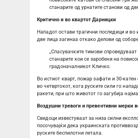
станарите од урнатите станови од дв
Критично и во квартот Дарницки
Нападот остави трагични последици и во 
две лица загинаа откако делови од соборе
„Спасувачките тимови спроведуваат 
станарите кои се заробени на повисо
градоначалникот Кличко.
Во истиот кварт, пожар зафати и 30-катен
во четвртокот, кога руските сили го напа
ракети, при што животот го загубија најма
Воздушни тревоги и превентивни мерки в
Сведоци известуваат за низа силни експло
посочувајќи дека украинската противвоз
руските беспилотни летала.