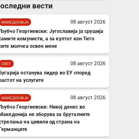
оследни вести
комплет за заштита на
податочни линии
08 август 2026
МАКЕДОНИЈА
Љубчо Георгиевски: Југославија ја срушија
самите комунисти, а за култот кон Тито
сите молчеа освен мене
08 август 2026
СВЕТ
Бугарија останува лидер во ЕУ според
растот на услугите
08 август 2026
МАКЕДОНИЈА
Љубчо Георгиевски: Никој денес во
Македонија не зборува за бруталните
стрелања на цивили од страна на
Германците