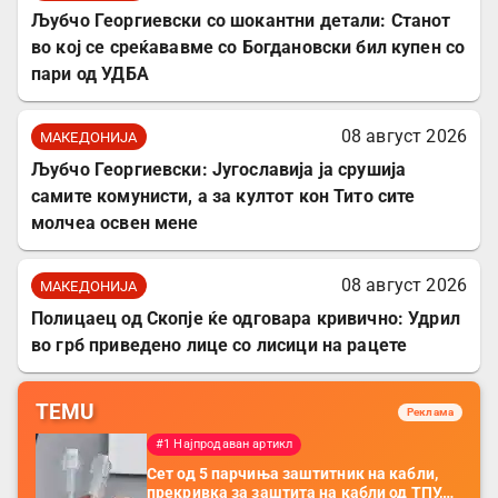
Љубчо Георгиевски со шокантни детали: Станот
во кој се среќававме со Богдановски бил купен со
пари од УДБА
08 август 2026
МАКЕДОНИЈА
Љубчо Георгиевски: Југославија ја срушија
самите комунисти, а за култот кон Тито сите
молчеа освен мене
08 август 2026
МАКЕДОНИЈА
Полицаец од Скопје ќе одговара кривично: Удрил
во грб приведено лице со лисици на рацете
TEMU
Реклама
#1 Најпродаван артикл
Сет од 5 парчиња заштитник на кабли,
прекривка за заштита на кабли од ТПУ,