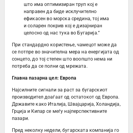
што има оптимизиран труп кој е
направен да биде исклучително
ефикасен во морска средина, тој има
и соларен покрив кој е дизајниран
целосно од нас тука во Бугарија.“
При стандардно користење, чамецот може да
се потпре во значителна мера на енергијата од
сонцето, до тој степен што воопшто нема ни
потреба да се полни од мрежата.
Главна пазарна цел: Европа
Најсилните сигнали за раст за бугарскиот
производител доаѓаат од остатокот од Европа.
Државите како Италија, Швајцарија, Холандија,
Грција и Кипар се меѓу најперспективните
пазари.
Пред неколку недели, бугарската компанија го