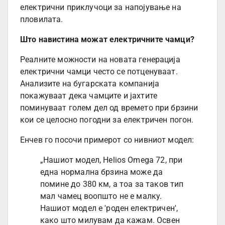
електрични приклучоци за напојување на
пловилата.
Што навистина можат електричните чамци?
Реалните можности на новата генерација
електрични чамци често се потценуваат.
Анализите на бугарската компанија
покажуваат дека чамците и јахтите
поминуваат голем дел од времето при брзини
кои се целосно погодни за електричен погон.
Енчев го посочи примерот со нивниот модел:
„Нашиот модел, Helios Omega 72, при
една нормална брзина може да
помине до 380 км, а тоа за таков тип
мал чамец воопшто не е малку.
Нашиот модел е 'роден електричен',
како што милувам да кажам. Освен