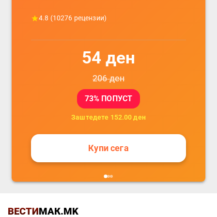
4.8
(
10276
рецензии)
54
ден
206
ден
73
% ПОПУСТ
Заштедете
152.00
ден
Купи сега
ВЕСТИ
МАК.MK