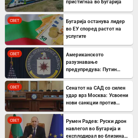
пристигнаа во Бугарија
СВЕТ
Бугарија останува лидер
во ЕУ според растот на
услугите
СВЕТ
Американското
разузнавање
предупредува: Путин
може да го тестира НАТО
уште есенва
СВЕТ
Сенатот на САД со силен
удар врз Москва: Усвоени
нови санкции против
Русија
СВЕТ
Румен Радев: Руски дрон
навлегол во Бугарија и
експлодирал во близина