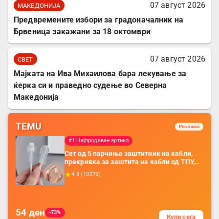
07 август 2026
МАКЕДОНИЈА
Предвремените избори за градоначалник на
Брвеница закажани за 18 октомври
07 август 2026
СВЕТ
Мајката на Ива Михаилова бара лекување за
ќерка си и праведно судење во Северна
Македонија
TEMU
Реклама
#1 Најпродаван артикл
Сет од 5 парчиња заштитник на кабли,
прекривка за заштита на кабли од ТПУ,
додатоци за заштита на кабли, без
4.8
(
10276
)
батерија, за мобилни телефони, комплет
за заштита на податочни линии
54
ден
-73%
Купи сега