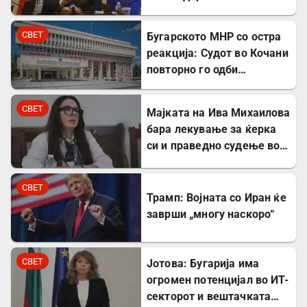
на гасовод
СВЕТ
Бугарското МНР со остра
реакција: Судот во Кочани
повторно го одби
лекувањето на Ива
Михаилова
СВЕТ
Мајката на Ива Михаилова
бара лекување за ќерка
си и праведно судење во
Северна Македонија
СВЕТ
Трамп: Војната со Иран ќе
заврши „многу наскоро“
СВЕТ
Јотова: Бугарија има
огромен потенцијал во ИТ-
секторот и вештачката