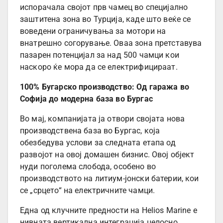
испорачала својот прв чамец во специјално
заштитена зона во Турција, каде што веќе се
воведени ограничувања за мотори на
внатрешно согорување. Оваа зона претставува
пазарен потенцијал за над 500 чамци кои
наскоро ќе мора да се електрифицираат.
100% Бугарско производство: Од гаража во
Софија до модерна база во Бургас
Во мај, компанијата ја отвори својата нова
производствена база во Бургас, која
обезбедува услови за следната етапа од
развојот на овој домашен бизнис. Овој објект
нуди поголема слобода, особено во
производството на литиум-јонски батерии, кои
се „срцето“ на електричните чамци.
Една од клучните предности на Helios Marine е
нивната вертикална интеграција целосно