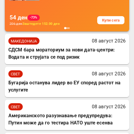
за заштита на податочни линии
54
ден
-73%
Купи сега
206
ден
Заштедете
152.00
ден
08 август 2026
МАКЕДОНИЈА
СДСМ бара мораториум за нови дата-центри:
Водата и струјата се под ризик
08 август 2026
СВЕТ
Бугарија останува лидер во ЕУ според растот на
услугите
08 август 2026
СВЕТ
Американското разузнавање предупредува:
Путин може да го тестира НАТО уште есенва