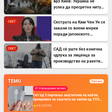
врз Киев: Украина не
успеа да пресретне ниту
една ракета
СВЕТ
Сестрата на Ким Чен Ун се
закани со воени мерки
поради јапонското
вооружување
СВЕТ
САД сè уште без конечна
одлука за лиценца за
производство на ракети
„Патриот“ во Украина
TEMU
Реклама
#1 Најпродаван артикл
Сет од 5 парчиња заштитник на кабли,
прекривка за заштита на кабли од ТПУ,
додатоци за заштита на кабли, без
4.8
(
10276
)
батерија, за мобилни телефони, комплет