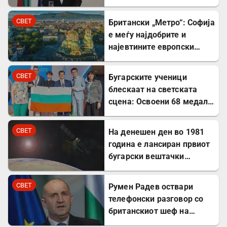
интелигенција
СВЕТ
Британски „Метро“: Софија
е меѓу најдобрите и
најевтините европски
дестинации за туристите
СВЕТ
Бугарските ученици
блескаат на светската
сцена: Освоени 68 медали
на меѓународни
олимпијади во 2026
СВЕТ
На денешен ден во 1981
година
година е лансиран првиот
бугарски вештачки
сателит
СВЕТ
Румен Радев оствари
телефонски разговор со
британскиот шеф на
дипломатијата Ед