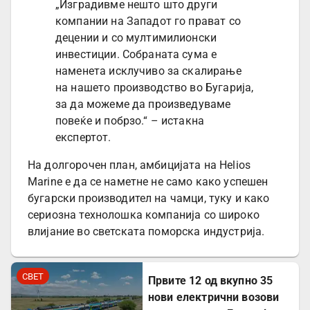
„Изградивме нешто што други
компании на Западот го прават со
децении и со мултимилионски
инвестиции. Собраната сума е
наменета исклучиво за скалирање
на нашето производство во Бугарија,
за да можеме да произведуваме
повеќе и побрзо.“ – истакна
експертот.
На долгорочен план, амбицијата на Helios
Marine е да се наметне не само како успешен
бугарски производител на чамци, туку и како
сериозна технолошка компанија со широко
влијание во светската поморска индустрија.
СВЕТ
Првите 12 од вкупно 35
нови електрични возови