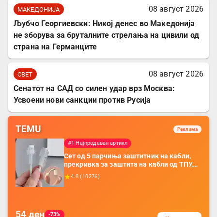
08 август 2026
МАКЕДОНИЈА
Љубчо Георгиевски: Никој денес во Македонија
не зборува за бруталните стрелања на цивили од
страна на Германците
08 август 2026
СВЕТ
Сенатот на САД со силен удар врз Москва:
Усвоени нови санкции против Русија
TEMU
Реклама
#1 Најпродаван артикл
Сет од 5 парчиња заштитник на кабли,
прекривка за заштита на кабли од ТПУ,
додатоци за заштита на кабли, без
4.8
(
10276
)
батерија, за мобилни телефони, комплет
за заштита на податочни линии
54
ден
-73%