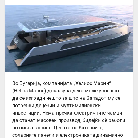
Во Бугарија, компанијата „Хелиос Марин“
(Helios Marine) докажува дека може успешно
да се изгради нешто за што на Западот му се
потребни децении и мултимилионски
инвестиции. Нема пречка електричните чамци
да станат масовен производ, бидејќи сè работи
во нивна корист. Цената на батериите,
соларните панели и електрониката динамично