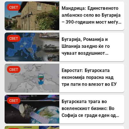
Милибанд
СВЕТ
Мандрица: Единственото
албанско село во Бугарија
– 390-годишен мост меѓу
Бугарите и Албанците
СВЕТ
Бугарија, Романија и
Шпанија заедно ќе го
чуваат воздушниот
простор на НАТО
СВЕТ
Евростат: Бугарската
економија порасна над
три пати по влезот во ЕУ
СВЕТ
Бугарската трага во
вселенскиот бизнис: Во
Софија се гради еден од
најголемите вселенски