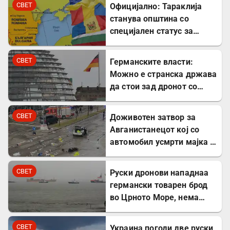
центри во Европа
СВЕТ
Официјално: Тараклија
станува општина со
специјален статус за
заштита на Бугарите во
Молдавија
СВЕТ
Германските власти:
Можно е странска држава
да стои зад дронот со
експлозив во Лајпциг
СВЕТ
Доживотен затвор за
Авганистанецот кој со
автомобил усмрти мајка и
двегодишно девојче во
Минхен
СВЕТ
Руски дронови нападнаа
германски товарен брод
во Црното Море, нема
повредени
СВЕТ
Украина погоди две руски