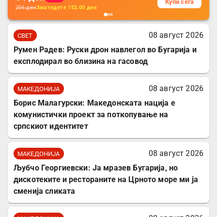
Купи сега
206
ден
Заштедете
152.00
ден
08 август 2026
СВЕТ
Румен Радев: Руски дрон навлегол во Бугарија и
експлодирал во близина на гасовод
08 август 2026
МАКЕДОНИЈА
Борис Малагурски: Македонската нација е
комунистички проект за поткопување на
српскиот идентитет
08 август 2026
МАКЕДОНИЈА
Љубчо Георгиевски: Ја мразев Бугарија, но
дискотеките и рестораните на Црното море ми ја
сменија сликата