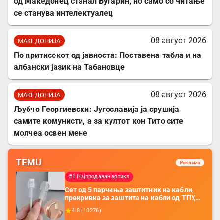
од Македонец станал Бугарин, но само со читање
се станува интелектуалец
08 август 2026
МАКЕДОНИЈА
По притисокот од јавноста: Поставена табла и на
албански јазик на Табановце
08 август 2026
МАКЕДОНИЈА
Љубчо Георгиевски: Југославија ја срушија
самите комунисти, а за култот кон Тито сите
молчеа освен мене
TEMU
Реклама
#1 Најпродаван артикл
Сет од 5 парчиња заштитник на кабли,
прекривка за заштита на кабли од ТПУ,
додатоци за заштита на кабли, без
4.8
(
10276
)
батерија, за мобилни телефони, комплет