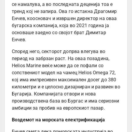
се намалува, а во последната деценија тоа е
тренд кој не запира. Ова го истакна Драгомир
Енчев, коосновач и извршен директор на оваа
бугарска компанија, која во 2021 година ја
основаше заедно со својот брат Димитар
Енчев.
Според него, секторот допрва влегува во
период на забрзан раст. На оваа позадина,
Helios Marine веќе може да се пофали со
сопствениот модел на чамец Helios Omega 72,
кој има импресивен максимален досег до 380
километри и е целосно дизајниран и развиен во
Бугарија. Компанијата отвори и нова
производствена база во Бургас и има сериозни
амбиции за пробив на европскиот пазар.
Воздемот на морската електрификација
Енчев смета дека поморската индустрија во