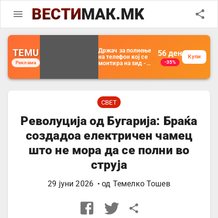
ВЕСТИ
МАК.MK
TEMU
Држач за полнење
56
ден
на телефон кој се
Купи
-35%
Реклама
монтира на ѕид -
Мултифункционален
пластичен
организатор за
чување на покрај
кревет и за ТВ
далечински
СВЕТ
управувач
Револуција од Бугарија: Браќа
создадоа електричен чамец
што не мора да се полни во
струја
29 јуни 2026
• од
Темелко Тошев