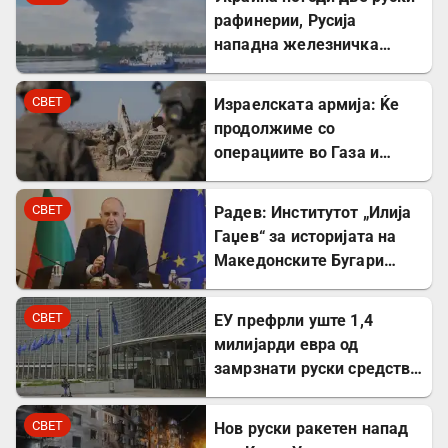
рафинерии, Русија
нападна железничка
станица и товарен брод
СВЕТ
Израелската армија: Ќе
продолжиме со
операциите во Газа и
покрај американскиот
план
СВЕТ
Радев: Институтот „Илија
Гаџев“ за историјата на
Македонските Бугари
стана државна
сопственост
СВЕТ
ЕУ префрли уште 1,4
милијарди евра од
замрзнати руски средства
за поддршка на Украина
СВЕТ
Нов руски ракетен напад