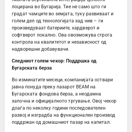
лоцирана во Бугарија. Тие не само што ги
градат чамците во земјата, туку развиваат и
голем дел од технологијата зад нив – ги
произведуваат батериите, хардверот и
софтверот локално. Ова овозможува строга
контрола на квалитетот и независност од
надворешни добавувачи.
Следниот голем чекор: Поддршка од
Бугарската берза
Во изминатите месеци, компанијата оствари
јавна понуда преку пазарот BEAM на
Бугарската фондова берза, а неодамна
започна и официјалното тргување. Овој чекор
доаѓа по неколку години последователен
развој и изградба на функционален производ
поддржан од домашниот пазар на капитал.