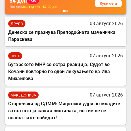
54
ден
-73%
Купи сега
206
ден
Заштедете
152.00
ден
08 август 2026
ДРУГО
Денеска се празнува Преподобната маченичка
Параскева
07 август 2026
СВЕТ
Бугарското МНР со остра реакција: Судот во
Кочани повторно го одби лекувањето на Ива
Михаилова
07 август 2026
МАКЕДОНИЈА
Стојчевски од СДММ: Мицкоски удри по младите
затоа што ја кажаа вистината, но тие не се
плашат и ќе победат!