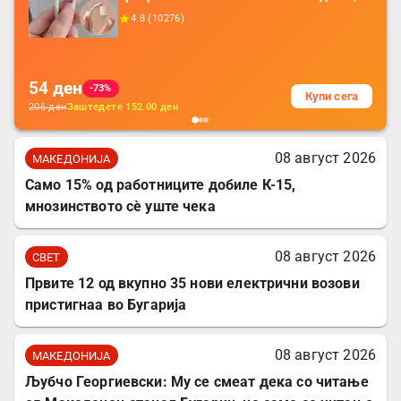
додатоци за заштита на кабли, без
4.8
(
10276
)
батерија, за мобилни телефони, комплет
за заштита на податочни линии
54
ден
-73%
Купи сега
206
ден
Заштедете
152.00
ден
08 август 2026
МАКЕДОНИЈА
Само 15% од работниците добиле К-15,
мнозинството сè уште чека
08 август 2026
СВЕТ
Првите 12 од вкупно 35 нови електрични возови
пристигнаа во Бугарија
08 август 2026
МАКЕДОНИЈА
Љубчо Георгиевски: Му се смеат дека со читање