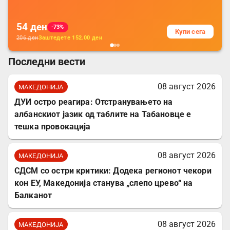
за заштита на податочни линии
54
ден
-73%
Купи сега
206
ден
Заштедете
152.00
ден
Последни вести
08 август 2026
МАКЕДОНИЈА
ДУИ остро реагира: Отстранувањето на
албанскиот јазик од таблите на Табановце е
тешка провокација
08 август 2026
МАКЕДОНИЈА
СДСМ со остри критики: Додека регионот чекори
кон ЕУ, Македонија станува „слепо црево“ на
Балканот
08 август 2026
МАКЕДОНИЈА