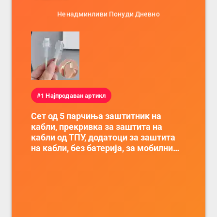
Ненадминливи Понуди Дневно
#1 Најпродаван артикл
Сет од 5 парчиња заштитник на
кабли, прекривка за заштита на
кабли од ТПУ, додатоци за заштита
на кабли, без батерија, за мобилни
телефони, комплет за заштита на
податочни линии