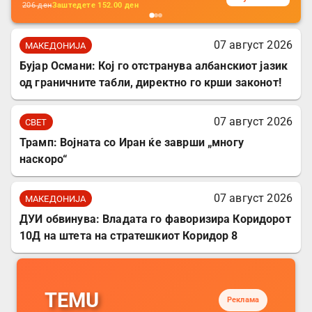
206
ден
Заштедете
152.00
ден
07 август 2026
МАКЕДОНИЈА
Бујар Османи: Кој го отстранува албанскиот јазик
од граничните табли, директно го крши законот!
07 август 2026
СВЕТ
Трамп: Војната со Иран ќе заврши „многу
наскоро“
07 август 2026
МАКЕДОНИЈА
ДУИ обвинува: Владата го фаворизира Коридорот
10Д на штета на стратешкиот Коридор 8
TEMU
Реклама