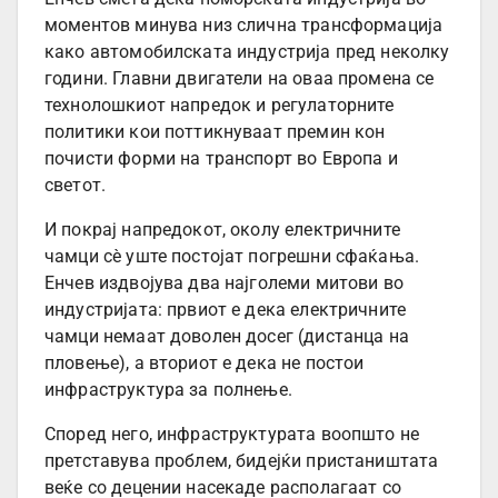
моментов минува низ слична трансформација
како автомобилската индустрија пред неколку
години. Главни двигатели на оваа промена се
технолошкиот напредок и регулаторните
политики кои поттикнуваат премин кон
почисти форми на транспорт во Европа и
светот.
И покрај напредокот, околу електричните
чамци сè уште постојат погрешни сфаќања.
Енчев издвојува два најголеми митови во
индустријата: првиот е дека електричните
чамци немаат доволен досег (дистанца на
пловење), а вториот е дека не постои
инфраструктура за полнење.
Според него, инфраструктурата воопшто не
претставува проблем, бидејќи пристаништата
веќе со децении насекаде располагаат со