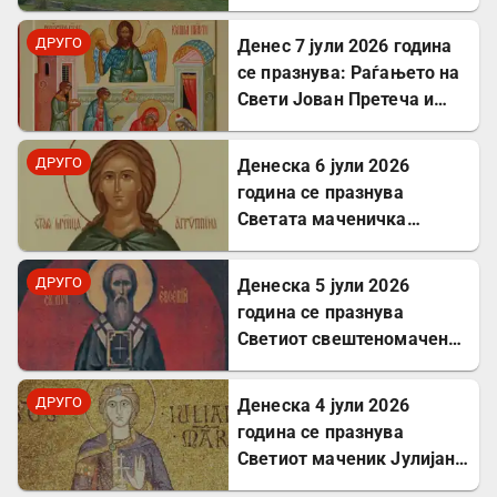
проширува својот
капацитет во Првомај
ДРУГО
Денес 7 јули 2026 година
се празнува: Раѓањето на
Свети Јован Претеча и
Крстител Господов
ДРУГО
Денеска 6 јули 2026
година се празнува
Светата маченичка
Агрипина
ДРУГО
Денеска 5 јули 2026
година се празнува
Светиот свештеномаченик
Евсевиј, епископ
Самосатски
ДРУГО
Денеска 4 јули 2026
година се празнува
Светиот маченик Јулијан
Тарсиски