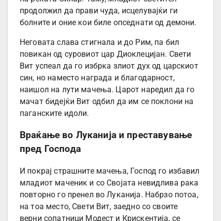
продолжил да прави чуда, исцелувајќи ги
болните и оние кои биле опседнати од демони.
Неговата слава стигнала и до Рим, па бил
повикан од суровиот цар Диоклецијан. Свети
Вит успеал да го избрка злиот дух од царскиот
син, но наместо награда и благодарност,
наишол на лути мачења. Царот наредил да го
мачат бидејќи Вит одбил да им се поклони на
паганските идоли.
Враќање во Луканија и преставување
пред Господа
И покрај страшните мачења, Господ го избавил
младиот маченик и со Својата невидлива рака
повторно го пренел во Луканија. Набрзо потоа,
на тоа место, Свети Вит, заедно со своите
верни сопатници Модест и Крискентија, се