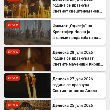
година се празнува
Светиот свештеномаченик
Атиноген, епископ
Севастиски во Ерменија
ДРУГО
Филмот „Одисеја“ на
Кристофер Нолан ја
зголеми продажбата на
Хомер и интересот за
грчкиот јазик
ДРУГО
Денеска 28 јули 2026
година се празнуваат
Светите маченици Кирик и
Јулита
ДРУГО
Денеска 27 јули 2026
година се празнува
Светиот апостол Акила
ДРУГО
Денеска 25 јули 2026