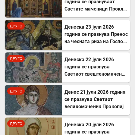
година се празнуваат
Светите маченици Прокл и
Илариј
ДРУГО
Денеска 23 јули 2026
година се празнува Пренос
на чесната риза на Господ
Исус Христос
ДРУГО
Денеска 22 јули 2026
година се празнува
Светиот свештеномаченик
Панкратиј, епископ
Тавромениски
ДРУГО
Денес 21 јули 2026 година
се празнува Светиот
великомаченик Прокопиј
ДРУГО
Денеска 20 јули 2026
година се празнува