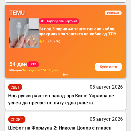
TEMU
Реклама
#1 Најпродаван артикл
Сет од 5 парчиња заштитник на кабли,
прекривка за заштита на кабли од ТПУ,
додатоци за заштита на кабли, без
4.8
(
10276
)
батерија, за мобилни телефони, комплет
за заштита на податочни линии
54
ден
-73%
Купи сега
206
ден
Заштедете
152.00
ден
05 август 2026
СВЕТ
Нов руски ракетен напад врз Киев: Украина не
успеа да пресретне ниту една ракета
05 август 2026
СПОРТ
Шефот на Формула 2: Никола Цолов е главен