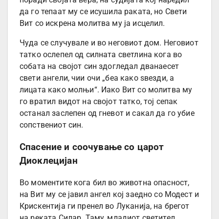
да го тепаат му се исушила раката, но Свети
Вит со искрена молитва му ја исцелил.
Чуда се случувале и во неговиот дом. Неговиот
татко ослепел од силната светлина кога во
собата на својот син здогледал дванаесет
свети ангели, чии очи „беа како ѕвезди, а
лицата како молњи“. Иако Вит со молитва му
го вратил видот на својот татко, тој сепак
останал заслепен од гневот и сакал да го убие
сопствениот син.
Спасение и соочување со царот
Диоклецијан
Во моментите кога бил во животна опасност,
на Вит му се јавил ангел кој заедно со Модест и
Крискентија ги пренел во Луканија, на брегот
на реката Силар. Таму, младиот светител