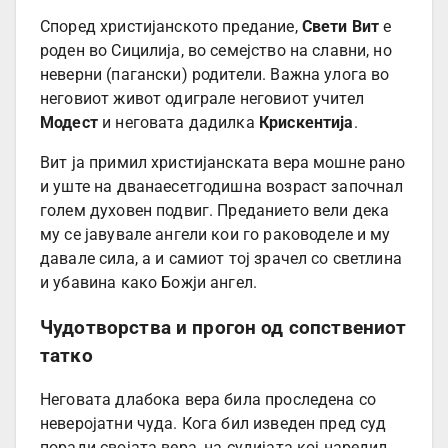
Според христијанското предание,
Свети Вит
е
роден во Сицилија, во семејство на славни, но
неверни (пагански) родители. Важна улога во
неговиот живот одиграле неговиот учител
Модест
и неговата дадилка
Крискентија
.
Вит ја примил христијанската вера мошне рано
и уште на дванаесетгодишна возраст започнал
голем духовен подвиг. Преданието вели дека
му се јавувале ангели кои го раководеле и му
давале сила, а и самиот тој зрачел со светлина
и убавина како Божји ангел.
Чудотворства и прогон од сопствениот
татко
Неговата длабока вера била проследена со
неверојатни чуда. Кога бил изведен пред суд
поради својата вера, на судијата кој наредил