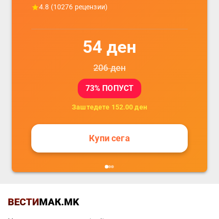
4.8
(
10276
рецензии)
54
ден
206
ден
73
% ПОПУСТ
Заштедете
152.00
ден
Купи сега
ВЕСТИ
МАК.MK