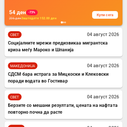
54
ден
-73%
Купи сега
206
ден
Заштедете
152.00
ден
04 август 2026
СВЕТ
Социјалните мрежи предизвикаа мигрантска
криза меѓу Мароко и Шпанија
04 август 2026
МАКЕДОНИЈА
СДСМ бара истрага за Мицкоски и Клековски
поради водата во Гостивар
04 август 2026
СВЕТ
Берзите со мешани резултати, цената на нафтата
повторно почна да расте