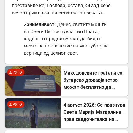
преставиле кај Господа, оставајќи зад себе
вечен пример за посветеност на верата.
Занимливост:
Денес, светите мошти
на Свети Вит се чуваат во Прага,
каде што продолжуваат да бидат
место за поклонение на многубројни
верници од целиот свет.
ДРУГО
Mакедонските граѓани со
бугарско државјанство
можат бесплатно да
користат ЕЗОК во 30
европски земји
ДРУГО
4 август 2026: Се празнува
Света Марија Магдалина –
прва сведочителка на
Христовото Воскресение