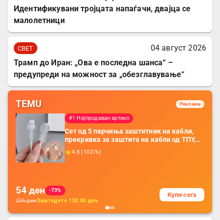
Идентификувани тројцата напаѓачи, двајца се
малолетници
04 август 2026
СВЕТ
Трамп до Иран: „Ова е последна шанса“ –
предупреди на можност за „обезглавување“
TEMU
Реклама
#1 Најпродаван артикл
Сет од 5 парчиња заштитник на кабли,
прекривка за заштита на кабли од ТПУ,
додатоци за заштита на кабли, без
4.8
(
10276
)
батерија, за мобилни телефони, комплет
за заштита на податочни линии
54
ден
-73%
Купи сега
206
ден
Заштедете
152.00
ден