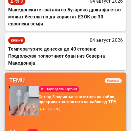
04 август 2026
ДРУГО
Mакедонските граѓани со бугарско државјанство
можат бесплатно да користат ЕЗОК во 30
европски земји
04 август 2026
ВРЕМЕ
Температурите денеска до 40 степени:
Продолжува топлотниот бран низ Северна
Македонија
TEMU
Реклама
#1 Најпродаван артикл
Сет од 5 парчиња заштитник на кабли,
прекривка за заштита на кабли од ТПУ,
додатоци за заштита на кабли, без
4.8
(
10276
)
батерија, за мобилни телефони, комплет
за заштита на податочни линии