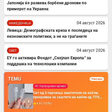
Јапонија ќе развива борбени дронови по
примерот на Украина
04 август 2026
МАКЕДОНИЈА
Левица: Демографската криза е последица на
економските политики, а не на граѓаните
04 август 2026
СВЕТ
ЕУ го активира Фондот „Скејлап Европа“ за
поддршка на технолошки компании
TEMU
Реклама
#1 Најпродаван артикл
Сет од 5 парчиња заштитник на кабли,
прекривка за заштита на кабли од ТПУ,
додатоци за заштита на кабли, без
4.8
(
10276
)
батерија, за мобилни телефони, комплет
за заштита на податочни линии