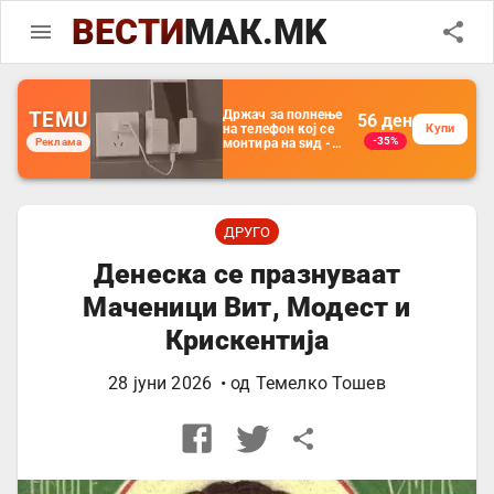
ВЕСТИ
МАК.MK
TEMU
Држач за полнење
56
ден
на телефон кој се
Купи
-35%
Реклама
монтира на ѕид -
Мултифункционален
пластичен
организатор за
чување на покрај
кревет и за ТВ
далечински
ДРУГО
управувач
Денеска се празнуваат
Маченици Вит, Модест и
Крискентија
28 јуни 2026
• од
Темелко Тошев