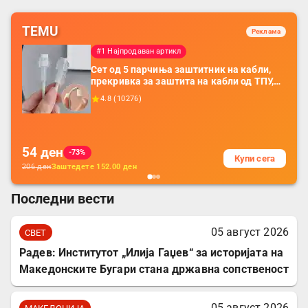
TEMU
Реклама
#1 Најпродаван артикл
Сет од 5 парчиња заштитник на кабли,
прекривка за заштита на кабли од ТПУ,
додатоци за заштита на кабли, без
4.8
(
10276
)
батерија, за мобилни телефони, комплет
за заштита на податочни линии
54
ден
-73%
Купи сега
206
ден
Заштедете
152.00
ден
Последни вести
05 август 2026
СВЕТ
Радев: Институтот „Илија Гаџев“ за историјата на
Македонските Бугари стана државна сопственост
05 август 2026