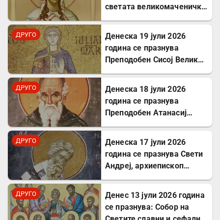
светата великомаченичка
Недела
ДРУГО
Денеска 19 јули 2026
година се празнува
Преподобен Сисој Велики:
Подвижник кој
исцелуваше болни и
ДРУГО
Денеска 18 јули 2026
воскреснуваше мртви
година се празнува
Преподобен Атанасиј
Атонски
ДРУГО
Денеска 17 јули 2026
година се празнува Свети
Андреј, архиепископ
Критски
ДРУГО
Денес 13 јули 2026 година
се празнува: Собор на
Светите славни и сефални