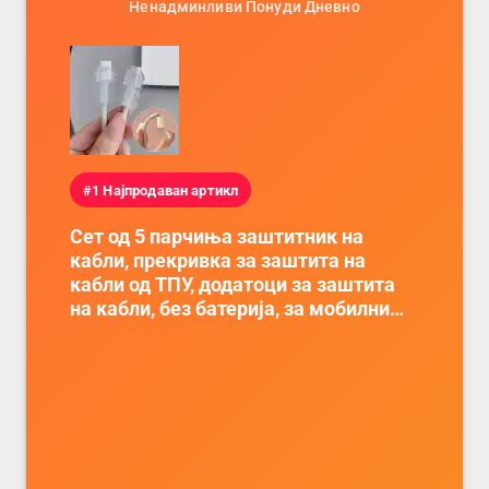
Ненадминливи Понуди Дневно
#1 Најпродаван артикл
Сет од 5 парчиња заштитник на
кабли, прекривка за заштита на
кабли од ТПУ, додатоци за заштита
на кабли, без батерија, за мобилни
телефони, комплет за заштита на
податочни линии