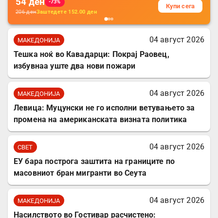
54
ден
-73%
Купи сега
206
ден
Заштедете
152.00
ден
04 август 2026
МАКЕДОНИЈА
Тешка ноќ во Кавадарци: Покрај Раовец,
избувнаа уште два нови пожари
04 август 2026
МАКЕДОНИЈА
Левица: Муцунски не го исполни ветувањето за
промена на американската визната политика
04 август 2026
СВЕТ
ЕУ бара построга заштита на границите по
масовниот бран мигранти во Сеута
04 август 2026
МАКЕДОНИЈА
Насилството во Гостивар расчистено: