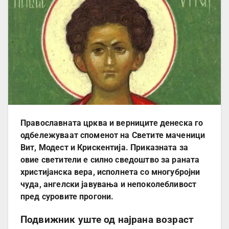
Православната црква и верниците денеска го
одбележуваат споменот на Светите маченици
Вит, Модест и Крискентија. Приказната за
овие светители е силно сведоштво за раната
христијанска вера, исполнета со многубројни
чуда, ангелски јавувања и непоколебливост
пред суровите прогони.
Подвижник уште од најрана возраст