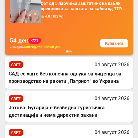
Сет од 5 парчиња заштитник на кабли,
прекривка за заштита на кабли од ТПУ,
додатоци за заштита на кабли, без
4.8
(
10276
)
батерија, за мобилни телефони, комплет
за заштита на податочни линии
54
ден
-73%
Купи сега
206
ден
Заштедете
152.00
ден
04 август 2026
СВЕТ
САД сè уште без конечна одлука за лиценца за
производство на ракети „Патриот“ во Украина
04 август 2026
СВЕТ
Јотова: Бугарија е безбедна туристичка
дестинација и нема директни закани
04 август 2026
СВЕТ