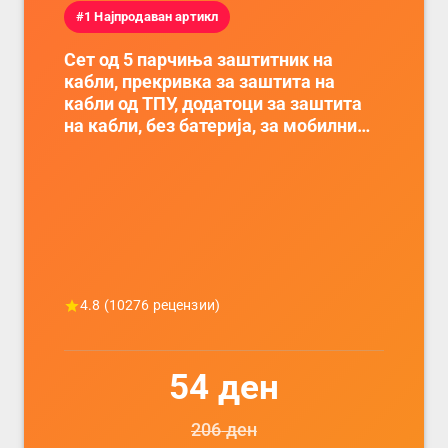
#1 Најпродаван артикл
Сет од 5 парчиња заштитник на
кабли, прекривка за заштита на
кабли од ТПУ, додатоци за заштита
на кабли, без батерија, за мобилни
телефони, комплет за заштита на
податочни линии
4.8
(
10276
рецензии)
54
ден
206
ден