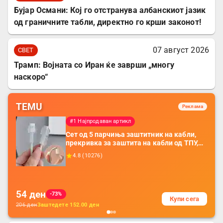
Бујар Османи: Кој го отстранува албанскиот јазик
од граничните табли, директно го крши законот!
07 август 2026
СВЕТ
Трамп: Војната со Иран ќе заврши „многу
наскоро“
TEMU
Реклама
#1 Најпродаван артикл
Сет од 5 парчиња заштитник на кабли,
прекривка за заштита на кабли од ТПУ,
додатоци за заштита на кабли, без
4.8
(
10276
)
батерија, за мобилни телефони, комплет
за заштита на податочни линии
54
ден
-73%
Купи сега
206
ден
Заштедете
152.00
ден