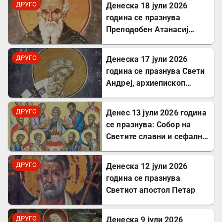
ДРУГО
Денеска 18 јули 2026
воскреснуваше мртви
година се празнува
Преподобен Атанасиј
Атонски
ДРУГО
Денеска 17 јули 2026
година се празнува Свети
Андреј, архиепископ
Критски
ДРУГО
Денес 13 јули 2026 година
се празнува: Собор на
Светите славни и сефални
Апостоли
ДРУГО
Денеска 12 јули 2026
година се празнува
Светиот апостол Петар
ДРУГО
Денеска 9 јули 2026