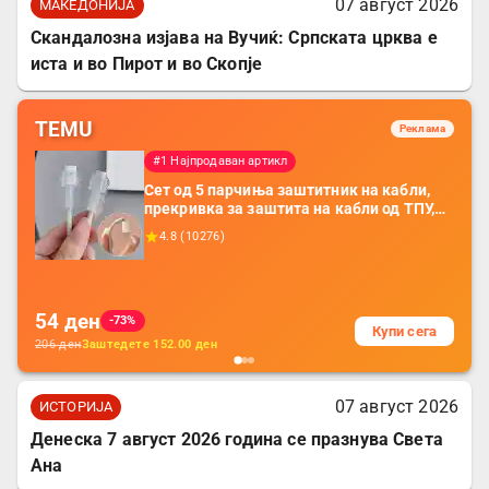
07 август 2026
МАКЕДОНИЈА
Скандалозна изјава на Вучиќ: Српската црква е
иста и во Пирот и во Скопје
TEMU
Реклама
#1 Најпродаван артикл
Сет од 5 парчиња заштитник на кабли,
прекривка за заштита на кабли од ТПУ,
додатоци за заштита на кабли, без
4.8
(
10276
)
батерија, за мобилни телефони, комплет
за заштита на податочни линии
54
ден
-73%
Купи сега
206
ден
Заштедете
152.00
ден
07 август 2026
ИСТОРИЈА
Денеска 7 август 2026 година се празнува Света
Ана