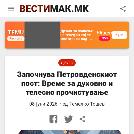
ВЕСТИ
МАК.MK
TEMU
Држач за полнење
56
ден
на телефон кој се
Купи
-35%
Реклама
монтира на ѕид -
Мултифункционален
пластичен
организатор за
чување на покрај
кревет и за ТВ
далечински
ДРУГО
управувач
Започнува Петровденскиот
пост: Време за духовно и
телесно прочистување
08 јуни 2026
• од
Темелко Тошев