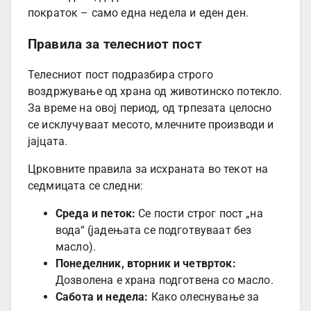
пократок – само една недела и еден ден.
Правила за телесниот пост
Телесниот пост подразбира строго
воздржување од храна од животинско потекло.
За време на овој период, од трпезата целосно
се исклучуваат месото, млечните производи и
јајцата.
Црковните правила за исхраната во текот на
седмицата се следни:
Среда и петок:
Се пости строг пост „на
вода“ (јадењата се подготвуваат без
масло).
Понеделник, вторник и четврток:
Дозволена е храна подготвена со масло.
Сабота и недела:
Како олеснување за