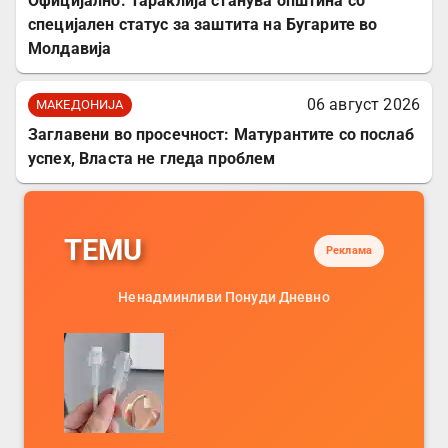
Официјално: Тараклија станува општина со
специјален статус за заштита на Бугарите во
Молдавија
06 август 2026
МАКЕДОНИЈА
Заглавени во просечност: Матурантите со послаб
успех, Власта не гледа проблем
TEMU
Реклама
Ненадминливи Понуди Дневно