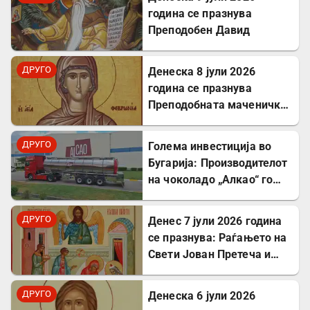
година се празнува
Преподобен Давид
ДРУГО
Денеска 8 јули 2026
година се празнува
Преподобната маченичка
Февронија
ДРУГО
Голема инвестиција во
Бугарија: Производителот
на чоколадо „Алкао“ го
проширува својот
капацитет во Првомај
ДРУГО
Денес 7 јули 2026 година
се празнува: Раѓањето на
Свети Јован Претеча и
Крстител Господов
ДРУГО
Денеска 6 јули 2026