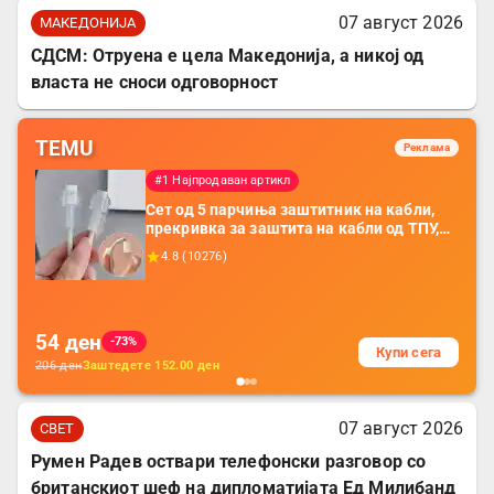
07 август 2026
МАКЕДОНИЈА
СДСМ: Отруена е цела Македонија, а никој од
власта не сноси одговорност
TEMU
Реклама
#1 Најпродаван артикл
Сет од 5 парчиња заштитник на кабли,
прекривка за заштита на кабли од ТПУ,
додатоци за заштита на кабли, без
4.8
(
10276
)
батерија, за мобилни телефони, комплет
за заштита на податочни линии
54
ден
-73%
Купи сега
206
ден
Заштедете
152.00
ден
07 август 2026
СВЕТ
Румен Радев оствари телефонски разговор со
британскиот шеф на дипломатијата Ед Милибанд