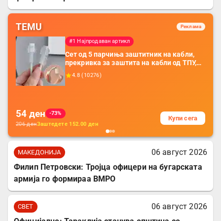
TEMU
Реклама
#1 Најпродаван артикл
Сет од 5 парчиња заштитник на кабли,
прекривка за заштита на кабли од ТПУ,
додатоци за заштита на кабли, без
4.8
(
10276
)
батерија, за мобилни телефони, комплет
за заштита на податочни линии
54
ден
-73%
Купи сега
206
ден
Заштедете
152.00
ден
06 август 2026
МАКЕДОНИЈА
Филип Петровски: Тројца офицери на бугарската
армија го формираа ВМРО
06 август 2026
СВЕТ