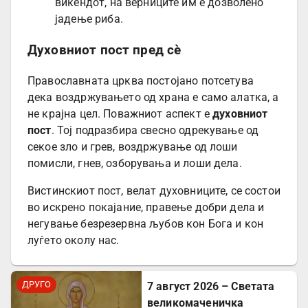
викендот, на верниците им е дозволено
јадење риба.
Духовниот пост пред сè
Православната црква постојано потсетува
дека воздржувањето од храна е само алатка, а
не крајна цел. Поважниот аспект е
духовниот
пост
. Тој подразбира свесно одрекување од
секое зло и грев, воздржување од лоши
помисли, гнев, озборувања и лоши дела.
Вистинскиот пост, велат духовниците, се состои
во искрено покајание, правење добри дела и
негување безрезервна љубов кон Бога и кон
луѓето околу нас.
ДРУГО
7 август 2026 – Светата
великомаченичка