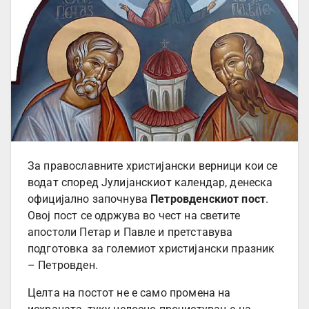
За православните христијански верници кои се
водат според Јулијанскиот календар, денеска
официјално започнува
Петровденскиот пост
.
Овој пост се одржува во чест на светите
апостоли Петар и Павле и претставува
подготовка за големиот христијански празник
– Петровден.
Целта на постот не е само промена на