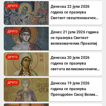
ДРУГО
Денеска 22 јули 2026
година се празнува
Светиот свештеномаченик
Панкратиј, епископ
Тавромениски
ДРУГО
Денес 21 јули 2026 година
се празнува Светиот
великомаченик Прокопиј
ДРУГО
Денеска 20 јули 2026
година се празнува
светата великомаченичка
Недела
ДРУГО
Денеска 19 јули 2026
година се празнува
Преподобен Сисој Велики:
Подвижник кој
исцелуваше болни и