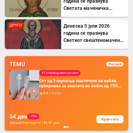
година се празнува
Светата маченичка
Агрипина
ДРУГО
Денеска 5 јули 2026
година се празнува
Светиот свештеномаченик
Евсевиј, епископ
Самосатски
TEMU
Реклама
#1 Најпродаван артикл
Сет од 5 парчиња заштитник на кабли,
прекривка за заштита на кабли од ТПУ,
додатоци за заштита на кабли, без
4.8
(
10276
)
батерија, за мобилни телефони, комплет
за заштита на податочни линии
54
ден
-73%
Купи сега
206
ден
Заштедете
152.00
ден