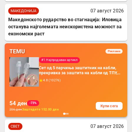
07 август 2026
МАКЕДОНИЈА
Македонското рударство во стагнација: Иловица
останува најголемата неискористена можност за
економски раст
TEMU
Реклама
#1 Најпродаван артикл
Сет од 5 парчиња заштитник на кабли,
прекривка за заштита на кабли од ТПУ,
додатоци за заштита на кабли, без
4.8
(
10276
)
батерија, за мобилни телефони, комплет
за заштита на податочни линии
54
ден
-73%
Купи сега
206
ден
Заштедете
152.00
ден
07 август 2026
СВЕТ