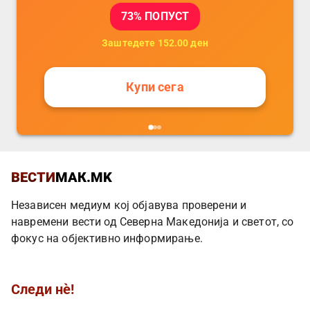
73
% ПОПУСТ
Заштедете
152.00
ден
Купи сега
ВЕСТИ
МАК.MK
Независен медиум кој објавува проверени и
навремени вести од Северна Македонија и светот, со
фокус на објективно информирање.
Следи нè!