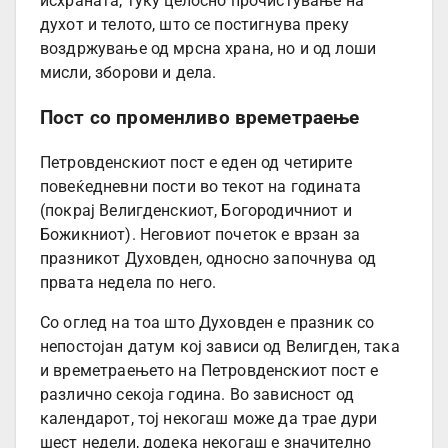
исхраната, туку целосно прочистување на
духот и телото, што се постигнува преку
воздржување од мрсна храна, но и од лоши
мисли, зборови и дела.
Пост со променливо времетраење
Петровденскиот пост е еден од четирите
повеќедневни пости во текот на годината
(покрај Велигденскиот, Богородичниот и
Божикниот). Неговиот почеток е врзан за
празникот Духовден, односно започнува од
првата недела по него.
Со оглед на тоа што Духовден е празник со
непостојан датум кој зависи од Велигден, така
и времетраењето на Петровденскиот пост е
различно секоја година. Во зависност од
календарот, тој некогаш може да трае дури
шест недели, додека некогаш е значително