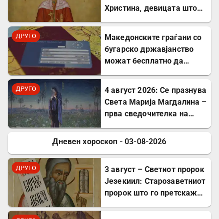
Христина, девицата што
пострада за Христовата
вера
ДРУГО
Mакедонските граѓани со
бугарско државјанство
можат бесплатно да
користат ЕЗОК во 30
европски земји
ДРУГО
4 август 2026: Се празнува
Света Марија Магдалина –
прва сведочителка на
Христовото Воскресение
Дневен хороскоп - 03-08-2026
ДРУГО
ДРУГО
3 август – Светиот пророк
Језекиил: Старозаветниот
пророк што го претскажа
воскресението