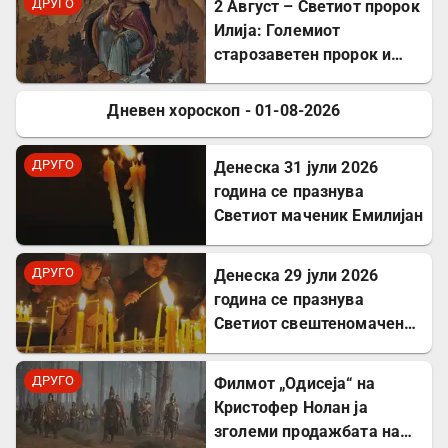
ДРУГО
2 Август – Светиот пророк
Илија: Големиот
старозаветен пророк и
чудотворец
Дневен хороскоп - 01-08-2026
ДРУГО
ДРУГО
Денеска 31 јули 2026
година се празнува
Светиот маченик Емилијан
ДРУГО
Денеска 29 јули 2026
година се празнува
Светиот свештеномаченик
Атиноген, епископ
Севастиски во Ерменија
ДРУГО
Филмот „Одисеја“ на
Кристофер Нолан ја
зголеми продажбата на