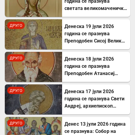
година се празнува
светата великомаченичка
Недела
ДРУГО
Денеска 19 јули 2026
година се празнува
Преподобен Сисој Велики:
Подвижник кој
исцелуваше болни и
ДРУГО
Денеска 18 јули 2026
воскреснуваше мртви
година се празнува
Преподобен Атанасиј
Атонски
ДРУГО
Денеска 17 јули 2026
година се празнува Свети
Андреј, архиепископ
Критски
ДРУГО
Денес 13 јули 2026 година
се празнува: Собор на