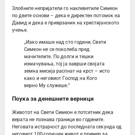
Злобните непријатели го наклеветиле Симеон
по двете основи – дека е директен потомок на
Давид и дека е приврзаник на христијанското
учење.
„Иако имаше над сто години, Свети
Симеон не се поколеба пред
мачителите. По долги и тешки
измачувања, тој ја заврши својата
земна мисија распнат на крст – исто
како и неговиот Господ на Кого
верно Му служеше.“
Поука за денешните верници
Животот на Свети Симеон е потсетник дека
верата не познава граници во годините.
Неговата истрајност до последната секунда од
неговиот 100-годишен живот е пример за