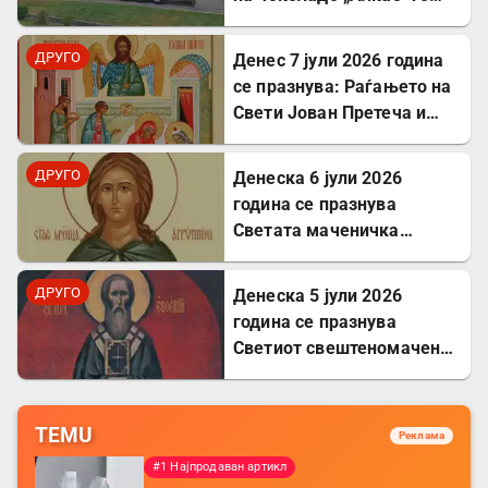
проширува својот
капацитет во Првомај
ДРУГО
Денес 7 јули 2026 година
се празнува: Раѓањето на
Свети Јован Претеча и
Крстител Господов
ДРУГО
Денеска 6 јули 2026
година се празнува
Светата маченичка
Агрипина
ДРУГО
Денеска 5 јули 2026
година се празнува
Светиот свештеномаченик
Евсевиј, епископ
Самосатски
TEMU
Реклама
#1 Најпродаван артикл