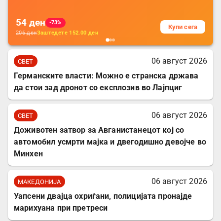
54
ден
-73%
Купи сега
206
ден
Заштедете
152.00
ден
06 август 2026
СВЕТ
Германските власти: Можно е странска држава
да стои зад дронот со експлозив во Лајпциг
06 август 2026
СВЕТ
Доживотен затвор за Авганистанецот кој со
автомобил усмрти мајка и двегодишно девојче во
Минхен
06 август 2026
МАКЕДОНИЈА
Уапсени двајца охриѓани, полицијата пронајде
марихуана при претреси