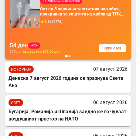
#1 Најпродаван артикл
Сет од 5 парчиња заштитник на кабли,
прекривка за заштита на кабли од ТПУ,
додатоци за заштита на кабли, без
4.8
(
10276
)
батерија, за мобилни телефони, комплет
за заштита на податочни линии
54
ден
-73%
Купи сега
206
ден
Заштедете
152.00
ден
07 август 2026
ИСТОРИЈА
Денеска 7 август 2026 година се празнува Света
Ана
06 август 2026
СВЕТ
Бугарија, Романија и Шпанија заедно ќе го чуваат
воздушниот простор на НАТО
06 август 2026