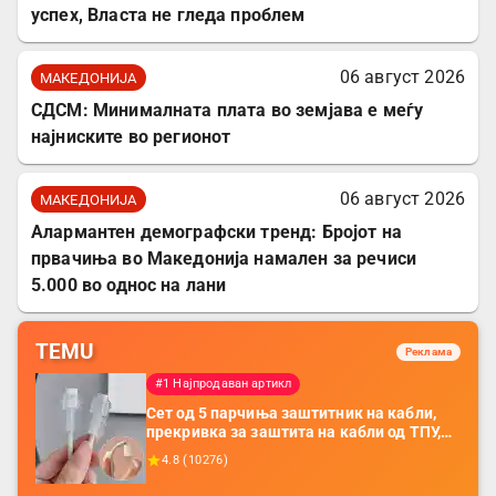
успех, Власта не гледа проблем
06 август 2026
МАКЕДОНИЈА
СДСМ: Минималната плата во земјава е меѓу
најниските во регионот
06 август 2026
МАКЕДОНИЈА
Алармантен демографски тренд: Бројот на
првачиња во Македонија намален за речиси
5.000 во однос на лани
TEMU
Реклама
#1 Најпродаван артикл
Сет од 5 парчиња заштитник на кабли,
прекривка за заштита на кабли од ТПУ,
додатоци за заштита на кабли, без
4.8
(
10276
)
батерија, за мобилни телефони, комплет
за заштита на податочни линии