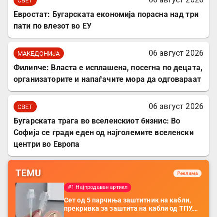
СВЕТ
Евростат: Бугарската економија порасна над три
пати по влезот во ЕУ
06 август 2026
МАКЕДОНИЈА
Филипче: Власта е исплашена, посегна по децата,
организаторите и напаѓачите мора да одговараат
06 август 2026
СВЕТ
Бугарската трага во вселенскиот бизнис: Во
Софија се гради еден од најголемите вселенски
центри во Европа
TEMU
Реклама
#1 Најпродаван артикл
Сет од 5 парчиња заштитник на кабли,
прекривка за заштита на кабли од ТПУ,
додатоци за заштита на кабли, без