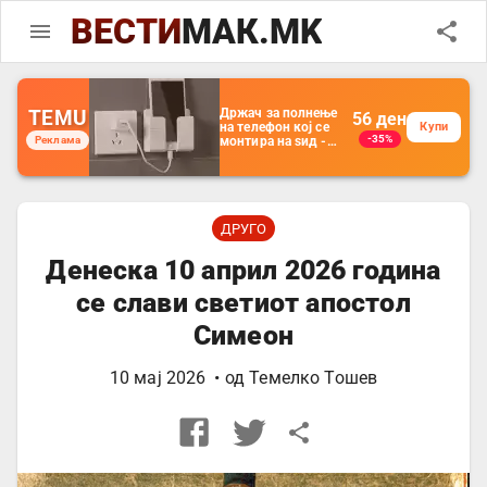
ВЕСТИ
МАК.MK
TEMU
Држач за полнење
56
ден
на телефон кој се
Купи
-35%
Реклама
монтира на ѕид -
Мултифункционален
пластичен
организатор за
чување на покрај
кревет и за ТВ
далечински
ДРУГО
управувач
Денеска 10 април 2026 година
се слави светиот апостол
Симеон
10 мај 2026
• од
Темелко Тошев