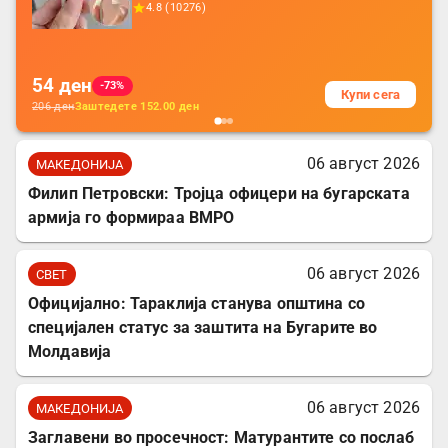
4.8
(
10276
)
батерија, за мобилни телефони, комплет
за заштита на податочни линии
54
ден
-73%
Купи сега
206
ден
Заштедете
152.00
ден
06 август 2026
МАКЕДОНИЈА
Филип Петровски: Тројца офицери на бугарската
армија го формираа ВМРО
06 август 2026
СВЕТ
Официјално: Тараклија станува општина со
специјален статус за заштита на Бугарите во
Молдавија
06 август 2026
МАКЕДОНИЈА
Заглавени во просечност: Матурантите со послаб