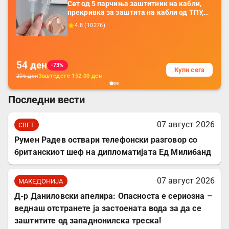
Сет од 5 парчиња заштитник на кабли,
прекривка за заштита на кабли од ТПУ,
додатоци за заштита на кабли, без
4.8
(
10276
)
батерија, за мобилни телефони, комплет
за заштита на податочни линии
54
ден
-73%
Купи сега
206
ден
Заштедете
152.00
ден
Последни вести
07 август 2026
СВЕТ
Румен Радев оствари телефонски разговор со
британскиот шеф на дипломатијата Ед Милибанд
07 август 2026
МАКЕДОНИЈА
Д-р Даниловски апелира: Опасноста е сериозна –
веднаш отстранете ја застоената вода за да се
заштитите од западнонилска треска!