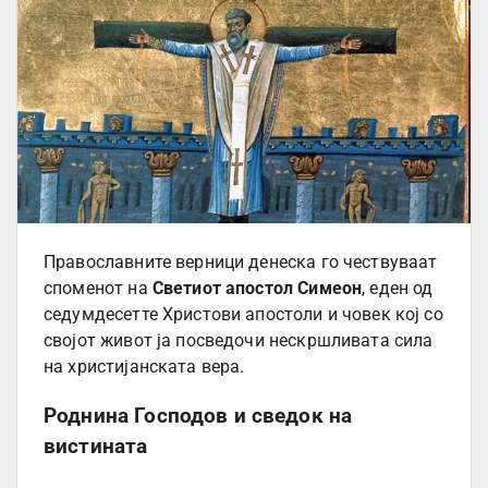
Православните верници денеска го чествуваат
споменот на
Светиот апостол Симеон
, еден од
седумдесетте Христови апостоли и човек кој со
својот живот ја посведочи нескршливата сила
на христијанската вера.
Роднина Господов и сведок на
вистината