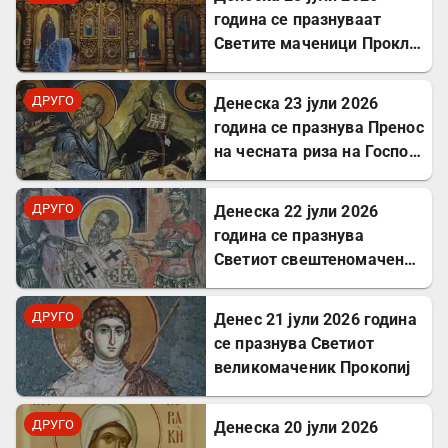
година се празнуваат
Светите маченици Прокл и
Илариј
ДРУГО
Денеска 23 јули 2026
година се празнува Пренос
на чесната риза на Господ
Исус Христос
ДРУГО
Денеска 22 јули 2026
година се празнува
Светиот свештеномаченик
Панкратиј, епископ
Тавромениски
ДРУГО
Денес 21 јули 2026 година
се празнува Светиот
великомаченик Прокопиј
ДРУГО
Денеска 20 јули 2026