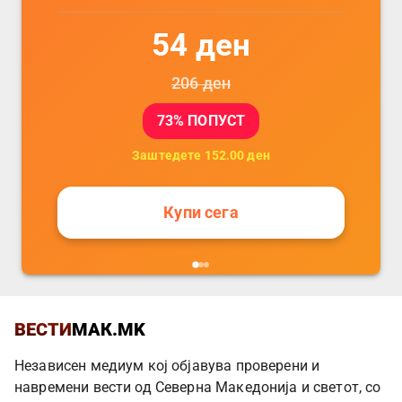
54
ден
206
ден
73
% ПОПУСТ
Заштедете
152.00
ден
Купи сега
ВЕСТИ
МАК.MK
Независен медиум кој објавува проверени и
навремени вести од Северна Македонија и светот, со