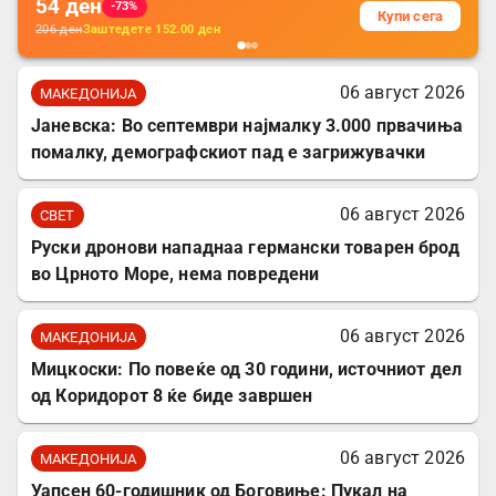
54
ден
-73%
Купи сега
206
ден
Заштедете
152.00
ден
06 август 2026
МАКЕДОНИЈА
Јаневска: Во септември најмалку 3.000 првачиња
помалку, демографскиот пад е загрижувачки
06 август 2026
СВЕТ
Руски дронови нападнаа германски товарен брод
во Црното Море, нема повредени
06 август 2026
МАКЕДОНИЈА
Мицкоски: По повеќе од 30 години, источниот дел
од Коридорот 8 ќе биде завршен
06 август 2026
МАКЕДОНИЈА
Уапсен 60-годишник од Боговиње: Пукал на