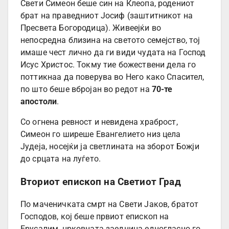
Свети Симеон беше син на Клеопа, родениот
брат на праведниот Јосиф (заштитникот на
Пресвета Богородица). Живеејќи во
непосредна близина на светото семејство, тој
имаше чест лично да ги види чудата на Господ
Исус Христос. Токму тие божествени дела го
поттикнаа да поверува во Него како Спасител,
по што беше вбројан во редот на
70-те
апостоли
.
Со огнена ревност и невидена храброст,
Симеон го ширеше Евангелието низ цела
Јудеја, носејќи ја светлината на зборот Божји
до срцата на луѓето.
Вториот епископ на Светиот Град
По маченичката смрт на Свети Јаков, братот
Господов, кој беше првиот епископ на
Ерусалим, црковната заедница едногласно го