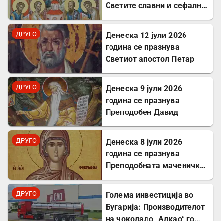
Светите славни и сефални
Апостоли
ДРУГО
Денеска 12 јули 2026
година се празнува
Светиот апостол Петар
ДРУГО
Денеска 9 јули 2026
година се празнува
Преподобен Давид
ДРУГО
Денеска 8 јули 2026
година се празнува
Преподобната маченичка
Февронија
ДРУГО
Голема инвестиција во
Бугарија: Производителот
на чоколадо „Алкао“ го