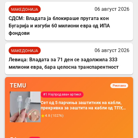
06 август 2026
МАКЕДОНИЈА
СДСМ: Владата ја блокираше пругата кон
Бугарија и изгуби 60 милиони евра од ИПА
фондови
06 август 2026
МАКЕДОНИЈА
Левица: Владата за 71 ден се задолжила 333
милиони евра, бара целосна транспарентност
TEMU
Реклама
#1 Најпродаван артикл
Сет од 5 парчиња заштитник на кабли,
прекривка за заштита на кабли од ТПУ,
додатоци за заштита на кабли, без
4.8
(
10276
)
батерија, за мобилни телефони, комплет
за заштита на податочни линии