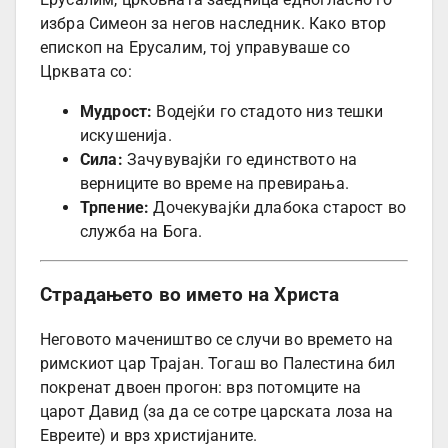
избра Симеон за негов наследник. Како втор
епископ на Ерусалим, тој управуваше со
Црквата со:
Мудрост:
Водејќи го стадото низ тешки
искушенија.
Сила:
Зачувувајќи го единството на
верниците во време на превирања.
Трпение:
Дочекувајќи длабока старост во
служба на Бога.
Страдањето во името на Христа
Неговото мачеништво се случи во времето на
римскиот цар Трајан. Тогаш во Палестина бил
покренат двоен прогон: врз потомците на
царот Давид (за да се сотре царската лоза на
Евреите) и врз христијаните.