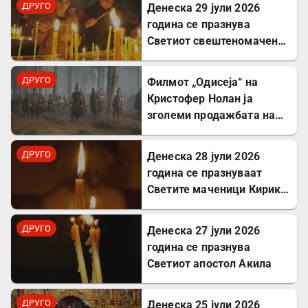
ДРУГО
Денеска 29 јули 2026
година се празнува
Светиот свештеномаченик
Атиноген, епископ
Севастиски во Ерменија
ДРУГО
Филмот „Одисеја“ на
Кристофер Нолан ја
зголеми продажбата на
Хомер и интересот за
грчкиот јазик
ДРУГО
Денеска 28 јули 2026
година се празнуваат
Светите маченици Кирик и
Јулита
ДРУГО
Денеска 27 јули 2026
година се празнува
Светиот апостол Акила
ДРУГО
Денеска 25 јули 2026