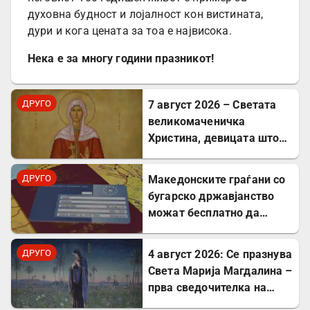
духовна будност и лојалност кон вистината,
дури и кога цената за тоа е највисока.
Нека е за многу години празникот!
ДРУГО
7 август 2026 – Светата
великомаченичка
Христина, девицата што
пострада за Христовата
вера
ДРУГО
Mакедонските граѓани со
бугарско државјанство
можат бесплатно да
користат ЕЗОК во 30
европски земји
ДРУГО
4 август 2026: Се празнува
Света Марија Магдалина –
прва сведочителка на
Христовото Воскресение