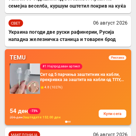
семејна веселба, куршум оштетил покрив на куќа
06 август 2026
СВЕТ
Украина погоди две руски рафинерии, Русија
нападна железничка станица и товарен брод
TEMU
Реклама
#1 Најпродаван артикл
Сет од 5 парчиња заштитник на кабли,
прекривка за заштита на кабли од ТПУ,
додатоци за заштита на кабли, без
4.8
(
10276
)
батерија, за мобилни телефони, комплет
за заштита на податочни линии
54
ден
-73%
Купи сега
206
ден
Заштедете
152.00
ден
06 август 2026
МАКЕДОНИЈА