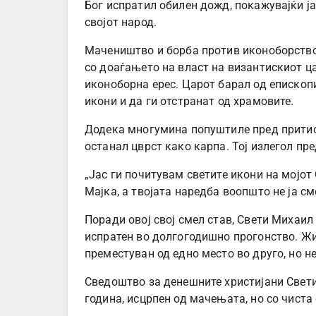
Бог испратил обилен дожд, покажувајќи ја
својот народ.
Мачеништво и борба против иконоборство
со доаѓањето на власт на византискиот ца
иконоборна ерес. Царот барал од епископ
икони и да ги отстранат од храмовите.
Додека многумина попуштиле пред притис
останал цврст како карпа. Тој излегол пре
„Јас ги почитувам светите икони на мојот
Мајка, а твојата наредба воопшто не ја см
Поради овој свој смел став, Свети Михаил
испратен во долгогодишно прогонство. Жив
преместуван од едно место во друго, но н
Сведоштво за денешните христијани Свети
година, исцрпен од мачењата, но со чиста