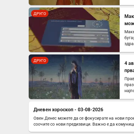
ДРУГО
Mак
мож
зем
Маке
буга
здра
Евр
ДРУГО
4 а
прв
Прав
праз
најп
Дневен хороскоп - 03-08-2026
Овен Денес можете да се фокусирате на нови прое
ДРУГО
соочите со нови предизвици. Важно е да комуниц