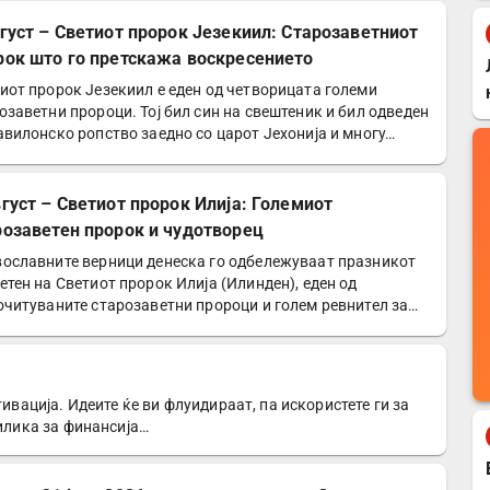
вгуст – Светиот пророк Језекиил: Старозаветниот
рок што го претскажа воскресението
иот пророк Језекиил е еден од четворицата големи
озаветни пророци. Тој бил син на свештеник и бил одведен
авилонско ропство заедно со царот Јехонија и многу…
вгуст – Светиот пророк Илија: Големиот
розаветен пророк и чудотворец
ославните верници денеска го одбележуваат празникот
етен на Светиот пророк Илија (Илинден), еден од
очитуваните старозаветни пророци и голем ревнител за…
тивација. Идеите ќе ви флуидираат, па искористете ги за
рилика за финансија…