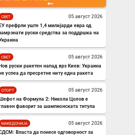
мобилни телефони,
комплет за заштита на
05 август 2026
СВЕТ
податочни линии
ЕУ префрли уште 1,4 милијарди евра од
замрзнати руски средства за поддршка на
Украина
05 август 2026
СВЕТ
Нов руски ракетен напад врз Киев: Украина
не успеа да пресретне ниту една ракета
05 август 2026
СПОРТ
Шефот на Формула 2: Никола Цолов е
главен фаворит за шампионската титула
05 август 2026
МАКЕДОНИЈА
СДСМ: Власта да понесе одговорност за