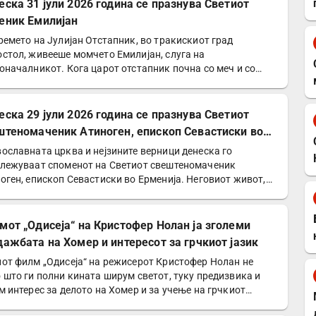
еска 31 јули 2026 година се празнува Светиот
еник Емилијан
ремето на Јулијан Отстапник, во тракискиот град
стол, живееше момчето Емилијан, слуга на
оначалникот. Кога царот отстапник почна со меч и со
 да го сотира…
еска 29 јули 2026 година се празнува Светиот
штеномаченик Атиноген, епископ Севастиски во
енија
ославната црква и нејзините верници денеска го
лежуваат споменот на Светиот свештеномаченик
оген, епископ Севастиски во Ерменија. Неговиот живот,
етеност…
мот „Одисеја“ на Кристофер Нолан ја зголеми
дажбата на Хомер и интересот за грчкиот јазик
от филм „Одисеја“ на режисерот Кристофер Нолан не
 што ги полни кината ширум светот, туку предизвика и
м интерес за делото на Хомер и за учење на грчкиот…