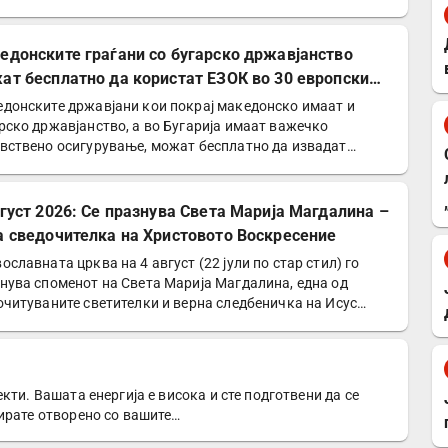
едонските граѓани со бугарско државјанство
ат бесплатно да користат ЕЗОК во 30 европски
ји
донските државјани кои покрај македонско имаат и
рско државјанство, а во Бугарија имаат важечко
вствено осигурување, можат бесплатно да извадат
опска…
вгуст 2026: Се празнува Света Марија Магдалина –
а сведочителка на Христовото Воскресение
ославната црква на 4 август (22 јули по стар стил) го
нува споменот на Света Марија Магдалина, една од
очитуваните светителки и верна следбеничка на Исус…
кти. Вашата енергија е висока и сте подготвени да се
ирате отворено со вашите…