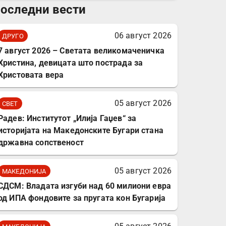
оследни вести
комплет за заштита на
податочни линии
06 август 2026
ДРУГО
7 август 2026 – Светата великомаченичка
Христина, девицата што пострада за
Христовата вера
05 август 2026
СВЕТ
Радев: Институтот „Илија Гаџев“ за
историјата на Македонските Бугари стана
државна сопственост
05 август 2026
МАКЕДОНИЈА
СДСМ: Владата изгуби над 60 милиони евра
од ИПА фондовите за пругата кон Бугарија