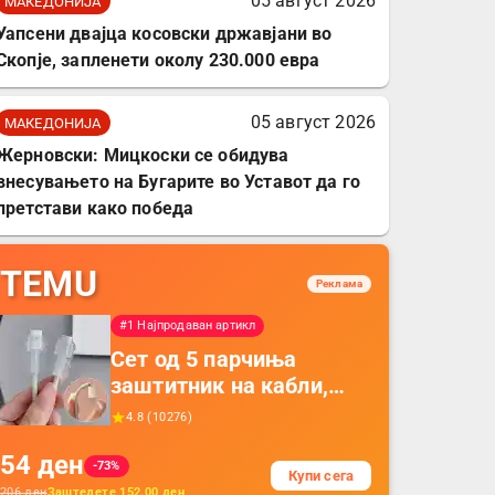
05 август 2026
МАКЕДОНИЈА
Уапсени двајца косовски државјани во
Скопје, запленети околу 230.000 евра
05 август 2026
МАКЕДОНИЈА
Жерновски: Мицкоски се обидува
внесувањето на Бугарите во Уставот да го
претстави како победа
TEMU
Реклама
#1 Најпродаван артикл
Сет од 5 парчиња
заштитник на кабли,
прекривка за заштита
4.8
(
10276
)
на кабли од ТПУ,
54
ден
додатоци за заштита на
-73%
Купи сега
кабли, без батерија, за
206
ден
Заштедете
152.00
ден