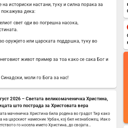
на историски настани, туку и силна порака за
и покажува дека:
елиот свет оди во погрешна насока,
стината.
во оружјето или царската поддршка, туку во
неговиот живот пример за тоа како се сака Бог и
Синадски, моли го Бога за нас!
вгуст 2026 – Светата великомаченичка Христина,
ицата што пострада за Христовата вера
ата маченичка Христина била родена во градот Тир како
а на царскиот намесник Урбан, кој бил незнабожец. Иако
етството го носела името Христина, до својата…