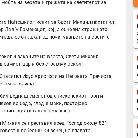
 моќта на верата и грижата на светителот за
то Најтешкиот испит за Свети Михаил настапил
р Лав V Ерменецот, кој ја обновил страшната
ите да се откажат од почитувањето на светите
окот и заканите на власта, Свети Михаил
д самиот цар и без страв му рекол:
 Спасител Исус Христос и на Неговата Пречиста
етам за важна.“
 бил веднаш сменет од епископскиот трон и
еел во беда, глад и маки, постојано
еговиот дух останал нескршен.
 Михаил се преставил пред Господ околу 821
 совест и победнички венец на главата.