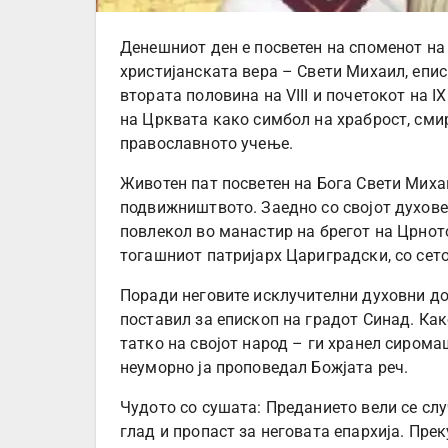
Денешниот ден е посветен на споменот на 
христијанската вера – Свети Михаил, епис
втората половина на VIII и почетокот на I
на Црквата како симбол на храброст, сми
православното учење.
Животен пат посветен на Бога Свети Миха
подвижништвото. Заедно со својот духове
повлекол во манастир на брегот на Црното
тогашниот патријарх Цариградски, со сет
Поради неговите исклучителни духовни доб
поставил за епископ на градот Синад. Ка
татко на својот народ – ги хранел сирома
неуморно ја проповедал Божјата реч.
Чудото со сушата: Преданието вели се слу
глад и пропаст за неговата епархија. Пре