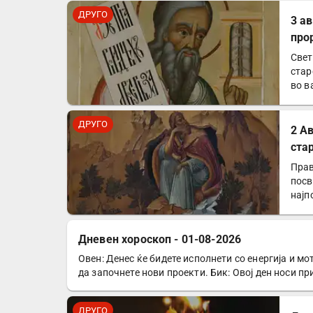
ДРУГО
3 а
про
Свет
стар
во в
ДРУГО
2 А
ста
Прав
посв
најп
Дневен хороскоп - 01-08-2026
Овен: Денес ќе бидете исполнети со енергија и мо
ДРУГО
да започнете нови проекти. Бик: Овој ден носи п
ДРУГО