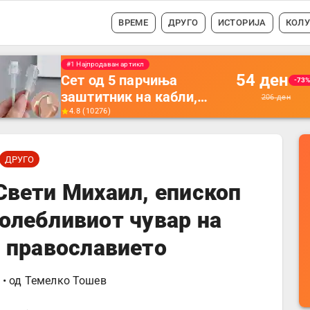
ВРЕМЕ
ДРУГО
ИСТОРИЈА
КОЛ
#1 Најпродавано
56
ден
Држач за полнење на
-35
телефон кој се монтира
87
ден
на ѕид -
4.5
(
16742
)
Мултифункционален
пластичен организатор
ДРУГО
за чување на покрај
кревет и за ТВ
Свети Михаил, епископ
далечински управувач
олебливиот чувар на
и православието
• од
Темелко Тошев