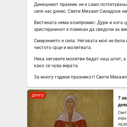
Денешниот празник не е само потсетување 
сите нас денес. Свети Михаил Синадски н
Вистината нема компромис: Дури и кога ц
христијанинот е повикан да сведочи за ви
Смирението е сила: Неговата моќ не била 
чистото срце и молитвата.
Нека неговите молитви бидат наш штит, а 
како се чува верата.
За многу години празникот! Свети Михаил 
ДРУГО
7 а
дев
Свет
ќерк
од д