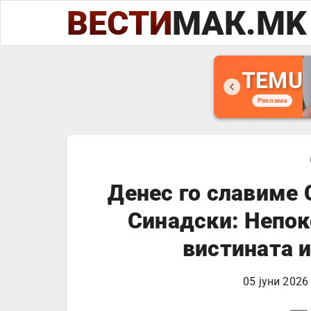
ВЕСТИ
МАК.MK
TEMU
Реклама
Денес го славиме 
Синадски: Непок
вистината 
05 јуни 2026