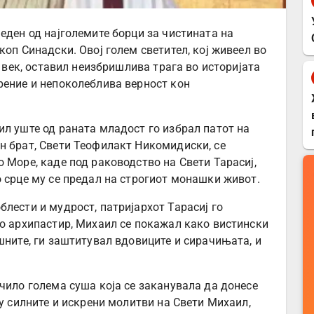
еден од најголемите борци за чистината на
коп Синадски. Овој голем светител, кој живеел во
X век, оставил неизбришлива трага во историјата
рение и непоколеблива верност кон
ил уште од раната младост го избрал патот на
н брат, Свети Теофилакт Никомидиски, се
 Море, каде под раководство на Свети Тарасиј,
о срце му се предал на строгиот монашки живот.
лести и мудрост, патријархот Тарасиј го
ко архипастир, Михаил се покажал како вистински
шните, ги заштитувал вдовиците и сирачињата, и
чило голема суша која се заканувала да донесе
ку силните и искрени молитви на Свети Михаил,