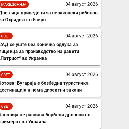
комплет за заштита на
04 август 2026
МАКЕДОНИЈА
податочни линии
Две лица приведени за незаконски риболов
во Охридското Езеро
04 август 2026
СВЕТ
САД сè уште без конечна одлука за
лиценца за производство на ракети
„Патриот“ во Украина
04 август 2026
СВЕТ
Јотова: Бугарија е безбедна туристичка
дестинација и нема директни закани
04 август 2026
СВЕТ
Јапонија ќе развива борбени дронови по
примерот на Украина