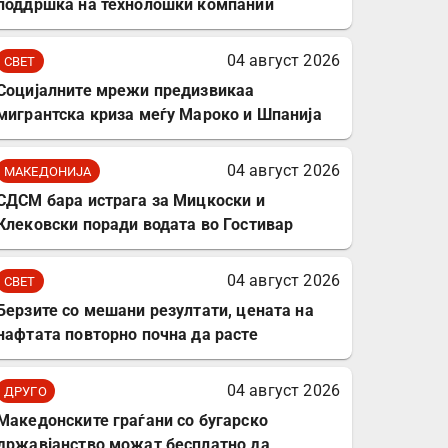
поддршка на технолошки компании
04 август 2026
СВЕТ
Социјалните мрежи предизвикаа
мигрантска криза меѓу Мароко и Шпанија
04 август 2026
МАКЕДОНИЈА
СДСМ бара истрага за Мицкоски и
Клековски поради водата во Гостивар
04 август 2026
СВЕТ
Берзите со мешани резултати, цената на
нафтата повторно почна да расте
04 август 2026
ДРУГО
Mакедонските граѓани со бугарско
државјанство можат бесплатно да