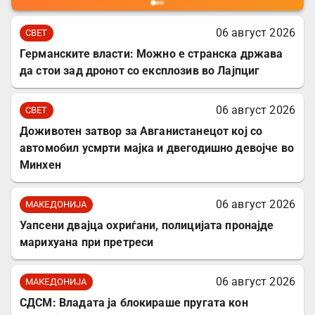
06 август 2026
СВЕТ
Германските власти: Можно е странска држава
да стои зад дронот со експлозив во Лајпциг
06 август 2026
СВЕТ
Доживотен затвор за Авганистанецот кој со
автомобил усмрти мајка и двегодишно девојче во
Минхен
06 август 2026
МАКЕДОНИЈА
Уапсени двајца охриѓани, полицијата пронајде
марихуана при претреси
06 август 2026
МАКЕДОНИЈА
СДСМ: Владата ја блокираше пругата кон