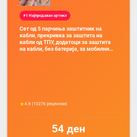
#1 Најпродаван артикл
Сет од 5 парчиња заштитник на
кабли, прекривка за заштита на
кабли од ТПУ, додатоци за заштита
на кабли, без батерија, за мобилни
телефони, комплет за заштита на
податочни линии
4.8
(
10276
рецензии)
54
ден