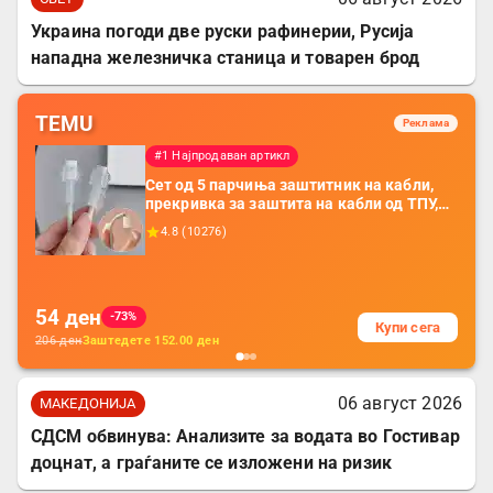
Украина погоди две руски рафинерии, Русија
нападна железничка станица и товарен брод
TEMU
Реклама
#1 Најпродаван артикл
Сет од 5 парчиња заштитник на кабли,
прекривка за заштита на кабли од ТПУ,
додатоци за заштита на кабли, без
4.8
(
10276
)
батерија, за мобилни телефони, комплет
за заштита на податочни линии
54
ден
-73%
Купи сега
206
ден
Заштедете
152.00
ден
06 август 2026
МАКЕДОНИЈА
СДСМ обвинува: Анализите за водата во Гостивар
доцнат, а граѓаните се изложени на ризик