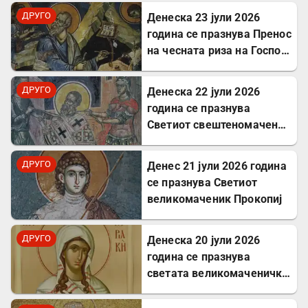
ДРУГО
Денеска 23 јули 2026
година се празнува Пренос
на чесната риза на Господ
Исус Христос
ДРУГО
Денеска 22 јули 2026
година се празнува
Светиот свештеномаченик
Панкратиј, епископ
Тавромениски
ДРУГО
Денес 21 јули 2026 година
се празнува Светиот
великомаченик Прокопиј
ДРУГО
Денеска 20 јули 2026
година се празнува
светата великомаченичка
Недела