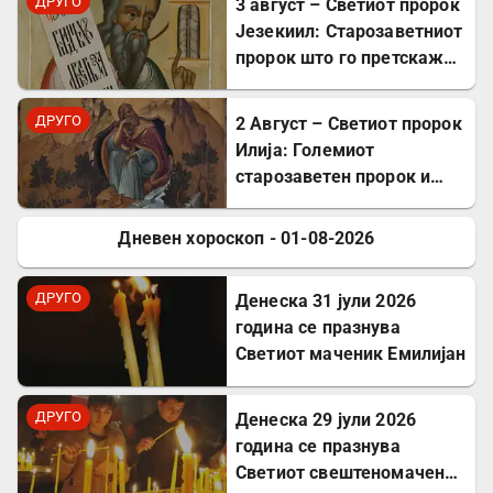
ДРУГО
3 август – Светиот пророк
Језекиил: Старозаветниот
пророк што го претскажа
воскресението
ДРУГО
2 Август – Светиот пророк
Илија: Големиот
старозаветен пророк и
чудотворец
Дневен хороскоп - 01-08-2026
ДРУГО
ДРУГО
Денеска 31 јули 2026
година се празнува
Светиот маченик Емилијан
ДРУГО
Денеска 29 јули 2026
година се празнува
Светиот свештеномаченик