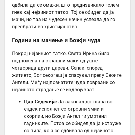
одбила да се омажи, што предизвикало голем
гнев кај нејзиниот татко. Тој се обидел да ја
мачи, но таа на чудесен начин успеала да го
преобрати во христијанство.
Години на мачење и Божји чуда
Покрај нејзиниот татко, Света Ирина била
подложена на страшни маки од уште
четворица други цареви. Сепак, според
житието, Бог секогаш ја спасувал преку Своите
Ангели. Меѓу најпознатите чуда поврзани со
нејзиното страдање се издвојуваат:
Цар Седекија:
Ја закопал до глава во
ендек исполнет со отровни змии и
скорпии, но Божји Ангел ги умртвил
гадинките. Потоа се обидел да ја иструже
со пила, која се одбивала од нејзиното