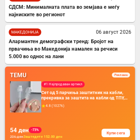
СДСМ: Минималната плата во земјава е меѓу
најниските во регионот
06 август 2026
МАКЕДОНИЈА
Алармантен демографски тренд: Бројот на
првачиња во Македонија намален за речиси
5.000 во однос на лани
TEMU
Реклама
#1 Најпродаван артикл
Сет од 5 парчиња заштитник на кабли,
прекривка за заштита на кабли од ТПУ,
додатоци за заштита на кабли, без
4.8
(
10276
)
батерија, за мобилни телефони, комплет
за заштита на податочни линии
54
ден
-73%
Купи сега
206
ден
Заштедете
152.00
ден