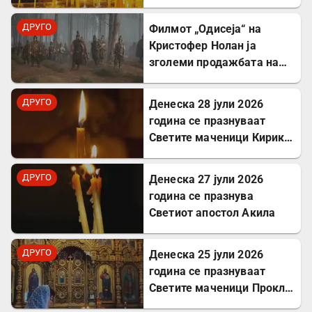
Атиноген, епископ
Севастиски во Ерменија
ДРУГО
Филмот „Одисеја“ на
Кристофер Нолан ја
зголеми продажбата на
Хомер и интересот за
грчкиот јазик
ДРУГО
Денеска 28 јули 2026
година се празнуваат
Светите маченици Кирик и
Јулита
ДРУГО
Денеска 27 јули 2026
година се празнува
Светиот апостол Акила
ДРУГО
Денеска 25 јули 2026
година се празнуваат
Светите маченици Прокл и
Илариј