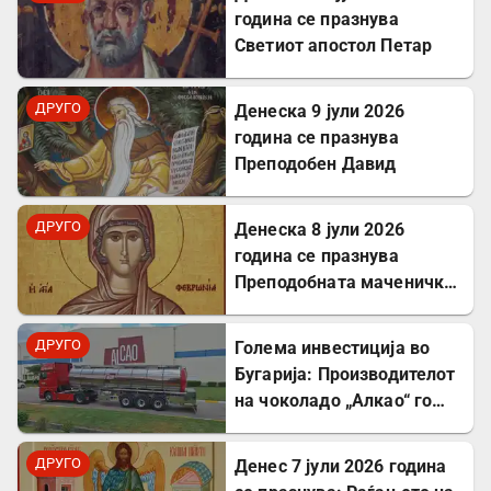
година се празнува
Светиот апостол Петар
ДРУГО
Денеска 9 јули 2026
година се празнува
Преподобен Давид
ДРУГО
Денеска 8 јули 2026
година се празнува
Преподобната маченичка
Февронија
ДРУГО
Голема инвестиција во
Бугарија: Производителот
на чоколадо „Алкао“ го
проширува својот
капацитет во Првомај
ДРУГО
Денес 7 јули 2026 година