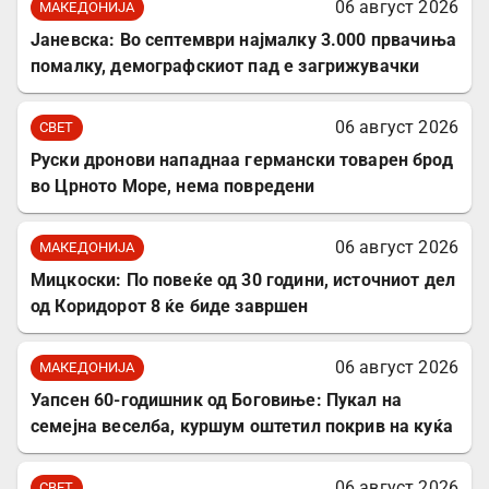
06 август 2026
МАКЕДОНИЈА
Јаневска: Во септември најмалку 3.000 првачиња
помалку, демографскиот пад е загрижувачки
06 август 2026
СВЕТ
Руски дронови нападнаа германски товарен брод
во Црното Море, нема повредени
06 август 2026
МАКЕДОНИЈА
Мицкоски: По повеќе од 30 години, источниот дел
од Коридорот 8 ќе биде завршен
06 август 2026
МАКЕДОНИЈА
Уапсен 60-годишник од Боговиње: Пукал на
семејна веселба, куршум оштетил покрив на куќа
06 август 2026
СВЕТ