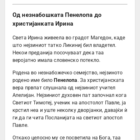
Од незнабошката Пенелопа до
христијанката Ирина
Света Ирина живеела во градот Магедон, каде
што нејзиниот татко Ликиниј бил владетел.
Некои преданија посочуваат дека таа
веројатно имала словенско потекло.
Родена во незнабожечко семејство, нејзиното
родено име било
Пенелопа
. За христијанската
вера првпат слушнала од нејзиниот учител
Апелијан. Нејзиниот духовен пат започнал кога
Светиот Тимотеј, ученик на апостолот Павле, ја
крстил неа и уште неколку дворјанки, давајќи ѝ
ги да ги чита Посланијата на светиот апостол
Павле.
Откако целосно му се посветила на Бога, таа