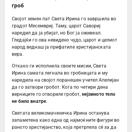
гроб
Својот земен пат Света Ирина го завршила во
градот Месемвриј. Таму, царот Савориј
наредил да ја убијат, но Бог ја оживеал.
Гледајќи го ова невидено чудо, царот и целиот
народ веднаш ја прифатиле христијанската
вера.
Откако ги исполнила своите мисии, Света
Ирина самата легнала во гробницата и му
наредила на својот поранешен учител Апелијан
да го затвори гробот. Кога по четири дена
верниците го отвориле гробот,
нејзиното тело
не било внатре
.
Светата великомаченичка Ирина останува
запаметена како една од најмоќните фигури во
раното христијанство, која претрпела сè за да