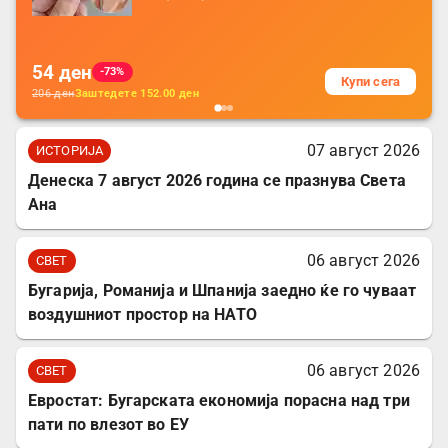
батерија, за мобилни телефони, комплет
за заштита на податочни линии
54
ден
-73%
Купи сега
206
ден
Заштедете
152.00
ден
07 август 2026
ИСТОРИЈА
Денеска 7 август 2026 година се празнува Света
Ана
06 август 2026
СВЕТ
Бугарија, Романија и Шпанија заедно ќе го чуваат
воздушниот простор на НАТО
06 август 2026
СВЕТ
Евростат: Бугарската економија порасна над три
пати по влезот во ЕУ