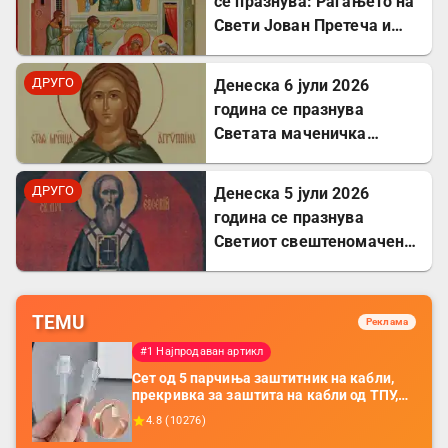
се празнува: Раѓањето на
Свети Јован Претеча и
Крстител Господов
ДРУГО
Денеска 6 јули 2026
година се празнува
Светата маченичка
Агрипина
ДРУГО
Денеска 5 јули 2026
година се празнува
Светиот свештеномаченик
Евсевиј, епископ
Самосатски
TEMU
Реклама
#1 Најпродаван артикл
Сет од 5 парчиња заштитник на кабли,
прекривка за заштита на кабли од ТПУ,
додатоци за заштита на кабли, без
4.8
(
10276
)
батерија, за мобилни телефони, комплет
за заштита на податочни линии