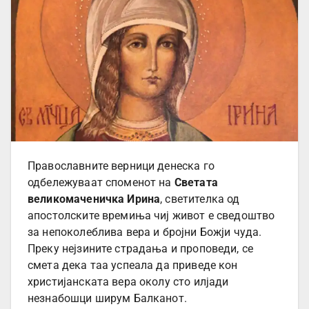
Православните верници денеска го
одбележуваат споменот на
Светата
великомаченичка Ирина
, светителка од
апостолските времиња чиј живот е сведоштво
за непоколеблива вера и бројни Божји чуда.
Преку нејзините страдања и проповеди, се
смета дека таа успеала да приведе кон
христијанската вера околу сто илјади
незнабошци ширум Балканот.