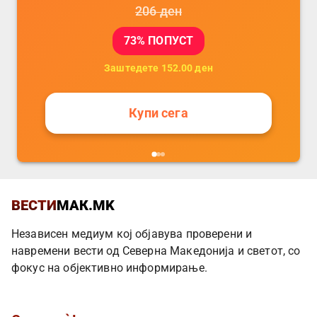
206
ден
73
% ПОПУСТ
Заштедете
152.00
ден
Купи сега
ВЕСТИ
МАК.MK
Независен медиум кој објавува проверени и
навремени вести од Северна Македонија и светот, со
фокус на објективно информирање.