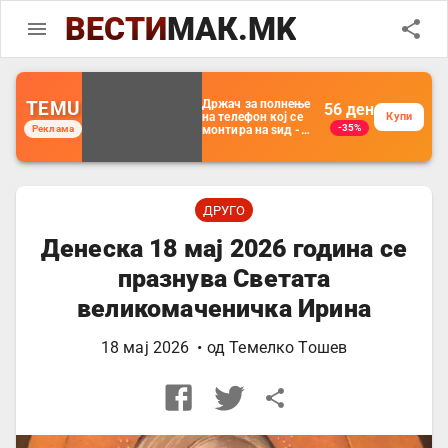
ВЕСТИ
МАК.MK
TEMU
Држач за полнење
56
ден
на телефон кој се
Купи
-35%
Реклама
монтира на ѕид -
Мултифункционален
пластичен
организатор за
чување на покрај
кревет и за ТВ
далечински
ДРУГО
управувач
Денеска 18 мај 2026 година се
празнува Светата
великомаченичка Ирина
18 мај 2026
• од
Темелко Тошев