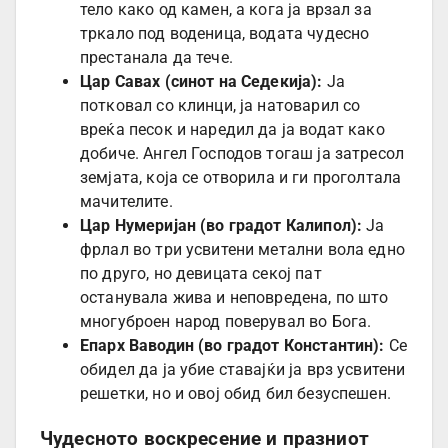
тело како од камен, а кога ја врзал за
тркало под воденица, водата чудесно
престанала да тече.
Цар Савах (синот на Седекија):
Ја
потковал со клинци, ја натоварил со
вреќа песок и наредил да ја водат како
добиче. Ангел Господов тогаш ја затресол
земјата, која се отворила и ги проголтала
мачителите.
Цар Нумеријан (во градот Калипол):
Ја
фрлал во три усвитени метални вола едно
по друго, но девицата секој пат
останувала жива и неповредена, по што
многуброен народ поверувал во Бога.
Епарх Ваводин (во градот Константин):
Се
обидел да ја убие ставајќи ја врз усвитени
решетки, но и овој обид бил безуспешен.
Чудесното воскресение и празниот