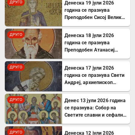
ДРУГО
Денеска 19 јули 2026
година се празнува
Преподобен Сисој Велики:
Подвижник кој
исцелуваше болни и
ДРУГО
Денеска 18 јули 2026
воскреснуваше мртви
година се празнува
Преподобен Атанасиј
Атонски
ДРУГО
Денеска 17 јули 2026
година се празнува Свети
Андреј, архиепископ
Критски
ДРУГО
Денес 13 јули 2026 година
се празнува: Собор на
Светите славни и сефални
Апостоли
ДРУГО
Денеска 12 јули 2026