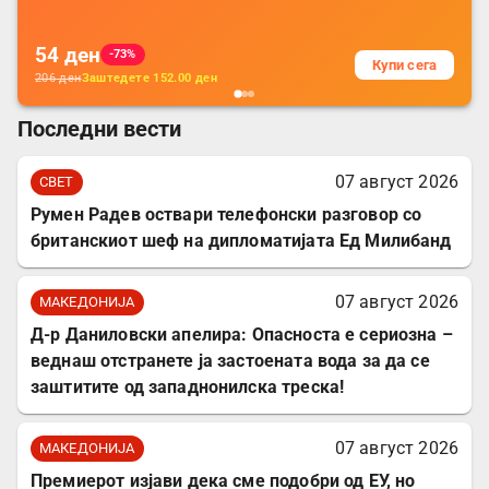
54
ден
-73%
Купи сега
206
ден
Заштедете
152.00
ден
Последни вести
07 август 2026
СВЕТ
Румен Радев оствари телефонски разговор со
британскиот шеф на дипломатијата Ед Милибанд
07 август 2026
МАКЕДОНИЈА
Д-р Даниловски апелира: Опасноста е сериозна –
веднаш отстранете ја застоената вода за да се
заштитите од западнонилска треска!
07 август 2026
МАКЕДОНИЈА
Премиерот изјави дека сме подобри од ЕУ, но