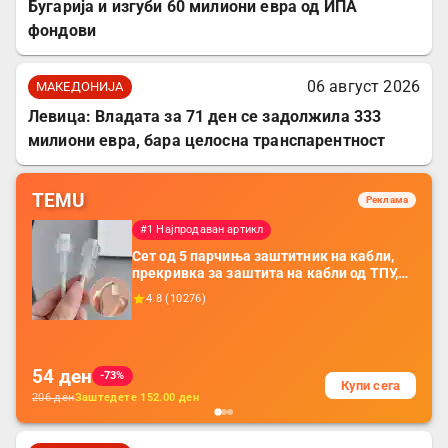
Бугарија и изгуби 60 милиони евра од ИПА
фондови
06 август 2026
МАКЕДОНИЈА
Левица: Владата за 71 ден се задолжила 333
милиони евра, бара целосна транспарентност
TEMU
Реклама
#1 Најпродаван артикл
Сет од 5 парчиња заштитник на кабли,
прекривка за заштита на кабли од ТПУ,
додатоци за заштита на кабли, без
4.8
(
10276
)
батерија, за мобилни телефони, комплет
за заштита на податочни линии
54
ден
-73%
Купи сега
206
ден
Заштедете
152.00
ден