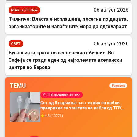
06 август 2026
МАКЕДОНИЈА
Филипче: Власта е исплашена, посегна по децата,
организаторите и напаѓачите мора да одговараат
06 август 2026
СВЕТ
Бугарската трага во вселенскиот бизнис: Во
Софија се гради еден од најголемите вселенски
центри во Европа
TEMU
Реклама
#1 Најпродаван артикл
Сет од 5 парчиња заштитник на кабли,
прекривка за заштита на кабли од ТПУ,
додатоци за заштита на кабли, без
4.8
(
10276
)
батерија, за мобилни телефони, комплет
за заштита на податочни линии