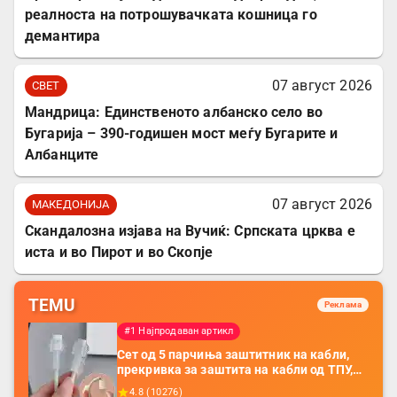
реалноста на потрошувачката кошница го
демантира
07 август 2026
СВЕТ
Мандрица: Единственото албанско село во
Бугарија – 390-годишен мост меѓу Бугарите и
Албанците
07 август 2026
МАКЕДОНИЈА
Скандалозна изјава на Вучиќ: Српската црква е
иста и во Пирот и во Скопје
TEMU
Реклама
#1 Најпродаван артикл
Сет од 5 парчиња заштитник на кабли,
прекривка за заштита на кабли од ТПУ,
додатоци за заштита на кабли, без
4.8
(
10276
)