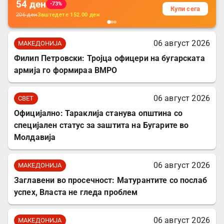
54
ден
-73%
Купи сега
206
ден
Заштедете
152.00
ден
06 август 2026
МАКЕДОНИЈА
Филип Петровски: Тројца офицери на бугарската
армија го формираа ВМРО
06 август 2026
СВЕТ
Официјално: Тараклија станува општина со
специјален статус за заштита на Бугарите во
Молдавија
06 август 2026
МАКЕДОНИЈА
Заглавени во просечност: Матурантите со послаб
успех, Власта не гледа проблем
06 август 2026
МАКЕДОНИЈА