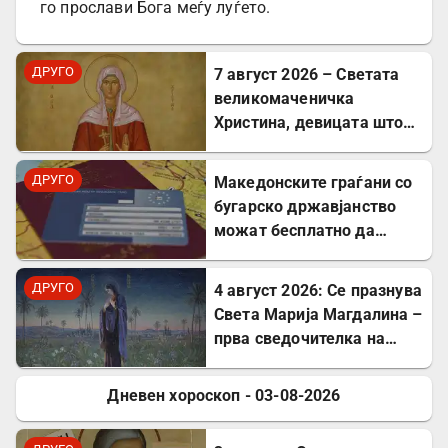
го прослави Бога меѓу луѓето.
ДРУГО
7 август 2026 – Светата
великомаченичка
Христина, девицата што
пострада за Христовата
вера
ДРУГО
Mакедонските граѓани со
бугарско државјанство
можат бесплатно да
користат ЕЗОК во 30
европски земји
ДРУГО
4 август 2026: Се празнува
Света Марија Магдалина –
прва сведочителка на
Христовото Воскресение
Дневен хороскоп - 03-08-2026
ДРУГО