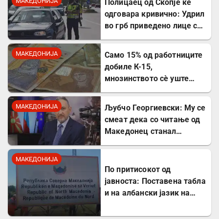
МАКЕДОНИЈА
Полицаец од Скопје ќе
одговара кривично: Удрил
во грб приведено лице со
лисици на рацете
МАКЕДОНИЈА
Само 15% од работниците
добиле К-15,
мнозинството сè уште
чека
МАКЕДОНИЈА
Љубчо Георгиевски: Му се
смеат дека со читање од
Македонец станал
Бугарин, но само со
читање се станува
МАКЕДОНИЈА
интелектуалец
По притисокот од
јавноста: Поставена табла
и на албански јазик на
Табановце