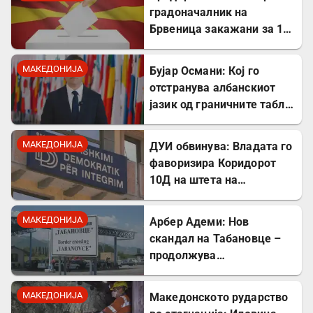
градоначалник на
Брвеница закажани за 18
октомври
МАКЕДОНИЈА
Бујар Османи: Кој го
отстранува албанскиот
јазик од граничните табли,
директно го крши законот!
МАКЕДОНИЈА
ДУИ обвинува: Владата го
фаворизира Коридорот
10Д на штета на
стратешкиот Коридор 8
МАКЕДОНИЈА
Арбер Адеми: Нов
скандал на Табановце –
продолжува
дискриминацијата кон
албанскиот јазик
МАКЕДОНИЈА
Македонското рударство