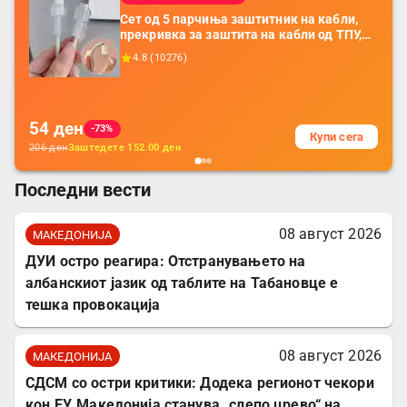
Сет од 5 парчиња заштитник на кабли,
прекривка за заштита на кабли од ТПУ,
додатоци за заштита на кабли, без
4.8
(
10276
)
батерија, за мобилни телефони, комплет
за заштита на податочни линии
54
ден
-73%
Купи сега
206
ден
Заштедете
152.00
ден
Последни вести
08 август 2026
МАКЕДОНИЈА
ДУИ остро реагира: Отстранувањето на
албанскиот јазик од таблите на Табановце е
тешка провокација
08 август 2026
МАКЕДОНИЈА
СДСМ со остри критики: Додека регионот чекори
кон ЕУ, Македонија станува „слепо црево“ на