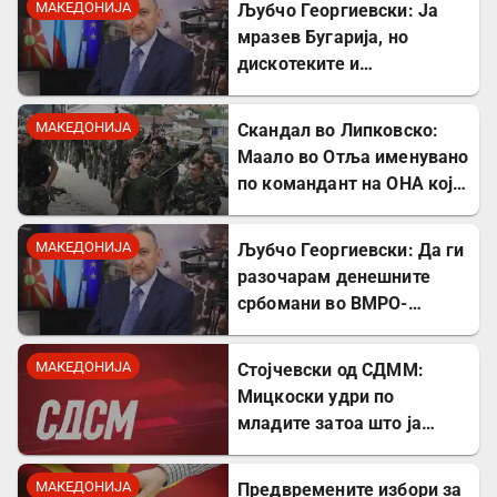
МАКЕДОНИЈА
Љубчо Георгиевски: Ја
мразев Бугарија, но
дискотеките и
рестораните на Црното
море ми ја сменија
МАКЕДОНИЈА
Скандал во Липковско:
сликата
Маало во Отља именувано
по командант на ОНА кој
се бореше против
државата
МАКЕДОНИЈА
Љубчо Георгиевски: Да ги
разочарам денешните
србомани во ВМРО-
ДПМНЕ, говорите на
Драган Богдановски беа
МАКЕДОНИЈА
Стојчевски од СДММ:
против Србославија
Мицкоски удри по
младите затоа што ја
кажаа вистината, но тие
не се плашат и ќе победат!
МАКЕДОНИЈА
Предвремените избори за