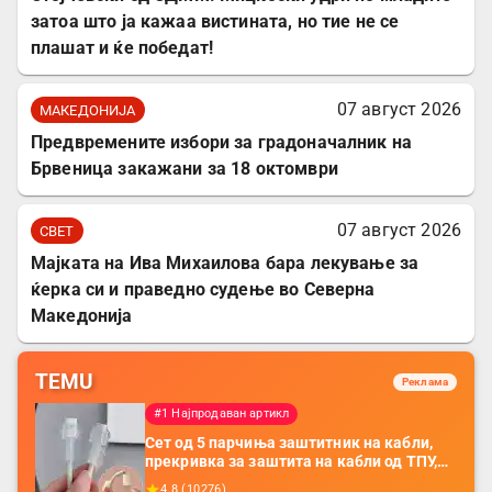
затоа што ја кажаа вистината, но тие не се
плашат и ќе победат!
07 август 2026
МАКЕДОНИЈА
Предвремените избори за градоначалник на
Брвеница закажани за 18 октомври
07 август 2026
СВЕТ
Мајката на Ива Михаилова бара лекување за
ќерка си и праведно судење во Северна
Македонија
TEMU
Реклама
#1 Најпродаван артикл
Сет од 5 парчиња заштитник на кабли,
прекривка за заштита на кабли од ТПУ,
додатоци за заштита на кабли, без
4.8
(
10276
)