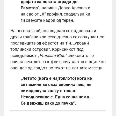
дрвјата за новата зграда до
Рамстор“,
напиша Дарко Арсовски
на својот „Х“ профил, споделувајќи
ги свежите кадри од терен.
На неговата објава веднаш се надоврзаа и
други граѓани кои секојдневно се соочуваат со
последиците од ефектот на т.н. „урбани
топлински острови“. Корисникот под
псевдонимот
„Prussian Blue“
сликовито го
опиша пеколот со кој се соочуваат пешаците во
овој дел од градот во текот на летните месеци:
„Летото (кога е најтоплото) кога ќе
се помине во оваа околина пеш, не
се издржува колку е топло.
Неподносливо е. Една сенка нема...
Се движиш како до печка“.