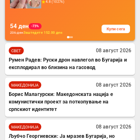
4.8
(
10276
)
батерија, за мобилни телефони, комплет
за заштита на податочни линии
54
ден
-73%
Купи сега
206
ден
Заштедете
152.00
ден
08 август 2026
СВЕТ
Румен Радев: Руски дрон навлегол во Бугарија и
експлодирал во близина на гасовод
08 август 2026
МАКЕДОНИЈА
Борис Малагурски: Македонската нација е
комунистички проект за поткопување на
српскиот идентитет
08 август 2026
МАКЕДОНИЈА
Љубчо Георгиевски: Ја мразев Бугарија, но