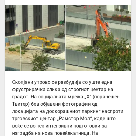
Скопјани утрово се разбудија со уште една
фрустрирачка слика од строгиот центар на
градот. На социјалната мрежа „Х“ (поранешен
Твитер) беа објавени фотографии од
локацијата на доскорашниот паркинг наспроти
трговскиот центар „Рамстор Мол“, каде што
веќе се во тек интензивни подготовки за
изградба на нова повеќекатница. На