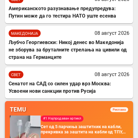
Американското разузнавање предупредува:
Путин може да го тестира НАТО уште есенва
08 август 2026
МАКЕДОНИЈА
Љубчо Георгиевски: Никој денес во Македонија
не зборува за бруталните стрелања на цивили од
страна на Германците
08 август 2026
СВЕТ
Сенатот на САД со силен удар врз Москва:
Усвоени нови санкции против Русија
TEMU
Реклама
#1 Најпродаван артикл
Сет од 5 парчиња заштитник на кабли,
прекривка за заштита на кабли од ТПУ,
додатоци за заштита на кабли, без