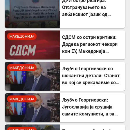
ДУИ остро реагира:
Отстранувањето на
албанскиот јазик од
таблите на Табановце е
тешка провокација
МАКЕДОНИЈА
СДСМ со остри критики:
Додека регионот чекори
кон ЕУ, Македонија
станува „слепо црево“ на
Балканот
МАКЕДОНИЈА
Љубчо Георгиевски со
шокантни детали: Станот
во кој се среќававме со
Богдановски бил купен со
пари од УДБА
МАКЕДОНИЈА
Љубчо Георгиевски:
Југославија ја срушија
самите комунисти, а за
култот кон Тито сите
молчеа освен мене