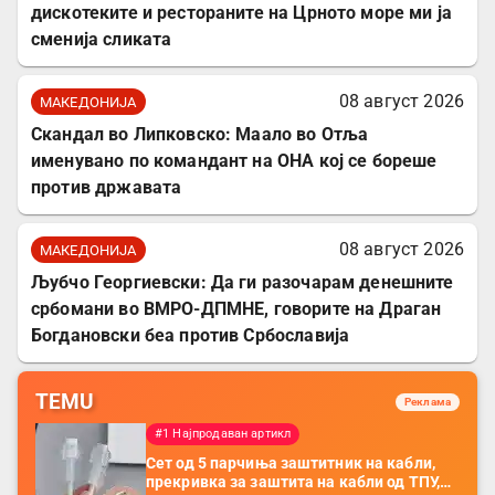
дискотеките и рестораните на Црното море ми ја
сменија сликата
08 август 2026
МАКЕДОНИЈА
Скандал во Липковско: Маало во Отља
именувано по командант на ОНА кој се бореше
против државата
08 август 2026
МАКЕДОНИЈА
Љубчо Георгиевски: Да ги разочарам денешните
србомани во ВМРО-ДПМНЕ, говорите на Драган
Богдановски беа против Србославија
TEMU
Реклама
#1 Најпродаван артикл
Сет од 5 парчиња заштитник на кабли,
прекривка за заштита на кабли од ТПУ,