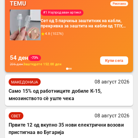
TEMU
Реклама
#1 Најпродаван артикл
Сет од 5 парчиња заштитник на кабли,
прекривка за заштита на кабли од ТПУ,
додатоци за заштита на кабли, без
4.8
(
10276
)
батерија, за мобилни телефони, комплет
за заштита на податочни линии
54
ден
-73%
Купи сега
206
ден
Заштедете
152.00
ден
08 август 2026
МАКЕДОНИЈА
Само 15% од работниците добиле К-15,
мнозинството сè уште чека
08 август 2026
СВЕТ
Првите 12 од вкупно 35 нови електрични возови
пристигнаа во Бугарија