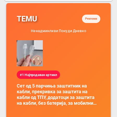
TEMU
Реклама
Ненадминливи Понуди Дневно
#1 Најпродаван артикл
Сет од 5 парчиња заштитник на
кабли, прекривка за заштита на
кабли од ТПУ, додатоци за заштита
на кабли, без батерија, за мобилни
телефони, комплет за заштита на
податочни линии