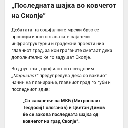
„Последната шајка во ковчегот
на Скопје“
Дебатата на социјалните мрежи брзо се
прошири и кон останатите најавени
инфраструктурни и градежни проекти низ
главниот град, за кои граѓаните сметаат дека
дополнително ќе го задушат Скопје.
Во друг твит, профилот со псевдоним
„Маршалот“
предупредува дека со ваквиот
начин на планирање, главниот град го губи и
последниот здив:
„Со касапење на МКБ (Митрополит
Теодосиј Гологанов) и Цветан Димов
ќе се закопа последната шајка од
ковчегот на град Скопје“.