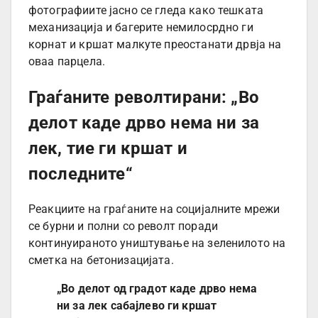
фотографиите јасно се гледа како тешката
механизација и багерите немилосрдно ги
корнат и кршат малкуте преостанати дрвја на
оваа парцела.
Граѓаните револтирани: „Во
делот каде дрво нема ни за
лек, тие ги кршат и
последните“
Реакциите на граѓаните на социјалните мрежи
се бурни и полни со револт поради
континуираното уништување на зеленилото на
сметка на бетонизацијата.
„Во делот од градот каде дрво нема
ни за лек сабајлево ги кршат