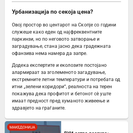
Урбанизација по секоја цена?
Овој простор во центарот на Скопје со години
служеше како еден од најфреквентните
паркинзи, но по неговото затворање и
заградување, стана јасно дека градежната
офанзива нема намера да запре.
Додека експертите и еколозите постојано
алармираат за зголеменото загадување,
екстремните летни температури и потребата од
итни „зелени коридори“, реалноста на терен
покажува дека профитот и бетонот сè уште
имаат предност пред хуманото живеење и
здравјето на граѓаните.
МАКЕДОНИЈА