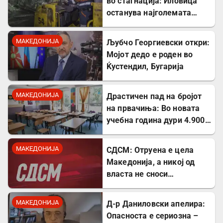
во стагнација: Иловица
останува најголемата
неискористена можност
за економски раст
МАКЕДОНИЈА
Љубчо Георгиевски откри:
Мојот дедо е роден во
Ќустендил, Бугарија
МАКЕДОНИЈА
Драстичен пад на бројот
на првачиња: Во новата
учебна година дури 4.900
помалку ученици во прво
одделение
МАКЕДОНИЈА
СДСМ: Отруена е цела
Македонија, а никој од
власта не сноси
одговорност
МАКЕДОНИЈА
Д-р Даниловски апелира:
Опасноста е сериозна –