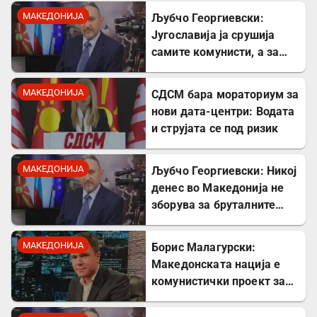
МАКЕДОНИЈА
Љубчо Георгиевски:
Југославија ја срушија
самите комунисти, а за
култот кон Тито сите
молчеа освен мене
МАКЕДОНИЈА
СДСМ бара мораториум за
нови дата-центри: Водата
и струјата се под ризик
МАКЕДОНИЈА
Љубчо Георгиевски: Никој
денес во Македонија не
зборува за бруталните
стрелања на цивили од
страна на Германците
МАКЕДОНИЈА
Борис Малагурски:
Македонската нација е
комунистички проект за
поткопување на српскиот
идентитет