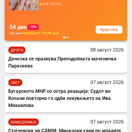
додатоци за заштита на кабли, без
4.8
(
10276
)
батерија, за мобилни телефони, комплет
за заштита на податочни линии
54
ден
-73%
Купи сега
206
ден
Заштедете
152.00
ден
08 август 2026
ДРУГО
Денеска се празнува Преподобната маченичка
Параскева
07 август 2026
СВЕТ
Бугарското МНР со остра реакција: Судот во
Кочани повторно го одби лекувањето на Ива
Михаилова
07 август 2026
МАКЕДОНИЈА
Стојчевски од СДММ: Мицкоски удри по младите