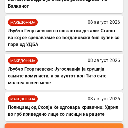
Балканот
08 август 2026
МАКЕДОНИЈА
Љубчо Георгиевски со шокантни детали: Станот
во кој се среќававме со Богдановски бил купен со
пари од УДБА
08 август 2026
МАКЕДОНИЈА
Љубчо Георгиевски: Југославија ја срушија
самите комунисти, а за култот кон Тито сите
молчеа освен мене
08 август 2026
МАКЕДОНИЈА
Полицаец од Скопје ќе одговара кривично: Удрил
во грб приведено лице со лисици на рацете