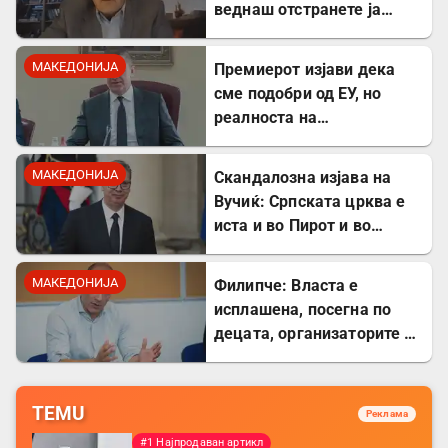
веднаш отстранете ја
застоената вода за да се
заштитите од
МАКЕДОНИЈА
Премиерот изјави дека
западнонилска треска!
сме подобри од ЕУ, но
реалноста на
потрошувачката кошница
го демантира
МАКЕДОНИЈА
Скандалозна изјава на
Вучиќ: Српската црква е
иста и во Пирот и во
Скопје
МАКЕДОНИЈА
Филипче: Власта е
исплашена, посегна по
децата, организаторите и
напаѓачите мора да
одговараат
TEMU
Реклама
#1 Најпродаван артикл