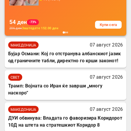
батерија, за мобилни телефони, комплет
за заштита на податочни линии
54
ден
-73%
Купи сега
206
ден
Заштедете
152.00
ден
07 август 2026
МАКЕДОНИЈА
Бујар Османи: Кој го отстранува албанскиот јазик
од граничните табли, директно го крши законот!
07 август 2026
СВЕТ
Трамп: Војната со Иран ќе заврши „многу
наскоро“
07 август 2026
МАКЕДОНИЈА
ДУИ обвинува: Владата го фаворизира Коридорот
10Д на штета на стратешкиот Коридор 8