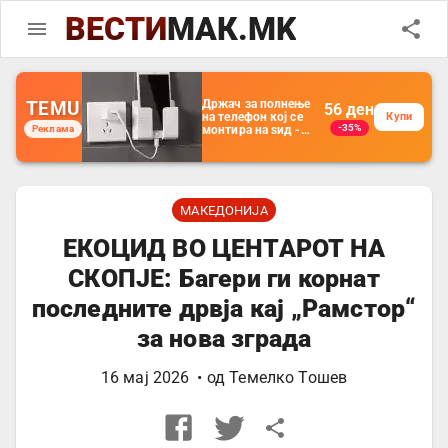
ВЕСТИ
МАК.MK
TEMU
Држач за полнење
56
ден
на телефон кој се
Купи
-35%
Реклама
монтира на ѕид -
Мултифункционален
пластичен
организатор за
чување на покрај
кревет и за ТВ
далечински
МАКЕДОНИЈА
управувач
ЕКОЦИД ВО ЦЕНТАРОТ НА
СКОПЈЕ: Багери ги корнат
последните дрвја кај „Рамстор“
за нова зграда
16 мај 2026
• од
Темелко Тошев