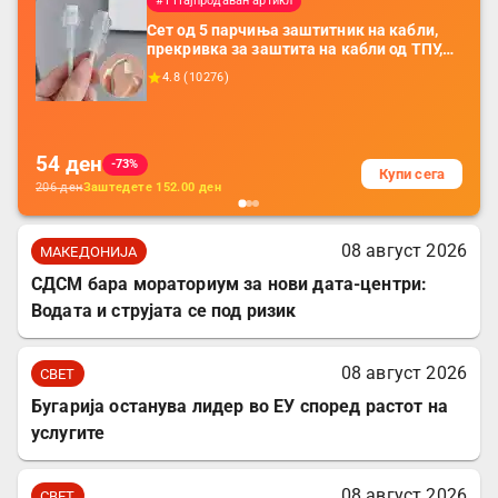
#1 Најпродаван артикл
Сет од 5 парчиња заштитник на кабли,
прекривка за заштита на кабли од ТПУ,
додатоци за заштита на кабли, без
4.8
(
10276
)
батерија, за мобилни телефони, комплет
за заштита на податочни линии
54
ден
-73%
Купи сега
206
ден
Заштедете
152.00
ден
08 август 2026
МАКЕДОНИЈА
СДСМ бара мораториум за нови дата-центри:
Водата и струјата се под ризик
08 август 2026
СВЕТ
Бугарија останува лидер во ЕУ според растот на
услугите
08 август 2026
СВЕТ