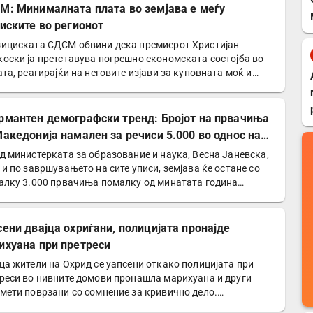
М: Минималната плата во земјава е меѓу
ниските во регионот
ициската СДСМ обвини дека премиерот Христијан
оски ја претставува погрешно економската состојба во
ата, реагирајќи на неговите изјави за куповната моќ и…
рмантен демографски тренд: Бројот на првачиња
Македонија намален за речиси 5.000 во однос на
и
д министерката за образование и наука, Весна Јаневска,
 и по завршувањето на сите уписи, земјава ќе остане со
алку 3.000 првачиња помалку од минатата година…
сени двајца охриѓани, полицијата пронајде
ихуана при претреси
ца жители на Охрид се уапсени откако полицијата при
реси во нивните домови пронашла марихуана и други
мети поврзани со сомнение за кривично дело.
ициски…