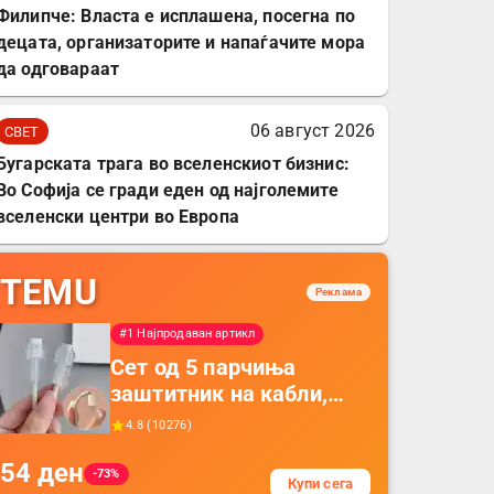
Филипче: Власта е исплашена, посегна по
децата, организаторите и напаѓачите мора
да одговараат
06 август 2026
СВЕТ
Бугарската трага во вселенскиот бизнис:
Во Софија се гради еден од најголемите
вселенски центри во Европа
TEMU
Реклама
#1 Најпродаван артикл
Сет од 5 парчиња
заштитник на кабли,
прекривка за заштита
4.8
(
10276
)
на кабли од ТПУ,
54
ден
додатоци за заштита на
-73%
Купи сега