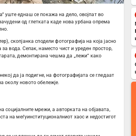
“ уште еднаш се покажа на дело, овојпат во
зачудени од глетката каде нова урбана опрема
лно.
ер), скопјанка сподели фотографија на која јасно
за вода. Сепак, наместо чист и уреден простор,
старата, демонтирана чешма да „лежи“ како
некој да ја подигне, на фотографијата се гледаат
а околу новото обележје.
а социјалните мрежи, а авторката на објавата,
носта на меѓуинституционалниот хаос и недостигот