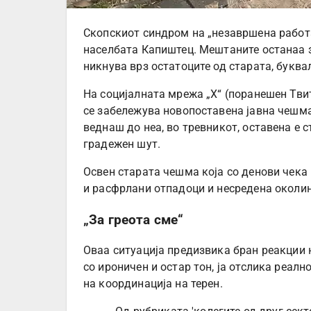
Скопскиот синдром на „незавршена работа
населбата Капиштец. Мештаните останаа 
никнува врз остатоците од старата, буква
На социјалната мрежа „Х“ (поранешен Твит
се забележува новопоставена јавна чешма 
веднаш до неа, во тревникот, оставена е 
градежен шут.
Освен старата чешма која со денови чека 
и расфрлани отпадоци и несредена околин
„За греота сме“
Оваа ситуација предизвика бран реакции н
со ироничен и остар тон, ја отслика реал
на координација на терен.