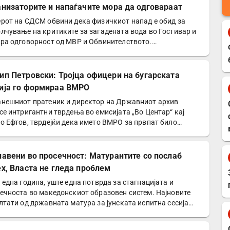
анизаторите и напаѓачите мора да одговараат
рот на СДСМ обвини дека физичкиот напад е обид за
лчување на критиките за загадената вода во Гостивар и
ра одговорност од МВР и Обвинителството.
седателот…
ип Петровски: Тројца офицери на бугарската
ија го формираа ВМРО
нешниот пратеник и директор на Државниот архив
се интригантни тврдења во емисијата „Во Центар“ кај
о Ефтов, тврдејќи дека името ВМРО за првпат било
ребено…
лавени во просечност: Матурантите со послаб
ех, Власта не гледа проблем
 една година, уште една потврда за стагнацијата и
ечноста во македонскиот образовен систем. Најновите
лтати од државната матура за јунската испитна сесија…