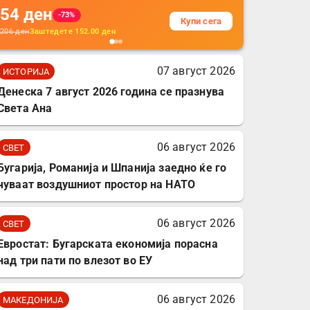
54
ден
додатоци за заштита на
-73%
Купи сега
кабли, без батерија, за
206
ден
Заштедете
152.00
ден
мобилни телефони,
комплет за заштита на
07 август 2026
ИСТОРИЈА
податочни линии
Денеска 7 август 2026 година се празнува
Света Ана
06 август 2026
СВЕТ
Бугарија, Романија и Шпанија заедно ќе го
чуваат воздушниот простор на НАТО
06 август 2026
СВЕТ
Евростат: Бугарската економија порасна
над три пати по влезот во ЕУ
06 август 2026
МАКЕДОНИЈА