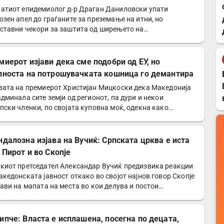
титите од западнонилска треска!
атиот епидемиолог д-р Драган Даниловски упати
озен апел до граѓаните за преземање на итни, но
ставни чекори за заштита од ширењето на
днонилската треска и…
миерот изјави дека сме подобри од ЕУ, но
лноста на потрошувачката кошница го демантира
вата на премиерот Христијан Мицкоски дека Македонија
админала сите земји од регионот, па дури и некои
пски членки, по својата куповна моќ, одекна како
ема…
ндалозна изјава на Вучиќ: Српската црква е иста
 Пирот и во Скопје
киот претседател Александар Вучиќ предизвика реакции
акедонската јавност откако во својот најнов говор Скопје
тави на мапата на места во кои делува и постои…
ипче: Власта е исплашена, посегна по децата,