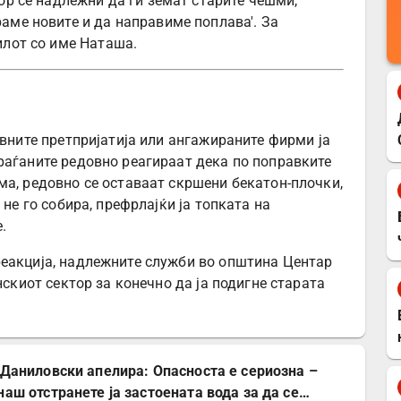
тор се надлежни да ги земат старите чешми,
аме новите и да направиме поплава'. За
илот со име Наташа.
авните претпријатија или ангажираните фирми ја
раѓаните редовно реагираат дека по поправките
ма, редовно се оставаат скршени бекатон-плочки,
 не го собира, префрлајќи ја топката на
.
реакција, надлежните служби во општина Центар
нскиот сектор за конечно да ја подигне старата
 Даниловски апелира: Опасноста е сериозна –
наш отстранете ја застоената вода за да се