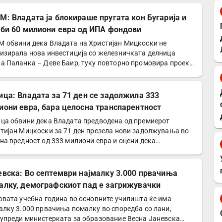
М: Владата ја блокираше пругата кон Бугарија и
уби 60 милиони евра од ИПА фондови
 обвини дека Владата на Христијан Мицкоски не
изирала нова инвестиција со железничката делница
а Паланка – Деве Баир, туку повторно промовира проект
ој…
ица: Владата за 71 ден се задолжила 333
иони евра, бара целосна транспарентност
ца обвини дека Владата предводена од премиерот
тијан Мицкоски за 71 ден презела нови задолжувања во
на вредност од 333 милиони евра и оцени дека
авата…
евска: Во септември најмалку 3.000 првачиња
алку, демографскиот пад е загрижувачки
овата учебна година во основните училишта ќе има
алку 3.000 првачиња помалку во споредба со лани,
упреди министерката за образование Весна Јаневска…