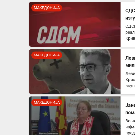
МАКЕДОНИЈА
СДС
изг
СДСМ
реал
Крив
за к
МАКЕДОНИЈА
Лев
мил
Леви
Хрис
вкуп
држ
МАКЕДОНИЈА
Јан
пом
Во н
најм
пред