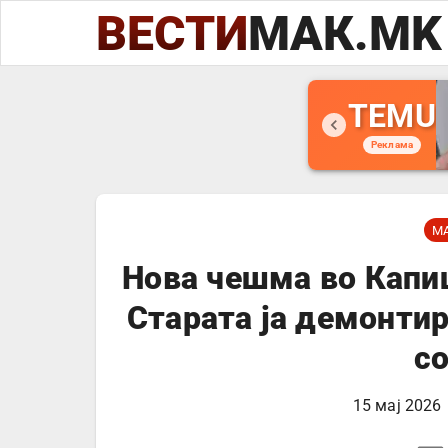
ВЕСТИ
МАК.MK
TEMU
Реклама
М
Нова чешма во Капи
Старата ја демонтир
с
15 мај 2026