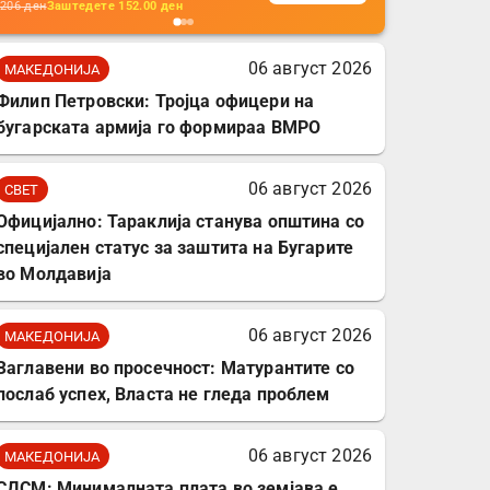
кабли, без батерија, за
206
ден
Заштедете
152.00
ден
мобилни телефони,
комплет за заштита на
06 август 2026
МАКЕДОНИЈА
податочни линии
Филип Петровски: Тројца офицери на
бугарската армија го формираа ВМРО
06 август 2026
СВЕТ
Официјално: Тараклија станува општина со
специјален статус за заштита на Бугарите
во Молдавија
06 август 2026
МАКЕДОНИЈА
Заглавени во просечност: Матурантите со
послаб успех, Власта не гледа проблем
06 август 2026
МАКЕДОНИЈА
СДСМ: Минималната плата во земјава е