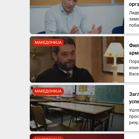
орг
Лиде
замо
поба
Прет
МАКЕДОНИЈА
Фил
арм
Пора
изне
Васк
упот
МАКЕДОНИЈА
Заг
усп
Уште
прос
резу