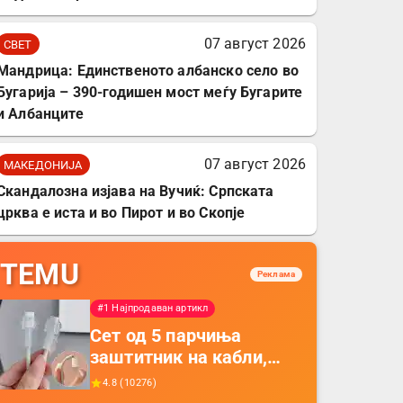
07 август 2026
СВЕТ
Мандрица: Единственото албанско село во
Бугарија – 390-годишен мост меѓу Бугарите
и Албанците
07 август 2026
МАКЕДОНИЈА
Скандалозна изјава на Вучиќ: Српската
црква е иста и во Пирот и во Скопје
TEMU
Реклама
#1 Најпродаван артикл
Сет од 5 парчиња
заштитник на кабли,
прекривка за заштита
4.8
(
10276
)
на кабли од ТПУ,