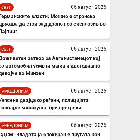
комплет за заштита на
06 август 2026
СВЕТ
податочни линии
Германските власти: Можно е странска
држава да стои зад дронот со експлозив во
Лајпциг
06 август 2026
СВЕТ
Доживотен затвор за Авганистанецот кој
со автомобил усмрти мајка и двегодишно
девојче во Минхен
06 август 2026
МАКЕДОНИЈА
Уапсени двајца охриѓани, полицијата
пронајде марихуана при претреси
06 август 2026
МАКЕДОНИЈА
СДСМ: Владата ја блокираше пругата кон