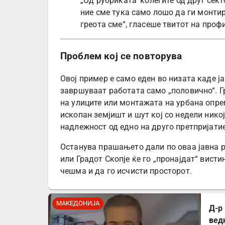
„Од рубриката 'колегите од друг сек
ние сме тука само лошо да ги монтир
греота сме“, гласеше твитот на проф
Проблем кој се повторува
Овој пример е само еден во низата каде ј
завршуваат работата само „половично“. Г
на улиците или монтажата на урбана опре
ископан земјишт и шут кој со недели никој
надлежност од едно на друго претпријатие
Останува прашањето дали по оваа јавна 
или Градот Скопје ќе го „пронајдат“ висти
чешма и да го исчисти просторот.
МАКЕДОНИЈА
Д-р
вед