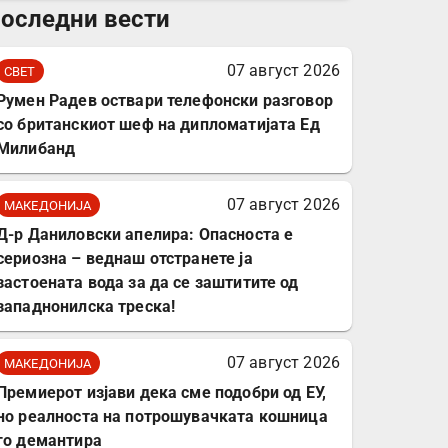
оследни вести
комплет за заштита на
податочни линии
07 август 2026
СВЕТ
Румен Радев оствари телефонски разговор
со британскиот шеф на дипломатијата Ед
Милибанд
07 август 2026
МАКЕДОНИЈА
Д-р Даниловски апелира: Опасноста е
сериозна – веднаш отстранете ја
застоената вода за да се заштитите од
западнонилска треска!
07 август 2026
МАКЕДОНИЈА
Премиерот изјави дека сме подобри од ЕУ,
но реалноста на потрошувачката кошница
го демантира