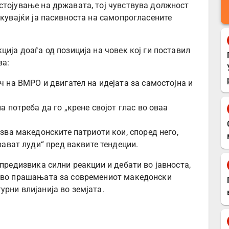
стојување на државата, тој чувствува должност
икувајќи ја пасивноста на самопрогласените
ција доаѓа од позиција на човек кој ги поставил
ва:
 на ВМРО и двигател на идејата за самостојна и
 потреба да го „крене својот глас во оваа
зва македонските патриоти кои, според него,
рават луди“ пред ваквите тендеции.
 предизвика силни реакции и дебати во јавноста,
а во прашањата за современиот македонски
рни влијанија во земјата.