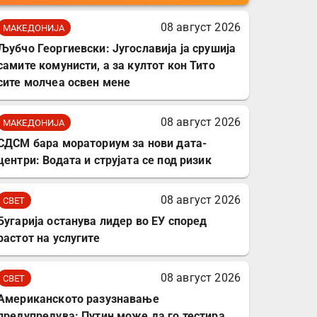
мобилни телефони,
комплет за заштита на
08 август 2026
МАКЕДОНИЈА
податочни линии
Љубчо Георгиевски: Југославија ја срушија
самите комунисти, а за култот кон Тито
сите молчеа освен мене
08 август 2026
МАКЕДОНИЈА
СДСМ бара мораториум за нови дата-
центри: Водата и струјата се под ризик
08 август 2026
СВЕТ
Бугарија останува лидер во ЕУ според
растот на услугите
08 август 2026
СВЕТ
Американското разузнавање
предупредува: Путин може да го тестира