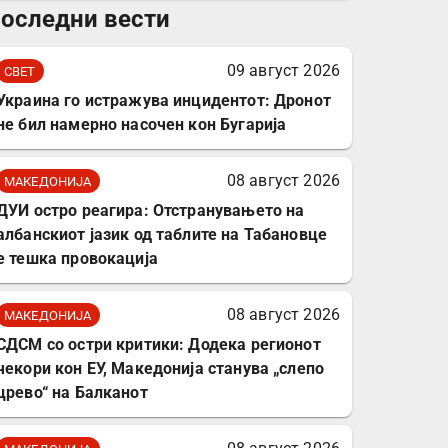
оследни вести
комплет за заштита на
податочни линии
09 август 2026
СВЕТ
Украина го истражува инцидентот: Дронот
не бил намерно насочен кон Бугарија
08 август 2026
МАКЕДОНИЈА
ДУИ остро реагира: Отстранувањето на
албанскиот јазик од таблите на Табановце
е тешка провокација
08 август 2026
МАКЕДОНИЈА
СДСМ со остри критики: Додека регионот
чекори кон ЕУ, Македонија станува „слепо
црево“ на Балканот