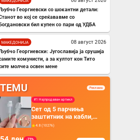
08 август 2026
МАКЕДОНИЈА
Љубчо Георгиевски со шокантни детали:
Станот во кој се среќававме со
Богдановски бил купен со пари од УДБА
08 август 2026
МАКЕДОНИЈА
Љубчо Георгиевски: Југославија ја срушија
самите комунисти, а за култот кон Тито
сите молчеа освен мене
TEMU
Реклама
#1 Најпродаван артикл
Сет од 5 парчиња
заштитник на кабли,
прекривка за заштита
4.8
(
10276
)
на кабли од ТПУ,
54
ден
додатоци за заштита на
-73%