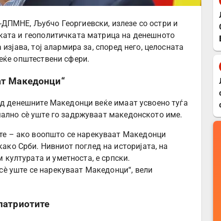
ДПМНЕ, Љубчо Георгиевски, излезе со остри и
ката и геополитичката матрица на денешното
изјава, тој алармира за, според него, целосната
еќе општествени сфери.
ат Македонци“
од денешните Македонци веќе имаат усвоено туѓа
ално сè уште го задржуваат македонското име.
те – ако воопшто се нарекуваат Македонци
ако Срби. Нивниот поглед на историјата, на
 културата и уметноста, е српски.
 сè уште се нарекуваат Македонци“, вели
 патриотите