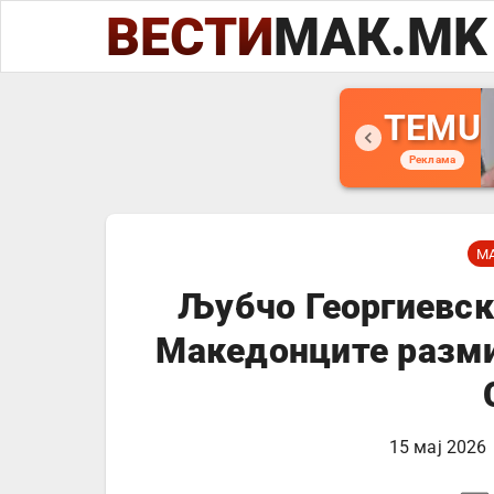
ВЕСТИ
МАК.MK
TEMU
Реклама
М
Љубчо Георгиевск
Македонците разми
15 мај 2026