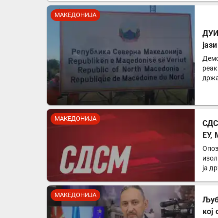
МАКЕДОНИЈА
ДУИ
јаз
Демо
реак
држа
парт
МАКЕДОНИЈА
СДС
ЕУ,
Опоз
изол
ја д
МАКЕДОНИЈА
Љуб
кој