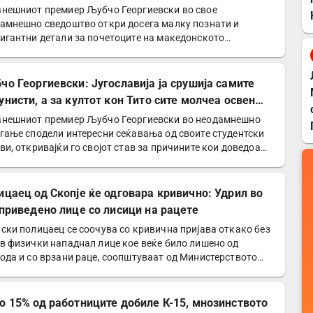
УДБА
нешниот премиер Љубчо Георгиевски во свое
амнешно сведоштво откри досега малку познати и
игантни детали за почетоците на македонското
иотско движење и…
чо Георгиевски: Југославија ја срушија самите
унисти, а за култот кон Тито сите молчеа освен
е
нешниот премиер Љубчо Георгиевски во неодамнешно
гање сподели интересни сеќавања од своите студентски
ви, откривајќи го својот став за причините кои доведоа…
ицаец од Скопје ќе одговара кривично: Удрил во
 приведено лице со лисици на рацете
ски полицаец се соочува со кривична пријава откако без
в физички нападнал лице кое веќе било лишено од
ода и со врзани раце, соопштуваат од Министерството
о 15% од работниците добиле К-15, мнозинството