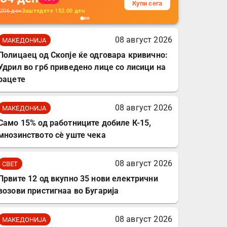
Купи сега
кабли, без батерија, за
206
ден
Заштедете
152.00
ден
мобилни телефони,
комплет за заштита на
08 август 2026
МАКЕДОНИЈА
податочни линии
Полицаец од Скопје ќе одговара кривично:
Удрил во грб приведено лице со лисици на
рацете
08 август 2026
МАКЕДОНИЈА
Само 15% од работниците добиле К-15,
мнозинството сè уште чека
08 август 2026
СВЕТ
Првите 12 од вкупно 35 нови електрични
возови пристигнаа во Бугарија
08 август 2026
МАКЕДОНИЈА