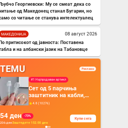
Љубчо Георгиевски: Му се смеат дека со
читање од Македонец станал Бугарин, но
само со читање се станува интелектуалец
08 август 2026
МАКЕДОНИЈА
По притисокот од јавноста: Поставена
табла и на албански јазик на Табановце
TEMU
Реклама
#1 Најпродаван артикл
Сет од 5 парчиња
заштитник на кабли,
прекривка за заштита
4.8
(
10276
)
на кабли од ТПУ,
54
ден
додатоци за заштита на
-73%
Купи сега
кабли, без батерија, за
206
ден
Заштедете
152.00
ден