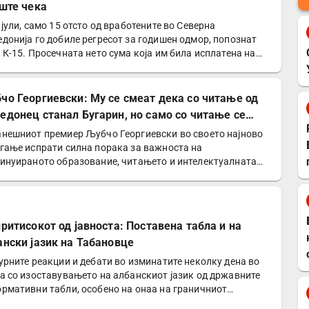
уште чека
 јули, само 15 отсто од вработените во Северна
донија го добиле регресот за годишен одмор, попознат
 К-15. Просечната нето сума која им била исплатена на
е…
чо Георгиевски: Му се смеат дека со читање од
едонец станал Бугарин, но само со читање се
нува интелектуалец
нешниот премиер Љубчо Георгиевски во своето најново
гање испрати силна порака за важноста на
инуираното образование, читањето и интелектуалната
оградба…
притисокот од јавноста: Поставена табла и на
ански јазик на Табановце
урните реакции и дебати во изминатите неколку дена во
а со изоставувањето на албанскиот јазик од државните
рмативни табли, особено на онаа на граничниот…