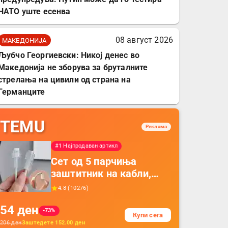
НАТО уште есенва
08 август 2026
МАКЕДОНИЈА
Љубчо Георгиевски: Никој денес во
Македонија не зборува за бруталните
стрелања на цивили од страна на
Германците
TEMU
Реклама
#1 Најпродаван артикл
Сет од 5 парчиња
заштитник на кабли,
прекривка за заштита
4.8
(
10276
)
на кабли од ТПУ,
54
ден
додатоци за заштита на
-73%
Купи сега
кабли, без батерија, за
206
ден
Заштедете
152.00
ден