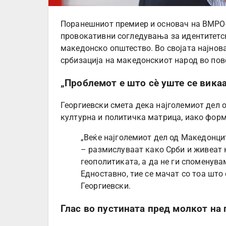
Поранешниот премиер и основач на ВМРО-
провокативни согледувања за идентитетс
македонско општество. Во својата најнова 
србизација на македонскиот народ во пов
„Проблемот е што сè уште се вика
Георгиевски смета дека најголемиот дел 
културна и политичка матрица, иако форм
„Веќе најголемиот дел од Македонци
– размислуваат како Срби и живеат к
геополитиката, а да не ги споменувам
Едноставно, тие се мачат со тоа што
Георгиевски.
Глас во пустината пред молкот на