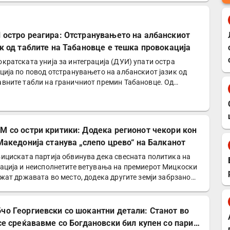
 остро реагира: Отстранувањето на албанскиот
ик од таблите на Табановце е тешка провокација
кратската унија за интеграција (ДУИ) упати остра
ција по повод отстранувањето на албанскиот јазик од
вните табли на граничниот премин Табановце. Од
ијата…
М со остри критики: Додека регионот чекори кон
 Македонија станува „слепо црево“ на Балканот
ициската партија обвинува дека свесната политика на
ација и неисполнетите ветувања на премиерот Мицкоски
ржат државата во место, додека другите земји забрзано…
чо Георгиевски со шокантни детали: Станот во
 се среќававме со Богдановски бил купен со пари