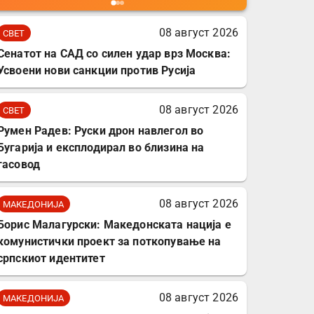
мобилни телефони,
комплет за заштита на
08 август 2026
СВЕТ
податочни линии
Сенатот на САД со силен удар врз Москва:
Усвоени нови санкции против Русија
08 август 2026
СВЕТ
Румен Радев: Руски дрон навлегол во
Бугарија и експлодирал во близина на
гасовод
08 август 2026
МАКЕДОНИЈА
Борис Малагурски: Македонската нација е
комунистички проект за поткопување на
српскиот идентитет
08 август 2026
МАКЕДОНИЈА