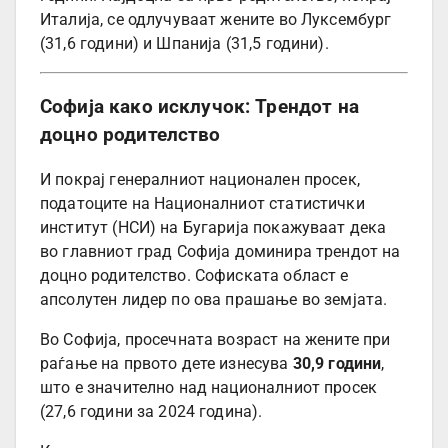
Италија, се одлучуваат жените во Луксембург
(31,6 години) и Шпанија (31,5 години).
Софија како исклучок: Трендот на
доцно родителство
И покрај генералниот национален просек,
податоците на Националниот статистички
институт (НСИ) на Бугарија покажуваат дека
во главниот град Софија доминира трендот на
доцно родителство. Софиската област е
апсолутен лидер по ова прашање во земјата.
Во Софија, просечната возраст на жените при
раѓање на првото дете изнесува
30,9 години
,
што е значително над националниот просек
(27,6 години за 2024 година).