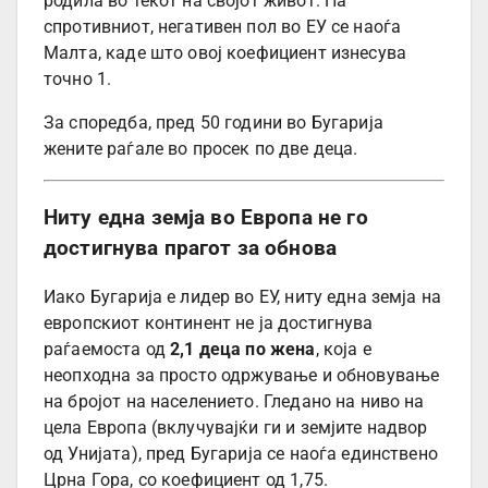
родила во текот на својот живот. На
спротивниот, негативен пол во ЕУ се наоѓа
Малта, каде што овој коефициент изнесува
точно 1.
За споредба, пред 50 години во Бугарија
жените раѓале во просек по две деца.
Ниту една земја во Европа не го
достигнува прагот за обнова
Иако Бугарија е лидер во ЕУ, ниту една земја на
европскиот континент не ја достигнува
раѓаемоста од
2,1 деца по жена
, која е
неопходна за просто одржување и обновување
на бројот на населението. Гледано на ниво на
цела Европа (вклучувајќи ги и земјите надвор
од Унијата), пред Бугарија се наоѓа единствено
Црна Гора, со коефициент од 1,75.