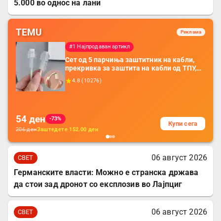
5.000 во однос на лани
TEMU
Реклама
#1 Најпродаван артикл
Сет од 5 парчиња заштитник на кабли,
прекривка за заштита на кабли од ТПУ,
додатоци за заштита на кабли, без
4.8
(
10276
)
батерија, за мобилни телефони, комплет
за заштита на податочни линии
54
ден
-73%
Купи сега
206
ден
Заштедете
152.00
ден
06 август 2026
СВЕТ
Германските власти: Можно е странска држава
да стои зад дронот со експлозив во Лајпциг
06 август 2026
СВЕТ