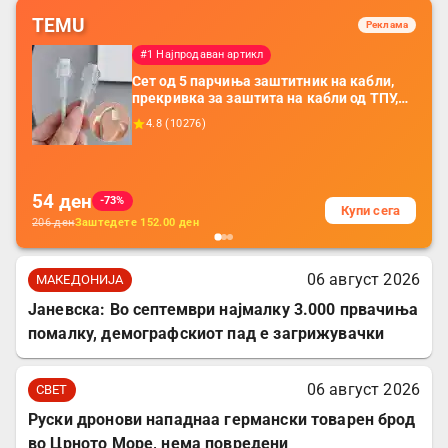
TEMU
Реклама
#1 Најпродаван артикл
Сет од 5 парчиња заштитник на кабли,
прекривка за заштита на кабли од ТПУ,
додатоци за заштита на кабли, без
4.8
(
10276
)
батерија, за мобилни телефони, комплет
за заштита на податочни линии
54
ден
-73%
Купи сега
206
ден
Заштедете
152.00
ден
06 август 2026
МАКЕДОНИЈА
Јаневска: Во септември најмалку 3.000 првачиња
помалку, демографскиот пад е загрижувачки
06 август 2026
СВЕТ
Руски дронови нападнаа германски товарен брод
во Црното Море, нема повредени