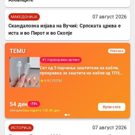
07 август 2026
МАКЕДОНИЈА
Скандалозна изјава на Вучиќ: Српската црква е
иста и во Пирот и во Скопје
TEMU
Реклама
#1 Најпродаван артикл
Сет од 5 парчиња заштитник на кабли,
прекривка за заштита на кабли од ТПУ,
додатоци за заштита на кабли, без
4.8
(
10276
)
батерија, за мобилни телефони, комплет
за заштита на податочни линии
54
ден
-73%
Купи сега
206
ден
Заштедете
152.00
ден
07 август 2026
ИСТОРИЈА