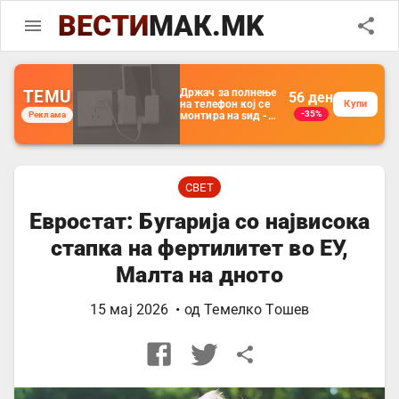
ВЕСТИ
МАК.MK
TEMU
Држач за полнење
56
ден
на телефон кој се
Купи
-35%
Реклама
монтира на ѕид -
Мултифункционален
пластичен
организатор за
чување на покрај
кревет и за ТВ
далечински
СВЕТ
управувач
Евростат: Бугарија со највисока
стапка на фертилитет во ЕУ,
Малта на дното
15 мај 2026
• од
Темелко Тошев