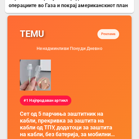
операциите во Газа и покрај американскиот план
TEMU
Реклама
Ненадминливи Понуди Дневно
#1 Најпродаван артикл
Сет од 5 парчиња заштитник на
кабли, прекривка за заштита на
кабли од ТПУ, додатоци за заштита
на кабли, без батерија, за мобилни