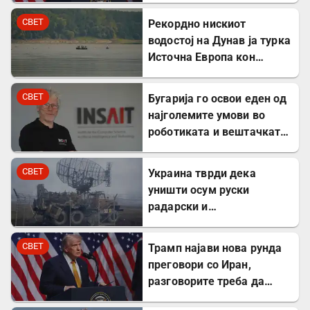
СВЕТ
Рекордно нискиот
водостој на Дунав ја турка
Источна Европа кон
енергетска криза
СВЕТ
Бугарија го освои еден од
најголемите умови во
роботиката и вештачката
интелигенција – ќе работи
во ИНСАИТ
СВЕТ
Украина тврди дека
уништи осум руски
радарски и
противвоздушни системи
во Краснодар
СВЕТ
Трамп најави нова рунда
преговори со Иран,
разговорите треба да
почнат денес