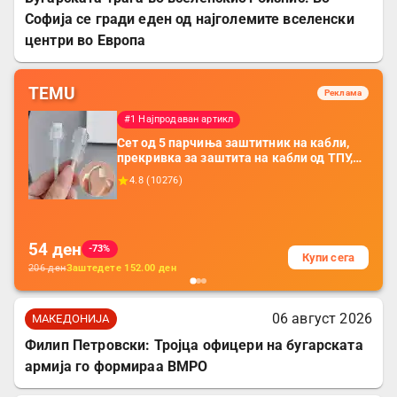
Софија се гради еден од најголемите вселенски
центри во Европа
TEMU
Реклама
#1 Најпродаван артикл
Сет од 5 парчиња заштитник на кабли,
прекривка за заштита на кабли од ТПУ,
додатоци за заштита на кабли, без
4.8
(
10276
)
батерија, за мобилни телефони, комплет
за заштита на податочни линии
54
ден
-73%
Купи сега
206
ден
Заштедете
152.00
ден
06 август 2026
МАКЕДОНИЈА
Филип Петровски: Тројца офицери на бугарската
армија го формираа ВМРО