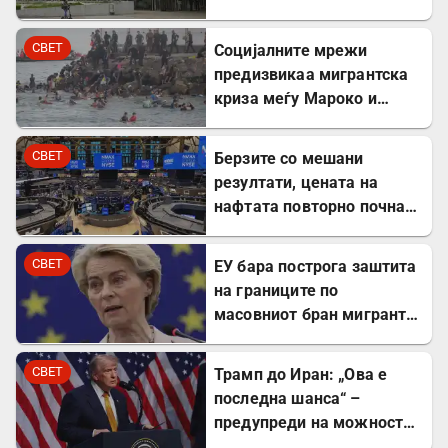
компании
СВЕТ
Социјалните мрежи
предизвикаа мигрантска
криза меѓу Мароко и
Шпанија
СВЕТ
Берзите со мешани
резултати, цената на
нафтата повторно почна
да расте
СВЕТ
ЕУ бара построга заштита
на границите по
масовниот бран мигранти
во Сеута
СВЕТ
Трамп до Иран: „Ова е
последна шанса“ –
предупреди на можност
за „обезглавување“