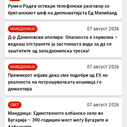
Румен Радев оствари телефонски разговор со
британскиот шеф на дипломатијата Ед Милибанд
07 август 2026
МАКЕДОНИЈА
Д-р Даниловски апелира: Опасноста е сериозна –
веднаш отстранете ја застоената вода за да се
заштитите од западнонилска треска!
07 август 2026
МАКЕДОНИЈА
Премиерот изјави дека сме подобри од ЕУ, но
реалноста на потрошувачката кошница го
демантира
07 август 2026
СВЕТ
Мандрица: Единственото албанско село во
Бугарија – 390-годишен мост меѓу Бугарите и
Албанците