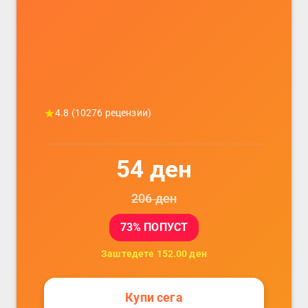
телефони, комплет за заштита на
податочни линии
4.8
(
10276
рецензии)
54
ден
206
ден
73
% ПОПУСТ
Заштедете
152.00
ден
Купи сега