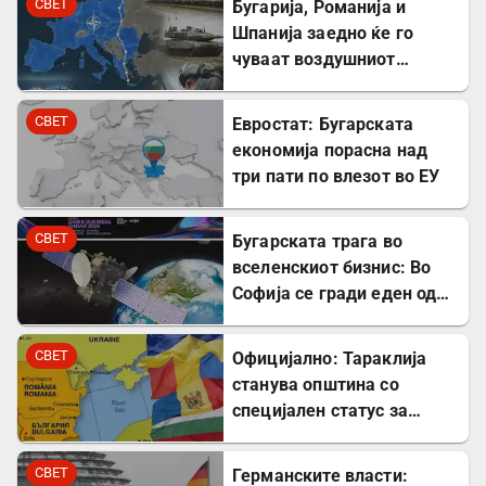
СВЕТ
Бугарија, Романија и
Шпанија заедно ќе го
чуваат воздушниот
простор на НАТО
СВЕТ
Евростат: Бугарската
економија порасна над
три пати по влезот во ЕУ
СВЕТ
Бугарската трага во
вселенскиот бизнис: Во
Софија се гради еден од
најголемите вселенски
центри во Европа
СВЕТ
Официјално: Тараклија
станува општина со
специјален статус за
заштита на Бугарите во
Молдавија
СВЕТ
Германските власти: