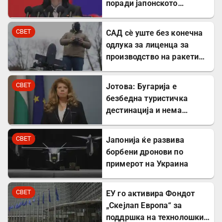
поради јапонското
вооружување
СВЕТ
САД сè уште без конечна
одлука за лиценца за
производство на ракети
„Патриот“ во Украина
СВЕТ
Јотова: Бугарија е
безбедна туристичка
дестинација и нема
директни закани
СВЕТ
Јапонија ќе развива
борбени дронови по
примерот на Украина
СВЕТ
ЕУ го активира Фондот
„Скејлап Европа“ за
поддршка на технолошки