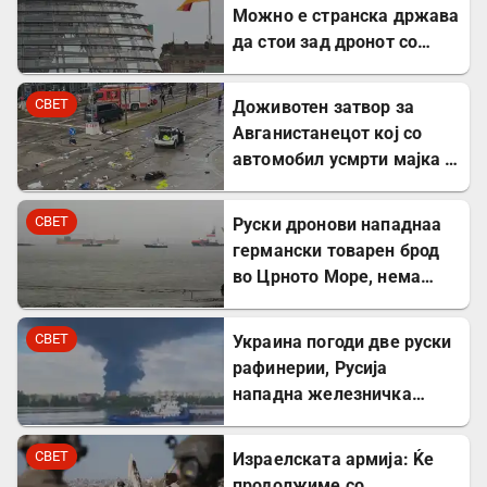
Можно е странска држава
да стои зад дронот со
експлозив во Лајпциг
СВЕТ
Доживотен затвор за
Авганистанецот кој со
автомобил усмрти мајка и
двегодишно девојче во
Минхен
СВЕТ
Руски дронови нападнаа
германски товарен брод
во Црното Море, нема
повредени
СВЕТ
Украина погоди две руски
рафинерии, Русија
нападна железничка
станица и товарен брод
СВЕТ
Израелската армија: Ќе
продолжиме со