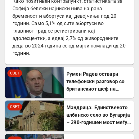
Како позитивен контрапункт, статистиката за
Софија бележи најниски нива на рана
бременост и абортуси кај девојчиња под 20
години. Само 5,1% од сите абортуси во
главниот град се регистрирани кај
адолесцентки, а едвај 2,7% од живородените
деца во 2024 година се од мајки помлади од 20
години.
СВЕТ
Румен Радев оствари
телефонски разговор со
британскиот шеф на
дипломатијата Ед
Милибанд
СВЕТ
Мандрица: Единственото
албанско село во Бугарија
– 390-годишен мост меѓу
Бугарите и Албанците