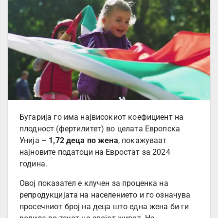
Бугарија го има највисокиот коефициент на
плодност (фертилитет) во целата Европска
Унија –
1,72 деца по жена
, покажуваат
најновите податоци на Евростат за 2024
година.
Овој показател е клучен за проценка на
репродукцијата на населението и го означува
просечниот број на деца што една жена би ги