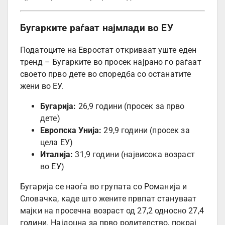
Бугарките раѓаат најмлади во ЕУ
Податоците на Евростат откриваат уште еден
тренд – Бугарките во просек најрано го раѓаат
своето прво дете во споредба со останатите
жени во ЕУ.
Бугарија:
26,9 години (просек за прво
дете)
Европска Унија:
29,9 години (просек за
цела ЕУ)
Италија:
31,9 години (највисока возраст
во ЕУ)
Бугарија се наоѓа во групата со Романија и
Словачка, каде што жените првпат стануваат
мајки на просечна возраст од 27,2 односно 27,4
години. Најдоцна за прво родителство, покрај