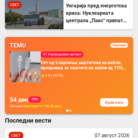
СВЕТ
Унгарија пред енергетска
криза: Нуклеарната
централа „Пакс“ првпат
целосно запрена по 44
години
TEMU
Реклама
#1 Најпродаван артикл
Сет од 5 парчиња заштитник на кабли,
прекривка за заштита на кабли од ТПУ,
додатоци за заштита на кабли, без
4.8
(
10276
)
батерија, за мобилни телефони, комплет
за заштита на податочни линии
54
ден
-73%
Купи сега
206
ден
Заштедете
152.00
ден
Последни вести
07 август 2026
СВЕТ