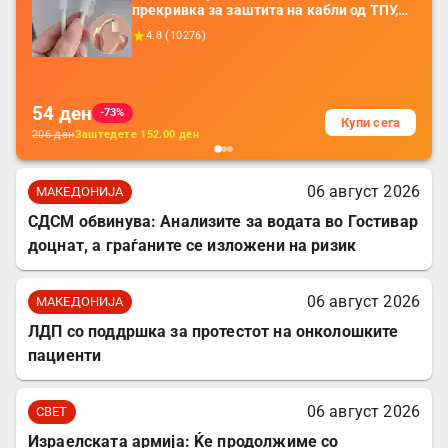
прекривка за заштита на кабли од ТПУ,
додатоци за заштита на кабли, без
4.8
(
10276
)
батерија, за мобилни телефони, комплет
за заштита на податочни линии
54
ден
-73%
Купи сега
206
ден
Заштедете
152.00
ден
06 август 2026
МАКЕДОНИЈА
СДСМ обвинува: Анализите за водата во Гостивар
доцнат, а граѓаните се изложени на ризик
06 август 2026
МАКЕДОНИЈА
ЛДП со поддршка за протестот на онколошките
пациенти
06 август 2026
СВЕТ
Израелската армија: Ќе продолжиме со