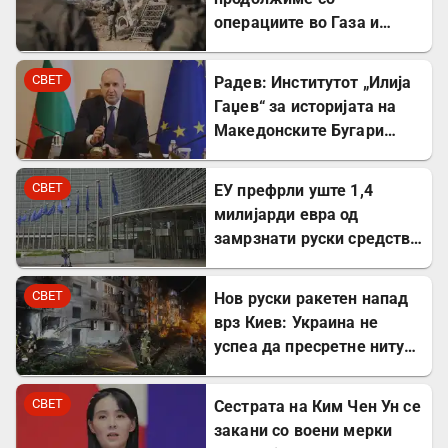
операциите во Газа и
покрај американскиот
план
СВЕТ
Радев: Институтот „Илија
Гаџев“ за историјата на
Македонските Бугари
стана државна
сопственост
СВЕТ
ЕУ префрли уште 1,4
милијарди евра од
замрзнати руски средства
за поддршка на Украина
СВЕТ
Нов руски ракетен напад
врз Киев: Украина не
успеа да пресретне ниту
една ракета
СВЕТ
Сестрата на Ким Чен Ун се
закани со воени мерки