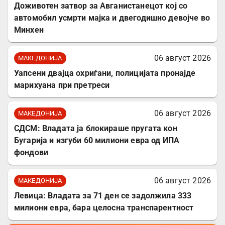
Доживотен затвор за Авганистанецот кој со
автомобил усмрти мајка и двегодишно девојче во
Минхен
06 август 2026
МАКЕДОНИЈА
Уапсени двајца охриѓани, полицијата пронајде
марихуана при претреси
06 август 2026
МАКЕДОНИЈА
СДСМ: Владата ја блокираше пругата кон
Бугарија и изгуби 60 милиони евра од ИПА
фондови
06 август 2026
МАКЕДОНИЈА
Левица: Владата за 71 ден се задолжила 333
милиони евра, бара целосна транспарентност