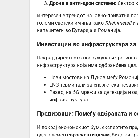
Дрони и анти-дрон системи:
Сектор к
Интересен е трендот на јавно-приватни п
големи светски имиња како
Rheinmetall
и
капацитети во Бугарија и Романија.
Инвестиции во инфраструктура за
Покрај директното вооружување, регионо
инфраструктура која има одбранбена цел.
Нови мостови на Дунав меѓу Романиј
LNG терминали за енергетска независ
Развој на 5G мрежи за детекција и о
инфраструктура.
Предизвици: Помеѓу одбраната и с
И покрај економскиот бум, експертите пр
од зголемен
евроскептицизам
, бидејќи г