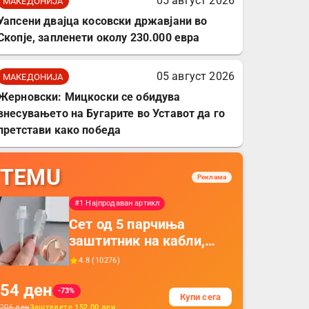
05 август 2026
МАКЕДОНИЈА
Уапсени двајца косовски државјани во
Скопје, запленети околу 230.000 евра
05 август 2026
МАКЕДОНИЈА
Жерновски: Мицкоски се обидува
внесувањето на Бугарите во Уставот да го
претстави како победа
TEMU
Реклама
#1 Најпродаван артикл
Сет од 5 парчиња
заштитник на кабли,
прекривка за заштита
4.8
(
10276
)
на кабли од ТПУ,
54
ден
додатоци за заштита на
-73%
Купи сега
кабли, без батерија, за
206
ден
Заштедете
152.00
ден