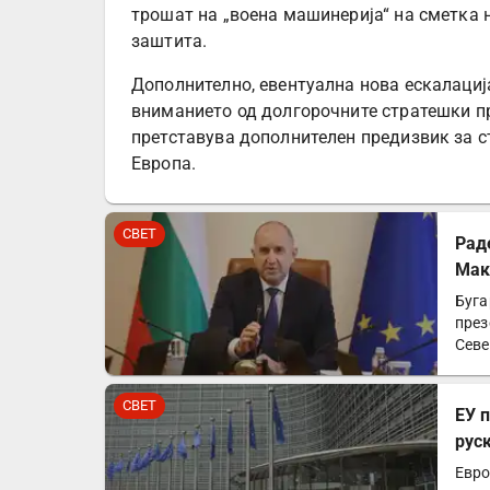
трошат на „воена машинерија“ на сметка 
заштита.
Дополнително, евентуална нова ескалациј
вниманието од долгорочните стратешки пр
претставува дополнителен предизвик за с
Европа.
СВЕТ
Рад
Мак
Буга
през
Севе
СВЕТ
ЕУ 
рус
Евро