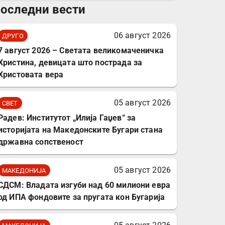
оследни вести
комплет за заштита на
податочни линии
06 август 2026
ДРУГО
7 август 2026 – Светата великомаченичка
Христина, девицата што пострада за
Христовата вера
05 август 2026
СВЕТ
Радев: Институтот „Илија Гаџев“ за
историјата на Македонските Бугари стана
државна сопственост
05 август 2026
МАКЕДОНИЈА
СДСМ: Владата изгуби над 60 милиони евра
од ИПА фондовите за пругата кон Бугарија