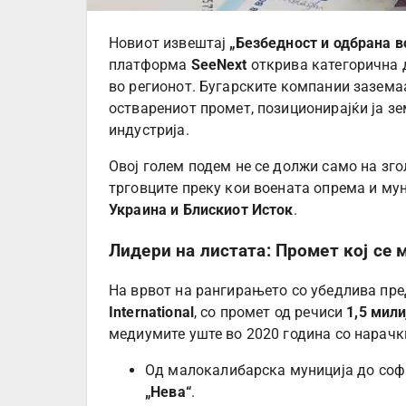
Новиот извештај
„Безбедност и одбрана в
платформа
SeeNext
открива категорична 
во регионот. Бугарските компании зазема
остварениот промет, позиционирајќи ја зе
индустрија.
Овој голем подем не се должи само на зго
трговците преку кои воената опрема и му
Украина и Блискиот Исток
.
Лидери на листата: Промет кој се 
На врвот на рангирањето со убедлива пре
International
, со промет од речиси
1,5 мил
медиумите уште во 2020 година со нарачк
Од малокалибарска муниција до соф
„Нева“
.