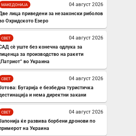
комплет за заштита на
04 август 2026
МАКЕДОНИЈА
податочни линии
Две лица приведени за незаконски риболов
во Охридското Езеро
04 август 2026
СВЕТ
САД сè уште без конечна одлука за
лиценца за производство на ракети
„Патриот“ во Украина
04 август 2026
СВЕТ
Јотова: Бугарија е безбедна туристичка
дестинација и нема директни закани
04 август 2026
СВЕТ
Јапонија ќе развива борбени дронови по
примерот на Украина