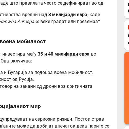
аде што правилата често се дефинираат во од.
артнерства вредни над
3 милијарди евра
, каде
Hanwha Aerospace
веќе градат или преземаат
 воена мобилност
т инвестира меѓу
35 и 40 милијарди евра
во
 Ова вклучува:
а и Бугарија за подобра воена мобилност.
ност од Русија.
дговор на закани од дрони врз критичната
оцијалниот мир
едупредуваат на сериозни ризици. Постои страв
раѓаните може да добијат впечаток дека парите се