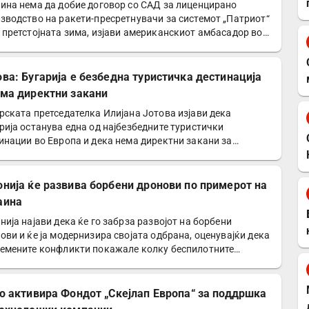
ина нема да добие договор со САД за лиценцирано
зводство на ракети-пресретнувачи за системот „Патриот“
 претстојната зима, изјави американскиот амбасадор во…
ова: Бугарија е безбедна туристичка дестинација
ема директни закани
рската претседателка Илијана Јотова изјави дека
рија останува една од најбезбедните туристички
инации во Европа и дека нема директни закани за
тителите…
онија ќе развива борбени дронови по примерот на
аина
нија најави дека ќе го забрза развојот на борбени
ови и ќе ја модернизира својата одбрана, оценувајќи дека
емените конфликти покажале колку беспилотните…
го активира Фондот „Скејлап Европа“ за поддршка