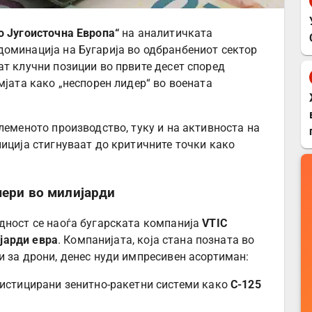
о Југоисточна Европа“
на аналитичката
доминација на Бугарија во одбранбениот сектор
ат клучни позиции во првите десет според
мјата како „неспорен лидер“ во воената
леменото производство, туку и на активноста на
ниција стигнуваат до критичните точки како
мери во милијарди
дност се наоѓа бугарската компанија
VTIC
ијарди евра
. Компанијата, која стана позната во
и за дрони, денес нуди импресивен асортиман:
истицирани зенитно-ракетни системи како
С-125