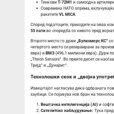
Тенкови
Т-72М1
и самоодна артилери
Современа НАТО опрема, вклучувајќ
ракетите
VL MICA
.
Според податоците, приходите на оваа ком
55 пати
во споредба со нивото пред војнат
Второто место го држи
„Булкомерс КС“
со 
четвртото место се резервирани за произ
евра) и
ВМЗ
(496,1 милиони евра). Дури п
„Theon Sensors“. Во првите десет се наоѓа
Трејд“ и „Дунарит“.
Технолошки скок и „двојна употре
Извештајот нагласува дека одбраната пове
хаубици. Се појавува нов бран на технол
Вештачка интелигенција (AI)
и софтв
Сателитско набљудување:
Тука пред