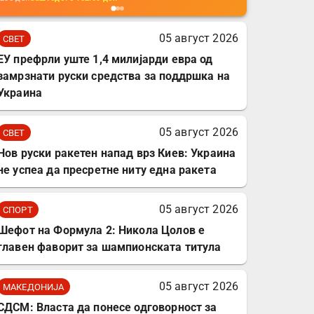
мобилни телефони,
комплет за заштита на
05 август 2026
СВЕТ
податочни линии
ЕУ префрли уште 1,4 милијарди евра од
замрзнати руски средства за поддршка на
Украина
05 август 2026
СВЕТ
Нов руски ракетен напад врз Киев: Украина
не успеа да пресретне ниту една ракета
05 август 2026
СПОРТ
Шефот на Формула 2: Никола Цолов е
главен фаворит за шампионската титула
05 август 2026
МАКЕДОНИЈА
СДСМ: Власта да понесе одговорност за