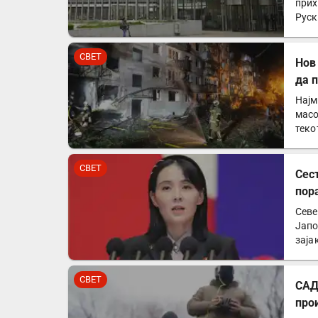
прих
Руск
СВЕТ
Нов
да 
Најм
масо
теко
успе
СВЕТ
Сес
пор
Севе
Јапо
заја
СВЕТ
САД
про