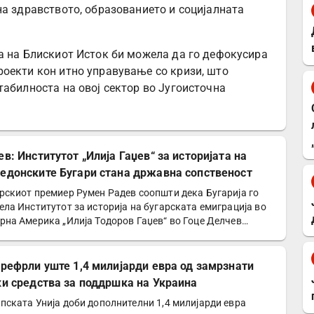
на здравството, образованието и социјалната
а на Блискиот Исток би можела да го дефокусира
оекти кон итно управување со кризи, што
табилноста на овој сектор во Југоисточна
ев: Институтот „Илија Гаџев“ за историјата на
едонските Бугари стана државна сопственост
рскиот премиер Румен Радев соопшти дека Бугарија го
ела Институтот за историја на бугарската емиграција во
рна Америка „Илија Тодоров Гаџев“ во Гоце Делчев…
префрли уште 1,4 милијарди евра од замрзнати
ки средства за поддршка на Украина
пската Унија доби дополнителни 1,4 милијарди евра