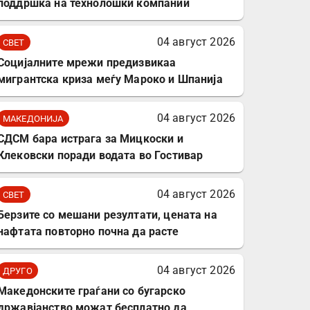
поддршка на технолошки компании
04 август 2026
СВЕТ
Социјалните мрежи предизвикаа
мигрантска криза меѓу Мароко и Шпанија
04 август 2026
МАКЕДОНИЈА
СДСМ бара истрага за Мицкоски и
Клековски поради водата во Гостивар
04 август 2026
СВЕТ
Берзите со мешани резултати, цената на
нафтата повторно почна да расте
04 август 2026
ДРУГО
Mакедонските граѓани со бугарско
државјанство можат бесплатно да