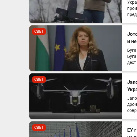
Укра
прои
пред
СВЕТ
Јот
и н
Буга
Буга
дест
посе
СВЕТ
Јап
Укр
Јапо
дрон
совр
СВЕТ
ЕУ 