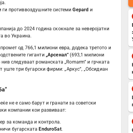
ја.
и ги противвоздушните системи
Gepard
и
панија до 2024 година скокнале за неверојатни
а во Украина.
промет од 766,1 милиони евра, додека третото и
водствените гиганти
„Арсенал“
(693,1 милиони
о нив следуваат романската „Romarm“ и грчката
ат уште три бугарски фирми: „Аркус“, „Обсидиан
ба“
ќе не е само барут и гранати за советски
ошки компании кои развиваат:
ер за команда и контрола.
ничи бугарската
EnduroSat
.