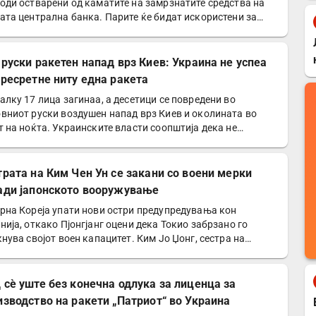
оди остварени од каматите на замрзнатите средства на
ата централна банка. Парите ќе бидат искористени за…
 руски ракетен напад врз Киев: Украина не успеа
пресретне ниту една ракета
алку 17 лица загинаа, а десетици се повредени во
вниот руски воздушен напад врз Киев и околината во
т на ноќта. Украинските власти соопштија дека не
але…
трата на Ким Чен Ун се закани со воени мерки
ади јапонското вооружување
рна Кореја упати нови остри предупредувања кон
нија, откако Пјонгјанг оцени дека Токио забрзано го
кнува својот воен капацитет. Ким Јо Џонг, сестра на…
 сè уште без конечна одлука за лиценца за
изводство на ракети „Патриот“ во Украина