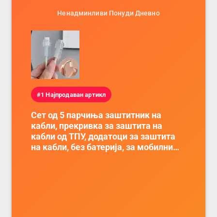
Ненадминливи Понуди Дневно
#1 Најпродаван артикл
Сет од 5 парчиња заштитник на
кабли, прекривка за заштита на
кабли од ТПУ, додатоци за заштита
на кабли, без батерија, за мобилни
телефони, комплет за заштита на
податочни линии