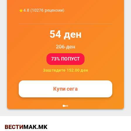
4.8
(
10276
рецензии)
54
ден
206
ден
73
% ПОПУСТ
Заштедете
152.00
ден
Купи сега
ВЕСТИ
МАК.MK