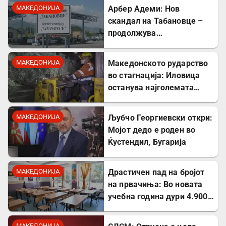
МАКЕДОНИЈА
Арбер Адеми: Нов
скандал на Табановце –
продолжува
дискриминацијата кон
албанскиот јазик
МАКЕДОНИЈА
Македонското рударство
во стагнација: Иловица
останува најголемата
неискористена можност
за економски раст
МАКЕДОНИЈА
Љубчо Георгиевски откри:
Мојот дедо е роден во
Ќустендил, Бугарија
МАКЕДОНИЈА
Драстичен пад на бројот
на првачиња: Во новата
учебна година дури 4.900
помалку ученици во прво
одделение
МАКЕДОНИЈА