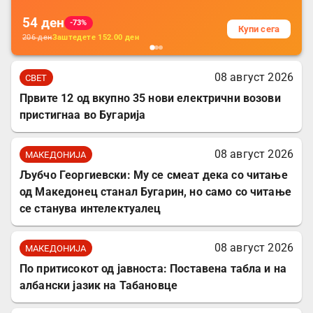
54
ден
-73%
Купи сега
206
ден
Заштедете
152.00
ден
08 август 2026
СВЕТ
Првите 12 од вкупно 35 нови електрични возови
пристигнаа во Бугарија
08 август 2026
МАКЕДОНИЈА
Љубчо Георгиевски: Му се смеат дека со читање
од Македонец станал Бугарин, но само со читање
се станува интелектуалец
08 август 2026
МАКЕДОНИЈА
По притисокот од јавноста: Поставена табла и на
албански јазик на Табановце