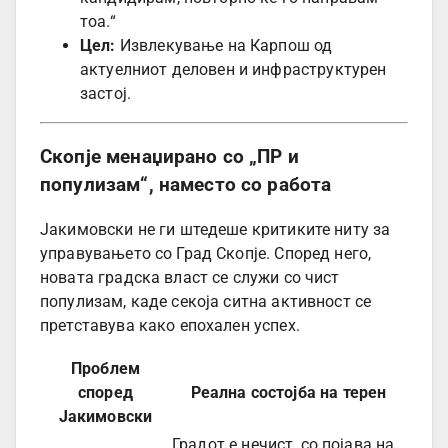
тоа.“
Цел:
Извлекување на Карпош од
актуелниот деловен и инфраструктурен
застој.
Скопје менаџирано со „ПР и
популизам“, наместо со работа
Јакимовски не ги штедеше критиките ниту за
управувањето со Град Скопје. Според него,
новата градска власт се служи со чист
популизам, каде секоја ситна активност се
претставува како епохален успех.
Проблем
според
Реална состојба на терен
Јакимовски
Градот е нечист, со појава на