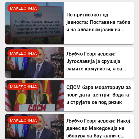
читање се станува
МАКЕДОНИЈА
интелектуалец
По притисокот од
јавноста: Поставена табла
и на албански јазик на
Табановце
МАКЕДОНИЈА
Љубчо Георгиевски:
Југославија ја срушија
самите комунисти, а за
култот кон Тито сите
молчеа освен мене
МАКЕДОНИЈА
СДСМ бара мораториум за
нови дата-центри: Водата
и струјата се под ризик
МАКЕДОНИЈА
Љубчо Георгиевски: Никој
денес во Македонија не
зборува за бруталните