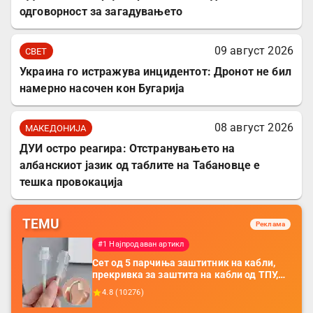
одговорност за загадувањето
09 август 2026
СВЕТ
Украина го истражува инцидентот: Дронот не бил
намерно насочен кон Бугарија
08 август 2026
МАКЕДОНИЈА
ДУИ остро реагира: Отстранувањето на
албанскиот јазик од таблите на Табановце е
тешка провокација
TEMU
Реклама
#1 Најпродаван артикл
Сет од 5 парчиња заштитник на кабли,
прекривка за заштита на кабли од ТПУ,
додатоци за заштита на кабли, без
4.8
(
10276
)
батерија, за мобилни телефони, комплет
за заштита на податочни линии