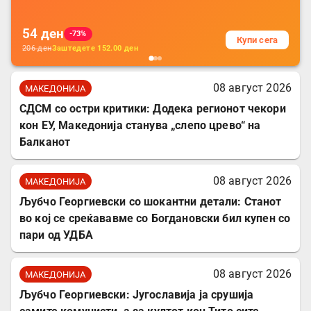
54
ден
-73%
Купи сега
206
ден
Заштедете
152.00
ден
08 август 2026
МАКЕДОНИЈА
СДСМ со остри критики: Додека регионот чекори
кон ЕУ, Македонија станува „слепо црево“ на
Балканот
08 август 2026
МАКЕДОНИЈА
Љубчо Георгиевски со шокантни детали: Станот
во кој се среќававме со Богдановски бил купен со
пари од УДБА
08 август 2026
МАКЕДОНИЈА
Љубчо Георгиевски: Југославија ја срушија