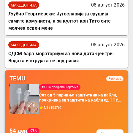
08 август 2026
МАКЕДОНИЈА
Љубчо Георгиевски: Југославија ја срушија
самите комунисти, а за култот кон Тито сите
молчеа освен мене
08 август 2026
МАКЕДОНИЈА
СДСМ бара мораториум за нови дата-центри:
Водата и струјата се под ризик
TEMU
Реклама
#1 Најпродаван артикл
Сет од 5 парчиња заштитник на кабли,
прекривка за заштита на кабли од ТПУ,
додатоци за заштита на кабли, без
4.8
(
10276
)
батерија, за мобилни телефони, комплет
за заштита на податочни линии
54
ден
-73%