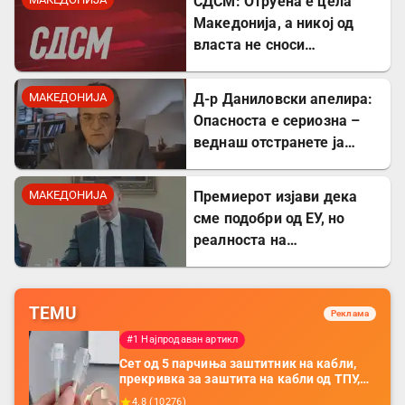
СДСМ: Отруена е цела
Македонија, а никој од
власта не сноси
одговорност
МАКЕДОНИЈА
Д-р Даниловски апелира:
Опасноста е сериозна –
веднаш отстранете ја
застоената вода за да се
заштитите од
МАКЕДОНИЈА
Премиерот изјави дека
западнонилска треска!
сме подобри од ЕУ, но
реалноста на
потрошувачката кошница
го демантира
TEMU
Реклама
#1 Најпродаван артикл
Сет од 5 парчиња заштитник на кабли,
прекривка за заштита на кабли од ТПУ,
додатоци за заштита на кабли, без
4.8
(
10276
)