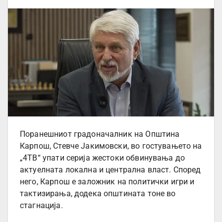
Поранешниот градоначалник на Општина
Карпош, Стевче Јакимовски, во гостувањето на
„4ТВ“ упати серија жестоки обвинувања до
актуелната локална и централна власт. Според
него, Карпош е заложник на политички игри и
тактизирања, додека општината тоне во
стагнација.