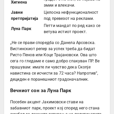
Хигиена
змии и влекачи.
Јавни
Целосна нефункционалност
претпријатија
под превезот на реклами.
Петти мандат по ред како се
Луна Парк
ветува истиот проект.
„Не се прави споредба со Данела Арсовска.
Вистинскиот репер за успех треба да бидат
Ристо Пенов или Коце Трајановски. Ова што
сега го гледаме е само добро спакуван ПР. Ве
прашувам: имате ли чувство дека Скопје
навистина се исчисти за 72 часа? Напротив“,
дециден е поранешниот градоначалник.
Вечниот сон за Луна Парк
Посебен акцент Јакимовски стави на
забавниот парк, проект кој според него стана