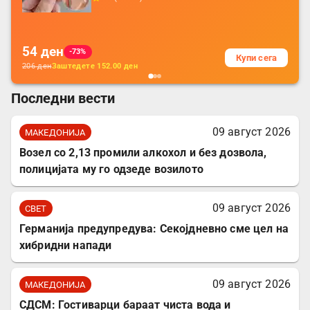
батерија, за мобилни телефони, комплет
за заштита на податочни линии
54
ден
-73%
Купи сега
206
ден
Заштедете
152.00
ден
Последни вести
09 август 2026
МАКЕДОНИЈА
Возел со 2,13 промили алкохол и без дозвола,
полицијата му го одзеде возилото
09 август 2026
СВЕТ
Германија предупредува: Секојдневно сме цел на
хибридни напади
09 август 2026
МАКЕДОНИЈА
СДСМ: Гостиварци бараат чиста вода и