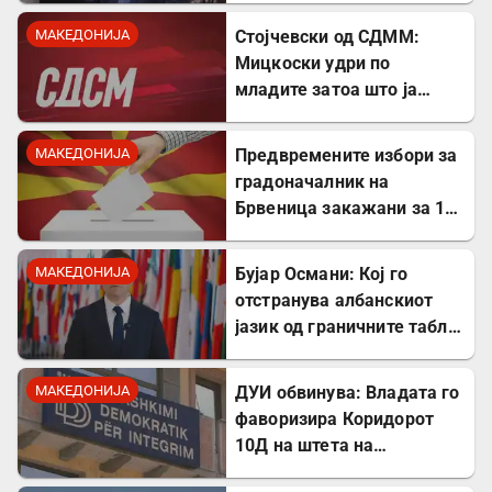
Драган Богдановски беа
МАКЕДОНИЈА
Стојчевски од СДММ:
против Србославија
Мицкоски удри по
младите затоа што ја
кажаа вистината, но тие
не се плашат и ќе победат!
МАКЕДОНИЈА
Предвремените избори за
градоначалник на
Брвеница закажани за 18
октомври
МАКЕДОНИЈА
Бујар Османи: Кој го
отстранува албанскиот
јазик од граничните табли,
директно го крши законот!
МАКЕДОНИЈА
ДУИ обвинува: Владата го
фаворизира Коридорот
10Д на штета на
стратешкиот Коридор 8