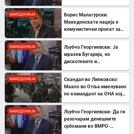
стрелања на цивили од
страна на Германците
МАКЕДОНИЈА
Борис Малагурски:
Македонската нација е
комунистички проект за
поткопување на српскиот
идентитет
МАКЕДОНИЈА
Љубчо Георгиевски: Ја
мразев Бугарија, но
дискотеките и
рестораните на Црното
море ми ја сменија
МАКЕДОНИЈА
Скандал во Липковско:
сликата
Маало во Отља именувано
по командант на ОНА кој
се бореше против
државата
МАКЕДОНИЈА
Љубчо Георгиевски: Да ги
разочарам денешните
србомани во ВМРО-
ДПМНЕ, говорите на