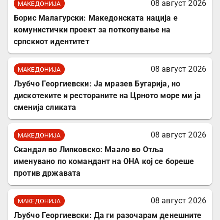
08 август 2026
МАКЕДОНИЈА
Борис Малагурски: Македонската нација е
комунистички проект за поткопување на
српскиот идентитет
08 август 2026
МАКЕДОНИЈА
Љубчо Георгиевски: Ја мразев Бугарија, но
дискотеките и рестораните на Црното море ми ја
сменија сликата
08 август 2026
МАКЕДОНИЈА
Скандал во Липковско: Маало во Отља
именувано по командант на ОНА кој се бореше
против државата
08 август 2026
МАКЕДОНИЈА
Љубчо Георгиевски: Да ги разочарам денешните