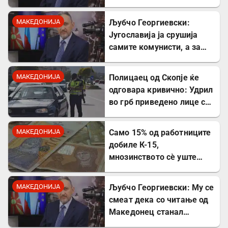
Богдановски бил купен со
пари од УДБА
МАКЕДОНИЈА
Љубчо Георгиевски:
Југославија ја срушија
самите комунисти, а за
култот кон Тито сите
молчеа освен мене
МАКЕДОНИЈА
Полицаец од Скопје ќе
одговара кривично: Удрил
во грб приведено лице со
лисици на рацете
МАКЕДОНИЈА
Само 15% од работниците
добиле К-15,
мнозинството сè уште
чека
МАКЕДОНИЈА
Љубчо Георгиевски: Му се
смеат дека со читање од
Македонец станал
Бугарин, но само со