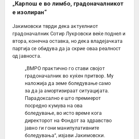
„Карпош е во лимбо, градоначалникот
е изолиран“
Јакимовски тврди дека актуелниот
градоначалник Сотир Лукровски веќе поднел и
втора, конечна оставка, но дека владејачката
партија се обидува да ја скрие оваа реалност
од јавноста.
„ВМРО практично го стави својот
градоначалник во куќен притвор. Му
наложија да земе боледување само
за да ја амортизираат ситуацијата.
Парадоксално е што премиерот
посредно кумува на ова
боледување, во исто време кога
директорот на Фондот за здравство
јавно ги гони манипулативните
боледувања“, изјави Јакимовски.