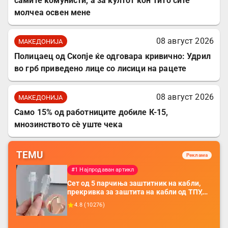
самите комунисти, а за култот кон Тито сите
молчеа освен мене
08 август 2026
МАКЕДОНИЈА
Полицаец од Скопје ќе одговара кривично: Удрил
во грб приведено лице со лисици на рацете
08 август 2026
МАКЕДОНИЈА
Само 15% од работниците добиле К-15,
мнозинството сè уште чека
TEMU
Реклама
#1 Најпродаван артикл
Сет од 5 парчиња заштитник на кабли,
прекривка за заштита на кабли од ТПУ,
додатоци за заштита на кабли, без
4.8
(
10276
)
батерија, за мобилни телефони, комплет
за заштита на податочни линии