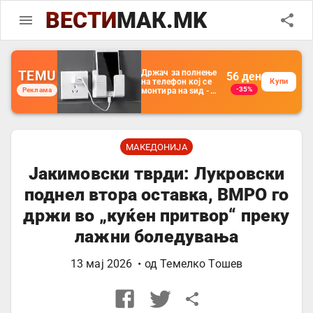
ВЕСТИ
МАК.MK
TEMU
Држач за полнење
56
ден
на телефон кој се
Купи
-35%
Реклама
монтира на ѕид -
Мултифункционален
пластичен
организатор за
чување на покрај
кревет и за ТВ
далечински
МАКЕДОНИЈА
управувач
Јакимовски тврди: Лукровски
поднел втора оставка, ВМРО го
држи во „куќен притвор“ преку
лажни боледувања
13 мај 2026
• од
Темелко Тошев