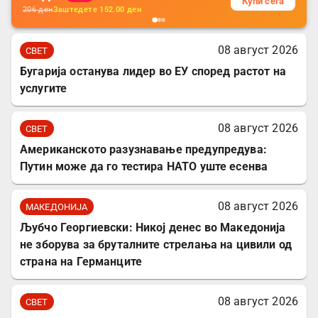
Купи сега
206
ден
Заштедете
152.00
ден
08 август 2026
СВЕТ
Бугарија останува лидер во ЕУ според растот на
услугите
08 август 2026
СВЕТ
Американското разузнавање предупредува:
Путин може да го тестира НАТО уште есенва
08 август 2026
МАКЕДОНИЈА
Љубчо Георгиевски: Никој денес во Македонија
не зборува за бруталните стрелања на цивили од
страна на Германците
08 август 2026
СВЕТ