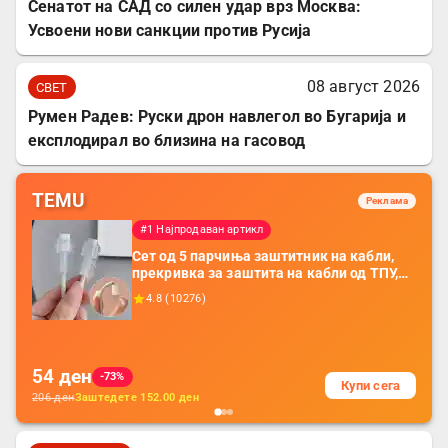
Сенатот на САД со силен удар врз Москва:
Усвоени нови санкции против Русија
08 август 2026
СВЕТ
Румен Радев: Руски дрон навлегол во Бугарија и
експлодирал во близина на гасовод
TEMU
Реклама
#1 Најпродаван артикл
Сет од 5 парчиња заштитник на кабли,
прекривка за заштита на кабли од ТПУ,
додатоци за заштита на кабли, без
4.8
(
10276
)
батерија, за мобилни телефони, комплет
за заштита на податочни линии
54
ден
-73%
Купи сега
206
ден
Заштедете
152.00
ден