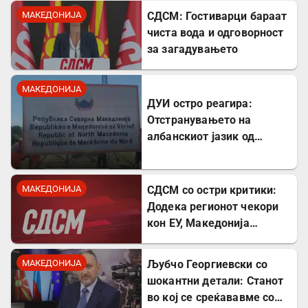
МАКЕДОНИЈА
СДСМ: Гостиварци бараат
чиста вода и одговорност
за загадувањето
МАКЕДОНИЈА
ДУИ остро реагира:
Отстранувањето на
албанскиот јазик од
таблите на Табановце е
тешка провокација
МАКЕДОНИЈА
СДСМ со остри критики:
Додека регионот чекори
кон ЕУ, Македонија
станува „слепо црево“ на
Балканот
МАКЕДОНИЈА
Љубчо Георгиевски со
шокантни детали: Станот
во кој се среќававме со