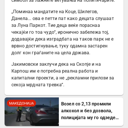
симбол за лажните ветувања на политичарите.
„Поминаа мандатите на Коце, Шилегов,
Данела... ова е петти пат како децата слушаат
за Луна Паркот. Тие деца веќе пораснаа
чекајќи го тоа чудо“, иронично забележа тој,
додавајќи дека изградбата на таков парк не е
врвно достигнување, туку одамна застарен
долг кон граѓаните на цела држава.
Јакимовски заклучи дека на Скопје и на
Карпош им е потребна реална работа и
капитални проекти, а не „рекламни прилози за
секоја мрдната тревка“.
МАКЕДОНИЈА
Возел со 2,13 промили
алкохол и без дозвола,
полицијата му го одзеде
возилото