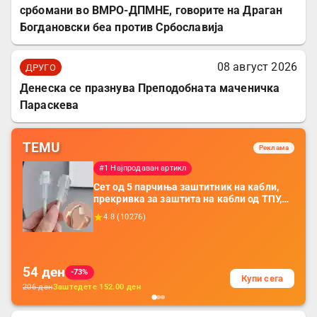
србомани во ВМРО-ДПМНЕ, говорите на Драган
Богдановски беа против Србославија
08 август 2026
ДРУГО
Денеска се празнува Преподобната маченичка
Параскева
TEMU
Реклама
#1 Најпродаван артикл
Сет од 5 парчиња заштитник на кабли,
прекривка за заштита на кабли од ТПУ,
додатоци за заштита на кабли, без
4.8
(
10276
)
батерија, за мобилни телефони, комплет
за заштита на податочни линии
54
ден
-73%
Купи сега
206
ден
Заштедете
152.00
ден