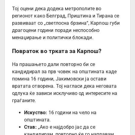
Тој оцени дека додека метрополите во
регионот како Белград, Приштина и Тирана се
развиваат со „светлосна брзина“, Карпош губи
драгоцени години поради неспособно
менаџирање и политички блокади.
Повраток во трката за Карпош?
На прашањето дали повторно би се
кандидирал за прв човек на општината каде
помина 16 години, Јакимовски ја остави
вратата отворена. Тој нагласи дека неговата
одлука ќе зависи исклучиво од интересите на
граѓаните.
Искуство:
16 години на чело на
општината.
Став:
„Ако е најдобро јас да се
кандидирам, повторно ќе го направам