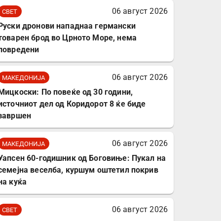
комплет за заштита на
06 август 2026
СВЕТ
податочни линии
Руски дронови нападнаа германски
товарен брод во Црното Море, нема
повредени
06 август 2026
МАКЕДОНИЈА
Мицкоски: По повеќе од 30 години,
источниот дел од Коридорот 8 ќе биде
завршен
06 август 2026
МАКЕДОНИЈА
Уапсен 60-годишник од Боговиње: Пукал на
семејна веселба, куршум оштетил покрив
на куќа
06 август 2026
СВЕТ