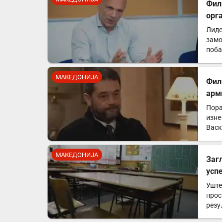
Фил
орг
Лиде
замо
поба
Прет
МАКЕДОНИЈА
Фил
арм
Пора
изне
Васк
упот
МАКЕДОНИЈА
Заг
усп
Уште
прос
резу