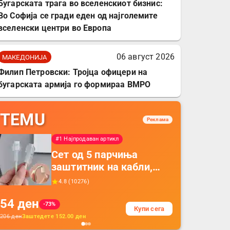
Бугарската трага во вселенскиот бизнис:
Во Софија се гради еден од најголемите
вселенски центри во Европа
06 август 2026
МАКЕДОНИЈА
Филип Петровски: Тројца офицери на
бугарската армија го формираа ВМРО
TEMU
Реклама
#1 Најпродаван артикл
Сет од 5 парчиња
заштитник на кабли,
прекривка за заштита
4.8
(
10276
)
на кабли од ТПУ,
54
ден
додатоци за заштита на
-73%
Купи сега
кабли, без батерија, за
206
ден
Заштедете
152.00
ден
мобилни телефони,