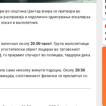
три во општина Центар вчера се претвори во
лна расправија и недолично однесување ескалираа
 локал и малолетник.
 започнал околу
20:00 часот
. Група малолетници
 угостителски објект лоциран во трговскиот
)
, го пријавил случајот во полиција, тврдејќи дека
ила само неколку минути подоцна. Околу
20:50
рвенција, сопственикот физички се пресметал со