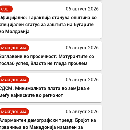
комплет за заштита на
06 август 2026
СВЕТ
податочни линии
Официјално: Тараклија станува општина со
специјален статус за заштита на Бугарите
во Молдавија
06 август 2026
МАКЕДОНИЈА
Заглавени во просечност: Матурантите со
послаб успех, Власта не гледа проблем
06 август 2026
МАКЕДОНИЈА
СДСМ: Минималната плата во земјава е
меѓу најниските во регионот
06 август 2026
МАКЕДОНИЈА
Алармантен демографски тренд: Бројот на
првачиња во Македонија намален за