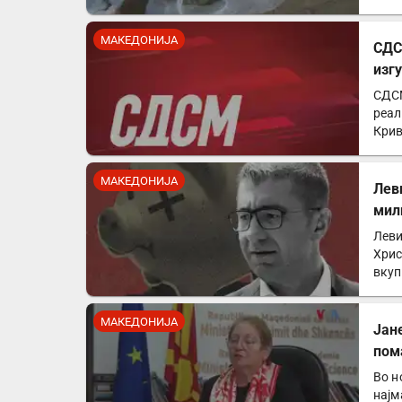
Пол
МАКЕДОНИЈА
СДС
изг
СДСМ
реал
Крив
за к
МАКЕДОНИЈА
Лев
мил
Леви
Хрис
вкуп
држ
МАКЕДОНИЈА
Јан
пом
Во н
најм