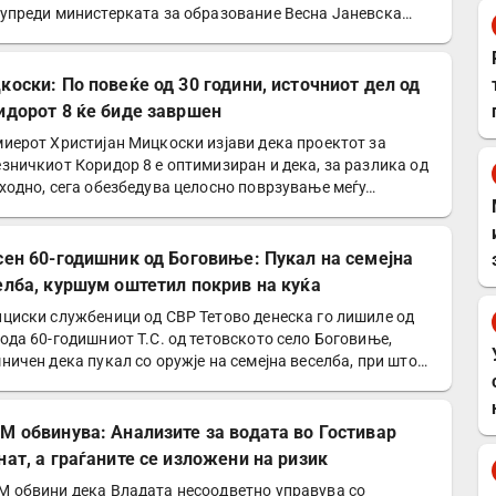
упреди министерката за образование Весна Јаневска…
коски: По повеќе од 30 години, источниот дел од
идорот 8 ќе биде завршен
иерот Христијан Мицкоски изјави дека проектот за
зничкиот Коридор 8 е оптимизиран и дека, за разлика од
ходно, сега обезбедува целосно поврзување меѓу…
сен 60-годишник од Боговиње: Пукал на семејна
елба, куршум оштетил покрив на куќа
циски службеници од СВР Тетово денеска го лишиле од
ода 60-годишниот Т.С. од тетовското село Боговиње,
ничен дека пукал со оружје на семејна веселба, при што…
М обвинува: Анализите за водата во Гостивар
нат, а граѓаните се изложени на ризик
 обвини дека Владата несоодветно управува со