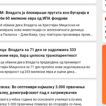
ициски…
М: Владата ја блокираше пругата кон Бугарија и
уби 60 милиони евра од ИПА фондови
 обвини дека Владата на Христијан Мицкоски не
изирала нова инвестиција со железничката делница
а Паланка – Деве Баир, туку повторно промовира проект
ој…
ица: Владата за 71 ден се задолжила 333
иони евра, бара целосна транспарентност
ца обвини дека Владата предводена од премиерот
тијан Мицкоски за 71 ден презела нови задолжувања во
на вредност од 333 милиони евра и оцени дека
авата…
евска: Во септември најмалку 3.000 првачиња
алку, демографскиот пад е загрижувачки
овата учебна година во основните училишта ќе има
алку 3.000 првачиња помалку во споредба со лани,