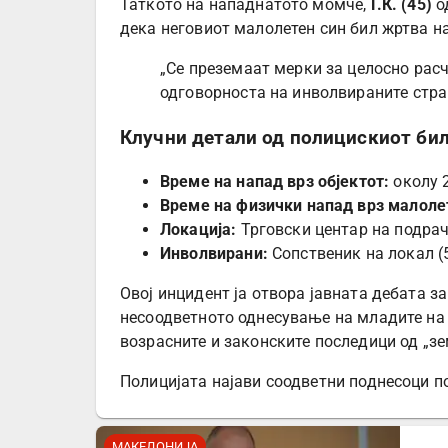
Таткото на нападнатото момче,
Г.К. (45)
од
дека неговиот малолетен син бил жртва на
„Се преземаат мерки за целосно рас
одговорноста на инволвираните стра
Клучни детали од полицискиот бил
Време на напад врз објектот:
околу 2
Време на физички напад врз малоле
Локација:
Трговски центар на подрачј
Инволвирани:
Сопственик на локал (
Овој инцидент ја отвора јавната дебата з
несоодветното однесување на младите на ј
возрасните и законските последици од „зе
Полицијата најави соодветни поднесоци п
МАКЕДОНИЈА