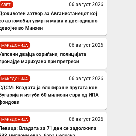
комплет за заштита на
06 август 2026
СВЕТ
податочни линии
Доживотен затвор за Авганистанецот кој
со автомобил усмрти мајка и двегодишно
девојче во Минхен
06 август 2026
МАКЕДОНИЈА
Уапсени двајца охриѓани, полицијата
пронајде марихуана при претреси
06 август 2026
МАКЕДОНИЈА
СДСМ: Владата ја блокираше пругата кон
Бугарија и изгуби 60 милиони евра од ИПА
фондови
06 август 2026
МАКЕДОНИЈА
Левица: Владата за 71 ден се задолжила
333 милиони евра, бара целосна