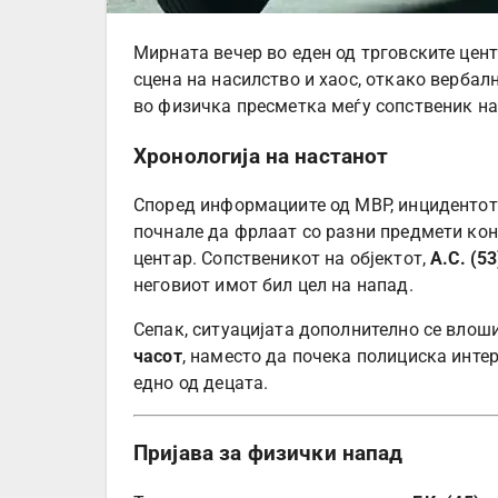
Мирната вечер во еден од трговските цен
сцена на насилство и хаос, откако верба
во физичка пресметка меѓу сопственик на
Хронологија на настанот
Според информациите од МВР, инцидентот
почнале да фрлаат со разни предмети кон
центар. Сопственикот на објектот,
А.С. (53
неговиот имот бил цел на напад.
Сепак, ситуацијата дополнително се влош
часот
, наместо да почека полициска инте
едно од децата.
Пријава за физички напад