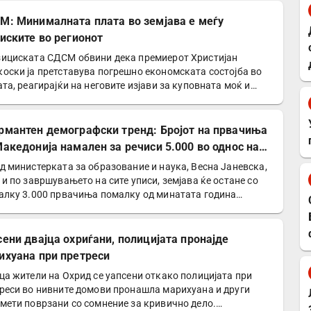
М: Минималната плата во земјава е меѓу
ниските во регионот
ициската СДСМ обвини дека премиерот Христијан
оски ја претставува погрешно економската состојба во
ата, реагирајќи на неговите изјави за куповната моќ и…
рмантен демографски тренд: Бројот на првачиња
Македонија намален за речиси 5.000 во однос на
и
д министерката за образование и наука, Весна Јаневска,
 и по завршувањето на сите уписи, земјава ќе остане со
алку 3.000 првачиња помалку од минатата година…
сени двајца охриѓани, полицијата пронајде
ихуана при претреси
ца жители на Охрид се уапсени откако полицијата при
реси во нивните домови пронашла марихуана и други
мети поврзани со сомнение за кривично дело.