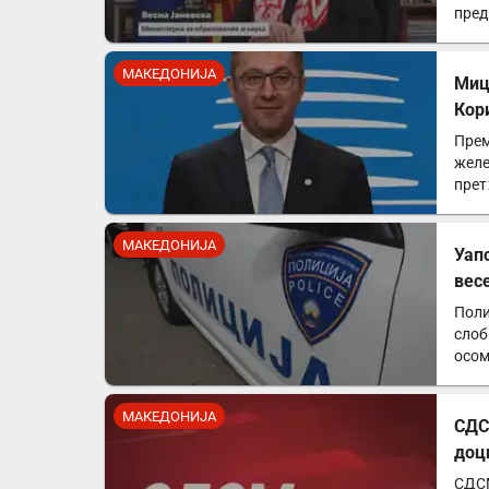
пред
МАКЕДОНИЈА
Миц
Кор
Прем
желе
прет
МАКЕДОНИЈА
Уап
вес
Поли
слоб
осом
МАКЕДОНИЈА
СДС
доц
СДСМ