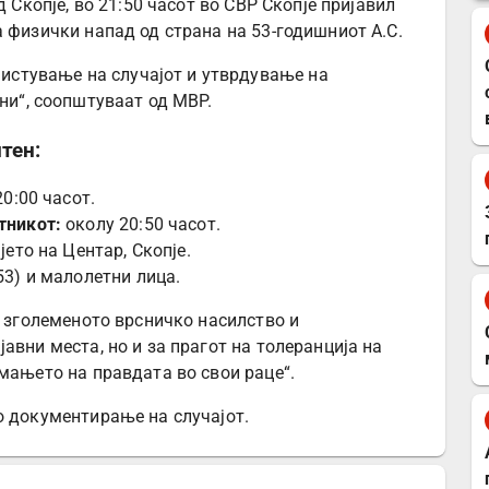
 Скопје, во 21:50 часот во СВР Скопје пријавил
 физички напад од страна на 53-годишниот А.С.
чистување на случајот и утврдување на
ни“, соопштуваат од МВР.
тен:
0:00 часот.
тникот:
околу 20:50 часот.
ето на Центар, Скопје.
53) и малолетни лица.
а зголеменото врсничко насилство и
авни места, но и за прагот на толеранција на
мањето на правдата во свои раце“.
о документирање на случајот.