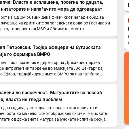
ипче: Власта е исплашена, посегна по децата,
анизаторите и напаѓачите мора да одговараат
рот на СДСМ обвини дека физичкиот напад е обид за
лчување на критиките за загадената вода во Гостивар и
ра одговорност од МВР и Обвинителството.
седателот…
ип Петровски: Тројца офицери на бугарската
ија го формираа ВМРО
нешниот пратеник и директор на Државниот архив
се интригантни тврдења во емисијата „Во Центар“ кај
о Ефтов, тврдејќи дека името ВМРО за првпат било
ребено…
лавени во просечност: Матурантите со послаб
ех, Власта не гледа проблем
 една година, уште една потврда за стагнацијата и
ечноста во македонскиот образовен систем. Најновите
лтати од државната матура за јунската испитна сесија…