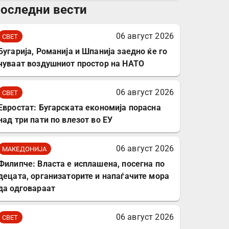
оследни вести
комплет за заштита на
податочни линии
06 август 2026
СВЕТ
Бугарија, Романија и Шпанија заедно ќе го
чуваат воздушниот простор на НАТО
06 август 2026
СВЕТ
Евростат: Бугарската економија порасна
над три пати по влезот во ЕУ
06 август 2026
МАКЕДОНИЈА
Филипче: Власта е исплашена, посегна по
децата, организаторите и напаѓачите мора
да одговараат
06 август 2026
СВЕТ