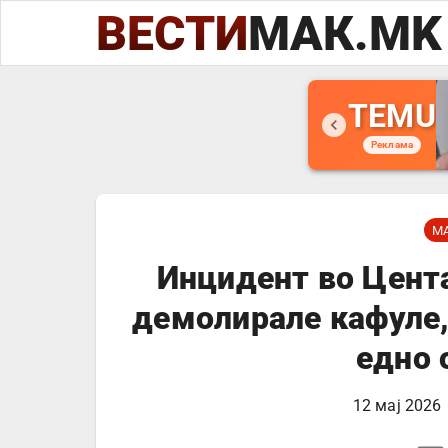
ВЕСТИ
МАК.MK
TEMU
Реклама
М
Инцидент во Цент
демолирале кафуле,
едно 
12 мај 2026