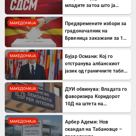
младите затоа што ја
кажаа вистината, но тие
не се плашат и ќе победат!
МАКЕДОНИЈА
Предвремените избори за
градоначалник на
Брвеница закажани за 18
октомври
МАКЕДОНИЈА
Бујар Османи: Кој го
отстранува албанскиот
јазик од граничните табли,
директно го крши законот!
МАКЕДОНИЈА
ДУИ обвинува: Владата го
фаворизира Коридорот
10Д на штета на
стратешкиот Коридор 8
МАКЕДОНИЈА
Арбер Адеми: Нов
скандал на Табановце –