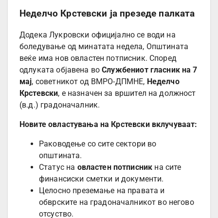
Неделчо Крстевски ја презеде палката
Додека Лукровски официјално се води на
боледување од минатата недела, Општината
веќе има нов овластен потписник. Според
одлуката објавена во
Службениот гласник на 7
мај
, советникот од ВМРО-ДПМНЕ,
Неделчо
Крстевски
, е назначен за вршител на должност
(в.д.) градоначалник.
Новите овластувања на Крстевски вклучуваат:
Раководење со сите сектори во
општината.
Статус на
овластен потписник
на сите
финансиски сметки и документи.
Целосно преземање на правата и
обврските на градоначалникот во негово
отсуство.