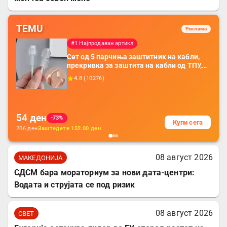
TEMU
Реклама
#1 Најпродаван артикл
Сет од 5 парчиња заштитник на кабли,
прекривка за заштита на кабли од ТПУ,
додатоци за заштита на кабли, без
4.8
(
10276
)
батерија, за мобилни телефони, комплет
за заштита на податочни линии
54
ден
-73%
Купи сега
206
ден
Заштедете
152.00
ден
08 август 2026
МАКЕДОНИЈА
СДСМ бара мораториум за нови дата-центри:
Водата и струјата се под ризик
08 август 2026
СВЕТ