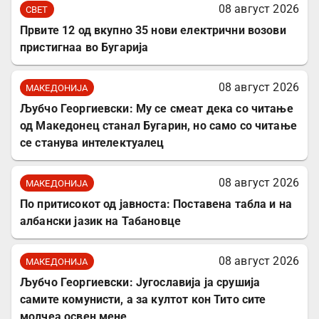
08 август 2026
СВЕТ
Првите 12 од вкупно 35 нови електрични возови
пристигнаа во Бугарија
08 август 2026
МАКЕДОНИЈА
Љубчо Георгиевски: Му се смеат дека со читање
од Македонец станал Бугарин, но само со читање
се станува интелектуалец
08 август 2026
МАКЕДОНИЈА
По притисокот од јавноста: Поставена табла и на
албански јазик на Табановце
08 август 2026
МАКЕДОНИЈА
Љубчо Георгиевски: Југославија ја срушија
самите комунисти, а за култот кон Тито сите
молчеа освен мене