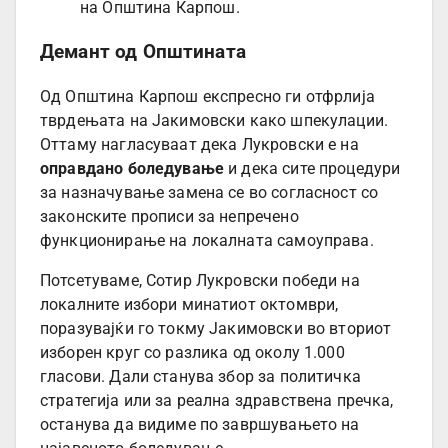
на Општина Карпош.
Демант од Општината
Од Општина Карпош експресно ги отфрлија
тврдењата на Јакимовски како шпекулации.
Оттаму нагласуваат дека Лукровски е на
оправдано боледување
и дека сите процедури
за назначување замена се во согласност со
законските прописи за непречено
функционирање на локалната самоуправа.
Потсетуваме, Сотир Лукровски победи на
локалните избори минатиот октомври,
поразувајќи го токму Јакимовски во вториот
изборен круг со разлика од околу 1.000
гласови. Дали станува збор за политичка
стратегија или за реална здравствена пречка,
останува да видиме по завршувањето на