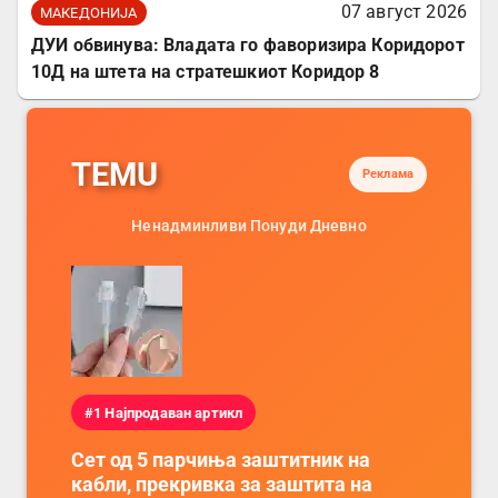
07 август 2026
МАКЕДОНИЈА
ДУИ обвинува: Владата го фаворизира Коридорот
10Д на штета на стратешкиот Коридор 8
TEMU
Реклама
Ненадминливи Понуди Дневно
#1 Најпродаван артикл
Сет од 5 парчиња заштитник на
кабли, прекривка за заштита на