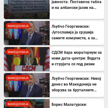
јавноста: Поставена табла
и на албански јазик на
Табановце
МАКЕДОНИЈА
Љубчо Георгиевски:
Југославија ја срушија
самите комунисти, а за
култот кон Тито сите
молчеа освен мене
МАКЕДОНИЈА
СДСМ бара мораториум за
нови дата-центри: Водата
и струјата се под ризик
МАКЕДОНИЈА
Љубчо Георгиевски: Никој
денес во Македонија не
зборува за бруталните
стрелања на цивили од
страна на Германците
МАКЕДОНИЈА
Борис Малагурски: