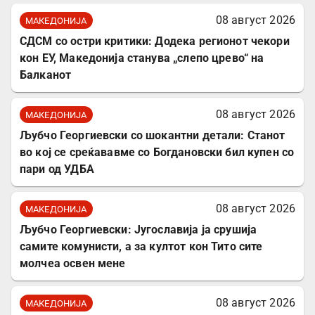
08 август 2026
МАКЕДОНИЈА
СДСМ со остри критики: Додека регионот чекори
кон ЕУ, Македонија станува „слепо црево“ на
Балканот
08 август 2026
МАКЕДОНИЈА
Љубчо Георгиевски со шокантни детали: Станот
во кој се среќававме со Богдановски бил купен со
пари од УДБА
08 август 2026
МАКЕДОНИЈА
Љубчо Георгиевски: Југославија ја срушија
самите комунисти, а за култот кон Тито сите
молчеа освен мене
08 август 2026
МАКЕДОНИЈА