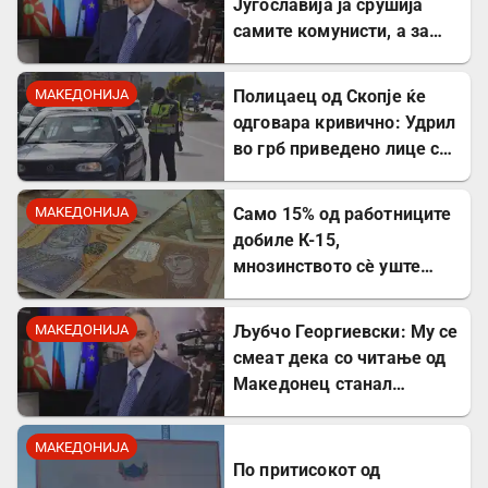
Југославија ја срушија
самите комунисти, а за
култот кон Тито сите
молчеа освен мене
МАКЕДОНИЈА
Полицаец од Скопје ќе
одговара кривично: Удрил
во грб приведено лице со
лисици на рацете
МАКЕДОНИЈА
Само 15% од работниците
добиле К-15,
мнозинството сè уште
чека
МАКЕДОНИЈА
Љубчо Георгиевски: Му се
смеат дека со читање од
Македонец станал
Бугарин, но само со
читање се станува
МАКЕДОНИЈА
интелектуалец
По притисокот од