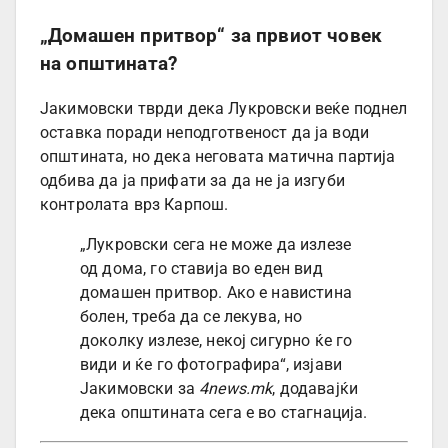
„Домашен притвор“ за првиот човек
на општината?
Јакимовски тврди дека Лукровски веќе поднел
оставка поради неподготвеност да ја води
општината, но дека неговата матична партија
одбива да ја прифати за да не ја изгуби
контролата врз Карпош.
„Лукровски сега не може да излезе
од дома, го ставија во еден вид
домашен притвор. Ако е навистина
болен, треба да се лекува, но
доколку излезе, некој сигурно ќе го
види и ќе го фотографира“, изјави
Јакимовски за
4news.mk
, додавајќи
дека општината сега е во стагнација.