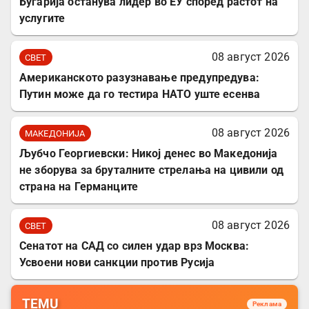
Бугарија останува лидер во ЕУ според растот на
услугите
08 август 2026
СВЕТ
Американското разузнавање предупредува:
Путин може да го тестира НАТО уште есенва
08 август 2026
МАКЕДОНИЈА
Љубчо Георгиевски: Никој денес во Македонија
не зборува за бруталните стрелања на цивили од
страна на Германците
08 август 2026
СВЕТ
Сенатот на САД со силен удар врз Москва:
Усвоени нови санкции против Русија
TEMU
Реклама