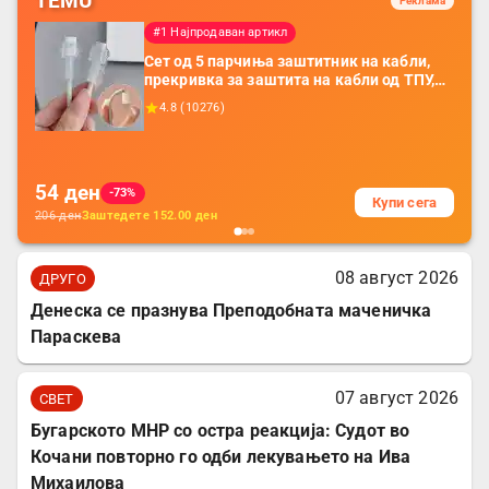
TEMU
Реклама
#1 Најпродаван артикл
Сет од 5 парчиња заштитник на кабли,
прекривка за заштита на кабли од ТПУ,
додатоци за заштита на кабли, без
4.8
(
10276
)
батерија, за мобилни телефони, комплет
за заштита на податочни линии
54
ден
-73%
Купи сега
206
ден
Заштедете
152.00
ден
08 август 2026
ДРУГО
Денеска се празнува Преподобната маченичка
Параскева
07 август 2026
СВЕТ
Бугарското МНР со остра реакција: Судот во
Кочани повторно го одби лекувањето на Ива
Михаилова