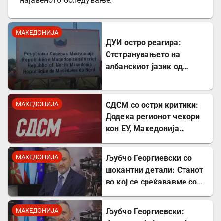
најавеното боледување.
МАКЕДОНИЈА
ДУИ остро реагира:
Отстранувањето на
албанскиот јазик од
таблите на Табановце е
тешка провокација
МАКЕДОНИЈА
СДСМ со остри критики:
Додека регионот чекори
кон ЕУ, Македонија
станува „слепо црево“ на
Балканот
МАКЕДОНИЈА
Љубчо Георгиевски со
шокантни детали: Станот
во кој се среќававме со
Богдановски бил купен со
пари од УДБА
МАКЕДОНИЈА
Љубчо Георгиевски: