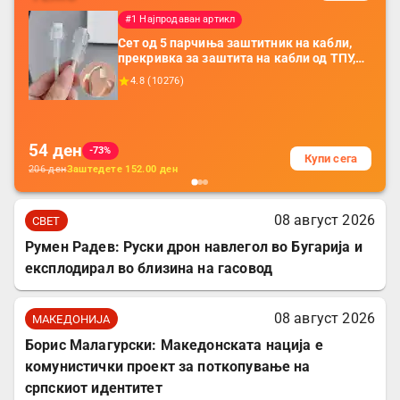
#1 Најпродаван артикл
Сет од 5 парчиња заштитник на кабли,
прекривка за заштита на кабли од ТПУ,
додатоци за заштита на кабли, без
4.8
(
10276
)
батерија, за мобилни телефони, комплет
за заштита на податочни линии
54
ден
-73%
Купи сега
206
ден
Заштедете
152.00
ден
08 август 2026
СВЕТ
Румен Радев: Руски дрон навлегол во Бугарија и
експлодирал во близина на гасовод
08 август 2026
МАКЕДОНИЈА
Борис Малагурски: Македонската нација е
комунистички проект за поткопување на
српскиот идентитет