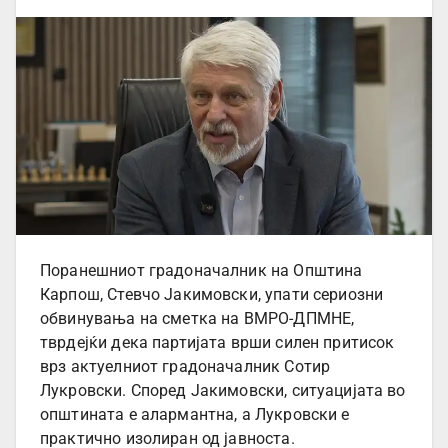
Поранешниот градоначалник на Општина
Карпош, Стевчо Јакимовски, упати сериозни
обвинувања на сметка на ВМРО-ДПМНЕ,
тврдејќи дека партијата врши силен притисок
врз актуелниот градоначалник Сотир
Лукровски. Според Јакимовски, ситуацијата во
општината е алармантна, а Лукровски е
практично изолиран од јавноста.