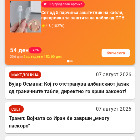
#1 Најпродаван артикл
Сет од 5 парчиња заштитник на кабли,
прекривка за заштита на кабли од ТПУ,
додатоци за заштита на кабли, без
4.8
(
10276
)
батерија, за мобилни телефони, комплет
за заштита на податочни линии
54
ден
-73%
Купи сега
206
ден
Заштедете
152.00
ден
07 август 2026
МАКЕДОНИЈА
Бујар Османи: Кој го отстранува албанскиот јазик
од граничните табли, директно го крши законот!
07 август 2026
СВЕТ
Трамп: Војната со Иран ќе заврши „многу
наскоро“