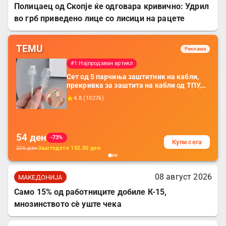
Полицаец од Скопје ќе одговара кривично: Удрил
во грб приведено лице со лисици на рацете
TEMU
Реклама
#1 Најпродаван артикл
Сет од 5 парчиња заштитник на кабли,
прекривка за заштита на кабли од ТПУ,
додатоци за заштита на кабли, без
4.8
(
10276
)
батерија, за мобилни телефони, комплет
за заштита на податочни линии
54
ден
-73%
Купи сега
206
ден
Заштедете
152.00
ден
08 август 2026
МАКЕДОНИЈА
Само 15% од работниците добиле К-15,
мнозинството сè уште чека