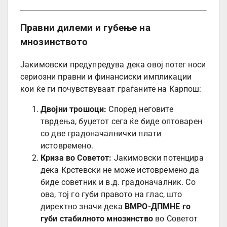
Правни дилеми и губење на
мнозинството
Јакимовски предупредува дека овој потег носи
сериозни правни и финансиски импликации
кои ќе ги почувствуваат граѓаните на Карпош:
Двојни трошоци:
Според неговите
тврдења, буџетот сега ќе биде оптоварен
со две градоначалнички плати
истовремено.
Криза во Советот:
Јакимовски потенцира
дека Крстевски не може истовремено да
биде советник и в.д. градоначалник. Со
ова, тој го губи правото на глас, што
директно значи дека
ВМРО-ДПМНЕ го
губи стабилното мнозинство
во Советот