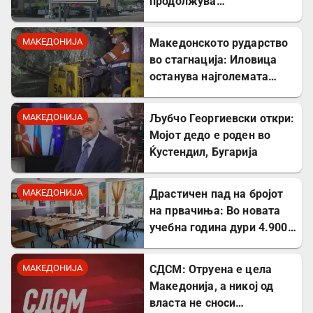
продолжува
дискриминацијата кон
албанскиот јазик
МАКЕДОНИЈА
Македонското рударство
во стагнација: Иловица
останува најголемата
неискористена можност
за економски раст
МАКЕДОНИЈА
Љубчо Георгиевски откри:
Мојот дедо е роден во
Ќустендил, Бугарија
МАКЕДОНИЈА
Драстичен пад на бројот
на првачиња: Во новата
учебна година дури 4.900
помалку ученици во прво
одделение
МАКЕДОНИЈА
СДСМ: Отруена е цела
Македонија, а никој од
власта не сноси