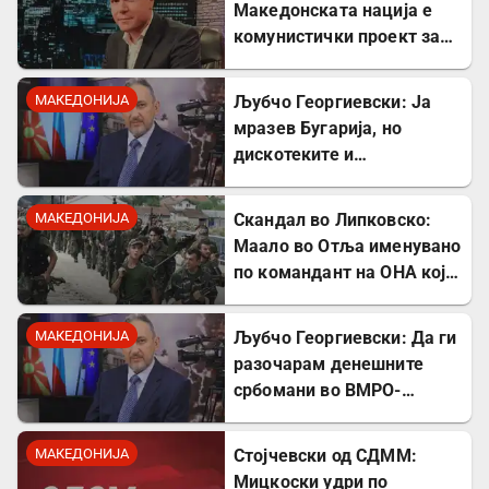
Македонската нација е
комунистички проект за
поткопување на српскиот
идентитет
МАКЕДОНИЈА
Љубчо Георгиевски: Ја
мразев Бугарија, но
дискотеките и
рестораните на Црното
море ми ја сменија
МАКЕДОНИЈА
Скандал во Липковско:
сликата
Маало во Отља именувано
по командант на ОНА кој
се бореше против
државата
МАКЕДОНИЈА
Љубчо Георгиевски: Да ги
разочарам денешните
србомани во ВМРО-
ДПМНЕ, говорите на
Драган Богдановски беа
МАКЕДОНИЈА
Стојчевски од СДММ:
против Србославија
Мицкоски удри по