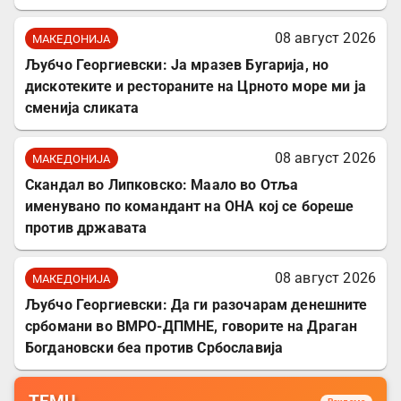
08 август 2026
МАКЕДОНИЈА
Љубчо Георгиевски: Ја мразев Бугарија, но
дискотеките и рестораните на Црното море ми ја
сменија сликата
08 август 2026
МАКЕДОНИЈА
Скандал во Липковско: Маало во Отља
именувано по командант на ОНА кој се бореше
против државата
08 август 2026
МАКЕДОНИЈА
Љубчо Георгиевски: Да ги разочарам денешните
србомани во ВМРО-ДПМНЕ, говорите на Драган
Богдановски беа против Србославија