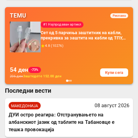
одговараат
TEMU
Реклама
#1 Најпродаван артикл
Сет од 5 парчиња заштитник на кабли,
прекривка за заштита на кабли од ТПУ,
додатоци за заштита на кабли, без
4.8
(
10276
)
батерија, за мобилни телефони, комплет
за заштита на податочни линии
54
ден
-73%
Купи сега
206
ден
Заштедете
152.00
ден
Последни вести
08 август 2026
МАКЕДОНИЈА
ДУИ остро реагира: Отстранувањето на
албанскиот јазик од таблите на Табановце е
тешка провокација