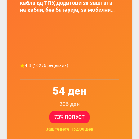
кабли од ТПУ, додатоци за заштита
на кабли, без батерија, за мобилни
телефони, комплет за заштита на
податочни линии
4.8
(
10276
рецензии)
54
ден
206
ден
73
% ПОПУСТ
Заштедете
152.00
ден