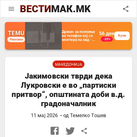
ВЕСТИ
МАК.MK
TEMU
Држач за полнење
56
ден
на телефон кој се
Купи
-35%
Реклама
монтира на ѕид -
Мултифункционален
пластичен
организатор за
чување на покрај
кревет и за ТВ
далечински
МАКЕДОНИЈА
управувач
Јакимовски тврди дека
Лукровски е во „партиски
притвор“, општината доби в.д.
градоначалник
11 мај 2026
• од
Темелко Тошев