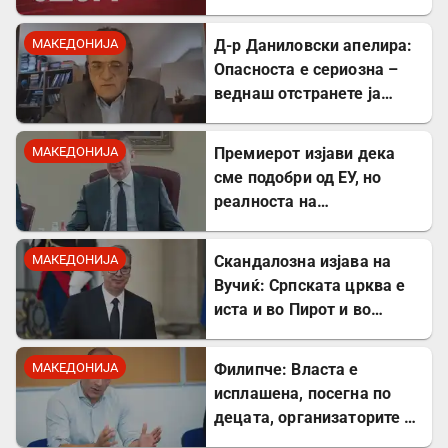
одговорност
МАКЕДОНИЈА
Д-р Даниловски апелира:
Опасноста е сериозна –
веднаш отстранете ја
застоената вода за да се
заштитите од
МАКЕДОНИЈА
Премиерот изјави дека
западнонилска треска!
сме подобри од ЕУ, но
реалноста на
потрошувачката кошница
го демантира
МАКЕДОНИЈА
Скандалозна изјава на
Вучиќ: Српската црква е
иста и во Пирот и во
Скопје
МАКЕДОНИЈА
Филипче: Власта е
исплашена, посегна по
децата, организаторите и
напаѓачите мора да