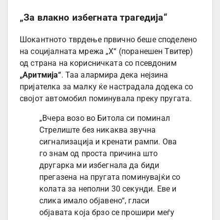
„За влакно избегната трагедија“
Шокантното тврдење првично беше споделено
на социјалната мрежа „Х“ (поранешен Твитер)
од страна на корисничката со псевдоним
„Аритмија“
. Таа алармира дека нејзина
пријателка за малку ќе настрадала додека со
својот автомобил поминувала преку пругата.
„Вчера возо во Битола си поминал
Стрелиште без никаква звучна
сигнализација и кренати рампи. Ова
го знам од проста причина што
другарка ми избегнала да биди
прегазена на пругата поминувајќи со
колата за неполни 30 секунди. Еве и
слика имало објавено“, гласи
објавата која брзо се прошири меѓу