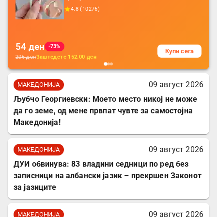
додатоци за заштита на кабли, без
4.8
(
10276
)
батерија, за мобилни телефони, комплет
за заштита на податочни линии
54
ден
-73%
Купи сега
206
ден
Заштедете
152.00
ден
09 август 2026
МАКЕДОНИЈА
Љубчо Георгиевски: Моето место никој не може
да го земе, од мене првпат чувте за самостојна
Македонија!
09 август 2026
МАКЕДОНИЈА
ДУИ обвинува: 83 владини седници по ред без
записници на албански јазик – прекршен Законот
за јазиците
09 август 2026
МАКЕДОНИЈА