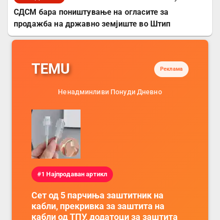
СДСМ бара поништување на огласите за
продажба на државно земјиште во Штип
TEMU
Реклама
Ненадминливи Понуди Дневно
#1 Најпродаван артикл
Сет од 5 парчиња заштитник на
кабли, прекривка за заштита на
кабли од ТПУ, додатоци за заштита