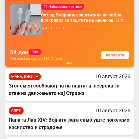
#1 Најпродаван артикл
Сет од 5 парчиња заштитник на кабли,
прекривка за заштита на кабли од ТПУ,
додатоци за заштита на кабли, без
4.8
(
10276
)
батерија, за мобилни телефони, комплет
за заштита на податочни линии
54
ден
-73%
Купи сега
206
ден
Заштедете
152.00
ден
10 август 2026
МАКЕДОНИЈА
Зголемен сообраќај на патиштата, несреќа го
отежна движењето кај Стража
10 август 2026
СВЕТ
Папата Лав XIV: Војната раѓа само уште поголемо
насилство и страдање