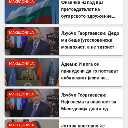
МАКЕДОНИЈА
Физички напад врз
застане на чело на ВМРО.
претседателот на
бугарското здружение
„Шемето“: Инцидентот се
случил пред неговиот
МАКЕДОНИЈА
Љубчо Георгиевски: Дедо
двегодишен внук
ми беше југословенски
монархист, а не титоист
МАКЕДОНИЈА
Адеми: И кога се
принудени да го постават
албанскиот јазик на
таблите, тоа го прават со
правописни грешки
МАКЕДОНИЈА
Љубчо Георгиевски:
Најголемата опасност за
Македонија доаѓа од
Србија
МАКЕДОНИЈА
Јотова повторно ќе