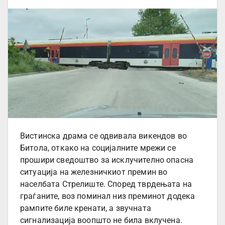
Вистинска драма се одвивала викендов во
Битола, откако на социјалните мрежи се
прошири сведоштво за исклучително опасна
ситуација на железничкиот премин во
населбата Стрелиште. Според тврдењата на
граѓаните, воз поминал низ преминот додека
рампите биле кренати, а звучната
сигнализација воопшто не била вклучена.