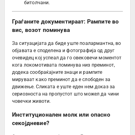
битолчани.
Граѓаните документираат: Рампите во
вис, возот поминува
За ситуацијата да биде уште поалармантна, во
објавата е споделена и фотографија од друг
очевидец кој успеал да го овековечи моментот
кога локомотивата поминува низ преминот,
додека сообраќајните знаци и рампите
мируваат како преминот да е слободен за
движење. Сликата е уште еден нем доказ за
сериозноста на пропустот што можел да чини
човечки животи.
Институционален молк или опасно
секојдневие?