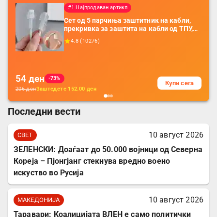
#1 Најпродаван артикл
Сет од 5 парчиња заштитник на кабли,
прекривка за заштита на кабли од ТПУ,
додатоци за заштита на кабли, без
4.8
(
10276
)
батерија, за мобилни телефони, комплет
за заштита на податочни линии
54
ден
-73%
Купи сега
206
ден
Заштедете
152.00
ден
Последни вести
10 август 2026
СВЕТ
ЗЕЛЕНСКИ: Доаѓаат до 50.000 војници од Северна
Кореја – Пјонгјанг стекнува вредно воено
искуство во Русија
10 август 2026
МАКЕДОНИЈА
Таравари: Коалицијата ВЛЕН е само политички