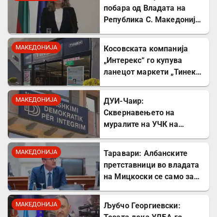
побара од Владата на
Република С. Македонија
соработка за лекувањето
на Ива Михаилова
МАКЕДОНИЈА
Косовската компанија
„Интерекс“ го купува
ланецот маркети „Тинекс“
во Македонија
МАКЕДОНИЈА
ДУИ-Чаир:
Сквернавењето на
муралите на УЧК на
годишнината од смртта на
Командант Тели е тешка
МАКЕДОНИЈА
Таравари: Албанските
провокација
претставници во владата
на Мицкоски се само за
декор
МАКЕДОНИЈА
Љубчо Георгиевски: