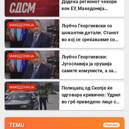
Додека регионот чекори
кон ЕУ, Македонија
станува „слепо црево“ на
Балканот
МАКЕДОНИЈА
Љубчо Георгиевски со
шокантни детали: Станот
во кој се среќававме со
Богдановски бил купен со
пари од УДБА
МАКЕДОНИЈА
Љубчо Георгиевски:
Југославија ја срушија
самите комунисти, а за
култот кон Тито сите
молчеа освен мене
МАКЕДОНИЈА
Полицаец од Скопје ќе
одговара кривично: Удрил
во грб приведено лице со
лисици на рацете
TEMU
Реклама