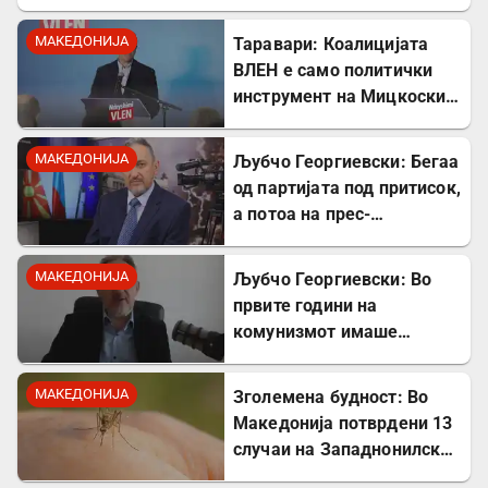
МАКЕДОНИЈА
Таравари: Коалицијата
ВЛЕН е само политички
инструмент на Мицкоски,
Албанците во владата се
само декор
МАКЕДОНИЈА
Љубчо Георгиевски: Бегаа
од партијата под притисок,
а потоа на прес-
конференции нè
обвинуваа за
МАКЕДОНИЈА
Љубчо Георгиевски: Во
бугарофилија
првите години на
комунизмот имаше
поголем глад отколку за
време на бугарската
МАКЕДОНИЈА
Зголемена будност: Во
окупација
Македонија потврдени 13
случаи на Западнонилска
треска