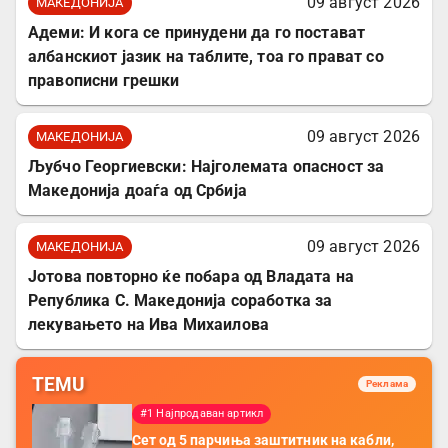
09 август 2026
МАКЕДОНИЈА
Адеми: И кога се принудени да го постават
албанскиот јазик на таблите, тоа го прават со
правописни грешки
09 август 2026
МАКЕДОНИЈА
Љубчо Георгиевски: Најголемата опасност за
Македонија доаѓа од Србија
09 август 2026
МАКЕДОНИЈА
Јотова повторно ќе побара од Владата на
Република С. Македонија соработка за
лекувањето на Ива Михаилова
TEMU
Реклама
#1 Најпродаван артикл
Сет од 5 парчиња заштитник на кабли,