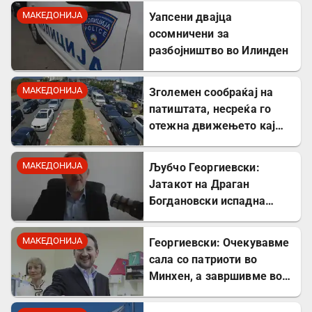
МАКЕДОНИЈА
Уапсени двајца
осомничени за
разбојништво во Илинден
МАКЕДОНИЈА
Зголемен сообраќај на
патиштата, несреќа го
отежна движењето кај
Стража
МАКЕДОНИЈА
Љубчо Георгиевски:
Јатакот на Драган
Богдановски испадна
соработник на УДБА
МАКЕДОНИЈА
Георгиевски: Очекувавме
сала со патриоти во
Минхен, а завршивме во
шок кога Драган
Богдановски одби да