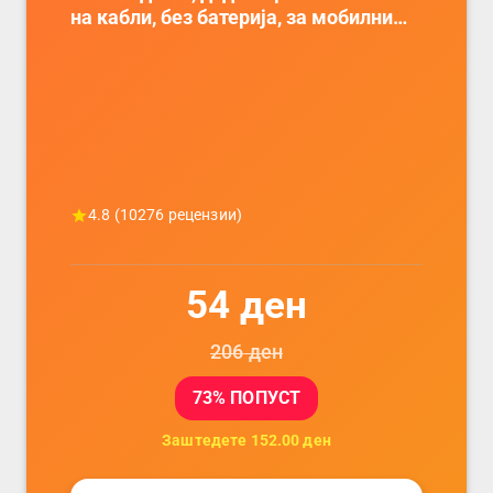
на кабли, без батерија, за мобилни
телефони, комплет за заштита на
податочни линии
4.8
(
10276
рецензии)
54
ден
206
ден
73
% ПОПУСТ
Заштедете
152.00
ден