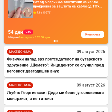
Сет од 5 парчиња заштитник на кабли,
прекривка за заштита на кабли од ТПУ,
додатоци за заштита на кабли, без
4.8
(
10276
)
батерија, за мобилни телефони, комплет
за заштита на податочни линии
54
ден
-73%
Купи сега
206
ден
Заштедете
152.00
ден
09 август 2026
МАКЕДОНИЈА
Физички напад врз претседателот на бугарското
здружение „Шемето“: Инцидентот се случил пред
неговиот двегодишен внук
09 август 2026
МАКЕДОНИЈА
Љубчо Георгиевски: Дедо ми беше југословенски
монархист, а не титоист