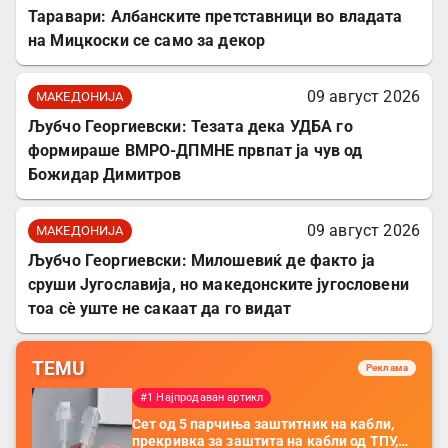
Таравари: Албанските претставници во владата
на Мицкоски се само за декор
09 август 2026
МАКЕДОНИЈА
Љубчо Георгиевски: Тезата дека УДБА го
формираше ВМРО-ДПМНЕ првпат ја чув од
Божидар Димитров
09 август 2026
МАКЕДОНИЈА
Љубчо Георгиевски: Милошевиќ де факто ја
сруши Југославија, но македонските југословени
тоа сè уште не сакаат да го видат
TEMU
Реклама
#1 Најпродаван артикл
Сет од 5 парчиња заштитник на кабли,
прекривка за заштита на кабли од ТПУ,