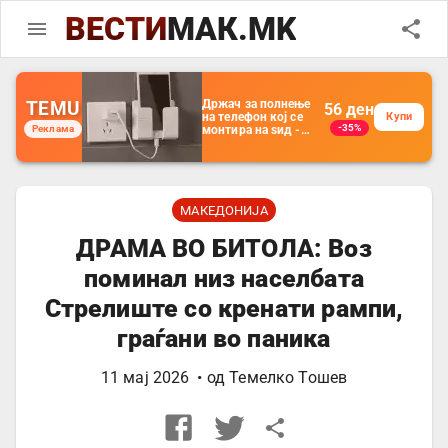
ВЕСТИ
МАК.MK
TEMU
Држач за полнење
56
ден
на телефон кој се
Купи
-35%
Реклама
монтира на ѕид -
Мултифункционален
пластичен
организатор за
чување на покрај
кревет и за ТВ
далечински
МАКЕДОНИЈА
управувач
ДРАМА ВО БИТОЛА: Воз
поминал низ населбата
Стрелиште со кренати рампи,
граѓани во паника
11 мај 2026
• од
Темелко Тошев