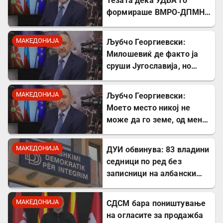
Тезата дека УДБА го
формираше ВМРО-ДПМНЕ
првпат ја чув од Божидар
Димитров
МАКЕДОНИЈА
Љубчо Георгиевски:
Милошевиќ де факто ја
сруши Југославија, но
македонските југословени
тоа сè уште не сакаат да
МАКЕДОНИЈА
Љубчо Георгиевски:
го видат
Моето место никој не
може да го земе, од мене
првпат чувте за
самостојна Македонија!
МАКЕДОНИЈА
ДУИ обвинува: 83 владини
седници по ред без
записници на албански
јазик – прекршен Законот
за јазиците
МАКЕДОНИЈА
СДСМ бара поништување
на огласите за продажба