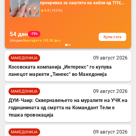
прекривка за заштита на кабли од ТПУ,
додатоци за заштита на кабли, без
4.8
(
10276
)
батерија, за мобилни телефони, комплет
за заштита на податочни линии
54
ден
-73%
Купи сега
206
ден
Заштедете
152.00
ден
09 август 2026
МАКЕДОНИЈА
Косовската компанија „Интерекс“ го купува
ланецот маркети „Тинекс“ во Македонија
09 август 2026
МАКЕДОНИЈА
ДУИ-Чаир: Сквернавењето на муралите на УЧК на
годишнината од смртта на Командант Тели е
тешка провокација
09 август 2026
МАКЕДОНИЈА