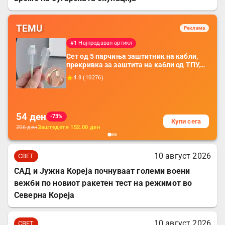
TEMU
Реклама
#1 Најпродаван артикл
Сет од 5 парчиња заштитник на кабли,
прекривка за заштита на кабли од ТПУ,
додатоци за заштита на кабли, без
4.8
(
10276
)
батерија, за мобилни телефони, комплет
за заштита на податочни линии
54
ден
-73%
Купи сега
206
ден
Заштедете
152.00
ден
10 август 2026
СВЕТ
САД и Јужна Кореја почнуваат големи воени
вежби по новиот ракетен тест на режимот во
Северна Кореја
10 август 2026
СВЕТ