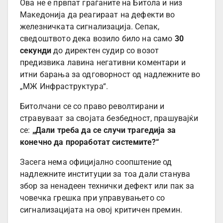
Ова не е првпат граѓаните на Битола и низ
Македонија да реагираат на дефекти во
железничката сигнализација. Сепак,
сведоштвото дека возило било на само
30
секунди
до директен судир со возот
предизвика лавина негативни коментари и
итни барања за одговорност од надлежните во
„МЖ Инфраструктура“.
Битолчани се со право револтирани и
стравуваат за својата безбедност, прашувајќи
се:
„Дали треба да се случи трагедија за
конечно да проработат системите?“
Засега нема официјално соопштение од
надлежните институции за тоа дали станува
збор за ненадеен технички дефект или пак за
човечка грешка при управувањето со
сигнализацијата на овој критичен премин.