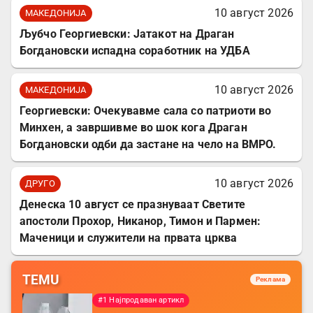
10 август 2026
МАКЕДОНИЈА
Љубчо Георгиевски: Јатакот на Драган
Богдановски испадна соработник на УДБА
10 август 2026
МАКЕДОНИЈА
Георгиевски: Очекувавме сала со патриоти во
Минхен, а завршивме во шок кога Драган
Богдановски одби да застане на чело на ВМРО.
10 август 2026
ДРУГО
Денеска 10 август се празнуваат Светите
апостоли Прохор, Никанор, Тимон и Пармен:
Маченици и служители на првата црква
TEMU
Реклама
#1 Најпродаван артикл