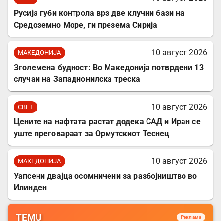
Русија губи контрола врз две клучни бази на
Средоземно Море, ги презема Сирија
10 август 2026
МАКЕДОНИЈА
Зголемена будност: Во Македонија потврдени 13
случаи на Западнонилска треска
10 август 2026
СВЕТ
Цените на нафтата растат додека САД и Иран се
уште преговараат за Ормутскиот Теснец
10 август 2026
МАКЕДОНИЈА
Уапсени двајца осомничени за разбојништво во
Илинден
TEMU
Реклама