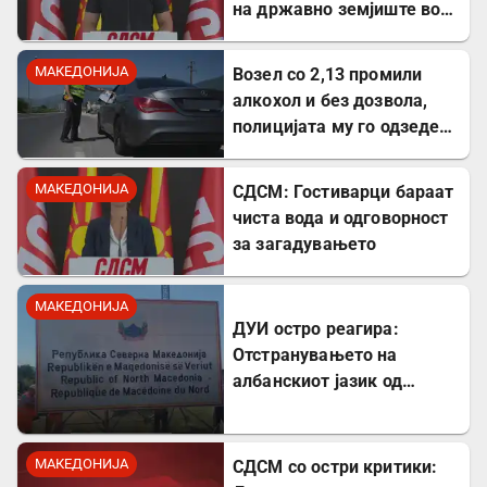
на државно земјиште во
Штип
МАКЕДОНИЈА
Возел со 2,13 промили
алкохол и без дозвола,
полицијата му го одзеде
возилото
МАКЕДОНИЈА
СДСМ: Гостиварци бараат
чиста вода и одговорност
за загадувањето
МАКЕДОНИЈА
ДУИ остро реагира:
Отстранувањето на
албанскиот јазик од
таблите на Табановце е
тешка провокација
МАКЕДОНИЈА
СДСМ со остри критики: