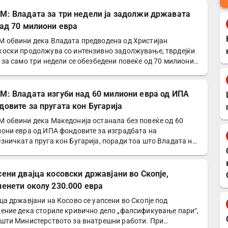
М: Владата за три недели ја задолжи државата
над 70 милиони евра
 обвини дека Владата предводена од Христијан
оски продолжува со интензивно задолжување, тврдејќи
 за само три недели се обезбедени повеќе од 70 милиони
а…
М: Владата изгуби над 60 милиони евра од ИПА
довите за пругата кон Бугарија
 обвини дека Македонија останала без повеќе од 60
они евра од ИПА фондовите за изградбата на
зничката пруга кон Бугарија, поради тоа што Владата не
рала…
сени двајца косовски државјани во Скопје,
ленети околу 230.000 евра
ца државјани на Косово се уапсени во Скопје под
ение дека сториле кривично дело „фалсификување пари“,
шти Министерството за внатрешни работи. При