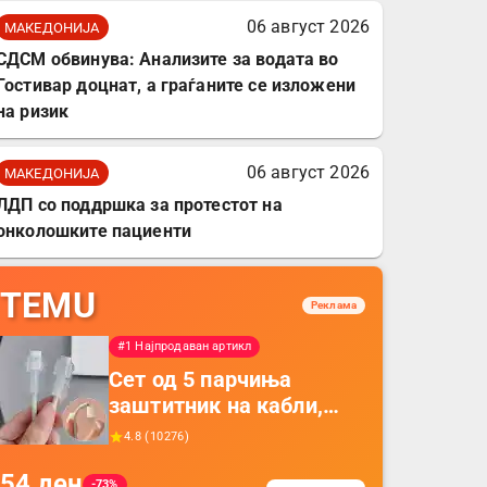
06 август 2026
МАКЕДОНИЈА
СДСМ обвинува: Анализите за водата во
Гостивар доцнат, а граѓаните се изложени
на ризик
06 август 2026
МАКЕДОНИЈА
ЛДП со поддршка за протестот на
онколошките пациенти
TEMU
Реклама
#1 Најпродаван артикл
Сет од 5 парчиња
заштитник на кабли,
прекривка за заштита
4.8
(
10276
)
на кабли од ТПУ,
54
ден
додатоци за заштита на
-73%