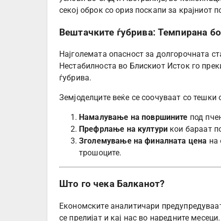
секој оброк со ориз поскапи за крајниот 
Вештачките ѓубрива: Темпирана бо
Најголемата опасност за долгорочната с
Нестабилноста во Блискиот Исток го пре
ѓубрива.
Земјоделците веќе се соочуваат со тешки 
Намалување на површините
под пчен
Префрлање на култури
кои бараат п
Зголемување на финалната цена
на 
трошоците.
Што го чека Балканот?
Економските аналитичари предупредуваат
се прелијат и кај нас во наредните месеци