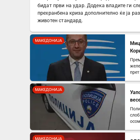
бидат први на удар. Додека владите ги сл
прехранбена криза дополнително ќе ја раз
животен стандард.
МАКЕДОНИЈА
Миц
Кор
Прем
желе
прет
МАКЕДОНИЈА
Уап
вес
Поли
слоб
осом
МАКЕДОНИЈА