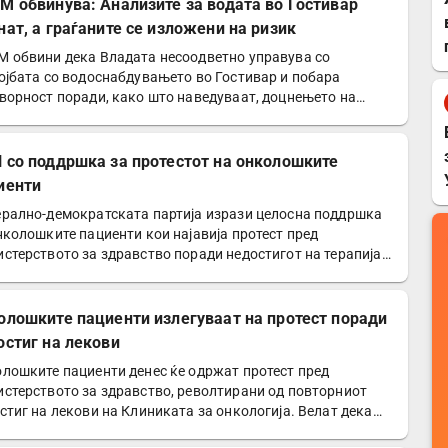
М обвинува: Анализите за водата во Гостивар
нат, а граѓаните се изложени на ризик
 обвини дека Владата несоодветно управува со
ојбата со водоснабдувањето во Гостивар и побара
ворност поради, како што наведуваат, доцнењето на
изите за…
 со поддршка за протестот на онколошките
иенти
рално-демократската партија изрази целосна поддршка
нколошките пациенти кои најавија протест пред
стерството за здравство поради недостигот на терапија.
олошките пациенти излегуваат на протест поради
остиг на лекови
лошките пациенти денес ќе одржат протест пред
стерството за здравство, револтирани од повторниот
стиг на лекови на Клиниката за онкологија. Велат дека
ите…