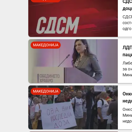
СДС
доц
СДСМ
сост
одго
анал
МАКЕДОНИЈА
ЛДП
пац
Либе
за о
Мини
Од…
МАКЕДОНИЈА
Онк
нед
Онко
Мини
недо
чест