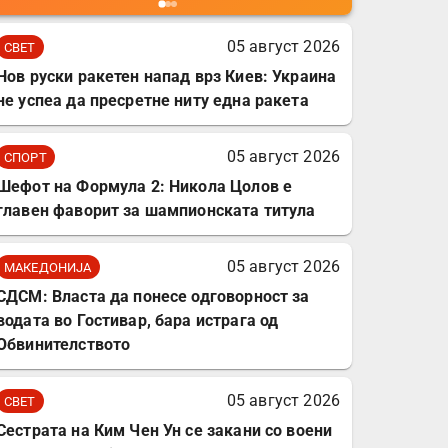
мобилни телефони,
комплет за заштита на
05 август 2026
СВЕТ
податочни линии
Нов руски ракетен напад врз Киев: Украина
не успеа да пресретне ниту една ракета
05 август 2026
СПОРТ
Шефот на Формула 2: Никола Цолов е
главен фаворит за шампионската титула
05 август 2026
МАКЕДОНИЈА
СДСМ: Власта да понесе одговорност за
водата во Гостивар, бара истрага од
Обвинителството
05 август 2026
СВЕТ
Сестрата на Ким Чен Ун се закани со воени