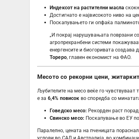
Индексот на растителни масла
скокн
Достигнато е највисокото ниво на цен
Поскапувањето ги опфаќа палминото,
„И покрај нарушувањата поврзани со
агропрехранбени системи покажуваат 
енергенсите и биогоривата создава 
Тореро
, главен економист на ФАО.
Месото со рекорни цени, житаркит
Љубителите на месо веќе го чувствуваат 
е за
6,4% повисок
во споредба со минатат
Говедско месо:
Рекорден раст порад
Свинско месо:
Поскапување во ЕУ по
Паралелно, цената на пченицата пораснала
услови во САД и Австралија, во комбинациј