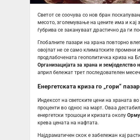
Светот се соочува со нов бран поскапува
месото, зголемување на цените има и кај 
ѓубрива се закануваат драстично да ги по
Глобалните пазари на храна повторно вле
овојпат не се само климатските промени 
продлабочената геополитичка криза на Бл
Организацијата за храна и земјоделство 
април бележат трет последователен месеч
Енергетската криза го „гори“ пазар
Индексот на светските цени на храната в
проценти во однос на март. Оваа дестабил
енергетски трошоци и кризата околу
Орму
крева цената на нафтата.
Најдраматичен скок е забележан кај раст