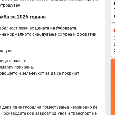
потрошувач.
мба за 2026 година
табилност лежи во
цената на ѓубривата
.
кина нормалното снабдување со уреа и фосфатни
одлуки:
ица и пченка.
омалку прихрана.
овошјето и зеленчукот за да се покријат
 дека овие глобални поместувања неминовно ќе
. Производите кои зависат од увоз и транспорт ќе