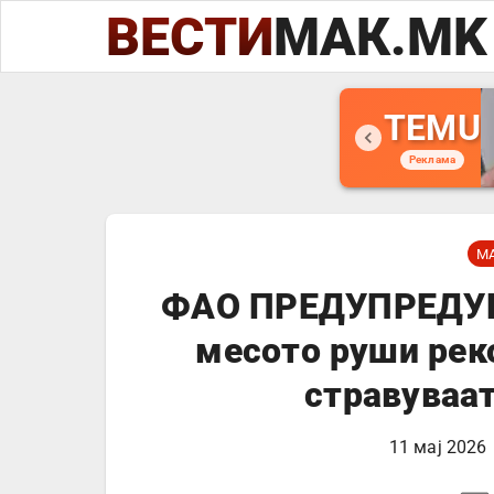
ВЕСТИ
МАК.MK
TEMU
Реклама
М
ФАО ПРЕДУПРЕДУВА
месото руши рек
стравуваат
11 мај 2026