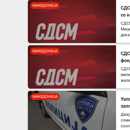
МАКЕДОНИЈА
СДС
со 
СДСМ
Мицк
дека
евр
МАКЕДОНИЈА
СДС
фон
СДСМ
мили
желе
изб
МАКЕДОНИЈА
Уап
зап
Двај
сомн
сооп