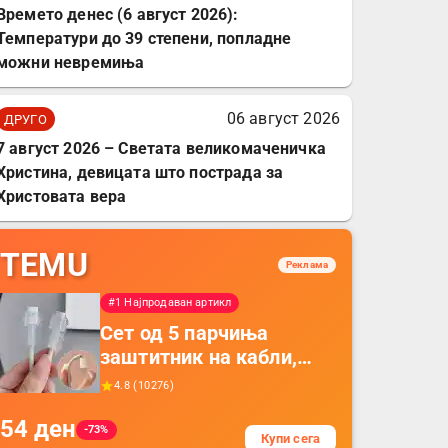
Времето денес (6 август 2026):
Температури до 39 степени, попладне
можни невремиња
06 август 2026
ДРУГО
7 август 2026 – Светата великомаченичка
Христина, девицата што пострада за
Христовата вера
TEMU
Реклама
#1 Најпродаван артикл
Сет од 5 парчиња
заштитник на кабли,
прекривка за заштита
4.8
(
10276
)
на кабли од ТПУ,
54
ден
додатоци за заштита на
-73%
Купи сега