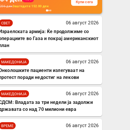
Купи сега
кабли, без батерија, за
206
ден
Заштедете
152.00
ден
мобилни телефони,
комплет за заштита на
06 август 2026
СВЕТ
податочни линии
Израелската армија: Ќе продолжиме со
операциите во Газа и покрај американскиот
план
06 август 2026
МАКЕДОНИЈА
Онколошките пациенти излегуваат на
протест поради недостиг на лекови
06 август 2026
МАКЕДОНИЈА
СДСМ: Владата за три недели ја задолжи
државата со над 70 милиони евра
06 август 2026
ВРЕМЕ