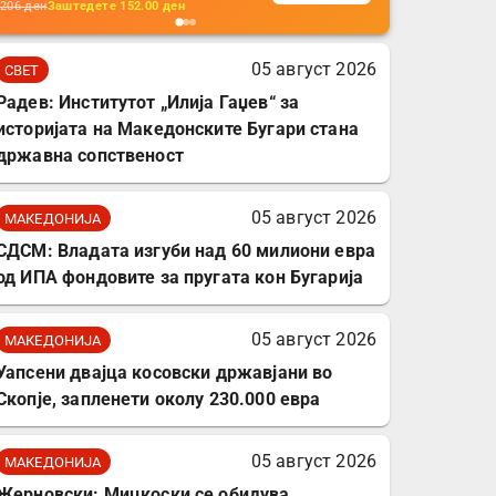
кабли, без батерија, за
206
ден
Заштедете
152.00
ден
мобилни телефони,
комплет за заштита на
05 август 2026
СВЕТ
податочни линии
Радев: Институтот „Илија Гаџев“ за
историјата на Македонските Бугари стана
државна сопственост
05 август 2026
МАКЕДОНИЈА
СДСМ: Владата изгуби над 60 милиони евра
од ИПА фондовите за пругата кон Бугарија
05 август 2026
МАКЕДОНИЈА
Уапсени двајца косовски државјани во
Скопје, запленети околу 230.000 евра
05 август 2026
МАКЕДОНИЈА
Жерновски: Мицкоски се обидува