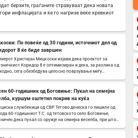
едат берзите, граѓаните стравуваат дека новата
гори инфлацијата и ќе го нагризе веќе кревкиот
коски: По повеќе од 30 години, источниот дел од
идорот 8 ќе биде завршен
иерот Христијан Мицкоски изјави дека проектот за
зничкиот Коридор 8 е оптимизиран и дека, за разлика од
ходно, сега обезбедува целосно поврзување меѓу…
сен 60-годишник од Боговиње: Пукал на семејна
елба, куршум оштетил покрив на куќа
циски службеници од СВР Тетово денеска го лишиле од
ода 60-годишниот Т.С. од тетовското село Боговиње,
ничен дека пукал со оружје на семејна веселба, при што…