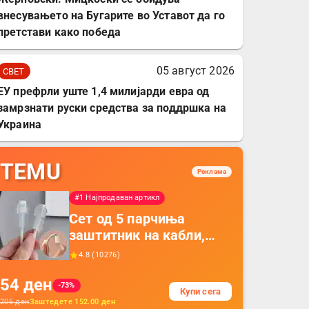
внесувањето на Бугарите во Уставот да го
претстави како победа
05 август 2026
СВЕТ
ЕУ префрли уште 1,4 милијарди евра од
замрзнати руски средства за поддршка на
Украина
TEMU
Реклама
#1 Најпродаван артикл
Сет од 5 парчиња
заштитник на кабли,
прекривка за заштита
4.8
(
10276
)
на кабли од ТПУ,
54
ден
додатоци за заштита на
-73%
Купи сега
кабли, без батерија, за
206
ден
Заштедете
152.00
ден