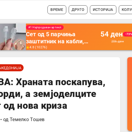
ВРЕМЕ
ДРУГО
ИСТОРИЈА
КОЛ
#1 Најпродавано
56
ден
Држач за полнење на
-35
телефон кој се монтира
87
ден
на ѕид -
4.5
(
16742
)
Мултифункционален
пластичен организатор
АКЕДОНИЈА
за чување на покрај
кревет и за ТВ
: Храната поскапува,
далечински управувач
орди, а земјоделците
 од нова криза
• од
Темелко Тошев