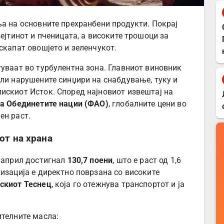
ња на основните прехранбени продукти. Покрај
зејтинот и пченицата, а високите трошоци за
скапат овошјето и зеленчукот.
гуваат во турбулентна зона. Главниот виновник
или нарушените синџири на снабдување, туку и
искиот Исток. Според најновиот извештај на
на Обединетите нации (ФАО)
, глобалните цени во
ен раст.
от на храна
о април достигнал
130,7 поени
, што е раст од 1,6
изација е директно поврзана со високите
скиот Теснец
, која го отежнува транспортот и ја
ителните масла: