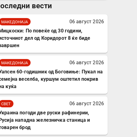
оследни вести
комплет за заштита на
податочни линии
06 август 2026
МАКЕДОНИЈА
Мицкоски: По повеќе од 30 години,
источниот дел од Коридорот 8 ќе биде
завршен
06 август 2026
МАКЕДОНИЈА
Уапсен 60-годишник од Боговиње: Пукал на
семејна веселба, куршум оштетил покрив
на куќа
06 август 2026
СВЕТ
Украина погоди две руски рафинерии,
Русија нападна железничка станица и
товарен брод