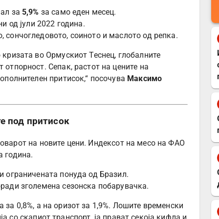
ал за
5,9%
за само еден месец.
и од јули 2022 година.
 сончогледовото, соиното и маслото од репка.
 кризата во Ормускиот Теснец, глобалните
отпорност. Сепак, растот на цените на
дополнителен притисок,“ посочува
Максимо
е под притисок
товарот на новите цени. Индексот на месо на ФАО
а година.
и ограничената понуда од Бразил.
ради зголемена сезонска побарувачка.
 за 0,8%, а на оризот за 1,9%. Лошите временски
а со скапиот транспорт, ја прават секоја кифла и