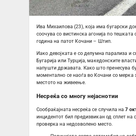
Ива Михаилова (23), која има бугарски док
соочува со вистинска агонија по тешката
година на патот Кочани – Штип.
Иако девојката е со делумна парализа и 
Бугарија или Турција, македонските власт
напушти државата. Како што пренесува б
моментално се наоѓа во Кочани со мерка 
местото на живеење.
Несреќа со многу нејаснотии
Сообраќајната несреќа се случила на
7 ок
инцидентот бил предизвикан од сплет на 
проверка на недозволено место.