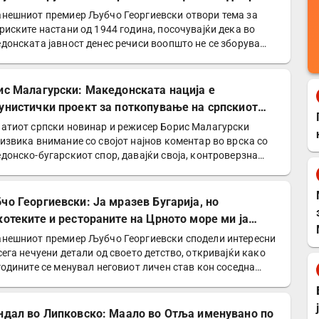
Германците
нешниот премиер Љубчо Георгиевски отвори тема за
риските настани од 1944 година, посочувајќи дека во
донската јавност денес речиси воопшто не се зборува
ис Малагурски: Македонската нација е
унистички проект за поткопување на српскиот
нтитет
атиот српски новинар и режисер Борис Малагурски
извика внимание со својот најнов коментар во врска со
донско-бугарскиот спор, давајќи своја, контроверзна…
чо Георгиевски: Ја мразев Бугарија, но
котеките и рестораните на Црното море ми ја
нија сликата
нешниот премиер Љубчо Георгиевски сподели интересни
сега нечуени детали од своето детство, откривајќи како
годините се менувал неговиот личен став кон соседна…
ндал во Липковско: Маало во Отља именувано по