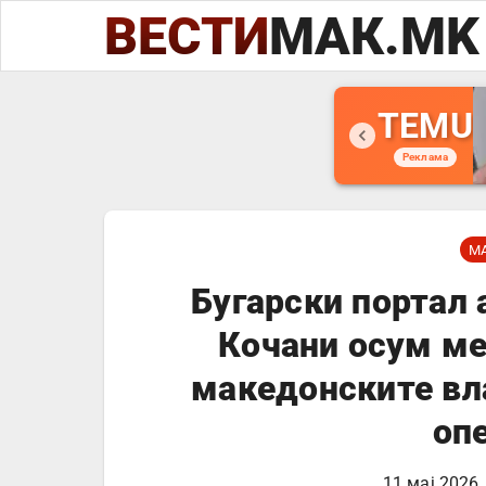
ВЕСТИ
МАК.MK
TEMU
Реклама
М
Бугарски портал 
Кочани осум ме
македонските вла
оп
11 мај 2026