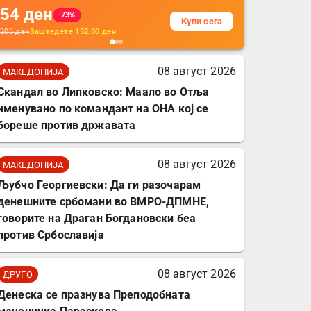
54
ден
додатоци за заштита на
-73%
Купи сега
кабли, без батерија, за
206
ден
Заштедете
152.00
ден
мобилни телефони,
комплет за заштита на
08 август 2026
МАКЕДОНИЈА
податочни линии
Скандал во Липковско: Маало во Отља
именувано по командант на ОНА кој се
бореше против државата
08 август 2026
МАКЕДОНИЈА
Љубчо Георгиевски: Да ги разочарам
денешните србомани во ВМРО-ДПМНЕ,
говорите на Драган Богдановски беа
против Србославија
08 август 2026
ДРУГО
Денеска се празнува Преподобната