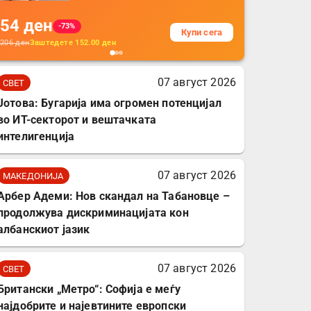
на кабли од ТПУ,
54
ден
додатоци за заштита на
-73%
Купи сега
кабли, без батерија, за
206
ден
Заштедете
152.00
ден
мобилни телефони,
комплет за заштита на
07 август 2026
СВЕТ
податочни линии
Јотова: Бугарија има огромен потенцијал
во ИТ-секторот и вештачката
интелигенција
07 август 2026
МАКЕДОНИЈА
Арбер Адеми: Нов скандал на Табановце –
продолжува дискриминацијата кон
албанскиот јазик
07 август 2026
СВЕТ
Британски „Метро“: Софија е меѓу
најдобрите и најевтините европски