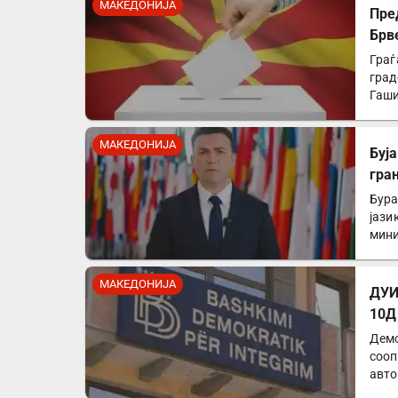
МАКЕДОНИЈА
Пре
Брв
Граѓ
град
Гаши
МАКЕДОНИЈА
Буја
гра
Бура
јази
мини
МАКЕДОНИЈА
ДУИ
10Д
Демо
сооп
авто
од…