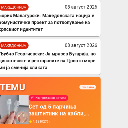
08 август 2026
МАКЕДОНИЈА
Борис Малагурски: Македонската нација е
комунистички проект за поткопување на
српскиот идентитет
08 август 2026
МАКЕДОНИЈА
Љубчо Георгиевски: Ја мразев Бугарија, но
дискотеките и рестораните на Црното море
ми ја сменија сликата
TEMU
Реклама
#1 Најпродаван артикл
Сет од 5 парчиња
заштитник на кабли,
прекривка за заштита
4.8
(
10276
)
на кабли од ТПУ,