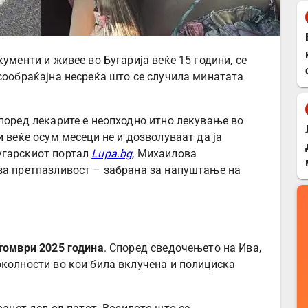
ументи и живее во Бугарија веќе 15 години, се
 сообраќајна несреќа што се случила минатата
според лекарите е неопходно итно лекување во
и веќе осум месеци не и дозволуваат да ја
угарскиот портал
Lupa.bg
, Михаилова
за претпазливост – забрана за напуштање на
томври 2025 година
. Според сведочењето на Ива,
околности во кои била вклучена и полициска