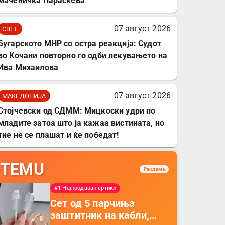
маченичка Параскева
07 август 2026
СВЕТ
Бугарското МНР со остра реакција: Судот
во Кочани повторно го одби лекувањето на
Ива Михаилова
07 август 2026
МАКЕДОНИЈА
Стојчевски од СДММ: Мицкоски удри по
младите затоа што ја кажаа вистината, но
тие не се плашат и ќе победат!
TEMU
Реклама
#1 Најпродаван артикл
Сет од 5 парчиња
заштитник на кабли,