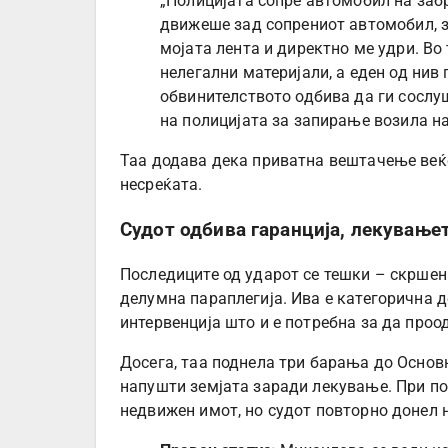
„Полицијата сопре автомобил на забр
движеше зад сопрениот автомобил, за
мојата лента и директно ме удри. Во
нелегални материјали, а еден од нив 
обвинителството одбива да ги сослуш
на полицијата за запирање возила н
Таа додава дека приватна вештачење веќ
несреќата.
Судот одбива гаранција, лекување
Последиците од ударот се тешки – скршен
делумна параплегија. Ива е категорична 
интервенција што и е потребна за да проо
Досега, таа поднела три барања до Основн
напушти земјата заради лекување. При по
недвижен имот, но судот повторно донел 