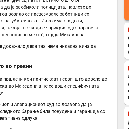
анет дел од патот. Возилото што се
 да ја заобиколи полицијата, навлезе во
 тоа возило се превезувале работници со
го загуби животот. Иако има сведоци,
а, веројатно за да се прикрие одговорноста
а непрописно место“, тврди Михаилова.
е докажало дека таа нема никаква вина за
то во прекин
и пршлени кои притискаат нерви, што довело до
дека во Македонија не се врши специфичната
ди.
иот и Апелациониот суд за дозвола да ја
следното барање била понудена и гаранција со
негативна одлука.