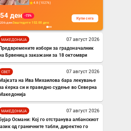
прекривка за заштита
4.8
(
10276
)
на кабли од ТПУ,
54
ден
додатоци за заштита на
-73%
Купи сега
кабли, без батерија, за
206
ден
Заштедете
152.00
ден
мобилни телефони,
комплет за заштита на
07 август 2026
МАКЕДОНИЈА
податочни линии
Предвремените избори за градоначалник
на Брвеница закажани за 18 октомври
07 август 2026
СВЕТ
Мајката на Ива Михаилова бара лекување
за ќерка си и праведно судење во Северна
Македонија
07 август 2026
МАКЕДОНИЈА
Бујар Османи: Кој го отстранува албанскиот
јазик од граничните табли, директно го