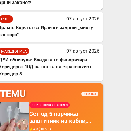
крши законот!
07 август 2026
СВЕТ
Трамп: Војната со Иран ќе заврши „многу
наскоро“
07 август 2026
МАКЕДОНИЈА
ДУИ обвинува: Владата го фаворизира
Коридорот 10Д на штета на стратешкиот
Коридор 8
TEMU
Реклама
#1 Најпродаван артикл
Сет од 5 парчиња
заштитник на кабли,
прекривка за заштита
4.8
(
10276
)