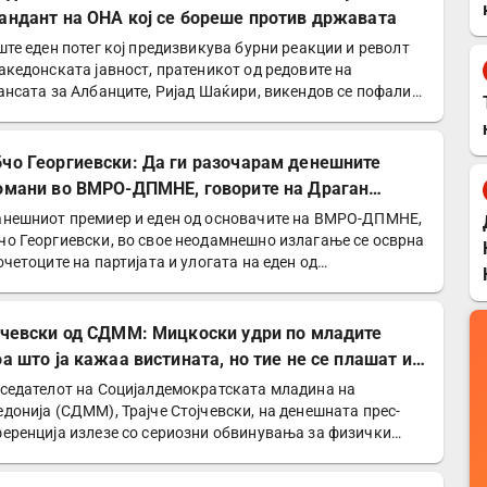
андант на ОНА кој се бореше против државата
ште еден потег кој предизвикува бурни реакции и револт
акедонската јавност, пратеникот од редовите на
ансата за Албанците, Ријад Шаќири, викендов се пофали
чо Георгиевски: Да ги разочарам денешните
омани во ВМРО-ДПМНЕ, говорите на Драган
дановски беа против Србославија
нешниот премиер и еден од основачите на ВМРО-ДПМНЕ,
о Георгиевски, во свое неодамнешно излагање се осврна
очетоците на партијата и улогата на еден од…
јчевски од СДММ: Мицкоски удри по младите
оа што ја кажаа вистината, но тие не се плашат и
победат!
седателот на Социјалдемократската младина на
донија (СДММ), Трајче Стојчевски, на денешната прес-
еренција излезе со сериозни обвинувања за физички
д врз…