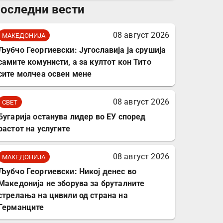
оследни вести
комплет за заштита на
податочни линии
08 август 2026
МАКЕДОНИЈА
Љубчо Георгиевски: Југославија ја срушија
самите комунисти, а за култот кон Тито
сите молчеа освен мене
08 август 2026
СВЕТ
Бугарија останува лидер во ЕУ според
растот на услугите
08 август 2026
МАКЕДОНИЈА
Љубчо Георгиевски: Никој денес во
Македонија не зборува за бруталните
стрелања на цивили од страна на
Германците