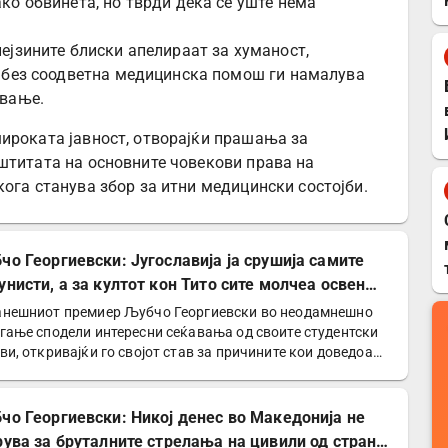
ко обвинета, но тврди дека сè уште нема
ејзините блиски апелираат за хуманост,
н без соодветна медицинска помош ги намалува
ување.
ироката јавност, отворајќи прашања за
штитата на основните човекови права на
ога станува збор за итни медицински состојби.
чо Георгиевски: Југославија ја срушија самите
унисти, а за култот кон Тито сите молчеа освен
е
нешниот премиер Љубчо Георгиевски во неодамнешно
гање сподели интересни сеќавања од своите студентски
ви, откривајќи го својот став за причините кои доведоа…
чо Георгиевски: Никој денес во Македонија не
рува за бруталните стрелања на цивили од страна