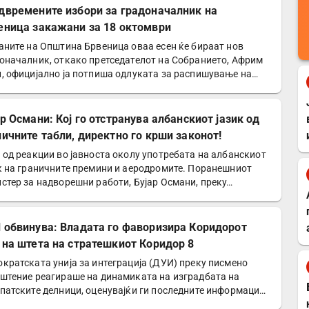
двремените избори за градоначалник на
еница закажани за 18 октомври
аните на Општина Брвеница оваа есен ќе бираат нов
оначалник, откако претседателот на Собранието, Африм
, официјално ја потпиша одлуката за распишување на…
р Османи: Кој го отстранува албанскиот јазик од
ничните табли, директно го крши законот!
 од реакции во јавноста околу употребата на албанскиот
к на граничните премини и аеродромите. Поранешниот
стер за надворешни работи, Бујар Османи, преку…
 обвинува: Владата го фаворизира Коридорот
 на штета на стратешкиот Коридор 8
кратската унија за интеграција (ДУИ) преку писмено
штение реагираше на динамиката на изградбата на
патските делници, оценувајќи ги последните информации