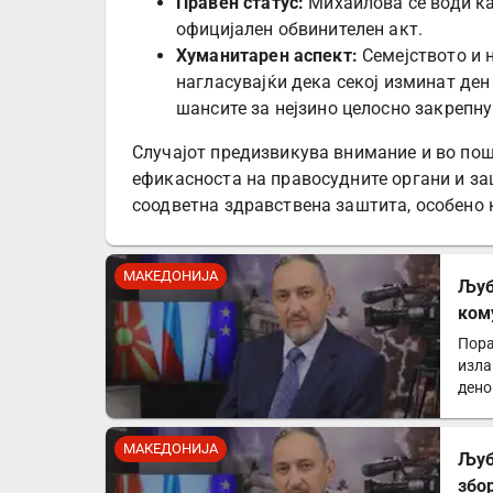
Правен статус:
Михаилова се води ка
официјален обвинителен акт.
Хуманитарен аспект:
Семејството и н
нагласувајќи дека секој изминат де
шансите за нејзино целосно закрепн
Случајот предизвикува внимание и во пош
ефикасноста на правосудните органи и за
соодветна здравствена заштита, особено к
МАКЕДОНИЈА
Љуб
ком
мен
Пора
изла
дено
МАКЕДОНИЈА
Љуб
збо