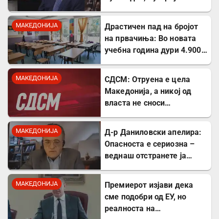
МАКЕДОНИЈА
Драстичен пад на бројот
на првачиња: Во новата
учебна година дури 4.900
помалку ученици во прво
одделение
МАКЕДОНИЈА
СДСМ: Отруена е цела
Македонија, а никој од
власта не сноси
одговорност
МАКЕДОНИЈА
Д-р Даниловски апелира:
Опасноста е сериозна –
веднаш отстранете ја
застоената вода за да се
заштитите од
МАКЕДОНИЈА
Премиерот изјави дека
западнонилска треска!
сме подобри од ЕУ, но
реалноста на