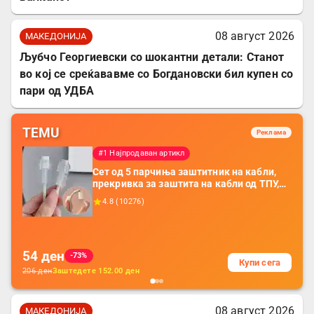
08 август 2026
МАКЕДОНИЈА
Љубчо Георгиевски со шокантни детали: Станот
во кој се среќававме со Богдановски бил купен со
пари од УДБА
TEMU
Реклама
#1 Најпродаван артикл
Сет од 5 парчиња заштитник на кабли,
прекривка за заштита на кабли од ТПУ,
додатоци за заштита на кабли, без
4.8
(
10276
)
батерија, за мобилни телефони, комплет
за заштита на податочни линии
54
ден
-73%
Купи сега
206
ден
Заштедете
152.00
ден
08 август 2026
МАКЕДОНИЈА