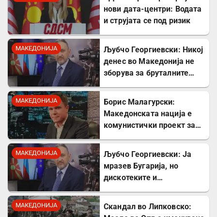
нови дата-центри: Водата
и струјата се под ризик
МАКЕДОНИЈА
Љубчо Георгиевски: Никој
денес во Македонија не
зборува за бруталните
стрелања на цивили од
страна на Германците
МАКЕДОНИЈА
Борис Малагурски:
Македонската нација е
комунистички проект за
поткопување на српскиот
идентитет
МАКЕДОНИЈА
Љубчо Георгиевски: Ја
мразев Бугарија, но
дискотеките и
рестораните на Црното
море ми ја сменија
МАКЕДОНИЈА
Скандал во Липковско:
сликата