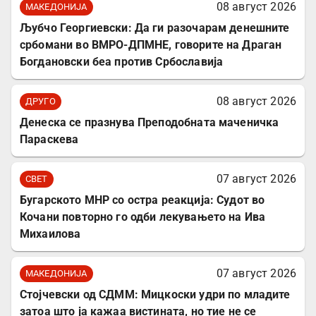
08 август 2026
МАКЕДОНИЈА
Љубчо Георгиевски: Да ги разочарам денешните
србомани во ВМРО-ДПМНЕ, говорите на Драган
Богдановски беа против Србославија
08 август 2026
ДРУГО
Денеска се празнува Преподобната маченичка
Параскева
07 август 2026
СВЕТ
Бугарското МНР со остра реакција: Судот во
Кочани повторно го одби лекувањето на Ива
Михаилова
07 август 2026
МАКЕДОНИЈА
Стојчевски од СДММ: Мицкоски удри по младите
затоа што ја кажаа вистината, но тие не се