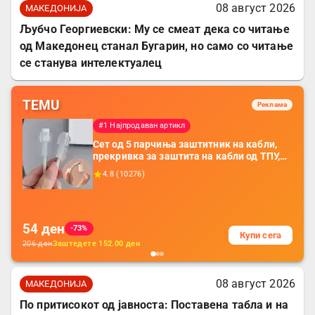
08 август 2026
МАКЕДОНИЈА
Љубчо Георгиевски: Му се смеат дека со читање
од Македонец станал Бугарин, но само со читање
се станува интелектуалец
TEMU
Реклама
#1 Најпродаван артикл
Сет од 5 парчиња заштитник на кабли,
прекривка за заштита на кабли од ТПУ,
додатоци за заштита на кабли, без
4.8
(
10276
)
батерија, за мобилни телефони, комплет
за заштита на податочни линии
54
ден
-73%
Купи сега
206
ден
Заштедете
152.00
ден
08 август 2026
МАКЕДОНИЈА
По притисокот од јавноста: Поставена табла и на