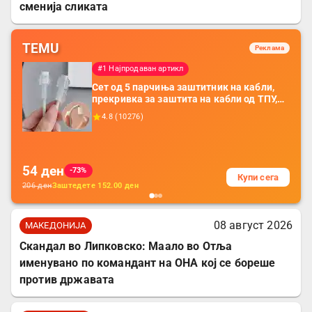
сменија сликата
TEMU
Реклама
#1 Најпродаван артикл
Сет од 5 парчиња заштитник на кабли,
прекривка за заштита на кабли од ТПУ,
додатоци за заштита на кабли, без
4.8
(
10276
)
батерија, за мобилни телефони, комплет
за заштита на податочни линии
54
ден
-73%
Купи сега
206
ден
Заштедете
152.00
ден
08 август 2026
МАКЕДОНИЈА
Скандал во Липковско: Маало во Отља
именувано по командант на ОНА кој се бореше
против државата