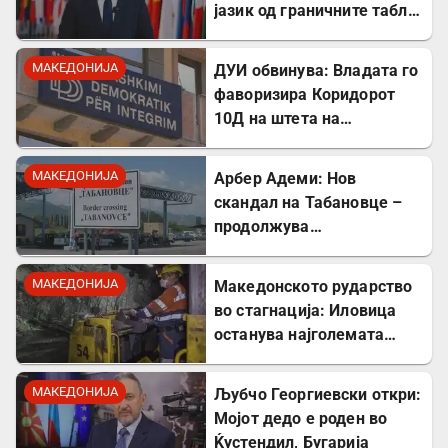
јазик од граничните табли,
директно го крши законот!
МАКЕДОНИЈА
ДУИ обвинува: Владата го
фаворизира Коридорот
10Д на штета на
стратешкиот Коридор 8
МАКЕДОНИЈА
Арбер Адеми: Нов
скандал на Табановце –
продолжува
дискриминацијата кон
албанскиот јазик
МАКЕДОНИЈА
Македонското рударство
во стагнација: Иловица
останува најголемата
неискористена можност
за економски раст
МАКЕДОНИЈА
Љубчо Георгиевски откри:
Мојот дедо е роден во
Ќустендил, Бугарија