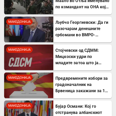
Маало во Отља именувано
по командант на ОНА кој
се бореше против
државата
МАКЕДОНИЈА
Љубчо Георгиевски: Да ги
разочарам денешните
србомани во ВМРО-
ДПМНЕ, говорите на
Драган Богдановски беа
МАКЕДОНИЈА
Стојчевски од СДММ:
против Србославија
Мицкоски удри по
младите затоа што ја
кажаа вистината, но тие
не се плашат и ќе победат!
МАКЕДОНИЈА
Предвремените избори за
градоначалник на
Брвеница закажани за 18
октомври
МАКЕДОНИЈА
Бујар Османи: Кој го
отстранува албанскиот