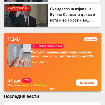
потрошувачката кошница
го демантира
МАКЕДОНИЈА
Скандалозна изјава на
Вучиќ: Српската црква е
иста и во Пирот и во
Скопје
TEMU
Реклама
#1 Најпродаван артикл
Сет од 5 парчиња заштитник на кабли,
прекривка за заштита на кабли од ТПУ,
додатоци за заштита на кабли, без
4.8
(
10276
)
батерија, за мобилни телефони, комплет
за заштита на податочни линии
54
ден
-73%
Купи сега
206
ден
Заштедете
152.00
ден
Последни вести