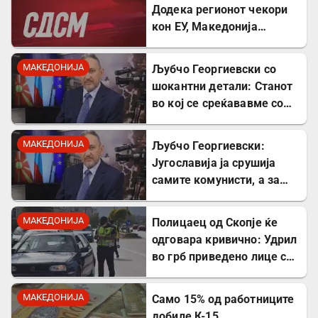
Додека регионот чекори
кон ЕУ, Македонија
станува „слепо црево“ на
Балканот
МАКЕДОНИЈА
Љубчо Георгиевски со
шокантни детали: Станот
во кој се среќававме со
Богдановски бил купен со
пари од УДБА
МАКЕДОНИЈА
Љубчо Георгиевски:
Југославија ја срушија
самите комунисти, а за
култот кон Тито сите
молчеа освен мене
МАКЕДОНИЈА
Полицаец од Скопје ќе
одговара кривично: Удрил
во грб приведено лице со
лисици на рацете
МАКЕДОНИЈА
Само 15% од работниците
добиле К-15,