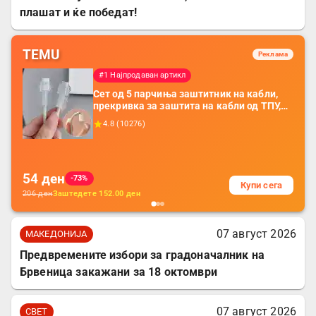
плашат и ќе победат!
TEMU
Реклама
#1 Најпродаван артикл
Сет од 5 парчиња заштитник на кабли,
прекривка за заштита на кабли од ТПУ,
додатоци за заштита на кабли, без
4.8
(
10276
)
батерија, за мобилни телефони, комплет
за заштита на податочни линии
54
ден
-73%
Купи сега
206
ден
Заштедете
152.00
ден
07 август 2026
МАКЕДОНИЈА
Предвремените избори за градоначалник на
Брвеница закажани за 18 октомври
07 август 2026
СВЕТ