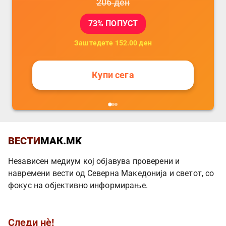
206
ден
73
% ПОПУСТ
Заштедете
152.00
ден
Купи сега
ВЕСТИ
МАК.MK
Независен медиум кој објавува проверени и
навремени вести од Северна Македонија и светот, со
фокус на објективно информирање.
Следи нè!