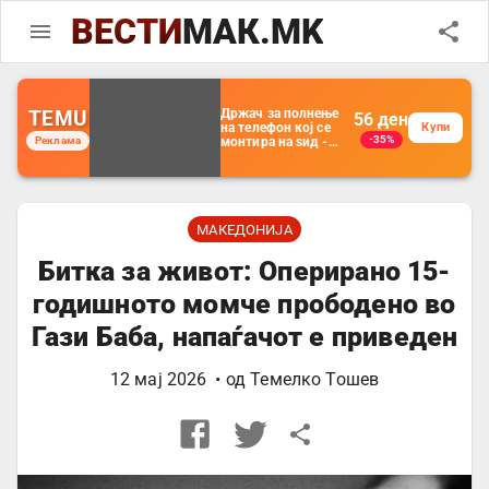
ВЕСТИ
МАК.MK
TEMU
Држач за полнење
56
ден
на телефон кој се
Купи
-35%
Реклама
монтира на ѕид -
Мултифункционален
пластичен
организатор за
чување на покрај
кревет и за ТВ
далечински
МАКЕДОНИЈА
управувач
Битка за живот: Оперирано 15-
годишното момче прободено во
Гази Баба, напаѓачот е приведен
12 мај 2026
• од
Темелко Тошев