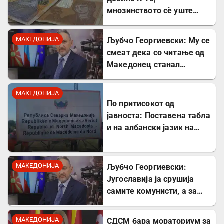
мнозинството сè уште
чека
МАКЕДОНИЈА
Љубчо Георгиевски: Му се
смеат дека со читање од
Македонец станал
Бугарин, но само со
читање се станува
МАКЕДОНИЈА
интелектуалец
По притисокот од
јавноста: Поставена табла
и на албански јазик на
Табановце
МАКЕДОНИЈА
Љубчо Георгиевски:
Југославија ја срушија
самите комунисти, а за
култот кон Тито сите
молчеа освен мене
МАКЕДОНИЈА
СДСМ бара мораториум за