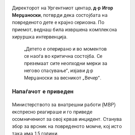
Директорот на Ургентниот центар,
д-р Игор
Мерџаноски
, потврди дека состојбата на
повреденото дете е крајно сериозна. По
приемот, веднаш била извршена комплексна
хируршка интервенција.
„Детето е оперирано и во моментов
се наоѓа во критична состојба. Се
преземаат сите неопходни мерки за
негово спасување“, изјави д-р
Мерџаноски за весникот „Вечер“.
Напаѓачот е приведен
Министерството за внатрешни работи (МВР)
експресно реагираше и го приведе
осомничениот за овој крвав инцидент. Станува
збор за врсник на повреденото момче, кој исто
така има 15 години.