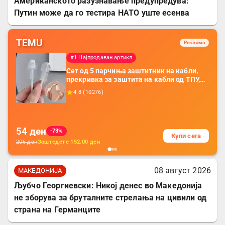
Американското разузнавање предупредува:
Путин може да го тестира НАТО уште есенва
TEMU
Реклама
#1 Најпродаван артикл
Сет од 5 парчиња заштитник на кабли,
прекривка за заштита на кабли од ТПУ,
додатоци за заштита на кабли, без
4.8
(
10276
)
батерија, за мобилни телефони, комплет
за заштита на податочни линии
54
ден
-73%
Купи сега
206
ден
Заштедете
152.00
ден
08 август 2026
МАКЕДОНИЈА
Љубчо Георгиевски: Никој денес во Македонија
не зборува за бруталните стрелања на цивили од
страна на Германците