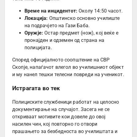
Време на инцидентот:
Околу 14:50 часот.
Локација:
Општинско основно училиште
на подрачјето на Гази Баба.
Оружје:
Остар предмет (нож), кој веќе е
пронајден и одземен од страна на
полицијата.
Според официјалното соопштение на СВР
Скопје, напаѓачот влегол во училишниот објект
и му нанел тешки телесни повреди на ученикот.
Истрагата во тек
Полициските службеници работат на целосно
документирање на случајот. Засега не се
откриваат мотивите кои довеле до овој
насилен чин, кој повторно го отвори
прашањето за безбедноста во училиштата и