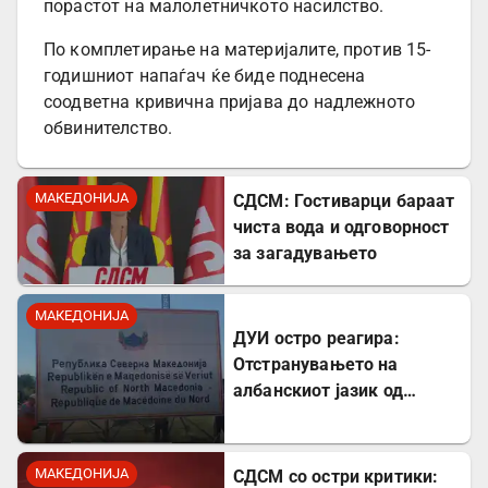
порастот на малолетничкото насилство.
По комплетирање на материјалите, против 15-
годишниот напаѓач ќе биде поднесена
соодветна кривична пријава до надлежното
обвинителство.
МАКЕДОНИЈА
СДСМ: Гостиварци бараат
чиста вода и одговорност
за загадувањето
МАКЕДОНИЈА
ДУИ остро реагира:
Отстранувањето на
албанскиот јазик од
таблите на Табановце е
тешка провокација
МАКЕДОНИЈА
СДСМ со остри критики: