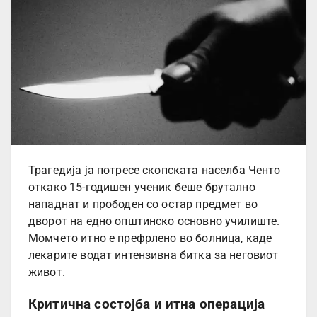
Трагедија ја потресе скопската населба Ченто
откако 15-годишен ученик беше брутално
нападнат и прободен со остар предмет во
дворот на едно општинско основно училиште.
Момчето итно е префрлено во болница, каде
лекарите водат интензивна битка за неговиот
живот.
Критична состојба и итна операција