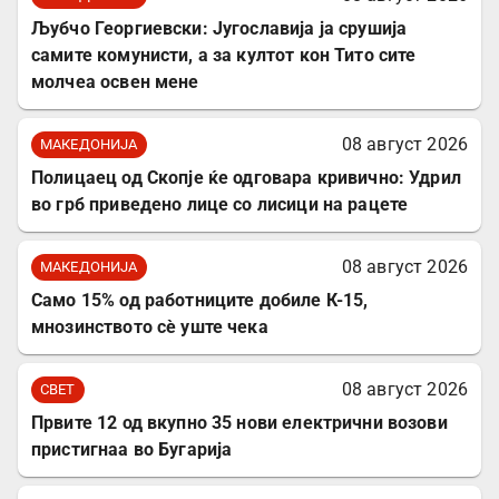
Љубчо Георгиевски: Југославија ја срушија
самите комунисти, а за култот кон Тито сите
молчеа освен мене
08 август 2026
МАКЕДОНИЈА
Полицаец од Скопје ќе одговара кривично: Удрил
во грб приведено лице со лисици на рацете
08 август 2026
МАКЕДОНИЈА
Само 15% од работниците добиле К-15,
мнозинството сè уште чека
08 август 2026
СВЕТ
Првите 12 од вкупно 35 нови електрични возови
пристигнаа во Бугарија