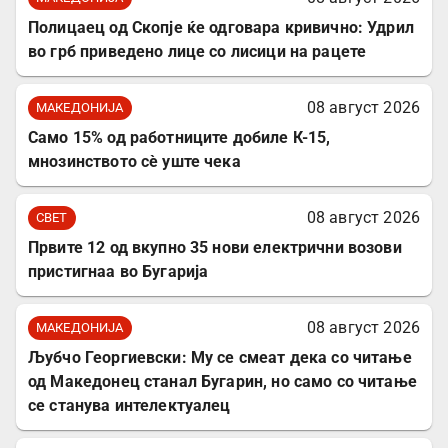
Полицаец од Скопје ќе одговара кривично: Удрил
во грб приведено лице со лисици на рацете
08 август 2026
МАКЕДОНИЈА
Само 15% од работниците добиле К-15,
мнозинството сè уште чека
08 август 2026
СВЕТ
Првите 12 од вкупно 35 нови електрични возови
пристигнаа во Бугарија
08 август 2026
МАКЕДОНИЈА
Љубчо Георгиевски: Му се смеат дека со читање
од Македонец станал Бугарин, но само со читање
се станува интелектуалец