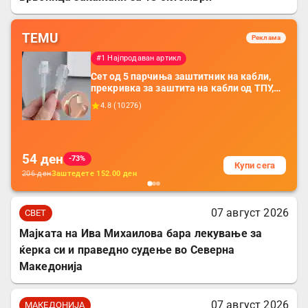
TEMU
Реклама
#1 Најпродаван артикл
Сет од 5 парчиња заштитник на кабли,
прекривка за заштита на кабли од ТПУ,
додатоци за заштита на кабли, без
4.8
(
10276
)
батерија, за мобилни телефони, комплет
за заштита на податочни линии
54
ден
-73%
Купи сега
206
ден
Заштедете
152.00
ден
07 август 2026
СВЕТ
Мајката на Ива Михаилова бара лекување за
ќерка си и праведно судење во Северна
Македонија
07 август 2026
МАКЕДОНИЈА