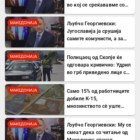
во кој се среќававме со
Богдановски бил купен со
пари од УДБА
МАКЕДОНИЈА
Љубчо Георгиевски:
Југославија ја срушија
самите комунисти, а за
култот кон Тито сите
молчеа освен мене
МАКЕДОНИЈА
Полицаец од Скопје ќе
одговара кривично: Удрил
во грб приведено лице со
лисици на рацете
МАКЕДОНИЈА
Само 15% од работниците
добиле К-15,
мнозинството сè уште
чека
МАКЕДОНИЈА
Љубчо Георгиевски: Му се
смеат дека со читање од
Македонец станал