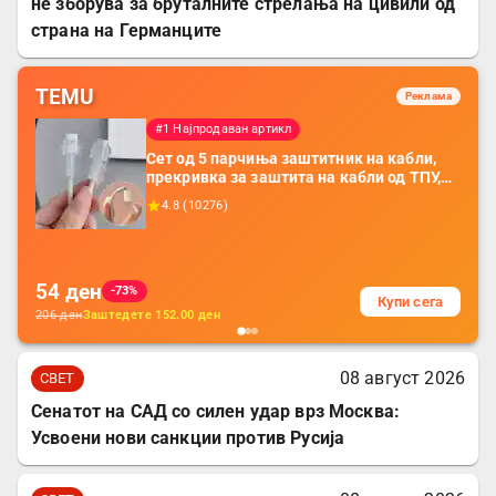
не зборува за бруталните стрелања на цивили од
страна на Германците
TEMU
Реклама
#1 Најпродаван артикл
Сет од 5 парчиња заштитник на кабли,
прекривка за заштита на кабли од ТПУ,
додатоци за заштита на кабли, без
4.8
(
10276
)
батерија, за мобилни телефони, комплет
за заштита на податочни линии
54
ден
-73%
Купи сега
206
ден
Заштедете
152.00
ден
08 август 2026
СВЕТ
Сенатот на САД со силен удар врз Москва:
Усвоени нови санкции против Русија