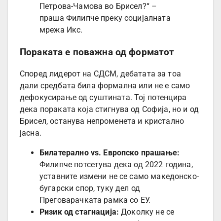
Петрова-Чамова во Брисел?“ –
праша Филипче преку социјалната
мрежа Икс.
Пораката е поважна од форматот
Според лидерот на СДСМ, дебатата за тоа
дали средбата била формална или не е само
дефокусирање од суштината. Тој потенцира
дека пораката која стигнува од Софија, но и од
Брисел, останува непроменета и кристално
јасна.
Билатерално vs. Европско прашање:
Филипче потсетува дека од 2022 година,
уставните измени не се само македонско-
бугарски спор, туку дел од
Преговарачката рамка со ЕУ.
Ризик од стагнација:
Доколку не се