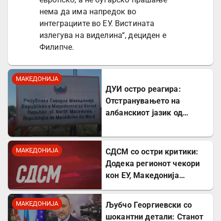
нема да има напредок во
интеграциите во ЕУ. Вистината
излегува на виделина“, дециден е
Филипче.
МАКЕДОНИЈА
ДУИ остро реагира:
Отстранувањето на
албанскиот јазик од
таблите на Табановце е
тешка провокација
МАКЕДОНИЈА
СДСМ со остри критики:
Додека регионот чекори
кон ЕУ, Македонија
станува „слепо црево“ на
Балканот
МАКЕДОНИЈА
Љубчо Георгиевски со
шокантни детали: Станот