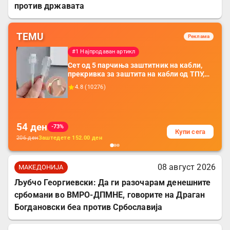
против државата
TEMU
Реклама
#1 Најпродаван артикл
Сет од 5 парчиња заштитник на кабли,
прекривка за заштита на кабли од ТПУ,
додатоци за заштита на кабли, без
4.8
(
10276
)
батерија, за мобилни телефони, комплет
за заштита на податочни линии
54
ден
-73%
Купи сега
206
ден
Заштедете
152.00
ден
08 август 2026
МАКЕДОНИЈА
Љубчо Георгиевски: Да ги разочарам денешните
србомани во ВМРО-ДПМНЕ, говорите на Драган
Богдановски беа против Србославија