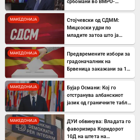
србомани во ВМРО-
ДПМНЕ, говорите на
Драган Богдановски беа
МАКЕДОНИЈА
Стојчевски од СДММ:
против Србославија
Мицкоски удри по
младите затоа што ја
кажаа вистината, но тие
не се плашат и ќе победат!
МАКЕДОНИЈА
Предвремените избори за
градоначалник на
Брвеница закажани за 18
октомври
МАКЕДОНИЈА
Бујар Османи: Кој го
отстранува албанскиот
јазик од граничните табли,
директно го крши законот!
МАКЕДОНИЈА
ДУИ обвинува: Владата го
фаворизира Коридорот
10Д на штета на