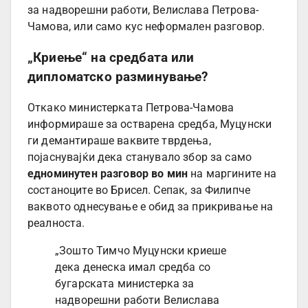
за надворешни работи, Велислава Петрова-
Чамова, или само кус неформален разговор.
„Криење“ на средбата или
дипломатско разминување?
Откако министерката Петрова-Чамова
информираше за остварена средба, Муцунски
ги демантираше ваквите тврдења,
појаснувајќи дека станувало збор за само
едноминутен разговор во мин
на маргините на
состаноците во Брисел. Сепак, за Филипче
ваквото однесување е обид за прикривање на
реалноста.
„Зошто Тимчо Муцунски криеше
дека денеска имал средба со
бугарската министерка за
надворешни работи Велислава