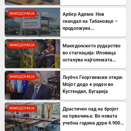
стратешкиот Коридор 8
МАКЕДОНИЈА
Арбер Адеми: Нов
скандал на Табановце –
продолжува
дискриминацијата кон
албанскиот јазик
МАКЕДОНИЈА
Македонското рударство
во стагнација: Иловица
останува најголемата
неискористена можност
за економски раст
МАКЕДОНИЈА
Љубчо Георгиевски откри:
Мојот дедо е роден во
Ќустендил, Бугарија
МАКЕДОНИЈА
Драстичен пад на бројот
на првачиња: Во новата
учебна година дури 4.900
помалку ученици во прво