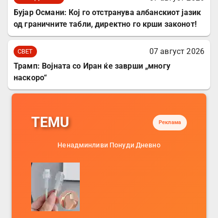
Бујар Османи: Кој го отстранува албанскиот јазик
од граничните табли, директно го крши законот!
07 август 2026
СВЕТ
Трамп: Војната со Иран ќе заврши „многу
наскоро“
TEMU
Реклама
Ненадминливи Понуди Дневно