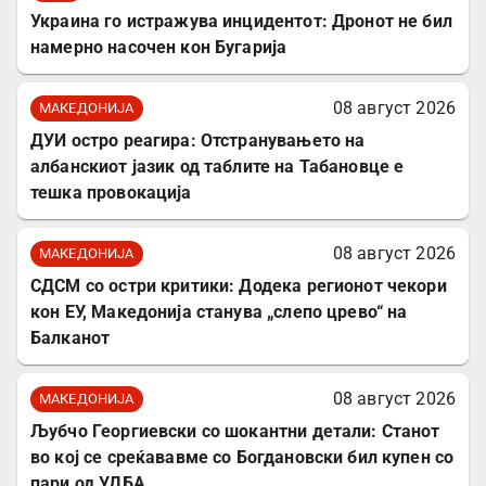
Украина го истражува инцидентот: Дронот не бил
намерно насочен кон Бугарија
08 август 2026
МАКЕДОНИЈА
ДУИ остро реагира: Отстранувањето на
албанскиот јазик од таблите на Табановце е
тешка провокација
08 август 2026
МАКЕДОНИЈА
СДСМ со остри критики: Додека регионот чекори
кон ЕУ, Македонија станува „слепо црево“ на
Балканот
08 август 2026
МАКЕДОНИЈА
Љубчо Георгиевски со шокантни детали: Станот
во кој се среќававме со Богдановски бил купен со
пари од УДБА