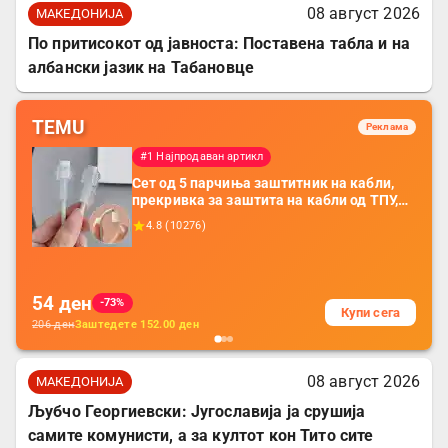
08 август 2026
МАКЕДОНИЈА
По притисокот од јавноста: Поставена табла и на
албански јазик на Табановце
TEMU
Реклама
#1 Најпродаван артикл
Сет од 5 парчиња заштитник на кабли,
прекривка за заштита на кабли од ТПУ,
додатоци за заштита на кабли, без
4.8
(
10276
)
батерија, за мобилни телефони, комплет
за заштита на податочни линии
54
ден
-73%
Купи сега
206
ден
Заштедете
152.00
ден
08 август 2026
МАКЕДОНИЈА
Љубчо Георгиевски: Југославија ја срушија
самите комунисти, а за култот кон Тито сите