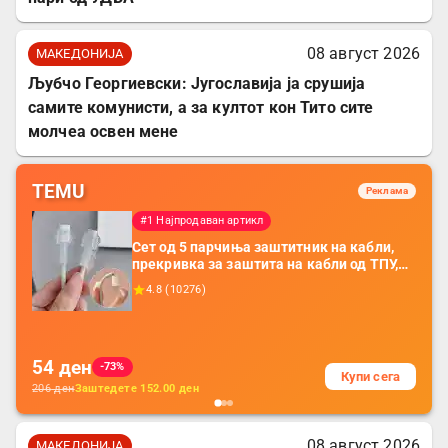
08 август 2026
МАКЕДОНИЈА
Љубчо Георгиевски: Југославија ја срушија
самите комунисти, а за култот кон Тито сите
молчеа освен мене
TEMU
Реклама
#1 Најпродаван артикл
Сет од 5 парчиња заштитник на кабли,
прекривка за заштита на кабли од ТПУ,
додатоци за заштита на кабли, без
4.8
(
10276
)
батерија, за мобилни телефони, комплет
за заштита на податочни линии
54
ден
-73%
Купи сега
206
ден
Заштедете
152.00
ден
08 август 2026
МАКЕДОНИЈА