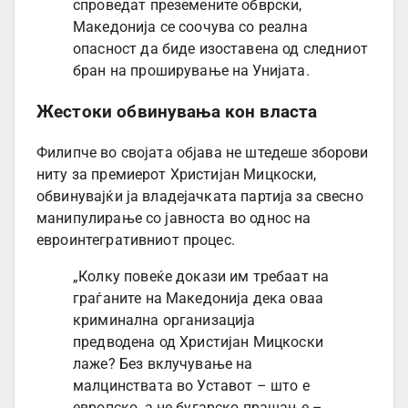
спроведат преземените обврски,
Македонија се соочува со реална
опасност да биде изоставена од следниот
бран на проширување на Унијата.
Жестоки обвинувања кон власта
Филипче во својата објава не штедеше зборови
ниту за премиерот Христијан Мицкоски,
обвинувајќи ја владејачката партија за свесно
манипулирање со јавноста во однос на
евроинтегративниот процес.
„Колку повеќе докази им требаат на
граѓаните на Македонија дека оваа
криминална организација
предводена од Христијан Мицкоски
лаже? Без вклучување на
малцинствата во Уставот – што е
европско, а не бугарско прашање –