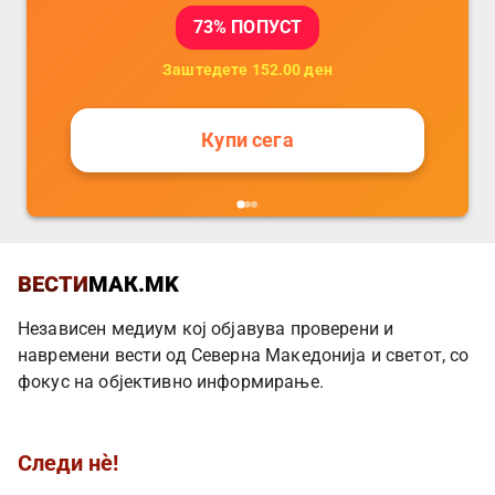
73
% ПОПУСТ
Заштедете
152.00
ден
Купи сега
ВЕСТИ
МАК.MK
Независен медиум кој објавува проверени и
навремени вести од Северна Македонија и светот, со
фокус на објективно информирање.
Следи нè!