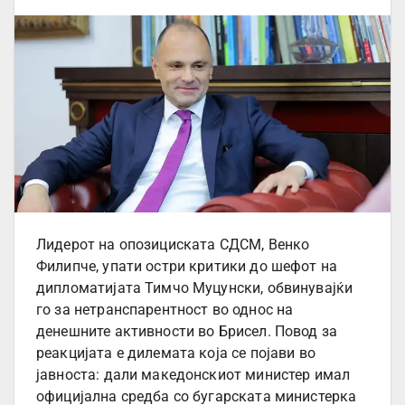
Лидерот на опозициската СДСМ, Венко
Филипче, упати остри критики до шефот на
дипломатијата Тимчо Муцунски, обвинувајќи
го за нетранспарентност во однос на
денешните активности во Брисел. Повод за
реакцијата е дилемата која се појави во
јавноста: дали македонскиот министер имал
официјална средба со бугарската министерка