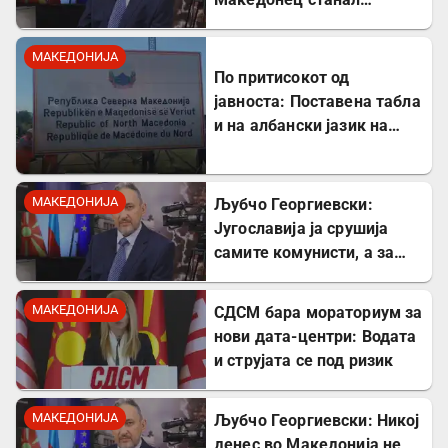
Бугарин, но само со
читање се станува
МАКЕДОНИЈА
интелектуалец
По притисокот од
јавноста: Поставена табла
и на албански јазик на
Табановце
МАКЕДОНИЈА
Љубчо Георгиевски:
Југославија ја срушија
самите комунисти, а за
култот кон Тито сите
молчеа освен мене
МАКЕДОНИЈА
СДСМ бара мораториум за
нови дата-центри: Водата
и струјата се под ризик
МАКЕДОНИЈА
Љубчо Георгиевски: Никој
денес во Македонија не