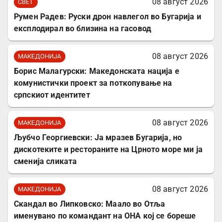
08 август 2026
СВЕТ
Румен Радев: Руски дрон навлегол во Бугарија и
експлодирал во близина на гасовод
08 август 2026
МАКЕДОНИЈА
Борис Малагурски: Македонската нација е
комунистички проект за поткопување на
српскиот идентитет
08 август 2026
МАКЕДОНИЈА
Љубчо Георгиевски: Ја мразев Бугарија, но
дискотеките и рестораните на Црното море ми ја
сменија сликата
08 август 2026
МАКЕДОНИЈА
Скандал во Липковско: Маало во Отља
именувано по командант на ОНА кој се бореше