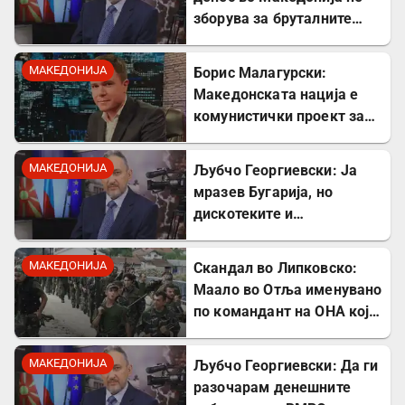
зборува за бруталните
стрелања на цивили од
страна на Германците
МАКЕДОНИЈА
Борис Малагурски:
Македонската нација е
комунистички проект за
поткопување на српскиот
идентитет
МАКЕДОНИЈА
Љубчо Георгиевски: Ја
мразев Бугарија, но
дискотеките и
рестораните на Црното
море ми ја сменија
МАКЕДОНИЈА
Скандал во Липковско:
сликата
Маало во Отља именувано
по командант на ОНА кој
се бореше против
државата
МАКЕДОНИЈА
Љубчо Георгиевски: Да ги
разочарам денешните