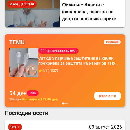
МАКЕДОНИЈА
Филипче: Власта е
исплашена, посегна по
децата, организаторите и
напаѓачите мора да
одговараат
TEMU
Реклама
#1 Најпродаван артикл
Сет од 5 парчиња заштитник на кабли,
прекривка за заштита на кабли од ТПУ,
додатоци за заштита на кабли, без
4.8
(
10276
)
батерија, за мобилни телефони, комплет
за заштита на податочни линии
54
ден
-73%
Купи сега
206
ден
Заштедете
152.00
ден
Последни вести
09 август 2026
СВЕТ