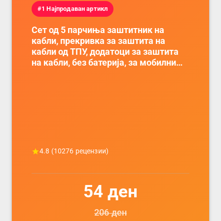
#1 Најпродаван артикл
Сет од 5 парчиња заштитник на
кабли, прекривка за заштита на
кабли од ТПУ, додатоци за заштита
на кабли, без батерија, за мобилни
телефони, комплет за заштита на
податочни линии
4.8
(
10276
рецензии)
54
ден
206
ден