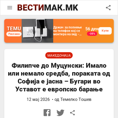
ВЕСТИ
МАК.MK
TEMU
Држач за полнење
56
ден
на телефон кој се
Купи
-35%
Реклама
монтира на ѕид -
Мултифункционален
пластичен
организатор за
чување на покрај
кревет и за ТВ
далечински
МАКЕДОНИЈА
управувач
Филипче до Муцунски: Имало
или немало средба, пораката од
Софија е јасна – Бугари во
Уставот е европско барање
12 мај 2026
• од
Темелко Тошев