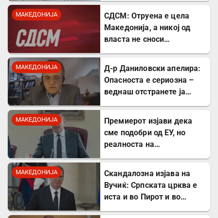
одделение
МАКЕДОНИЈА
СДСМ: Отруена е цела
Македонија, а никој од
власта не сноси
одговорност
МАКЕДОНИЈА
Д-р Даниловски апелира:
Опасноста е сериозна –
веднаш отстранете ја
застоената вода за да се
заштитите од
МАКЕДОНИЈА
Премиерот изјави дека
западнонилска треска!
сме подобри од ЕУ, но
реалноста на
потрошувачката кошница
го демантира
МАКЕДОНИЈА
Скандалозна изјава на
Вучиќ: Српската црква е
иста и во Пирот и во
Скопје