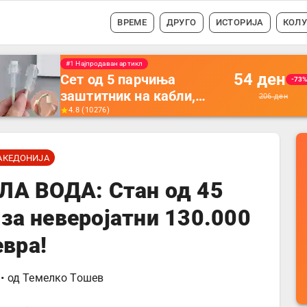
ВРЕМЕ
ДРУГО
ИСТОРИЈА
КОЛ
#1 Најпродавано
56
ден
Држач за полнење на
-35
телефон кој се монтира
87
ден
на ѕид -
4.5
(
16742
)
Мултифункционален
пластичен организатор
АКЕДОНИЈА
за чување на покрај
кревет и за ТВ
ЛА ВОДА: Стан од 45
далечински управувач
за неверојатни 130.000
евра!
• од
Темелко Тошев