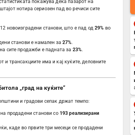
 статистиката покажува дека пазарот на
штајот нотира сериозен пад во речиси сите
12 новоизградени станови, што е пад од
29%
во
дени станови е намален за
27%
.
на сите продажби е падната за
23%
.
т и трансакциите има и кај куќите, деловните
итола „град на куќите“
 општини и градови сепак држат темпо:
 на продадени станови со
193 реализирани
ќи, каде во првите три месеци се продадени