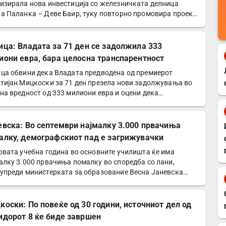
изирала нова инвестиција со железничката делница
а Паланка – Деве Баир, туку повторно промовира проект
ој…
ица: Владата за 71 ден се задолжила 333
иони евра, бара целосна транспарентност
ца обвини дека Владата предводена од премиерот
тијан Мицкоски за 71 ден презела нови задолжувања во
на вредност од 333 милиони евра и оцени дека
авата…
евска: Во септември најмалку 3.000 првачиња
алку, демографскиот пад е загрижувачки
овата учебна година во основните училишта ќе има
алку 3.000 првачиња помалку во споредба со лани,
упреди министерката за образование Весна Јаневска…
коски: По повеќе од 30 години, источниот дел од
идорот 8 ќе биде завршен