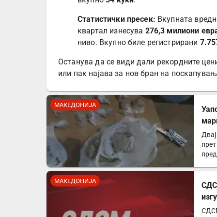
Статистички пресек:
Вкупната вредно
квартал изнесува
276,3 милиони евр
ниво. Вкупно биле регистрирани
7.75
Останува да се види дали рекордните цен
или пак најава за нов бран на поскапува
МАКЕДОНИЈА
Уап
мар
Двај
прет
пред
Пол
МАКЕДОНИЈА
СДС
изг
СДСМ