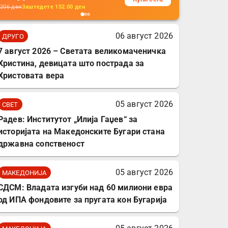
кабли, без батерија, за
206
ден
Заштедете
152.00
ден
мобилни телефони,
комплет за заштита на
06 август 2026
ДРУГО
податочни линии
7 август 2026 – Светата великомаченичка
Христина, девицата што пострада за
Христовата вера
05 август 2026
СВЕТ
Радев: Институтот „Илија Гаџев“ за
историјата на Македонските Бугари стана
државна сопственост
05 август 2026
МАКЕДОНИЈА
СДСМ: Владата изгуби над 60 милиони евра
од ИПА фондовите за пругата кон Бугарија