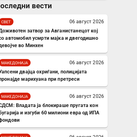
оследни вести
комплет за заштита на
податочни линии
06 август 2026
СВЕТ
Доживотен затвор за Авганистанецот кој
со автомобил усмрти мајка и двегодишно
девојче во Минхен
06 август 2026
МАКЕДОНИЈА
Уапсени двајца охриѓани, полицијата
пронајде марихуана при претреси
06 август 2026
МАКЕДОНИЈА
СДСМ: Владата ја блокираше пругата кон
Бугарија и изгуби 60 милиони евра од ИПА
фондови