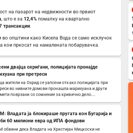
ст на пазарот на недвижности во првиот
а
, што е за
12,4%
помалку на квартално
7 трансакции
.
и во општини како Кисела Вода се само исклучок
ња кои пркосат на намалената побарувачка.
сени двајца охриѓани, полицијата пронајде
ихуана при претреси
ца жители на Охрид се уапсени откако полицијата при
реси во нивните домови пронашла марихуана и други
мети поврзани со сомнение за кривично дело.
ициски…
М: Владата ја блокираше пругата кон Бугарија и
уби 60 милиони евра од ИПА фондови
 обвини дека Владата на Христијан Мицкоски не