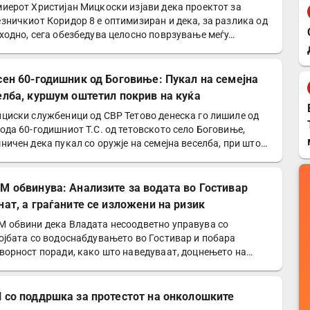
иерот Христијан Мицкоски изјави дека проектот за
зничкиот Коридор 8 е оптимизиран и дека, за разлика од
ходно, сега обезбедува целосно поврзување меѓу…
сен 60-годишник од Боговиње: Пукал на семејна
елба, куршум оштетил покрив на куќа
циски службеници од СВР Тетово денеска го лишиле од
ода 60-годишниот Т.С. од тетовското село Боговиње,
ничен дека пукал со оружје на семејна веселба, при што…
М обвинува: Анализите за водата во Гостивар
нат, а граѓаните се изложени на ризик
 обвини дека Владата несоодветно управува со
ојбата со водоснабдувањето во Гостивар и побара
ворност поради, како што наведуваат, доцнењето на
изите за…
 со поддршка за протестот на онколошките