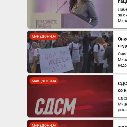
пац
Либе
за о
Мини
Од…
МАКЕДОНИЈА
Онк
нед
Онко
Мини
недо
чест
МАКЕДОНИЈА
СДС
со 
СДСМ
Мицк
дека
евр
МАКЕДОНИЈА