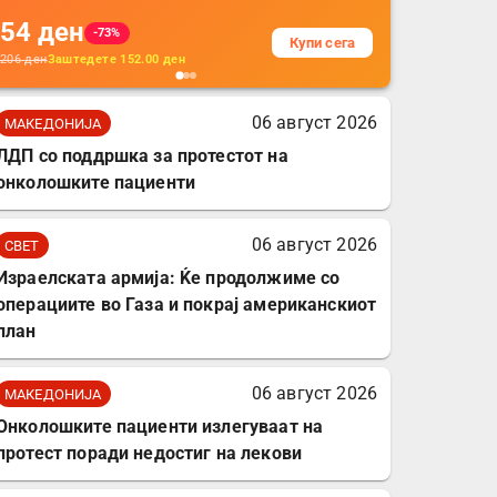
на кабли од ТПУ,
54
ден
додатоци за заштита на
-73%
Купи сега
кабли, без батерија, за
206
ден
Заштедете
152.00
ден
мобилни телефони,
комплет за заштита на
06 август 2026
МАКЕДОНИЈА
податочни линии
ЛДП со поддршка за протестот на
онколошките пациенти
06 август 2026
СВЕТ
Израелската армија: Ќе продолжиме со
операциите во Газа и покрај американскиот
план
06 август 2026
МАКЕДОНИЈА
Онколошките пациенти излегуваат на
протест поради недостиг на лекови