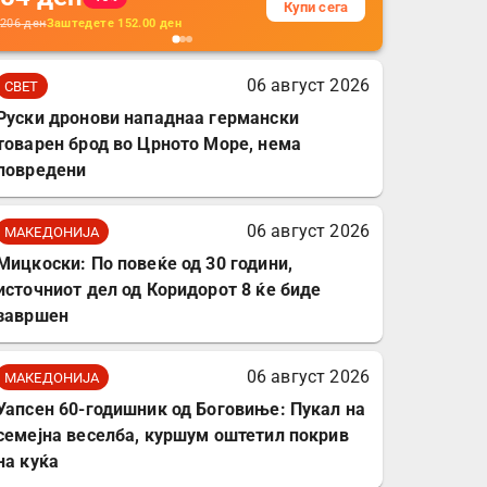
Купи сега
кабли, без батерија, за
206
ден
Заштедете
152.00
ден
мобилни телефони,
комплет за заштита на
06 август 2026
СВЕТ
податочни линии
Руски дронови нападнаа германски
товарен брод во Црното Море, нема
повредени
06 август 2026
МАКЕДОНИЈА
Мицкоски: По повеќе од 30 години,
источниот дел од Коридорот 8 ќе биде
завршен
06 август 2026
МАКЕДОНИЈА
Уапсен 60-годишник од Боговиње: Пукал на
семејна веселба, куршум оштетил покрив
на куќа