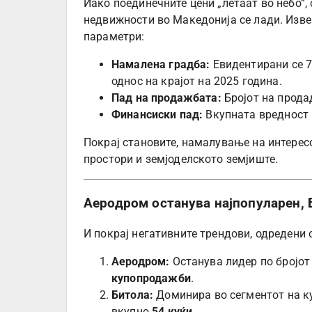
Иако поединечните цени „летаат во небо“,
недвижности во Македонија се лади. Изве
параметри:
Намалена градба:
Евидентирани се 7
однос на крајот на 2025 година.
Пад на продажбата:
Бројот на прода
Финансиски пад:
Вкупната вредност 
Покрај становите, намалување на интересо
простори и земјоделското земјиште.
Аеродром останува најпопуларен, Б
И покрај негативните трендови, одредени
Аеродром:
Останува лидер по бројот
купопродажби
.
Битола:
Доминира во сегментот на ку
вкупно
54 куќи
.