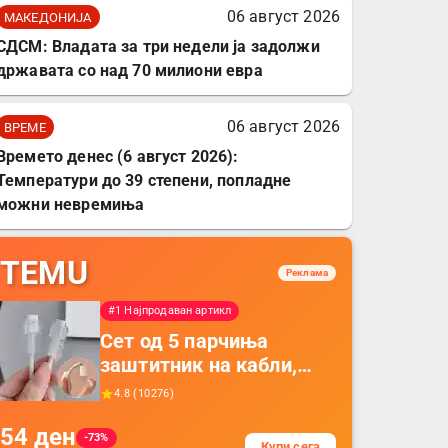
06 август 2026
МАКЕДОНИЈА
СДСМ: Владата за три недели ја задолжи
државата со над 70 милиони евра
06 август 2026
ВРЕМЕ
Времето денес (6 август 2026):
Температури до 39 степени, попладне
можни невремиња
TEMU
Реклама
#1 Најпродаван артикл
Сет од 5 парчиња
заштитник на кабли,
прекривка за заштита
4.8
(
10276
)
на кабли од ТПУ,
54
ден
додатоци за заштита на
-73%
Купи сега