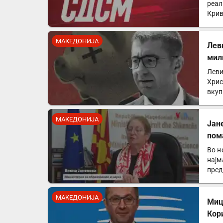
реал
Крив
за к
МАКЕДОНИЈА
Лев
мил
Леви
Хрис
вкуп
држ
МАКЕДОНИЈА
Јан
пом
Во н
најм
пред
МАКЕДОНИЈА
Миц
Кор