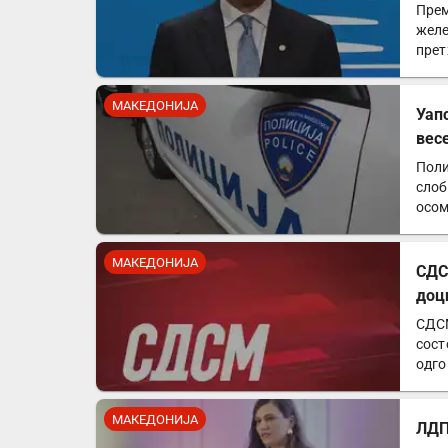
Прем
желе
прет
МАКЕДОНИЈА
Уап
вес
Поли
слоб
осом
МАКЕДОНИЈА
СДС
доц
СДСМ
сост
одго
анал
МАКЕДОНИЈА
ЛДП