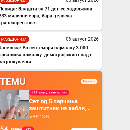
06 август 2026
МАКЕДОНИЈА
Левица: Владата за 71 ден се задолжила
333 милиони евра, бара целосна
транспарентност
06 август 2026
МАКЕДОНИЈА
Јаневска: Во септември најмалку 3.000
првачиња помалку, демографскиот пад е
загрижувачки
TEMU
Реклама
#1 Најпродаван артикл
Сет од 5 парчиња
заштитник на кабли,
прекривка за заштита
4.8
(
10276
)
на кабли од ТПУ,
54
ден
додатоци за заштита на
-73%