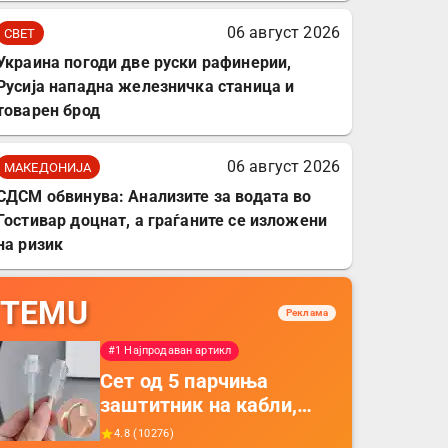
06 август 2026
СВЕТ
Украина погоди две руски рафинерии,
Русија нападна железничка станица и
товарен брод
06 август 2026
МАКЕДОНИЈА
СДСМ обвинува: Анализите за водата во
Гостивар доцнат, а граѓаните се изложени
на ризик
TEMU
Реклама
#1 Најпродаван артикл
Сет од 5 парчиња
заштитник на кабли,
прекривка за заштита
4.8
(
10276
)