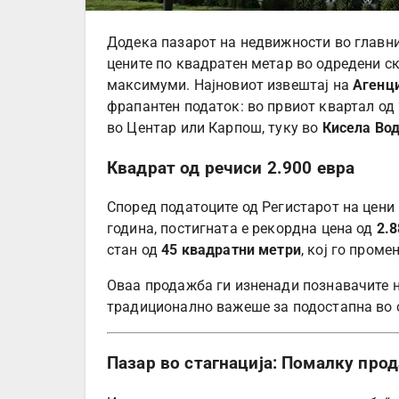
Додека пазарот на недвижности во главни
цените по квадратен метар во одредени с
максимуми. Најновиот извештај на
Агенци
фрапантен податок: во првиот квартал од 
во Центар или Карпош, туку во
Кисела Во
Квадрат од речиси 2.900 евра
Според податоците од Регистарот на цени 
година, постигната е рекордна цена од
2.8
стан од
45 квадратни метри
, кој го пром
Оваа продажба ги изненади познавачите на
традиционално важеше за подостапна во с
Пазар во стагнација: Помалку про