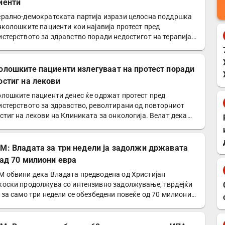
иенти
рално-демократската партија изрази целосна поддршка
нколошките пациенти кои најавија протест пред
стерството за здравство поради недостигот на терапија.
олошките пациенти излегуваат на протест поради
остиг на лекови
лошките пациенти денес ќе одржат протест пред
стерството за здравство, револтирани од повторниот
стиг на лекови на Клиниката за онкологија. Велат дека
ите…
М: Владата за три недели ја задолжи државата
над 70 милиони евра
 обвини дека Владата предводена од Христијан
оски продолжува со интензивно задолжување, тврдејќи
 за само три недели се обезбедени повеќе од 70 милиони
а…