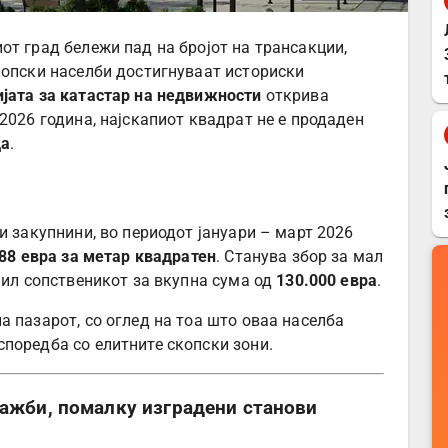
от град бележи пад на бројот на трансакции,
копски населби достигнуваат историски
јата за катастар на недвижности
открива
2026 година, најскапиот квадрат не е продаден
да
.
и закупнини, во периодот јануари – март 2026
88 евра за метар квадратен
. Станува збор за мал
енил сопственикот за вкупна сума од
130.000 евра
.
 пазарот, со оглед на тоа што оваа населба
поредба со елитните скопски зони.
дажби, помалку изградени станови